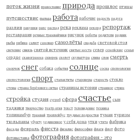
природа
поток жизни
прошлое
птицы
православие
работа
путешествие
рабочие
пыльца
радость
радуга
репортаж
река
разлив
реклама
ракушки
рапс
распад
рекорд
реставрация
рисунок
речные трамвайчики
роботы
родители
родник
самолёты
световой стол
рыбы
рябина
салют
самовар
свадьба
святой источник
север
свечение
свиязь
святые места
семейские
семья
смерть
сердце
сканограмма
скворец
скелет
скульптура
слива
слон
солнце
снег
собака
сморчок
события
сосна
спелеология
спорт
стекло
спелестология
сталактиты
староверы
старость
страницы истории
стены
страна берёзового ситца
странное
стрим
счастье
стройка
студия
сфера
сын
сугроб
таджики
творчество
театр огня
текст
телевидение
техника
туман
туризм
топинамбур
трамвай
троллейбус
трудные подростки
тюльпаны
у себя дома
утки
фабрика
убунту
уединенное
утята
фиеста
февраль
фото
фасады
физалис
философия
флаги
флот
фотография
фотография - это
фотовыставка