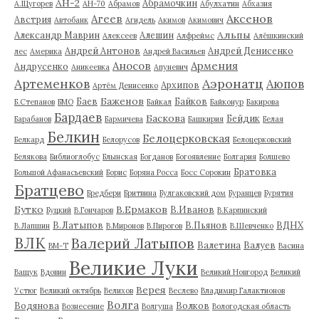
АН-2
Абрамочкин
А.Щугорев
АН-70
Абрамов
Абулхатин
Абхазия
Аксенов
Агеев
Австрия
Автобанк
Агидель
Акимов
Акимович
Альпы
Александр Маврин
Алешин
Алексеев
Алфреймс
Алёшкинский
Андрей Антонов
Андрей Денисенко
лес
Америка
Андрей Васильев
Аносов
Армения
Андрусенко
Аникеевка
Апуневич
Артеменков
Аэронатц
Аюпов
Архипов
Артём Денисенко
Баженов
Баев
Байков
Б.Степанов
БМО
Байкал
Байконур
Бакирова
Бардаев
Баскова
Бейдик
Барабанов
Бармичева
Башкирия
Белая
Белкин
Белоцерковская
Белкард
Белорусов
Белоцерковский
Белякова
Библиоглобус
Блынская
Богданов
Богоявление
Болгария
Болшево
Братовка
Большой Афанасьевский
Борис
Боряна Росса
Босс Сорокин
Братцево
Бредбери
Бритвина
Булгаковский дом
Буранцев
Бурятия
Бутко
В.Ермаков
В.Иванов
Буцкий
В.Гончаров
В.Карпинский
В.Латыпов
В.Пьянов
ВДНХ
В.Лапшин
В.Миронов
В.Пирогов
В.Шевченко
ВЛК
Валерий Латыпов
Валетина
Валуев
ВМ-Т
Васина
Великие Луки
Ващук
Вдовин
Великий Новгород
Великий
Верея
Устюг
Великий октябрь
Велихов
Веслево
Владимир Галактионов
Волга
Водянова
Волков
Вознесение
Волгуша
Вологодская область