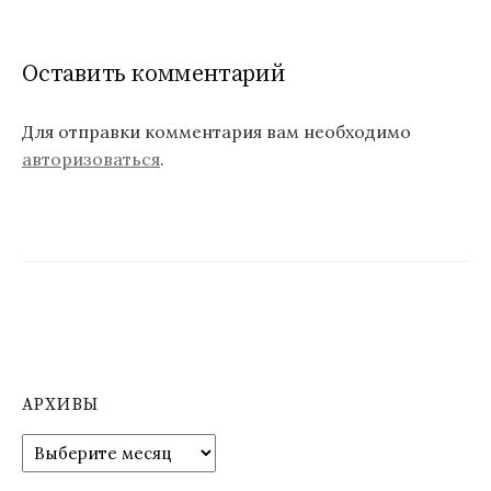
и
г
Оставить комментарий
а
ц
Для отправки комментария вам необходимо
авторизоваться
.
и
я
п
о
з
а
п
АРХИВЫ
и
А
р
с