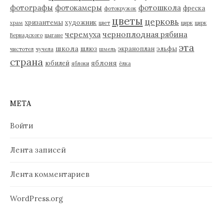
фотографы
фотокамеры
фотошкола
фреска
фотокружок
цветы
церковь
хризантемы
художник
храм
цвет
цирк
цирк
черемуха
черноплодная рябина
Вернадского
цыгане
эта
школа
шлюз
экраноплан
эльфы
чистотел
чучела
шмель
страна
яблоня
юбилей
яблоки
ёлка
МЕТА
Войти
Лента записей
Лента комментариев
WordPress.org