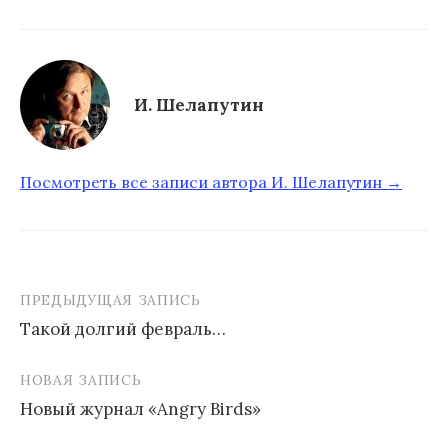
И. Шелапутин
Посмотреть все записи автора И. Шелапутин →
ПРЕДЫДУЩАЯ ЗАПИСЬ
Такой долгий февраль…
Н
НОВАЯ ЗАПИСЬ
а
Новый журнал «Angry Birds»
в