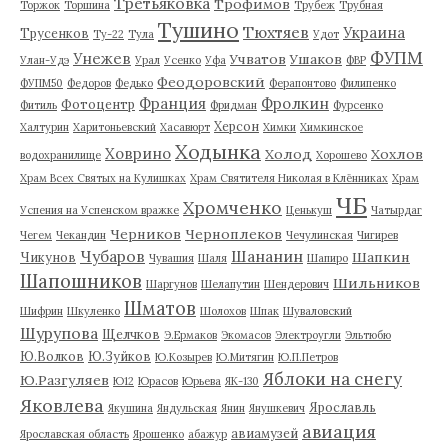
Третьяковка
Трофимов
Торжок
Торшина
Трубеж
Трубная
Тушино
Тюхтяев
Украина
Трусенков
Ту-22
Тула
Удот
ФУПМ
Унежев
Учватов
Ушаков
Улан-Удэ
Урал
Усенко
Уфа
ФВР
Феодоровский
ФУПМ50
Федоров
Федько
Ферапонтово
Филипенко
Франция
Фролкин
Фотоцентр
Фитиль
Фридман
Фурсенко
Херсон
Халтурин
Харитоньевский
Хасавюрт
Химки
Химкинское
Ходынка
Ховрино
Холод
Хохлов
водохранилище
Хорошево
Храм Всех Святых на Кулишках
Храм Святителя Николая в Клённиках
Храм
ЧБ
Хромченко
Успения на Успенском вражке
Ценькуш
Чатырдаг
Черников
Черноплеков
Чегем
Чекандин
Чечулинская
Чигирев
Чубаров
Шананин
Шапкин
Чикунов
Чувашия
Шаля
Шапиро
Шапошников
Шильников
Шаргунов
Шелапутин
Шендерович
Шматов
Шифрин
Шкуленко
Шолохов
Шпак
Шуваловский
Шурупова
Щелчков
Э.Ермаков
Экомасов
Электроугли
Эльтюбю
Ю.Волков
Ю.Зуйков
Ю.Козырев
Ю.Митягин
Ю.П.Петров
Яблоки на снегу
Ю.Разгуляев
Ю12
Юрасов
Юрьева
ЯК-130
Яковлева
Ярославль
Якушина
Яндульская
Янин
Янушкевич
авиация
авиамузей
Ярославская область
Ярошенко
абажур