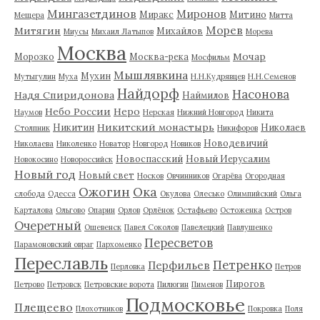
Мингазетдинов
Миронов
Миракс
Митино
Мещера
Митта
Морев
Митягин
Михайлов
Миусы
Михаил Латыпов
Морева
Москва
Мочар
Морозко
Москва-река
Мосфильм
Мышлявкина
Мухин
Мутыгулин
Муха
Н.Н.Кудрявцев
Н.Н.Семенов
Найдорф
Насонова
Надя Спиридонова
Наймилов
Небо России
Неро
Наумов
Нерская
Нижний Новгород
Никита
Никитский монастырь
Никитин
Николаев
Столпник
Никифоров
Новодевичий
Николаева
Николенко
Новатор
Новгород
Новиков
Новоспасский
Новый Иерусалим
Новокосино
Новороссийск
Новый год
Новый свет
Носков
Овчинников
Огарёва
Огородная
Ожогин
Ока
слобода
Одесса
Окулова
Олесько
Олимпийский
Ольга
Карталова
Ольгово
Опарин
Орлов
Орлёнок
Остафьево
Остоженка
Остров
Очеретный
Ошевенск
Павел Соколов
Павелецкий
Павлушенко
Пересветов
Парамоновский овраг
Пархоменко
Переславль
Петренко
Перфильев
Перловка
Петров
Пирогов
Петрово
Петровск
Петровские ворота
Пилюгин
Пименов
Подмосковье
Плещеево
Плохотников
Покровка
Поля