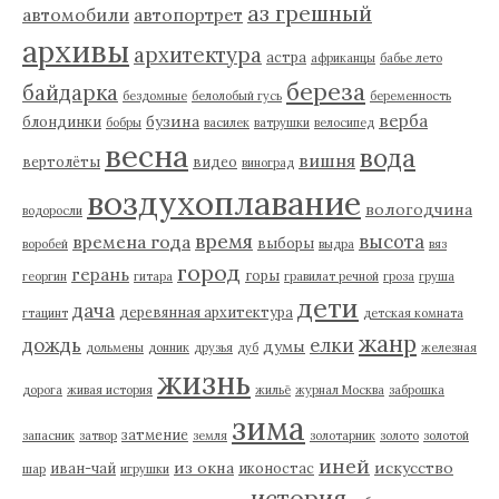
аз грешный
автомобили
автопортрет
архивы
архитектура
астра
африканцы
бабье лето
береза
байдарка
бездомные
белолобый гусь
беременность
верба
бузина
блондинки
бобры
василек
ватрушки
велосипед
весна
вода
вишня
вертолёты
видео
виноград
воздухоплавание
вологодчина
водоросли
время
высота
времена года
выборы
воробей
выдра
вяз
город
герань
горы
георгин
гитара
гравилат речной
гроза
груша
дети
дача
деревянная архитектура
гтацинт
детская комната
жанр
дождь
елки
думы
дольмены
донник
друзья
дуб
железная
жизнь
дорога
живая история
жильё
журнал Москва
заброшка
зима
затмение
запасник
затвор
земля
золотарник
золото
золотой
иней
из окна
искусство
иван-чай
иконостас
шар
игрушки
история