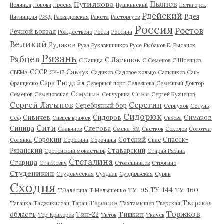
Пьянов
Путилково
Полянка
Попова
Пресня
Пушкинский
Пятигорск
Рдейский
Рдея
Пятницкая
РЖД
Развадовская
Ракета
Расторгуев
Россия
Ростов
Речной вокзал
Рождествено
Росси
Россина
Великий
Рудаков
Руза
Рукавишников
Русе
Рыбаков Е.
Рысачок
Рязань
Рябцев
С.Латыпов
С.Капица
С.Семенов
С.Штенцов
СССР
Савчук
СВЕМА
СУ-17
Садиков
Садовое кольцо
Сальников
Сан-
Сара Тисдейл
Франциско
Северный порт
Селезнева
Семейный Доктор
Сеня
Семушин
Семенов
Семеновская
Сенчурина
Сергей Кузнецов
Серегин
Сергей Латыпов
Серебряный бор
Серпухов
Сетунь
Сидорюк
Сивичев
Сидоров
Симаков
Сеф
Сивцев вражек
Сизова
Сити
Синица
Слетова
Славянов
Смена-8М
Снетков
Соколов
Солотча
Сорокин
Сотский
Спасск-
Солянка
Сорокина
Сорочаны
Спас
Рязанский
Ставарский
Сретенский монастырь
Старая Рязань
Стегалина
Старица
Статкевич
Столешников
Строгино
Студеникин
Студенческая
Суздаль
Суздальская
Сурин
Сходня
ТУ-95
ТУ-160
ТУ-144
Т.Валетина
Т.Мельяненко
Тарасов
Тверская
Таганка
Таджикистан
Таран
Тахтамышев
Тверская
Торжков
область
Тип-22
Тишкин
Тер-Крикоров
Титов
Ткачев