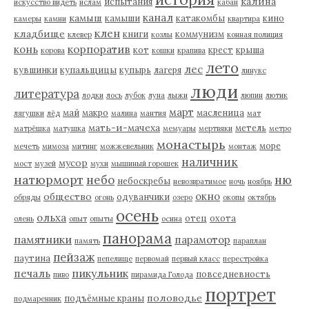
калина
испытания
искусство видеть
ислам
кабан
канал
камыш
камыши
катакомбы
кино
камеры
камни
квартира
клен
кладбище
книги
коммунизм
клевер
козлы
конная полиция
корпоратив
конь
кот
крест
крыша
корова
кошки
крапива
лето
лес
кувшинки
купальщицы
купырь
лагеря
линукс
люди
литература
лодки
лось
лубок
луна
лыжи
люпин
лютик
март
май
макро
масленица
лягушки
лёд
малина
мантия
мат
мать-и-мачеха
метель
матрёшка
матушка
мемуары
мертвяки
метро
монастырь
море
мечеть
мимоза
митинг
можжевельник
монтаж
наличник
мусор
мост
музей
мухи
мышиный горошек
натюрморт
небо
ню
небоскребы
невозвратимое
ночь
ноябрь
окно
общество
одуванчики
обряды
огонь
озеро
окопы
октябрь
осень
ольха
отец
охота
олень
опыт
опыты
осина
панорама
памятники
парамотор
память
параплан
пейзаж
паутина
пепелище
первомай
первый класс
перестройка
пикульник
печаль
повседневность
пиво
пирамида Голода
портрет
половодье
подъёмные краны
подмаренник