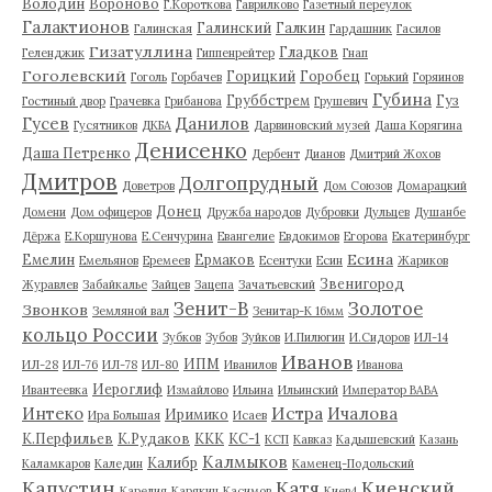
Володин
Вороново
Г.Короткова
Гаврилково
Газетный переулок
Галактионов
Галинский
Галкин
Галинская
Гардашник
Гасилов
Гизатуллина
Гладков
Геленджик
Гиппенрейтер
Гнап
Гоголевский
Горицкий
Горобец
Гоголь
Горбачев
Горький
Горяинов
Губина
Груббстрем
Гуз
Гостиный двор
Грачевка
Грибанова
Грушевич
Гусев
Данилов
Гусятников
ДКБА
Дарвиновский музей
Даша Корягина
Денисенко
Даша Петренко
Дербент
Дианов
Дмитрий Жохов
Дмитров
Долгопрудный
Доветров
Дом Союзов
Домарацкий
Донец
Домени
Дом офицеров
Дружба народов
Дубровки
Дульцев
Душанбе
Дёржа
Е.Коршунова
Е.Сенчурина
Евангелие
Евдокимов
Егорова
Екатеринбург
Есина
Емелин
Ермаков
Емельянов
Еремеев
Есентуки
Есин
Жариков
Звенигород
Журавлев
Забайкалье
Зайцев
Зацепа
Зачатьевский
Зенит-В
Золотое
Звонков
Земляной вал
Зенитар-К 16мм
кольцо России
Зубков
Зубов
Зуйков
И.Пилюгин
И.Сидоров
ИЛ-14
Иванов
ИПМ
ИЛ-28
ИЛ-76
ИЛ-78
ИЛ-80
Иванилов
Иванова
Иероглиф
Ивантеевка
Измайлово
Ильина
Ильинский
Император ВАВА
Истра
Интеко
Ичалова
Иримико
Ира Большая
Исаев
К.Перфильев
К.Рудаков
ККК
КС-1
КСП
Кавказ
Кадышевский
Казань
Калмыков
Калибр
Каламкаров
Каледин
Каменец-Подольский
Капустин
Катя
Киенский
Карелия
Карякин
Касимов
Киев4