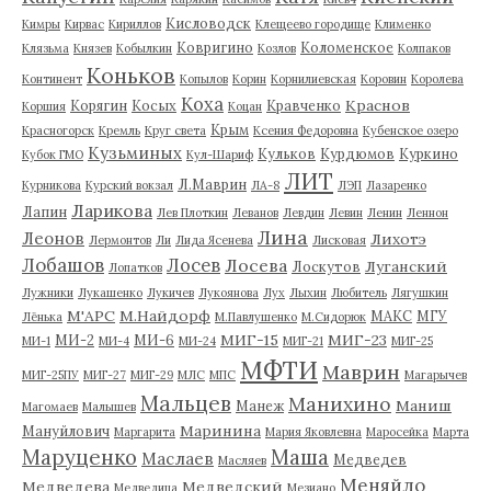
Кисловодск
Кимры
Кирвас
Кириллов
Клещеево городище
Клименко
Ковригино
Коломенское
Клязьма
Князев
Кобылкин
Козлов
Колпаков
Коньков
Континент
Копылов
Корин
Корнилиевская
Коровин
Королева
Коха
Краснов
Корягин
Косых
Кравченко
Коршия
Коцан
Крым
Красногорск
Кремль
Круг света
Ксения Федоровна
Кубенское озеро
Кузьминых
Кульков
Курдюмов
Куркино
Кубок ГМО
Кул-Шариф
ЛИТ
Л.Маврин
Курникова
Курский вокзал
ЛА-8
ЛЭП
Лазаренко
Ларикова
Лапин
Лев Плоткин
Леванов
Левдин
Левин
Ленин
Леннон
Лина
Леонов
Лихотэ
Лермонтов
Ли
Лида Ясенева
Лисковая
Лобашов
Лосев
Лосева
Луганский
Лоскутов
Лопатков
Лужники
Лукашенко
Лукичев
Лукоянова
Лух
Лыхин
Любитель
Лягушкин
М'АРС
М.Найдорф
МАКС
МГУ
Лёнька
М.Павлушенко
М.Сидорюк
МИГ-15
МИГ-23
МИ-2
МИ-6
МИ-1
МИ-4
МИ-24
МИГ-21
МИГ-25
МФТИ
Маврин
МИГ-25ПУ
МИГ-27
МИГ-29
МЛС
МПС
Магарычев
Мальцев
Манихино
Маниш
Манеж
Магомаев
Малышев
Маринина
Мануйлович
Маргарита
Мария Яковлевна
Маросейка
Марта
Маруценко
Маша
Маслаев
Медведев
Масляев
Меняйло
Медведева
Медведский
Медведица
Мезиано