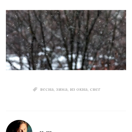
м
у
весна
,
зима
,
из окна
,
снег