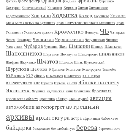
Франция
Фролкин
Фотоцентр
Фитиль
Фридман
Фурсенко
Херсон
Халтурин
Харитоньевский
Хасавюрт
Химки
Химкинское
Ходынка
Ховрино
Холод
Хохлов
водохранилище
Хорошево
Храм Всех Святых на Кулишках
Храм Святителя Николая в Клённиках
Храм
ЧБ
Хромченко
Успения на Успенском вражке
Ценькуш
Чатырдаг
Черников
Черноплеков
Чегем
Чекандин
Чечулинская
Чигирев
Чубаров
Шананин
Шапкин
Чикунов
Чувашия
Шаля
Шапиро
Шапошников
Шильников
Шаргунов
Шелапутин
Шендерович
Шматов
Шифрин
Шкуленко
Шолохов
Шпак
Шуваловский
Шурупова
Щелчков
Э.Ермаков
Экомасов
Электроугли
Эльтюбю
Ю.Волков
Ю.Зуйков
Ю.Козырев
Ю.Митягин
Ю.П.Петров
Яблоки на снегу
Ю.Разгуляев
Ю12
Юрасов
Юрьева
ЯК-130
Яковлева
Ярославль
Якушина
Яндульская
Янин
Янушкевич
авиация
авиамузей
Ярославская область
Ярошенко
абажур
аз грешный
автомобили
автопортрет
архивы
архитектура
астра
африканцы
бабье лето
береза
байдарка
бездомные
белолобый гусь
беременность