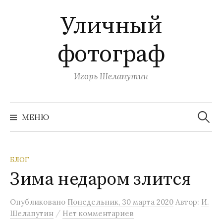
П
Уличный
е
р
фотограф
е
й
т
Игорь Шелапутин
и
к
Н
с
а
МЕНЮ
й
о
т
и
д
:
е
БЛОГ
р
Зима недаром злится
ж
и
Опубликовано
Понедельник, 30 марта 2020
Автор:
И.
м
/
Шелапутин
Нет комментариев
о