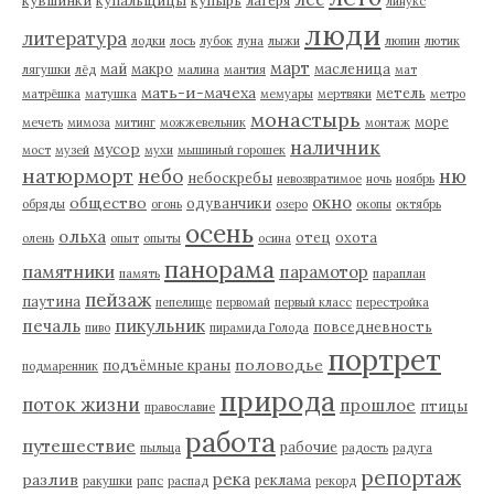
кувшинки
купальщицы
купырь
лагеря
линукс
люди
литература
лодки
лось
лубок
луна
лыжи
люпин
лютик
март
май
макро
масленица
лягушки
лёд
малина
мантия
мат
мать-и-мачеха
метель
матрёшка
матушка
мемуары
мертвяки
метро
монастырь
море
мечеть
мимоза
митинг
можжевельник
монтаж
наличник
мусор
мост
музей
мухи
мышиный горошек
натюрморт
небо
ню
небоскребы
невозвратимое
ночь
ноябрь
окно
общество
одуванчики
обряды
огонь
озеро
окопы
октябрь
осень
ольха
отец
охота
олень
опыт
опыты
осина
панорама
памятники
парамотор
память
параплан
пейзаж
паутина
пепелище
первомай
первый класс
перестройка
пикульник
печаль
повседневность
пиво
пирамида Голода
портрет
половодье
подъёмные краны
подмаренник
природа
поток жизни
прошлое
птицы
православие
работа
путешествие
рабочие
пыльца
радость
радуга
репортаж
река
разлив
реклама
ракушки
рапс
распад
рекорд