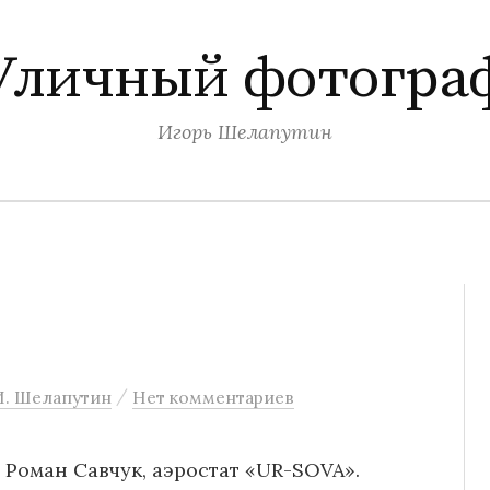
Уличный фотогра
Игорь Шелапутин
/
И. Шелапутин
Нет комментариев
 Роман Савчук, аэростат «UR-SOVA».