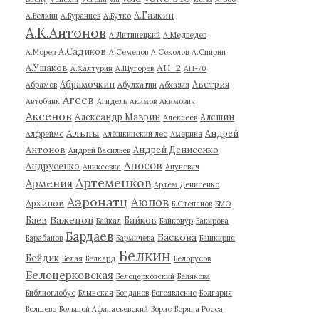
А.Галкин
А.Белкин
А.Буранцев
А.Бутко
А.К.Антонов
А.Литинецкий
А.Медведев
А.Садиков
А.Морев
А.Семенов
А.Соколов
А.Спирин
АН-2
А.Ушаков
А.Халтурин
А.Щугорев
АН-70
Абрамочкин
Австрия
Абрамов
Абулхатин
Абхазия
Агеев
Автобанк
Агидель
Акимов
Акимович
Аксенов
Александр Маврин
Алешин
Алексеев
Альпы
Андрей
Алфреймс
Алёшкинский лес
Америка
Антонов
Андрей Денисенко
Андрей Васильев
Аносов
Андрусенко
Аникеевка
Апуневич
Артеменков
Армения
Артём Денисенко
Аэронатц
Аюпов
Архипов
Б.Степанов
БМО
Баженов
Баев
Байков
Байкал
Байконур
Бакирова
Бардаев
Баскова
Барабанов
Бармичева
Башкирия
Белкин
Бейдик
Белая
Белкард
Белорусов
Белоцерковская
Белоцерковский
Белякова
Библиоглобус
Блынская
Богданов
Богоявление
Болгария
Болшево
Большой Афанасьевский
Борис
Боряна Росса