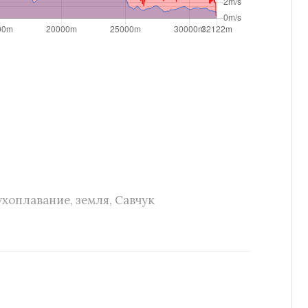
ухоплавание
,
земля
,
Савчук