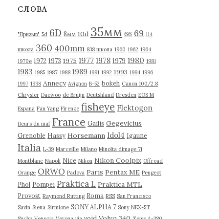
в
СЛОВА
ы
35мм
6D
69
10d
66
8мм
"Призыв"
5d
114
360
400mm
школа
838 школа
1960
1962
1964
1977
1980
1978
1975
1972
1973
1979
1970е
1981
1983
1989
1993
1985
1987
1988
1991
1992
1994
1996
Annecy
bokeh
1997
1998
Avignon
B-52
Canon 100/2.8
Chrysler
Daewoo
de Bruijn
Deutshland
Dresden
EOS M
fisheye
Flektogon
Espana
Fan Yang
Firenze
France
Gegevicius
Gailis
fleurs du mal
Idol4
Horsemann
Grenoble
Hassy
Igaune
Italia
L-39
Marceille
Milano
Minolta dimage 7i
Nikon Coolpix
Nice
Montblanc
Napoli
Nikon
Offroad
ORWO
Paris
Pentax ME
Orange
Padova
Peugeot
Praktica L
Praktica MTL
Phol
Pompei
Provost
Roma
Raymond Rutting
RSS
San Francisco
SONY ALPHA 7
Savin
Siena
Sirmione
Sony NEX-5T
Volvo 340
void
Suchy
Venezia
Verona
via
Zeiss
А-380