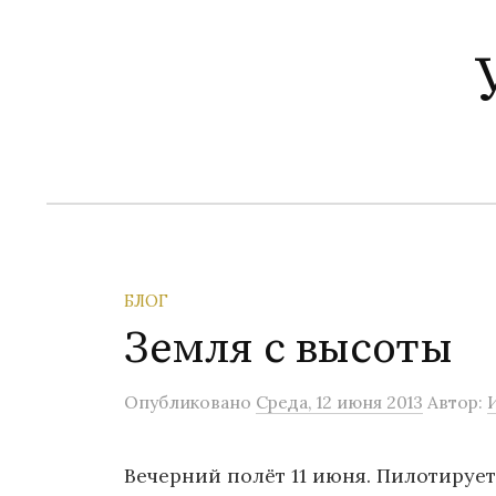
П
е
р
е
й
т
и
к
с
о
БЛОГ
д
Земля с высоты
е
р
Опубликовано
Среда, 12 июня 2013
Автор:
ж
и
Вечерний полёт 11 июня. Пилотирует
м