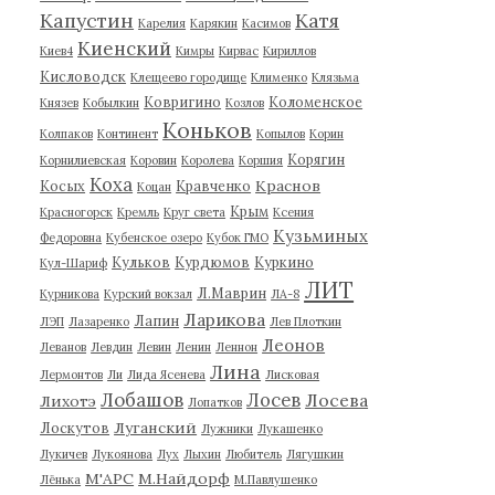
Капустин
Катя
Карелия
Карякин
Касимов
Киенский
Киев4
Кимры
Кирвас
Кириллов
Кисловодск
Клещеево городище
Клименко
Клязьма
Ковригино
Коломенское
Князев
Кобылкин
Козлов
Коньков
Колпаков
Континент
Копылов
Корин
Корягин
Корнилиевская
Коровин
Королева
Коршия
Коха
Краснов
Косых
Кравченко
Коцан
Крым
Красногорск
Кремль
Круг света
Ксения
Кузьминых
Федоровна
Кубенское озеро
Кубок ГМО
Кульков
Курдюмов
Куркино
Кул-Шариф
ЛИТ
Л.Маврин
Курникова
Курский вокзал
ЛА-8
Ларикова
Лапин
ЛЭП
Лазаренко
Лев Плоткин
Леонов
Леванов
Левдин
Левин
Ленин
Леннон
Лина
Лермонтов
Ли
Лида Ясенева
Лисковая
Лобашов
Лосев
Лосева
Лихотэ
Лопатков
Луганский
Лоскутов
Лужники
Лукашенко
Лукичев
Лукоянова
Лух
Лыхин
Любитель
Лягушкин
М'АРС
М.Найдорф
Лёнька
М.Павлушенко