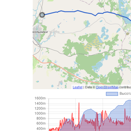
Leaflet
| Data ©
OpenStreetMap
contrib