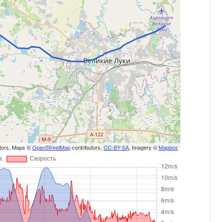
utors, Maps ©
OpenStreetMap
contributors,
CC-BY-SA
, Imagery ©
Mapbox