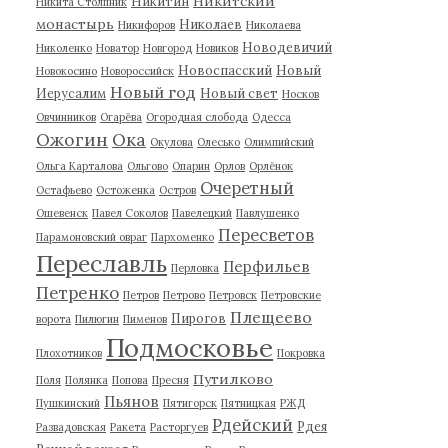
Никитский
Никитин
Никита Столпник
монастырь
Николаев
Никифоров
Николаева
Новодевичий
Николенко
Новатор
Новгород
Новиков
Новоспасский
Новый
Новокосино
Новороссийск
Новый год
Иерусалим
Новый свет
Носков
Овчинников
Огарёва
Огородная слобода
Одесса
Ожогин
Ока
Окулова
Олесько
Олимпийский
Ольга Карталова
Ольгово
Опарин
Орлов
Орлёнок
Очеретный
Остафьево
Остоженка
Остров
Ошевенск
Павел Соколов
Павелецкий
Павлушенко
Пересветов
Парамоновский овраг
Пархоменко
Переславль
Перфильев
Перловка
Петренко
Петров
Петрово
Петровск
Петровские
Плещеево
Пирогов
ворота
Пилюгин
Пименов
Подмосковье
Плохотников
Покровка
Путилково
Поля
Полянка
Попова
Пресня
Пьянов
Пушкинский
Пятигорск
Пятницкая
РЖД
Рдейский
Рдея
Развадовская
Ракета
Расторгуев