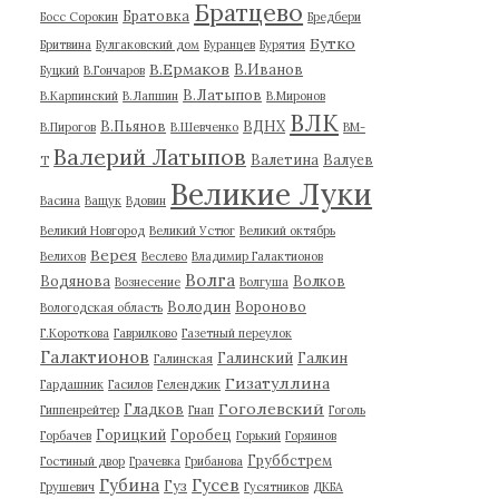
Братцево
Братовка
Босс Сорокин
Бредбери
Бутко
Бритвина
Булгаковский дом
Буранцев
Бурятия
В.Ермаков
В.Иванов
Буцкий
В.Гончаров
В.Латыпов
В.Карпинский
В.Лапшин
В.Миронов
ВЛК
В.Пьянов
ВДНХ
В.Пирогов
В.Шевченко
ВМ-
Валерий Латыпов
Валетина
Валуев
Т
Великие Луки
Васина
Ващук
Вдовин
Великий Новгород
Великий Устюг
Великий октябрь
Верея
Велихов
Веслево
Владимир Галактионов
Волга
Водянова
Волков
Вознесение
Волгуша
Володин
Вороново
Вологодская область
Г.Короткова
Гаврилково
Газетный переулок
Галактионов
Галинский
Галкин
Галинская
Гизатуллина
Гардашник
Гасилов
Геленджик
Гоголевский
Гладков
Гиппенрейтер
Гнап
Гоголь
Горицкий
Горобец
Горбачев
Горький
Горяинов
Груббстрем
Гостиный двор
Грачевка
Грибанова
Губина
Гусев
Гуз
Грушевич
Гусятников
ДКБА