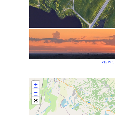
VIEW 
+
−