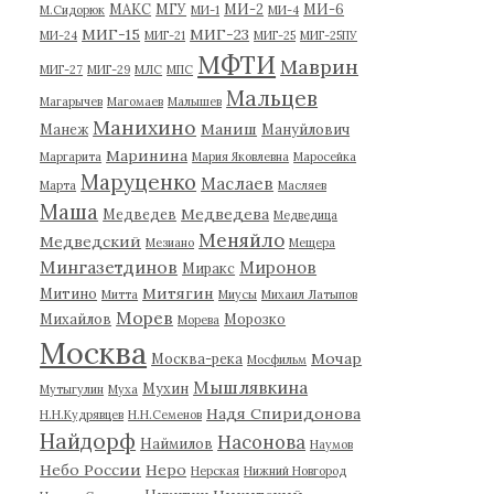
МАКС
МГУ
МИ-2
МИ-6
М.Сидорюк
МИ-1
МИ-4
МИГ-15
МИГ-23
МИ-24
МИГ-21
МИГ-25
МИГ-25ПУ
МФТИ
Маврин
МИГ-27
МИГ-29
МЛС
МПС
Мальцев
Магарычев
Магомаев
Малышев
Манихино
Маниш
Манеж
Мануйлович
Маринина
Маргарита
Мария Яковлевна
Маросейка
Маруценко
Маслаев
Марта
Масляев
Маша
Медведева
Медведев
Медведица
Меняйло
Медведский
Мезиано
Мещера
Мингазетдинов
Миронов
Миракс
Митягин
Митино
Митта
Миусы
Михаил Латыпов
Морев
Михайлов
Морозко
Морева
Москва
Мочар
Москва-река
Мосфильм
Мышлявкина
Мухин
Мутыгулин
Муха
Надя Спиридонова
Н.Н.Кудрявцев
Н.Н.Семенов
Найдорф
Насонова
Наймилов
Наумов
Небо России
Неро
Нерская
Нижний Новгород