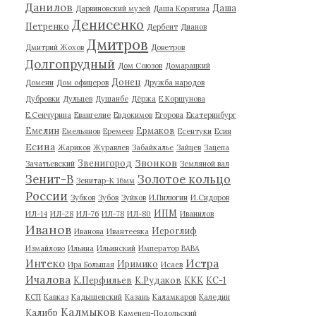
Данилов
Даша
Дарвиновский музей
Даша Корягина
Денисенко
Петренко
Дербент
Дианов
Дмитров
Дмитрий Жохов
Доветров
Долгопрудный
Дом Союзов
Домарацкий
Донец
Домени
Дом офицеров
Дружба народов
Дубровки
Дульцев
Душанбе
Дёржа
Е.Коршунова
Е.Сенчурина
Евангелие
Евдокимов
Егорова
Екатеринбург
Емелин
Ермаков
Емельянов
Еремеев
Есентуки
Есин
Есина
Жариков
Журавлев
Забайкалье
Зайцев
Зацепа
Звонков
Звенигород
Зачатьевский
Земляной вал
Зенит-В
Золотое кольцо
Зенитар-К 16мм
России
Зубков
Зубов
Зуйков
И.Пилюгин
И.Сидоров
ИПМ
ИЛ-14
ИЛ-28
ИЛ-76
ИЛ-78
ИЛ-80
Иванилов
Иванов
Иероглиф
Иванова
Ивантеевка
Измайлово
Ильина
Ильинский
Император ВАВА
Истра
Интеко
Иримико
Ира Большая
Исаев
Ичалова
К.Перфильев
К.Рудаков
ККК
КС-1
КСП
Кавказ
Кадышевский
Казань
Каламкаров
Каледин
Калмыков
Калибр
Каменец-Подольский