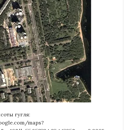
соты гугля:
google.com/maps?