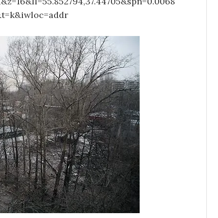
=16&ll=55.852794,37.44705&spn=0.0068
&t=k&iwloc=addr