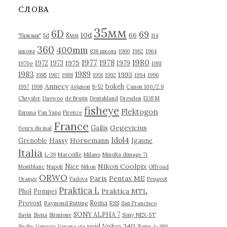
в
СЛОВА
ы
35мм
6D
69
10d
66
8мм
"Призыв"
5d
114
360
400mm
школа
838 школа
1960
1962
1964
1977
1980
1978
1975
1972
1973
1979
1970е
1981
1983
1989
1993
1985
1987
1988
1991
1992
1994
1996
Annecy
bokeh
1997
1998
Avignon
B-52
Canon 100/2.8
Chrysler
Daewoo
de Bruijn
Deutshland
Dresden
EOS M
fisheye
Flektogon
Espana
Fan Yang
Firenze
France
Gegevicius
Gailis
fleurs du mal
Idol4
Horsemann
Grenoble
Hassy
Igaune
Italia
L-39
Marceille
Milano
Minolta dimage 7i
Nikon Coolpix
Nice
Montblanc
Napoli
Nikon
Offroad
ORWO
Paris
Pentax ME
Orange
Padova
Peugeot
Praktica L
Praktica MTL
Phol
Pompei
Provost
Roma
Raymond Rutting
RSS
San Francisco
SONY ALPHA 7
Savin
Siena
Sirmione
Sony NEX-5T
Volvo 340
void
Suchy
Venezia
Verona
via
Zeiss
А-380