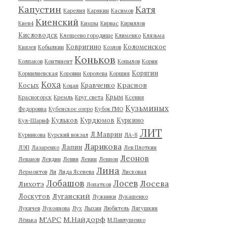
Капустин
Катя
Карелия
Карякин
Касимов
Киенский
Киев4
Кимры
Кирвас
Кириллов
Кисловодск
Клещеево городище
Клименко
Клязьма
Ковригино
Коломенское
Князев
Кобылкин
Козлов
Коньков
Колпаков
Континент
Копылов
Корин
Корягин
Корнилиевская
Коровин
Королева
Коршия
Коха
Краснов
Косых
Кравченко
Коцан
Крым
Красногорск
Кремль
Круг света
Ксения
Кузьминых
Федоровна
Кубенское озеро
Кубок ГМО
Кульков
Курдюмов
Куркино
Кул-Шариф
ЛИТ
Л.Маврин
Курникова
Курский вокзал
ЛА-8
Ларикова
Лапин
ЛЭП
Лазаренко
Лев Плоткин
Леонов
Леванов
Левдин
Левин
Ленин
Леннон
Лина
Лермонтов
Ли
Лида Ясенева
Лисковая
Лобашов
Лосев
Лосева
Лихотэ
Лопатков
Луганский
Лоскутов
Лужники
Лукашенко
Лукичев
Лукоянова
Лух
Лыхин
Любитель
Лягушкин
М'АРС
М.Найдорф
Лёнька
М.Павлушенко