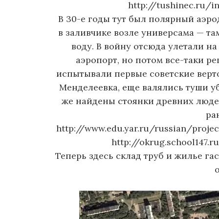
http://tushinec.ru/
В 30-е годы тут был полярный аэро
в заливчике возле универсама — та
воду. В войну отсюда улетали на
аэропорт, но потом все-таки ре
испытывали первые советские вертол
Менделеевка, еще валялись туши у
же найдены стоянки древних людей
ра
http://www.edu.yar.ru/russian/proj
http://okrug.school147.
Теперь здесь склад труб и жилье га
о