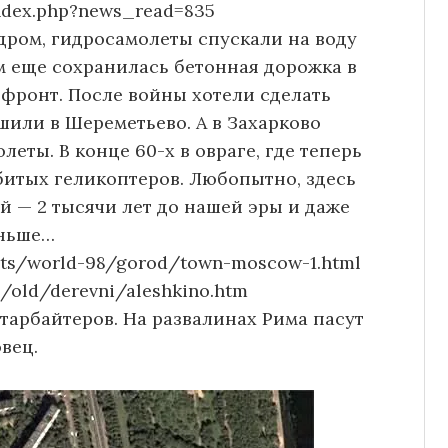
index.php?news_read=835
дром, гидросамолеты спускали на воду
м еще сохранилась бетонная дорожка в
 фронт. После войны хотели сделать
шили в Шереметьево. А в Захарково
еты. В конце 60-х в овраге, где теперь
битых геликоптеров. Любопытно, здесь
 — 2 тысячи лет до нашей эры и даже
ньше…
ects/world-98/gorod/town-moscow-1.html
ru/old/derevni/aleshkino.htm
старбайтеров. На развалинах Рима пасут
вец.