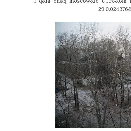
f=q&hl=en&q=moscow&ie=UTF8&om=1&z
29,0.024376