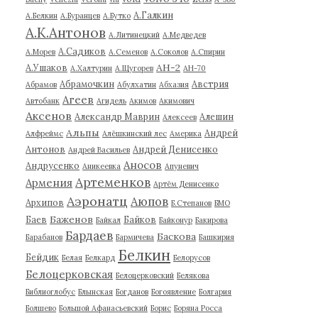
А.Галкин
А.Белкин
А.Буранцев
А.Бутко
А.К.Антонов
А.Литинецкий
А.Медведев
А.Садиков
А.Морев
А.Семенов
А.Соколов
А.Спирин
АН-2
А.Ушаков
А.Халтурин
А.Щугорев
АН-70
Абрамочкин
Австрия
Абрамов
Абулхатин
Абхазия
Агеев
Автобанк
Агидель
Акимов
Акимович
Аксенов
Александр Маврин
Алешин
Алексеев
Альпы
Андрей
Алфреймс
Алёшкинский лес
Америка
Антонов
Андрей Денисенко
Андрей Васильев
Аносов
Андрусенко
Аникеевка
Апуневич
Артеменков
Армения
Артём Денисенко
Аэронатц
Аюпов
Архипов
Б.Степанов
БМО
Баженов
Баев
Байков
Байкал
Байконур
Бакирова
Бардаев
Баскова
Барабанов
Бармичева
Башкирия
Белкин
Бейдик
Белая
Белкард
Белорусов
Белоцерковская
Белоцерковский
Белякова
Библиоглобус
Блынская
Богданов
Богоявление
Болгария
Болшево
Большой Афанасьевский
Борис
Боряна Росса