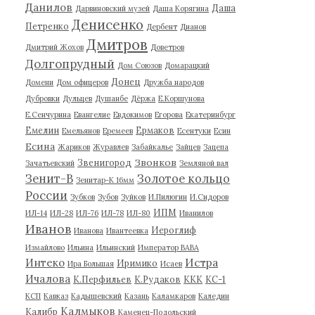
Данилов
Даша
Дарвиновский музей
Даша Корягина
Денисенко
Петренко
Дербент
Дианов
Дмитров
Дмитрий Жохов
Доветров
Долгопрудный
Дом Союзов
Домарацкий
Донец
Домени
Дом офицеров
Дружба народов
Дубровки
Дульцев
Душанбе
Дёржа
Е.Коршунова
Е.Сенчурина
Евангелие
Евдокимов
Егорова
Екатеринбург
Емелин
Ермаков
Емельянов
Еремеев
Есентуки
Есин
Есина
Жариков
Журавлев
Забайкалье
Зайцев
Зацепа
Звонков
Звенигород
Зачатьевский
Земляной вал
Зенит-В
Золотое кольцо
Зенитар-К 16мм
России
Зубков
Зубов
Зуйков
И.Пилюгин
И.Сидоров
ИПМ
ИЛ-14
ИЛ-28
ИЛ-76
ИЛ-78
ИЛ-80
Иванилов
Иванов
Иероглиф
Иванова
Ивантеевка
Измайлово
Ильина
Ильинский
Император ВАВА
Истра
Интеко
Иримико
Ира Большая
Исаев
Ичалова
К.Перфильев
К.Рудаков
ККК
КС-1
КСП
Кавказ
Кадышевский
Казань
Каламкаров
Каледин
Калмыков
Калибр
Каменец-Подольский