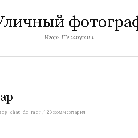
Уличный фотогра
Игорь Шелапутин
гар
/
тор:
chat-de-mer
23 комментария