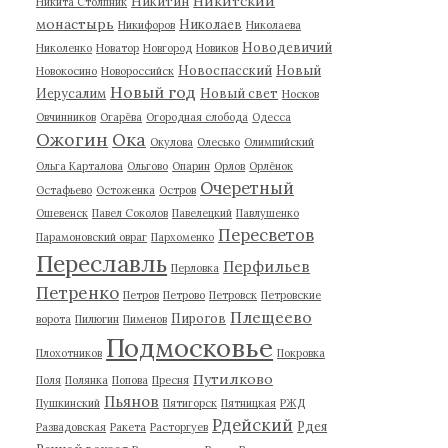
Никитский
Никитин
Никита Столпник
монастырь
Николаев
Никифоров
Николаева
Новодевичий
Николенко
Новатор
Новгород
Новиков
Новоспасский
Новый
Новокосино
Новороссийск
Новый год
Иерусалим
Новый свет
Носков
Овчинников
Огарёва
Огородная слобода
Одесса
Ожогин
Ока
Окулова
Олесько
Олимпийский
Ольга Карталова
Ольгово
Опарин
Орлов
Орлёнок
Очеретный
Остафьево
Остоженка
Остров
Ошевенск
Павел Соколов
Павелецкий
Павлушенко
Пересветов
Парамоновский овраг
Пархоменко
Переславль
Перфильев
Перловка
Петренко
Петров
Петрово
Петровск
Петровские
Плещеево
Пирогов
ворота
Пилюгин
Пименов
Подмосковье
Плохотников
Покровка
Путилково
Поля
Полянка
Попова
Пресня
Пьянов
Пушкинский
Пятигорск
Пятницкая
РЖД
Рдейский
Рдея
Развадовская
Ракета
Расторгуев