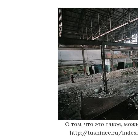
о
м
у
О том, что это такое, мож
http://tushinec.ru/inde