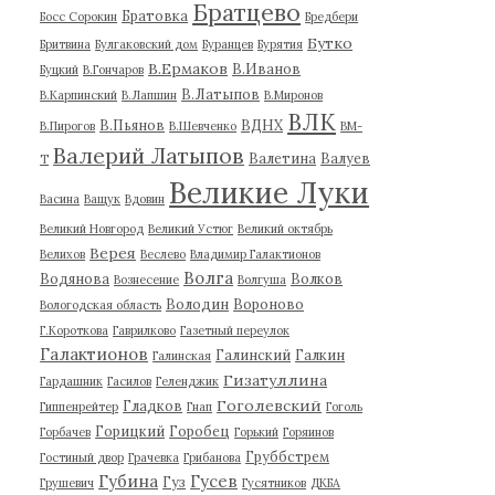
Братцево
Братовка
Босс Сорокин
Бредбери
Бутко
Бритвина
Булгаковский дом
Буранцев
Бурятия
В.Ермаков
В.Иванов
Буцкий
В.Гончаров
В.Латыпов
В.Карпинский
В.Лапшин
В.Миронов
ВЛК
В.Пьянов
ВДНХ
В.Пирогов
В.Шевченко
ВМ-
Валерий Латыпов
Валетина
Валуев
Т
Великие Луки
Васина
Ващук
Вдовин
Великий Новгород
Великий Устюг
Великий октябрь
Верея
Велихов
Веслево
Владимир Галактионов
Волга
Водянова
Волков
Вознесение
Волгуша
Володин
Вороново
Вологодская область
Г.Короткова
Гаврилково
Газетный переулок
Галактионов
Галинский
Галкин
Галинская
Гизатуллина
Гардашник
Гасилов
Геленджик
Гоголевский
Гладков
Гиппенрейтер
Гнап
Гоголь
Горицкий
Горобец
Горбачев
Горький
Горяинов
Груббстрем
Гостиный двор
Грачевка
Грибанова
Губина
Гусев
Гуз
Грушевич
Гусятников
ДКБА