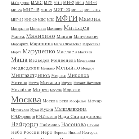
МАКС
МГУ
МИ-2
МИ-6
М.Сидорюк
МИ-1
МИ-4
МИГ-15
МИГ-23
МИ-24
МИГ-21
МИГ-25
МИГ-25ПУ
МФТИ
Маврин
МИГ-27
МИГ-29
МЛС
МПС
Мальцев
Магарычев
Магомаев
Малышев
Манихино
Маниш
Манеж
Мануйлович
Маринина
Маргарита
Мария Яковлевна
Маросейка
Маруценко
Маслаев
Марта
Масляев
Маша
Медведева
Медведев
Медведица
Меняйло
Медведский
Мезиано
Мещера
Мингазетдинов
Миронов
Миракс
Митягин
Митино
Митта
Миусы
Михаил Латыпов
Морев
Михайлов
Морозко
Морева
Москва
Мочар
Москва-река
Мосфильм
Мышлявкина
Мухин
Мутыгулин
Муха
Надя Спиридонова
Н.Н.Кудрявцев
Н.Н.Семенов
Найдорф
Насонова
Наймилов
Наумов
Небо России
Неро
Нерская
Нижний Новгород