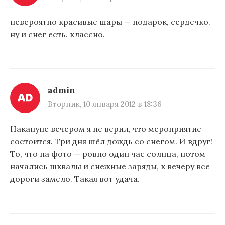
п
невероятно красивые шары — подарок, сердечко.
о
ну и снег есть. классно.
з
а
п
admin
и
Вторник, 10 января 2012 в 18:36
с
Накануне вечером я не верил, что мероприятие
я
состоится. Три дня шёл дождь со снегом. И вдруг!
м
То, что на фото — ровно один час солнца, потом
начались шквалы и снежные заряды, к вечеру все
дороги замело. Такая вот удача.