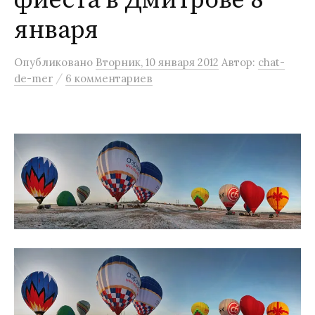
фиеста в Дмитрове 8
м
января
у
Опубликовано
Вторник, 10 января 2012
Автор:
chat-
/
de-mer
6 комментариев