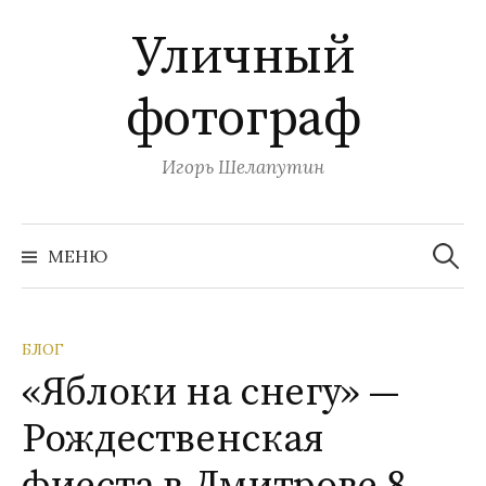
П
Уличный
е
р
фотограф
е
й
т
Игорь Шелапутин
и
к
Н
с
а
МЕНЮ
й
о
т
и
д
:
е
БЛОГ
р
«Яблоки на снегу» —
ж
и
Рождественская
м
о