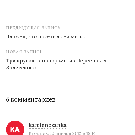
ПРЕДЫДУЩАЯ ЗАПИСЬ
Блажен, кто посетил сей мир…
Н
НОВАЯ ЗАПИСЬ
а
Три круговых панорамы из Переславля-
в
Залесского
и
г
а
6 комментариев
ц
и
kamienczanka
я
Вторник, 10 января 2012 в 18:14