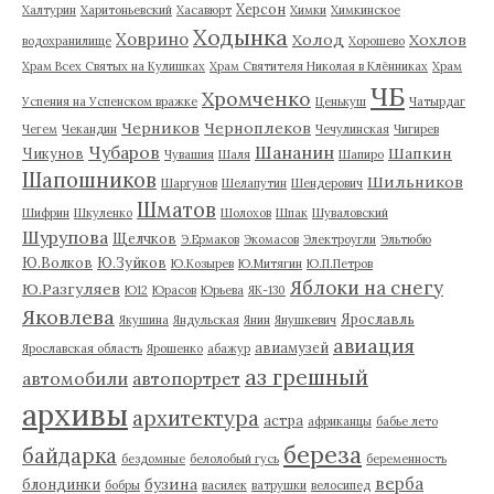
Херсон
Халтурин
Харитоньевский
Хасавюрт
Химки
Химкинское
Ходынка
Ховрино
Холод
Хохлов
водохранилище
Хорошево
Храм Всех Святых на Кулишках
Храм Святителя Николая в Клённиках
Храм
ЧБ
Хромченко
Успения на Успенском вражке
Ценькуш
Чатырдаг
Черников
Черноплеков
Чегем
Чекандин
Чечулинская
Чигирев
Чубаров
Шананин
Шапкин
Чикунов
Чувашия
Шаля
Шапиро
Шапошников
Шильников
Шаргунов
Шелапутин
Шендерович
Шматов
Шифрин
Шкуленко
Шолохов
Шпак
Шуваловский
Шурупова
Щелчков
Э.Ермаков
Экомасов
Электроугли
Эльтюбю
Ю.Волков
Ю.Зуйков
Ю.Козырев
Ю.Митягин
Ю.П.Петров
Яблоки на снегу
Ю.Разгуляев
Ю12
Юрасов
Юрьева
ЯК-130
Яковлева
Ярославль
Якушина
Яндульская
Янин
Янушкевич
авиация
авиамузей
Ярославская область
Ярошенко
абажур
аз грешный
автомобили
автопортрет
архивы
архитектура
астра
африканцы
бабье лето
береза
байдарка
бездомные
белолобый гусь
беременность
верба
бузина
блондинки
бобры
василек
ватрушки
велосипед