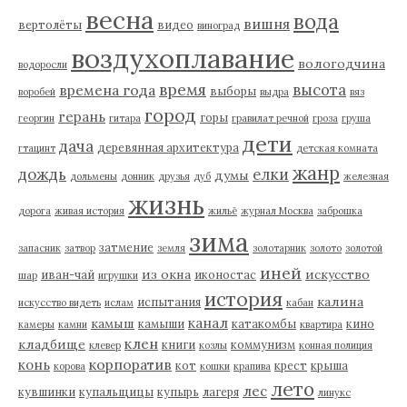
весна
вода
вишня
вертолёты
видео
виноград
воздухоплавание
вологодчина
водоросли
время
высота
времена года
выборы
воробей
выдра
вяз
город
герань
горы
георгин
гитара
гравилат речной
гроза
груша
дети
дача
деревянная архитектура
гтацинт
детская комната
жанр
дождь
елки
думы
дольмены
донник
друзья
дуб
железная
жизнь
дорога
живая история
жильё
журнал Москва
заброшка
зима
затмение
запасник
затвор
земля
золотарник
золото
золотой
иней
из окна
искусство
иван-чай
иконостас
шар
игрушки
история
калина
испытания
искусство видеть
ислам
кабан
канал
камыш
камыши
катакомбы
кино
камеры
камни
квартира
клен
кладбище
книги
коммунизм
клевер
козлы
конная полиция
корпоратив
конь
кот
крест
крыша
корова
кошки
крапива
лето
лес
кувшинки
купальщицы
купырь
лагеря
линукс