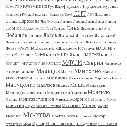
Крым
Красногорск
Кремль
Круг света
Ксения Федоровна
Кубенское озеро
Кузьминых
Кульков
Курдюмов
Куркино
Кубок ГМО
Кул-Шариф
ЛИТ
Л.Маврин
Курникова
Курский вокзал
ЛА-8
ЛЭП
Лазаренко
Ларикова
Лапин
Лев Плоткин
Леванов
Левдин
Левин
Ленин
Леннон
Лина
Леонов
Лихотэ
Лермонтов
Ли
Лида Ясенева
Лисковая
Лобашов
Лосев
Лосева
Луганский
Лоскутов
Лопатков
Лужники
Лукашенко
Лукичев
Лукоянова
Лух
Лыхин
Любитель
Лягушкин
М'АРС
М.Найдорф
МАКС
МГУ
Лёнька
М.Павлушенко
М.Сидорюк
МИГ-15
МИГ-23
МИ-2
МИ-6
МИ-1
МИ-4
МИ-24
МИГ-21
МИГ-25
МФТИ
Маврин
МИГ-25ПУ
МИГ-27
МИГ-29
МЛС
МПС
Магарычев
Мальцев
Манихино
Маниш
Манеж
Магомаев
Малышев
Маринина
Мануйлович
Маргарита
Мария Яковлевна
Маросейка
Марта
Маруценко
Маша
Маслаев
Медведев
Масляев
Меняйло
Медведева
Медведский
Медведица
Мезиано
Мингазетдинов
Миронов
Миракс
Митино
Мещера
Митта
Морев
Митягин
Михайлов
Миусы
Михаил Латыпов
Морева
Москва
Мочар
Морозко
Москва-река
Мосфильм
Мышлявкина
Мухин
Мутыгулин
Муха
Н.Н.Кудрявцев
Н.Н.Семенов