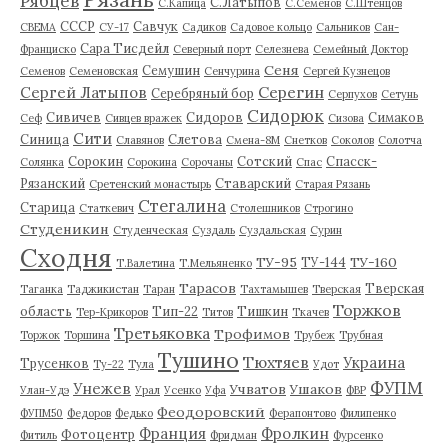
Рябцев
С.Латыпов
С.Капица
С.Семенов
С.Штенцов
СССР
Савчук
СВЕМА
СУ-17
Садиков
Садовое кольцо
Сальников
Сан-
Сара Тисдейл
Франциско
Северный порт
Селезнева
Семейный Доктор
Сеня
Семушин
Семенов
Семеновская
Сенчурина
Сергей Кузнецов
Серегин
Сергей Латыпов
Серебряный бор
Серпухов
Сетунь
Сидорюк
Сивичев
Сидоров
Симаков
Сеф
Сивцев вражек
Сизова
Сити
Синица
Слетова
Славянов
Смена-8М
Снетков
Соколов
Солотча
Сорокин
Сотский
Спасск-
Солянка
Сорокина
Сорочаны
Спас
Рязанский
Ставарский
Сретенский монастырь
Старая Рязань
Стегалина
Старица
Статкевич
Столешников
Строгино
Студеникин
Студенческая
Суздаль
Суздальская
Сурин
Сходня
ТУ-95
ТУ-160
ТУ-144
Т.Валетина
Т.Мельяненко
Тарасов
Тверская
Таганка
Таджикистан
Таран
Тахтамышев
Тверская
Торжков
область
Тип-22
Тишкин
Тер-Крикоров
Титов
Ткачев
Третьяковка
Трофимов
Торжок
Торшина
Трубеж
Трубная
Тушино
Тюхтяев
Украина
Трусенков
Ту-22
Тула
Удот
ФУПМ
Унежев
Учватов
Ушаков
Улан-Удэ
Урал
Усенко
Уфа
ФВР
Феодоровский
ФУПМ50
Федоров
Федько
Ферапонтово
Филипенко
Франция
Фролкин
Фотоцентр
Фитиль
Фридман
Фурсенко