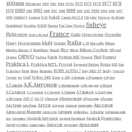
400mm
1977
1978
1975
1972
1973
838 школа
1960
1962
1964
1970е
1980
1983
1989
1993
1979
1981
1985
1987
1988
1991
1992
1994
1996
1997
Annecy
bokeh
1998
Avignon
B-52
Canon 100/2.8
Chrysler
Daewoo
de Bruijn
fisheye
Deutshland
Dresden
EOS M
Espana
Fan Yang
Firenze
France
Flektogon
Gegevicius
Gailis
Grenoble
fleurs du mal
Italia
Idol4
Horsemann
Hassy
Igaune
L-39
Marceille
Milano
Nikon Coolpix
Nice
Minolta dimage 7i
Montblanc
Napoli
Nikon
Offroad
ORWO
Paris
Pentax ME
Phol
Pompei
Orange
Padova
Peugeot
Praktica L
Praktica MTL
Provost
Roma
Raymond Rutting
RSS
San
SONY ALPHA 7
Francisco
Savin
Siena
Sirmione
Sony NEX-5T
Suchy
Venezia
Volvo 340
void
Verona
via
Zeiss
А-380
А.Белкин
А.Буранцев
А.Бутко
А.К.Антонов
А.Галкин
А.Литинецкий
А.Медведев
А.Морев
А.Садиков
А.Ушаков
А.Семенов
А.Соколов
А.Спирин
А.Халтурин
АН-2
Абрамочкин
А.Щугорев
АН-70
Абрамов
Абулхатин
Абхазия
Аксенов
Агеев
Австрия
Автобанк
Агидель
Акимов
Акимович
Альпы
Александр Маврин
Алешин
Алексеев
Алфреймс
Алёшкинский
Андрей Антонов
Андрей Денисенко
лес
Америка
Андрей Васильев
Аносов
Армения
Андрусенко
Аникеевка
Апуневич
Артеменков
Аэронатц