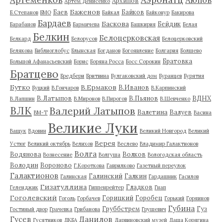
Аюпов
Архипов
Артём Денисенко
Баженов
Баев
Байков
Б.Степанов
БМО
Байкал
Байконур
Бакирова
Бардаев
Баскова
Бейдик
Барабанов
Бармичева
Башкирия
Белая
Белкин
Белоцерковская
Белкард
Белорусов
Белоцерковский
Белякова
Библиоглобус
Блынская
Богданов
Богоявление
Болгария
Болшево
Братовка
Большой Афанасьевский
Борис
Боряна Росса
Босс Сорокин
Братцево
Бредбери
Бритвина
Булгаковский дом
Буранцев
Бурятия
Бутко
В.Ермаков
В.Иванов
Буцкий
В.Гончаров
В.Карпинский
В.Латыпов
В.Пьянов
ВДНХ
В.Лапшин
В.Миронов
В.Пирогов
В.Шевченко
ВЛК
Валерий Латыпов
Валетина
Валуев
ВМ-Т
Васина
Великие Луки
Ващук
Вдовин
Великий Новгород
Великий
Верея
Устюг
Великий октябрь
Велихов
Веслево
Владимир Галактионов
Волга
Водянова
Волков
Вознесение
Волгуша
Вологодская область
Володин
Вороново
Г.Короткова
Гаврилково
Газетный переулок
Галактионов
Галинский
Галкин
Галинская
Гардашник
Гасилов
Гизатуллина
Гладков
Геленджик
Гиппенрейтер
Гнап
Гоголевский
Горицкий
Горобец
Гоголь
Горбачев
Горький
Горяинов
Губина
Груббстрем
Гуз
Гостиный двор
Грачевка
Грибанова
Грушевич
Гусев
Данилов
Гусятников
ДКБА
Дарвиновский музей
Даша Корягина