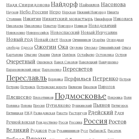
Найдорф
Насонова
Надя Спиридонова
Наймилов
Небо России
Неро
Наумов
Нерская
Нижний Новгород
Никита
Никитский монастырь
Никитин
Николаев
Столпник
Никифоров
Новодевичий
Николаева
Николенко
Новатор
Новгород
Новиков
Новоспасский
Новый Иерусалим
Новокосино
Новороссийск
Новый год
Новый свет
Носков
Овчинников
Огарёва
Огородная
Ожогин
Ока
слобода
Одесса
Окулова
Олесько
Олимпийский
Ольга
Карталова
Ольгово
Опарин
Орлов
Орлёнок
Остафьево
Остоженка
Остров
Очеретный
Ошевенск
Павел Соколов
Павелецкий
Павлушенко
Пересветов
Парамоновский овраг
Пархоменко
Переславль
Петренко
Перфильев
Перловка
Петров
Пирогов
Петрово
Петровск
Петровские ворота
Пилюгин
Пименов
Подмосковье
Плещеево
Плохотников
Покровка
Поля
Пьянов
Путилково
Полянка
Попова
Пресня
Пушкинский
Пятигорск
Рдейский
Рдея
Пятницкая
РЖД
Развадовская
Ракета
Расторгуев
Россия
Ростов
Речной вокзал
Рождествено
Росси
Россина
Великий
Рудаков
Руза
Рукавишников
Русе
Рыбаков Е.
Рысачок
Рязань