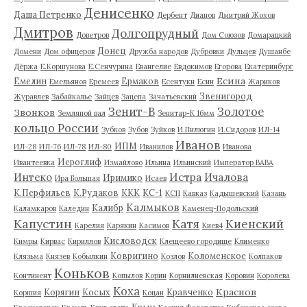
Денисенко
Даша Петренко
Дербент
Дианов
Дмитрий Жохов
Дмитров
Долгопрудный
Доветров
Дом Союзов
Домарацкий
Донец
Домени
Дом офицеров
Дружба народов
Дубровки
Дульцев
Душанбе
Дёржа
Е.Коршунова
Е.Сенчурина
Евангелие
Евдокимов
Егорова
Екатеринбург
Есина
Емелин
Ермаков
Емельянов
Еремеев
Есентуки
Есин
Жариков
Звенигород
Журавлев
Забайкалье
Зайцев
Зацепа
Зачатьевский
Зенит-В
Золотое
Звонков
Земляной вал
Зенитар-К 16мм
кольцо России
Зубков
Зубов
Зуйков
И.Пилюгин
И.Сидоров
ИЛ-14
Иванов
ИПМ
ИЛ-28
ИЛ-76
ИЛ-78
ИЛ-80
Иванилов
Иванова
Иероглиф
Ивантеевка
Измайлово
Ильина
Ильинский
Император ВАВА
Истра
Интеко
Ичалова
Иримико
Ира Большая
Исаев
К.Перфильев
К.Рудаков
ККК
КС-1
КСП
Кавказ
Кадышевский
Казань
Калмыков
Калибр
Каламкаров
Каледин
Каменец-Подольский
Капустин
Катя
Киенский
Карелия
Карякин
Касимов
Киев4
Кисловодск
Кимры
Кирвас
Кириллов
Клещеево городище
Клименко
Ковригино
Коломенское
Клязьма
Князев
Кобылкин
Козлов
Колпаков
Коньков
Континент
Копылов
Корин
Корнилиевская
Коровин
Королева
Коха
Краснов
Корягин
Косых
Кравченко
Коршия
Коцан