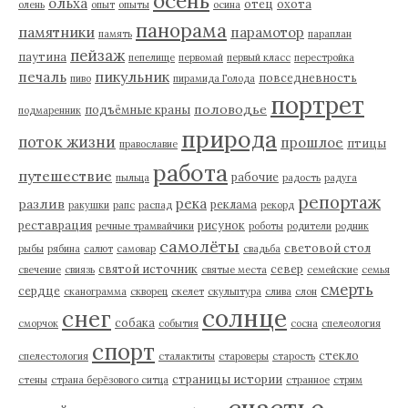
осень
ольха
отец
охота
олень
опыт
опыты
осина
панорама
памятники
парамотор
память
параплан
пейзаж
паутина
пепелище
первомай
первый класс
перестройка
пикульник
печаль
повседневность
пиво
пирамида Голода
портрет
половодье
подъёмные краны
подмаренник
природа
поток жизни
прошлое
птицы
православие
работа
путешествие
рабочие
пыльца
радость
радуга
репортаж
река
разлив
реклама
ракушки
рапс
распад
рекорд
реставрация
рисунок
речные трамвайчики
роботы
родители
родник
самолёты
световой стол
рыбы
рябина
салют
самовар
свадьба
святой источник
север
свечение
свиязь
святые места
семейские
семья
смерть
сердце
сканограмма
скворец
скелет
скульптура
слива
слон
солнце
снег
собака
сморчок
события
сосна
спелеология
спорт
стекло
спелестология
сталактиты
староверы
старость
страницы истории
стены
страна берёзового ситца
странное
стрим