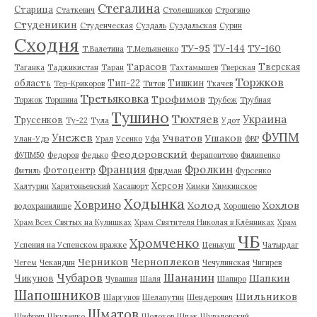
Стегалина
Старица
Статкевич
Столешников
Строгино
Студеникин
Студенческая
Суздаль
Суздальская
Сурин
Сходня
ТУ-95
ТУ-160
ТУ-144
Т.Валетина
Т.Мельяненко
Тарасов
Тверская
Таганка
Таджикистан
Таран
Тахтамышев
Тверская
Торжков
область
Тип-22
Тишкин
Тер-Крикоров
Титов
Ткачев
Третьяковка
Трофимов
Торжок
Торшина
Трубеж
Трубная
Тушино
Тюхтяев
Украина
Трусенков
Ту-22
Тула
Удот
ФУПМ
Унежев
Учватов
Ушаков
Улан-Удэ
Урал
Усенко
Уфа
ФВР
Феодоровский
ФУПМ50
Федоров
Федько
Ферапонтово
Филипенко
Франция
Фролкин
Фотоцентр
Фитиль
Фридман
Фурсенко
Херсон
Халтурин
Харитоньевский
Хасавюрт
Химки
Химкинское
Ходынка
Ховрино
Холод
Хохлов
водохранилище
Хорошево
Храм Всех Святых на Кулишках
Храм Святителя Николая в Клённиках
Храм
ЧБ
Хромченко
Успения на Успенском вражке
Ценькуш
Чатырдаг
Черников
Черноплеков
Чегем
Чекандин
Чечулинская
Чигирев
Чубаров
Шананин
Шапкин
Чикунов
Чувашия
Шаля
Шапиро
Шапошников
Шильников
Шаргунов
Шелапутин
Шендерович
Шматов
Шифрин
Шкуленко
Шолохов
Шпак
Шуваловский