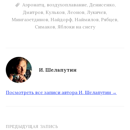
Аэронатц
,
воздухоплавание
,
Денисенко
,
Дмитров
,
Кульков
,
Леонов
,
Лукичев
,
Мингазетдинов
,
Найдорф
,
Наймилов
,
Рябцев
,
Симаков
,
Яблоки на снегу
И. Шелапутин
Посмотреть все записи автора И. Шелапутин →
ПРЕДЫДУЩАЯ ЗАПИСЬ