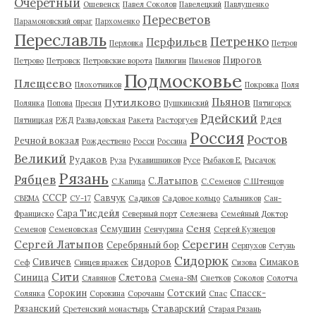
Очеретный
Ошевенск
Павел Соколов
Павелецкий
Павлушенко
Пересветов
Парамоновский овраг
Пархоменко
Переславль
Петренко
Перфильев
Перловка
Петров
Пирогов
Петрово
Петровск
Петровские ворота
Пилюгин
Пименов
Подмосковье
Плещеево
Плохотников
Покровка
Поля
Пьянов
Путилково
Полянка
Попова
Пресня
Пушкинский
Пятигорск
Рдейский
Рдея
Пятницкая
РЖД
Развадовская
Ракета
Расторгуев
Россия
Ростов
Речной вокзал
Рождествено
Росси
Россина
Великий
Рудаков
Руза
Рукавишников
Русе
Рыбаков Е.
Рысачок
Рязань
Рябцев
С.Латыпов
С.Капица
С.Семенов
С.Штенцов
СССР
Савчук
СВЕМА
СУ-17
Садиков
Садовое кольцо
Сальников
Сан-
Сара Тисдейл
Франциско
Северный порт
Селезнева
Семейный Доктор
Сеня
Семушин
Семенов
Семеновская
Сенчурина
Сергей Кузнецов
Серегин
Сергей Латыпов
Серебряный бор
Серпухов
Сетунь
Сидорюк
Сивичев
Сидоров
Симаков
Сеф
Сивцев вражек
Сизова
Сити
Синица
Слетова
Славянов
Смена-8М
Снетков
Соколов
Солотча
Сорокин
Сотский
Спасск-
Солянка
Сорокина
Сорочаны
Спас
Рязанский
Ставарский
Сретенский монастырь
Старая Рязань