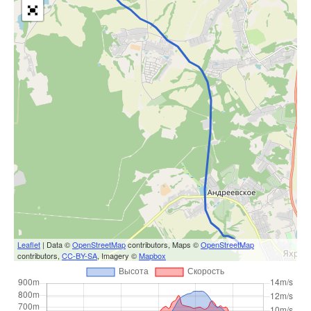
Leaflet
| Data ©
OpenStreetMap
contributors, Maps ©
OpenStreetMap
contributors,
CC-BY-SA
, Imagery ©
Mapbox