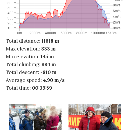
Total distance:
11618 m
Max elevation:
833 m
Min elevation:
145 m
Total climbing:
884 m
Total descent:
-810 m
Average speed:
4.90 m/s
Total time:
00:39:59