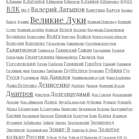
В.Латыпов
В.Пьянов
ВДНХ
В.Лапшин
В.Миронов
В.Пирогов
В.Шевченко
ВЛК
Валерий Латыпов
Валетина
Валуев
ВМ-Т
Васина
Великие Луки
Ващук
Вдовин
Великий Новгород
Великий
Верея
Устюг
Великий октябрь
Велихов
Веслево
Владимир Галактионов
Волга
Водянова
Волков
Вознесение
Волгуша
Вологодская область
Володин
Вороново
Г.Короткова
Гаврилково
Газетный переулок
Галактионов
Галинский
Галкин
Галинская
Гардашник
Гасилов
Гизатуллина
Гладков
Геленджик
Гиппенрейтер
Гнап
Гоголевский
Горицкий
Горобец
Гоголь
Горбачев
Горький
Горяинов
Губина
Груббстрем
Гуз
Гостиный двор
Грачевка
Грибанова
Грушевич
Гусев
Данилов
Гусятников
ДКБА
Дарвиновский музей
Даша Корягина
Денисенко
Даша Петренко
Дербент
Дианов
Дмитрий Жохов
Дмитров
Долгопрудный
Доветров
Дом Союзов
Домарацкий
Донец
Домени
Дом офицеров
Дружба народов
Дубровки
Дульцев
Душанбе
Дёржа
Е.Коршунова
Е.Сенчурина
Евангелие
Евдокимов
Егорова
Екатеринбург
Есина
Емелин
Ермаков
Емельянов
Еремеев
Есентуки
Есин
Жариков
Звенигород
Журавлев
Забайкалье
Зайцев
Зацепа
Зачатьевский
Зенит-В
Золотое
Звонков
Земляной вал
Зенитар-К 16мм
кольцо России
Зубков
Зубов
Зуйков
И.Пилюгин
И.Сидоров
ИЛ-14