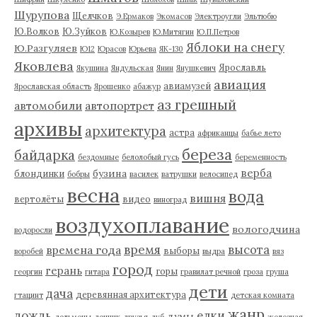
Шурупова
Щелчков
Э.Ермаков
Экомасов
Электроугли
Эльтюбю
Ю.Волков
Ю.Зуйков
Ю.Козырев
Ю.Митягин
Ю.П.Петров
Яблоки на снегу
Ю.Разгуляев
Ю12
Юрасов
Юрьева
ЯК-130
Яковлева
Ярославль
Якушина
Яндульская
Янин
Янушкевич
авиация
авиамузей
Ярославская область
Ярошенко
абажур
аз грешный
автомобили
автопортрет
архивы
архитектура
астра
африканцы
бабье лето
береза
байдарка
бездомные
белолобый гусь
беременность
верба
бузина
блондинки
бобры
василек
ватрушки
велосипед
весна
вода
вишня
вертолёты
видео
виноград
воздухоплавание
вологодчина
водоросли
время
высота
времена года
выборы
воробей
выдра
вяз
город
герань
горы
георгин
гитара
гравилат речной
гроза
груша
дети
дача
деревянная архитектура
гтацинт
детская комната
жанр
дождь
елки
думы