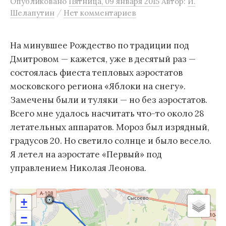
Опубликовано
Пятница, 09 января 2015
Автор:
И.
м
/
Шелапутин
Нет комментариев
у
На минувшее Рождество по традиции под
Дмитровом — кажется, уже в десятый раз —
состоялась фиеста тепловых аэростатов
московского региона «Яблоки на снегу».
Замечены были и туляки — но без аэростатов.
Всего мне удалось насчитать что-то около 28
летательных аппаратов. Мороз был изрядный,
градусов 20. Но светило солнце и было весело.
Я летел на аэростате «Первый» под
управлением Николая Леонова.
+
−