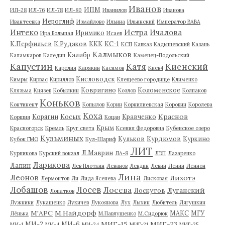
Иванов
ИПМ
ИЛ-28
ИЛ-76
ИЛ-78
ИЛ-80
Иванилов
Иванова
Иероглиф
Ивантеевка
Измайлово
Ильина
Ильинский
Император ВАВА
Истра
Интеко
Ичалова
Иримико
Ира Большая
Исаев
К.Перфильев
К.Рудаков
ККК
КС-1
КСП
Кавказ
Кадышевский
Казань
Калмыков
Калибр
Каламкаров
Каледин
Каменец-Подольский
Капустин
Катя
Киенский
Карелия
Карякин
Касимов
Киев4
Кисловодск
Кимры
Кирвас
Кириллов
Клещеево городище
Клименко
Ковригино
Коломенское
Клязьма
Князев
Кобылкин
Козлов
Колпаков
Коньков
Континент
Копылов
Корин
Корнилиевская
Коровин
Королева
Коха
Краснов
Корягин
Косых
Кравченко
Коршия
Коцан
Крым
Красногорск
Кремль
Круг света
Ксения Федоровна
Кубенское озеро
Кузьминых
Кульков
Курдюмов
Куркино
Кубок ГМО
Кул-Шариф
ЛИТ
Л.Маврин
Курникова
Курский вокзал
ЛА-8
ЛЭП
Лазаренко
Ларикова
Лапин
Лев Плоткин
Леванов
Левдин
Левин
Ленин
Леннон
Лина
Леонов
Лихотэ
Лермонтов
Ли
Лида Ясенева
Лисковая
Лобашов
Лосев
Лосева
Луганский
Лоскутов
Лопатков
Лужники
Лукашенко
Лукичев
Лукоянова
Лух
Лыхин
Любитель
Лягушкин
М'АРС
М.Найдорф
МАКС
МГУ
Лёнька
М.Павлушенко
М.Сидорюк
МИГ-15
МИГ-23
МИ-2
МИ-6
МИ-1
МИ-4
МИ-24
МИГ-21
МИГ-25