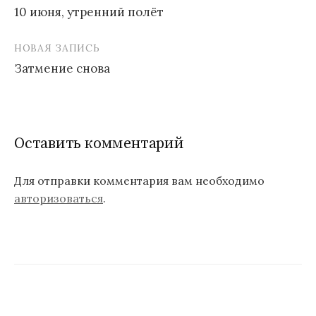
10 июня, утренний полёт
Н
НОВАЯ ЗАПИСЬ
а
Затмение снова
в
и
г
Оставить комментарий
а
ц
Для отправки комментария вам необходимо
авторизоваться
.
и
я
п
о
з