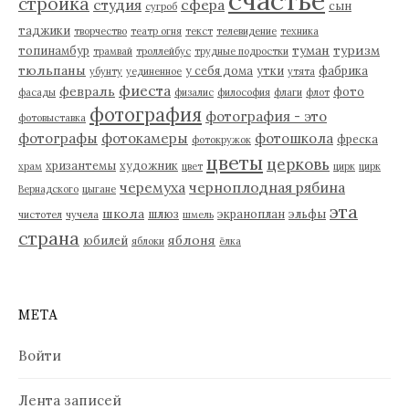
счастье
стройка
студия
сфера
сын
сугроб
таджики
творчество
театр огня
текст
телевидение
техника
туман
туризм
топинамбур
трамвай
троллейбус
трудные подростки
тюльпаны
у себя дома
утки
фабрика
убунту
уединенное
утята
фиеста
февраль
фото
фасады
физалис
философия
флаги
флот
фотография
фотография - это
фотовыставка
фотографы
фотокамеры
фотошкола
фреска
фотокружок
цветы
церковь
хризантемы
художник
храм
цвет
цирк
цирк
черемуха
черноплодная рябина
Вернадского
цыгане
эта
школа
шлюз
экраноплан
эльфы
чистотел
чучела
шмель
страна
яблоня
юбилей
яблоки
ёлка
МЕТА
Войти
Лента записей