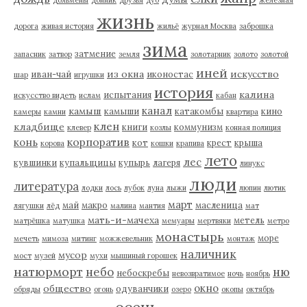
дольмены
донник
друзья
дуб
железная
жизнь
дорога
живая история
жильё
журнал Москва
заброшка
зима
затмение
запасник
затвор
земля
золотарник
золото
золотой
иней
из окна
искусство
иван-чай
иконостас
шар
игрушки
история
калина
испытания
искусство видеть
ислам
кабан
канал
камыш
камыши
катакомбы
кино
камеры
камни
квартира
клен
кладбище
книги
коммунизм
клевер
козлы
конная полиция
корпоратив
конь
кот
крест
крыша
корова
кошки
крапива
лето
лес
кувшинки
купальщицы
купырь
лагеря
линукс
люди
литература
лодки
лось
лубок
луна
лыжи
люпин
лютик
март
май
макро
масленица
лягушки
лёд
малина
мантия
мат
мать-и-мачеха
метель
матрёшка
матушка
мемуары
мертвяки
метро
монастырь
море
мечеть
мимоза
митинг
можжевельник
монтаж
наличник
мусор
мост
музей
мухи
мышиный горошек
натюрморт
небо
ню
небоскребы
невозвратимое
ночь
ноябрь
окно
общество
одуванчики
обряды
огонь
озеро
окопы
октябрь