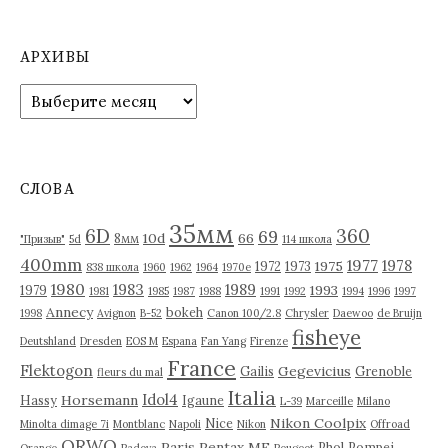
а
п
АРХИВЫ
и
А
р
с
х
я
и
в
м
СЛОВА
ы
35мм
6D
360
69
10d
66
8мм
"Призыв"
5d
114 школа
400mm
1977
1978
1975
1972
1973
838 школа
1960
1962
1964
1970е
1980
1983
1989
1993
1979
1981
1985
1987
1988
1991
1992
1994
1996
1997
Annecy
bokeh
1998
Avignon
B-52
Canon 100/2.8
Chrysler
Daewoo
de Bruijn
fisheye
Deutshland
Dresden
EOS M
Espana
Fan Yang
Firenze
France
Flektogon
Gegevicius
Gailis
Grenoble
fleurs du mal
Italia
Idol4
Horsemann
Hassy
Igaune
L-39
Marceille
Milano
Nikon Coolpix
Nice
Minolta dimage 7i
Montblanc
Napoli
Nikon
Offroad
ORWO
Paris
Pentax ME
Phol
Pompei