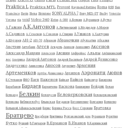
Orange
Padova
Peugeot
Praktica L
Praktica MTL
Provost
Roma
Raymond Rutting
RSS
San
SONY ALPHA 7
Francisco
Savin
Siena
Sirmione
Sony NEX-5T
Suchy
Venezia
Volvo 340
void
Verona
via
Zeiss
А-380
А.Белкин
А.Буранцев
А.Бутко
А.К.Антонов
А.Галкин
А.Литинецкий
А.Медведев
А.Морев
А.Садиков
А.Ушаков
А.Семенов
А.Соколов
А.Спирин
А.Халтурин
АН-2
Абрамочкин
А.Щугорев
АН-70
Абрамов
Абулхатин
Абхазия
Аксенов
Агеев
Австрия
Автобанк
Агидель
Акимов
Акимович
Альпы
Александр Маврин
Алешин
Алексеев
Алфреймс
Алёшкинский
Андрей Антонов
Андрей Денисенко
лес
Америка
Андрей Васильев
Аносов
Армения
Андрусенко
Аникеевка
Апуневич
Артеменков
Аэронатц
Аюпов
Архипов
Артём Денисенко
Баженов
Баев
Байков
Б.Степанов
БМО
Байкал
Байконур
Бакирова
Бардаев
Баскова
Бейдик
Барабанов
Бармичева
Башкирия
Белая
Белкин
Белоцерковская
Белкард
Белорусов
Белоцерковский
Белякова
Библиоглобус
Блынская
Богданов
Богоявление
Болгария
Болшево
Братовка
Большой Афанасьевский
Борис
Боряна Росса
Босс Сорокин
Братцево
Бредбери
Бритвина
Булгаковский дом
Буранцев
Бурятия
Бутко
В.Ермаков
В.Иванов
Буцкий
В.Гончаров
В.Карпинский