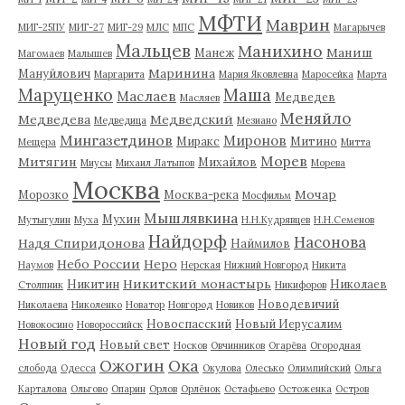
МФТИ
Маврин
МИГ-25ПУ
МИГ-27
МИГ-29
МЛС
МПС
Магарычев
Мальцев
Манихино
Маниш
Манеж
Магомаев
Малышев
Маринина
Мануйлович
Маргарита
Мария Яковлевна
Маросейка
Марта
Маруценко
Маша
Маслаев
Медведев
Масляев
Меняйло
Медведева
Медведский
Медведица
Мезиано
Мингазетдинов
Миронов
Миракс
Митино
Мещера
Митта
Морев
Митягин
Михайлов
Миусы
Михаил Латыпов
Морева
Москва
Мочар
Морозко
Москва-река
Мосфильм
Мышлявкина
Мухин
Мутыгулин
Муха
Н.Н.Кудрявцев
Н.Н.Семенов
Найдорф
Насонова
Надя Спиридонова
Наймилов
Небо России
Неро
Наумов
Нерская
Нижний Новгород
Никита
Никитский монастырь
Никитин
Николаев
Столпник
Никифоров
Новодевичий
Николаева
Николенко
Новатор
Новгород
Новиков
Новоспасский
Новый Иерусалим
Новокосино
Новороссийск
Новый год
Новый свет
Носков
Овчинников
Огарёва
Огородная
Ожогин
Ока
слобода
Одесса
Окулова
Олесько
Олимпийский
Ольга
Карталова
Ольгово
Опарин
Орлов
Орлёнок
Остафьево
Остоженка
Остров