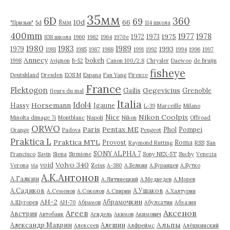
ы
35мм
6D
360
69
10d
66
8мм
"Призыв"
5d
114 школа
400mm
1977
1978
1975
1972
1973
838 школа
1960
1962
1964
1970е
1980
1983
1989
1993
1979
1981
1985
1987
1988
1991
1992
1994
1996
1997
Annecy
bokeh
1998
Avignon
B-52
Canon 100/2.8
Chrysler
Daewoo
de Bruijn
fisheye
Deutshland
Dresden
EOS M
Espana
Fan Yang
Firenze
France
Flektogon
Gegevicius
Gailis
Grenoble
fleurs du mal
Italia
Idol4
Horsemann
Hassy
Igaune
L-39
Marceille
Milano
Nikon Coolpix
Nice
Minolta dimage 7i
Montblanc
Napoli
Nikon
Offroad
ORWO
Paris
Pentax ME
Phol
Pompei
Orange
Padova
Peugeot
Praktica L
Praktica MTL
Provost
Roma
Raymond Rutting
RSS
San
SONY ALPHA 7
Francisco
Savin
Siena
Sirmione
Sony NEX-5T
Suchy
Venezia
Volvo 340
void
Verona
via
Zeiss
А-380
А.Белкин
А.Буранцев
А.Бутко
А.К.Антонов
А.Галкин
А.Литинецкий
А.Медведев
А.Морев
А.Садиков
А.Ушаков
А.Семенов
А.Соколов
А.Спирин
А.Халтурин
АН-2
Абрамочкин
А.Щугорев
АН-70
Абрамов
Абулхатин
Абхазия
Аксенов
Агеев
Австрия
Автобанк
Агидель
Акимов
Акимович
Альпы
Александр Маврин
Алешин
Алексеев
Алфреймс
Алёшкинский