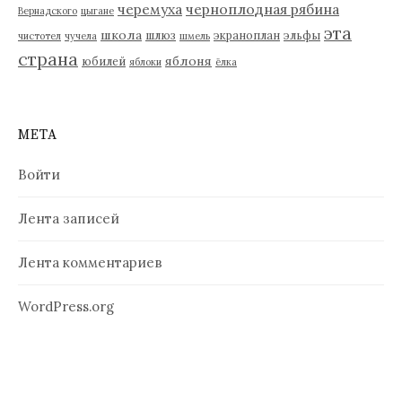
черемуха
черноплодная рябина
Вернадского
цыгане
эта
школа
шлюз
экраноплан
эльфы
чистотел
чучела
шмель
страна
яблоня
юбилей
яблоки
ёлка
МЕТА
Войти
Лента записей
Лента комментариев
WordPress.org