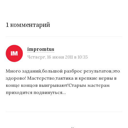
в
и
г
1 комментарий
а
ц
и
impromtus
Четверг, 16 июня 2011 в 10:35
я
п
Много заданий,большой разброс результатов,это
здорово! Мастерство,тактика и крепкие нервы в
о
конце концов выигрывают!Старым мастерам
з
приходится подвинуться…
а
п
и