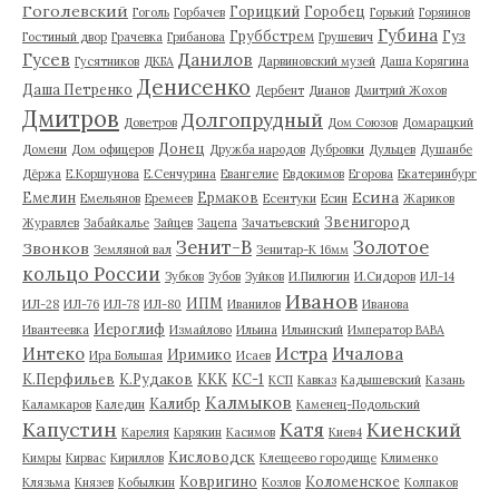
Гоголевский
Горицкий
Горобец
Гоголь
Горбачев
Горький
Горяинов
Губина
Груббстрем
Гуз
Гостиный двор
Грачевка
Грибанова
Грушевич
Гусев
Данилов
Гусятников
ДКБА
Дарвиновский музей
Даша Корягина
Денисенко
Даша Петренко
Дербент
Дианов
Дмитрий Жохов
Дмитров
Долгопрудный
Доветров
Дом Союзов
Домарацкий
Донец
Домени
Дом офицеров
Дружба народов
Дубровки
Дульцев
Душанбе
Дёржа
Е.Коршунова
Е.Сенчурина
Евангелие
Евдокимов
Егорова
Екатеринбург
Есина
Емелин
Ермаков
Емельянов
Еремеев
Есентуки
Есин
Жариков
Звенигород
Журавлев
Забайкалье
Зайцев
Зацепа
Зачатьевский
Зенит-В
Золотое
Звонков
Земляной вал
Зенитар-К 16мм
кольцо России
Зубков
Зубов
Зуйков
И.Пилюгин
И.Сидоров
ИЛ-14
Иванов
ИПМ
ИЛ-28
ИЛ-76
ИЛ-78
ИЛ-80
Иванилов
Иванова
Иероглиф
Ивантеевка
Измайлово
Ильина
Ильинский
Император ВАВА
Истра
Интеко
Ичалова
Иримико
Ира Большая
Исаев
К.Перфильев
К.Рудаков
ККК
КС-1
КСП
Кавказ
Кадышевский
Казань
Калмыков
Калибр
Каламкаров
Каледин
Каменец-Подольский
Капустин
Катя
Киенский
Карелия
Карякин
Касимов
Киев4
Кисловодск
Кимры
Кирвас
Кириллов
Клещеево городище
Клименко
Ковригино
Коломенское
Клязьма
Князев
Кобылкин
Козлов
Колпаков