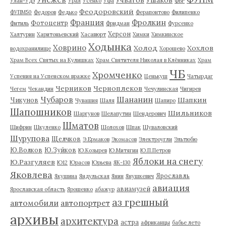
Учватов
Ушаков
Улан-Удэ
Урал
Усенко
Уфа
ФВР
Феодоровский
ФУПМ50
Федоров
Федько
Ферапонтово
Филипенко
Франция
Фролкин
Фотоцентр
Фитиль
Фридман
Фурсенко
Херсон
Халтурин
Харитоньевский
Хасавюрт
Химки
Химкинское
Ходынка
Ховрино
Холод
Хохлов
водохранилище
Хорошево
Храм Всех Святых на Кулишках
Храм Святителя Николая в Клённиках
Храм
ЧБ
Хромченко
Успения на Успенском вражке
Ценькуш
Чатырдаг
Черников
Черноплеков
Чегем
Чекандин
Чечулинская
Чигирев
Чубаров
Шананин
Шапкин
Чикунов
Чувашия
Шаля
Шапиро
Шапошников
Шильников
Шаргунов
Шелапутин
Шендерович
Шматов
Шифрин
Шкуленко
Шолохов
Шпак
Шуваловский
Шурупова
Щелчков
Э.Ермаков
Экомасов
Электроугли
Эльтюбю
Ю.Волков
Ю.Зуйков
Ю.Козырев
Ю.Митягин
Ю.П.Петров
Яблоки на снегу
Ю.Разгуляев
Ю12
Юрасов
Юрьева
ЯК-130
Яковлева
Ярославль
Якушина
Яндульская
Янин
Янушкевич
авиация
авиамузей
Ярославская область
Ярошенко
абажур
аз грешный
автомобили
автопортрет
архивы
архитектура
астра
африканцы
бабье лето