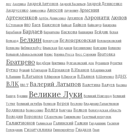
Андрей Антонов
Андрей Денисенко
лес
Америка
Андрей Васильев
Аносов
Армения
Андрусенко
Аникеевка
Апуневич
Артеменков
Аэронатц
Аюпов
Архипов
Артём Денисенко
Баженов
Баев
Байков
Б.Степанов
БМО
Байкал
Байконур
Бакирова
Бардаев
Баскова
Бейдик
Барабанов
Бармичева
Башкирия
Белая
Белкин
Белоцерковская
Белкард
Белорусов
Белоцерковский
Белякова
Библиоглобус
Блынская
Богданов
Богоявление
Болгария
Болшево
Братовка
Большой Афанасьевский
Борис
Боряна Росса
Босс Сорокин
Братцево
Бредбери
Бритвина
Булгаковский дом
Буранцев
Бурятия
Бутко
В.Ермаков
В.Иванов
Буцкий
В.Гончаров
В.Карпинский
В.Латыпов
В.Пьянов
ВДНХ
В.Лапшин
В.Миронов
В.Пирогов
В.Шевченко
ВЛК
Валерий Латыпов
Валетина
Валуев
ВМ-Т
Васина
Великие Луки
Ващук
Вдовин
Великий Новгород
Великий
Верея
Устюг
Великий октябрь
Велихов
Веслево
Владимир Галактионов
Волга
Водянова
Волков
Вознесение
Волгуша
Вологодская область
Володин
Вороново
Г.Короткова
Гаврилково
Газетный переулок
Галактионов
Галинский
Галкин
Галинская
Гардашник
Гасилов
Гизатуллина
Гладков
Геленджик
Гиппенрейтер
Гнап