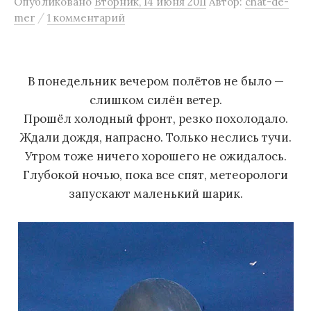
Опубликовано
Вторник, 14 июня 2011
Автор:
chat-de-
м
/
mer
1 комментарий
у
В понедельник вечером полётов не было —
слишком силён ветер.
Прошёл холодный фронт, резко похолодало.
Ждали дождя, напрасно. Только неслись тучи.
Утром тоже ничего хорошего не ожидалось.
Глубокой ночью, пока все спят, метеорологи
запускают маленький шарик.