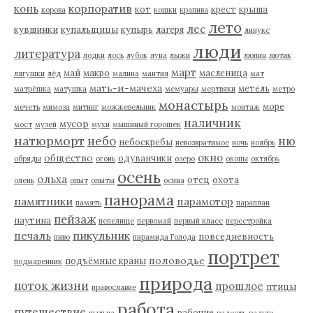
корпоратив
конь
кот
крест
крыша
корова
кошки
крапива
лето
лес
кувшинки
купальщицы
купырь
лагеря
линукс
люди
литература
лодки
лось
лубок
луна
лыжи
люпин
лютик
март
май
макро
масленица
лягушки
лёд
малина
мантия
мат
мать-и-мачеха
метель
матрёшка
матушка
мемуары
мертвяки
метро
монастырь
море
мечеть
мимоза
митинг
можжевельник
монтаж
наличник
мусор
мост
музей
мухи
мышиный горошек
натюрморт
небо
ню
небоскребы
невозвратимое
ночь
ноябрь
окно
общество
одуванчики
обряды
огонь
озеро
окопы
октябрь
осень
ольха
отец
охота
олень
опыт
опыты
осина
панорама
памятники
парамотор
память
параплан
пейзаж
паутина
пепелище
первомай
первый класс
перестройка
пикульник
печаль
повседневность
пиво
пирамида Голода
портрет
половодье
подъёмные краны
подмаренник
природа
поток жизни
прошлое
птицы
православие
работа
путешествие
рабочие