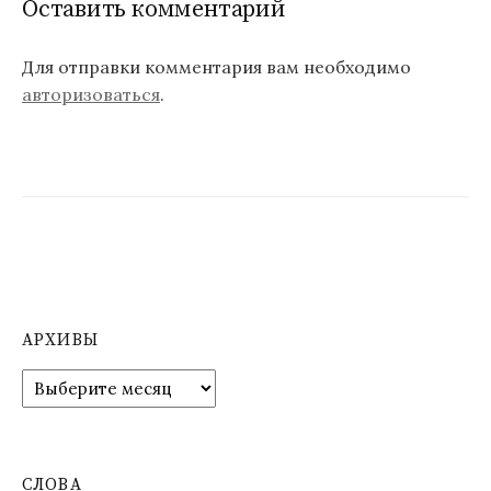
с
Оставить комментарий
я
Для отправки комментария вам необходимо
м
авторизоваться
.
АРХИВЫ
А
р
х
и
в
СЛОВА