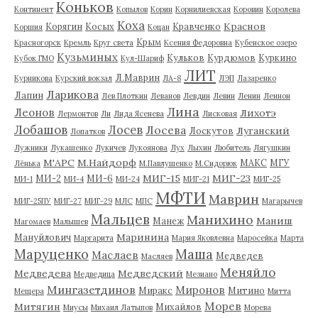
Коньков
Континент
Копылов
Корин
Корнилиевская
Коровин
Королева
Коха
Краснов
Корягин
Косых
Кравченко
Коршия
Коцан
Крым
Красногорск
Кремль
Круг света
Ксения Федоровна
Кубенское озеро
Кузьминых
Кульков
Курдюмов
Куркино
Кубок ГМО
Кул-Шариф
ЛИТ
Л.Маврин
Курникова
Курский вокзал
ЛА-8
ЛЭП
Лазаренко
Ларикова
Лапин
Лев Плоткин
Леванов
Левдин
Левин
Ленин
Леннон
Лина
Леонов
Лихотэ
Лермонтов
Ли
Лида Ясенева
Лисковая
Лобашов
Лосев
Лосева
Луганский
Лоскутов
Лопатков
Лужники
Лукашенко
Лукичев
Лукоянова
Лух
Лыхин
Любитель
Лягушкин
М'АРС
М.Найдорф
МАКС
МГУ
Лёнька
М.Павлушенко
М.Сидорюк
МИГ-15
МИГ-23
МИ-2
МИ-6
МИ-1
МИ-4
МИ-24
МИГ-21
МИГ-25
МФТИ
Маврин
МИГ-25ПУ
МИГ-27
МИГ-29
МЛС
МПС
Магарычев
Мальцев
Манихино
Маниш
Манеж
Магомаев
Малышев
Маринина
Мануйлович
Маргарита
Мария Яковлевна
Маросейка
Марта
Маруценко
Маша
Маслаев
Медведев
Масляев
Меняйло
Медведева
Медведский
Медведица
Мезиано
Мингазетдинов
Миронов
Миракс
Митино
Мещера
Митта
Морев
Митягин
Михайлов
Миусы
Михаил Латыпов
Морева