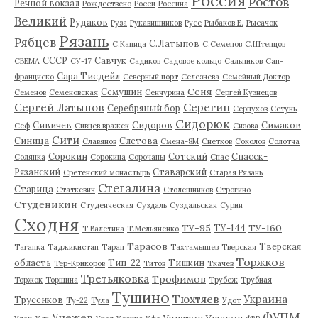
Россия
Ростов
Речной вокзал
Рождествено
Росси
Россина
Великий
Рудаков
Руза
Рукавишников
Русе
Рыбаков Е.
Рысачок
Рязань
Рябцев
С.Латыпов
С.Капица
С.Семенов
С.Штенцов
СССР
Савчук
СВЕМА
СУ-17
Садиков
Садовое кольцо
Сальников
Сан-
Сара Тисдейл
Франциско
Северный порт
Селезнева
Семейный Доктор
Сеня
Семушин
Семенов
Семеновская
Сенчурина
Сергей Кузнецов
Серегин
Сергей Латыпов
Серебряный бор
Серпухов
Сетунь
Сидорюк
Сивичев
Сидоров
Симаков
Сеф
Сивцев вражек
Сизова
Сити
Синица
Слетова
Славянов
Смена-8М
Снетков
Соколов
Солотча
Сорокин
Сотский
Спасск-
Солянка
Сорокина
Сорочаны
Спас
Рязанский
Ставарский
Сретенский монастырь
Старая Рязань
Стегалина
Старица
Статкевич
Столешников
Строгино
Студеникин
Студенческая
Суздаль
Суздальская
Сурин
Сходня
ТУ-95
ТУ-160
ТУ-144
Т.Валетина
Т.Мельяненко
Тарасов
Тверская
Таганка
Таджикистан
Таран
Тахтамышев
Тверская
Торжков
область
Тип-22
Тишкин
Тер-Крикоров
Титов
Ткачев
Третьяковка
Трофимов
Торжок
Торшина
Трубеж
Трубная
Тушино
Тюхтяев
Украина
Трусенков
Ту-22
Тула
Удот
ФУПМ
Унежев