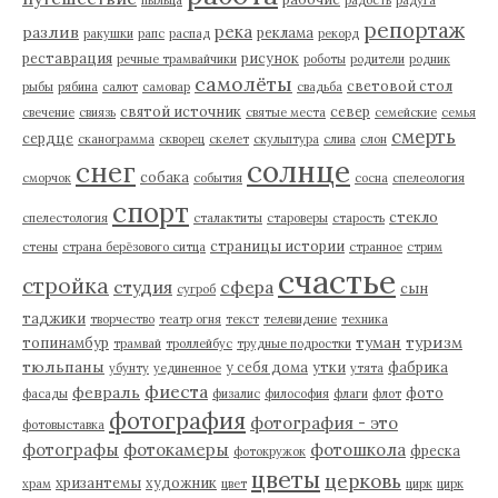
пыльца
радость
радуга
репортаж
река
разлив
реклама
ракушки
рапс
распад
рекорд
реставрация
рисунок
речные трамвайчики
роботы
родители
родник
самолёты
световой стол
рыбы
рябина
салют
самовар
свадьба
святой источник
север
свечение
свиязь
святые места
семейские
семья
смерть
сердце
сканограмма
скворец
скелет
скульптура
слива
слон
солнце
снег
собака
сморчок
события
сосна
спелеология
спорт
стекло
спелестология
сталактиты
староверы
старость
страницы истории
стены
страна берёзового ситца
странное
стрим
счастье
стройка
студия
сфера
сын
сугроб
таджики
творчество
театр огня
текст
телевидение
техника
туман
туризм
топинамбур
трамвай
троллейбус
трудные подростки
тюльпаны
у себя дома
утки
фабрика
убунту
уединенное
утята
фиеста
февраль
фото
фасады
физалис
философия
флаги
флот
фотография
фотография - это
фотовыставка
фотографы
фотокамеры
фотошкола
фреска
фотокружок
цветы
церковь
хризантемы
художник
храм
цвет
цирк
цирк