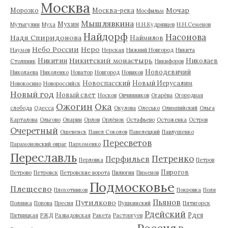
Москва
Мочар
Морозко
Москва-река
Мосфильм
Мышлявкина
Мухин
Мутыгулин
Муха
Н.Н.Кудрявцев
Н.Н.Семенов
Найдорф
Насонова
Надя Спиридонова
Наймилов
Небо России
Неро
Наумов
Нерская
Нижний Новгород
Никита
Никитский монастырь
Никитин
Николаев
Столпник
Никифоров
Новодевичий
Николаева
Николенко
Новатор
Новгород
Новиков
Новоспасский
Новый Иерусалим
Новокосино
Новороссийск
Новый год
Новый свет
Носков
Овчинников
Огарёва
Огородная
Ожогин
Ока
слобода
Одесса
Окулова
Олесько
Олимпийский
Ольга
Карталова
Ольгово
Опарин
Орлов
Орлёнок
Остафьево
Остоженка
Остров
Очеретный
Ошевенск
Павел Соколов
Павелецкий
Павлушенко
Пересветов
Парамоновский овраг
Пархоменко
Переславль
Петренко
Перфильев
Перловка
Петров
Пирогов
Петрово
Петровск
Петровские ворота
Пилюгин
Пименов
Подмосковье
Плещеево
Плохотников
Покровка
Поля
Пьянов
Путилково
Полянка
Попова
Пресня
Пушкинский
Пятигорск
Рдейский
Рдея
Пятницкая
РЖД
Развадовская
Ракета
Расторгуев