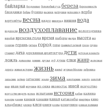
береза
байдарка
бездомные
белолобый гусь
беременность
верба
бузина
блондинки
бобры
василек
ватрушки
велосипед
весна
вода
вишня
вертолёты
видео
виноград
воздухоплавание
вологодчина
водоросли
время
высота
времена года
выборы
воробей
выдра
вяз
город
герань
горы
георгин
гитара
гравилат речной
гроза
груша
дети
дача
деревянная архитектура
гтацинт
детская комната
жанр
дождь
елки
думы
дольмены
донник
друзья
дуб
железная
жизнь
дорога
живая история
жильё
журнал Москва
заброшка
зима
затмение
запасник
затвор
земля
золотарник
золото
золотой
иней
из окна
искусство
иван-чай
иконостас
шар
игрушки
история
калина
испытания
искусство видеть
ислам
кабан
канал
камыш
камыши
катакомбы
кино
камеры
камни
квартира
клен
кладбище
книги
коммунизм
клевер
козлы
конная полиция