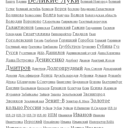
Ващук
Вдовин
Великий Новгород
Великий
Верея
Устюг
Великий октябрь
Велихов
Веслево
Владимир Галактионов
Волга
Водянова
Волков
Вознесение
Волгуша
Вологодская область
Володин
Вороново
Г.Короткова
Гаврилково
Газетный переулок
Галактионов
Галинский
Галкин
Галинская
Гардашник
Гасилов
Гизатуллина
Гладков
Геленджик
Гиппенрейтер
Гнап
Гоголевский
Горицкий
Горобец
Гоголь
Горбачев
Горький
Горяинов
Губина
Груббстрем
Гуз
Гостиный двор
Грачевка
Грибанова
Грушевич
Гусев
Данилов
Гусятников
ДКБА
Дарвиновский музей
Даша Корягина
Денисенко
Даша Петренко
Дербент
Дианов
Дмитрий Жохов
Дмитров
Долгопрудный
Доветров
Дом Союзов
Домарацкий
Донец
Домени
Дом офицеров
Дружба народов
Дубровки
Дульцев
Душанбе
Дёржа
Е.Коршунова
Е.Сенчурина
Евангелие
Евдокимов
Егорова
Екатеринбург
Есина
Емелин
Ермаков
Емельянов
Еремеев
Есентуки
Есин
Жариков
Звенигород
Журавлев
Забайкалье
Зайцев
Зацепа
Зачатьевский
Зенит-В
Золотое
Звонков
Земляной вал
Зенитар-К 16мм
кольцо России
Зубков
Зубов
Зуйков
И.Пилюгин
И.Сидоров
ИЛ-14
Иванов
ИПМ
ИЛ-28
ИЛ-76
ИЛ-78
ИЛ-80
Иванилов
Иванова
Иероглиф
Ивантеевка
Измайлово
Ильина
Ильинский
Император ВАВА
Истра
Интеко
Ичалова