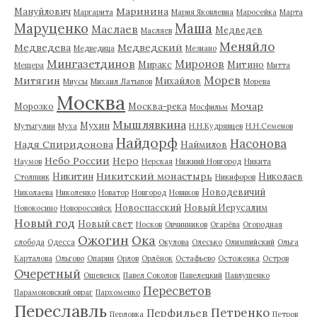
Маринина
Мануйлович
Маргарита
Мария Яковлевна
Маросейка
Марта
Маруценко
Маша
Маслаев
Медведев
Масляев
Меняйло
Медведева
Медведский
Медведица
Мезиано
Мингазетдинов
Миронов
Миракс
Митино
Мещера
Митта
Морев
Митягин
Михайлов
Миусы
Михаил Латыпов
Морева
Москва
Мочар
Морозко
Москва-река
Мосфильм
Мышлявкина
Мухин
Мутыгулин
Муха
Н.Н.Кудрявцев
Н.Н.Семенов
Найдорф
Насонова
Надя Спиридонова
Наймилов
Небо России
Неро
Наумов
Нерская
Нижний Новгород
Никита
Никитский монастырь
Никитин
Николаев
Столпник
Никифоров
Новодевичий
Николаева
Николенко
Новатор
Новгород
Новиков
Новоспасский
Новый Иерусалим
Новокосино
Новороссийск
Новый год
Новый свет
Носков
Овчинников
Огарёва
Огородная
Ожогин
Ока
слобода
Одесса
Окулова
Олесько
Олимпийский
Ольга
Карталова
Ольгово
Опарин
Орлов
Орлёнок
Остафьево
Остоженка
Остров
Очеретный
Ошевенск
Павел Соколов
Павелецкий
Павлушенко
Пересветов
Парамоновский овраг
Пархоменко
Переславль
Петренко
Перфильев
Перловка
Петров