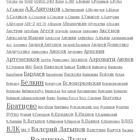
Volvo 340
void
Verona
via
Zeiss
А-380
А.Белкин
А.Буранцев
А.Бутко
А.К.Антонов
А.Галкин
А.Литинецкий
А.Медведев
А.Морев
А.Садиков
А.Ушаков
А.Семенов
А.Соколов
А.Спирин
А.Халтурин
АН-2
Абрамочкин
А.Щугорев
АН-70
Абрамов
Абулхатин
Абхазия
Аксенов
Агеев
Австрия
Автобанк
Агидель
Акимов
Акимович
Альпы
Александр Маврин
Алешин
Алексеев
Алфреймс
Алёшкинский
Андрей Антонов
Андрей Денисенко
лес
Америка
Андрей Васильев
Аносов
Армения
Андрусенко
Аникеевка
Апуневич
Артеменков
Аэронатц
Аюпов
Архипов
Артём Денисенко
Баженов
Баев
Байков
Б.Степанов
БМО
Байкал
Байконур
Бакирова
Бардаев
Баскова
Бейдик
Барабанов
Бармичева
Башкирия
Белая
Белкин
Белоцерковская
Белкард
Белорусов
Белоцерковский
Белякова
Библиоглобус
Блынская
Богданов
Богоявление
Болгария
Болшево
Братовка
Большой Афанасьевский
Борис
Боряна Росса
Босс Сорокин
Братцево
Бредбери
Бритвина
Булгаковский дом
Буранцев
Бурятия
Бутко
В.Ермаков
В.Иванов
Буцкий
В.Гончаров
В.Карпинский
В.Латыпов
В.Пьянов
ВДНХ
В.Лапшин
В.Миронов
В.Пирогов
В.Шевченко
ВЛК
Валерий Латыпов
Валетина
Валуев
ВМ-Т
Васина
Великие Луки