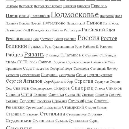
Пирогов
Петрово
Петровск
Петровские ворота
Пилюгин
Пименов
Подмосковье
Плещеево
Плохотников
Покровка
Поля
Пьянов
Путилково
Полянка
Попова
Пресня
Пушкинский
Пятигорск
Рдейский
Рдея
Пятницкая
РЖД
Развадовская
Ракета
Расторгуев
Россия
Ростов
Речной вокзал
Рождествено
Росси
Россина
Великий
Рудаков
Руза
Рукавишников
Русе
Рыбаков Е.
Рысачок
Рязань
Рябцев
С.Латыпов
С.Капица
С.Семенов
С.Штенцов
СССР
Савчук
СВЕМА
СУ-17
Садиков
Садовое кольцо
Сальников
Сан-
Сара Тисдейл
Франциско
Северный порт
Селезнева
Семейный Доктор
Сеня
Семушин
Семенов
Семеновская
Сенчурина
Сергей Кузнецов
Серегин
Сергей Латыпов
Серебряный бор
Серпухов
Сетунь
Сидорюк
Сивичев
Сидоров
Симаков
Сеф
Сивцев вражек
Сизова
Сити
Синица
Слетова
Славянов
Смена-8М
Снетков
Соколов
Солотча
Сорокин
Сотский
Спасск-
Солянка
Сорокина
Сорочаны
Спас
Рязанский
Ставарский
Сретенский монастырь
Старая Рязань
Стегалина
Старица
Статкевич
Столешников
Строгино
Студеникин
Студенческая
Суздаль
Суздальская
Сурин
Сходня