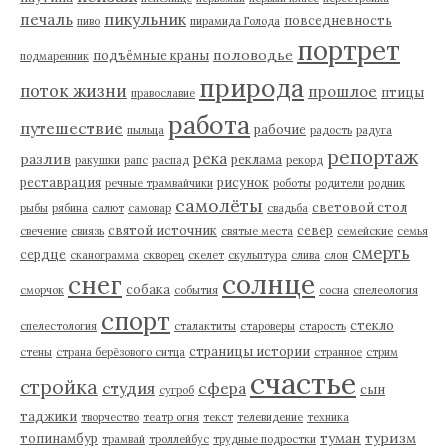
пикульник
печаль
повседневность
пиво
пирамида Голода
портрет
половодье
подъёмные краны
подмаренник
природа
поток жизни
прошлое
птицы
православие
работа
путешествие
рабочие
пыльца
радость
радуга
репортаж
река
разлив
реклама
ракушки
рапс
распад
рекорд
реставрация
рисунок
речные трамвайчики
роботы
родители
родник
самолёты
световой стол
рыбы
рябина
салют
самовар
свадьба
святой источник
север
свечение
свиязь
святые места
семейские
семья
смерть
сердце
сканограмма
скворец
скелет
скульптура
слива
слон
солнце
снег
собака
сморчок
события
сосна
спелеология
спорт
стекло
спелестология
сталактиты
староверы
старость
страницы истории
стены
страна берёзового ситца
странное
стрим
счастье
стройка
студия
сфера
сын
сугроб
таджики
творчество
театр огня
текст
телевидение
техника
туман
туризм
топинамбур
трамвай
троллейбус
трудные подростки