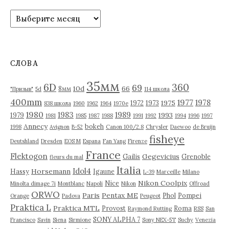
и
А
с
р
я
х
и
м
в
СЛОВА
ы
35мм
6D
360
69
10d
66
8мм
"Призыв"
5d
114 школа
400mm
1977
1978
1975
1972
1973
838 школа
1960
1962
1964
1970е
1980
1983
1989
1993
1979
1981
1985
1987
1988
1991
1992
1994
1996
1997
Annecy
bokeh
1998
Avignon
B-52
Canon 100/2.8
Chrysler
Daewoo
de Bruijn
fisheye
Deutshland
Dresden
EOS M
Espana
Fan Yang
Firenze
France
Flektogon
Gegevicius
Gailis
Grenoble
fleurs du mal
Italia
Idol4
Horsemann
Hassy
Igaune
L-39
Marceille
Milano
Nikon Coolpix
Nice
Minolta dimage 7i
Montblanc
Napoli
Nikon
Offroad
ORWO
Paris
Pentax ME
Phol
Pompei
Orange
Padova
Peugeot
Praktica L
Praktica MTL
Provost
Roma
Raymond Rutting
RSS
San
SONY ALPHA 7
Francisco
Savin
Siena
Sirmione
Sony NEX-5T
Suchy
Venezia