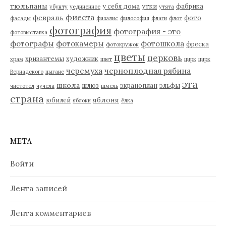
тюльпаны
у себя дома
утки
фабрика
убунту
уединенное
утята
фиеста
февраль
фото
фасады
физалис
философия
флаги
флот
фотография
фотография - это
фотовыставка
фотографы
фотокамеры
фотошкола
фреска
фотокружок
цветы
церковь
хризантемы
художник
храм
цвет
цирк
цирк
черемуха
черноплодная рябина
Вернадского
цыгане
эта
школа
шлюз
экраноплан
эльфы
чистотел
чучела
шмель
страна
яблоня
юбилей
яблоки
ёлка
МЕТА
Войти
Лента записей
Лента комментариев