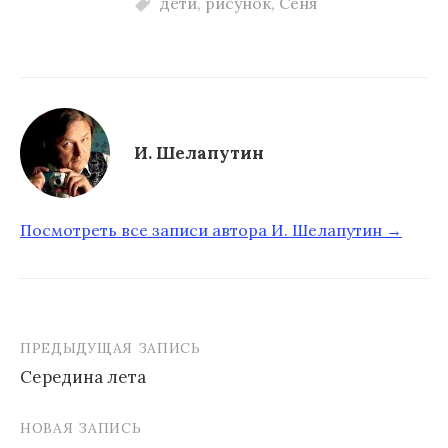
дети
,
рисунок
,
Сеня
И. Шелапутин
Посмотреть все записи автора И. Шелапутин →
ПРЕДЫДУЩАЯ ЗАПИСЬ
Середина лета
Н
НОВАЯ ЗАПИСЬ
а