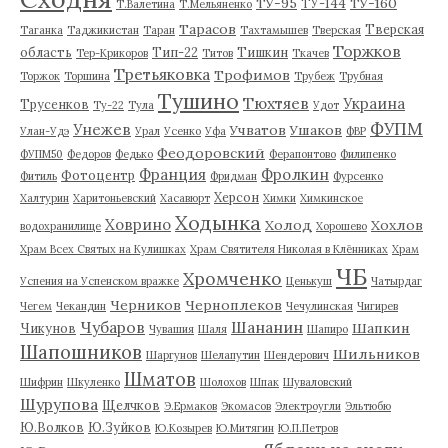
ТУ-95
ТУ-160
ТУ-144
Т.Валетина
Т.Мельяненко
Тарасов
Тверская
Таганка
Таджикистан
Таран
Тахтамышев
Тверская
Торжков
область
Тип-22
Тишкин
Тер-Крикоров
Титов
Ткачев
Третьяковка
Трофимов
Торжок
Торшина
Трубеж
Трубная
Тушино
Тюхтяев
Украина
Трусенков
Ту-22
Тула
Удот
ФУПМ
Унежев
Учватов
Ушаков
Улан-Удэ
Урал
Усенко
Уфа
ФВР
Феодоровский
ФУПМ50
Федоров
Федько
Ферапонтово
Филипенко
Франция
Фролкин
Фотоцентр
Фитиль
Фридман
Фурсенко
Херсон
Халтурин
Харитоньевский
Хасавюрт
Химки
Химкинское
Ходынка
Ховрино
Холод
Хохлов
водохранилище
Хорошево
Храм Всех Святых на Кулишках
Храм Святителя Николая в Клённиках
Храм
ЧБ
Хромченко
Успения на Успенском вражке
Ценькуш
Чатырдаг
Черников
Черноплеков
Чегем
Чекандин
Чечулинская
Чигирев
Чубаров
Шананин
Шапкин
Чикунов
Чувашия
Шаля
Шапиро
Шапошников
Шильников
Шаргунов
Шелапутин
Шендерович
Шматов
Шифрин
Шкуленко
Шолохов
Шпак
Шуваловский
Шурупова
Щелчков
Э.Ермаков
Экомасов
Электроугли
Эльтюбю
Ю.Волков
Ю.Зуйков
Ю.Козырев
Ю.Митягин
Ю.П.Петров