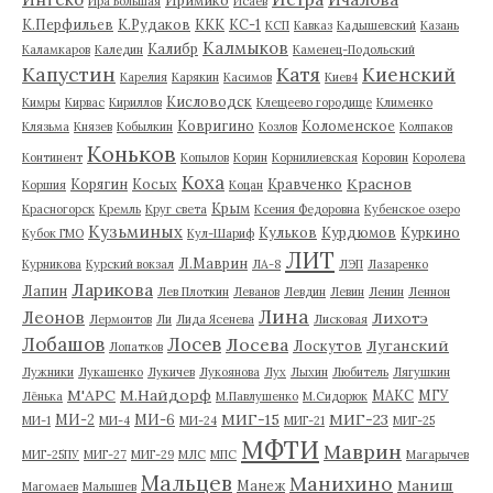
Иримико
Ира Большая
Исаев
К.Перфильев
К.Рудаков
ККК
КС-1
КСП
Кавказ
Кадышевский
Казань
Калмыков
Калибр
Каламкаров
Каледин
Каменец-Подольский
Капустин
Катя
Киенский
Карелия
Карякин
Касимов
Киев4
Кисловодск
Кимры
Кирвас
Кириллов
Клещеево городище
Клименко
Ковригино
Коломенское
Клязьма
Князев
Кобылкин
Козлов
Колпаков
Коньков
Континент
Копылов
Корин
Корнилиевская
Коровин
Королева
Коха
Краснов
Корягин
Косых
Кравченко
Коршия
Коцан
Крым
Красногорск
Кремль
Круг света
Ксения Федоровна
Кубенское озеро
Кузьминых
Кульков
Курдюмов
Куркино
Кубок ГМО
Кул-Шариф
ЛИТ
Л.Маврин
Курникова
Курский вокзал
ЛА-8
ЛЭП
Лазаренко
Ларикова
Лапин
Лев Плоткин
Леванов
Левдин
Левин
Ленин
Леннон
Лина
Леонов
Лихотэ
Лермонтов
Ли
Лида Ясенева
Лисковая
Лобашов
Лосев
Лосева
Луганский
Лоскутов
Лопатков
Лужники
Лукашенко
Лукичев
Лукоянова
Лух
Лыхин
Любитель
Лягушкин
М'АРС
М.Найдорф
МАКС
МГУ
Лёнька
М.Павлушенко
М.Сидорюк
МИГ-15
МИГ-23
МИ-2
МИ-6
МИ-1
МИ-4
МИ-24
МИГ-21
МИГ-25
МФТИ
Маврин
МИГ-25ПУ
МИГ-27
МИГ-29
МЛС
МПС
Магарычев
Мальцев
Манихино
Маниш
Манеж
Магомаев
Малышев