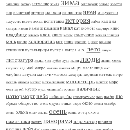
зима
затмение
запасник
затвор
земля
золотарник
золото
золотой
иней
из окна
искусство
иван-чай
иконостас
шар
игрушки
история
калина
испытания
искусство видеть
ислам
кабан
канал
камыш
камыши
катакомбы
кино
камеры
камни
квартира
клен
кладбище
книги
коммунизм
клевер
козлы
конная полиция
корпоратив
конь
кот
крест
крыша
корова
кошки
крапива
лето
лес
кувшинки
купальщицы
купырь
лагеря
линукс
люди
литература
лодки
лось
лубок
луна
лыжи
люпин
лютик
март
май
макро
масленица
лягушки
лёд
малина
мантия
мат
мать-и-мачеха
метель
матрёшка
матушка
мемуары
мертвяки
метро
монастырь
море
мечеть
мимоза
митинг
можжевельник
монтаж
наличник
мусор
мост
музей
мухи
мышиный горошек
натюрморт
небо
ню
небоскребы
невозвратимое
ночь
ноябрь
окно
общество
одуванчики
обряды
огонь
озеро
окопы
октябрь
осень
ольха
отец
охота
олень
опыт
опыты
осина
панорама
памятники
парамотор
память
параплан
пейзаж
паутина
пепелище
первомай
первый класс
перестройка