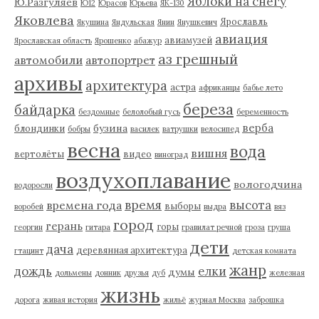
Яблоки на снегу
Ю.Разгуляев
Ю12
Юрасов
Юрьева
ЯК-130
Яковлева
Ярославль
Якушина
Яндульская
Янин
Янушкевич
авиация
авиамузей
Ярославская область
Ярошенко
абажур
аз грешный
автомобили
автопортрет
архивы
архитектура
астра
африканцы
бабье лето
береза
байдарка
бездомные
белолобый гусь
беременность
верба
бузина
блондинки
бобры
василек
ватрушки
велосипед
весна
вода
вишня
вертолёты
видео
виноград
воздухоплавание
вологодчина
водоросли
время
высота
времена года
выборы
воробей
выдра
вяз
город
герань
горы
георгин
гитара
гравилат речной
гроза
груша
дети
дача
деревянная архитектура
гтацинт
детская комната
жанр
дождь
елки
думы
дольмены
донник
друзья
дуб
железная
жизнь
дорога
живая история
жильё
журнал Москва
заброшка