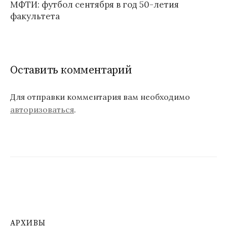
МФТИ: футбол сентября в год 50-летия
в
факультета
и
г
а
Оставить комментарий
ц
Для отправки комментария вам необходимо
и
авторизоваться
.
я
п
о
з
а
п
АРХИВЫ