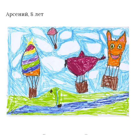
м
Арсений, 8 лет
у