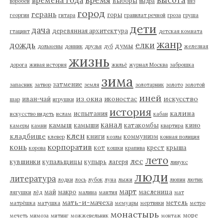
высота
времена года
выборы
воробей
выдра
вяз
город
герань
горы
георгин
гитара
гравилат речной
гроза
груша
дети
дача
деревянная архитектура
гтацинт
детская комната
жанр
дождь
елки
думы
дольмены
донник
друзья
дуб
железная
жизнь
дорога
живая история
жильё
журнал Москва
заброшка
зима
затмение
запасник
затвор
земля
золотарник
золото
золотой
иней
из окна
искусство
иван-чай
иконостас
шар
игрушки
история
калина
испытания
искусство видеть
ислам
кабан
канал
камыш
камыши
катакомбы
кино
камеры
камни
квартира
клен
кладбище
книги
коммунизм
клевер
козлы
конная полиция
корпоратив
конь
кот
крест
крыша
корова
кошки
крапива
лето
лес
кувшинки
купальщицы
купырь
лагеря
линукс
люди
литература
лодки
лось
лубок
луна
лыжи
люпин
лютик
март
май
макро
масленица
лягушки
лёд
малина
мантия
мат
мать-и-мачеха
метель
матрёшка
матушка
мемуары
мертвяки
метро
монастырь
море
мечеть
мимоза
митинг
можжевельник
монтаж