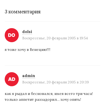
г
3 комментария
а
ц
и
dolsi
Воскресенье, 20 февраля 2005 в 19:54
я
п
я тоже хочу в Венецию!!!!
о
з
а
admin
п
Воскресенье, 20 февраля 2005 в 20:39
и
как я рыдал и бесновался, имея всего три часа!
с
только аппетит раззадорил… хочу опять!