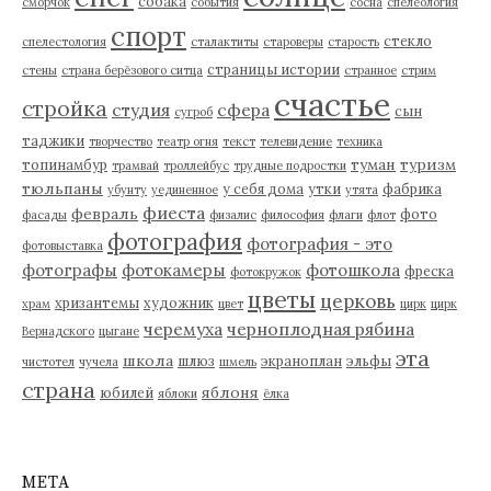
собака
сморчок
события
сосна
спелеология
спорт
стекло
спелестология
сталактиты
староверы
старость
страницы истории
стены
страна берёзового ситца
странное
стрим
счастье
стройка
студия
сфера
сын
сугроб
таджики
творчество
театр огня
текст
телевидение
техника
туман
туризм
топинамбур
трамвай
троллейбус
трудные подростки
тюльпаны
у себя дома
утки
фабрика
убунту
уединенное
утята
фиеста
февраль
фото
фасады
физалис
философия
флаги
флот
фотография
фотография - это
фотовыставка
фотографы
фотокамеры
фотошкола
фреска
фотокружок
цветы
церковь
хризантемы
художник
храм
цвет
цирк
цирк
черемуха
черноплодная рябина
Вернадского
цыгане
эта
школа
шлюз
экраноплан
эльфы
чистотел
чучела
шмель
страна
яблоня
юбилей
яблоки
ёлка
МЕТА