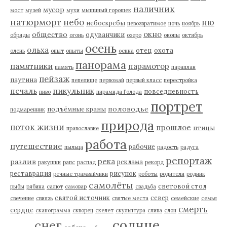
наличник
мусор
мост
музей
мухи
мышиный горошек
натюрморт
небо
ню
небоскребы
невозвратимое
ночь
ноябрь
окно
общество
одуванчики
обряды
огонь
озеро
окопы
октябрь
осень
ольха
отец
охота
олень
опыт
опыты
осина
панорама
памятники
парамотор
память
параплан
пейзаж
паутина
пепелище
первомай
первый класс
перестройка
пикульник
печаль
повседневность
пиво
пирамида Голода
портрет
половодье
подъёмные краны
подмаренник
природа
поток жизни
прошлое
птицы
православие
работа
путешествие
рабочие
пыльца
радость
радуга
репортаж
река
разлив
реклама
ракушки
рапс
распад
рекорд
реставрация
рисунок
речные трамвайчики
роботы
родители
родник
самолёты
световой стол
рыбы
рябина
салют
самовар
свадьба
святой источник
север
свечение
свиязь
святые места
семейские
семья
смерть
сердце
сканограмма
скворец
скелет
скульптура
слива
слон
солнце
снег