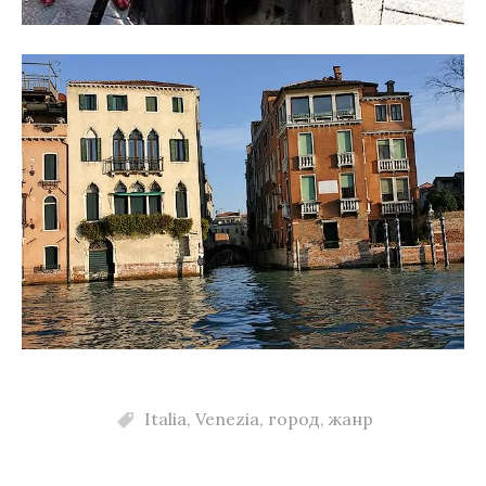
Italia
,
Venezia
,
город
,
жанр