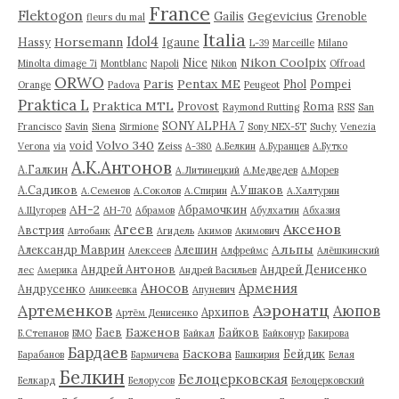
France
Flektogon
Gegevicius
Gailis
Grenoble
fleurs du mal
Italia
Idol4
Horsemann
Hassy
Igaune
L-39
Marceille
Milano
Nikon Coolpix
Nice
Minolta dimage 7i
Montblanc
Napoli
Nikon
Offroad
ORWO
Paris
Pentax ME
Phol
Pompei
Orange
Padova
Peugeot
Praktica L
Praktica MTL
Provost
Roma
Raymond Rutting
RSS
San
SONY ALPHA 7
Francisco
Savin
Siena
Sirmione
Sony NEX-5T
Suchy
Venezia
Volvo 340
void
Verona
via
Zeiss
А-380
А.Белкин
А.Буранцев
А.Бутко
А.К.Антонов
А.Галкин
А.Литинецкий
А.Медведев
А.Морев
А.Садиков
А.Ушаков
А.Семенов
А.Соколов
А.Спирин
А.Халтурин
АН-2
Абрамочкин
А.Щугорев
АН-70
Абрамов
Абулхатин
Абхазия
Аксенов
Агеев
Австрия
Автобанк
Агидель
Акимов
Акимович
Альпы
Александр Маврин
Алешин
Алексеев
Алфреймс
Алёшкинский
Андрей Антонов
Андрей Денисенко
лес
Америка
Андрей Васильев
Аносов
Армения
Андрусенко
Аникеевка
Апуневич
Артеменков
Аэронатц
Аюпов
Архипов
Артём Денисенко
Баженов
Баев
Байков
Б.Степанов
БМО
Байкал
Байконур
Бакирова
Бардаев
Баскова
Бейдик
Барабанов
Бармичева
Башкирия
Белая
Белкин
Белоцерковская
Белкард
Белорусов
Белоцерковский