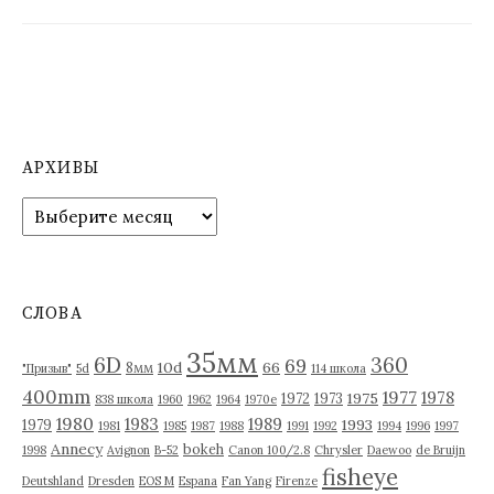
АРХИВЫ
А
р
х
и
в
СЛОВА
ы
35мм
6D
360
69
10d
66
8мм
"Призыв"
5d
114 школа
400mm
1977
1978
1975
1972
1973
838 школа
1960
1962
1964
1970е
1980
1983
1989
1993
1979
1981
1985
1987
1988
1991
1992
1994
1996
1997
Annecy
bokeh
1998
Avignon
B-52
Canon 100/2.8
Chrysler
Daewoo
de Bruijn
fisheye
Deutshland
Dresden
EOS M
Espana
Fan Yang
Firenze