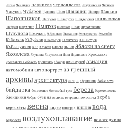
Черников
Черноплеков
Чегем
Чекандин
Чечулинская
Чигирев
Чубаров
Шананин
Шапкин
Чикунов
Чувашия
Шаля
Шапиро
Шапошников
Шильников
Шаргунов
Шелапутин
Шендерович
Шматов
Шифрин
Шкуленко
Шолохов
Шпак
Шуваловский
Шурупова
Щелчков
Э.Ермаков
Экомасов
Электроугли
Эльтюбю
Ю.Волков
Ю.Зуйков
Ю.Козырев
Ю.Митягин
Ю.П.Петров
Яблоки на снегу
Ю.Разгуляев
Ю12
Юрасов
Юрьева
ЯК-130
Яковлева
Ярославль
Якушина
Яндульская
Янин
Янушкевич
авиация
авиамузей
Ярославская область
Ярошенко
абажур
аз грешный
автомобили
автопортрет
архивы
архитектура
астра
африканцы
бабье лето
береза
байдарка
бездомные
белолобый гусь
беременность
верба
бузина
блондинки
бобры
василек
ватрушки
велосипед
весна
вода
вишня
вертолёты
видео
виноград
воздухоплавание
вологодчина
водоросли
время