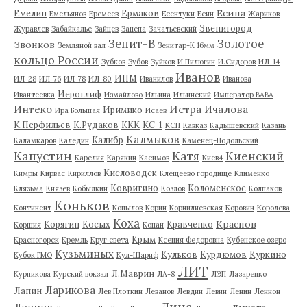
Есина
Емелин
Ермаков
Емельянов
Еремеев
Есентуки
Есин
Жариков
Звенигород
Журавлев
Забайкалье
Зайцев
Зацепа
Зачатьевский
Зенит-В
Золотое
Звонков
Земляной вал
Зенитар-К 16мм
кольцо России
Зубков
Зубов
Зуйков
И.Пилюгин
И.Сидоров
ИЛ-14
Иванов
ИПМ
ИЛ-28
ИЛ-76
ИЛ-78
ИЛ-80
Иванилов
Иванова
Иероглиф
Ивантеевка
Измайлово
Ильина
Ильинский
Император ВАВА
Истра
Интеко
Ичалова
Иримико
Ира Большая
Исаев
К.Перфильев
К.Рудаков
ККК
КС-1
КСП
Кавказ
Кадышевский
Казань
Калмыков
Калибр
Каламкаров
Каледин
Каменец-Подольский
Капустин
Катя
Киенский
Карелия
Карякин
Касимов
Киев4
Кисловодск
Кимры
Кирвас
Кириллов
Клещеево городище
Клименко
Ковригино
Коломенское
Клязьма
Князев
Кобылкин
Козлов
Колпаков
Коньков
Континент
Копылов
Корин
Корнилиевская
Коровин
Королева
Коха
Краснов
Корягин
Косых
Кравченко
Коршия
Коцан
Крым
Красногорск
Кремль
Круг света
Ксения Федоровна
Кубенское озеро
Кузьминых
Кульков
Курдюмов
Куркино
Кубок ГМО
Кул-Шариф
ЛИТ
Л.Маврин
Курникова
Курский вокзал
ЛА-8
ЛЭП
Лазаренко
Ларикова
Лапин
Лев Плоткин
Леванов
Левдин
Левин
Ленин
Леннон
Лина