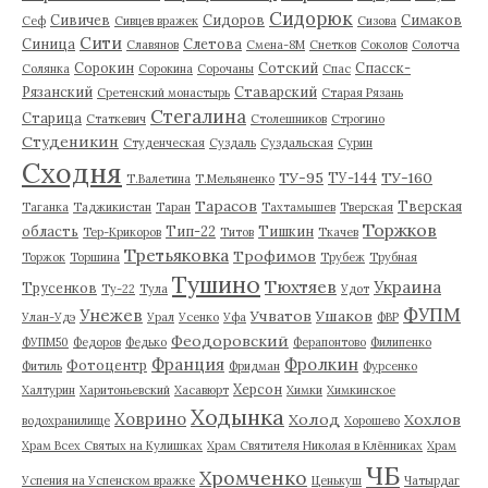
Сидорюк
Сивичев
Сидоров
Симаков
Сеф
Сивцев вражек
Сизова
Сити
Синица
Слетова
Славянов
Смена-8М
Снетков
Соколов
Солотча
Сорокин
Сотский
Спасск-
Солянка
Сорокина
Сорочаны
Спас
Рязанский
Ставарский
Сретенский монастырь
Старая Рязань
Стегалина
Старица
Статкевич
Столешников
Строгино
Студеникин
Студенческая
Суздаль
Суздальская
Сурин
Сходня
ТУ-95
ТУ-160
ТУ-144
Т.Валетина
Т.Мельяненко
Тарасов
Тверская
Таганка
Таджикистан
Таран
Тахтамышев
Тверская
Торжков
область
Тип-22
Тишкин
Тер-Крикоров
Титов
Ткачев
Третьяковка
Трофимов
Торжок
Торшина
Трубеж
Трубная
Тушино
Тюхтяев
Украина
Трусенков
Ту-22
Тула
Удот
ФУПМ
Унежев
Учватов
Ушаков
Улан-Удэ
Урал
Усенко
Уфа
ФВР
Феодоровский
ФУПМ50
Федоров
Федько
Ферапонтово
Филипенко
Франция
Фролкин
Фотоцентр
Фитиль
Фридман
Фурсенко
Херсон
Халтурин
Харитоньевский
Хасавюрт
Химки
Химкинское
Ходынка
Ховрино
Холод
Хохлов
водохранилище
Хорошево
Храм Всех Святых на Кулишках
Храм Святителя Николая в Клённиках
Храм
ЧБ
Хромченко
Успения на Успенском вражке
Ценькуш
Чатырдаг