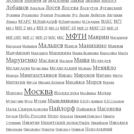
Леонов
Лихотэ
Лермонтов
Ли
Лида Ясенева
Лисковая
Лобашов
Лосев
Лосева
Луганский
Лоскутов
Лопатков
Лужники
Лукашенко
Лукичев
Лукоянова
Лух
Лыхин
Любитель
Лягушкин
М'АРС
М.Найдорф
МАКС
МГУ
Лёнька
М.Павлушенко
М.Сидорюк
МИГ-15
МИГ-23
МИ-2
МИ-6
МИ-1
МИ-4
МИ-24
МИГ-21
МИГ-25
МФТИ
Маврин
МИГ-25ПУ
МИГ-27
МИГ-29
МЛС
МПС
Магарычев
Мальцев
Манихино
Маниш
Манеж
Магомаев
Малышев
Маринина
Мануйлович
Маргарита
Мария Яковлевна
Маросейка
Марта
Маруценко
Маша
Маслаев
Медведев
Масляев
Меняйло
Медведева
Медведский
Медведица
Мезиано
Мингазетдинов
Миронов
Миракс
Митино
Мещера
Митта
Морев
Митягин
Михайлов
Миусы
Михаил Латыпов
Морева
Москва
Мочар
Морозко
Москва-река
Мосфильм
Мышлявкина
Мухин
Мутыгулин
Муха
Н.Н.Кудрявцев
Н.Н.Семенов
Найдорф
Насонова
Надя Спиридонова
Наймилов
Небо России
Неро
Наумов
Нерская
Нижний Новгород
Никита
Никитский монастырь
Никитин
Николаев
Столпник
Никифоров
Новодевичий
Николаева
Николенко
Новатор
Новгород
Новиков