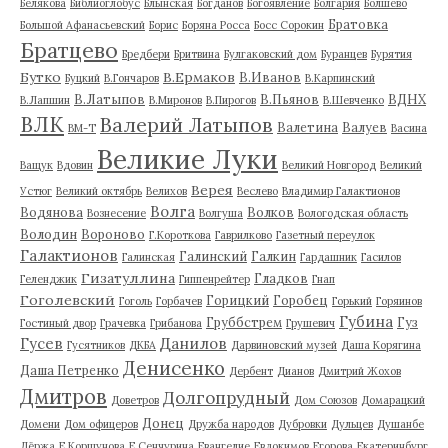
Белякова
Библиоглобус
Блынская
Богданов
Богоявление
Болгария
Болшево
Братовка
Большой Афанасьевский
Борис
Боряна Росса
Босс Сорокин
Братцево
Бредбери
Бритвина
Булгаковский дом
Буранцев
Бурятия
Бутко
В.Ермаков
В.Иванов
Буцкий
В.Гончаров
В.Карпинский
В.Латыпов
В.Пьянов
ВДНХ
В.Лапшин
В.Миронов
В.Пирогов
В.Шевченко
ВЛК
Валерий Латыпов
Валетина
Валуев
ВМ-Т
Васина
Великие Луки
Ващук
Вдовин
Великий Новгород
Великий
Верея
Устюг
Великий октябрь
Велихов
Веслево
Владимир Галактионов
Волга
Водянова
Волков
Вознесение
Волгуша
Вологодская область
Володин
Вороново
Г.Короткова
Гаврилково
Газетный переулок
Галактионов
Галинский
Галкин
Галинская
Гардашник
Гасилов
Гизатуллина
Гладков
Геленджик
Гиппенрейтер
Гнап
Гоголевский
Горицкий
Горобец
Гоголь
Горбачев
Горький
Горяинов
Губина
Груббстрем
Гуз
Гостиный двор
Грачевка
Грибанова
Грушевич
Гусев
Данилов
Гусятников
ДКБА
Дарвиновский музей
Даша Корягина
Денисенко
Даша Петренко
Дербент
Дианов
Дмитрий Жохов
Дмитров
Долгопрудный
Доветров
Дом Союзов
Домарацкий
Донец
Домени
Дом офицеров
Дружба народов
Дубровки
Дульцев
Душанбе
Дёржа
Е.Коршунова
Е.Сенчурина
Евангелие
Евдокимов
Егорова
Екатеринбург