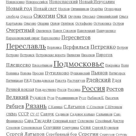
Новоспасский
Новый Иерусалим
Новокосино
Новороссийск
Новый год
Новый свет
Носков
Овчинников
Огарёва
Огородная
Ожогин
Ока
слобода
Одесса
Окулова
Олесько
Олимпийский
Ольга
Карталова
Ольгово
Опарин
Орлов
Орлёнок
Остафьево
Остоженка
Остров
Очеретный
Ошевенск
Павел Соколов
Павелецкий
Павлушенко
Пересветов
Парамоновский овраг
Пархоменко
Переславль
Петренко
Перфильев
Перловка
Петров
Пирогов
Петрово
Петровск
Петровские ворота
Пилюгин
Пименов
Подмосковье
Плещеево
Плохотников
Покровка
Поля
Пьянов
Путилково
Полянка
Попова
Пресня
Пушкинский
Пятигорск
Рдейский
Рдея
Пятницкая
РЖД
Развадовская
Ракета
Расторгуев
Россия
Ростов
Речной вокзал
Рождествено
Росси
Россина
Великий
Рудаков
Руза
Рукавишников
Русе
Рыбаков Е.
Рысачок
Рязань
Рябцев
С.Латыпов
С.Капица
С.Семенов
С.Штенцов
СССР
Савчук
СВЕМА
СУ-17
Садиков
Садовое кольцо
Сальников
Сан-
Сара Тисдейл
Франциско
Северный порт
Селезнева
Семейный Доктор
Сеня
Семушин
Семенов
Семеновская
Сенчурина
Сергей Кузнецов
Серегин
Сергей Латыпов
Серебряный бор
Серпухов
Сетунь