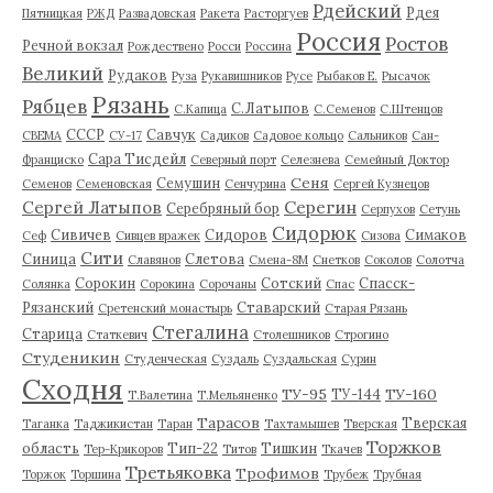
Рдейский
Рдея
Пятницкая
РЖД
Развадовская
Ракета
Расторгуев
Россия
Ростов
Речной вокзал
Рождествено
Росси
Россина
Великий
Рудаков
Руза
Рукавишников
Русе
Рыбаков Е.
Рысачок
Рязань
Рябцев
С.Латыпов
С.Капица
С.Семенов
С.Штенцов
СССР
Савчук
СВЕМА
СУ-17
Садиков
Садовое кольцо
Сальников
Сан-
Сара Тисдейл
Франциско
Северный порт
Селезнева
Семейный Доктор
Сеня
Семушин
Семенов
Семеновская
Сенчурина
Сергей Кузнецов
Серегин
Сергей Латыпов
Серебряный бор
Серпухов
Сетунь
Сидорюк
Сивичев
Сидоров
Симаков
Сеф
Сивцев вражек
Сизова
Сити
Синица
Слетова
Славянов
Смена-8М
Снетков
Соколов
Солотча
Сорокин
Сотский
Спасск-
Солянка
Сорокина
Сорочаны
Спас
Рязанский
Ставарский
Сретенский монастырь
Старая Рязань
Стегалина
Старица
Статкевич
Столешников
Строгино
Студеникин
Студенческая
Суздаль
Суздальская
Сурин
Сходня
ТУ-95
ТУ-160
ТУ-144
Т.Валетина
Т.Мельяненко
Тарасов
Тверская
Таганка
Таджикистан
Таран
Тахтамышев
Тверская
Торжков
область
Тип-22
Тишкин
Тер-Крикоров
Титов
Ткачев
Третьяковка
Трофимов
Торжок
Торшина
Трубеж
Трубная