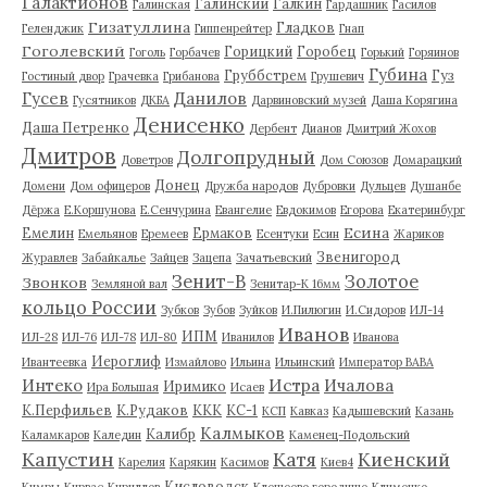
Галактионов
Галинский
Галкин
Галинская
Гардашник
Гасилов
Гизатуллина
Гладков
Геленджик
Гиппенрейтер
Гнап
Гоголевский
Горицкий
Горобец
Гоголь
Горбачев
Горький
Горяинов
Губина
Груббстрем
Гуз
Гостиный двор
Грачевка
Грибанова
Грушевич
Гусев
Данилов
Гусятников
ДКБА
Дарвиновский музей
Даша Корягина
Денисенко
Даша Петренко
Дербент
Дианов
Дмитрий Жохов
Дмитров
Долгопрудный
Доветров
Дом Союзов
Домарацкий
Донец
Домени
Дом офицеров
Дружба народов
Дубровки
Дульцев
Душанбе
Дёржа
Е.Коршунова
Е.Сенчурина
Евангелие
Евдокимов
Егорова
Екатеринбург
Есина
Емелин
Ермаков
Емельянов
Еремеев
Есентуки
Есин
Жариков
Звенигород
Журавлев
Забайкалье
Зайцев
Зацепа
Зачатьевский
Зенит-В
Золотое
Звонков
Земляной вал
Зенитар-К 16мм
кольцо России
Зубков
Зубов
Зуйков
И.Пилюгин
И.Сидоров
ИЛ-14
Иванов
ИПМ
ИЛ-28
ИЛ-76
ИЛ-78
ИЛ-80
Иванилов
Иванова
Иероглиф
Ивантеевка
Измайлово
Ильина
Ильинский
Император ВАВА
Истра
Интеко
Ичалова
Иримико
Ира Большая
Исаев
К.Перфильев
К.Рудаков
ККК
КС-1
КСП
Кавказ
Кадышевский
Казань
Калмыков
Калибр
Каламкаров
Каледин
Каменец-Подольский
Капустин
Катя
Киенский
Карелия
Карякин
Касимов
Киев4
Кисловодск
Кимры
Кирвас
Кириллов
Клещеево городище
Клименко