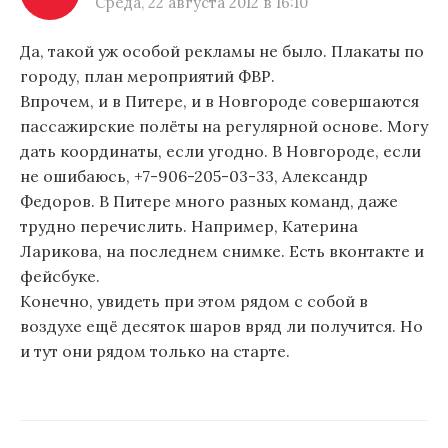
Среда, 22 августа 2012 в 16:10
с
Да, такой уж особой рекламы не было. Плакаты по
я
городу, план мероприятий ФВР.
м
Впрочем, и в Питере, и в Новгороде совершаются
пассажирские полёты на регулярной основе. Могу
дать координаты, если угодно. В Новгороде, если
не ошибаюсь, +7-906-205-03-33, Александр
Федоров. В Питере много разных команд, даже
трудно перечислить. Например, Катерина
Ларикова, на последнем снимке. Есть вконтакте и
фейсбуке.
Конечно, увидеть при этом рядом с собой в
воздухе ещё десяток шаров вряд ли получится. Но
и тут они рядом только на старте.