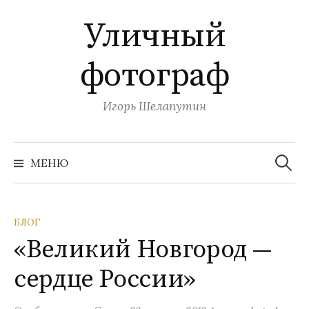
П
Уличный
е
р
фотограф
е
й
т
Игорь Шелапутин
и
к
Н
с
а
МЕНЮ
й
о
т
и
д
:
е
БЛОГ
р
«Великий Новгород —
ж
и
сердце России»
м
о