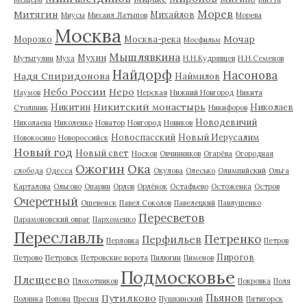
Морев
Митягин
Михайлов
Миусы
Михаил Латыпов
Морева
Москва
Мочар
Морозко
Москва-река
Мосфильм
Мышлявкина
Мухин
Мутыгулин
Муха
Н.Н.Кудрявцев
Н.Н.Семенов
Найдорф
Насонова
Надя Спиридонова
Наймилов
Небо России
Неро
Наумов
Нерская
Нижний Новгород
Никита
Никитский монастырь
Никитин
Николаев
Столпник
Никифоров
Новодевичий
Николаева
Николенко
Новатор
Новгород
Новиков
Новоспасский
Новый Иерусалим
Новокосино
Новороссийск
Новый год
Новый свет
Носков
Овчинников
Огарёва
Огородная
Ожогин
Ока
слобода
Одесса
Окулова
Олесько
Олимпийский
Ольга
Карталова
Ольгово
Опарин
Орлов
Орлёнок
Остафьево
Остоженка
Остров
Очеретный
Ошевенск
Павел Соколов
Павелецкий
Павлушенко
Пересветов
Парамоновский овраг
Пархоменко
Переславль
Петренко
Перфильев
Перловка
Петров
Пирогов
Петрово
Петровск
Петровские ворота
Пилюгин
Пименов
Подмосковье
Плещеево
Плохотников
Покровка
Поля
Пьянов
Путилково
Полянка
Попова
Пресня
Пушкинский
Пятигорск