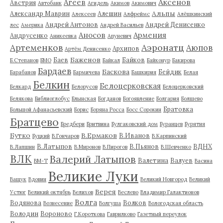
Аксенов
Агеев
Австрия
Автобанк
Агидель
Акимов
Акимович
Альпы
Александр Маврин
Алешин
Алексеев
Алфреймс
Алёшкинский
Андрей Антонов
Андрей Денисенко
лес
Америка
Андрей Васильев
Аносов
Армения
Андрусенко
Аникеевка
Апуневич
Артеменков
Аэронатц
Аюпов
Архипов
Артём Денисенко
Баженов
Баев
Байков
Б.Степанов
БМО
Байкал
Байконур
Бакирова
Бардаев
Баскова
Бейдик
Барабанов
Бармичева
Башкирия
Белая
Белкин
Белоцерковская
Белкард
Белорусов
Белоцерковский
Белякова
Библиоглобус
Блынская
Богданов
Богоявление
Болгария
Болшево
Братовка
Большой Афанасьевский
Борис
Боряна Росса
Босс Сорокин
Братцево
Бредбери
Бритвина
Булгаковский дом
Буранцев
Бурятия
Бутко
В.Ермаков
В.Иванов
Буцкий
В.Гончаров
В.Карпинский
В.Латыпов
В.Пьянов
ВДНХ
В.Лапшин
В.Миронов
В.Пирогов
В.Шевченко
ВЛК
Валерий Латыпов
Валетина
Валуев
ВМ-Т
Васина
Великие Луки
Ващук
Вдовин
Великий Новгород
Великий
Верея
Устюг
Великий октябрь
Велихов
Веслево
Владимир Галактионов
Волга
Водянова
Волков
Вознесение
Волгуша
Вологодская область
Володин
Вороново
Г.Короткова
Гаврилково
Газетный переулок