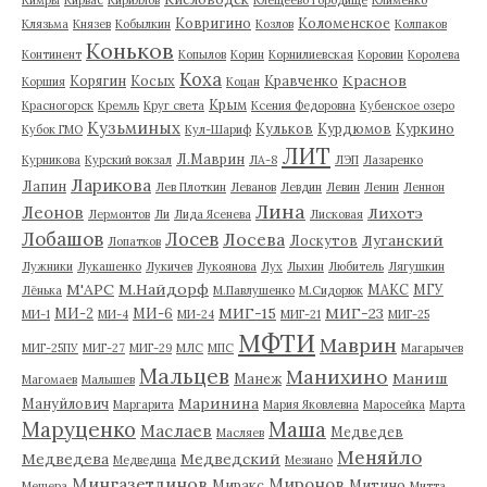
Ковригино
Коломенское
Клязьма
Князев
Кобылкин
Козлов
Колпаков
Коньков
Континент
Копылов
Корин
Корнилиевская
Коровин
Королева
Коха
Краснов
Корягин
Косых
Кравченко
Коршия
Коцан
Крым
Красногорск
Кремль
Круг света
Ксения Федоровна
Кубенское озеро
Кузьминых
Кульков
Курдюмов
Куркино
Кубок ГМО
Кул-Шариф
ЛИТ
Л.Маврин
Курникова
Курский вокзал
ЛА-8
ЛЭП
Лазаренко
Ларикова
Лапин
Лев Плоткин
Леванов
Левдин
Левин
Ленин
Леннон
Лина
Леонов
Лихотэ
Лермонтов
Ли
Лида Ясенева
Лисковая
Лобашов
Лосев
Лосева
Луганский
Лоскутов
Лопатков
Лужники
Лукашенко
Лукичев
Лукоянова
Лух
Лыхин
Любитель
Лягушкин
М'АРС
М.Найдорф
МАКС
МГУ
Лёнька
М.Павлушенко
М.Сидорюк
МИГ-15
МИГ-23
МИ-2
МИ-6
МИ-1
МИ-4
МИ-24
МИГ-21
МИГ-25
МФТИ
Маврин
МИГ-25ПУ
МИГ-27
МИГ-29
МЛС
МПС
Магарычев
Мальцев
Манихино
Маниш
Манеж
Магомаев
Малышев
Маринина
Мануйлович
Маргарита
Мария Яковлевна
Маросейка
Марта
Маруценко
Маша
Маслаев
Медведев
Масляев
Меняйло
Медведева
Медведский
Медведица
Мезиано
Мингазетдинов
Миронов
Миракс
Митино
Мещера
Митта