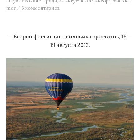
Опубликовано
Среда, 22 августа 2012
Автор:
chat-de-
м
/
mer
6 комментариев
у
— Второй фестиваль тепловых аэростатов, 16 —
19 августа 2012.