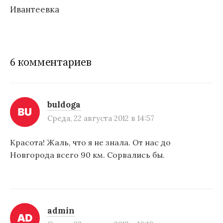
в
Ивантеевка
и
г
а
6 комментариев
ц
и
buldoga
я
Среда, 22 августа 2012 в 14:57
п
Красота! Жаль, что я не знала. От нас до
о
Новгорода всего 90 км. Сорвались бы.
з
а
п
admin
и