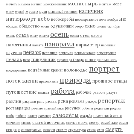
монастырь
море
мечеть
мимоза
митинг
можжевельник
монтаж
наличник
мусор
мост
музей
мухи
мышиный горошек
натюрморт
небо
ню
небоскребы
невозвратимое
ночь
ноябрь
окно
общество
одуванчики
обряды
огонь
озеро
окопы
октябрь
осень
ольха
отец
охота
олень
опыт
опыты
осина
панорама
памятники
парамотор
память
параплан
пейзаж
паутина
пепелище
первомай
первый класс
перестройка
пикульник
печаль
повседневность
пиво
пирамида Голода
портрет
половодье
подъёмные краны
подмаренник
природа
поток жизни
прошлое
птицы
православие
работа
путешествие
рабочие
пыльца
радость
радуга
репортаж
река
разлив
реклама
ракушки
рапс
распад
рекорд
реставрация
рисунок
речные трамвайчики
роботы
родители
родник
самолёты
световой стол
рыбы
рябина
салют
самовар
свадьба
святой источник
север
свечение
свиязь
святые места
семейские
семья
смерть
сердце
сканограмма
скворец
скелет
скульптура
слива
слон