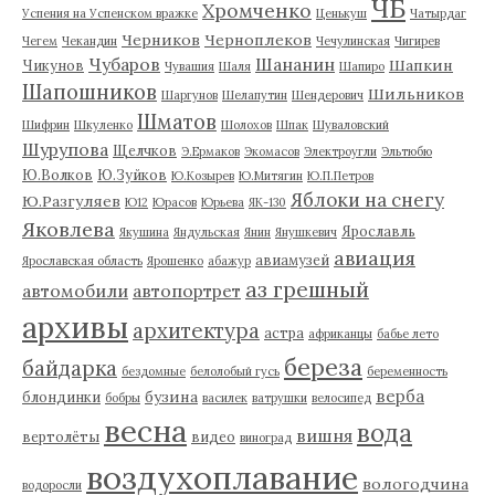
ЧБ
Хромченко
Успения на Успенском вражке
Ценькуш
Чатырдаг
Черников
Черноплеков
Чегем
Чекандин
Чечулинская
Чигирев
Чубаров
Шананин
Шапкин
Чикунов
Чувашия
Шаля
Шапиро
Шапошников
Шильников
Шаргунов
Шелапутин
Шендерович
Шматов
Шифрин
Шкуленко
Шолохов
Шпак
Шуваловский
Шурупова
Щелчков
Э.Ермаков
Экомасов
Электроугли
Эльтюбю
Ю.Волков
Ю.Зуйков
Ю.Козырев
Ю.Митягин
Ю.П.Петров
Яблоки на снегу
Ю.Разгуляев
Ю12
Юрасов
Юрьева
ЯК-130
Яковлева
Ярославль
Якушина
Яндульская
Янин
Янушкевич
авиация
авиамузей
Ярославская область
Ярошенко
абажур
аз грешный
автомобили
автопортрет
архивы
архитектура
астра
африканцы
бабье лето
береза
байдарка
бездомные
белолобый гусь
беременность
верба
бузина
блондинки
бобры
василек
ватрушки
велосипед
весна
вода
вишня
вертолёты
видео
виноград
воздухоплавание
вологодчина
водоросли