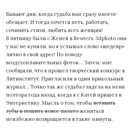
м
Бывают дни, когда судьба нам сразу многое
у
обещает. И тогда хочется петь, работать,
сочинять стихи, любить всех женщин!
В пятницу были с Женей в Reuters. 3dphoto они
у нас не купили, но я услышал слово «шедевр»
лично в свой адрес! По поводу
воздухоплавательных фоток… Затем: мне
сообщили, что я прошел творческий конкурс в
Литинститут. Пригласили в один прикольный
журнал… Точно так же судьба глядела на меня
полтора года назад, когда я с Катей пришел в
Энтернетику. Мысль о том, чтобы
вставить
зубы и пошить новое пальто
жениться
неизбежно возвращается в такие минуты.