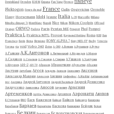
fisheye
Deutshland
Dresden
EOS M
Espana
Fan Yang
Firenze
France
Flektogon
Gegevicius
Gailis
Grenoble
fleurs du mal
Italia
Idol4
Horsemann
Hassy
Igaune
L-39
Marceille
Milano
Nikon Coolpix
Nice
Minolta dimage 7i
Montblanc
Napoli
Nikon
Offroad
ORWO
Paris
Pentax ME
Phol
Pompei
Orange
Padova
Peugeot
Praktica L
Praktica MTL
Provost
Roma
Raymond Rutting
RSS
San
SONY ALPHA 7
Francisco
Savin
Siena
Sirmione
Sony NEX-5T
Suchy
Venezia
Volvo 340
void
Verona
via
Zeiss
А-380
А.Белкин
А.Буранцев
А.Бутко
А.К.Антонов
А.Галкин
А.Литинецкий
А.Медведев
А.Морев
А.Садиков
А.Ушаков
А.Семенов
А.Соколов
А.Спирин
А.Халтурин
АН-2
Абрамочкин
А.Щугорев
АН-70
Абрамов
Абулхатин
Абхазия
Аксенов
Агеев
Австрия
Автобанк
Агидель
Акимов
Акимович
Альпы
Александр Маврин
Алешин
Алексеев
Алфреймс
Алёшкинский
Андрей Антонов
Андрей Денисенко
лес
Америка
Андрей Васильев
Аносов
Армения
Андрусенко
Аникеевка
Апуневич
Артеменков
Аэронатц
Аюпов
Архипов
Артём Денисенко
Баженов
Баев
Байков
Б.Степанов
БМО
Байкал
Байконур
Бакирова
Бардаев
Баскова
Бейдик
Барабанов
Бармичева
Башкирия
Белая
Белкин
Белоцерковская
Белкард
Белорусов
Белоцерковский