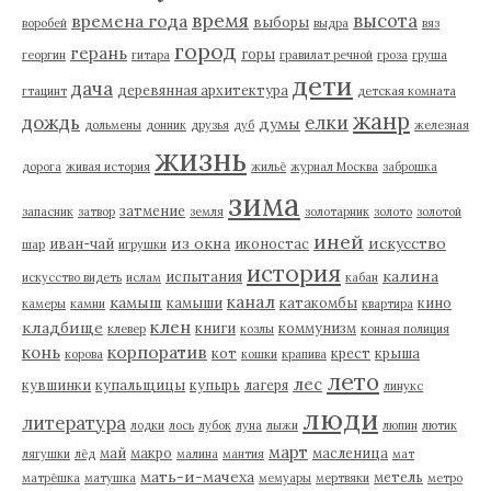
время
высота
времена года
выборы
воробей
выдра
вяз
город
герань
горы
георгин
гитара
гравилат речной
гроза
груша
дети
дача
деревянная архитектура
гтацинт
детская комната
жанр
дождь
елки
думы
дольмены
донник
друзья
дуб
железная
жизнь
дорога
живая история
жильё
журнал Москва
заброшка
зима
затмение
запасник
затвор
земля
золотарник
золото
золотой
иней
из окна
искусство
иван-чай
иконостас
шар
игрушки
история
калина
испытания
искусство видеть
ислам
кабан
канал
камыш
камыши
катакомбы
кино
камеры
камни
квартира
клен
кладбище
книги
коммунизм
клевер
козлы
конная полиция
корпоратив
конь
кот
крест
крыша
корова
кошки
крапива
лето
лес
кувшинки
купальщицы
купырь
лагеря
линукс
люди
литература
лодки
лось
лубок
луна
лыжи
люпин
лютик
март
май
макро
масленица
лягушки
лёд
малина
мантия
мат
мать-и-мачеха
метель
матрёшка
матушка
мемуары
мертвяки
метро