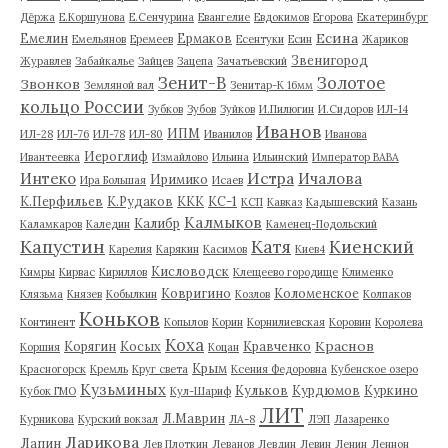
Дёржа
Е.Коршунова
Е.Сенчурина
Евангелие
Евдокимов
Егорова
Екатеринбург
Есина
Емелин
Ермаков
Емельянов
Еремеев
Есентуки
Есин
Жариков
Звенигород
Журавлев
Забайкалье
Зайцев
Зацепа
Зачатьевский
Зенит-В
Золотое
Звонков
Земляной вал
Зенитар-К 16мм
кольцо России
Зубков
Зубов
Зуйков
И.Пилюгин
И.Сидоров
ИЛ-14
Иванов
ИПМ
ИЛ-28
ИЛ-76
ИЛ-78
ИЛ-80
Иванилов
Иванова
Иероглиф
Ивантеевка
Измайлово
Ильина
Ильинский
Император ВАВА
Истра
Интеко
Ичалова
Иримико
Ира Большая
Исаев
К.Перфильев
К.Рудаков
ККК
КС-1
КСП
Кавказ
Кадышевский
Казань
Калмыков
Калибр
Каламкаров
Каледин
Каменец-Подольский
Капустин
Катя
Киенский
Карелия
Карякин
Касимов
Киев4
Кисловодск
Кимры
Кирвас
Кириллов
Клещеево городище
Клименко
Ковригино
Коломенское
Клязьма
Князев
Кобылкин
Козлов
Колпаков
Коньков
Континент
Копылов
Корин
Корнилиевская
Коровин
Королева
Коха
Краснов
Корягин
Косых
Кравченко
Коршия
Коцан
Крым
Красногорск
Кремль
Круг света
Ксения Федоровна
Кубенское озеро
Кузьминых
Кульков
Курдюмов
Куркино
Кубок ГМО
Кул-Шариф
ЛИТ
Л.Маврин
Курникова
Курский вокзал
ЛА-8
ЛЭП
Лазаренко
Ларикова
Лапин
Лев Плоткин
Леванов
Левдин
Левин
Ленин
Леннон