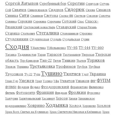
Серегин
Сергей Латыпов
Серебряный бор
Серпухов
Сетунь
Сидорюк
Сивичев
Сидоров
Симаков
Сеф
Сивцев вражек
Сизова
Сити
Синица
Слетова
Славянов
Смена-8М
Снетков
Соколов
Солотча
Сорокин
Сотский
Спасск-
Солянка
Сорокина
Сорочаны
Спас
Рязанский
Ставарский
Сретенский монастырь
Старая Рязань
Стегалина
Старица
Статкевич
Столешников
Строгино
Студеникин
Студенческая
Суздаль
Суздальская
Сурин
Сходня
ТУ-95
ТУ-160
ТУ-144
Т.Валетина
Т.Мельяненко
Тарасов
Тверская
Таганка
Таджикистан
Таран
Тахтамышев
Тверская
Торжков
область
Тип-22
Тишкин
Тер-Крикоров
Титов
Ткачев
Третьяковка
Трофимов
Торжок
Торшина
Трубеж
Трубная
Тушино
Тюхтяев
Украина
Трусенков
Ту-22
Тула
Удот
ФУПМ
Унежев
Учватов
Ушаков
Улан-Удэ
Урал
Усенко
Уфа
ФВР
Феодоровский
ФУПМ50
Федоров
Федько
Ферапонтово
Филипенко
Франция
Фролкин
Фотоцентр
Фитиль
Фридман
Фурсенко
Херсон
Халтурин
Харитоньевский
Хасавюрт
Химки
Химкинское
Ходынка
Ховрино
Холод
Хохлов
водохранилище
Хорошево
Храм Всех Святых на Кулишках
Храм Святителя Николая в Клённиках
Храм