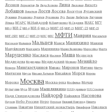
Лина
Леонов
Лихотэ
Лермонтов
Ли
Лида Ясенева
Лисковая
Лобашов
Лосев
Лосева
Луганский
Лоскутов
Лопатков
Лужники
Лукашенко
Лукичев
Лукоянова
Лух
Лыхин
Любитель
Лягушкин
М'АРС
М.Найдорф
МАКС
МГУ
Лёнька
М.Павлушенко
М.Сидорюк
МИГ-15
МИГ-23
МИ-2
МИ-6
МИ-1
МИ-4
МИ-24
МИГ-21
МИГ-25
МФТИ
Маврин
МИГ-25ПУ
МИГ-27
МИГ-29
МЛС
МПС
Магарычев
Мальцев
Манихино
Маниш
Манеж
Магомаев
Малышев
Маринина
Мануйлович
Маргарита
Мария Яковлевна
Маросейка
Марта
Маруценко
Маша
Маслаев
Медведев
Масляев
Меняйло
Медведева
Медведский
Медведица
Мезиано
Мингазетдинов
Миронов
Миракс
Митино
Мещера
Митта
Морев
Митягин
Михайлов
Миусы
Михаил Латыпов
Морева
Москва
Мочар
Морозко
Москва-река
Мосфильм
Мышлявкина
Мухин
Мутыгулин
Муха
Н.Н.Кудрявцев
Н.Н.Семенов
Найдорф
Насонова
Надя Спиридонова
Наймилов
Небо России
Неро
Наумов
Нерская
Нижний Новгород
Никита
Никитский монастырь
Никитин
Николаев
Столпник
Никифоров