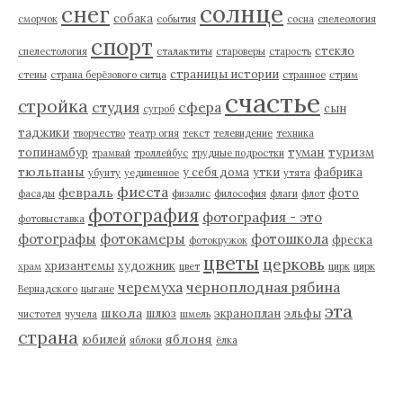
солнце
снег
собака
сморчок
события
сосна
спелеология
спорт
стекло
спелестология
сталактиты
староверы
старость
страницы истории
стены
страна берёзового ситца
странное
стрим
счастье
стройка
студия
сфера
сын
сугроб
таджики
творчество
театр огня
текст
телевидение
техника
туман
туризм
топинамбур
трамвай
троллейбус
трудные подростки
тюльпаны
у себя дома
утки
фабрика
убунту
уединенное
утята
фиеста
февраль
фото
фасады
физалис
философия
флаги
флот
фотография
фотография - это
фотовыставка
фотографы
фотокамеры
фотошкола
фреска
фотокружок
цветы
церковь
хризантемы
художник
храм
цвет
цирк
цирк
черемуха
черноплодная рябина
Вернадского
цыгане
эта
школа
шлюз
экраноплан
эльфы
чистотел
чучела
шмель
страна
яблоня
юбилей
яблоки
ёлка