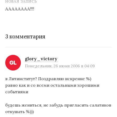
НОВАЯ ЗАПИСЬ
а
АААААААА!!!!
в
и
г
3 комментария
а
ц
и
glory_victory
Понедельник, 26 июня 2006 в 04:09
я
п
в Литинститут? Поздравляю искренне %)
равно как и со всеми остальными хорошими
о
событиями
з
а
будешь жениться, не забудь пригласить салатиков
откушать %)))
п