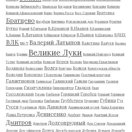
Белякова
Библиоглобус
Блынская
Богданов
Богоявление
Болгария
Болшево
Братовка
Большой Афанасьевский
Борис
Боряна Росса
Босс Сорокин
Братцево
Бредбери
Бритвина
Булгаковский дом
Буранцев
Бурятия
Бутко
В.Ермаков
В.Иванов
Буцкий
В.Гончаров
В.Карпинский
В.Латыпов
В.Пьянов
ВДНХ
В.Лапшин
В.Миронов
В.Пирогов
В.Шевченко
ВЛК
Валерий Латыпов
Валетина
Валуев
ВМ-Т
Васина
Великие Луки
Ващук
Вдовин
Великий Новгород
Великий
Верея
Устюг
Великий октябрь
Велихов
Веслево
Владимир Галактионов
Волга
Водянова
Волков
Вознесение
Волгуша
Вологодская область
Володин
Вороново
Г.Короткова
Гаврилково
Газетный переулок
Галактионов
Галинский
Галкин
Галинская
Гардашник
Гасилов
Гизатуллина
Гладков
Геленджик
Гиппенрейтер
Гнап
Гоголевский
Горицкий
Горобец
Гоголь
Горбачев
Горький
Горяинов
Губина
Груббстрем
Гуз
Гостиный двор
Грачевка
Грибанова
Грушевич
Гусев
Данилов
Гусятников
ДКБА
Дарвиновский музей
Даша Корягина
Денисенко
Даша Петренко
Дербент
Дианов
Дмитрий Жохов
Дмитров
Долгопрудный
Доветров
Дом Союзов
Домарацкий
Донец
Домени
Дом офицеров
Дружба народов
Дубровки
Дульцев
Душанбе