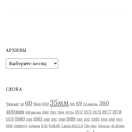
АРХИВЫ
А
р
х
и
в
СЛОВА
ы
35мм
6D
360
69
10d
66
8мм
"Призыв"
5d
114 школа
400mm
1977
1978
1975
1972
1973
838 школа
1960
1962
1964
1970е
1980
1983
1989
1993
1979
1981
1985
1987
1988
1991
1992
1994
1996
1997
Annecy
bokeh
1998
Avignon
B-52
Canon 100/2.8
Chrysler
Daewoo
de Bruijn