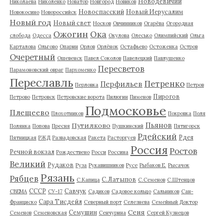
Новодевичий
Николаева
Николенко
Новатор
Новгород
Новиков
Новоспасский
Новый Иерусалим
Новокосино
Новороссийск
Новый год
Новый свет
Носков
Овчинников
Огарёва
Огородная
Ожогин
Ока
слобода
Одесса
Окулова
Олесько
Олимпийский
Ольга
Карталова
Ольгово
Опарин
Орлов
Орлёнок
Остафьево
Остоженка
Остров
Очеретный
Ошевенск
Павел Соколов
Павелецкий
Павлушенко
Пересветов
Парамоновский овраг
Пархоменко
Переславль
Петренко
Перфильев
Перловка
Петров
Пирогов
Петрово
Петровск
Петровские ворота
Пилюгин
Пименов
Подмосковье
Плещеево
Плохотников
Покровка
Поля
Пьянов
Путилково
Полянка
Попова
Пресня
Пушкинский
Пятигорск
Рдейский
Рдея
Пятницкая
РЖД
Развадовская
Ракета
Расторгуев
Россия
Ростов
Речной вокзал
Рождествено
Росси
Россина
Великий
Рудаков
Руза
Рукавишников
Русе
Рыбаков Е.
Рысачок
Рязань
Рябцев
С.Латыпов
С.Капица
С.Семенов
С.Штенцов
СССР
Савчук
СВЕМА
СУ-17
Садиков
Садовое кольцо
Сальников
Сан-
Сара Тисдейл
Франциско
Северный порт
Селезнева
Семейный Доктор
Сеня
Семушин
Семенов
Семеновская
Сенчурина
Сергей Кузнецов