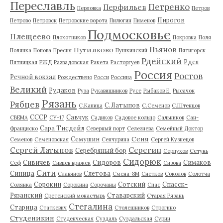
Переславль
Петренко
Перфильев
Перловка
Петров
Пирогов
Петрово
Петровск
Петровские ворота
Пилюгин
Пименов
Подмосковье
Плещеево
Плохотников
Покровка
Поля
Пьянов
Путилково
Полянка
Попова
Пресня
Пушкинский
Пятигорск
Рдейский
Рдея
Пятницкая
РЖД
Развадовская
Ракета
Расторгуев
Россия
Ростов
Речной вокзал
Рождествено
Росси
Россина
Великий
Рудаков
Руза
Рукавишников
Русе
Рыбаков Е.
Рысачок
Рязань
Рябцев
С.Латыпов
С.Капица
С.Семенов
С.Штенцов
СССР
Савчук
СВЕМА
СУ-17
Садиков
Садовое кольцо
Сальников
Сан-
Сара Тисдейл
Франциско
Северный порт
Селезнева
Семейный Доктор
Сеня
Семушин
Семенов
Семеновская
Сенчурина
Сергей Кузнецов
Серегин
Сергей Латыпов
Серебряный бор
Серпухов
Сетунь
Сидорюк
Сивичев
Сидоров
Симаков
Сеф
Сивцев вражек
Сизова
Сити
Синица
Слетова
Славянов
Смена-8М
Снетков
Соколов
Солотча
Сорокин
Сотский
Спасск-
Солянка
Сорокина
Сорочаны
Спас
Рязанский
Ставарский
Сретенский монастырь
Старая Рязань
Стегалина
Старица
Статкевич
Столешников
Строгино
Студеникин
Студенческая
Суздаль
Суздальская
Сурин