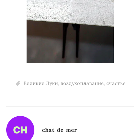
Великие Луки
,
воздухоплавание
,
счастье
chat-de-mer