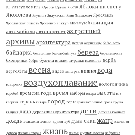
Ю.Козырев
Ю.Митягин
Ю.П.Петров
Яблоки на снегу
Ю.Разгуляев
Ю12
Юрасов
Юрьева
ЯК-130
Яковлева
Ярославль
Якушина
Яндульская
Янин
Янушкевич
авиация
авиамузей
Ярославская область
Ярошенко
абажур
аз грешный
автомобили
автопортрет
архивы
архитектура
астра
африканцы
бабье лето
береза
байдарка
бездомные
белолобый гусь
беременность
верба
бузина
блондинки
бобры
василек
ватрушки
велосипед
весна
вода
вишня
вертолёты
видео
виноград
воздухоплавание
вологодчина
водоросли
время
высота
времена года
выборы
воробей
выдра
вяз
город
герань
горы
георгин
гитара
гравилат речной
гроза
груша
дети
дача
деревянная архитектура
гтацинт
детская комната
жанр
дождь
елки
думы
дольмены
донник
друзья
дуб
железная
жизнь
дорога
живая история
жильё
журнал Москва
заброшка