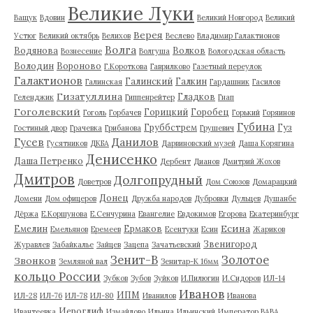
Великие Луки
Ващук
Вдовин
Великий Новгород
Великий
Верея
Устюг
Великий октябрь
Велихов
Веслево
Владимир Галактионов
Волга
Водянова
Волков
Вознесение
Волгуша
Вологодская область
Володин
Вороново
Г.Короткова
Гаврилково
Газетный переулок
Галактионов
Галинский
Галкин
Галинская
Гардашник
Гасилов
Гизатуллина
Гладков
Геленджик
Гиппенрейтер
Гнап
Гоголевский
Горицкий
Горобец
Гоголь
Горбачев
Горький
Горяинов
Губина
Груббстрем
Гуз
Гостиный двор
Грачевка
Грибанова
Грушевич
Гусев
Данилов
Гусятников
ДКБА
Дарвиновский музей
Даша Корягина
Денисенко
Даша Петренко
Дербент
Дианов
Дмитрий Жохов
Дмитров
Долгопрудный
Доветров
Дом Союзов
Домарацкий
Донец
Домени
Дом офицеров
Дружба народов
Дубровки
Дульцев
Душанбе
Дёржа
Е.Коршунова
Е.Сенчурина
Евангелие
Евдокимов
Егорова
Екатеринбург
Есина
Емелин
Ермаков
Емельянов
Еремеев
Есентуки
Есин
Жариков
Звенигород
Журавлев
Забайкалье
Зайцев
Зацепа
Зачатьевский
Зенит-В
Золотое
Звонков
Земляной вал
Зенитар-К 16мм
кольцо России
Зубков
Зубов
Зуйков
И.Пилюгин
И.Сидоров
ИЛ-14
Иванов
ИПМ
ИЛ-28
ИЛ-76
ИЛ-78
ИЛ-80
Иванилов
Иванова
Иероглиф
Ивантеевка
Измайлово
Ильина
Ильинский
Император ВАВА