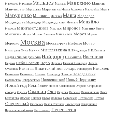
Мальцев
Манихино
Маниш
Манеж
Магомаев
Малышев
Маринина
Мануйлович
Маргарита
Мария Яковлевна
Маросейка
Марта
Маруценко
Маша
Маслаев
Медведев
Масляев
Меняйло
Медведева
Медведский
Медведица
Мезиано
Мингазетдинов
Миронов
Миракс
Митино
Мещера
Митта
Морев
Митягин
Михайлов
Миусы
Михаил Латыпов
Морева
Москва
Мочар
Морозко
Москва-река
Мосфильм
Мышлявкина
Мухин
Мутыгулин
Муха
Н.Н.Кудрявцев
Н.Н.Семенов
Найдорф
Насонова
Надя Спиридонова
Наймилов
Небо России
Неро
Наумов
Нерская
Нижний Новгород
Никита
Никитский монастырь
Никитин
Николаев
Столпник
Никифоров
Новодевичий
Николаева
Николенко
Новатор
Новгород
Новиков
Новоспасский
Новый Иерусалим
Новокосино
Новороссийск
Новый год
Новый свет
Носков
Овчинников
Огарёва
Огородная
Ожогин
Ока
слобода
Одесса
Окулова
Олесько
Олимпийский
Ольга
Карталова
Ольгово
Опарин
Орлов
Орлёнок
Остафьево
Остоженка
Остров
Очеретный
Ошевенск
Павел Соколов
Павелецкий
Павлушенко
Пересветов
Парамоновский овраг
Пархоменко