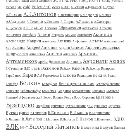
SONY ALPHA 7
Francisco
Savin
Siena
Sirmione
Sony NEX-5T
Suchy
Venezia
Volvo 340
void
Verona
via
Zeiss
А-380
А.Белкин
А.Буранцев
А.Бутко
А.К.Антонов
А.Галкин
А.Литинецкий
А.Медведев
А.Морев
А.Садиков
А.Ушаков
А.Семенов
А.Соколов
А.Спирин
А.Халтурин
АН-2
Абрамочкин
А.Щугорев
АН-70
Абрамов
Абулхатин
Абхазия
Аксенов
Агеев
Австрия
Автобанк
Агидель
Акимов
Акимович
Альпы
Александр Маврин
Алешин
Алексеев
Алфреймс
Алёшкинский
Андрей Антонов
Андрей Денисенко
лес
Америка
Андрей Васильев
Аносов
Армения
Андрусенко
Аникеевка
Апуневич
Артеменков
Аэронатц
Аюпов
Архипов
Артём Денисенко
Баженов
Баев
Байков
Б.Степанов
БМО
Байкал
Байконур
Бакирова
Бардаев
Баскова
Бейдик
Барабанов
Бармичева
Башкирия
Белая
Белкин
Белоцерковская
Белкард
Белорусов
Белоцерковский
Белякова
Библиоглобус
Блынская
Богданов
Богоявление
Болгария
Болшево
Братовка
Большой Афанасьевский
Борис
Боряна Росса
Босс Сорокин
Братцево
Бредбери
Бритвина
Булгаковский дом
Буранцев
Бурятия
Бутко
В.Ермаков
В.Иванов
Буцкий
В.Гончаров
В.Карпинский
В.Латыпов
В.Пьянов
ВДНХ
В.Лапшин
В.Миронов
В.Пирогов
В.Шевченко
ВЛК
Валерий Латыпов
Валетина
Валуев
ВМ-Т
Васина