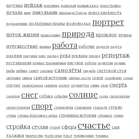
пейзаж
паутина
пепелище
первомай
первый класс
перестройка
пикульник
печаль
повседневность
пиво
пирамида Голода
портрет
половодье
подъёмные краны
подмаренник
природа
поток жизни
прошлое
птицы
православие
работа
путешествие
рабочие
пыльца
радость
радуга
репортаж
река
разлив
реклама
ракушки
рапс
распад
рекорд
реставрация
рисунок
речные трамвайчики
роботы
родители
родник
самолёты
световой стол
рыбы
рябина
салют
самовар
свадьба
святой источник
север
свечение
свиязь
святые места
семейские
семья
смерть
сердце
сканограмма
скворец
скелет
скульптура
слива
слон
солнце
снег
собака
сморчок
события
сосна
спелеология
спорт
стекло
спелестология
сталактиты
староверы
старость
страницы истории
стены
страна берёзового ситца
странное
стрим
счастье
стройка
студия
сфера
сын
сугроб
таджики
творчество
театр огня
текст
телевидение
техника