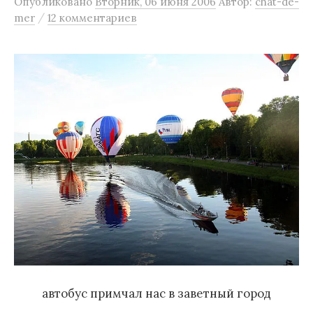
Опубликовано
Вторник, 06 июня 2006
Автор:
chat-de-
м
/
mer
12 комментариев
у
автобус примчал нас в заветный город