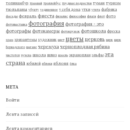
туман
туризм
топинамбур
трамвай
троллейбус
трудные подростки
тюльпаны
у себя дома
утки
фабрика
убунту
уединенное
утята
фиеста
февраль
фото
фасады
физалис
философия
флаги
флот
фотография
фотография - это
фотовыставка
фотографы
фотокамеры
фотошкола
фреска
фотокружок
цветы
церковь
хризантемы
художник
храм
цвет
цирк
цирк
черемуха
черноплодная рябина
Вернадского
цыгане
эта
школа
шлюз
экраноплан
эльфы
чистотел
чучела
шмель
страна
яблоня
юбилей
яблоки
ёлка
МЕТА
Войти
Лента записей
Лента комментариев