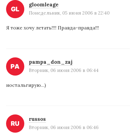
и
gloomleage
Понедельник, 05 июня 2006 в 22:40
я
п
Я тоже хочу летать!!!! Правда-правда!!!
о
з
а
pampa_don_zaj
п
Вторник, 06 июня 2006 в 06:44
и
ностальгирую…)
с
я
м
russos
Вторник, 06 июня 2006 в 06:46