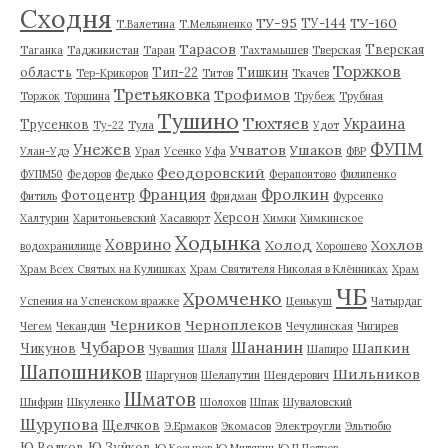
Сходня
ТУ-95
ТУ-160
ТУ-144
Т.Валетина
Т.Мельяненко
Тарасов
Тверская
Таганка
Таджикистан
Таран
Тахтамышев
Тверская
Торжков
область
Тип-22
Тишкин
Тер-Крикоров
Титов
Ткачев
Третьяковка
Трофимов
Торжок
Торшина
Трубеж
Трубная
Тушино
Тюхтяев
Украина
Трусенков
Ту-22
Тула
Удот
ФУПМ
Унежев
Учватов
Ушаков
Улан-Удэ
Урал
Усенко
Уфа
ФВР
Феодоровский
ФУПМ50
Федоров
Федько
Ферапонтово
Филипенко
Франция
Фролкин
Фотоцентр
Фитиль
Фридман
Фурсенко
Херсон
Халтурин
Харитоньевский
Хасавюрт
Химки
Химкинское
Ходынка
Ховрино
Холод
Хохлов
водохранилище
Хорошево
Храм Всех Святых на Кулишках
Храм Святителя Николая в Клённиках
Храм
ЧБ
Хромченко
Успения на Успенском вражке
Ценькуш
Чатырдаг
Черников
Черноплеков
Чегем
Чекандин
Чечулинская
Чигирев
Чубаров
Шананин
Шапкин
Чикунов
Чувашия
Шаля
Шапиро
Шапошников
Шильников
Шаргунов
Шелапутин
Шендерович
Шматов
Шифрин
Шкуленко
Шолохов
Шпак
Шуваловский
Шурупова
Щелчков
Э.Ермаков
Экомасов
Электроугли
Эльтюбю
Ю.Волков
Ю.Зуйков