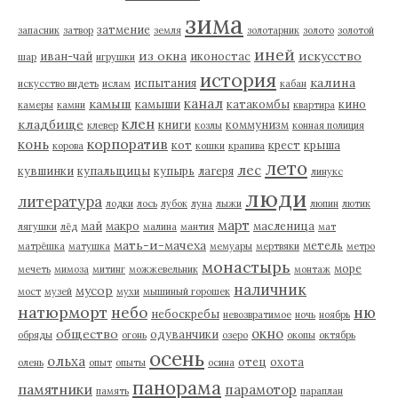
зима
затмение
запасник
затвор
земля
золотарник
золото
золотой
иней
из окна
искусство
иван-чай
иконостас
шар
игрушки
история
калина
испытания
искусство видеть
ислам
кабан
канал
камыш
камыши
катакомбы
кино
камеры
камни
квартира
клен
кладбище
книги
коммунизм
клевер
козлы
конная полиция
корпоратив
конь
кот
крест
крыша
корова
кошки
крапива
лето
лес
кувшинки
купальщицы
купырь
лагеря
линукс
люди
литература
лодки
лось
лубок
луна
лыжи
люпин
лютик
март
май
макро
масленица
лягушки
лёд
малина
мантия
мат
мать-и-мачеха
метель
матрёшка
матушка
мемуары
мертвяки
метро
монастырь
море
мечеть
мимоза
митинг
можжевельник
монтаж
наличник
мусор
мост
музей
мухи
мышиный горошек
натюрморт
небо
ню
небоскребы
невозвратимое
ночь
ноябрь
окно
общество
одуванчики
обряды
огонь
озеро
окопы
октябрь
осень
ольха
отец
охота
олень
опыт
опыты
осина
панорама
памятники
парамотор
память
параплан