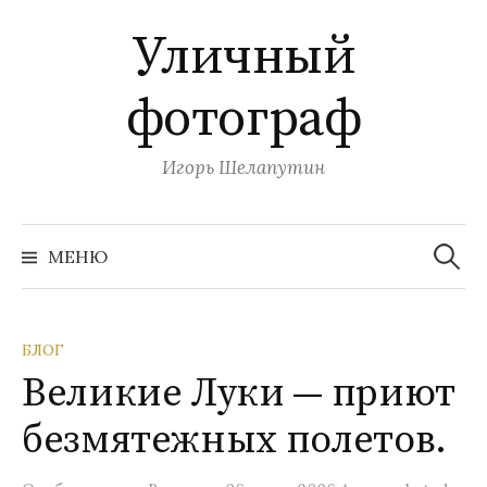
П
Уличный
е
р
фотограф
е
й
т
Игорь Шелапутин
и
к
Н
с
а
МЕНЮ
й
о
т
и
д
:
е
БЛОГ
р
Великие Луки — приют
ж
и
безмятежных полетов.
м
о