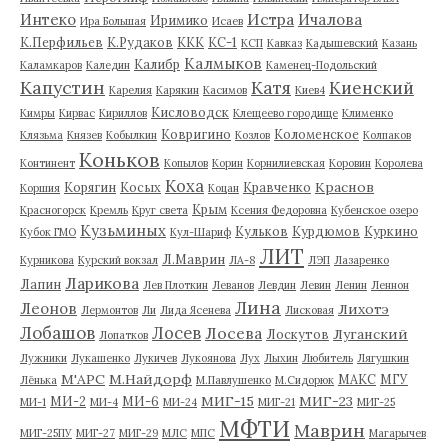
Истра
Интеко
Ичалова
Иримико
Ира Большая
Исаев
К.Перфильев
К.Рудаков
ККК
КС-1
КСП
Кавказ
Кадышевский
Казань
Калмыков
Калибр
Каламкаров
Каледин
Каменец-Подольский
Капустин
Катя
Киенский
Карелия
Карякин
Касимов
Киев4
Кисловодск
Кимры
Кирвас
Кириллов
Клещеево городище
Клименко
Ковригино
Коломенское
Клязьма
Князев
Кобылкин
Козлов
Колпаков
Коньков
Континент
Копылов
Корин
Корнилиевская
Коровин
Королева
Коха
Краснов
Корягин
Косых
Кравченко
Коршия
Коцан
Крым
Красногорск
Кремль
Круг света
Ксения Федоровна
Кубенское озеро
Кузьминых
Кульков
Курдюмов
Куркино
Кубок ГМО
Кул-Шариф
ЛИТ
Л.Маврин
Курникова
Курский вокзал
ЛА-8
ЛЭП
Лазаренко
Ларикова
Лапин
Лев Плоткин
Леванов
Левдин
Левин
Ленин
Леннон
Лина
Леонов
Лихотэ
Лермонтов
Ли
Лида Ясенева
Лисковая
Лобашов
Лосев
Лосева
Луганский
Лоскутов
Лопатков
Лужники
Лукашенко
Лукичев
Лукоянова
Лух
Лыхин
Любитель
Лягушкин
М'АРС
М.Найдорф
МАКС
МГУ
Лёнька
М.Павлушенко
М.Сидорюк
МИГ-15
МИГ-23
МИ-2
МИ-6
МИ-1
МИ-4
МИ-24
МИГ-21
МИГ-25
МФТИ
Маврин
МИГ-25ПУ
МИГ-27
МИГ-29
МЛС
МПС
Магарычев