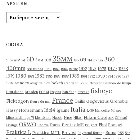
АРХИВЫ
А
р
х
и
в
СЛОВА
ы
35мм
6D
360
69
10d
66
8мм
"Призыв"
5d
114 школа
400mm
1977
1978
1975
1972
1973
838 школа
1960
1962
1964
1970е
1980
1983
1989
1993
1979
1981
1985
1987
1988
1991
1992
1994
1996
1997
Annecy
bokeh
1998
Avignon
B-52
Canon 100/2.8
Chrysler
Daewoo
de Bruijn
fisheye
Deutshland
Dresden
EOS M
Espana
Fan Yang
Firenze
France
Flektogon
Gegevicius
Gailis
Grenoble
fleurs du mal
Italia
Idol4
Horsemann
Hassy
Igaune
L-39
Marceille
Milano
Nikon Coolpix
Nice
Minolta dimage 7i
Montblanc
Napoli
Nikon
Offroad
ORWO
Paris
Pentax ME
Phol
Pompei
Orange
Padova
Peugeot
Praktica L
Praktica MTL
Provost
Roma
Raymond Rutting
RSS
San