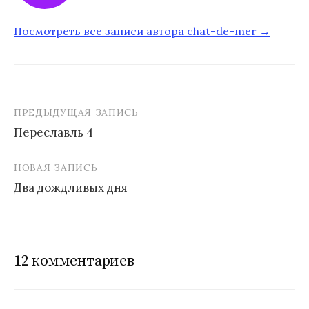
Посмотреть все записи автора chat-de-mer →
ПРЕДЫДУЩАЯ ЗАПИСЬ
Переславль 4
Н
НОВАЯ ЗАПИСЬ
а
Два дождливых дня
в
и
г
12 комментариев
а
ц