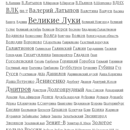
В.Латыпов
В.Пьянов
ВДНХ
В.Лапшин
В.Миронов
В.Пирогов
В.Шевченко
ВЛК
Валерий Латыпов
Валетина
Валуев
ВМ-Т
Васина
Великие Луки
Ващук
Вдовин
Великий Новгород
Великий
Верея
Устюг
Великий октябрь
Велихов
Веслево
Владимир Галактионов
Волга
Водянова
Волков
Вознесение
Волгуша
Вологодская область
Володин
Вороново
Г.Короткова
Гаврилково
Газетный переулок
Галактионов
Галинский
Галкин
Галинская
Гардашник
Гасилов
Гизатуллина
Гладков
Геленджик
Гиппенрейтер
Гнап
Гоголевский
Горицкий
Горобец
Гоголь
Горбачев
Горький
Горяинов
Губина
Груббстрем
Гуз
Гостиный двор
Грачевка
Грибанова
Грушевич
Гусев
Данилов
Гусятников
ДКБА
Дарвиновский музей
Даша Корягина
Денисенко
Даша Петренко
Дербент
Дианов
Дмитрий Жохов
Дмитров
Долгопрудный
Доветров
Дом Союзов
Домарацкий
Донец
Домени
Дом офицеров
Дружба народов
Дубровки
Дульцев
Душанбе
Дёржа
Е.Коршунова
Е.Сенчурина
Евангелие
Евдокимов
Егорова
Екатеринбург
Есина
Емелин
Ермаков
Емельянов
Еремеев
Есентуки
Есин
Жариков
Звенигород
Журавлев
Забайкалье
Зайцев
Зацепа
Зачатьевский
Зенит-В
Золотое
Звонков
Земляной вал
Зенитар-К 16мм
кольцо России