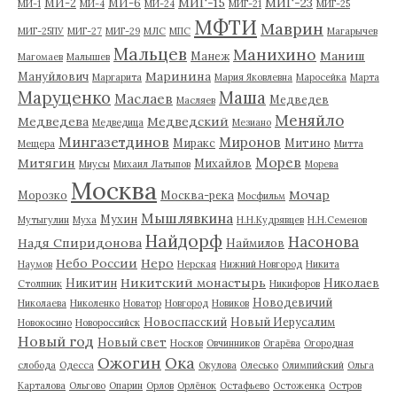
МИГ-15
МИГ-23
МИ-2
МИ-6
МИ-1
МИ-4
МИ-24
МИГ-21
МИГ-25
МФТИ
Маврин
МИГ-25ПУ
МИГ-27
МИГ-29
МЛС
МПС
Магарычев
Мальцев
Манихино
Маниш
Манеж
Магомаев
Малышев
Маринина
Мануйлович
Маргарита
Мария Яковлевна
Маросейка
Марта
Маруценко
Маша
Маслаев
Медведев
Масляев
Меняйло
Медведева
Медведский
Медведица
Мезиано
Мингазетдинов
Миронов
Миракс
Митино
Мещера
Митта
Морев
Митягин
Михайлов
Миусы
Михаил Латыпов
Морева
Москва
Мочар
Морозко
Москва-река
Мосфильм
Мышлявкина
Мухин
Мутыгулин
Муха
Н.Н.Кудрявцев
Н.Н.Семенов
Найдорф
Насонова
Надя Спиридонова
Наймилов
Небо России
Неро
Наумов
Нерская
Нижний Новгород
Никита
Никитский монастырь
Никитин
Николаев
Столпник
Никифоров
Новодевичий
Николаева
Николенко
Новатор
Новгород
Новиков
Новоспасский
Новый Иерусалим
Новокосино
Новороссийск
Новый год
Новый свет
Носков
Овчинников
Огарёва
Огородная
Ожогин
Ока
слобода
Одесса
Окулова
Олесько
Олимпийский
Ольга
Карталова
Ольгово
Опарин
Орлов
Орлёнок
Остафьево
Остоженка
Остров