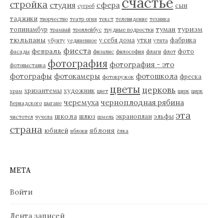
счастье
стройка
студия
сфера
сын
сугроб
таджики
творчество
театр огня
текст
телевидение
техника
туман
туризм
топинамбур
трамвай
троллейбус
трудные подростки
тюльпаны
у себя дома
утки
фабрика
убунту
уединенное
утята
фиеста
февраль
фото
фасады
физалис
философия
флаги
флот
фотография
фотография - это
фотовыставка
фотографы
фотокамеры
фотошкола
фреска
фотокружок
цветы
церковь
хризантемы
художник
храм
цвет
цирк
цирк
черемуха
черноплодная рябина
Вернадского
цыгане
эта
школа
шлюз
экраноплан
эльфы
чистотел
чучела
шмель
страна
яблоня
юбилей
яблоки
ёлка
МЕТА
Войти
Лента записей