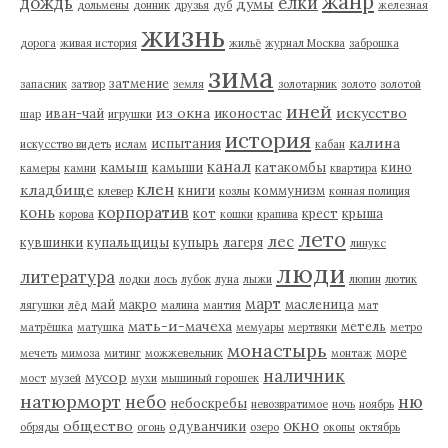
жанр
дождь
елки
думы
дольмены
донник
друзья
дуб
железная
жизнь
дорога
живая история
жильё
журнал Москва
заброшка
зима
затмение
запасник
затвор
земля
золотарник
золото
золотой
иней
из окна
искусство
иван-чай
иконостас
шар
игрушки
история
калина
испытания
искусство видеть
ислам
кабан
канал
камыш
камыши
катакомбы
кино
камеры
камни
квартира
клен
кладбище
книги
коммунизм
клевер
козлы
конная полиция
корпоратив
конь
кот
крест
крыша
корова
кошки
крапива
лето
лес
кувшинки
купальщицы
купырь
лагеря
линукс
люди
литература
лодки
лось
лубок
луна
лыжи
люпин
лютик
март
май
макро
масленица
лягушки
лёд
малина
мантия
мат
мать-и-мачеха
метель
матрёшка
матушка
мемуары
мертвяки
метро
монастырь
море
мечеть
мимоза
митинг
можжевельник
монтаж
наличник
мусор
мост
музей
мухи
мышиный горошек
натюрморт
небо
ню
небоскребы
невозвратимое
ночь
ноябрь
окно
общество
одуванчики
обряды
огонь
озеро
окопы
октябрь