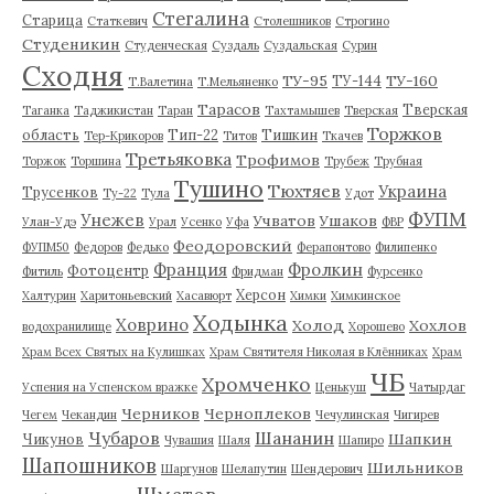
Стегалина
Старица
Статкевич
Столешников
Строгино
Студеникин
Студенческая
Суздаль
Суздальская
Сурин
Сходня
ТУ-95
ТУ-160
ТУ-144
Т.Валетина
Т.Мельяненко
Тарасов
Тверская
Таганка
Таджикистан
Таран
Тахтамышев
Тверская
Торжков
область
Тип-22
Тишкин
Тер-Крикоров
Титов
Ткачев
Третьяковка
Трофимов
Торжок
Торшина
Трубеж
Трубная
Тушино
Тюхтяев
Украина
Трусенков
Ту-22
Тула
Удот
ФУПМ
Унежев
Учватов
Ушаков
Улан-Удэ
Урал
Усенко
Уфа
ФВР
Феодоровский
ФУПМ50
Федоров
Федько
Ферапонтово
Филипенко
Франция
Фролкин
Фотоцентр
Фитиль
Фридман
Фурсенко
Херсон
Халтурин
Харитоньевский
Хасавюрт
Химки
Химкинское
Ходынка
Ховрино
Холод
Хохлов
водохранилище
Хорошево
Храм Всех Святых на Кулишках
Храм Святителя Николая в Клённиках
Храм
ЧБ
Хромченко
Успения на Успенском вражке
Ценькуш
Чатырдаг
Черников
Черноплеков
Чегем
Чекандин
Чечулинская
Чигирев
Чубаров
Шананин
Шапкин
Чикунов
Чувашия
Шаля
Шапиро
Шапошников
Шильников
Шаргунов
Шелапутин
Шендерович