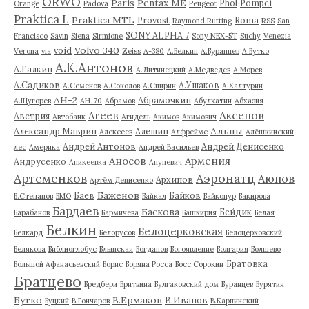
ORWO
Paris
Pentax ME
Phol
Pompei
Orange
Padova
Peugeot
Praktica L
Praktica MTL
Provost
Roma
Raymond Rutting
RSS
San
SONY ALPHA 7
Francisco
Savin
Siena
Sirmione
Sony NEX-5T
Suchy
Venezia
Volvo 340
void
Verona
via
Zeiss
А-380
А.Белкин
А.Буранцев
А.Бутко
А.К.Антонов
А.Галкин
А.Литинецкий
А.Медведев
А.Морев
А.Садиков
А.Ушаков
А.Семенов
А.Соколов
А.Спирин
А.Халтурин
АН-2
Абрамочкин
А.Щугорев
АН-70
Абрамов
Абулхатин
Абхазия
Аксенов
Агеев
Австрия
Автобанк
Агидель
Акимов
Акимович
Альпы
Александр Маврин
Алешин
Алексеев
Алфреймс
Алёшкинский
Андрей Антонов
Андрей Денисенко
лес
Америка
Андрей Васильев
Аносов
Армения
Андрусенко
Аникеевка
Апуневич
Артеменков
Аэронатц
Аюпов
Архипов
Артём Денисенко
Баженов
Баев
Байков
Б.Степанов
БМО
Байкал
Байконур
Бакирова
Бардаев
Баскова
Бейдик
Барабанов
Бармичева
Башкирия
Белая
Белкин
Белоцерковская
Белкард
Белорусов
Белоцерковский
Белякова
Библиоглобус
Блынская
Богданов
Богоявление
Болгария
Болшево
Братовка
Большой Афанасьевский
Борис
Боряна Росса
Босс Сорокин
Братцево
Бредбери
Бритвина
Булгаковский дом
Буранцев
Бурятия
Бутко
В.Ермаков
В.Иванов
Буцкий
В.Гончаров
В.Карпинский