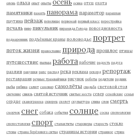
осень
ольха
отец
охота
олень
опыт
опыты
осина
панорама
памятники
парамотор
память
параплан
пейзаж
паутина
пепелище
первомай
первый класс
перестройка
пикульник
печаль
повседневность
пиво
пирамида Голода
портрет
половодье
подъёмные краны
подмаренник
природа
поток жизни
прошлое
птицы
православие
работа
путешествие
рабочие
пыльца
радость
радуга
репортаж
река
разлив
реклама
ракушки
рапс
распад
рекорд
реставрация
рисунок
речные трамвайчики
роботы
родители
родник
самолёты
световой стол
рыбы
рябина
салют
самовар
свадьба
святой источник
север
свечение
свиязь
святые места
семейские
семья
смерть
сердце
сканограмма
скворец
скелет
скульптура
слива
слон
солнце
снег
собака
сморчок
события
сосна
спелеология
спорт
стекло
спелестология
сталактиты
староверы
старость
страницы истории
стены
страна берёзового ситца
странное
стрим