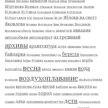
Шматов
Шифрин
Шкуленко
Шолохов
Шпак
Шуваловский
Шурупова
Щелчков
Э.Ермаков
Экомасов
Электроугли
Эльтюбю
Ю.Волков
Ю.Зуйков
Ю.Козырев
Ю.Митягин
Ю.П.Петров
Яблоки на снегу
Ю.Разгуляев
Ю12
Юрасов
Юрьева
ЯК-130
Яковлева
Ярославль
Якушина
Яндульская
Янин
Янушкевич
авиация
авиамузей
Ярославская область
Ярошенко
абажур
аз грешный
автомобили
автопортрет
архивы
архитектура
астра
африканцы
бабье лето
береза
байдарка
бездомные
белолобый гусь
беременность
верба
бузина
блондинки
бобры
василек
ватрушки
велосипед
весна
вода
вишня
вертолёты
видео
виноград
воздухоплавание
вологодчина
водоросли
время
высота
времена года
выборы
воробей
выдра
вяз
город
герань
горы
георгин
гитара
гравилат речной
гроза
груша
дети
дача
деревянная архитектура
гтацинт
детская комната