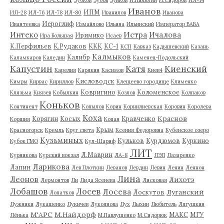
Зубков
Зубов
Зуйков
И.Пилюгин
И.Сидоров
ИЛ-14
Иванов
ИПМ
ИЛ-28
ИЛ-76
ИЛ-78
ИЛ-80
Иванилов
Иванова
Иероглиф
Ивантеевка
Измайлово
Ильина
Ильинский
Император ВАВА
Истра
Интеко
Ичалова
Иримико
Ира Большая
Исаев
К.Перфильев
К.Рудаков
ККК
КС-1
КСП
Кавказ
Кадышевский
Казань
Калмыков
Калибр
Каламкаров
Каледин
Каменец-Подольский
Капустин
Катя
Киенский
Карелия
Карякин
Касимов
Киев4
Кисловодск
Кимры
Кирвас
Кириллов
Клещеево городище
Клименко
Ковригино
Коломенское
Клязьма
Князев
Кобылкин
Козлов
Колпаков
Коньков
Континент
Копылов
Корин
Корнилиевская
Коровин
Королева
Коха
Краснов
Корягин
Косых
Кравченко
Коршия
Коцан
Крым
Красногорск
Кремль
Круг света
Ксения Федоровна
Кубенское озеро
Кузьминых
Кульков
Курдюмов
Куркино
Кубок ГМО
Кул-Шариф
ЛИТ
Л.Маврин
Курникова
Курский вокзал
ЛА-8
ЛЭП
Лазаренко
Ларикова
Лапин
Лев Плоткин
Леванов
Левдин
Левин
Ленин
Леннон
Лина
Леонов
Лихотэ
Лермонтов
Ли
Лида Ясенева
Лисковая
Лобашов
Лосев
Лосева
Луганский
Лоскутов
Лопатков
Лужники
Лукашенко
Лукичев
Лукоянова
Лух
Лыхин
Любитель
Лягушкин
М'АРС
М.Найдорф
МАКС
МГУ
Лёнька
М.Павлушенко
М.Сидорюк