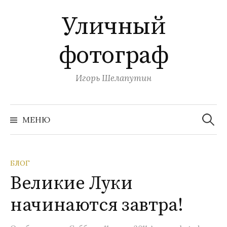
П
Уличный
е
р
фотограф
е
й
т
Игорь Шелапутин
и
к
Н
с
а
МЕНЮ
й
о
т
и
д
:
е
БЛОГ
р
Великие Луки
ж
и
начинаются завтра!
м
о