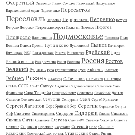
Очеретный
Ошевенск
Павел Соколов
Павелецкий
Павлушенко
Пересветов
Парамоновский овраг
Пархоменко
Переславль
Петренко
Перфильев
Перловка
Петров
Пирогов
Петрово
Петровск
Петровские ворота
Пилюгин
Пименов
Подмосковье
Плещеево
Плохотников
Покровка
Поля
Пьянов
Путилково
Полянка
Попова
Пресня
Пушкинский
Пятигорск
Рдейский
Рдея
Пятницкая
РЖД
Развадовская
Ракета
Расторгуев
Россия
Ростов
Речной вокзал
Рождествено
Росси
Россина
Великий
Рудаков
Руза
Рукавишников
Русе
Рыбаков Е.
Рысачок
Рязань
Рябцев
С.Латыпов
С.Капица
С.Семенов
С.Штенцов
СССР
Савчук
СВЕМА
СУ-17
Садиков
Садовое кольцо
Сальников
Сан-
Сара Тисдейл
Франциско
Северный порт
Селезнева
Семейный Доктор
Сеня
Семушин
Семенов
Семеновская
Сенчурина
Сергей Кузнецов
Серегин
Сергей Латыпов
Серебряный бор
Серпухов
Сетунь
Сидорюк
Сивичев
Сидоров
Симаков
Сеф
Сивцев вражек
Сизова
Сити
Синица
Слетова
Славянов
Смена-8М
Снетков
Соколов
Солотча
Сорокин
Сотский
Спасск-
Солянка
Сорокина
Сорочаны
Спас
Рязанский
Ставарский
Сретенский монастырь
Старая Рязань