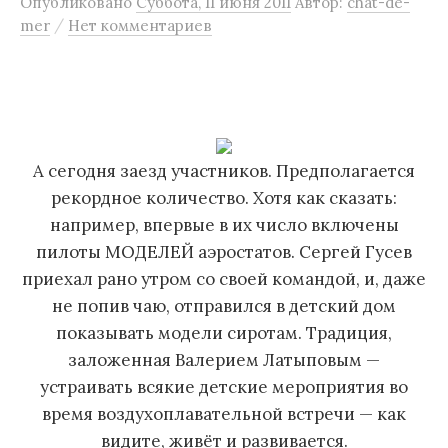
Опубликовано
Суббота, 11 июня 2011
Автор:
chat-de-
м
/
mer
Нет комментариев
у
А сегодня заезд участников. Предполагается
рекордное количество. Хотя как сказать:
например, впервые в их число включены
пилоты МОДЕЛЕЙ аэростатов. Сергей Гусев
приехал рано утром со своей командой, и, даже
не попив чаю, отправился в детский дом
показывать модели сиротам. Традиция,
заложенная Валерием Латыповым —
устраивать всякие детские мероприятия во
время воздухоплавательной встречи — как
видите, живёт и развивается.