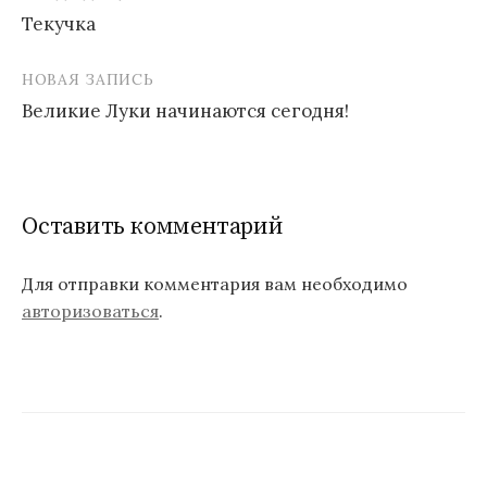
Текучка
Н
НОВАЯ ЗАПИСЬ
а
Великие Луки начинаются сегодня!
в
и
г
Оставить комментарий
а
ц
Для отправки комментария вам необходимо
авторизоваться
.
и
я
п
о
з