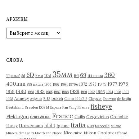
а
п
АРХИВЫ
и
А
р
с
х
я
и
в
м
СЛОВА
ы
35мм
6D
360
69
10d
66
8мм
"Призыв"
5d
114 школа
400mm
1977
1978
1975
1972
1973
838 школа
1960
1962
1964
1970е
1980
1983
1989
1993
1979
1981
1985
1987
1988
1991
1992
1994
1996
1997
Annecy
bokeh
1998
Avignon
B-52
Canon 100/2.8
Chrysler
Daewoo
de Bruijn
fisheye
Deutshland
Dresden
EOS M
Espana
Fan Yang
Firenze
France
Flektogon
Gegevicius
Gailis
Grenoble
fleurs du mal
Italia
Idol4
Horsemann
Hassy
Igaune
L-39
Marceille
Milano
Nikon Coolpix
Nice
Minolta dimage 7i
Montblanc
Napoli
Nikon
Offroad