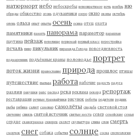
натюрморт
небо
ню
небоскребы
невозвратимое
ночь
ноябрь
окно
общество
одуванчики
обряды
огонь
озеро
окопы
октябрь
осень
ольха
отец
охота
олень
опыт
опыты
осина
панорама
памятники
парамотор
память
параплан
пейзаж
паутина
пепелище
первомай
первый класс
перестройка
пикульник
печаль
повседневность
пиво
пирамида Голода
портрет
половодье
подъёмные краны
подмаренник
природа
поток жизни
прошлое
птицы
православие
работа
путешествие
рабочие
пыльца
радость
радуга
репортаж
река
разлив
реклама
ракушки
рапс
распад
рекорд
реставрация
рисунок
речные трамвайчики
роботы
родители
родник
самолёты
световой стол
рыбы
рябина
салют
самовар
свадьба
святой источник
север
свечение
свиязь
святые места
семейские
семья
смерть
сердце
сканограмма
скворец
скелет
скульптура
слива
слон
солнце
снег
собака
сморчок
события
сосна
спелеология