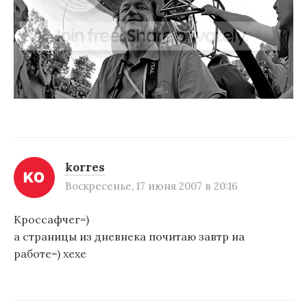
п
и
с
я
м
korres
Воскресенье, 17 июня 2007 в 20:16
Кроссафчег=)
а страницы из дневнека почитаю завтр на
работе=) хехе