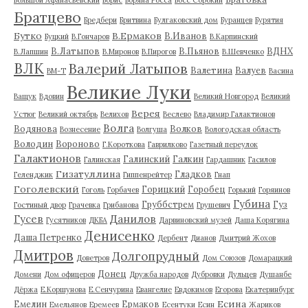
Братцево
Бредбери
Бритвина
Булгаковский дом
Буранцев
Бурятия
Бутко
В.Ермаков
В.Иванов
Буцкий
В.Гончаров
В.Карпинский
В.Латыпов
В.Пьянов
ВДНХ
В.Лапшин
В.Миронов
В.Пирогов
В.Шевченко
ВЛК
Валерий Латыпов
Валетина
Валуев
ВМ-Т
Васина
Великие Луки
Ващук
Вдовин
Великий Новгород
Великий
Верея
Устюг
Великий октябрь
Велихов
Веслево
Владимир Галактионов
Волга
Водянова
Волков
Вознесение
Волгуша
Вологодская область
Володин
Вороново
Г.Короткова
Гаврилково
Газетный переулок
Галактионов
Галинский
Галкин
Галинская
Гардашник
Гасилов
Гизатуллина
Гладков
Геленджик
Гиппенрейтер
Гнап
Гоголевский
Горицкий
Горобец
Гоголь
Горбачев
Горький
Горяинов
Губина
Груббстрем
Гуз
Гостиный двор
Грачевка
Грибанова
Грушевич
Гусев
Данилов
Гусятников
ДКБА
Дарвиновский музей
Даша Корягина
Денисенко
Даша Петренко
Дербент
Дианов
Дмитрий Жохов
Дмитров
Долгопрудный
Доветров
Дом Союзов
Домарацкий
Донец
Домени
Дом офицеров
Дружба народов
Дубровки
Дульцев
Душанбе
Дёржа
Е.Коршунова
Е.Сенчурина
Евангелие
Евдокимов
Егорова
Екатеринбург
Есина
Емелин
Ермаков
Емельянов
Еремеев
Есентуки
Есин
Жариков