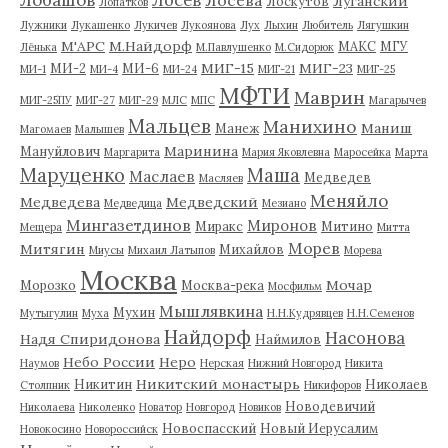
Луганский
Лоскутов
Лопатков
Лужники
Лукашенко
Лукичев
Лукоянова
Лух
Лыхин
Любитель
Лягушкин
М'АРС
М.Найдорф
МАКС
МГУ
Лёнька
М.Павлушенко
М.Сидорюк
МИГ-15
МИГ-23
МИ-2
МИ-6
МИ-1
МИ-4
МИ-24
МИГ-21
МИГ-25
МФТИ
Маврин
МИГ-25ПУ
МИГ-27
МИГ-29
МЛС
МПС
Магарычев
Мальцев
Манихино
Маниш
Манеж
Магомаев
Малышев
Маринина
Мануйлович
Маргарита
Мария Яковлевна
Маросейка
Марта
Маруценко
Маша
Маслаев
Медведев
Масляев
Меняйло
Медведева
Медведский
Медведица
Мезиано
Мингазетдинов
Миронов
Миракс
Митино
Мещера
Митта
Морев
Митягин
Михайлов
Миусы
Михаил Латыпов
Морева
Москва
Мочар
Морозко
Москва-река
Мосфильм
Мышлявкина
Мухин
Мутыгулин
Муха
Н.Н.Кудрявцев
Н.Н.Семенов
Найдорф
Насонова
Надя Спиридонова
Наймилов
Небо России
Неро
Наумов
Нерская
Нижний Новгород
Никита
Никитский монастырь
Никитин
Николаев
Столпник
Никифоров
Новодевичий
Николаева
Николенко
Новатор
Новгород
Новиков
Новоспасский
Новый Иерусалим
Новокосино
Новороссийск