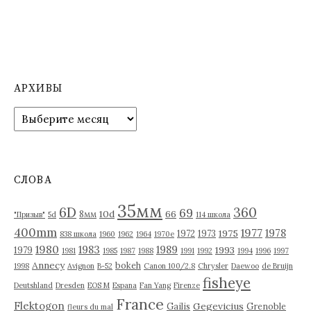
АРХИВЫ
А
р
х
и
в
СЛОВА
ы
35мм
6D
360
69
10d
66
8мм
"Призыв"
5d
114 школа
400mm
1977
1978
1975
1972
1973
838 школа
1960
1962
1964
1970е
1980
1983
1989
1993
1979
1981
1985
1987
1988
1991
1992
1994
1996
1997
Annecy
bokeh
1998
Avignon
B-52
Canon 100/2.8
Chrysler
Daewoo
de Bruijn
fisheye
Deutshland
Dresden
EOS M
Espana
Fan Yang
Firenze
France
Flektogon
Gegevicius
Gailis
Grenoble
fleurs du mal