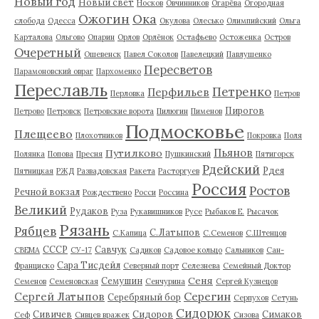
Новый год
Новый свет
Носков
Овчинников
Огарёва
Огородная
Ожогин
Ока
слобода
Одесса
Окулова
Олесько
Олимпийский
Ольга
Карталова
Ольгово
Опарин
Орлов
Орлёнок
Остафьево
Остоженка
Остров
Очеретный
Ошевенск
Павел Соколов
Павелецкий
Павлушенко
Пересветов
Парамоновский овраг
Пархоменко
Переславль
Петренко
Перфильев
Перловка
Петров
Пирогов
Петрово
Петровск
Петровские ворота
Пилюгин
Пименов
Подмосковье
Плещеево
Плохотников
Покровка
Поля
Пьянов
Путилково
Полянка
Попова
Пресня
Пушкинский
Пятигорск
Рдейский
Рдея
Пятницкая
РЖД
Развадовская
Ракета
Расторгуев
Россия
Ростов
Речной вокзал
Рождествено
Росси
Россина
Великий
Рудаков
Руза
Рукавишников
Русе
Рыбаков Е.
Рысачок
Рязань
Рябцев
С.Латыпов
С.Капица
С.Семенов
С.Штенцов
СССР
Савчук
СВЕМА
СУ-17
Садиков
Садовое кольцо
Сальников
Сан-
Сара Тисдейл
Франциско
Северный порт
Селезнева
Семейный Доктор
Сеня
Семушин
Семенов
Семеновская
Сенчурина
Сергей Кузнецов
Серегин
Сергей Латыпов
Серебряный бор
Серпухов
Сетунь
Сидорюк
Сивичев
Сидоров
Симаков
Сеф
Сивцев вражек
Сизова