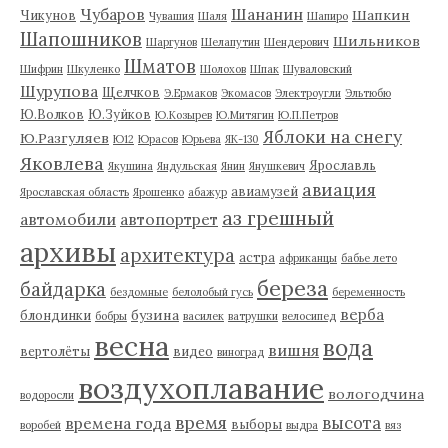
Чубаров
Шананин
Шапкин
Чикунов
Чувашия
Шаля
Шапиро
Шапошников
Шильников
Шаргунов
Шелапутин
Шендерович
Шматов
Шифрин
Шкуленко
Шолохов
Шпак
Шуваловский
Шурупова
Щелчков
Э.Ермаков
Экомасов
Электроугли
Эльтюбю
Ю.Волков
Ю.Зуйков
Ю.Козырев
Ю.Митягин
Ю.П.Петров
Яблоки на снегу
Ю.Разгуляев
Ю12
Юрасов
Юрьева
ЯК-130
Яковлева
Ярославль
Якушина
Яндульская
Янин
Янушкевич
авиация
авиамузей
Ярославская область
Ярошенко
абажур
аз грешный
автомобили
автопортрет
архивы
архитектура
астра
африканцы
бабье лето
береза
байдарка
бездомные
белолобый гусь
беременность
верба
бузина
блондинки
бобры
василек
ватрушки
велосипед
весна
вода
вишня
вертолёты
видео
виноград
воздухоплавание
вологодчина
водоросли
время
высота
времена года
выборы
воробей
выдра
вяз