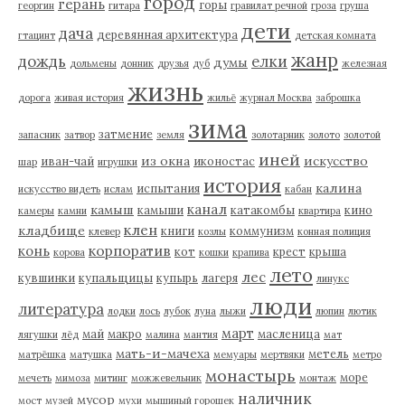
город
герань
горы
георгин
гитара
гравилат речной
гроза
груша
дети
дача
деревянная архитектура
гтацинт
детская комната
жанр
дождь
елки
думы
дольмены
донник
друзья
дуб
железная
жизнь
дорога
живая история
жильё
журнал Москва
заброшка
зима
затмение
запасник
затвор
земля
золотарник
золото
золотой
иней
из окна
искусство
иван-чай
иконостас
шар
игрушки
история
калина
испытания
искусство видеть
ислам
кабан
канал
камыш
камыши
катакомбы
кино
камеры
камни
квартира
клен
кладбище
книги
коммунизм
клевер
козлы
конная полиция
корпоратив
конь
кот
крест
крыша
корова
кошки
крапива
лето
лес
кувшинки
купальщицы
купырь
лагеря
линукс
люди
литература
лодки
лось
лубок
луна
лыжи
люпин
лютик
март
май
макро
масленица
лягушки
лёд
малина
мантия
мат
мать-и-мачеха
метель
матрёшка
матушка
мемуары
мертвяки
метро
монастырь
море
мечеть
мимоза
митинг
можжевельник
монтаж
наличник
мусор
мост
музей
мухи
мышиный горошек