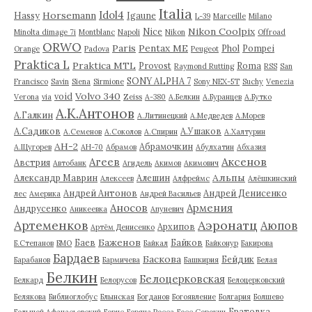
Italia
Idol4
Horsemann
Hassy
Igaune
L-39
Marceille
Milano
Nikon Coolpix
Nice
Minolta dimage 7i
Montblanc
Napoli
Nikon
Offroad
ORWO
Paris
Pentax ME
Phol
Pompei
Orange
Padova
Peugeot
Praktica L
Praktica MTL
Provost
Roma
Raymond Rutting
RSS
San
SONY ALPHA 7
Francisco
Savin
Siena
Sirmione
Sony NEX-5T
Suchy
Venezia
Volvo 340
void
Verona
via
Zeiss
А-380
А.Белкин
А.Буранцев
А.Бутко
А.К.Антонов
А.Галкин
А.Литинецкий
А.Медведев
А.Морев
А.Садиков
А.Ушаков
А.Семенов
А.Соколов
А.Спирин
А.Халтурин
АН-2
Абрамочкин
А.Щугорев
АН-70
Абрамов
Абулхатин
Абхазия
Аксенов
Агеев
Австрия
Автобанк
Агидель
Акимов
Акимович
Альпы
Александр Маврин
Алешин
Алексеев
Алфреймс
Алёшкинский
Андрей Антонов
Андрей Денисенко
лес
Америка
Андрей Васильев
Аносов
Армения
Андрусенко
Аникеевка
Апуневич
Артеменков
Аэронатц
Аюпов
Архипов
Артём Денисенко
Баженов
Баев
Байков
Б.Степанов
БМО
Байкал
Байконур
Бакирова
Бардаев
Баскова
Бейдик
Барабанов
Бармичева
Башкирия
Белая
Белкин
Белоцерковская
Белкард
Белорусов
Белоцерковский
Белякова
Библиоглобус
Блынская
Богданов
Богоявление
Болгария
Болшево
Братовка
Большой Афанасьевский
Борис
Боряна Росса
Босс Сорокин