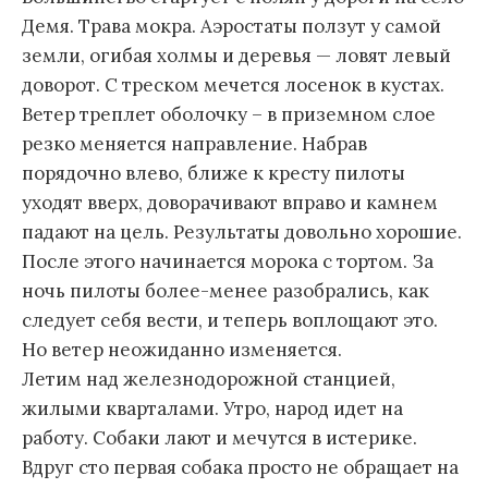
Демя. Трава мокра. Аэростаты ползут у самой
земли, огибая холмы и деревья — ловят левый
доворот. С треском мечется лосенок в кустах.
Ветер треплет оболочку – в приземном слое
резко меняется направление. Набрав
порядочно влево, ближе к кресту пилоты
уходят вверх, доворачивают вправо и камнем
падают на цель. Результаты довольно хорошие.
После этого начинается морока с тортом. За
ночь пилоты более-менее разобрались, как
следует себя вести, и теперь воплощают это.
Но ветер неожиданно изменяется.
Летим над железнодорожной станцией,
жилыми кварталами. Утро, народ идет на
работу. Собаки лают и мечутся в истерике.
Вдруг сто первая собака просто не обращает на