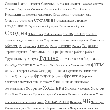
Сити
Синица
Слетова
Славянов
Смена-8М
Снетков
Соколов
Солотча
Сорокин
Сотский
Спасск-
Солянка
Сорокина
Сорочаны
Спас
Рязанский
Ставарский
Сретенский монастырь
Старая Рязань
Стегалина
Старица
Статкевич
Столешников
Строгино
Студеникин
Студенческая
Суздаль
Суздальская
Сурин
Сходня
ТУ-95
ТУ-160
ТУ-144
Т.Валетина
Т.Мельяненко
Тарасов
Тверская
Таганка
Таджикистан
Таран
Тахтамышев
Тверская
Торжков
область
Тип-22
Тишкин
Тер-Крикоров
Титов
Ткачев
Третьяковка
Трофимов
Торжок
Торшина
Трубеж
Трубная
Тушино
Тюхтяев
Украина
Трусенков
Ту-22
Тула
Удот
ФУПМ
Унежев
Учватов
Ушаков
Улан-Удэ
Урал
Усенко
Уфа
ФВР
Феодоровский
ФУПМ50
Федоров
Федько
Ферапонтово
Филипенко
Франция
Фролкин
Фотоцентр
Фитиль
Фридман
Фурсенко
Херсон
Халтурин
Харитоньевский
Хасавюрт
Химки
Химкинское
Ходынка
Ховрино
Холод
Хохлов
водохранилище
Хорошево
Храм Всех Святых на Кулишках
Храм Святителя Николая в Клённиках
Храм
ЧБ
Хромченко
Успения на Успенском вражке
Ценькуш
Чатырдаг
Черников
Черноплеков
Чегем
Чекандин
Чечулинская
Чигирев