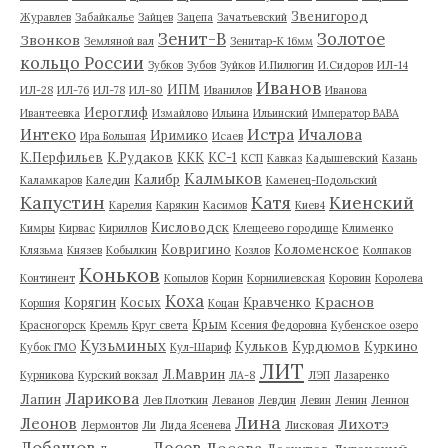
Звенигород
Журавлев
Забайкалье
Зайцев
Зацепа
Зачатьевский
Зенит-В
Золотое
Звонков
Земляной вал
Зенитар-К 16мм
кольцо России
Зубков
Зубов
Зуйков
И.Пилюгин
И.Сидоров
ИЛ-14
Иванов
ИПМ
ИЛ-28
ИЛ-76
ИЛ-78
ИЛ-80
Иванилов
Иванова
Иероглиф
Ивантеевка
Измайлово
Ильина
Ильинский
Император ВАВА
Истра
Интеко
Ичалова
Иримико
Ира Большая
Исаев
К.Перфильев
К.Рудаков
ККК
КС-1
КСП
Кавказ
Кадышевский
Казань
Калмыков
Калибр
Каламкаров
Каледин
Каменец-Подольский
Капустин
Катя
Киенский
Карелия
Карякин
Касимов
Киев4
Кисловодск
Кимры
Кирвас
Кириллов
Клещеево городище
Клименко
Ковригино
Коломенское
Клязьма
Князев
Кобылкин
Козлов
Колпаков
Коньков
Континент
Копылов
Корин
Корнилиевская
Коровин
Королева
Коха
Краснов
Корягин
Косых
Кравченко
Коршия
Коцан
Крым
Красногорск
Кремль
Круг света
Ксения Федоровна
Кубенское озеро
Кузьминых
Кульков
Курдюмов
Куркино
Кубок ГМО
Кул-Шариф
ЛИТ
Л.Маврин
Курникова
Курский вокзал
ЛА-8
ЛЭП
Лазаренко
Ларикова
Лапин
Лев Плоткин
Леванов
Левдин
Левин
Ленин
Леннон
Лина
Леонов
Лихотэ
Лермонтов
Ли
Лида Ясенева
Лисковая
Лобашов
Лосев
Лосева