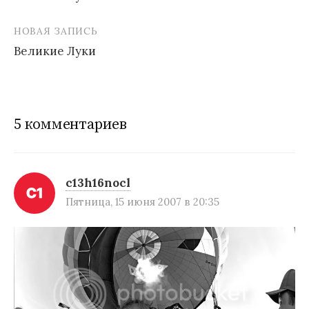
Н
НОВАЯ ЗАПИСЬ
а
Великие Луки
в
и
г
5 комментариев
а
ц
и
c13h16nocl
Пятница, 15 июня 2007 в 20:35
я
п
о
з
а