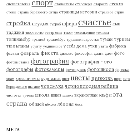
спорт
стекло
спелестология
сталактиты
староверы
старость
страницы истории
стены
страна берёзового ситца
странное
стрим
счастье
стройка
студия
сфера
сын
сугроб
таджики
творчество
театр огня
текст
телевидение
техника
туман
туризм
топинамбур
трамвай
троллейбус
трудные подростки
тюльпаны
у себя дома
утки
фабрика
убунту
уединенное
утята
фиеста
февраль
фото
фасады
физалис
философия
флаги
флот
фотография
фотография - это
фотовыставка
фотографы
фотокамеры
фотошкола
фреска
фотокружок
цветы
церковь
хризантемы
художник
храм
цвет
цирк
цирк
черемуха
черноплодная рябина
Вернадского
цыгане
эта
школа
шлюз
экраноплан
эльфы
чистотел
чучела
шмель
страна
яблоня
юбилей
яблоки
ёлка
МЕТА