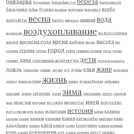
береза
байдарка
бездомные
белолобый гусь
беременность
верба
бузина
блондинки
бобры
василек
ватрушки
велосипед
весна
вода
вишня
вертолёты
видео
виноград
воздухоплавание
вологодчина
водоросли
время
высота
времена года
выборы
воробей
выдра
вяз
город
герань
горы
георгин
гитара
гравилат речной
гроза
груша
дети
дача
деревянная архитектура
гтацинт
детская комната
жанр
дождь
елки
думы
дольмены
донник
друзья
дуб
железная
жизнь
дорога
живая история
жильё
журнал Москва
заброшка
зима
затмение
запасник
затвор
земля
золотарник
золото
золотой
иней
из окна
искусство
иван-чай
иконостас
шар
игрушки
история
калина
испытания
искусство видеть
ислам
кабан
канал
камыш
камыши
катакомбы
кино
камеры
камни
квартира
клен
кладбище
книги
коммунизм
клевер
козлы
конная полиция
корпоратив
конь
кот
крест
крыша
корова
кошки
крапива