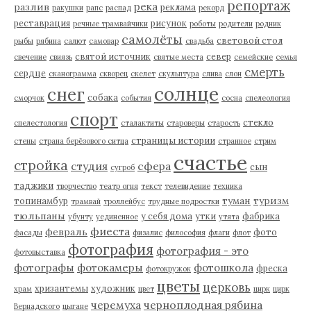
репортаж
река
разлив
реклама
ракушки
рапс
распад
рекорд
реставрация
рисунок
речные трамвайчики
роботы
родители
родник
самолёты
световой стол
рыбы
рябина
салют
самовар
свадьба
святой источник
север
свечение
свиязь
святые места
семейские
семья
смерть
сердце
сканограмма
скворец
скелет
скульптура
слива
слон
солнце
снег
собака
сморчок
события
сосна
спелеология
спорт
стекло
спелестология
сталактиты
староверы
старость
страницы истории
стены
страна берёзового ситца
странное
стрим
счастье
стройка
студия
сфера
сын
сугроб
таджики
творчество
театр огня
текст
телевидение
техника
туман
туризм
топинамбур
трамвай
троллейбус
трудные подростки
тюльпаны
у себя дома
утки
фабрика
убунту
уединенное
утята
фиеста
февраль
фото
фасады
физалис
философия
флаги
флот
фотография
фотография - это
фотовыставка
фотографы
фотокамеры
фотошкола
фреска
фотокружок
цветы
церковь
хризантемы
художник
храм
цвет
цирк
цирк
черемуха
черноплодная рябина
Вернадского
цыгане