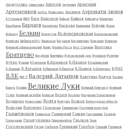
Аносов
Армения
Андрусенко
Аникеевка
Апуневич
Артеменков
Аэронатц
Аюпов
Архипов
Артём Денисенко
Баженов
Баев
Байков
Б.Степанов
БМО
Байкал
Байконур
Бакирова
Бардаев
Баскова
Бейдик
Барабанов
Бармичева
Башкирия
Белая
Белкин
Белоцерковская
Белкард
Белорусов
Белоцерковский
Белякова
Библиоглобус
Блынская
Богданов
Богоявление
Болгария
Болшево
Братовка
Большой Афанасьевский
Борис
Боряна Росса
Босс Сорокин
Братцево
Бредбери
Бритвина
Булгаковский дом
Буранцев
Бурятия
Бутко
В.Ермаков
В.Иванов
Буцкий
В.Гончаров
В.Карпинский
В.Латыпов
В.Пьянов
ВДНХ
В.Лапшин
В.Миронов
В.Пирогов
В.Шевченко
ВЛК
Валерий Латыпов
Валетина
Валуев
ВМ-Т
Васина
Великие Луки
Ващук
Вдовин
Великий Новгород
Великий
Верея
Устюг
Великий октябрь
Велихов
Веслево
Владимир Галактионов
Волга
Водянова
Волков
Вознесение
Волгуша
Вологодская область
Володин
Вороново
Г.Короткова
Гаврилково
Газетный переулок
Галактионов
Галинский
Галкин
Галинская
Гардашник
Гасилов
Гизатуллина
Гладков
Геленджик
Гиппенрейтер
Гнап
Гоголевский
Горицкий
Горобец
Гоголь
Горбачев
Горький
Горяинов