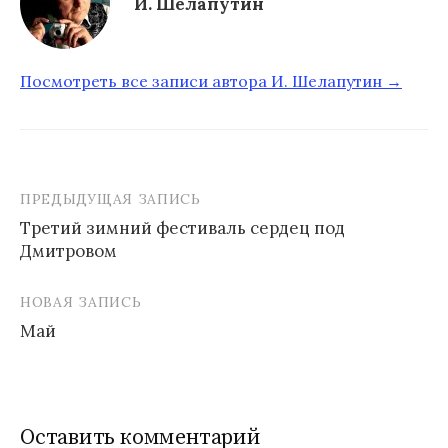
И. Шелапутин
Посмотреть все записи автора И. Шелапутин →
ПРЕДЫДУЩАЯ ЗАПИСЬ
Третий зимний фестиваль сердец под
Дмитровом
Н
а
НОВАЯ ЗАПИСЬ
в
Май
и
г
а
Оставить комментарий