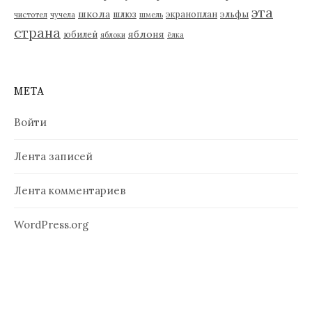
эта
школа
шлюз
экраноплан
эльфы
чистотел
чучела
шмель
страна
яблоня
юбилей
яблоки
ёлка
МЕТА
Войти
Лента записей
Лента комментариев
WordPress.org