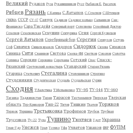
Великий
Рудаков
Руза
Рукавишников
Русе
Рыбаков Е.
Рысачок
Рязань
Рябцев
С.Латыпов
С.Капица
С.Семенов
С.Штенцов
СССР
Савчук
СВЕМА
СУ-17
Садиков
Садовое кольцо
Сальников
Сан-
Сара Тисдейл
Франциско
Северный порт
Селезнева
Семейный Доктор
Сеня
Семушин
Семенов
Семеновская
Сенчурина
Сергей Кузнецов
Серегин
Сергей Латыпов
Серебряный бор
Серпухов
Сетунь
Сидорюк
Сивичев
Сидоров
Симаков
Сеф
Сивцев вражек
Сизова
Сити
Синица
Слетова
Славянов
Смена-8М
Снетков
Соколов
Солотча
Сорокин
Сотский
Спасск-
Солянка
Сорокина
Сорочаны
Спас
Рязанский
Ставарский
Сретенский монастырь
Старая Рязань
Стегалина
Старица
Статкевич
Столешников
Строгино
Студеникин
Студенческая
Суздаль
Суздальская
Сурин
Сходня
ТУ-95
ТУ-160
ТУ-144
Т.Валетина
Т.Мельяненко
Тарасов
Тверская
Таганка
Таджикистан
Таран
Тахтамышев
Тверская
Торжков
область
Тип-22
Тишкин
Тер-Крикоров
Титов
Ткачев
Третьяковка
Трофимов
Торжок
Торшина
Трубеж
Трубная
Тушино
Тюхтяев
Украина
Трусенков
Ту-22
Тула
Удот
ФУПМ
Унежев
Учватов
Ушаков
Улан-Удэ
Урал
Усенко
Уфа
ФВР