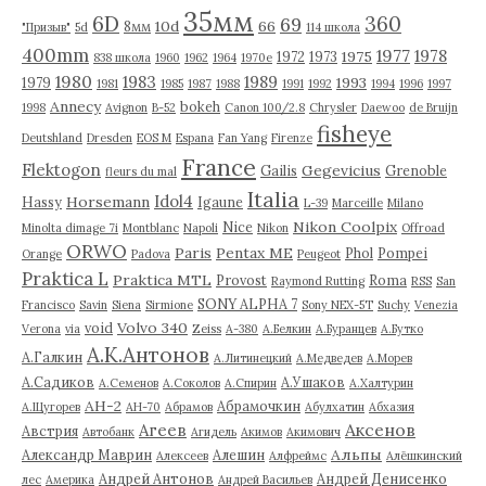
35мм
6D
360
69
10d
66
8мм
"Призыв"
5d
114 школа
400mm
1977
1978
1975
1972
1973
838 школа
1960
1962
1964
1970е
1980
1983
1989
1993
1979
1981
1985
1987
1988
1991
1992
1994
1996
1997
Annecy
bokeh
1998
Avignon
B-52
Canon 100/2.8
Chrysler
Daewoo
de Bruijn
fisheye
Deutshland
Dresden
EOS M
Espana
Fan Yang
Firenze
France
Flektogon
Gegevicius
Gailis
Grenoble
fleurs du mal
Italia
Idol4
Horsemann
Hassy
Igaune
L-39
Marceille
Milano
Nikon Coolpix
Nice
Minolta dimage 7i
Montblanc
Napoli
Nikon
Offroad
ORWO
Paris
Pentax ME
Phol
Pompei
Orange
Padova
Peugeot
Praktica L
Praktica MTL
Provost
Roma
Raymond Rutting
RSS
San
SONY ALPHA 7
Francisco
Savin
Siena
Sirmione
Sony NEX-5T
Suchy
Venezia
Volvo 340
void
Verona
via
Zeiss
А-380
А.Белкин
А.Буранцев
А.Бутко
А.К.Антонов
А.Галкин
А.Литинецкий
А.Медведев
А.Морев
А.Садиков
А.Ушаков
А.Семенов
А.Соколов
А.Спирин
А.Халтурин
АН-2
Абрамочкин
А.Щугорев
АН-70
Абрамов
Абулхатин
Абхазия
Аксенов
Агеев
Австрия
Автобанк
Агидель
Акимов
Акимович
Альпы
Александр Маврин
Алешин
Алексеев
Алфреймс
Алёшкинский
Андрей Антонов
Андрей Денисенко
лес
Америка
Андрей Васильев