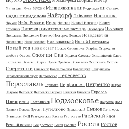
Мочар
Морозко
Москва-река
Мосфильм
Мышлявкина
Мухин
Мутыгулин
Муха
Н.Н.Кудрявцев
Н.Н.Семенов
Найдорф
Насонова
Надя Спиридонова
Наймилов
Небо России
Неро
Наумов
Нерская
Нижний Новгород
Никита
Никитский монастырь
Никитин
Николаев
Столпник
Никифоров
Новодевичий
Николаева
Николенко
Новатор
Новгород
Новиков
Новоспасский
Новый Иерусалим
Новокосино
Новороссийск
Новый год
Новый свет
Носков
Овчинников
Огарёва
Огородная
Ожогин
Ока
слобода
Одесса
Окулова
Олесько
Олимпийский
Ольга
Карталова
Ольгово
Опарин
Орлов
Орлёнок
Остафьево
Остоженка
Остров
Очеретный
Ошевенск
Павел Соколов
Павелецкий
Павлушенко
Пересветов
Парамоновский овраг
Пархоменко
Переславль
Петренко
Перфильев
Перловка
Петров
Пирогов
Петрово
Петровск
Петровские ворота
Пилюгин
Пименов
Подмосковье
Плещеево
Плохотников
Покровка
Поля
Пьянов
Путилково
Полянка
Попова
Пресня
Пушкинский
Пятигорск
Рдейский
Рдея
Пятницкая
РЖД
Развадовская
Ракета
Расторгуев
Россия
Ростов
Речной вокзал
Рождествено
Росси
Россина