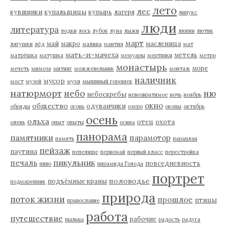
лето
лес
кувшинки
купальщицы
купырь
лагеря
линукс
люди
литература
лодки
лось
лубок
луна
лыжи
люпин
лютик
март
май
макро
масленица
лягушки
лёд
малина
мантия
мат
мать-и-мачеха
метель
матрёшка
матушка
мемуары
мертвяки
метро
монастырь
море
мечеть
мимоза
митинг
можжевельник
монтаж
наличник
мусор
мост
музей
мухи
мышиный горошек
натюрморт
небо
ню
небоскребы
невозвратимое
ночь
ноябрь
окно
общество
одуванчики
обряды
огонь
озеро
окопы
октябрь
осень
ольха
отец
охота
олень
опыт
опыты
осина
панорама
памятники
парамотор
память
параплан
пейзаж
паутина
пепелище
первомай
первый класс
перестройка
пикульник
печаль
повседневность
пиво
пирамида Голода
портрет
половодье
подъёмные краны
подмаренник
природа
поток жизни
прошлое
птицы
православие
работа
путешествие
рабочие
пыльца
радость
радуга