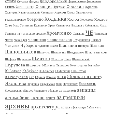
Феодоровский
ФУПМ50
Федоров
Федько
Ферапонтово
Филипенко
Франция
Фролкин
Фотоцентр
Фитиль
Фридман
Фурсенко
Херсон
Халтурин
Харитоньевский
Хасавюрт
Химки
Химкинское
Ходынка
Ховрино
Холод
Хохлов
водохранилище
Хорошево
Храм Всех Святых на Кулишках
Храм Святителя Николая в Клённиках
Храм
ЧБ
Хромченко
Успения на Успенском вражке
Ценькуш
Чатырдаг
Черников
Черноплеков
Чегем
Чекандин
Чечулинская
Чигирев
Чубаров
Шананин
Шапкин
Чикунов
Чувашия
Шаля
Шапиро
Шапошников
Шильников
Шаргунов
Шелапутин
Шендерович
Шматов
Шифрин
Шкуленко
Шолохов
Шпак
Шуваловский
Шурупова
Щелчков
Э.Ермаков
Экомасов
Электроугли
Эльтюбю
Ю.Волков
Ю.Зуйков
Ю.Козырев
Ю.Митягин
Ю.П.Петров
Яблоки на снегу
Ю.Разгуляев
Ю12
Юрасов
Юрьева
ЯК-130
Яковлева
Ярославль
Якушина
Яндульская
Янин
Янушкевич
авиация
авиамузей
Ярославская область
Ярошенко
абажур
аз грешный
автомобили
автопортрет
архивы
архитектура
астра
африканцы
бабье лето