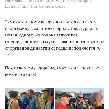
Опубликовано
Пятница, 07 марта 2025
Автор:
И.
м
/
Шелапутин
Нет комментариев
у
Замечательному воздухоплавателю, пилоту,
спортсмену, создателю аэростатов, журнала,
музея, одному из родоначальников
отечественного воздухоплавания и основателю
спортивной династии сегодня исполняется 70
лет.
Пожелаем ему здоровья, счастья и успехов во
всех его делах!