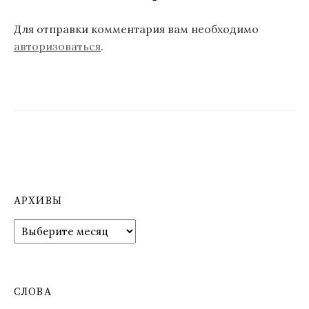
ц
Для отправки комментария вам необходимо
и
авторизоваться
.
я
п
о
з
а
п
АРХИВЫ
и
А
с
р
я
х
и
м
в
СЛОВА
ы