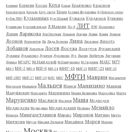
Коха
Краснов
Корягин
Косых
Кравченко
Коршия
Коцан
Крым
Красногорск
Кремль
Круг света
Ксения Федоровна
Кубенское озеро
Кузьминых
Кульков
Курдюмов
Куркино
Кубок ГМО
Кул-Шариф
ЛИТ
Л.Маврин
Курникова
Курский вокзал
ЛА-8
ЛЭП
Лазаренко
Ларикова
Лапин
Лев Плоткин
Леванов
Левдин
Левин
Ленин
Леннон
Лина
Леонов
Лихотэ
Лермонтов
Ли
Лида Ясенева
Лисковая
Лобашов
Лосев
Лосева
Луганский
Лоскутов
Лопатков
Лужники
Лукашенко
Лукичев
Лукоянова
Лух
Лыхин
Любитель
Лягушкин
М'АРС
М.Найдорф
МАКС
МГУ
Лёнька
М.Павлушенко
М.Сидорюк
МИГ-15
МИГ-23
МИ-2
МИ-6
МИ-1
МИ-4
МИ-24
МИГ-21
МИГ-25
МФТИ
Маврин
МИГ-25ПУ
МИГ-27
МИГ-29
МЛС
МПС
Магарычев
Мальцев
Манихино
Маниш
Манеж
Магомаев
Малышев
Маринина
Мануйлович
Маргарита
Мария Яковлевна
Маросейка
Марта
Маруценко
Маша
Маслаев
Медведев
Масляев
Меняйло
Медведева
Медведский
Медведица
Мезиано
Мингазетдинов
Миронов
Миракс
Митино
Мещера
Митта
Морев
Митягин
Михайлов
Миусы
Михаил Латыпов
Морева
Москва