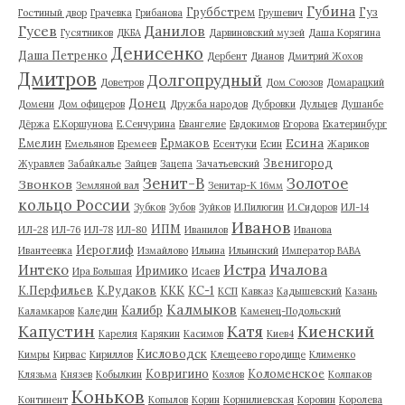
Губина
Груббстрем
Гуз
Гостиный двор
Грачевка
Грибанова
Грушевич
Гусев
Данилов
Гусятников
ДКБА
Дарвиновский музей
Даша Корягина
Денисенко
Даша Петренко
Дербент
Дианов
Дмитрий Жохов
Дмитров
Долгопрудный
Доветров
Дом Союзов
Домарацкий
Донец
Домени
Дом офицеров
Дружба народов
Дубровки
Дульцев
Душанбе
Дёржа
Е.Коршунова
Е.Сенчурина
Евангелие
Евдокимов
Егорова
Екатеринбург
Есина
Емелин
Ермаков
Емельянов
Еремеев
Есентуки
Есин
Жариков
Звенигород
Журавлев
Забайкалье
Зайцев
Зацепа
Зачатьевский
Зенит-В
Золотое
Звонков
Земляной вал
Зенитар-К 16мм
кольцо России
Зубков
Зубов
Зуйков
И.Пилюгин
И.Сидоров
ИЛ-14
Иванов
ИПМ
ИЛ-28
ИЛ-76
ИЛ-78
ИЛ-80
Иванилов
Иванова
Иероглиф
Ивантеевка
Измайлово
Ильина
Ильинский
Император ВАВА
Истра
Интеко
Ичалова
Иримико
Ира Большая
Исаев
К.Перфильев
К.Рудаков
ККК
КС-1
КСП
Кавказ
Кадышевский
Казань
Калмыков
Калибр
Каламкаров
Каледин
Каменец-Подольский
Капустин
Катя
Киенский
Карелия
Карякин
Касимов
Киев4
Кисловодск
Кимры
Кирвас
Кириллов
Клещеево городище
Клименко
Ковригино
Коломенское
Клязьма
Князев
Кобылкин
Козлов
Колпаков
Коньков
Континент
Копылов
Корин
Корнилиевская
Коровин
Королева