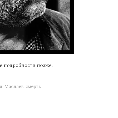
е подробности позже.
и
,
Маслаев
,
смерть