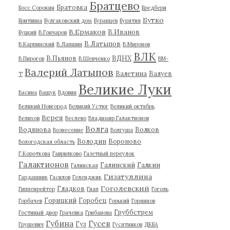
Братцево
Братовка
Босс Сорокин
Бредбери
Бутко
Бритвина
Булгаковский дом
Буранцев
Бурятия
В.Ермаков
В.Иванов
Буцкий
В.Гончаров
В.Латыпов
В.Карпинский
В.Лапшин
В.Миронов
ВЛК
В.Пьянов
ВДНХ
В.Пирогов
В.Шевченко
ВМ-
Валерий Латыпов
Валетина
Валуев
Т
Великие Луки
Васина
Ващук
Вдовин
Великий Новгород
Великий Устюг
Великий октябрь
Верея
Велихов
Веслево
Владимир Галактионов
Волга
Водянова
Волков
Вознесение
Волгуша
Володин
Вороново
Вологодская область
Г.Короткова
Гаврилково
Газетный переулок
Галактионов
Галинский
Галкин
Галинская
Гизатуллина
Гардашник
Гасилов
Геленджик
Гоголевский
Гладков
Гиппенрейтер
Гнап
Гоголь
Горицкий
Горобец
Горбачев
Горький
Горяинов
Груббстрем
Гостиный двор
Грачевка
Грибанова
Губина
Гусев
Гуз
Грушевич
Гусятников
ДКБА