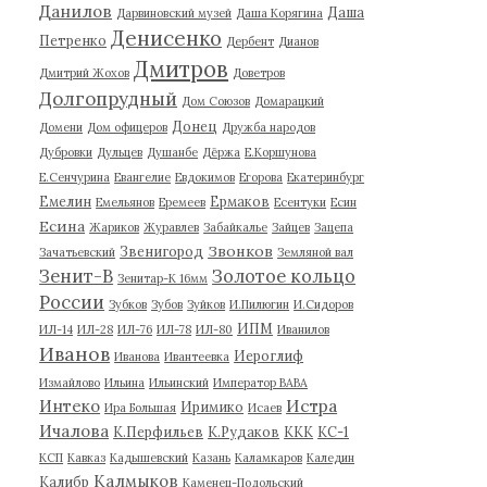
Данилов
Даша
Дарвиновский музей
Даша Корягина
Денисенко
Петренко
Дербент
Дианов
Дмитров
Дмитрий Жохов
Доветров
Долгопрудный
Дом Союзов
Домарацкий
Донец
Домени
Дом офицеров
Дружба народов
Дубровки
Дульцев
Душанбе
Дёржа
Е.Коршунова
Е.Сенчурина
Евангелие
Евдокимов
Егорова
Екатеринбург
Емелин
Ермаков
Емельянов
Еремеев
Есентуки
Есин
Есина
Жариков
Журавлев
Забайкалье
Зайцев
Зацепа
Звонков
Звенигород
Зачатьевский
Земляной вал
Зенит-В
Золотое кольцо
Зенитар-К 16мм
России
Зубков
Зубов
Зуйков
И.Пилюгин
И.Сидоров
ИПМ
ИЛ-14
ИЛ-28
ИЛ-76
ИЛ-78
ИЛ-80
Иванилов
Иванов
Иероглиф
Иванова
Ивантеевка
Измайлово
Ильина
Ильинский
Император ВАВА
Истра
Интеко
Иримико
Ира Большая
Исаев
Ичалова
К.Перфильев
К.Рудаков
ККК
КС-1
КСП
Кавказ
Кадышевский
Казань
Каламкаров
Каледин
Калмыков
Калибр
Каменец-Подольский