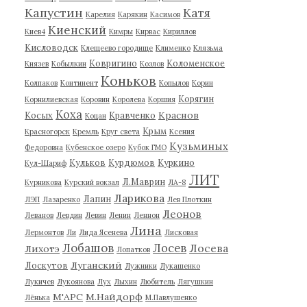
Капустин
Катя
Карелия
Карякин
Касимов
Киенский
Киев4
Кимры
Кирвас
Кириллов
Кисловодск
Клещеево городище
Клименко
Клязьма
Ковригино
Коломенское
Князев
Кобылкин
Козлов
Коньков
Колпаков
Континент
Копылов
Корин
Корягин
Корнилиевская
Коровин
Королева
Коршия
Коха
Краснов
Косых
Кравченко
Коцан
Крым
Красногорск
Кремль
Круг света
Ксения
Кузьминых
Федоровна
Кубенское озеро
Кубок ГМО
Кульков
Курдюмов
Куркино
Кул-Шариф
ЛИТ
Л.Маврин
Курникова
Курский вокзал
ЛА-8
Ларикова
Лапин
ЛЭП
Лазаренко
Лев Плоткин
Леонов
Леванов
Левдин
Левин
Ленин
Леннон
Лина
Лермонтов
Ли
Лида Ясенева
Лисковая
Лобашов
Лосев
Лосева
Лихотэ
Лопатков
Луганский
Лоскутов
Лужники
Лукашенко
Лукичев
Лукоянова
Лух
Лыхин
Любитель
Лягушкин
М'АРС
М.Найдорф
Лёнька
М.Павлушенко