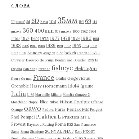
в
СЛОВА
ы
35мм
6D
69
10d
66
8мм
"Призыв"
5d
114
360
400mm
школа
838 школа
1960
1962
1964
1977
1980
1978
1975
1972
1973
1979
1970е
1981
1983
1989
1993
1985
1987
1988
1991
1992
1994
1996
Annecy
bokeh
1997
1998
Avignon
B-52
Canon 100/2.8
Chrysler
Daewoo
de Bruijn
Deutshland
Dresden
EOS M
fisheye
Flektogon
Espana
Fan Yang
Firenze
France
Gegevicius
Gailis
fleurs du mal
Idol4
Horsemann
Grenoble
Hassy
Igaune
Italia
L-39
Marceille
Milano
Minolta dimage 7i
Nikon Coolpix
Nice
Montblanc
Napoli
Nikon
Offroad
ORWO
Paris
Pentax ME
Orange
Padova
Peugeot
Praktica L
Praktica MTL
Phol
Pompei
Provost
Roma
Raymond Rutting
RSS
San Francisco
SONY ALPHA 7
Savin
Siena
Sirmione
Sony NEX-5T
Volvo 340
void
Suchy
Venezia
Verona
via
Zeiss
А-380