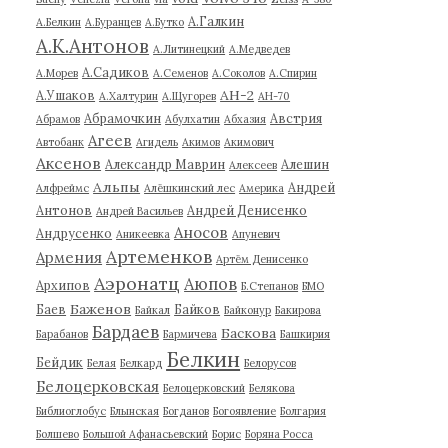
А.Галкин
А.Белкин
А.Буранцев
А.Бутко
А.К.Антонов
А.Литинецкий
А.Медведев
А.Садиков
А.Морев
А.Семенов
А.Соколов
А.Спирин
АН-2
А.Ушаков
А.Халтурин
А.Щугорев
АН-70
Абрамочкин
Австрия
Абрамов
Абулхатин
Абхазия
Агеев
Автобанк
Агидель
Акимов
Акимович
Аксенов
Александр Маврин
Алешин
Алексеев
Альпы
Андрей
Алфреймс
Алёшкинский лес
Америка
Антонов
Андрей Денисенко
Андрей Васильев
Аносов
Андрусенко
Аникеевка
Апуневич
Артеменков
Армения
Артём Денисенко
Аэронатц
Аюпов
Архипов
Б.Степанов
БМО
Баженов
Баев
Байков
Байкал
Байконур
Бакирова
Бардаев
Баскова
Барабанов
Бармичева
Башкирия
Белкин
Бейдик
Белая
Белкард
Белорусов
Белоцерковская
Белоцерковский
Белякова
Библиоглобус
Блынская
Богданов
Богоявление
Болгария
Болшево
Большой Афанасьевский
Борис
Боряна Росса