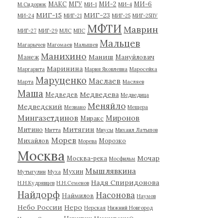
МАКС
МГУ
МИ-2
МИ-6
М.Сидорюк
МИ-1
МИ-4
МИГ-15
МИГ-23
МИ-24
МИГ-21
МИГ-25
МИГ-25ПУ
МФТИ
Маврин
МИГ-27
МИГ-29
МЛС
МПС
Мальцев
Магарычев
Магомаев
Малышев
Манихино
Маниш
Манеж
Мануйлович
Маринина
Маргарита
Мария Яковлевна
Маросейка
Маруценко
Маслаев
Марта
Масляев
Маша
Медведева
Медведев
Медведица
Меняйло
Медведский
Мезиано
Мещера
Мингазетдинов
Миронов
Миракс
Митягин
Митино
Митта
Миусы
Михаил Латыпов
Морев
Михайлов
Морозко
Морева
Москва
Мочар
Москва-река
Мосфильм
Мышлявкина
Мухин
Мутыгулин
Муха
Надя Спиридонова
Н.Н.Кудрявцев
Н.Н.Семенов
Найдорф
Насонова
Наймилов
Наумов
Небо России
Неро
Нерская
Нижний Новгород