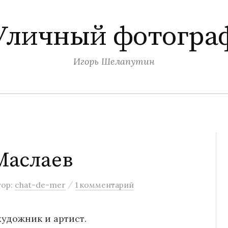
Уличный фотогра
Игорь Шелапутин
Маслаев
/
тор:
chat-de-mer
1 комментарий
художник и артист.