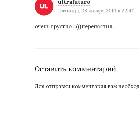
г
ultrafuturo
а
Пятница, 08 января 2010 в 22:40
ц
очень грустно…(((перепостил…
и
я
п
Оставить комментарий
о
з
Для отправки комментария вам необх
а
п
и
с