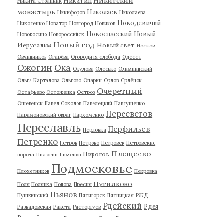
Никитский
Никитин
Никита Столпник
монастырь
Николаев
Никифоров
Николаева
Новодевичий
Николенко
Новатор
Новгород
Новиков
Новоспасский
Новый
Новокосино
Новороссийск
Новый год
Иерусалим
Новый свет
Носков
Овчинников
Огарёва
Огородная слобода
Одесса
Ожогин
Ока
Окулова
Олесько
Олимпийский
Ольга Карталова
Ольгово
Опарин
Орлов
Орлёнок
Очеретный
Остафьево
Остоженка
Остров
Ошевенск
Павел Соколов
Павелецкий
Павлушенко
Пересветов
Парамоновский овраг
Пархоменко
Переславль
Перфильев
Перловка
Петренко
Петров
Петрово
Петровск
Петровские
Плещеево
Пирогов
ворота
Пилюгин
Пименов
Подмосковье
Плохотников
Покровка
Путилково
Поля
Полянка
Попова
Пресня
Пьянов
Пушкинский
Пятигорск
Пятницкая
РЖД
Рдейский
Рдея
Развадовская
Ракета
Расторгуев