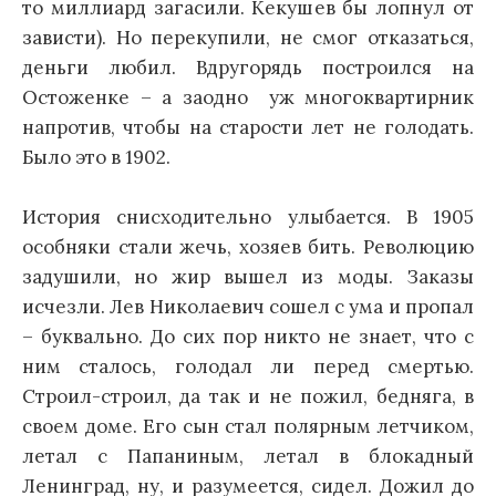
то миллиард загасили. Кекушев бы лопнул от
зависти). Но перекупили, не смог отказаться,
деньги любил. Вдругорядь построился на
Остоженке – а заодно уж многоквартирник
напротив, чтобы на старости лет не голодать.
Было это в 1902.
История снисходительно улыбается. В 1905
особняки стали жечь, хозяев бить. Революцию
задушили, но жир вышел из моды. Заказы
исчезли. Лев Николаевич сошел с ума и пропал
– буквально. До сих пор никто не знает, что с
ним сталось, голодал ли перед смертью.
Строил-строил, да так и не пожил, бедняга, в
своем доме. Его сын стал полярным летчиком,
летал с Папаниным, летал в блокадный
Ленинград, ну, и разумеется, сидел. Дожил до