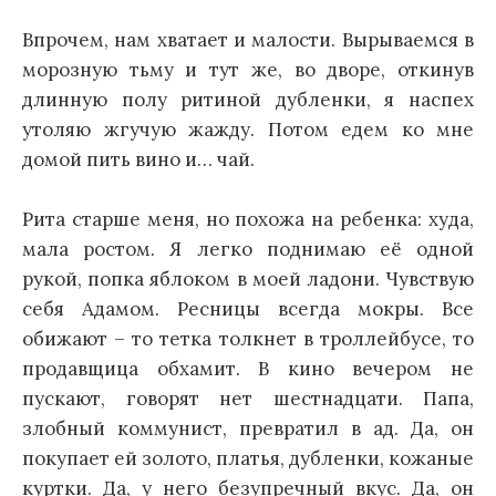
Впрочем, нам хватает и малости. Вырываемся в
морозную тьму и тут же, во дворе, откинув
длинную полу ритиной дубленки, я наспех
утоляю жгучую жажду. Потом едем ко мне
домой пить вино и… чай.
Рита старше меня, но похожа на ребенка: худа,
мала ростом. Я легко поднимаю её одной
рукой, попка яблоком в моей ладони. Чувствую
себя Адамом. Ресницы всегда мокры. Все
обижают – то тетка толкнет в троллейбусе, то
продавщица обхамит. В кино вечером не
пускают, говорят нет шестнадцати. Папа,
злобный коммунист, превратил в ад. Да, он
покупает ей золото, платья, дубленки, кожаные
куртки. Да, у него безупречный вкус. Да, он