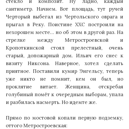
стекло и композит. Ну ладно, каждый
сантиметр. Начнем. Вот площадь, тут ручей
Черторый выбегал из Чертольского оврага и
прыгал в Реку. Поистине ХХС построили на
нехорошем месте… но об этом в другой раз. На
стрелке между Метростроевской и
Кропоткинской стоял прелестный, очень
старый, допожарный дом. Ильич его снес к
визиту Никсона. Наверное, хотел сделать
приятное. Поставили кумир Энгельсу, теперь
уже никто не помнит, кем он был, но
проклятие витает. Женщина, отскребая
голубиный помёт к очередным выборам, упала
и разбилась насмерть. Но идемте же.
Прямо по мостовой копали первую подземку,
оттого Метростроевская: