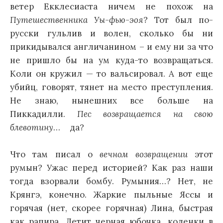
ветер Екклесиаста ничем не похож на
м
Путешественника Уы-фью-эоя
? Тот был по-
у
русски гульлив и волен, сколько бы ни
прикидывался англичанином – и ему ни за что
не пришло бы на ум куда-то возвращаться.
Коли он кружил — то вальсировал. А вот еще
убийц, говорят, тянет на место преступления.
Не знаю, нынешних все больше на
Пиккадилли.
Пес возвращается на свою
блевотину
… да?
Что там писал о
вечном возвращении
этот
румын? Ужас перед историей? Как раз наши
тогда взорвали бомбу. Румыния…? Нет, не
Крянгэ, конечно. Жаркие пыльные Яссы и
горячая (нет, скорее горячная) Лина, быстрая
как рапира. Летит черная юбочка, коленки в