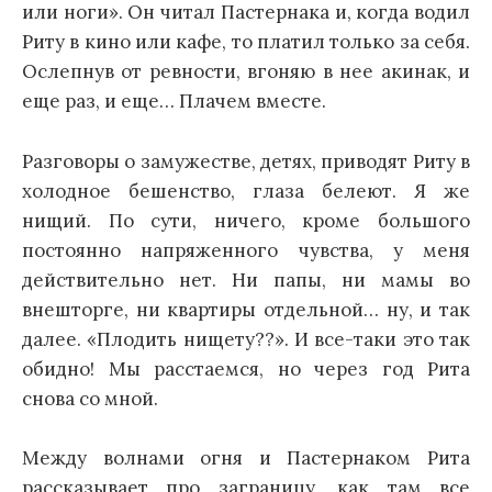
или ноги». Он читал Пастернака и, когда водил
Риту в кино или кафе, то платил только за себя.
Ослепнув от ревности, вгоняю в нее акинак, и
еще раз, и еще… Плачем вместе.
Разговоры о замужестве, детях, приводят Риту в
холодное бешенство, глаза белеют. Я же
нищий. По сути, ничего, кроме большого
постоянно напряженного чувства, у меня
действительно нет. Ни папы, ни мамы во
внешторге, ни квартиры отдельной… ну, и так
далее. «Плодить нищету??». И все-таки это так
обидно! Мы расстаемся, но через год Рита
снова со мной.
Между волнами огня и Пастернаком Рита
рассказывает про заграницу, как там все