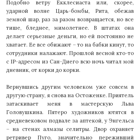
Подобно ветру Екклесиаста или, скорее,
ударной волне Царь-бомбы, Рита, обежав
земной шар, раз за разом возвращается, но все
тише, бледнее, мимолетнее. В штатах она
делает серьезные деньги, но ей постоянно не
хватает. Ее все обижают – то на бабки кинут, то
сотрудники налажают. Прошлой весной кто-то
с IP-адресом из Сан-Диего всю ночь читал мой
дневник, от корки до корки.
Вернувшись другим человеком уже совсем в
другую страну, я снова на Остоженке. Приятель
затаскивает меня в мастерскую Льва
Головушкина. Пятеро художников ютятся в
средневековом подвале за аптекой, у Энгельса
– на стенах алмазы селитры. Двор охраняет
ретривер Пуго, значительно переживший