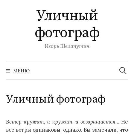
П
Уличный
е
р
фотограф
е
й
т
Игорь Шелапутин
и
к
Н
с
а
МЕНЮ
й
о
т
и
д
:
е
Уличный фотограф
р
ж
и
Ветер кружит, и кружит, и возвращается…
Не
м
все ветры одинаковы, однако. Вы замечали, что
о