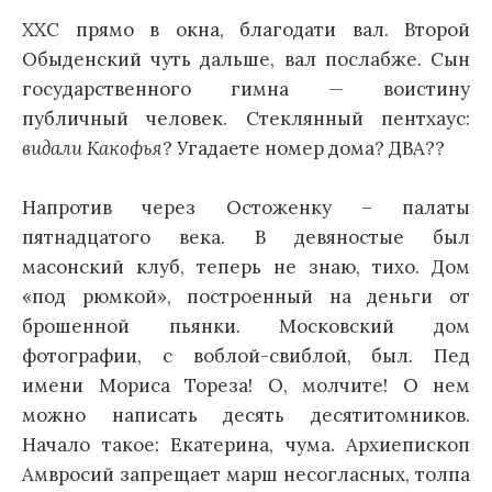
ХХС прямо в окна, благодати вал. Второй
Обыденский чуть дальше, вал послабже. Сын
государственного гимна — воистину
публичный человек. Стеклянный пентхаус:
видали Какофья
? Угадаете номер дома? ДВА??
Напротив через Остоженку – палаты
пятнадцатого века. В девяностые был
масонский клуб, теперь не знаю, тихо. Дом
«под рюмкой», построенный на деньги от
брошенной пьянки. Московский дом
фотографии, с воблой-свиблой, был. Пед
имени Мориса Тореза! О, молчите! О нем
можно написать десять десятитомников.
Начало такое: Екатерина, чума. Архиепископ
Амвросий запрещает марш несогласных, толпа