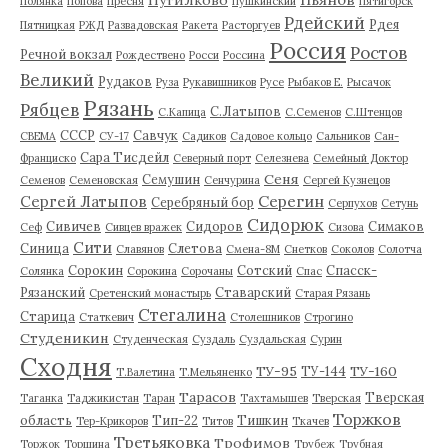
Полянка
Попова
Пресня
Пушкинский
Пятигорск
Рдейский
Рдея
Пятницкая
РЖД
Развадовская
Ракета
Расторгуев
Россия
Ростов
Речной вокзал
Рождествено
Росси
Россина
Великий
Рудаков
Руза
Рукавишников
Русе
Рыбаков Е.
Рысачок
Рязань
Рябцев
С.Латыпов
С.Капица
С.Семенов
С.Штенцов
СССР
Савчук
СВЕМА
СУ-17
Садиков
Садовое кольцо
Сальников
Сан-
Сара Тисдейл
Франциско
Северный порт
Селезнева
Семейный Доктор
Сеня
Семушин
Семенов
Семеновская
Сенчурина
Сергей Кузнецов
Серегин
Сергей Латыпов
Серебряный бор
Серпухов
Сетунь
Сидорюк
Сивичев
Сидоров
Симаков
Сеф
Сивцев вражек
Сизова
Сити
Синица
Слетова
Славянов
Смена-8М
Снетков
Соколов
Солотча
Сорокин
Сотский
Спасск-
Солянка
Сорокина
Сорочаны
Спас
Рязанский
Ставарский
Сретенский монастырь
Старая Рязань
Стегалина
Старица
Статкевич
Столешников
Строгино
Студеникин
Студенческая
Суздаль
Суздальская
Сурин
Сходня
ТУ-95
ТУ-160
ТУ-144
Т.Валетина
Т.Мельяненко
Тарасов
Тверская
Таганка
Таджикистан
Таран
Тахтамышев
Тверская
Торжков
область
Тип-22
Тишкин
Тер-Крикоров
Титов
Ткачев
Третьяковка
Трофимов
Торжок
Торшина
Трубеж
Трубная