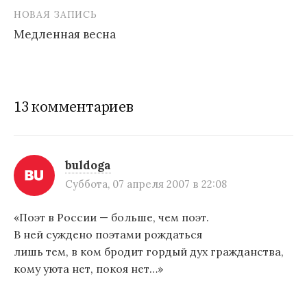
Н
НОВАЯ ЗАПИСЬ
а
Медленная весна
в
и
г
13 комментариев
а
ц
и
buldoga
Суббота, 07 апреля 2007 в 22:08
я
п
«Поэт в России — больше, чем поэт.
В ней суждено поэтами рождаться
о
лишь тем, в ком бродит гордый дух гражданства,
з
кому уюта нет, покоя нет…»
а