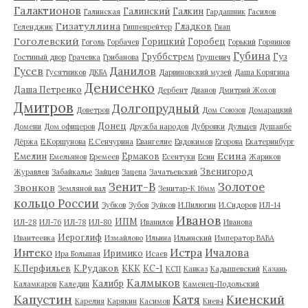
Галактионов
Галинский
Галкин
Галинская
Гардашник
Гасилов
Гизатуллина
Гладков
Геленджик
Гиппенрейтер
Гнап
Гоголевский
Горицкий
Горобец
Гоголь
Горбачев
Горький
Горяинов
Губина
Груббстрем
Гуз
Гостиный двор
Грачевка
Грибанова
Грушевич
Гусев
Данилов
Гусятников
ДКБА
Дарвиновский музей
Даша Корягина
Денисенко
Даша Петренко
Дербент
Дианов
Дмитрий Жохов
Дмитров
Долгопрудный
Доветров
Дом Союзов
Домарацкий
Донец
Домени
Дом офицеров
Дружба народов
Дубровки
Дульцев
Душанбе
Дёржа
Е.Коршунова
Е.Сенчурина
Евангелие
Евдокимов
Егорова
Екатеринбург
Есина
Емелин
Ермаков
Емельянов
Еремеев
Есентуки
Есин
Жариков
Звенигород
Журавлев
Забайкалье
Зайцев
Зацепа
Зачатьевский
Зенит-В
Золотое
Звонков
Земляной вал
Зенитар-К 16мм
кольцо России
Зубков
Зубов
Зуйков
И.Пилюгин
И.Сидоров
ИЛ-14
Иванов
ИПМ
ИЛ-28
ИЛ-76
ИЛ-78
ИЛ-80
Иванилов
Иванова
Иероглиф
Ивантеевка
Измайлово
Ильина
Ильинский
Император ВАВА
Истра
Интеко
Ичалова
Иримико
Ира Большая
Исаев
К.Перфильев
К.Рудаков
ККК
КС-1
КСП
Кавказ
Кадышевский
Казань
Калмыков
Калибр
Каламкаров
Каледин
Каменец-Подольский
Капустин
Катя
Киенский
Карелия
Карякин
Касимов
Киев4