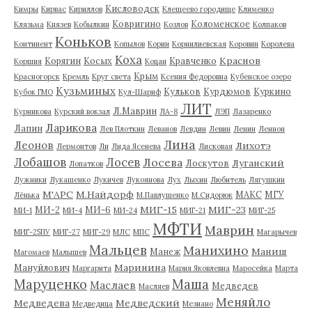
Кисловодск
Кимры
Кирвас
Кириллов
Клещеево городище
Клименко
Ковригино
Коломенское
Клязьма
Князев
Кобылкин
Козлов
Колпаков
Коньков
Континент
Копылов
Корин
Корнилиевская
Коровин
Королева
Коха
Краснов
Корягин
Косых
Кравченко
Коршия
Коцан
Крым
Красногорск
Кремль
Круг света
Ксения Федоровна
Кубенское озеро
Кузьминых
Кульков
Курдюмов
Куркино
Кубок ГМО
Кул-Шариф
ЛИТ
Л.Маврин
Курникова
Курский вокзал
ЛА-8
ЛЭП
Лазаренко
Ларикова
Лапин
Лев Плоткин
Леванов
Левдин
Левин
Ленин
Леннон
Лина
Леонов
Лихотэ
Лермонтов
Ли
Лида Ясенева
Лисковая
Лобашов
Лосев
Лосева
Луганский
Лоскутов
Лопатков
Лужники
Лукашенко
Лукичев
Лукоянова
Лух
Лыхин
Любитель
Лягушкин
М'АРС
М.Найдорф
МАКС
МГУ
Лёнька
М.Павлушенко
М.Сидорюк
МИГ-15
МИГ-23
МИ-2
МИ-6
МИ-1
МИ-4
МИ-24
МИГ-21
МИГ-25
МФТИ
Маврин
МИГ-25ПУ
МИГ-27
МИГ-29
МЛС
МПС
Магарычев
Мальцев
Манихино
Маниш
Манеж
Магомаев
Малышев
Маринина
Мануйлович
Маргарита
Мария Яковлевна
Маросейка
Марта
Маруценко
Маша
Маслаев
Медведев
Масляев
Меняйло
Медведева
Медведский
Медведица
Мезиано