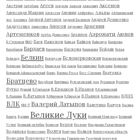
Аксенов
Агеев
Австрия
Автобанк
Агидель
Акимов
Акимович
Альпы
Александр Маврин
Алешин
Алексеев
Алфреймс
Алёшкинский
Андрей Антонов
Андрей Денисенко
лес
Америка
Андрей Васильев
Аносов
Армения
Андрусенко
Аникеевка
Апуневич
Артеменков
Аэронатц
Аюпов
Архипов
Артём Денисенко
Баженов
Баев
Байков
Б.Степанов
БМО
Байкал
Байконур
Бакирова
Бардаев
Баскова
Бейдик
Барабанов
Бармичева
Башкирия
Белая
Белкин
Белоцерковская
Белкард
Белорусов
Белоцерковский
Белякова
Библиоглобус
Блынская
Богданов
Богоявление
Болгария
Болшево
Братовка
Большой Афанасьевский
Борис
Боряна Росса
Босс Сорокин
Братцево
Бредбери
Бритвина
Булгаковский дом
Буранцев
Бурятия
Бутко
В.Ермаков
В.Иванов
Буцкий
В.Гончаров
В.Карпинский
В.Латыпов
В.Пьянов
ВДНХ
В.Лапшин
В.Миронов
В.Пирогов
В.Шевченко
ВЛК
Валерий Латыпов
Валетина
Валуев
ВМ-Т
Васина
Великие Луки
Ващук
Вдовин
Великий Новгород
Великий
Верея
Устюг
Великий октябрь
Велихов
Веслево
Владимир Галактионов
Волга
Водянова
Волков
Вознесение
Волгуша
Вологодская область
Володин
Вороново
Г.Короткова
Гаврилково
Газетный переулок