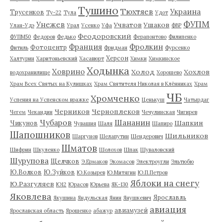
Тушино
Тюхтяев
Украина
Трусенков
Ту-22
Тула
Удот
ФУПМ
Унежев
Учватов
Ушаков
Улан-Удэ
Урал
Усенко
Уфа
ФВР
Феодоровский
ФУПМ50
Федоров
Федько
Ферапонтово
Филипенко
Франция
Фролкин
Фотоцентр
Фитиль
Фридман
Фурсенко
Херсон
Халтурин
Харитоньевский
Хасавюрт
Химки
Химкинское
Ходынка
Ховрино
Холод
Хохлов
водохранилище
Хорошево
Храм Всех Святых на Кулишках
Храм Святителя Николая в Клённиках
Храм
ЧБ
Хромченко
Успения на Успенском вражке
Ценькуш
Чатырдаг
Черников
Черноплеков
Чегем
Чекандин
Чечулинская
Чигирев
Чубаров
Шананин
Шапкин
Чикунов
Чувашия
Шаля
Шапиро
Шапошников
Шильников
Шаргунов
Шелапутин
Шендерович
Шматов
Шифрин
Шкуленко
Шолохов
Шпак
Шуваловский
Шурупова
Щелчков
Э.Ермаков
Экомасов
Электроугли
Эльтюбю
Ю.Волков
Ю.Зуйков
Ю.Козырев
Ю.Митягин
Ю.П.Петров
Яблоки на снегу
Ю.Разгуляев
Ю12
Юрасов
Юрьева
ЯК-130
Яковлева
Ярославль
Якушина
Яндульская
Янин
Янушкевич
авиация
авиамузей
Ярославская область
Ярошенко
абажур