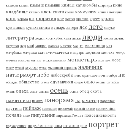
канал
камыш
камыши
катакомбы
кино
камеры
камни
квартира
клен
кладбище
книги
коммунизм
клевер
козлы
конная полиция
корпоратив
конь
кот
крест
крыша
корова
кошки
крапива
лето
лес
кувшинки
купальщицы
купырь
лагеря
линукс
люди
литература
лодки
лось
лубок
луна
лыжи
люпин
лютик
март
май
макро
масленица
лягушки
лёд
малина
мантия
мат
мать-и-мачеха
метель
матрёшка
матушка
мемуары
мертвяки
метро
монастырь
море
мечеть
мимоза
митинг
можжевельник
монтаж
наличник
мусор
мост
музей
мухи
мышиный горошек
натюрморт
небо
ню
небоскребы
невозвратимое
ночь
ноябрь
окно
общество
одуванчики
обряды
огонь
озеро
окопы
октябрь
осень
ольха
отец
охота
олень
опыт
опыты
осина
панорама
памятники
парамотор
память
параплан
пейзаж
паутина
пепелище
первомай
первый класс
перестройка
пикульник
печаль
повседневность
пиво
пирамида Голода
портрет
половодье
подъёмные краны
подмаренник