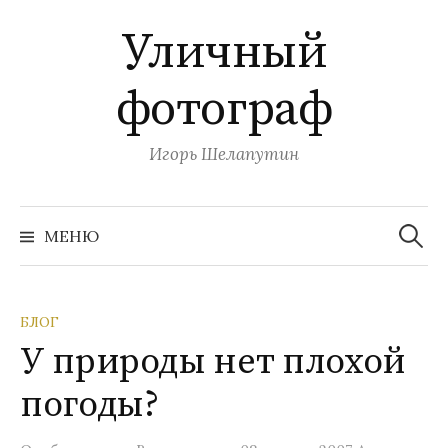
П
Уличный
е
р
фотограф
е
й
т
Игорь Шелапутин
и
к
Н
с
а
МЕНЮ
й
о
т
и
д
:
е
БЛОГ
р
У природы нет плохой
ж
и
погоды?
м
о