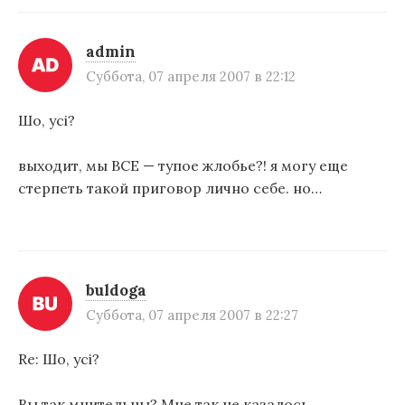
п
и
admin
с
Суббота, 07 апреля 2007 в 22:12
я
Шо, усi?
м
выходит, мы ВСЕ — тупое жлобье?! я могу еще
стерпеть такой приговор лично себе. но…
buldoga
Суббота, 07 апреля 2007 в 22:27
Re: Шо, усi?
Вы так мнительны? Мне так не казалось…