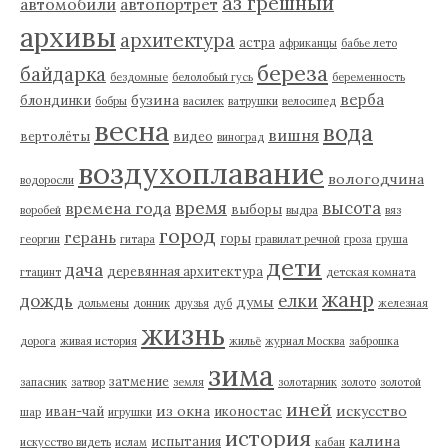
аз грешный
автомобили
автопортрет
архивы
архитектура
астра
африканцы
бабье лето
береза
байдарка
бездомные
белолобый гусь
беременность
верба
бузина
блондинки
бобры
василек
ватрушки
велосипед
весна
вода
вишня
вертолёты
видео
виноград
воздухоплавание
вологодчина
водоросли
время
высота
времена года
выборы
воробей
выдра
вяз
город
герань
горы
георгин
гитара
гравилат речной
гроза
груша
дети
дача
деревянная архитектура
гтацинт
детская комната
жанр
дождь
елки
думы
дольмены
донник
друзья
дуб
железная
жизнь
дорога
живая история
жильё
журнал Москва
заброшка
зима
затмение
запасник
затвор
земля
золотарник
золото
золотой
иней
из окна
искусство
иван-чай
иконостас
шар
игрушки
история
калина
испытания
искусство видеть
ислам
кабан