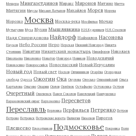
Мингазетдинов
Миронов
Миракс
Митино
Мещера
Митта
Морев
Митягин
Михайлов
Миусы
Михаил Латыпов
Морева
Москва
Мочар
Морозко
Москва-река
Мосфильм
Мышлявкина
Мухин
Мутыгулин
Муха
Н.Н.Кудрявцев
Н.Н.Семенов
Найдорф
Насонова
Надя Спиридонова
Наймилов
Небо России
Неро
Наумов
Нерская
Нижний Новгород
Никита
Никитский монастырь
Никитин
Николаев
Столпник
Никифоров
Новодевичий
Николаева
Николенко
Новатор
Новгород
Новиков
Новоспасский
Новый Иерусалим
Новокосино
Новороссийск
Новый год
Новый свет
Носков
Овчинников
Огарёва
Огородная
Ожогин
Ока
слобода
Одесса
Окулова
Олесько
Олимпийский
Ольга
Карталова
Ольгово
Опарин
Орлов
Орлёнок
Остафьево
Остоженка
Остров
Очеретный
Ошевенск
Павел Соколов
Павелецкий
Павлушенко
Пересветов
Парамоновский овраг
Пархоменко
Переславль
Петренко
Перфильев
Перловка
Петров
Пирогов
Петрово
Петровск
Петровские ворота
Пилюгин
Пименов
Подмосковье
Плещеево
Плохотников
Покровка
Поля
Пьянов
Путилково