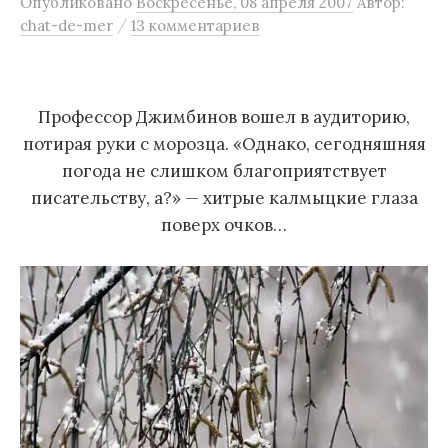
Опубликовано
Воскресенье, 08 апреля 2007
Автор:
м
/
chat-de-mer
13 комментариев
у
Профессор Джимбинов вошел в аудиторию,
потирая руки с морозца. «Однако, сегодняшняя
погода не слишком благоприятствует
писательству, а?» — хитрые калмыцкие глаза
поверх очков…