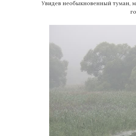
Увидев необыкновенный туман, м
о
го
м
у