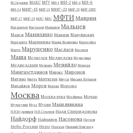
МАКС
МГУ
МИ-2
МИ-6
М.Сидорюк
МИ-1
МИ-4
МИГ-15
МИГ-23
МИ-24
МИГ-21
МИГ-25
МИГ-25ПУ
МФТИ
Маврин
МИГ-27
МИГ-29
МЛС
МПС
Мальцев
Магарычев
Магомаев
Малышев
Манихино
Маниш
Манеж
Мануйлович
Маринина
Маргарита
Мария Яковлевна
Маросейка
Маруценко
Маслаев
Марта
Масляев
Маша
Медведева
Медведев
Медведица
Меняйло
Медведский
Мезиано
Мещера
Мингазетдинов
Миронов
Миракс
Митягин
Митино
Митта
Миусы
Михаил Латыпов
Морев
Михайлов
Морозко
Морева
Москва
Мочар
Москва-река
Мосфильм
Мышлявкина
Мухин
Мутыгулин
Муха
Надя Спиридонова
Н.Н.Кудрявцев
Н.Н.Семенов
Найдорф
Насонова
Наймилов
Наумов
Небо России
Неро
Нерская
Нижний Новгород