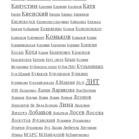
Капустин
Катя
Карелия
Карякин
Касимов
Киенский
Киев4
Кимры
Кирвас
Кириллов
Кисловодск
Клещеево городище
Клименко
Клязьма
Ковригино
Коломенское
Князев
Кобылкин
Козлов
Коньков
Колпаков
Континент
Копылов
Корин
Корягин
Корнилиевская
Коровин
Королева
Коршия
Коха
Краснов
Косых
Кравченко
Коцан
Крым
Красногорск
Кремль
Круг света
Ксения
Кузьминых
Федоровна
Кубенское озеро
Кубок ГМО
Кульков
Курдюмов
Куркино
Кул-Шариф
ЛИТ
Л.Маврин
Курникова
Курский вокзал
ЛА-8
Ларикова
Лапин
ЛЭП
Лазаренко
Лев Плоткин
Леонов
Леванов
Левдин
Левин
Ленин
Леннон
Лина
Лермонтов
Ли
Лида Ясенева
Лисковая
Лобашов
Лосев
Лосева
Лихотэ
Лопатков
Луганский
Лоскутов
Лужники
Лукашенко
Лукичев
Лукоянова
Лух
Лыхин
Любитель
Лягушкин
М'АРС
М.Найдорф
Лёнька
М.Павлушенко