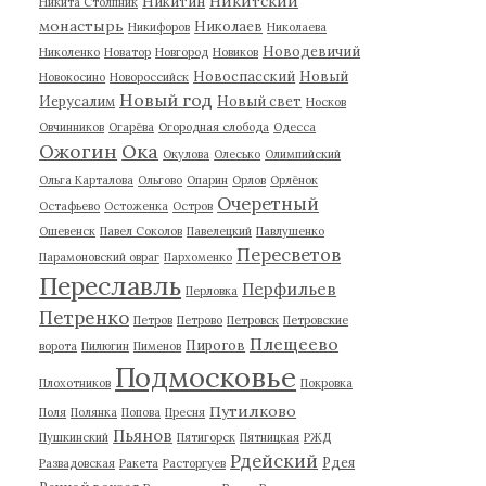
Никитский
Никитин
Никита Столпник
монастырь
Николаев
Никифоров
Николаева
Новодевичий
Николенко
Новатор
Новгород
Новиков
Новоспасский
Новый
Новокосино
Новороссийск
Новый год
Иерусалим
Новый свет
Носков
Овчинников
Огарёва
Огородная слобода
Одесса
Ожогин
Ока
Окулова
Олесько
Олимпийский
Ольга Карталова
Ольгово
Опарин
Орлов
Орлёнок
Очеретный
Остафьево
Остоженка
Остров
Ошевенск
Павел Соколов
Павелецкий
Павлушенко
Пересветов
Парамоновский овраг
Пархоменко
Переславль
Перфильев
Перловка
Петренко
Петров
Петрово
Петровск
Петровские
Плещеево
Пирогов
ворота
Пилюгин
Пименов
Подмосковье
Плохотников
Покровка
Путилково
Поля
Полянка
Попова
Пресня
Пьянов
Пушкинский
Пятигорск
Пятницкая
РЖД
Рдейский
Рдея
Развадовская
Ракета
Расторгуев