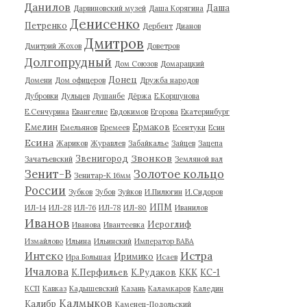
Данилов
Даша
Дарвиновский музей
Даша Корягина
Денисенко
Петренко
Дербент
Дианов
Дмитров
Дмитрий Жохов
Доветров
Долгопрудный
Дом Союзов
Домарацкий
Донец
Домени
Дом офицеров
Дружба народов
Дубровки
Дульцев
Душанбе
Дёржа
Е.Коршунова
Е.Сенчурина
Евангелие
Евдокимов
Егорова
Екатеринбург
Емелин
Ермаков
Емельянов
Еремеев
Есентуки
Есин
Есина
Жариков
Журавлев
Забайкалье
Зайцев
Зацепа
Звонков
Звенигород
Зачатьевский
Земляной вал
Зенит-В
Золотое кольцо
Зенитар-К 16мм
России
Зубков
Зубов
Зуйков
И.Пилюгин
И.Сидоров
ИПМ
ИЛ-14
ИЛ-28
ИЛ-76
ИЛ-78
ИЛ-80
Иванилов
Иванов
Иероглиф
Иванова
Ивантеевка
Измайлово
Ильина
Ильинский
Император ВАВА
Истра
Интеко
Иримико
Ира Большая
Исаев
Ичалова
К.Перфильев
К.Рудаков
ККК
КС-1
КСП
Кавказ
Кадышевский
Казань
Каламкаров
Каледин
Калмыков
Калибр
Каменец-Подольский