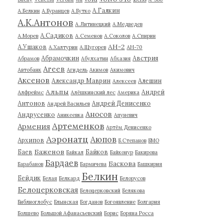
А.Галкин
А.Белкин
А.Буранцев
А.Бутко
А.К.Антонов
А.Литинецкий
А.Медведев
А.Садиков
А.Морев
А.Семенов
А.Соколов
А.Спирин
АН-2
А.Ушаков
А.Халтурин
А.Щугорев
АН-70
Абрамочкин
Австрия
Абрамов
Абулхатин
Абхазия
Агеев
Автобанк
Агидель
Акимов
Акимович
Аксенов
Александр Маврин
Алешин
Алексеев
Альпы
Андрей
Алфреймс
Алёшкинский лес
Америка
Антонов
Андрей Денисенко
Андрей Васильев
Аносов
Андрусенко
Аникеевка
Апуневич
Артеменков
Армения
Артём Денисенко
Аэронатц
Аюпов
Архипов
Б.Степанов
БМО
Баженов
Баев
Байков
Байкал
Байконур
Бакирова
Бардаев
Баскова
Барабанов
Бармичева
Башкирия
Белкин
Бейдик
Белая
Белкард
Белорусов
Белоцерковская
Белоцерковский
Белякова
Библиоглобус
Блынская
Богданов
Богоявление
Болгария
Болшево
Большой Афанасьевский
Борис
Боряна Росса