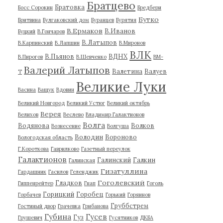
Братцево
Братовка
Босс Сорокин
Бредбери
Бутко
Бритвина
Булгаковский дом
Буранцев
Бурятия
В.Ермаков
В.Иванов
Буцкий
В.Гончаров
В.Латыпов
В.Карпинский
В.Лапшин
В.Миронов
ВЛК
В.Пьянов
ВДНХ
В.Пирогов
В.Шевченко
ВМ-
Валерий Латыпов
Валетина
Валуев
Т
Великие Луки
Васина
Ващук
Вдовин
Великий Новгород
Великий Устюг
Великий октябрь
Верея
Велихов
Веслево
Владимир Галактионов
Волга
Водянова
Волков
Вознесение
Волгуша
Володин
Вороново
Вологодская область
Г.Короткова
Гаврилково
Газетный переулок
Галактионов
Галинский
Галкин
Галинская
Гизатуллина
Гардашник
Гасилов
Геленджик
Гоголевский
Гладков
Гиппенрейтер
Гнап
Гоголь
Горицкий
Горобец
Горбачев
Горький
Горяинов
Груббстрем
Гостиный двор
Грачевка
Грибанова
Губина
Гусев
Гуз
Грушевич
Гусятников
ДКБА