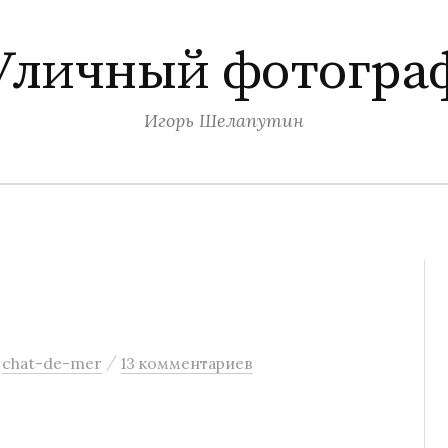
Уличный фотогра
Игорь Шелапутин
/
:
chat-de-mer
13 комментариев