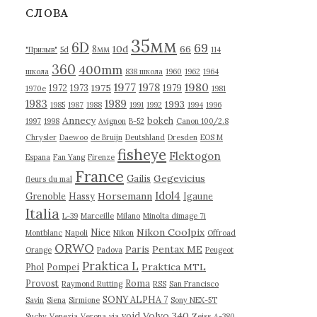
в
СЛОВА
ы
35мм
6D
69
10d
66
8мм
"Призыв"
5d
114
360
400mm
школа
838 школа
1960
1962
1964
1977
1980
1978
1975
1972
1973
1979
1970е
1981
1983
1989
1993
1985
1987
1988
1991
1992
1994
1996
Annecy
bokeh
1997
1998
Avignon
B-52
Canon 100/2.8
Chrysler
Daewoo
de Bruijn
Deutshland
Dresden
EOS M
fisheye
Flektogon
Espana
Fan Yang
Firenze
France
Gegevicius
Gailis
fleurs du mal
Idol4
Horsemann
Grenoble
Hassy
Igaune
Italia
L-39
Marceille
Milano
Minolta dimage 7i
Nikon Coolpix
Nice
Montblanc
Napoli
Nikon
Offroad
ORWO
Paris
Pentax ME
Orange
Padova
Peugeot
Praktica L
Praktica MTL
Phol
Pompei
Provost
Roma
Raymond Rutting
RSS
San Francisco
SONY ALPHA 7
Savin
Siena
Sirmione
Sony NEX-5T
Volvo 340
void
Suchy
Venezia
Verona
via
Zeiss
А-380