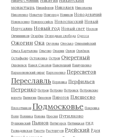
Никитский
Никитин
Никита Столпник
монастырь
Николаев
Никифоров
Николаева
Новодевичий
Николенко
Новатор
Новгород
Новиков
Новоспасский
Новый
Новокосино
Новороссийск
Новый год
Иерусалим
Новый свет
Носков
Овчинников
Огарёва
Огородная слобода
Одесса
Ожогин
Ока
Окулова
Олесько
Олимпийский
Ольга Карталова
Ольгово
Опарин
Орлов
Орлёнок
Очеретный
Остафьево
Остоженка
Остров
Ошевенск
Павел Соколов
Павелецкий
Павлушенко
Пересветов
Парамоновский овраг
Пархоменко
Переславль
Перфильев
Перловка
Петренко
Петров
Петрово
Петровск
Петровские
Плещеево
Пирогов
ворота
Пилюгин
Пименов
Подмосковье
Плохотников
Покровка
Путилково
Поля
Полянка
Попова
Пресня
Пьянов
Пушкинский
Пятигорск
Пятницкая
РЖД
Рдейский
Рдея
Развадовская
Ракета
Расторгуев