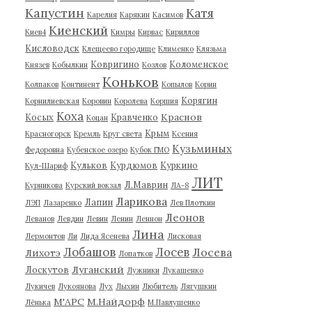
Капустин
Катя
Карелия
Карякин
Касимов
Киенский
Киев4
Кимры
Кирвас
Кириллов
Кисловодск
Клещеево городище
Клименко
Клязьма
Ковригино
Коломенское
Князев
Кобылкин
Козлов
Коньков
Колпаков
Континент
Копылов
Корин
Корягин
Корнилиевская
Коровин
Королева
Коршия
Коха
Краснов
Косых
Кравченко
Коцан
Крым
Красногорск
Кремль
Круг света
Ксения
Кузьминых
Федоровна
Кубенское озеро
Кубок ГМО
Кульков
Курдюмов
Куркино
Кул-Шариф
ЛИТ
Л.Маврин
Курникова
Курский вокзал
ЛА-8
Ларикова
Лапин
ЛЭП
Лазаренко
Лев Плоткин
Леонов
Леванов
Левдин
Левин
Ленин
Леннон
Лина
Лермонтов
Ли
Лида Ясенева
Лисковая
Лобашов
Лосев
Лосева
Лихотэ
Лопатков
Луганский
Лоскутов
Лужники
Лукашенко
Лукичев
Лукоянова
Лух
Лыхин
Любитель
Лягушкин
М'АРС
М.Найдорф
Лёнька
М.Павлушенко