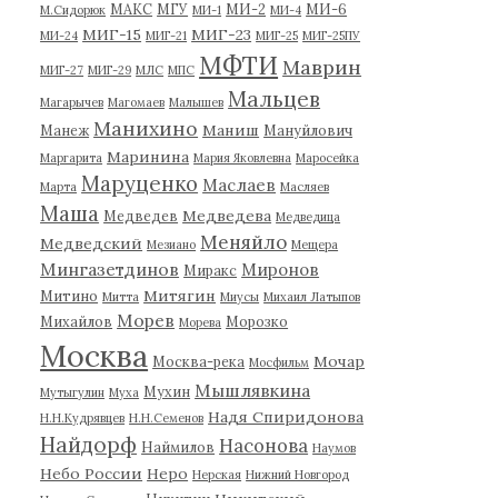
МАКС
МГУ
МИ-2
МИ-6
М.Сидорюк
МИ-1
МИ-4
МИГ-15
МИГ-23
МИ-24
МИГ-21
МИГ-25
МИГ-25ПУ
МФТИ
Маврин
МИГ-27
МИГ-29
МЛС
МПС
Мальцев
Магарычев
Магомаев
Малышев
Манихино
Маниш
Манеж
Мануйлович
Маринина
Маргарита
Мария Яковлевна
Маросейка
Маруценко
Маслаев
Марта
Масляев
Маша
Медведева
Медведев
Медведица
Меняйло
Медведский
Мезиано
Мещера
Мингазетдинов
Миронов
Миракс
Митягин
Митино
Митта
Миусы
Михаил Латыпов
Морев
Михайлов
Морозко
Морева
Москва
Мочар
Москва-река
Мосфильм
Мышлявкина
Мухин
Мутыгулин
Муха
Надя Спиридонова
Н.Н.Кудрявцев
Н.Н.Семенов
Найдорф
Насонова
Наймилов
Наумов
Небо России
Неро
Нерская
Нижний Новгород