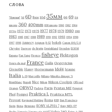
в
СЛОВА
ы
35мм
6D
69
10d
66
8мм
"Призыв"
5d
114
360
400mm
школа
838 школа
1960
1962
1964
1977
1980
1978
1975
1972
1973
1979
1970е
1981
1983
1989
1993
1985
1987
1988
1991
1992
1994
1996
Annecy
bokeh
1997
1998
Avignon
B-52
Canon 100/2.8
Chrysler
Daewoo
de Bruijn
Deutshland
Dresden
EOS M
fisheye
Flektogon
Espana
Fan Yang
Firenze
France
Gegevicius
Gailis
fleurs du mal
Idol4
Horsemann
Grenoble
Hassy
Igaune
Italia
L-39
Marceille
Milano
Minolta dimage 7i
Nikon Coolpix
Nice
Montblanc
Napoli
Nikon
Offroad
ORWO
Paris
Pentax ME
Orange
Padova
Peugeot
Praktica L
Praktica MTL
Phol
Pompei
Provost
Roma
Raymond Rutting
RSS
San Francisco
SONY ALPHA 7
Savin
Siena
Sirmione
Sony NEX-5T
Volvo 340
void
Suchy
Venezia
Verona
via
Zeiss
А-380