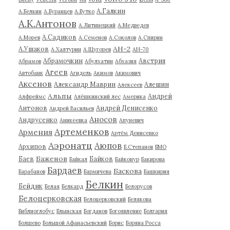
А.Галкин
А.Белкин
А.Буранцев
А.Бутко
А.К.Антонов
А.Литинецкий
А.Медведев
А.Садиков
А.Морев
А.Семенов
А.Соколов
А.Спирин
АН-2
А.Ушаков
А.Халтурин
А.Щугорев
АН-70
Абрамочкин
Австрия
Абрамов
Абулхатин
Абхазия
Агеев
Автобанк
Агидель
Акимов
Акимович
Аксенов
Александр Маврин
Алешин
Алексеев
Альпы
Андрей
Алфреймс
Алёшкинский лес
Америка
Антонов
Андрей Денисенко
Андрей Васильев
Аносов
Андрусенко
Аникеевка
Апуневич
Артеменков
Армения
Артём Денисенко
Аэронатц
Аюпов
Архипов
Б.Степанов
БМО
Баженов
Баев
Байков
Байкал
Байконур
Бакирова
Бардаев
Баскова
Барабанов
Бармичева
Башкирия
Белкин
Бейдик
Белая
Белкард
Белорусов
Белоцерковская
Белоцерковский
Белякова
Библиоглобус
Блынская
Богданов
Богоявление
Болгария
Болшево
Большой Афанасьевский
Борис
Боряна Росса