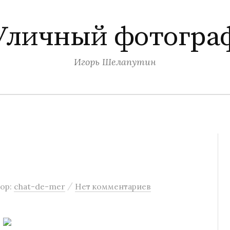
Уличный фотогра
Игорь Шелапутин
/
ор:
chat-de-mer
Нет комментариев