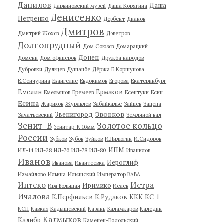
Данилов
Даша
Дарвиновский музей
Даша Корягина
Денисенко
Петренко
Дербент
Дианов
Дмитров
Дмитрий Жохов
Доветров
Долгопрудный
Дом Союзов
Домарацкий
Донец
Домени
Дом офицеров
Дружба народов
Дубровки
Дульцев
Душанбе
Дёржа
Е.Коршунова
Е.Сенчурина
Евангелие
Евдокимов
Егорова
Екатеринбург
Емелин
Ермаков
Емельянов
Еремеев
Есентуки
Есин
Есина
Жариков
Журавлев
Забайкалье
Зайцев
Зацепа
Звонков
Звенигород
Зачатьевский
Земляной вал
Зенит-В
Золотое кольцо
Зенитар-К 16мм
России
Зубков
Зубов
Зуйков
И.Пилюгин
И.Сидоров
ИПМ
ИЛ-14
ИЛ-28
ИЛ-76
ИЛ-78
ИЛ-80
Иванилов
Иванов
Иероглиф
Иванова
Ивантеевка
Измайлово
Ильина
Ильинский
Император ВАВА
Истра
Интеко
Иримико
Ира Большая
Исаев
Ичалова
К.Перфильев
К.Рудаков
ККК
КС-1
КСП
Кавказ
Кадышевский
Казань
Каламкаров
Каледин
Калмыков
Калибр
Каменец-Подольский