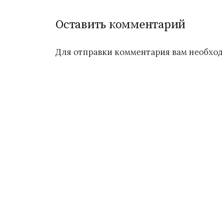
а
Оставить комментарий
в
и
Для отправки комментария вам необх
г
а
ц
и
я
п
о
з
а