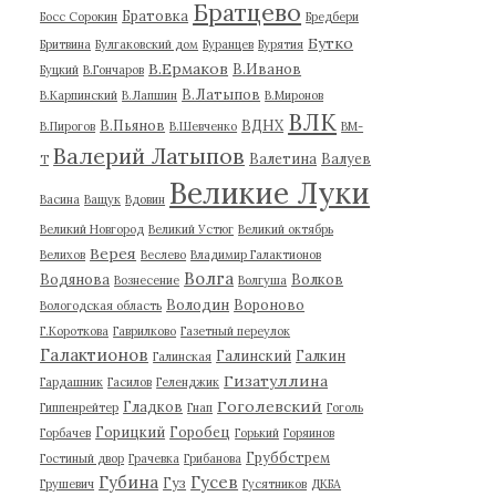
Братцево
Братовка
Босс Сорокин
Бредбери
Бутко
Бритвина
Булгаковский дом
Буранцев
Бурятия
В.Ермаков
В.Иванов
Буцкий
В.Гончаров
В.Латыпов
В.Карпинский
В.Лапшин
В.Миронов
ВЛК
В.Пьянов
ВДНХ
В.Пирогов
В.Шевченко
ВМ-
Валерий Латыпов
Валетина
Валуев
Т
Великие Луки
Васина
Ващук
Вдовин
Великий Новгород
Великий Устюг
Великий октябрь
Верея
Велихов
Веслево
Владимир Галактионов
Волга
Водянова
Волков
Вознесение
Волгуша
Володин
Вороново
Вологодская область
Г.Короткова
Гаврилково
Газетный переулок
Галактионов
Галинский
Галкин
Галинская
Гизатуллина
Гардашник
Гасилов
Геленджик
Гоголевский
Гладков
Гиппенрейтер
Гнап
Гоголь
Горицкий
Горобец
Горбачев
Горький
Горяинов
Груббстрем
Гостиный двор
Грачевка
Грибанова
Губина
Гусев
Гуз
Грушевич
Гусятников
ДКБА