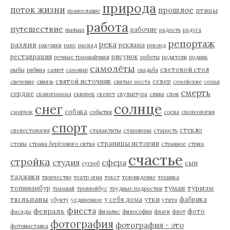
природа
поток жизни
прошлое
птицы
православие
работа
путешествие
рабочие
пыльца
радость
радуга
репортаж
река
разлив
реклама
ракушки
рапс
распад
рекорд
реставрация
рисунок
речные трамвайчики
роботы
родители
родник
самолёты
световой стол
рыбы
рябина
салют
самовар
свадьба
святой источник
север
свечение
свиязь
святые места
семейские
семья
смерть
сердце
сканограмма
скворец
скелет
скульптура
слива
слон
солнце
снег
собака
сморчок
события
сосна
спелеология
спорт
стекло
спелестология
сталактиты
староверы
старость
страницы истории
стены
страна берёзового ситца
странное
стрим
счастье
стройка
студия
сфера
сын
сугроб
таджики
творчество
театр огня
текст
телевидение
техника
туман
туризм
топинамбур
трамвай
троллейбус
трудные подростки
тюльпаны
у себя дома
утки
фабрика
убунту
уединенное
утята
фиеста
февраль
фото
фасады
физалис
философия
флаги
флот
фотография
фотография - это
фотовыставка