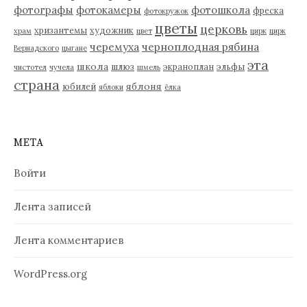
фотографы
фотокамеры
фотошкола
фреска
фотокружок
цветы
церковь
хризантемы
художник
храм
цвет
цирк
цирк
черемуха
черноплодная рябина
Вернадского
цыгане
эта
школа
шлюз
экраноплан
эльфы
чистотел
чучела
шмель
страна
яблоня
юбилей
яблоки
ёлка
МЕТА
Войти
Лента записей
Лента комментариев
WordPress.org