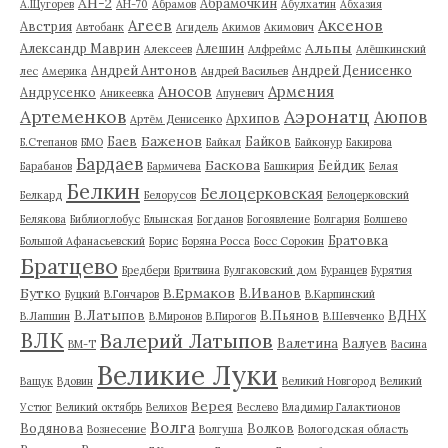
АН-2
Абрамочкин
А.Щугорев
АН-70
Абрамов
Абулхатин
Абхазия
Аксенов
Агеев
Австрия
Автобанк
Агидель
Акимов
Акимович
Альпы
Александр Маврин
Алешин
Алексеев
Алфреймс
Алёшкинский
Андрей Антонов
Андрей Денисенко
лес
Америка
Андрей Васильев
Аносов
Армения
Андрусенко
Аникеевка
Апуневич
Артеменков
Аэронатц
Аюпов
Архипов
Артём Денисенко
Баженов
Баев
Байков
Б.Степанов
БМО
Байкал
Байконур
Бакирова
Бардаев
Баскова
Бейдик
Барабанов
Бармичева
Башкирия
Белая
Белкин
Белоцерковская
Белкард
Белорусов
Белоцерковский
Белякова
Библиоглобус
Блынская
Богданов
Богоявление
Болгария
Болшево
Братовка
Большой Афанасьевский
Борис
Боряна Росса
Босс Сорокин
Братцево
Бредбери
Бритвина
Булгаковский дом
Буранцев
Бурятия
Бутко
В.Ермаков
В.Иванов
Буцкий
В.Гончаров
В.Карпинский
В.Латыпов
В.Пьянов
ВДНХ
В.Лапшин
В.Миронов
В.Пирогов
В.Шевченко
ВЛК
Валерий Латыпов
Валетина
Валуев
ВМ-Т
Васина
Великие Луки
Ващук
Вдовин
Великий Новгород
Великий
Верея
Устюг
Великий октябрь
Велихов
Веслево
Владимир Галактионов
Волга
Водянова
Волков
Вознесение
Волгуша
Вологодская область