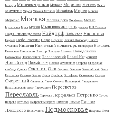
Мингазетдинов
Миронов
Миракс
Митино
Мещера
Митта
Морев
Митягин
Михайлов
Миусы
Михаил Латыпов
Морева
Москва
Мочар
Морозко
Москва-река
Мосфильм
Мышлявкина
Мухин
Мутыгулин
Муха
Н.Н.Кудрявцев
Н.Н.Семенов
Найдорф
Насонова
Надя Спиридонова
Наймилов
Небо России
Неро
Наумов
Нерская
Нижний Новгород
Никита
Никитский монастырь
Никитин
Николаев
Столпник
Никифоров
Новодевичий
Николаева
Николенко
Новатор
Новгород
Новиков
Новоспасский
Новый Иерусалим
Новокосино
Новороссийск
Новый год
Новый свет
Носков
Овчинников
Огарёва
Огородная
Ожогин
Ока
слобода
Одесса
Окулова
Олесько
Олимпийский
Ольга
Карталова
Ольгово
Опарин
Орлов
Орлёнок
Остафьево
Остоженка
Остров
Очеретный
Ошевенск
Павел Соколов
Павелецкий
Павлушенко
Пересветов
Парамоновский овраг
Пархоменко
Переславль
Петренко
Перфильев
Перловка
Петров
Пирогов
Петрово
Петровск
Петровские ворота
Пилюгин
Пименов
Подмосковье
Плещеево
Плохотников
Покровка
Поля