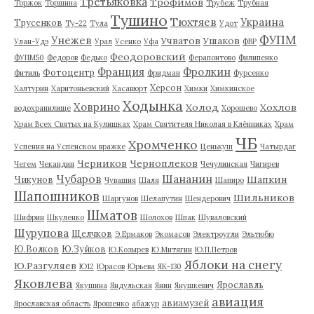
Третьяковка
Трофимов
Торжок
Торшина
Трубеж
Трубная
Тушино
Тюхтяев
Украина
Трусенков
Ту-22
Тула
Удот
ФУПМ
Унежев
Учватов
Ушаков
Улан-Удэ
Урал
Усенко
Уфа
ФВР
Феодоровский
ФУПМ50
Федоров
Федько
Ферапонтово
Филипенко
Франция
Фролкин
Фотоцентр
Фитиль
Фридман
Фурсенко
Херсон
Халтурин
Харитоньевский
Хасавюрт
Химки
Химкинское
Ходынка
Ховрино
Холод
Хохлов
водохранилище
Хорошево
Храм Всех Святых на Кулишках
Храм Святителя Николая в Клённиках
Храм
ЧБ
Хромченко
Успения на Успенском вражке
Ценькуш
Чатырдаг
Черников
Черноплеков
Чегем
Чекандин
Чечулинская
Чигирев
Чубаров
Шананин
Шапкин
Чикунов
Чувашия
Шаля
Шапиро
Шапошников
Шильников
Шаргунов
Шелапутин
Шендерович
Шматов
Шифрин
Шкуленко
Шолохов
Шпак
Шуваловский
Шурупова
Щелчков
Э.Ермаков
Экомасов
Электроугли
Эльтюбю
Ю.Волков
Ю.Зуйков
Ю.Козырев
Ю.Митягин
Ю.П.Петров
Яблоки на снегу
Ю.Разгуляев
Ю12
Юрасов
Юрьева
ЯК-130
Яковлева
Ярославль
Якушина
Яндульская
Янин
Янушкевич
авиация
авиамузей
Ярославская область
Ярошенко
абажур