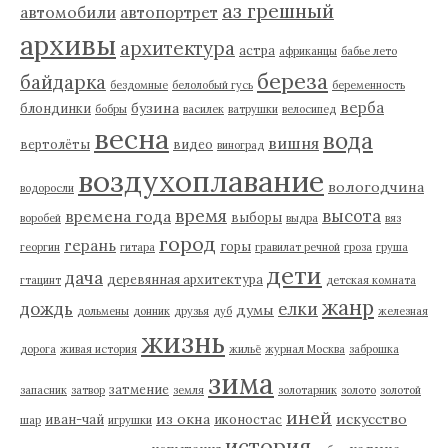
аз грешный
автомобили
автопортрет
архивы
архитектура
астра
африканцы
бабье лето
береза
байдарка
бездомные
белолобый гусь
беременность
верба
бузина
блондинки
бобры
василек
ватрушки
велосипед
весна
вода
вишня
вертолёты
видео
виноград
воздухоплавание
вологодчина
водоросли
время
высота
времена года
выборы
воробей
выдра
вяз
город
герань
горы
георгин
гитара
гравилат речной
гроза
груша
дети
дача
деревянная архитектура
гтацинт
детская комната
жанр
дождь
елки
думы
дольмены
донник
друзья
дуб
железная
жизнь
дорога
живая история
жильё
журнал Москва
заброшка
зима
затмение
запасник
затвор
земля
золотарник
золото
золотой
иней
из окна
искусство
иван-чай
иконостас
шар
игрушки
история