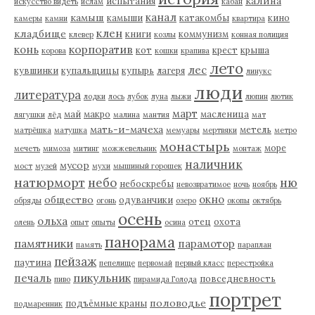
калина
испытания
искусство видеть
ислам
кабан
канал
камыш
камыши
катакомбы
кино
камеры
камни
квартира
клен
кладбище
книги
коммунизм
клевер
козлы
конная полиция
корпоратив
конь
кот
крест
крыша
корова
кошки
крапива
лето
лес
кувшинки
купальщицы
купырь
лагеря
линукс
люди
литература
лодки
лось
лубок
луна
лыжи
люпин
лютик
март
май
макро
масленица
лягушки
лёд
малина
мантия
мат
мать-и-мачеха
метель
матрёшка
матушка
мемуары
мертвяки
метро
монастырь
море
мечеть
мимоза
митинг
можжевельник
монтаж
наличник
мусор
мост
музей
мухи
мышиный горошек
натюрморт
небо
ню
небоскребы
невозвратимое
ночь
ноябрь
окно
общество
одуванчики
обряды
огонь
озеро
окопы
октябрь
осень
ольха
отец
охота
олень
опыт
опыты
осина
панорама
памятники
парамотор
память
параплан
пейзаж
паутина
пепелище
первомай
первый класс
перестройка
пикульник
печаль
повседневность
пиво
пирамида Голода
портрет
половодье
подъёмные краны
подмаренник