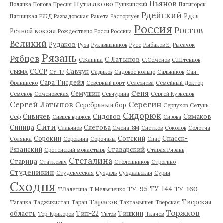
Пьянов
Путилково
Полянка
Попова
Пресня
Пушкинский
Пятигорск
Рдейский
Рдея
Пятницкая
РЖД
Развадовская
Ракета
Расторгуев
Россия
Ростов
Речной вокзал
Рождествено
Росси
Россина
Великий
Рудаков
Руза
Рукавишников
Русе
Рыбаков Е.
Рысачок
Рязань
Рябцев
С.Латыпов
С.Капица
С.Семенов
С.Штенцов
СССР
Савчук
СВЕМА
СУ-17
Садиков
Садовое кольцо
Сальников
Сан-
Сара Тисдейл
Франциско
Северный порт
Селезнева
Семейный Доктор
Сеня
Семушин
Семенов
Семеновская
Сенчурина
Сергей Кузнецов
Серегин
Сергей Латыпов
Серебряный бор
Серпухов
Сетунь
Сидорюк
Сивичев
Сидоров
Симаков
Сеф
Сивцев вражек
Сизова
Сити
Синица
Слетова
Славянов
Смена-8М
Снетков
Соколов
Солотча
Сорокин
Сотский
Спасск-
Солянка
Сорокина
Сорочаны
Спас
Рязанский
Ставарский
Сретенский монастырь
Старая Рязань
Стегалина
Старица
Статкевич
Столешников
Строгино
Студеникин
Студенческая
Суздаль
Суздальская
Сурин
Сходня
ТУ-95
ТУ-160
ТУ-144
Т.Валетина
Т.Мельяненко
Тарасов
Тверская
Таганка
Таджикистан
Таран
Тахтамышев
Тверская
Торжков
область
Тип-22
Тишкин
Тер-Крикоров
Титов
Ткачев