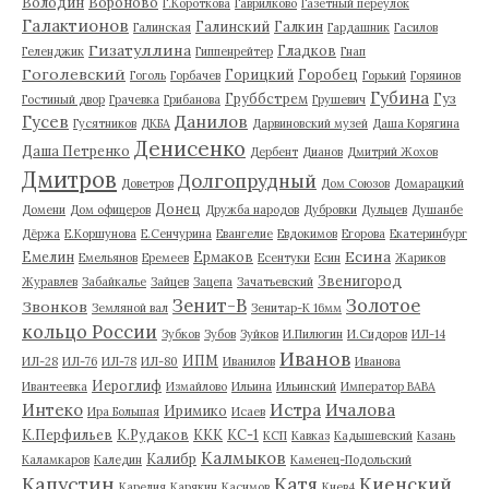
Володин
Вороново
Г.Короткова
Гаврилково
Газетный переулок
Галактионов
Галинский
Галкин
Галинская
Гардашник
Гасилов
Гизатуллина
Гладков
Геленджик
Гиппенрейтер
Гнап
Гоголевский
Горицкий
Горобец
Гоголь
Горбачев
Горький
Горяинов
Губина
Груббстрем
Гуз
Гостиный двор
Грачевка
Грибанова
Грушевич
Гусев
Данилов
Гусятников
ДКБА
Дарвиновский музей
Даша Корягина
Денисенко
Даша Петренко
Дербент
Дианов
Дмитрий Жохов
Дмитров
Долгопрудный
Доветров
Дом Союзов
Домарацкий
Донец
Домени
Дом офицеров
Дружба народов
Дубровки
Дульцев
Душанбе
Дёржа
Е.Коршунова
Е.Сенчурина
Евангелие
Евдокимов
Егорова
Екатеринбург
Есина
Емелин
Ермаков
Емельянов
Еремеев
Есентуки
Есин
Жариков
Звенигород
Журавлев
Забайкалье
Зайцев
Зацепа
Зачатьевский
Зенит-В
Золотое
Звонков
Земляной вал
Зенитар-К 16мм
кольцо России
Зубков
Зубов
Зуйков
И.Пилюгин
И.Сидоров
ИЛ-14
Иванов
ИПМ
ИЛ-28
ИЛ-76
ИЛ-78
ИЛ-80
Иванилов
Иванова
Иероглиф
Ивантеевка
Измайлово
Ильина
Ильинский
Император ВАВА
Истра
Интеко
Ичалова
Иримико
Ира Большая
Исаев
К.Перфильев
К.Рудаков
ККК
КС-1
КСП
Кавказ
Кадышевский
Казань
Калмыков
Калибр
Каламкаров
Каледин
Каменец-Подольский
Капустин
Катя
Киенский
Карелия
Карякин
Касимов
Киев4