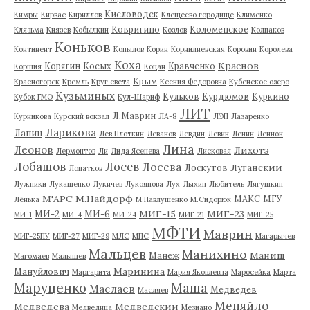
Кисловодск
Кимры
Кирвас
Кириллов
Клещеево городище
Клименко
Ковригино
Коломенское
Клязьма
Князев
Кобылкин
Козлов
Колпаков
Коньков
Континент
Копылов
Корин
Корнилиевская
Коровин
Королева
Коха
Краснов
Корягин
Косых
Кравченко
Коршия
Коцан
Крым
Красногорск
Кремль
Круг света
Ксения Федоровна
Кубенское озеро
Кузьминых
Кульков
Курдюмов
Куркино
Кубок ГМО
Кул-Шариф
ЛИТ
Л.Маврин
Курникова
Курский вокзал
ЛА-8
ЛЭП
Лазаренко
Ларикова
Лапин
Лев Плоткин
Леванов
Левдин
Левин
Ленин
Леннон
Лина
Леонов
Лихотэ
Лермонтов
Ли
Лида Ясенева
Лисковая
Лобашов
Лосев
Лосева
Луганский
Лоскутов
Лопатков
Лужники
Лукашенко
Лукичев
Лукоянова
Лух
Лыхин
Любитель
Лягушкин
М'АРС
М.Найдорф
МАКС
МГУ
Лёнька
М.Павлушенко
М.Сидорюк
МИГ-15
МИГ-23
МИ-2
МИ-6
МИ-1
МИ-4
МИ-24
МИГ-21
МИГ-25
МФТИ
Маврин
МИГ-25ПУ
МИГ-27
МИГ-29
МЛС
МПС
Магарычев
Мальцев
Манихино
Маниш
Манеж
Магомаев
Малышев
Маринина
Мануйлович
Маргарита
Мария Яковлевна
Маросейка
Марта
Маруценко
Маша
Маслаев
Медведев
Масляев
Меняйло
Медведева
Медведский
Медведица
Мезиано