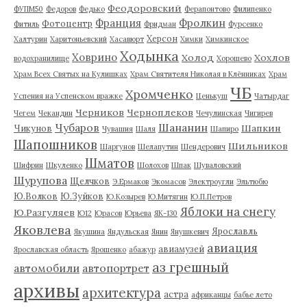
Феодоровский
ФУПМ50
Федоров
Федько
Ферапонтово
Филипенко
Франция
Фролкин
Фотоцентр
Фитиль
Фридман
Фурсенко
Херсон
Халтурин
Харитоньевский
Хасавюрт
Химки
Химкинское
Ходынка
Ховрино
Холод
Хохлов
водохранилище
Хорошево
Храм Всех Святых на Кулишках
Храм Святителя Николая в Клённиках
Храм
ЧБ
Хромченко
Успения на Успенском вражке
Ценькуш
Чатырдаг
Черников
Черноплеков
Чегем
Чекандин
Чечулинская
Чигирев
Чубаров
Шананин
Шапкин
Чикунов
Чувашия
Шаля
Шапиро
Шапошников
Шильников
Шаргунов
Шелапутин
Шендерович
Шматов
Шифрин
Шкуленко
Шолохов
Шпак
Шуваловский
Шурупова
Щелчков
Э.Ермаков
Экомасов
Электроугли
Эльтюбю
Ю.Волков
Ю.Зуйков
Ю.Козырев
Ю.Митягин
Ю.П.Петров
Яблоки на снегу
Ю.Разгуляев
Ю12
Юрасов
Юрьева
ЯК-130
Яковлева
Ярославль
Якушина
Яндульская
Янин
Янушкевич
авиация
авиамузей
Ярославская область
Ярошенко
абажур
аз грешный
автомобили
автопортрет
архивы
архитектура
астра
африканцы
бабье лето