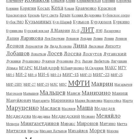
Континент
Копылов
Корин
Корнилиевская
Коровин
Королева
Коха
Краснов
Корягин
Косых
Кравченко
Коршия
Коцан
Крым
Красногорск
Кремль
Круг света
Ксения Федоровна
Кубенское озеро
Кузьминых
Кульков
Курдюмов
Куркино
Кубок ГМО
Кул-Шариф
ЛИТ
Л.Маврин
Курникова
Курский вокзал
ЛА-8
ЛЭП
Лазаренко
Ларикова
Лапин
Лев Плоткин
Леванов
Левдин
Левин
Ленин
Леннон
Лина
Леонов
Лихотэ
Лермонтов
Ли
Лида Ясенева
Лисковая
Лобашов
Лосев
Лосева
Луганский
Лоскутов
Лопатков
Лужники
Лукашенко
Лукичев
Лукоянова
Лух
Лыхин
Любитель
Лягушкин
М'АРС
М.Найдорф
МАКС
МГУ
Лёнька
М.Павлушенко
М.Сидорюк
МИГ-15
МИГ-23
МИ-2
МИ-6
МИ-1
МИ-4
МИ-24
МИГ-21
МИГ-25
МФТИ
Маврин
МИГ-25ПУ
МИГ-27
МИГ-29
МЛС
МПС
Магарычев
Мальцев
Манихино
Маниш
Манеж
Магомаев
Малышев
Маринина
Мануйлович
Маргарита
Мария Яковлевна
Маросейка
Марта
Маруценко
Маша
Маслаев
Медведев
Масляев
Меняйло
Медведева
Медведский
Медведица
Мезиано
Мингазетдинов
Миронов
Миракс
Митино
Мещера
Митта
Морев
Митягин
Михайлов
Миусы
Михаил Латыпов
Морева