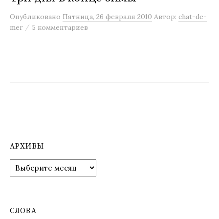
м
Опубликовано
Пятница, 26 февраля 2010
Автор:
chat-de-
у
/
mer
5 комментариев
АРХИВЫ
А
р
х
и
в
СЛОВА
ы