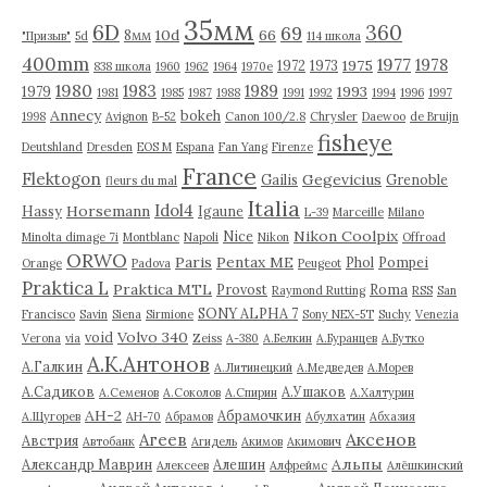
35мм
6D
360
69
10d
66
8мм
"Призыв"
5d
114 школа
400mm
1977
1978
1975
1972
1973
838 школа
1960
1962
1964
1970е
1980
1983
1989
1993
1979
1981
1985
1987
1988
1991
1992
1994
1996
1997
Annecy
bokeh
1998
Avignon
B-52
Canon 100/2.8
Chrysler
Daewoo
de Bruijn
fisheye
Deutshland
Dresden
EOS M
Espana
Fan Yang
Firenze
France
Flektogon
Gegevicius
Gailis
Grenoble
fleurs du mal
Italia
Idol4
Horsemann
Hassy
Igaune
L-39
Marceille
Milano
Nikon Coolpix
Nice
Minolta dimage 7i
Montblanc
Napoli
Nikon
Offroad
ORWO
Paris
Pentax ME
Phol
Pompei
Orange
Padova
Peugeot
Praktica L
Praktica MTL
Provost
Roma
Raymond Rutting
RSS
San
SONY ALPHA 7
Francisco
Savin
Siena
Sirmione
Sony NEX-5T
Suchy
Venezia
Volvo 340
void
Verona
via
Zeiss
А-380
А.Белкин
А.Буранцев
А.Бутко
А.К.Антонов
А.Галкин
А.Литинецкий
А.Медведев
А.Морев
А.Садиков
А.Ушаков
А.Семенов
А.Соколов
А.Спирин
А.Халтурин
АН-2
Абрамочкин
А.Щугорев
АН-70
Абрамов
Абулхатин
Абхазия
Аксенов
Агеев
Австрия
Автобанк
Агидель
Акимов
Акимович
Альпы
Александр Маврин
Алешин
Алексеев
Алфреймс
Алёшкинский