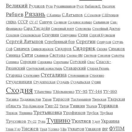
Великий
Рудаков
Руза
Рукавишников
Русе
Рыбаков Е.
Рысачок
Рязань
Рябцев
С.Латыпов
С.Капица
С.Семенов
С.Штенцов
СССР
Савчук
СВЕМА
СУ-17
Садиков
Садовое кольцо
Сальников
Сан-
Сара Тисдейл
Франциско
Северный порт
Селезнева
Семейный Доктор
Сеня
Семушин
Семенов
Семеновская
Сенчурина
Сергей Кузнецов
Серегин
Сергей Латыпов
Серебряный бор
Серпухов
Сетунь
Сидорюк
Сивичев
Сидоров
Симаков
Сеф
Сивцев вражек
Сизова
Сити
Синица
Слетова
Славянов
Смена-8М
Снетков
Соколов
Солотча
Сорокин
Сотский
Спасск-
Солянка
Сорокина
Сорочаны
Спас
Рязанский
Ставарский
Сретенский монастырь
Старая Рязань
Стегалина
Старица
Статкевич
Столешников
Строгино
Студеникин
Студенческая
Суздаль
Суздальская
Сурин
Сходня
ТУ-95
ТУ-160
ТУ-144
Т.Валетина
Т.Мельяненко
Тарасов
Тверская
Таганка
Таджикистан
Таран
Тахтамышев
Тверская
Торжков
область
Тип-22
Тишкин
Тер-Крикоров
Титов
Ткачев
Третьяковка
Трофимов
Торжок
Торшина
Трубеж
Трубная
Тушино
Тюхтяев
Украина
Трусенков
Ту-22
Тула
Удот
ФУПМ
Унежев
Учватов
Ушаков
Улан-Удэ
Урал
Усенко
Уфа
ФВР