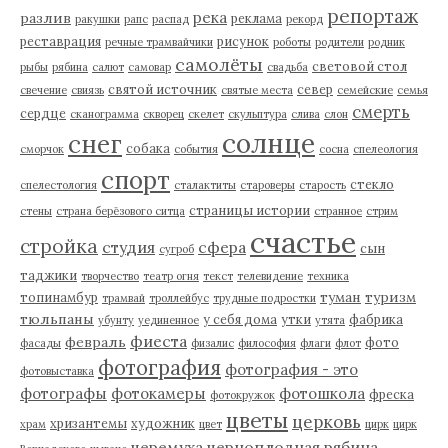
репортаж
река
разлив
реклама
ракушки
рапс
распад
рекорд
реставрация
рисунок
речные трамвайчики
роботы
родители
родник
самолёты
световой стол
рыбы
рябина
салют
самовар
свадьба
святой источник
север
свечение
свиязь
святые места
семейские
семья
смерть
сердце
сканограмма
скворец
скелет
скульптура
слива
слон
солнце
снег
собака
сморчок
события
сосна
спелеология
спорт
стекло
спелестология
сталактиты
староверы
старость
страницы истории
стены
страна берёзового ситца
странное
стрим
счастье
стройка
студия
сфера
сын
сугроб
таджики
творчество
театр огня
текст
телевидение
техника
туман
туризм
топинамбур
трамвай
троллейбус
трудные подростки
тюльпаны
у себя дома
утки
фабрика
убунту
уединенное
утята
фиеста
февраль
фото
фасады
физалис
философия
флаги
флот
фотография
фотография - это
фотовыставка
фотографы
фотокамеры
фотошкола
фреска
фотокружок
цветы
церковь
хризантемы
художник
храм
цвет
цирк
цирк
черемуха
черноплодная рябина