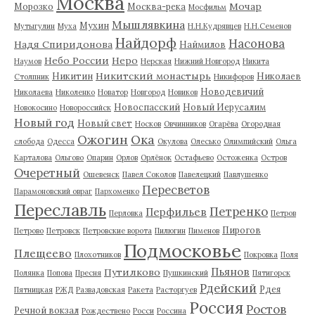
Москва
Мочар
Морозко
Москва-река
Мосфильм
Мышлявкина
Мухин
Мутыгулин
Муха
Н.Н.Кудрявцев
Н.Н.Семенов
Найдорф
Насонова
Надя Спиридонова
Наймилов
Небо России
Неро
Наумов
Нерская
Нижний Новгород
Никита
Никитский монастырь
Никитин
Николаев
Столпник
Никифоров
Новодевичий
Николаева
Николенко
Новатор
Новгород
Новиков
Новоспасский
Новый Иерусалим
Новокосино
Новороссийск
Новый год
Новый свет
Носков
Овчинников
Огарёва
Огородная
Ожогин
Ока
слобода
Одесса
Окулова
Олесько
Олимпийский
Ольга
Карталова
Ольгово
Опарин
Орлов
Орлёнок
Остафьево
Остоженка
Остров
Очеретный
Ошевенск
Павел Соколов
Павелецкий
Павлушенко
Пересветов
Парамоновский овраг
Пархоменко
Переславль
Петренко
Перфильев
Перловка
Петров
Пирогов
Петрово
Петровск
Петровские ворота
Пилюгин
Пименов
Подмосковье
Плещеево
Плохотников
Покровка
Поля
Пьянов
Путилково
Полянка
Попова
Пресня
Пушкинский
Пятигорск
Рдейский
Рдея
Пятницкая
РЖД
Развадовская
Ракета
Расторгуев
Россия
Ростов
Речной вокзал
Рождествено
Росси
Россина