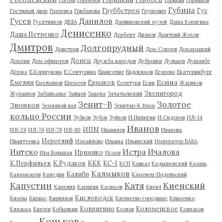
Губина
Груббстрем
Гуз
Гостиный двор
Грачевка
Грибанова
Грушевич
Гусев
Данилов
Гусятников
ДКБА
Дарвиновский музей
Даша Корягина
Денисенко
Даша Петренко
Дербент
Дианов
Дмитрий Жохов
Дмитров
Долгопрудный
Доветров
Дом Союзов
Домарацкий
Донец
Домени
Дом офицеров
Дружба народов
Дубровки
Дульцев
Душанбе
Дёржа
Е.Коршунова
Е.Сенчурина
Евангелие
Евдокимов
Егорова
Екатеринбург
Есина
Емелин
Ермаков
Емельянов
Еремеев
Есентуки
Есин
Жариков
Звенигород
Журавлев
Забайкалье
Зайцев
Зацепа
Зачатьевский
Зенит-В
Золотое
Звонков
Земляной вал
Зенитар-К 16мм
кольцо России
Зубков
Зубов
Зуйков
И.Пилюгин
И.Сидоров
ИЛ-14
Иванов
ИПМ
ИЛ-28
ИЛ-76
ИЛ-78
ИЛ-80
Иванилов
Иванова
Иероглиф
Ивантеевка
Измайлово
Ильина
Ильинский
Император ВАВА
Истра
Интеко
Ичалова
Иримико
Ира Большая
Исаев
К.Перфильев
К.Рудаков
ККК
КС-1
КСП
Кавказ
Кадышевский
Казань
Калмыков
Калибр
Каламкаров
Каледин
Каменец-Подольский
Капустин
Катя
Киенский
Карелия
Карякин
Касимов
Киев4
Кисловодск
Кимры
Кирвас
Кириллов
Клещеево городище
Клименко
Ковригино
Коломенское
Клязьма
Князев
Кобылкин
Козлов
Колпаков
Коньков