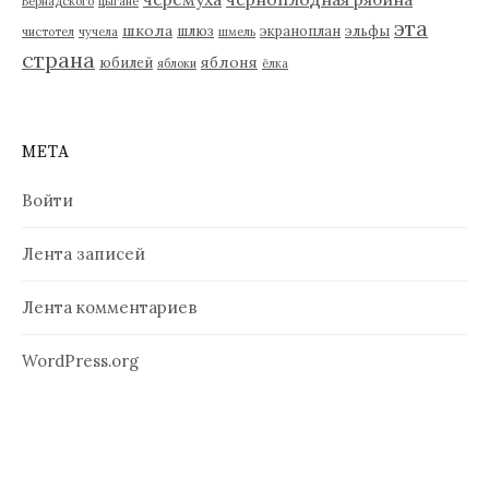
Вернадского
цыгане
эта
школа
шлюз
экраноплан
эльфы
чистотел
чучела
шмель
страна
яблоня
юбилей
яблоки
ёлка
МЕТА
Войти
Лента записей
Лента комментариев
WordPress.org