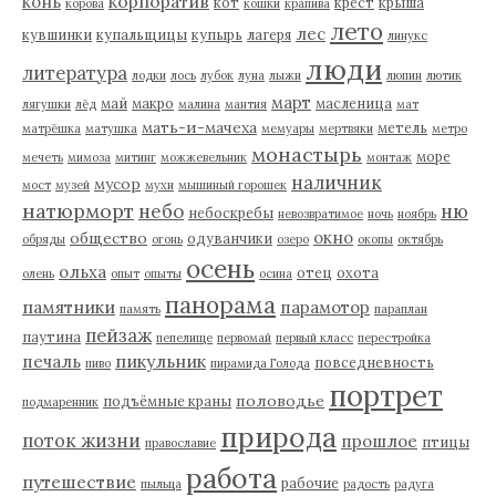
корпоратив
конь
кот
крест
крыша
корова
кошки
крапива
лето
лес
кувшинки
купальщицы
купырь
лагеря
линукс
люди
литература
лодки
лось
лубок
луна
лыжи
люпин
лютик
март
май
макро
масленица
лягушки
лёд
малина
мантия
мат
мать-и-мачеха
метель
матрёшка
матушка
мемуары
мертвяки
метро
монастырь
море
мечеть
мимоза
митинг
можжевельник
монтаж
наличник
мусор
мост
музей
мухи
мышиный горошек
натюрморт
небо
ню
небоскребы
невозвратимое
ночь
ноябрь
окно
общество
одуванчики
обряды
огонь
озеро
окопы
октябрь
осень
ольха
отец
охота
олень
опыт
опыты
осина
панорама
памятники
парамотор
память
параплан
пейзаж
паутина
пепелище
первомай
первый класс
перестройка
пикульник
печаль
повседневность
пиво
пирамида Голода
портрет
половодье
подъёмные краны
подмаренник
природа
поток жизни
прошлое
птицы
православие
работа
путешествие
рабочие
пыльца
радость
радуга