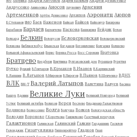
Андрей Антонов
Андрей Денисенко
лес
Америка
Андрей Васильев
Аносов
Армения
Андрусенко
Аникеевка
Апуневич
Артеменков
Аэронатц
Аюпов
Архипов
Артём Денисенко
Баженов
Баев
Байков
Б.Степанов
БМО
Байкал
Байконур
Бакирова
Бардаев
Баскова
Бейдик
Барабанов
Бармичева
Башкирия
Белая
Белкин
Белоцерковская
Белкард
Белорусов
Белоцерковский
Белякова
Библиоглобус
Блынская
Богданов
Богоявление
Болгария
Болшево
Братовка
Большой Афанасьевский
Борис
Боряна Росса
Босс Сорокин
Братцево
Бредбери
Бритвина
Булгаковский дом
Буранцев
Бурятия
Бутко
В.Ермаков
В.Иванов
Буцкий
В.Гончаров
В.Карпинский
В.Латыпов
В.Пьянов
ВДНХ
В.Лапшин
В.Миронов
В.Пирогов
В.Шевченко
ВЛК
Валерий Латыпов
Валетина
Валуев
ВМ-Т
Васина
Великие Луки
Ващук
Вдовин
Великий Новгород
Великий
Верея
Устюг
Великий октябрь
Велихов
Веслево
Владимир Галактионов
Волга
Водянова
Волков
Вознесение
Волгуша
Вологодская область
Володин
Вороново
Г.Короткова
Гаврилково
Газетный переулок
Галактионов
Галинский
Галкин
Галинская
Гардашник
Гасилов
Гизатуллина
Гладков
Геленджик
Гиппенрейтер
Гнап
Гоголевский
Горицкий
Горобец
Гоголь
Горбачев
Горький
Горяинов