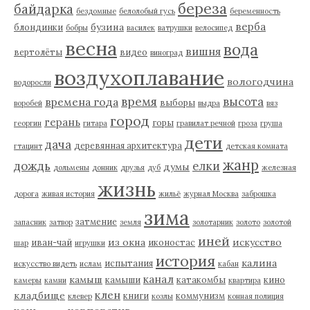
береза
байдарка
бездомные
белолобый гусь
беременность
верба
бузина
блондинки
бобры
василек
ватрушки
велосипед
весна
вода
вишня
вертолёты
видео
виноград
воздухоплавание
вологодчина
водоросли
время
высота
времена года
выборы
воробей
выдра
вяз
город
герань
горы
георгин
гитара
гравилат речной
гроза
груша
дети
дача
деревянная архитектура
гтацинт
детская комната
жанр
дождь
елки
думы
дольмены
донник
друзья
дуб
железная
жизнь
дорога
живая история
жильё
журнал Москва
заброшка
зима
затмение
запасник
затвор
земля
золотарник
золото
золотой
иней
из окна
искусство
иван-чай
иконостас
шар
игрушки
история
калина
испытания
искусство видеть
ислам
кабан
канал
камыш
камыши
катакомбы
кино
камеры
камни
квартира
клен
кладбище
книги
коммунизм
клевер
козлы
конная полиция