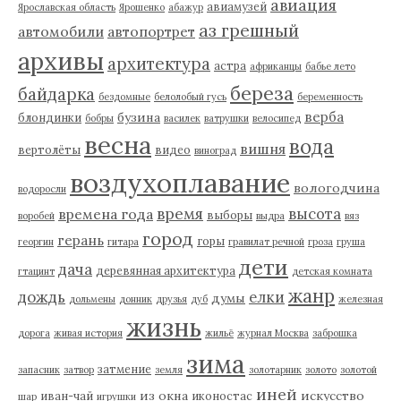
авиация
авиамузей
Ярославская область
Ярошенко
абажур
аз грешный
автомобили
автопортрет
архивы
архитектура
астра
африканцы
бабье лето
береза
байдарка
бездомные
белолобый гусь
беременность
верба
бузина
блондинки
бобры
василек
ватрушки
велосипед
весна
вода
вишня
вертолёты
видео
виноград
воздухоплавание
вологодчина
водоросли
время
высота
времена года
выборы
воробей
выдра
вяз
город
герань
горы
георгин
гитара
гравилат речной
гроза
груша
дети
дача
деревянная архитектура
гтацинт
детская комната
жанр
дождь
елки
думы
дольмены
донник
друзья
дуб
железная
жизнь
дорога
живая история
жильё
журнал Москва
заброшка
зима
затмение
запасник
затвор
земля
золотарник
золото
золотой
иней
из окна
искусство
иван-чай
иконостас
шар
игрушки