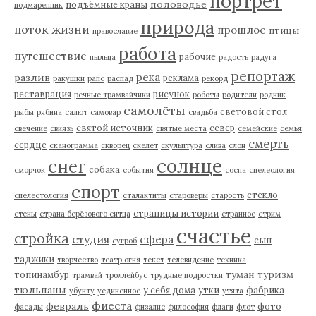
портрет
половодье
подъёмные краны
подмаренник
природа
поток жизни
прошлое
птицы
православие
работа
путешествие
рабочие
пыльца
радость
радуга
репортаж
река
разлив
реклама
ракушки
рапс
распад
рекорд
реставрация
рисунок
речные трамвайчики
роботы
родители
родник
самолёты
световой стол
рыбы
рябина
салют
самовар
свадьба
святой источник
север
свечение
свиязь
святые места
семейские
семья
смерть
сердце
сканограмма
скворец
скелет
скульптура
слива
слон
солнце
снег
собака
сморчок
события
сосна
спелеология
спорт
стекло
спелестология
сталактиты
староверы
старость
страницы истории
стены
страна берёзового ситца
странное
стрим
счастье
стройка
студия
сфера
сын
сугроб
таджики
творчество
театр огня
текст
телевидение
техника
туман
туризм
топинамбур
трамвай
троллейбус
трудные подростки
тюльпаны
у себя дома
утки
фабрика
убунту
уединенное
утята
фиеста
февраль
фото
фасады
физалис
философия
флаги
флот