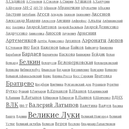
А.Садиков
А.Ушаков
А.Семенов
А.Соколов
А.Спирин
А.Халтурин
АН-2
Абрамочкин
А.Щугорев
АН-70
Абрамов
Абулхатин
Абхазия
Аксенов
Агеев
Австрия
Автобанк
Агидель
Акимов
Акимович
Альпы
Александр Маврин
Алешин
Алексеев
Алфреймс
Алёшкинский
Андрей Антонов
Андрей Денисенко
лес
Америка
Андрей Васильев
Аносов
Армения
Андрусенко
Аникеевка
Апуневич
Артеменков
Аэронатц
Аюпов
Архипов
Артём Денисенко
Баженов
Баев
Байков
Б.Степанов
БМО
Байкал
Байконур
Бакирова
Бардаев
Баскова
Бейдик
Барабанов
Бармичева
Башкирия
Белая
Белкин
Белоцерковская
Белкард
Белорусов
Белоцерковский
Белякова
Библиоглобус
Блынская
Богданов
Богоявление
Болгария
Болшево
Братовка
Большой Афанасьевский
Борис
Боряна Росса
Босс Сорокин
Братцево
Бредбери
Бритвина
Булгаковский дом
Буранцев
Бурятия
Бутко
В.Ермаков
В.Иванов
Буцкий
В.Гончаров
В.Карпинский
В.Латыпов
В.Пьянов
ВДНХ
В.Лапшин
В.Миронов
В.Пирогов
В.Шевченко
ВЛК
Валерий Латыпов
Валетина
Валуев
ВМ-Т
Васина
Великие Луки
Ващук
Вдовин
Великий Новгород
Великий
Верея
Устюг
Великий октябрь
Велихов
Веслево
Владимир Галактионов