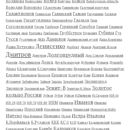
Волга
Водянова
Волков
Вознесение
Волгуша
Вологодская область
Володин
Вороново
Г.Короткова
Гаврилково
Газетный переулок
Галактионов
Галинский
Галкин
Галинская
Гардашник
Гасилов
Гизатуллина
Гладков
Геленджик
Гиппенрейтер
Гнап
Гоголевский
Горицкий
Горобец
Гоголь
Горбачев
Горький
Горяинов
Губина
Груббстрем
Гуз
Гостиный двор
Грачевка
Грибанова
Грушевич
Гусев
Данилов
Гусятников
ДКБА
Дарвиновский музей
Даша Корягина
Денисенко
Даша Петренко
Дербент
Дианов
Дмитрий Жохов
Дмитров
Долгопрудный
Доветров
Дом Союзов
Домарацкий
Донец
Домени
Дом офицеров
Дружба народов
Дубровки
Дульцев
Душанбе
Дёржа
Е.Коршунова
Е.Сенчурина
Евангелие
Евдокимов
Егорова
Екатеринбург
Есина
Емелин
Ермаков
Емельянов
Еремеев
Есентуки
Есин
Жариков
Звенигород
Журавлев
Забайкалье
Зайцев
Зацепа
Зачатьевский
Зенит-В
Золотое
Звонков
Земляной вал
Зенитар-К 16мм
кольцо России
Зубков
Зубов
Зуйков
И.Пилюгин
И.Сидоров
ИЛ-14
Иванов
ИПМ
ИЛ-28
ИЛ-76
ИЛ-78
ИЛ-80
Иванилов
Иванова
Иероглиф
Ивантеевка
Измайлово
Ильина
Ильинский
Император ВАВА
Истра
Интеко
Ичалова
Иримико
Ира Большая
Исаев
К.Перфильев
К.Рудаков
ККК
КС-1
КСП
Кавказ
Кадышевский
Казань
Калмыков
Калибр
Каламкаров
Каледин
Каменец-Подольский