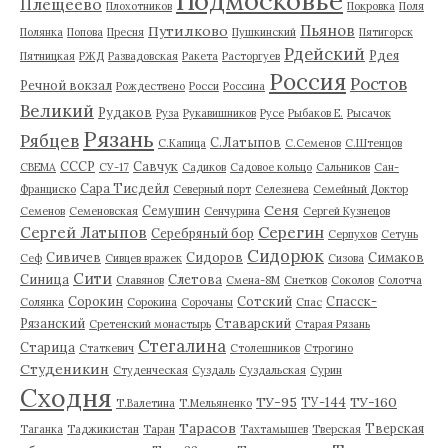
Подмосковье
Плещеево
Плохотников
Покровка
Поля
Пьянов
Путилково
Полянка
Попова
Пресня
Пушкинский
Пятигорск
Рдейский
Рдея
Пятницкая
РЖД
Развадовская
Ракета
Расторгуев
Россия
Ростов
Речной вокзал
Рождествено
Росси
Россина
Великий
Рудаков
Руза
Рукавишников
Русе
Рыбаков Е.
Рысачок
Рязань
Рябцев
С.Латыпов
С.Капица
С.Семенов
С.Штенцов
СССР
Савчук
СВЕМА
СУ-17
Садиков
Садовое кольцо
Сальников
Сан-
Сара Тисдейл
Франциско
Северный порт
Селезнева
Семейный Доктор
Сеня
Семушин
Семенов
Семеновская
Сенчурина
Сергей Кузнецов
Серегин
Сергей Латыпов
Серебряный бор
Серпухов
Сетунь
Сидорюк
Сивичев
Сидоров
Симаков
Сеф
Сивцев вражек
Сизова
Сити
Синица
Слетова
Славянов
Смена-8М
Снетков
Соколов
Солотча
Сорокин
Сотский
Спасск-
Солянка
Сорокина
Сорочаны
Спас
Рязанский
Ставарский
Сретенский монастырь
Старая Рязань
Стегалина
Старица
Статкевич
Столешников
Строгино
Студеникин
Студенческая
Суздаль
Суздальская
Сурин
Сходня
ТУ-95
ТУ-160
ТУ-144
Т.Валетина
Т.Мельяненко
Тарасов
Тверская
Таганка
Таджикистан
Таран
Тахтамышев
Тверская