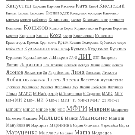
Капустин
Катя
Киенский
Карелия
Карякин
Касимов
Киев4
Кисловодск
Кимры
Кирвас
Кириллов
Клещеево городище
Клименко
Ковригино
Коломенское
Клязьма
Князев
Кобылкин
Козлов
Колпаков
Коньков
Континент
Копылов
Корин
Корнилиевская
Коровин
Королева
Коха
Краснов
Корягин
Косых
Кравченко
Коршия
Коцан
Крым
Красногорск
Кремль
Круг света
Ксения Федоровна
Кубенское озеро
Кузьминых
Кульков
Курдюмов
Куркино
Кубок ГМО
Кул-Шариф
ЛИТ
Л.Маврин
Курникова
Курский вокзал
ЛА-8
ЛЭП
Лазаренко
Ларикова
Лапин
Лев Плоткин
Леванов
Левдин
Левин
Ленин
Леннон
Лина
Леонов
Лихотэ
Лермонтов
Ли
Лида Ясенева
Лисковая
Лобашов
Лосев
Лосева
Луганский
Лоскутов
Лопатков
Лужники
Лукашенко
Лукичев
Лукоянова
Лух
Лыхин
Любитель
Лягушкин
М'АРС
М.Найдорф
МАКС
МГУ
Лёнька
М.Павлушенко
М.Сидорюк
МИГ-15
МИГ-23
МИ-2
МИ-6
МИ-1
МИ-4
МИ-24
МИГ-21
МИГ-25
МФТИ
Маврин
МИГ-25ПУ
МИГ-27
МИГ-29
МЛС
МПС
Магарычев
Мальцев
Манихино
Маниш
Манеж
Магомаев
Малышев
Маринина
Мануйлович
Маргарита
Мария Яковлевна
Маросейка
Марта
Маруценко
Маша
Маслаев
Медведев
Масляев