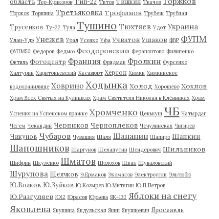
Торжков
область
Тип-22
Тишкин
Тер-Крикоров
Титов
Ткачев
Третьяковка
Трофимов
Торжок
Торшина
Трубеж
Трубная
Тушино
Тюхтяев
Украина
Трусенков
Ту-22
Тула
Удот
ФУПМ
Унежев
Учватов
Ушаков
Улан-Удэ
Урал
Усенко
Уфа
ФВР
Феодоровский
ФУПМ50
Федоров
Федько
Ферапонтово
Филипенко
Франция
Фролкин
Фотоцентр
Фитиль
Фридман
Фурсенко
Херсон
Халтурин
Харитоньевский
Хасавюрт
Химки
Химкинское
Ходынка
Ховрино
Холод
Хохлов
водохранилище
Хорошево
Храм Всех Святых на Кулишках
Храм Святителя Николая в Клённиках
Храм
ЧБ
Хромченко
Успения на Успенском вражке
Ценькуш
Чатырдаг
Черников
Черноплеков
Чегем
Чекандин
Чечулинская
Чигирев
Чубаров
Шананин
Шапкин
Чикунов
Чувашия
Шаля
Шапиро
Шапошников
Шильников
Шаргунов
Шелапутин
Шендерович
Шматов
Шифрин
Шкуленко
Шолохов
Шпак
Шуваловский
Шурупова
Щелчков
Э.Ермаков
Экомасов
Электроугли
Эльтюбю
Ю.Волков
Ю.Зуйков
Ю.Козырев
Ю.Митягин
Ю.П.Петров
Яблоки на снегу
Ю.Разгуляев
Ю12
Юрасов
Юрьева
ЯК-130
Яковлева
Ярославль
Якушина
Яндульская
Янин
Янушкевич