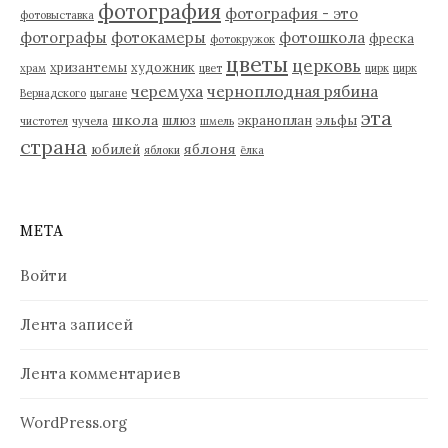
фотография
фотография - это
фотовыставка
фотографы
фотокамеры
фотошкола
фреска
фотокружок
цветы
церковь
хризантемы
художник
храм
цвет
цирк
цирк
черемуха
черноплодная рябина
Вернадского
цыгане
эта
школа
шлюз
экраноплан
эльфы
чистотел
чучела
шмель
страна
яблоня
юбилей
яблоки
ёлка
МЕТА
Войти
Лента записей
Лента комментариев
WordPress.org