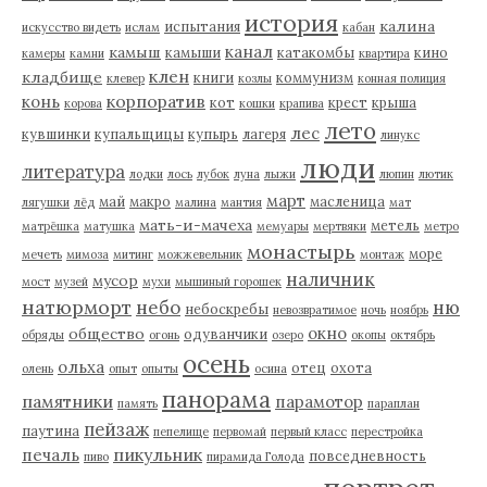
история
калина
испытания
искусство видеть
ислам
кабан
канал
камыш
камыши
катакомбы
кино
камеры
камни
квартира
клен
кладбище
книги
коммунизм
клевер
козлы
конная полиция
корпоратив
конь
кот
крест
крыша
корова
кошки
крапива
лето
лес
кувшинки
купальщицы
купырь
лагеря
линукс
люди
литература
лодки
лось
лубок
луна
лыжи
люпин
лютик
март
май
макро
масленица
лягушки
лёд
малина
мантия
мат
мать-и-мачеха
метель
матрёшка
матушка
мемуары
мертвяки
метро
монастырь
море
мечеть
мимоза
митинг
можжевельник
монтаж
наличник
мусор
мост
музей
мухи
мышиный горошек
натюрморт
небо
ню
небоскребы
невозвратимое
ночь
ноябрь
окно
общество
одуванчики
обряды
огонь
озеро
окопы
октябрь
осень
ольха
отец
охота
олень
опыт
опыты
осина
панорама
памятники
парамотор
память
параплан
пейзаж
паутина
пепелище
первомай
первый класс
перестройка
пикульник
печаль
повседневность
пиво
пирамида Голода