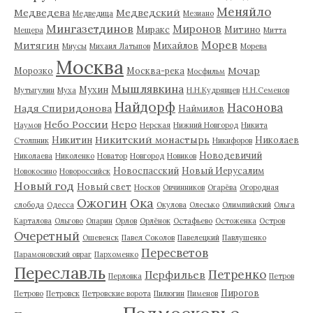
Меняйло
Медведева
Медведский
Медведица
Мезиано
Мингазетдинов
Миронов
Миракс
Митино
Мещера
Митта
Морев
Митягин
Михайлов
Миусы
Михаил Латыпов
Морева
Москва
Мочар
Морозко
Москва-река
Мосфильм
Мышлявкина
Мухин
Мутыгулин
Муха
Н.Н.Кудрявцев
Н.Н.Семенов
Найдорф
Насонова
Надя Спиридонова
Наймилов
Небо России
Неро
Наумов
Нерская
Нижний Новгород
Никита
Никитский монастырь
Никитин
Николаев
Столпник
Никифоров
Новодевичий
Николаева
Николенко
Новатор
Новгород
Новиков
Новоспасский
Новый Иерусалим
Новокосино
Новороссийск
Новый год
Новый свет
Носков
Овчинников
Огарёва
Огородная
Ожогин
Ока
слобода
Одесса
Окулова
Олесько
Олимпийский
Ольга
Карталова
Ольгово
Опарин
Орлов
Орлёнок
Остафьево
Остоженка
Остров
Очеретный
Ошевенск
Павел Соколов
Павелецкий
Павлушенко
Пересветов
Парамоновский овраг
Пархоменко
Переславль
Петренко
Перфильев
Перловка
Петров
Пирогов
Петрово
Петровск
Петровские ворота
Пилюгин
Пименов