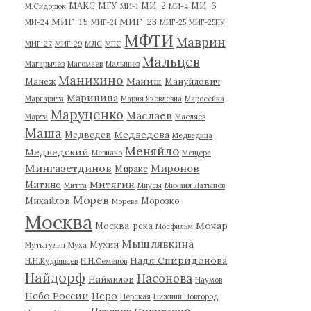
МАКС
МГУ
МИ-2
МИ-6
М.Сидорюк
МИ-1
МИ-4
МИГ-15
МИГ-23
МИ-24
МИГ-21
МИГ-25
МИГ-25ПУ
МФТИ
Маврин
МИГ-27
МИГ-29
МЛС
МПС
Мальцев
Магарычев
Магомаев
Малышев
Манихино
Маниш
Манеж
Мануйлович
Маринина
Маргарита
Мария Яковлевна
Маросейка
Маруценко
Маслаев
Марта
Масляев
Маша
Медведева
Медведев
Медведица
Меняйло
Медведский
Мезиано
Мещера
Мингазетдинов
Миронов
Миракс
Митягин
Митино
Митта
Миусы
Михаил Латыпов
Морев
Михайлов
Морозко
Морева
Москва
Мочар
Москва-река
Мосфильм
Мышлявкина
Мухин
Мутыгулин
Муха
Надя Спиридонова
Н.Н.Кудрявцев
Н.Н.Семенов
Найдорф
Насонова
Наймилов
Наумов
Небо России
Неро
Нерская
Нижний Новгород