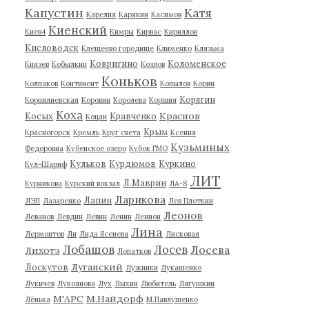
Капустин
Катя
Карелия
Карякин
Касимов
Киенский
Киев4
Кимры
Кирвас
Кириллов
Кисловодск
Клещеево городище
Клименко
Клязьма
Ковригино
Коломенское
Князев
Кобылкин
Козлов
Коньков
Колпаков
Континент
Копылов
Корин
Корягин
Корнилиевская
Коровин
Королева
Коршия
Коха
Краснов
Косых
Кравченко
Коцан
Крым
Красногорск
Кремль
Круг света
Ксения
Кузьминых
Федоровна
Кубенское озеро
Кубок ГМО
Кульков
Курдюмов
Куркино
Кул-Шариф
ЛИТ
Л.Маврин
Курникова
Курский вокзал
ЛА-8
Ларикова
Лапин
ЛЭП
Лазаренко
Лев Плоткин
Леонов
Леванов
Левдин
Левин
Ленин
Леннон
Лина
Лермонтов
Ли
Лида Ясенева
Лисковая
Лобашов
Лосев
Лосева
Лихотэ
Лопатков
Луганский
Лоскутов
Лужники
Лукашенко
Лукичев
Лукоянова
Лух
Лыхин
Любитель
Лягушкин
М'АРС
М.Найдорф
Лёнька
М.Павлушенко