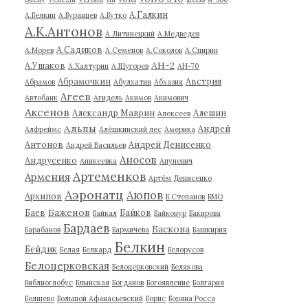
А.Галкин
А.Белкин
А.Буранцев
А.Бутко
А.К.Антонов
А.Литинецкий
А.Медведев
А.Садиков
А.Морев
А.Семенов
А.Соколов
А.Спирин
АН-2
А.Ушаков
А.Халтурин
А.Щугорев
АН-70
Абрамочкин
Австрия
Абрамов
Абулхатин
Абхазия
Агеев
Автобанк
Агидель
Акимов
Акимович
Аксенов
Александр Маврин
Алешин
Алексеев
Альпы
Андрей
Алфреймс
Алёшкинский лес
Америка
Антонов
Андрей Денисенко
Андрей Васильев
Аносов
Андрусенко
Аникеевка
Апуневич
Артеменков
Армения
Артём Денисенко
Аэронатц
Аюпов
Архипов
Б.Степанов
БМО
Баженов
Баев
Байков
Байкал
Байконур
Бакирова
Бардаев
Баскова
Барабанов
Бармичева
Башкирия
Белкин
Бейдик
Белая
Белкард
Белорусов
Белоцерковская
Белоцерковский
Белякова
Библиоглобус
Блынская
Богданов
Богоявление
Болгария
Болшево
Большой Афанасьевский
Борис
Боряна Росса