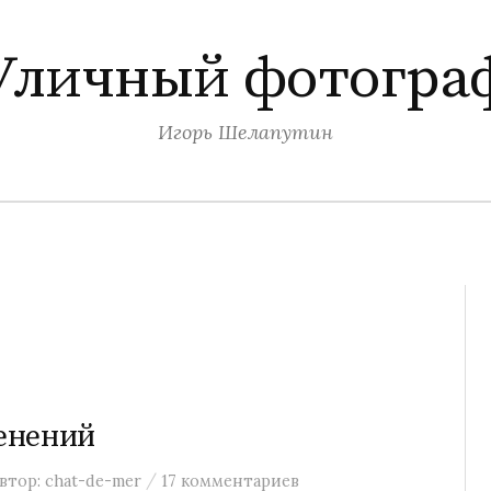
Уличный фотогра
Игорь Шелапутин
енений
/
втор:
chat-de-mer
17 комментариев