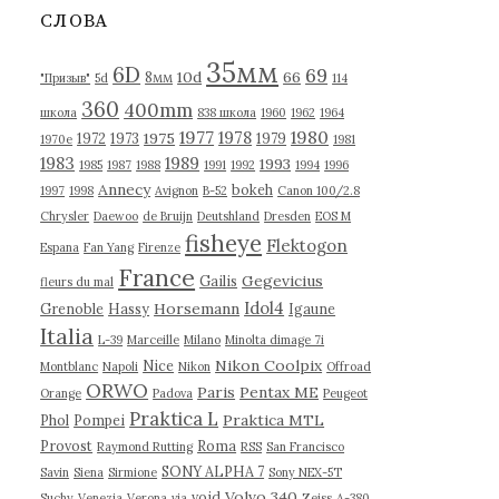
в
СЛОВА
ы
35мм
6D
69
10d
66
8мм
"Призыв"
5d
114
360
400mm
школа
838 школа
1960
1962
1964
1977
1980
1978
1975
1972
1973
1979
1970е
1981
1983
1989
1993
1985
1987
1988
1991
1992
1994
1996
Annecy
bokeh
1997
1998
Avignon
B-52
Canon 100/2.8
Chrysler
Daewoo
de Bruijn
Deutshland
Dresden
EOS M
fisheye
Flektogon
Espana
Fan Yang
Firenze
France
Gegevicius
Gailis
fleurs du mal
Idol4
Horsemann
Grenoble
Hassy
Igaune
Italia
L-39
Marceille
Milano
Minolta dimage 7i
Nikon Coolpix
Nice
Montblanc
Napoli
Nikon
Offroad
ORWO
Paris
Pentax ME
Orange
Padova
Peugeot
Praktica L
Praktica MTL
Phol
Pompei
Provost
Roma
Raymond Rutting
RSS
San Francisco
SONY ALPHA 7
Savin
Siena
Sirmione
Sony NEX-5T
Volvo 340
void
Suchy
Venezia
Verona
via
Zeiss
А-380