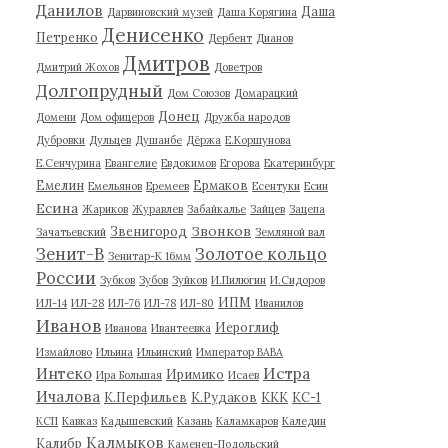
Данилов
Даша
Дарвиновский музей
Даша Корягина
Денисенко
Петренко
Дербент
Дианов
Дмитров
Дмитрий Жохов
Доветров
Долгопрудный
Дом Союзов
Домарацкий
Донец
Домени
Дом офицеров
Дружба народов
Дубровки
Дульцев
Душанбе
Дёржа
Е.Коршунова
Е.Сенчурина
Евангелие
Евдокимов
Егорова
Екатеринбург
Емелин
Ермаков
Емельянов
Еремеев
Есентуки
Есин
Есина
Жариков
Журавлев
Забайкалье
Зайцев
Зацепа
Звонков
Звенигород
Зачатьевский
Земляной вал
Зенит-В
Золотое кольцо
Зенитар-К 16мм
России
Зубков
Зубов
Зуйков
И.Пилюгин
И.Сидоров
ИПМ
ИЛ-14
ИЛ-28
ИЛ-76
ИЛ-78
ИЛ-80
Иванилов
Иванов
Иероглиф
Иванова
Ивантеевка
Измайлово
Ильина
Ильинский
Император ВАВА
Истра
Интеко
Иримико
Ира Большая
Исаев
Ичалова
К.Перфильев
К.Рудаков
ККК
КС-1
КСП
Кавказ
Кадышевский
Казань
Каламкаров
Каледин
Калмыков
Калибр
Каменец-Подольский