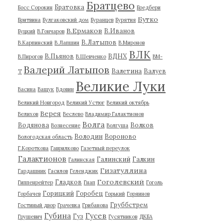
Братцево
Братовка
Босс Сорокин
Бредбери
Бутко
Бритвина
Булгаковский дом
Буранцев
Бурятия
В.Ермаков
В.Иванов
Буцкий
В.Гончаров
В.Латыпов
В.Карпинский
В.Лапшин
В.Миронов
ВЛК
В.Пьянов
ВДНХ
В.Пирогов
В.Шевченко
ВМ-
Валерий Латыпов
Валетина
Валуев
Т
Великие Луки
Васина
Ващук
Вдовин
Великий Новгород
Великий Устюг
Великий октябрь
Верея
Велихов
Веслево
Владимир Галактионов
Волга
Водянова
Волков
Вознесение
Волгуша
Володин
Вороново
Вологодская область
Г.Короткова
Гаврилково
Газетный переулок
Галактионов
Галинский
Галкин
Галинская
Гизатуллина
Гардашник
Гасилов
Геленджик
Гоголевский
Гладков
Гиппенрейтер
Гнап
Гоголь
Горицкий
Горобец
Горбачев
Горький
Горяинов
Груббстрем
Гостиный двор
Грачевка
Грибанова
Губина
Гусев
Гуз
Грушевич
Гусятников
ДКБА