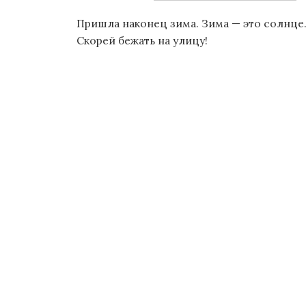
о
Пришла наконец зима. Зима — это солнце.
м
Скорей бежать на улицу!
у