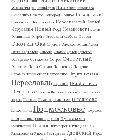
Никитский
Никитин
Никита Столпник
монастырь
Николаев
Никифоров
Николаева
Новодевичий
Николенко
Новатор
Новгород
Новиков
Новоспасский
Новый
Новокосино
Новороссийск
Новый год
Иерусалим
Новый свет
Носков
Овчинников
Огарёва
Огородная слобода
Одесса
Ожогин
Ока
Окулова
Олесько
Олимпийский
Ольга Карталова
Ольгово
Опарин
Орлов
Орлёнок
Очеретный
Остафьево
Остоженка
Остров
Ошевенск
Павел Соколов
Павелецкий
Павлушенко
Пересветов
Парамоновский овраг
Пархоменко
Переславль
Перфильев
Перловка
Петренко
Петров
Петрово
Петровск
Петровские
Плещеево
Пирогов
ворота
Пилюгин
Пименов
Подмосковье
Плохотников
Покровка
Путилково
Поля
Полянка
Попова
Пресня
Пьянов
Пушкинский
Пятигорск
Пятницкая
РЖД
Рдейский
Рдея
Развадовская
Ракета
Расторгуев