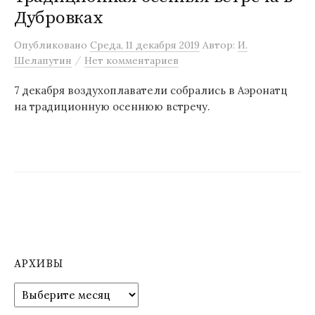
Дубровках
м
у
Опубликовано
Среда, 11 декабря 2019
Автор:
И.
/
Шелапутин
Нет комментариев
7 декабря воздухоплаватели собрались в Аэронатц
на традиционную осеннюю встречу.
АРХИВЫ
А
р