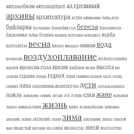
аз грешный
автомобили
автопортрет
архивы
архитектура
астра
африканцы
бабье лето
береза
байдарка
бездомные
белолобый гусь
беременность
верба
бузина
блондинки
бобры
василек
ватрушки
велосипед
весна
вода
вишня
вертолёты
видео
виноград
воздухоплавание
вологодчина
водоросли
время
высота
времена года
выборы
воробей
выдра
вяз
город
герань
горы
георгин
гитара
гравилат речной
гроза
груша
дети
дача
деревянная архитектура
гтацинт
детская комната
жанр
дождь
елки
думы
дольмены
донник
друзья
дуб
железная
жизнь
дорога
живая история
жильё
журнал Москва
заброшка
зима
затмение
запасник
затвор
земля
золотарник
золото
золотой
иней
из окна
искусство
иван-чай
иконостас
шар
игрушки