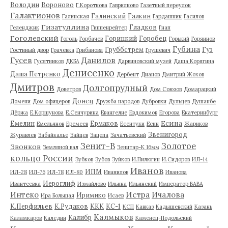
Володин
Вороново
Г.Короткова
Гаврилково
Газетный переулок
Галактионов
Галинский
Галкин
Галинская
Гардашник
Гасилов
Гизатуллина
Гладков
Геленджик
Гиппенрейтер
Гнап
Гоголевский
Горицкий
Горобец
Гоголь
Горбачев
Горький
Горяинов
Губина
Груббстрем
Гуз
Гостиный двор
Грачевка
Грибанова
Грушевич
Гусев
Данилов
Гусятников
ДКБА
Дарвиновский музей
Даша Корягина
Денисенко
Даша Петренко
Дербент
Дианов
Дмитрий Жохов
Дмитров
Долгопрудный
Доветров
Дом Союзов
Домарацкий
Донец
Домени
Дом офицеров
Дружба народов
Дубровки
Дульцев
Душанбе
Дёржа
Е.Коршунова
Е.Сенчурина
Евангелие
Евдокимов
Егорова
Екатеринбург
Есина
Емелин
Ермаков
Емельянов
Еремеев
Есентуки
Есин
Жариков
Звенигород
Журавлев
Забайкалье
Зайцев
Зацепа
Зачатьевский
Зенит-В
Золотое
Звонков
Земляной вал
Зенитар-К 16мм
кольцо России
Зубков
Зубов
Зуйков
И.Пилюгин
И.Сидоров
ИЛ-14
Иванов
ИПМ
ИЛ-28
ИЛ-76
ИЛ-78
ИЛ-80
Иванилов
Иванова
Иероглиф
Ивантеевка
Измайлово
Ильина
Ильинский
Император ВАВА
Истра
Интеко
Ичалова
Иримико
Ира Большая
Исаев
К.Перфильев
К.Рудаков
ККК
КС-1
КСП
Кавказ
Кадышевский
Казань
Калмыков
Калибр
Каламкаров
Каледин
Каменец-Подольский