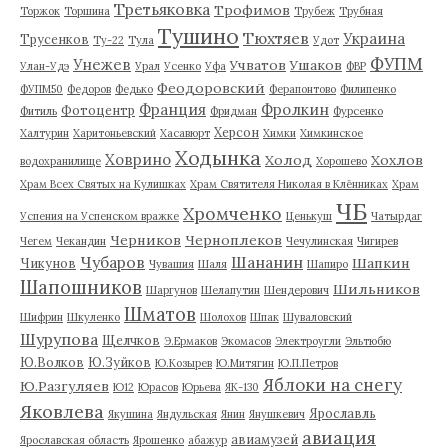
Третьяковка
Трофимов
Торжок
Торшина
Трубеж
Трубная
Тушино
Тюхтяев
Украина
Трусенков
Ту-22
Тула
Удот
ФУПМ
Унежев
Учватов
Ушаков
Улан-Удэ
Урал
Усенко
Уфа
ФВР
Феодоровский
ФУПМ50
Федоров
Федько
Ферапонтово
Филипенко
Франция
Фролкин
Фотоцентр
Фитиль
Фридман
Фурсенко
Херсон
Халтурин
Харитоньевский
Хасавюрт
Химки
Химкинское
Ходынка
Ховрино
Холод
Хохлов
водохранилище
Хорошево
Храм Всех Святых на Кулишках
Храм Святителя Николая в Клённиках
Храм
ЧБ
Хромченко
Успения на Успенском вражке
Ценькуш
Чатырдаг
Черников
Черноплеков
Чегем
Чекандин
Чечулинская
Чигирев
Чубаров
Шананин
Шапкин
Чикунов
Чувашия
Шаля
Шапиро
Шапошников
Шильников
Шаргунов
Шелапутин
Шендерович
Шматов
Шифрин
Шкуленко
Шолохов
Шпак
Шуваловский
Шурупова
Щелчков
Э.Ермаков
Экомасов
Электроугли
Эльтюбю
Ю.Волков
Ю.Зуйков
Ю.Козырев
Ю.Митягин
Ю.П.Петров
Яблоки на снегу
Ю.Разгуляев
Ю12
Юрасов
Юрьева
ЯК-130
Яковлева
Ярославль
Якушина
Яндульская
Янин
Янушкевич
авиация
авиамузей
Ярославская область
Ярошенко
абажур