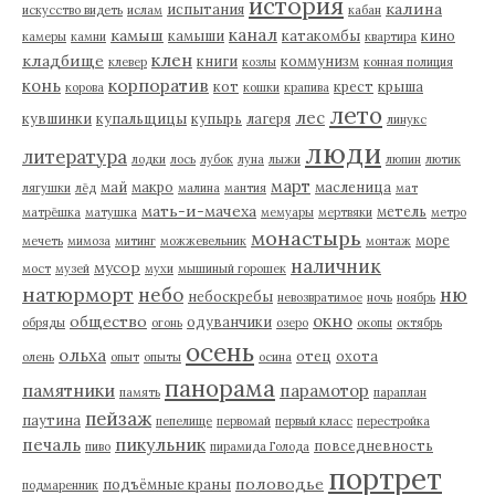
история
калина
испытания
искусство видеть
ислам
кабан
канал
камыш
камыши
катакомбы
кино
камеры
камни
квартира
клен
кладбище
книги
коммунизм
клевер
козлы
конная полиция
корпоратив
конь
кот
крест
крыша
корова
кошки
крапива
лето
лес
кувшинки
купальщицы
купырь
лагеря
линукс
люди
литература
лодки
лось
лубок
луна
лыжи
люпин
лютик
март
май
макро
масленица
лягушки
лёд
малина
мантия
мат
мать-и-мачеха
метель
матрёшка
матушка
мемуары
мертвяки
метро
монастырь
море
мечеть
мимоза
митинг
можжевельник
монтаж
наличник
мусор
мост
музей
мухи
мышиный горошек
натюрморт
небо
ню
небоскребы
невозвратимое
ночь
ноябрь
окно
общество
одуванчики
обряды
огонь
озеро
окопы
октябрь
осень
ольха
отец
охота
олень
опыт
опыты
осина
панорама
памятники
парамотор
память
параплан
пейзаж
паутина
пепелище
первомай
первый класс
перестройка
пикульник
печаль
повседневность
пиво
пирамида Голода
портрет
половодье
подъёмные краны
подмаренник