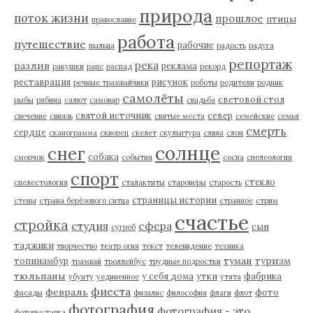
природа
поток жизни
прошлое
птицы
православие
работа
путешествие
рабочие
пыльца
радость
радуга
репортаж
река
разлив
реклама
ракушки
рапс
распад
рекорд
реставрация
рисунок
речные трамвайчики
роботы
родители
родник
самолёты
световой стол
рыбы
рябина
салют
самовар
свадьба
святой источник
север
свечение
свиязь
святые места
семейские
семья
смерть
сердце
сканограмма
скворец
скелет
скульптура
слива
слон
солнце
снег
собака
сморчок
события
сосна
спелеология
спорт
стекло
спелестология
сталактиты
староверы
старость
страницы истории
стены
страна берёзового ситца
странное
стрим
счастье
стройка
студия
сфера
сын
сугроб
таджики
творчество
театр огня
текст
телевидение
техника
туман
туризм
топинамбур
трамвай
троллейбус
трудные подростки
тюльпаны
у себя дома
утки
фабрика
убунту
уединенное
утята
фиеста
февраль
фото
фасады
физалис
философия
флаги
флот
фотография
фотография - это
фотовыставка