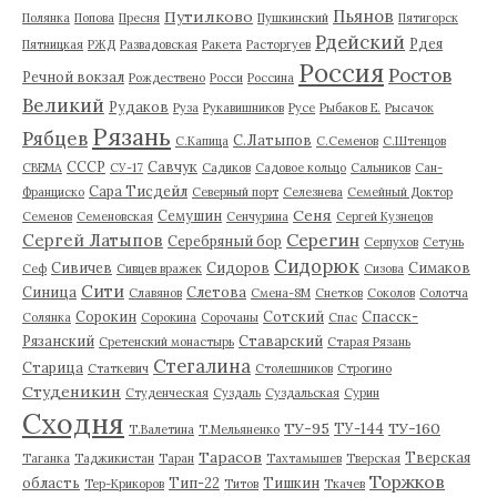
Пьянов
Путилково
Полянка
Попова
Пресня
Пушкинский
Пятигорск
Рдейский
Рдея
Пятницкая
РЖД
Развадовская
Ракета
Расторгуев
Россия
Ростов
Речной вокзал
Рождествено
Росси
Россина
Великий
Рудаков
Руза
Рукавишников
Русе
Рыбаков Е.
Рысачок
Рязань
Рябцев
С.Латыпов
С.Капица
С.Семенов
С.Штенцов
СССР
Савчук
СВЕМА
СУ-17
Садиков
Садовое кольцо
Сальников
Сан-
Сара Тисдейл
Франциско
Северный порт
Селезнева
Семейный Доктор
Сеня
Семушин
Семенов
Семеновская
Сенчурина
Сергей Кузнецов
Серегин
Сергей Латыпов
Серебряный бор
Серпухов
Сетунь
Сидорюк
Сивичев
Сидоров
Симаков
Сеф
Сивцев вражек
Сизова
Сити
Синица
Слетова
Славянов
Смена-8М
Снетков
Соколов
Солотча
Сорокин
Сотский
Спасск-
Солянка
Сорокина
Сорочаны
Спас
Рязанский
Ставарский
Сретенский монастырь
Старая Рязань
Стегалина
Старица
Статкевич
Столешников
Строгино
Студеникин
Студенческая
Суздаль
Суздальская
Сурин
Сходня
ТУ-95
ТУ-160
ТУ-144
Т.Валетина
Т.Мельяненко
Тарасов
Тверская
Таганка
Таджикистан
Таран
Тахтамышев
Тверская
Торжков
область
Тип-22
Тишкин
Тер-Крикоров
Титов
Ткачев