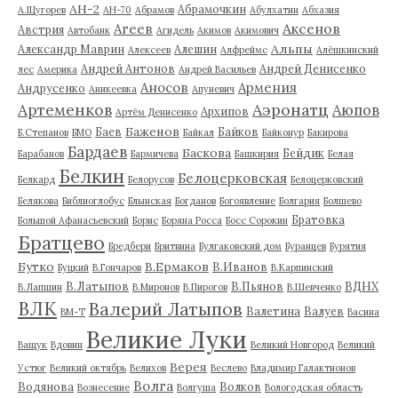
АН-2
Абрамочкин
А.Щугорев
АН-70
Абрамов
Абулхатин
Абхазия
Аксенов
Агеев
Австрия
Автобанк
Агидель
Акимов
Акимович
Альпы
Александр Маврин
Алешин
Алексеев
Алфреймс
Алёшкинский
Андрей Антонов
Андрей Денисенко
лес
Америка
Андрей Васильев
Аносов
Армения
Андрусенко
Аникеевка
Апуневич
Артеменков
Аэронатц
Аюпов
Архипов
Артём Денисенко
Баженов
Баев
Байков
Б.Степанов
БМО
Байкал
Байконур
Бакирова
Бардаев
Баскова
Бейдик
Барабанов
Бармичева
Башкирия
Белая
Белкин
Белоцерковская
Белкард
Белорусов
Белоцерковский
Белякова
Библиоглобус
Блынская
Богданов
Богоявление
Болгария
Болшево
Братовка
Большой Афанасьевский
Борис
Боряна Росса
Босс Сорокин
Братцево
Бредбери
Бритвина
Булгаковский дом
Буранцев
Бурятия
Бутко
В.Ермаков
В.Иванов
Буцкий
В.Гончаров
В.Карпинский
В.Латыпов
В.Пьянов
ВДНХ
В.Лапшин
В.Миронов
В.Пирогов
В.Шевченко
ВЛК
Валерий Латыпов
Валетина
Валуев
ВМ-Т
Васина
Великие Луки
Ващук
Вдовин
Великий Новгород
Великий
Верея
Устюг
Великий октябрь
Велихов
Веслево
Владимир Галактионов
Волга
Водянова
Волков
Вознесение
Волгуша
Вологодская область