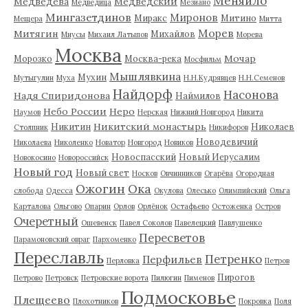
Меняйло
Медведева
Медведский
Медведица
Мезиано
Мингазетдинов
Миронов
Миракс
Митино
Мещера
Митта
Морев
Митягин
Михайлов
Миусы
Михаил Латыпов
Морева
Москва
Мочар
Морозко
Москва-река
Мосфильм
Мышлявкина
Мухин
Мутыгулин
Муха
Н.Н.Кудрявцев
Н.Н.Семенов
Найдорф
Насонова
Надя Спиридонова
Наймилов
Небо России
Неро
Наумов
Нерская
Нижний Новгород
Никита
Никитский монастырь
Никитин
Николаев
Столпник
Никифоров
Новодевичий
Николаева
Николенко
Новатор
Новгород
Новиков
Новоспасский
Новый Иерусалим
Новокосино
Новороссийск
Новый год
Новый свет
Носков
Овчинников
Огарёва
Огородная
Ожогин
Ока
слобода
Одесса
Окулова
Олесько
Олимпийский
Ольга
Карталова
Ольгово
Опарин
Орлов
Орлёнок
Остафьево
Остоженка
Остров
Очеретный
Ошевенск
Павел Соколов
Павелецкий
Павлушенко
Пересветов
Парамоновский овраг
Пархоменко
Переславль
Петренко
Перфильев
Перловка
Петров
Пирогов
Петрово
Петровск
Петровские ворота
Пилюгин
Пименов
Подмосковье
Плещеево
Плохотников
Покровка
Поля