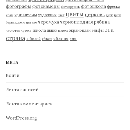
фотографы
фотокамеры
фотошкола
фреска
фотокружок
цветы
церковь
хризантемы
художник
храм
цвет
цирк
цирк
черемуха
черноплодная рябина
Вернадского
цыгане
эта
школа
шлюз
экраноплан
эльфы
чистотел
чучела
шмель
страна
яблоня
юбилей
яблоки
ёлка
МЕТА
Войти
Лента записей
Лента комментариев
WordPress.org