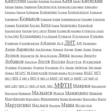
Капустин
Катя
Киенский
Карелия
Карякин
Касимов
Киев4
Кисловодск
Кимры
Кирвас
Кириллов
Клещеево городище
Клименко
Ковригино
Коломенское
Клязьма
Князев
Кобылкин
Козлов
Колпаков
Коньков
Континент
Копылов
Корин
Корнилиевская
Коровин
Королева
Коха
Краснов
Корягин
Косых
Кравченко
Коршия
Коцан
Крым
Красногорск
Кремль
Круг света
Ксения Федоровна
Кубенское озеро
Кузьминых
Кульков
Курдюмов
Куркино
Кубок ГМО
Кул-Шариф
ЛИТ
Л.Маврин
Курникова
Курский вокзал
ЛА-8
ЛЭП
Лазаренко
Ларикова
Лапин
Лев Плоткин
Леванов
Левдин
Левин
Ленин
Леннон
Лина
Леонов
Лихотэ
Лермонтов
Ли
Лида Ясенева
Лисковая
Лобашов
Лосев
Лосева
Луганский
Лоскутов
Лопатков
Лужники
Лукашенко
Лукичев
Лукоянова
Лух
Лыхин
Любитель
Лягушкин
М'АРС
М.Найдорф
МАКС
МГУ
Лёнька
М.Павлушенко
М.Сидорюк
МИГ-15
МИГ-23
МИ-2
МИ-6
МИ-1
МИ-4
МИ-24
МИГ-21
МИГ-25
МФТИ
Маврин
МИГ-25ПУ
МИГ-27
МИГ-29
МЛС
МПС
Магарычев
Мальцев
Манихино
Маниш
Манеж
Магомаев
Малышев
Маринина
Мануйлович
Маргарита
Мария Яковлевна
Маросейка
Марта
Маруценко
Маша
Маслаев
Медведев
Масляев