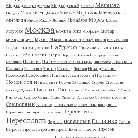
Меняйло
Медведева
Медведский
Медведица
Мезиано
Мингазетдинов
Миронов
Миракс
Митино
Мещера
Митта
Морев
Митягин
Михайлов
Миусы
Михаил Латыпов
Морева
Москва
Мочар
Морозко
Москва-река
Мосфильм
Мышлявкина
Мухин
Мутыгулин
Муха
Н.Н.Кудрявцев
Н.Н.Семенов
Найдорф
Насонова
Надя Спиридонова
Наймилов
Небо России
Неро
Наумов
Нерская
Нижний Новгород
Никита
Никитский монастырь
Никитин
Николаев
Столпник
Никифоров
Новодевичий
Николаева
Николенко
Новатор
Новгород
Новиков
Новоспасский
Новый Иерусалим
Новокосино
Новороссийск
Новый год
Новый свет
Носков
Овчинников
Огарёва
Огородная
Ожогин
Ока
слобода
Одесса
Окулова
Олесько
Олимпийский
Ольга
Карталова
Ольгово
Опарин
Орлов
Орлёнок
Остафьево
Остоженка
Остров
Очеретный
Ошевенск
Павел Соколов
Павелецкий
Павлушенко
Пересветов
Парамоновский овраг
Пархоменко
Переславль
Петренко
Перфильев
Перловка
Петров
Пирогов
Петрово
Петровск
Петровские ворота
Пилюгин
Пименов