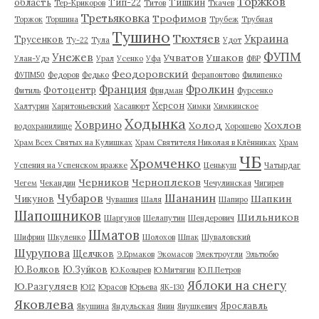
Торжков
область
Тип-22
Тишкин
Тер-Крикоров
Титов
Ткачев
Третьяковка
Трофимов
Торжок
Торшина
Трубеж
Трубная
Тушино
Тюхтяев
Украина
Трусенков
Ту-22
Тула
Удот
ФУПМ
Унежев
Учватов
Ушаков
Улан-Удэ
Урал
Усенко
Уфа
ФВР
Феодоровский
ФУПМ50
Федоров
Федько
Ферапонтово
Филипенко
Франция
Фролкин
Фотоцентр
Фитиль
Фридман
Фурсенко
Херсон
Халтурин
Харитоньевский
Хасавюрт
Химки
Химкинское
Ходынка
Ховрино
Холод
Хохлов
водохранилище
Хорошево
Храм Всех Святых на Кулишках
Храм Святителя Николая в Клённиках
Храм
ЧБ
Хромченко
Успения на Успенском вражке
Ценькуш
Чатырдаг
Черников
Черноплеков
Чегем
Чекандин
Чечулинская
Чигирев
Чубаров
Шананин
Шапкин
Чикунов
Чувашия
Шаля
Шапиро
Шапошников
Шильников
Шаргунов
Шелапутин
Шендерович
Шматов
Шифрин
Шкуленко
Шолохов
Шпак
Шуваловский
Шурупова
Щелчков
Э.Ермаков
Экомасов
Электроугли
Эльтюбю
Ю.Волков
Ю.Зуйков
Ю.Козырев
Ю.Митягин
Ю.П.Петров
Яблоки на снегу
Ю.Разгуляев
Ю12
Юрасов
Юрьева
ЯК-130
Яковлева
Ярославль
Якушина
Яндульская
Янин
Янушкевич