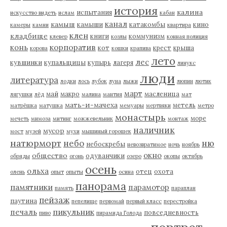
история
калина
испытания
искусство видеть
ислам
кабан
канал
камыш
камыши
катакомбы
кино
камеры
камни
квартира
клен
кладбище
книги
коммунизм
клевер
козлы
конная полиция
корпоратив
конь
кот
крест
крыша
корова
кошки
крапива
лето
лес
кувшинки
купальщицы
купырь
лагеря
линукс
люди
литература
лодки
лось
лубок
луна
лыжи
люпин
лютик
март
май
макро
масленица
лягушки
лёд
малина
мантия
мат
мать-и-мачеха
метель
матрёшка
матушка
мемуары
мертвяки
метро
монастырь
море
мечеть
мимоза
митинг
можжевельник
монтаж
наличник
мусор
мост
музей
мухи
мышиный горошек
натюрморт
небо
ню
небоскребы
невозвратимое
ночь
ноябрь
окно
общество
одуванчики
обряды
огонь
озеро
окопы
октябрь
осень
ольха
отец
охота
олень
опыт
опыты
осина
панорама
памятники
парамотор
память
параплан
пейзаж
паутина
пепелище
первомай
первый класс
перестройка
пикульник
печаль
повседневность
пиво
пирамида Голода