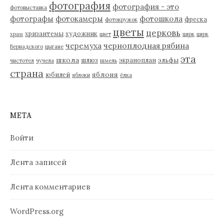
фотография
фотография - это
фотовыставка
фотографы
фотокамеры
фотошкола
фреска
фотокружок
цветы
церковь
хризантемы
художник
храм
цвет
цирк
цирк
черемуха
черноплодная рябина
Вернадского
цыгане
эта
школа
шлюз
экраноплан
эльфы
чистотел
чучела
шмель
страна
яблоня
юбилей
яблоки
ёлка
МЕТА
Войти
Лента записей
Лента комментариев
WordPress.org