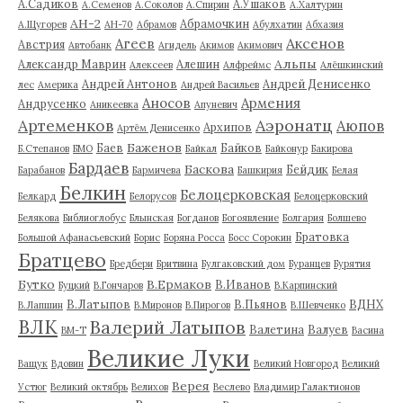
А.Садиков
А.Ушаков
А.Семенов
А.Соколов
А.Спирин
А.Халтурин
АН-2
Абрамочкин
А.Щугорев
АН-70
Абрамов
Абулхатин
Абхазия
Аксенов
Агеев
Австрия
Автобанк
Агидель
Акимов
Акимович
Альпы
Александр Маврин
Алешин
Алексеев
Алфреймс
Алёшкинский
Андрей Антонов
Андрей Денисенко
лес
Америка
Андрей Васильев
Аносов
Армения
Андрусенко
Аникеевка
Апуневич
Артеменков
Аэронатц
Аюпов
Архипов
Артём Денисенко
Баженов
Баев
Байков
Б.Степанов
БМО
Байкал
Байконур
Бакирова
Бардаев
Баскова
Бейдик
Барабанов
Бармичева
Башкирия
Белая
Белкин
Белоцерковская
Белкард
Белорусов
Белоцерковский
Белякова
Библиоглобус
Блынская
Богданов
Богоявление
Болгария
Болшево
Братовка
Большой Афанасьевский
Борис
Боряна Росса
Босс Сорокин
Братцево
Бредбери
Бритвина
Булгаковский дом
Буранцев
Бурятия
Бутко
В.Ермаков
В.Иванов
Буцкий
В.Гончаров
В.Карпинский
В.Латыпов
В.Пьянов
ВДНХ
В.Лапшин
В.Миронов
В.Пирогов
В.Шевченко
ВЛК
Валерий Латыпов
Валетина
Валуев
ВМ-Т
Васина
Великие Луки
Ващук
Вдовин
Великий Новгород
Великий
Верея
Устюг
Великий октябрь
Велихов
Веслево
Владимир Галактионов