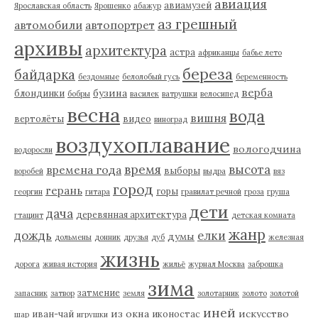
авиация
авиамузей
Ярославская область
Ярошенко
абажур
аз грешный
автомобили
автопортрет
архивы
архитектура
астра
африканцы
бабье лето
береза
байдарка
бездомные
белолобый гусь
беременность
верба
бузина
блондинки
бобры
василек
ватрушки
велосипед
весна
вода
вишня
вертолёты
видео
виноград
воздухоплавание
вологодчина
водоросли
время
высота
времена года
выборы
воробей
выдра
вяз
город
герань
горы
георгин
гитара
гравилат речной
гроза
груша
дети
дача
деревянная архитектура
гтацинт
детская комната
жанр
дождь
елки
думы
дольмены
донник
друзья
дуб
железная
жизнь
дорога
живая история
жильё
журнал Москва
заброшка
зима
затмение
запасник
затвор
земля
золотарник
золото
золотой
иней
из окна
искусство
иван-чай
иконостас
шар
игрушки