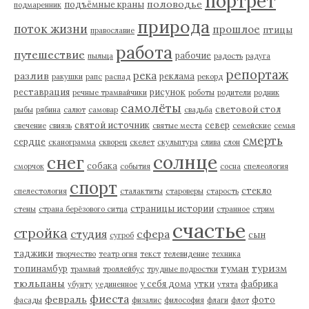
портрет
половодье
подъёмные краны
подмаренник
природа
поток жизни
прошлое
птицы
православие
работа
путешествие
рабочие
пыльца
радость
радуга
репортаж
река
разлив
реклама
ракушки
рапс
распад
рекорд
реставрация
рисунок
речные трамвайчики
роботы
родители
родник
самолёты
световой стол
рыбы
рябина
салют
самовар
свадьба
святой источник
север
свечение
свиязь
святые места
семейские
семья
смерть
сердце
сканограмма
скворец
скелет
скульптура
слива
слон
солнце
снег
собака
сморчок
события
сосна
спелеология
спорт
стекло
спелестология
сталактиты
староверы
старость
страницы истории
стены
страна берёзового ситца
странное
стрим
счастье
стройка
студия
сфера
сын
сугроб
таджики
творчество
театр огня
текст
телевидение
техника
туман
туризм
топинамбур
трамвай
троллейбус
трудные подростки
тюльпаны
у себя дома
утки
фабрика
убунту
уединенное
утята
фиеста
февраль
фото
фасады
физалис
философия
флаги
флот