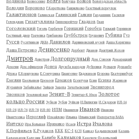
Волга
Водянова
Волков
Вознесение
Волгуша
Вологодская область
Володин
Вороново
Г.Короткова
Гаврилково
Газетный переулок
Галактионов
Галинский
Галкин
Галинская
Гардашник
Гасилов
Гизатуллина
Гладков
Геленджик
Гиппенрейтер
Гнап
Гоголевский
Горицкий
Горобец
Гоголь
Горбачев
Горький
Горяинов
Губина
Груббстрем
Гуз
Гостиный двор
Грачевка
Грибанова
Грушевич
Гусев
Данилов
Гусятников
ДКБА
Дарвиновский музей
Даша Корягина
Денисенко
Даша Петренко
Дербент
Дианов
Дмитрий Жохов
Дмитров
Долгопрудный
Доветров
Дом Союзов
Домарацкий
Донец
Домени
Дом офицеров
Дружба народов
Дубровки
Дульцев
Душанбе
Дёржа
Е.Коршунова
Е.Сенчурина
Евангелие
Евдокимов
Егорова
Екатеринбург
Есина
Емелин
Ермаков
Емельянов
Еремеев
Есентуки
Есин
Жариков
Звенигород
Журавлев
Забайкалье
Зайцев
Зацепа
Зачатьевский
Зенит-В
Золотое
Звонков
Земляной вал
Зенитар-К 16мм
кольцо России
Зубков
Зубов
Зуйков
И.Пилюгин
И.Сидоров
ИЛ-14
Иванов
ИПМ
ИЛ-28
ИЛ-76
ИЛ-78
ИЛ-80
Иванилов
Иванова
Иероглиф
Ивантеевка
Измайлово
Ильина
Ильинский
Император ВАВА
Истра
Интеко
Ичалова
Иримико
Ира Большая
Исаев
К.Перфильев
К.Рудаков
ККК
КС-1
КСП
Кавказ
Кадышевский
Казань
Калмыков
Калибр
Каламкаров
Каледин
Каменец-Подольский