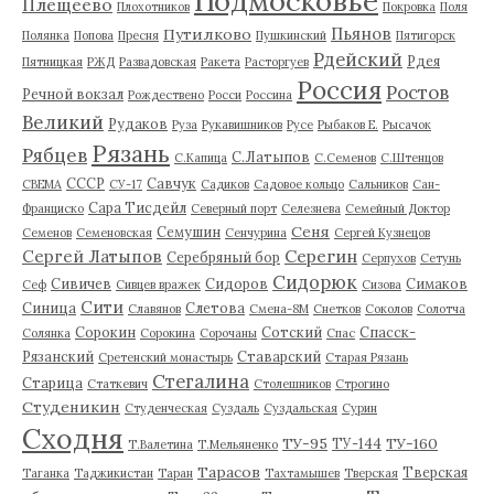
Подмосковье
Плещеево
Плохотников
Покровка
Поля
Пьянов
Путилково
Полянка
Попова
Пресня
Пушкинский
Пятигорск
Рдейский
Рдея
Пятницкая
РЖД
Развадовская
Ракета
Расторгуев
Россия
Ростов
Речной вокзал
Рождествено
Росси
Россина
Великий
Рудаков
Руза
Рукавишников
Русе
Рыбаков Е.
Рысачок
Рязань
Рябцев
С.Латыпов
С.Капица
С.Семенов
С.Штенцов
СССР
Савчук
СВЕМА
СУ-17
Садиков
Садовое кольцо
Сальников
Сан-
Сара Тисдейл
Франциско
Северный порт
Селезнева
Семейный Доктор
Сеня
Семушин
Семенов
Семеновская
Сенчурина
Сергей Кузнецов
Серегин
Сергей Латыпов
Серебряный бор
Серпухов
Сетунь
Сидорюк
Сивичев
Сидоров
Симаков
Сеф
Сивцев вражек
Сизова
Сити
Синица
Слетова
Славянов
Смена-8М
Снетков
Соколов
Солотча
Сорокин
Сотский
Спасск-
Солянка
Сорокина
Сорочаны
Спас
Рязанский
Ставарский
Сретенский монастырь
Старая Рязань
Стегалина
Старица
Статкевич
Столешников
Строгино
Студеникин
Студенческая
Суздаль
Суздальская
Сурин
Сходня
ТУ-95
ТУ-160
ТУ-144
Т.Валетина
Т.Мельяненко
Тарасов
Тверская
Таганка
Таджикистан
Таран
Тахтамышев
Тверская