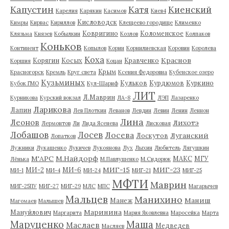
Капустин
Катя
Киенский
Карелия
Карякин
Касимов
Киев4
Кисловодск
Кимры
Кирвас
Кириллов
Клещеево городище
Клименко
Ковригино
Коломенское
Клязьма
Князев
Кобылкин
Козлов
Колпаков
Коньков
Континент
Копылов
Корин
Корнилиевская
Коровин
Королева
Коха
Краснов
Корягин
Косых
Кравченко
Коршия
Коцан
Крым
Красногорск
Кремль
Круг света
Ксения Федоровна
Кубенское озеро
Кузьминых
Кульков
Курдюмов
Куркино
Кубок ГМО
Кул-Шариф
ЛИТ
Л.Маврин
Курникова
Курский вокзал
ЛА-8
ЛЭП
Лазаренко
Ларикова
Лапин
Лев Плоткин
Леванов
Левдин
Левин
Ленин
Леннон
Лина
Леонов
Лихотэ
Лермонтов
Ли
Лида Ясенева
Лисковая
Лобашов
Лосев
Лосева
Луганский
Лоскутов
Лопатков
Лужники
Лукашенко
Лукичев
Лукоянова
Лух
Лыхин
Любитель
Лягушкин
М'АРС
М.Найдорф
МАКС
МГУ
Лёнька
М.Павлушенко
М.Сидорюк
МИГ-15
МИГ-23
МИ-2
МИ-6
МИ-1
МИ-4
МИ-24
МИГ-21
МИГ-25
МФТИ
Маврин
МИГ-25ПУ
МИГ-27
МИГ-29
МЛС
МПС
Магарычев
Мальцев
Манихино
Маниш
Манеж
Магомаев
Малышев
Маринина
Мануйлович
Маргарита
Мария Яковлевна
Маросейка
Марта
Маруценко
Маша
Маслаев
Медведев
Масляев