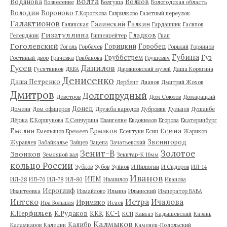
Волга
Водянова
Волков
Вознесение
Волгуша
Вологодская область
Володин
Вороново
Г.Короткова
Гаврилково
Газетный переулок
Галактионов
Галинский
Галкин
Галинская
Гардашник
Гасилов
Гизатуллина
Гладков
Геленджик
Гиппенрейтер
Гнап
Гоголевский
Горицкий
Горобец
Гоголь
Горбачев
Горький
Горяинов
Губина
Груббстрем
Гуз
Гостиный двор
Грачевка
Грибанова
Грушевич
Гусев
Данилов
Гусятников
ДКБА
Дарвиновский музей
Даша Корягина
Денисенко
Даша Петренко
Дербент
Дианов
Дмитрий Жохов
Дмитров
Долгопрудный
Доветров
Дом Союзов
Домарацкий
Донец
Домени
Дом офицеров
Дружба народов
Дубровки
Дульцев
Душанбе
Дёржа
Е.Коршунова
Е.Сенчурина
Евангелие
Евдокимов
Егорова
Екатеринбург
Есина
Емелин
Ермаков
Емельянов
Еремеев
Есентуки
Есин
Жариков
Звенигород
Журавлев
Забайкалье
Зайцев
Зацепа
Зачатьевский
Зенит-В
Золотое
Звонков
Земляной вал
Зенитар-К 16мм
кольцо России
Зубков
Зубов
Зуйков
И.Пилюгин
И.Сидоров
ИЛ-14
Иванов
ИПМ
ИЛ-28
ИЛ-76
ИЛ-78
ИЛ-80
Иванилов
Иванова
Иероглиф
Ивантеевка
Измайлово
Ильина
Ильинский
Император ВАВА
Истра
Интеко
Ичалова
Иримико
Ира Большая
Исаев
К.Перфильев
К.Рудаков
ККК
КС-1
КСП
Кавказ
Кадышевский
Казань
Калмыков
Калибр
Каламкаров
Каледин
Каменец-Подольский