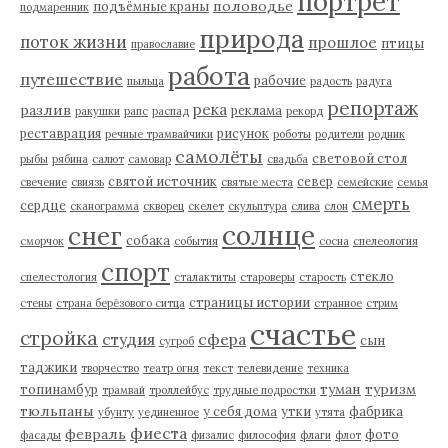
портрет
половодье
подъёмные краны
подмаренник
природа
поток жизни
прошлое
птицы
православие
работа
путешествие
рабочие
пыльца
радость
радуга
репортаж
река
разлив
реклама
ракушки
рапс
распад
рекорд
реставрация
рисунок
речные трамвайчики
роботы
родители
родник
самолёты
световой стол
рыбы
рябина
салют
самовар
свадьба
святой источник
север
свечение
свиязь
святые места
семейские
семья
смерть
сердце
сканограмма
скворец
скелет
скульптура
слива
слон
солнце
снег
собака
сморчок
события
сосна
спелеология
спорт
стекло
спелестология
сталактиты
староверы
старость
страницы истории
стены
страна берёзового ситца
странное
стрим
счастье
стройка
студия
сфера
сын
сугроб
таджики
творчество
театр огня
текст
телевидение
техника
туман
туризм
топинамбур
трамвай
троллейбус
трудные подростки
тюльпаны
у себя дома
утки
фабрика
убунту
уединенное
утята
фиеста
февраль
фото
фасады
физалис
философия
флаги
флот