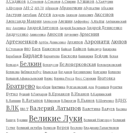
А.Садиков
А.Ушаков
А.Семенов
А.Соколов
А.Спирин
А.Халтурин
АН-2
Абрамочкин
А.Щугорев
АН-70
Абрамов
Абулхатин
Абхазия
Аксенов
Агеев
Австрия
Автобанк
Агидель
Акимов
Акимович
Альпы
Александр Маврин
Алешин
Алексеев
Алфреймс
Алёшкинский
Андрей Антонов
Андрей Денисенко
лес
Америка
Андрей Васильев
Аносов
Армения
Андрусенко
Аникеевка
Апуневич
Артеменков
Аэронатц
Аюпов
Архипов
Артём Денисенко
Баженов
Баев
Байков
Б.Степанов
БМО
Байкал
Байконур
Бакирова
Бардаев
Баскова
Бейдик
Барабанов
Бармичева
Башкирия
Белая
Белкин
Белоцерковская
Белкард
Белорусов
Белоцерковский
Белякова
Библиоглобус
Блынская
Богданов
Богоявление
Болгария
Болшево
Братовка
Большой Афанасьевский
Борис
Боряна Росса
Босс Сорокин
Братцево
Бредбери
Бритвина
Булгаковский дом
Буранцев
Бурятия
Бутко
В.Ермаков
В.Иванов
Буцкий
В.Гончаров
В.Карпинский
В.Латыпов
В.Пьянов
ВДНХ
В.Лапшин
В.Миронов
В.Пирогов
В.Шевченко
ВЛК
Валерий Латыпов
Валетина
Валуев
ВМ-Т
Васина
Великие Луки
Ващук
Вдовин
Великий Новгород
Великий
Верея
Устюг
Великий октябрь
Велихов
Веслево
Владимир Галактионов