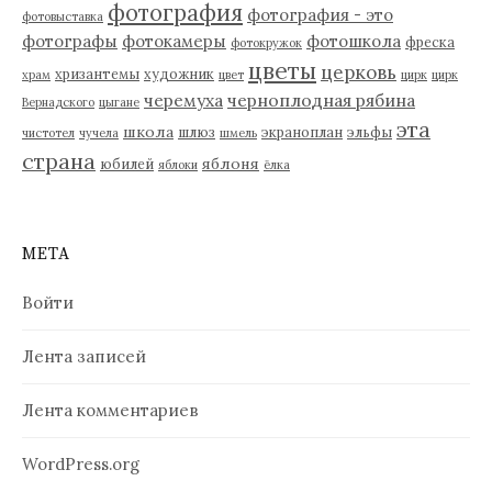
фотография
фотография - это
фотовыставка
фотографы
фотокамеры
фотошкола
фреска
фотокружок
цветы
церковь
хризантемы
художник
храм
цвет
цирк
цирк
черемуха
черноплодная рябина
Вернадского
цыгане
эта
школа
шлюз
экраноплан
эльфы
чистотел
чучела
шмель
страна
яблоня
юбилей
яблоки
ёлка
МЕТА
Войти
Лента записей
Лента комментариев
WordPress.org