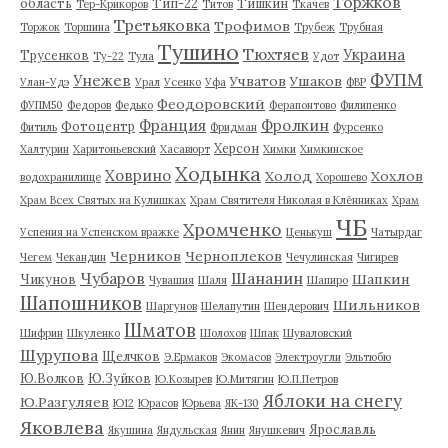
Торжков
область
Тип-22
Тишкин
Тер-Крикоров
Титов
Ткачев
Третьяковка
Трофимов
Торжок
Торшина
Трубеж
Трубная
Тушино
Тюхтяев
Украина
Трусенков
Ту-22
Тула
Удот
ФУПМ
Унежев
Учватов
Ушаков
Улан-Удэ
Урал
Усенко
Уфа
ФВР
Феодоровский
ФУПМ50
Федоров
Федько
Ферапонтово
Филипенко
Франция
Фролкин
Фотоцентр
Фитиль
Фридман
Фурсенко
Херсон
Халтурин
Харитоньевский
Хасавюрт
Химки
Химкинское
Ходынка
Ховрино
Холод
Хохлов
водохранилище
Хорошево
Храм Всех Святых на Кулишках
Храм Святителя Николая в Клённиках
Храм
ЧБ
Хромченко
Успения на Успенском вражке
Ценькуш
Чатырдаг
Черников
Черноплеков
Чегем
Чекандин
Чечулинская
Чигирев
Чубаров
Шананин
Шапкин
Чикунов
Чувашия
Шаля
Шапиро
Шапошников
Шильников
Шаргунов
Шелапутин
Шендерович
Шматов
Шифрин
Шкуленко
Шолохов
Шпак
Шуваловский
Шурупова
Щелчков
Э.Ермаков
Экомасов
Электроугли
Эльтюбю
Ю.Волков
Ю.Зуйков
Ю.Козырев
Ю.Митягин
Ю.П.Петров
Яблоки на снегу
Ю.Разгуляев
Ю12
Юрасов
Юрьева
ЯК-130
Яковлева
Ярославль
Якушина
Яндульская
Янин
Янушкевич