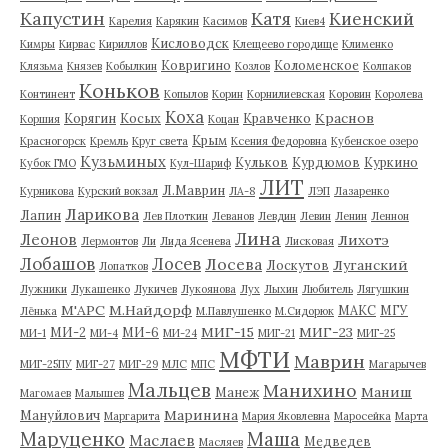
Капустин
Катя
Киенский
Карелия
Карякин
Касимов
Киев4
Кисловодск
Кимры
Кирвас
Кириллов
Клещеево городище
Клименко
Ковригино
Коломенское
Клязьма
Князев
Кобылкин
Козлов
Колпаков
Коньков
Континент
Копылов
Корин
Корнилиевская
Коровин
Королева
Коха
Краснов
Корягин
Косых
Кравченко
Коршия
Коцан
Крым
Красногорск
Кремль
Круг света
Ксения Федоровна
Кубенское озеро
Кузьминых
Кульков
Курдюмов
Куркино
Кубок ГМО
Кул-Шариф
ЛИТ
Л.Маврин
Курникова
Курский вокзал
ЛА-8
ЛЭП
Лазаренко
Ларикова
Лапин
Лев Плоткин
Леванов
Левдин
Левин
Ленин
Леннон
Лина
Леонов
Лихотэ
Лермонтов
Ли
Лида Ясенева
Лисковая
Лобашов
Лосев
Лосева
Луганский
Лоскутов
Лопатков
Лужники
Лукашенко
Лукичев
Лукоянова
Лух
Лыхин
Любитель
Лягушкин
М'АРС
М.Найдорф
МАКС
МГУ
Лёнька
М.Павлушенко
М.Сидорюк
МИГ-15
МИГ-23
МИ-2
МИ-6
МИ-1
МИ-4
МИ-24
МИГ-21
МИГ-25
МФТИ
Маврин
МИГ-25ПУ
МИГ-27
МИГ-29
МЛС
МПС
Магарычев
Мальцев
Манихино
Маниш
Манеж
Магомаев
Малышев
Маринина
Мануйлович
Маргарита
Мария Яковлевна
Маросейка
Марта
Маруценко
Маша
Маслаев
Медведев
Масляев