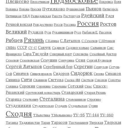
Подмосковье
Плещеево
Плохотников
Покровка
Поля
Пьянов
Путилково
Полянка
Попова
Пресня
Пушкинский
Пятигорск
Рдейский
Рдея
Пятницкая
РЖД
Развадовская
Ракета
Расторгуев
Россия
Ростов
Речной вокзал
Рождествено
Росси
Россина
Великий
Рудаков
Руза
Рукавишников
Русе
Рыбаков Е.
Рысачок
Рязань
Рябцев
С.Латыпов
С.Капица
С.Семенов
С.Штенцов
СССР
Савчук
СВЕМА
СУ-17
Садиков
Садовое кольцо
Сальников
Сан-
Сара Тисдейл
Франциско
Северный порт
Селезнева
Семейный Доктор
Сеня
Семушин
Семенов
Семеновская
Сенчурина
Сергей Кузнецов
Серегин
Сергей Латыпов
Серебряный бор
Серпухов
Сетунь
Сидорюк
Сивичев
Сидоров
Симаков
Сеф
Сивцев вражек
Сизова
Сити
Синица
Слетова
Славянов
Смена-8М
Снетков
Соколов
Солотча
Сорокин
Сотский
Спасск-
Солянка
Сорокина
Сорочаны
Спас
Рязанский
Ставарский
Сретенский монастырь
Старая Рязань
Стегалина
Старица
Статкевич
Столешников
Строгино
Студеникин
Студенческая
Суздаль
Суздальская
Сурин
Сходня
ТУ-95
ТУ-160
ТУ-144
Т.Валетина
Т.Мельяненко
Тарасов
Тверская
Таганка
Таджикистан
Таран
Тахтамышев
Тверская