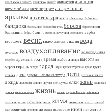
авиация
авиамузей
Ярославская область
Ярошенко
абажур
аз грешный
автомобили
автопортрет
архивы
архитектура
астра
африканцы
бабье лето
береза
байдарка
бездомные
белолобый гусь
беременность
верба
бузина
блондинки
бобры
василек
ватрушки
велосипед
весна
вода
вишня
вертолёты
видео
виноград
воздухоплавание
вологодчина
водоросли
время
высота
времена года
выборы
воробей
выдра
вяз
город
герань
горы
георгин
гитара
гравилат речной
гроза
груша
дети
дача
деревянная архитектура
гтацинт
детская комната
жанр
дождь
елки
думы
дольмены
донник
друзья
дуб
железная
жизнь
дорога
живая история
жильё
журнал Москва
заброшка
зима
затмение
запасник
затвор
земля
золотарник
золото
золотой
иней
из окна
искусство
иван-чай
иконостас
шар
игрушки