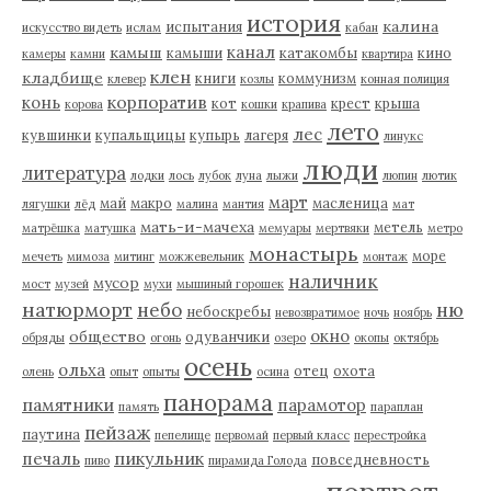
история
калина
испытания
искусство видеть
ислам
кабан
канал
камыш
камыши
катакомбы
кино
камеры
камни
квартира
клен
кладбище
книги
коммунизм
клевер
козлы
конная полиция
корпоратив
конь
кот
крест
крыша
корова
кошки
крапива
лето
лес
кувшинки
купальщицы
купырь
лагеря
линукс
люди
литература
лодки
лось
лубок
луна
лыжи
люпин
лютик
март
май
макро
масленица
лягушки
лёд
малина
мантия
мат
мать-и-мачеха
метель
матрёшка
матушка
мемуары
мертвяки
метро
монастырь
море
мечеть
мимоза
митинг
можжевельник
монтаж
наличник
мусор
мост
музей
мухи
мышиный горошек
натюрморт
небо
ню
небоскребы
невозвратимое
ночь
ноябрь
окно
общество
одуванчики
обряды
огонь
озеро
окопы
октябрь
осень
ольха
отец
охота
олень
опыт
опыты
осина
панорама
памятники
парамотор
память
параплан
пейзаж
паутина
пепелище
первомай
первый класс
перестройка
пикульник
печаль
повседневность
пиво
пирамида Голода