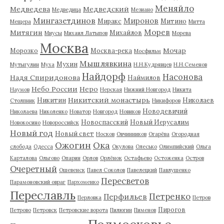
Меняйло
Медведева
Медведский
Медведица
Мезиано
Мингазетдинов
Миронов
Миракс
Митино
Мещера
Митта
Морев
Митягин
Михайлов
Миусы
Михаил Латыпов
Морева
Москва
Мочар
Морозко
Москва-река
Мосфильм
Мышлявкина
Мухин
Мутыгулин
Муха
Н.Н.Кудрявцев
Н.Н.Семенов
Найдорф
Насонова
Надя Спиридонова
Наймилов
Небо России
Неро
Наумов
Нерская
Нижний Новгород
Никита
Никитский монастырь
Никитин
Николаев
Столпник
Никифоров
Новодевичий
Николаева
Николенко
Новатор
Новгород
Новиков
Новоспасский
Новый Иерусалим
Новокосино
Новороссийск
Новый год
Новый свет
Носков
Овчинников
Огарёва
Огородная
Ожогин
Ока
слобода
Одесса
Окулова
Олесько
Олимпийский
Ольга
Карталова
Ольгово
Опарин
Орлов
Орлёнок
Остафьево
Остоженка
Остров
Очеретный
Ошевенск
Павел Соколов
Павелецкий
Павлушенко
Пересветов
Парамоновский овраг
Пархоменко
Переславль
Петренко
Перфильев
Перловка
Петров
Пирогов
Петрово
Петровск
Петровские ворота
Пилюгин
Пименов