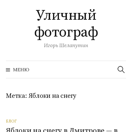
П
Уличный
е
р
фотограф
е
й
т
Игорь Шелапутин
и
к
Н
с
а
МЕНЮ
й
о
т
и
д
:
е
Метка:
Яблоки на снегу
р
ж
и
БЛОГ
м
Яблоки на снегу в Дмитрове — в
о