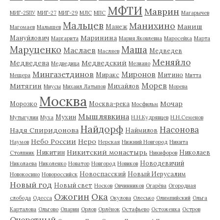
МФТИ
Маврин
МИГ-25ПУ
МИГ-27
МИГ-29
МЛС
МПС
Магарычев
Мальцев
Манихино
Маниш
Манеж
Магомаев
Малышев
Маринина
Мануйлович
Маргарита
Мария Яковлевна
Маросейка
Марта
Маруценко
Маша
Маслаев
Медведев
Масляев
Меняйло
Медведева
Медведский
Медведица
Мезиано
Мингазетдинов
Миронов
Миракс
Митино
Мещера
Митта
Морев
Митягин
Михайлов
Миусы
Михаил Латыпов
Морева
Москва
Мочар
Морозко
Москва-река
Мосфильм
Мышлявкина
Мухин
Мутыгулин
Муха
Н.Н.Кудрявцев
Н.Н.Семенов
Найдорф
Насонова
Надя Спиридонова
Наймилов
Небо России
Неро
Наумов
Нерская
Нижний Новгород
Никита
Никитский монастырь
Никитин
Николаев
Столпник
Никифоров
Новодевичий
Николаева
Николенко
Новатор
Новгород
Новиков
Новоспасский
Новый Иерусалим
Новокосино
Новороссийск
Новый год
Новый свет
Носков
Овчинников
Огарёва
Огородная
Ожогин
Ока
слобода
Одесса
Окулова
Олесько
Олимпийский
Ольга
Карталова
Ольгово
Опарин
Орлов
Орлёнок
Остафьево
Остоженка
Остров
Очеретный