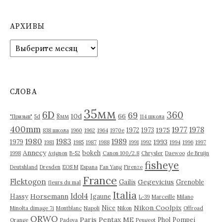
АРХИВЫ
А
р
х
и
в
СЛОВА
ы
35мм
6D
360
69
10d
66
8мм
"Призыв"
5d
114 школа
400mm
1977
1978
1975
1972
1973
838 школа
1960
1962
1964
1970е
1980
1983
1989
1993
1979
1981
1985
1987
1988
1991
1992
1994
1996
1997
Annecy
bokeh
1998
Avignon
B-52
Canon 100/2.8
Chrysler
Daewoo
de Bruijn
fisheye
Deutshland
Dresden
EOS M
Espana
Fan Yang
Firenze
France
Flektogon
Gegevicius
Gailis
Grenoble
fleurs du mal
Italia
Idol4
Horsemann
Hassy
Igaune
L-39
Marceille
Milano
Nikon Coolpix
Nice
Minolta dimage 7i
Montblanc
Napoli
Nikon
Offroad
ORWO
Paris
Pentax ME
Phol
Pompei
Orange
Padova
Peugeot