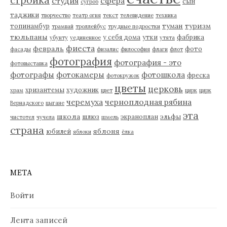
студия
сфера
сын
сугроб
таджики
творчество
театр огня
текст
телевидение
техника
туман
туризм
топинамбур
трамвай
троллейбус
трудные подростки
тюльпаны
у себя дома
утки
фабрика
убунту
уединенное
утята
фиеста
февраль
фото
фасады
физалис
философия
флаги
флот
фотография
фотография - это
фотовыставка
фотографы
фотокамеры
фотошкола
фреска
фотокружок
цветы
церковь
хризантемы
художник
храм
цвет
цирк
цирк
черемуха
черноплодная рябина
Вернадского
цыгане
эта
школа
шлюз
экраноплан
эльфы
чистотел
чучела
шмель
страна
яблоня
юбилей
яблоки
ёлка
МЕТА
Войти
Лента записей