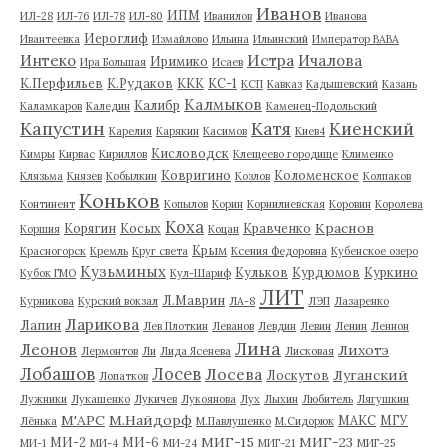
Иванов
ИПМ
ИЛ-28
ИЛ-76
ИЛ-78
ИЛ-80
Иванилов
Иванова
Иероглиф
Ивантеевка
Измайлово
Ильина
Ильинский
Император ВАВА
Истра
Интеко
Ичалова
Иримико
Ира Большая
Исаев
К.Перфильев
К.Рудаков
ККК
КС-1
КСП
Кавказ
Кадышевский
Казань
Калмыков
Калибр
Каламкаров
Каледин
Каменец-Подольский
Капустин
Катя
Киенский
Карелия
Карякин
Касимов
Киев4
Кисловодск
Кимры
Кирвас
Кириллов
Клещеево городище
Клименко
Ковригино
Коломенское
Клязьма
Князев
Кобылкин
Козлов
Колпаков
Коньков
Континент
Копылов
Корин
Корнилиевская
Коровин
Королева
Коха
Краснов
Корягин
Косых
Кравченко
Коршия
Коцан
Крым
Красногорск
Кремль
Круг света
Ксения Федоровна
Кубенское озеро
Кузьминых
Кульков
Курдюмов
Куркино
Кубок ГМО
Кул-Шариф
ЛИТ
Л.Маврин
Курникова
Курский вокзал
ЛА-8
ЛЭП
Лазаренко
Ларикова
Лапин
Лев Плоткин
Леванов
Левдин
Левин
Ленин
Леннон
Лина
Леонов
Лихотэ
Лермонтов
Ли
Лида Ясенева
Лисковая
Лобашов
Лосев
Лосева
Луганский
Лоскутов
Лопатков
Лужники
Лукашенко
Лукичев
Лукоянова
Лух
Лыхин
Любитель
Лягушкин
М'АРС
М.Найдорф
МАКС
МГУ
Лёнька
М.Павлушенко
М.Сидорюк
МИГ-15
МИГ-23
МИ-2
МИ-6
МИ-1
МИ-4
МИ-24
МИГ-21
МИГ-25