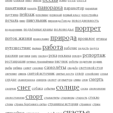
олень
опыт
опыты
осина
панорама
памятники
парамотор
память
параплан
пейзаж
паутина
пепелище
первомай
первый класс
перестройка
пикульник
печаль
повседневность
пиво
пирамида Голода
портрет
половодье
подъёмные краны
подмаренник
природа
поток жизни
прошлое
птицы
православие
работа
путешествие
рабочие
пыльца
радость
радуга
репортаж
река
разлив
реклама
ракушки
рапс
распад
рекорд
реставрация
рисунок
речные трамвайчики
роботы
родители
родник
самолёты
световой стол
рыбы
рябина
салют
самовар
свадьба
святой источник
север
свечение
свиязь
святые места
семейские
семья
смерть
сердце
сканограмма
скворец
скелет
скульптура
слива
слон
солнце
снег
собака
сморчок
события
сосна
спелеология
спорт
стекло
спелестология
сталактиты
староверы
старость
страницы истории
стены
страна берёзового ситца
странное
стрим
счастье
стройка