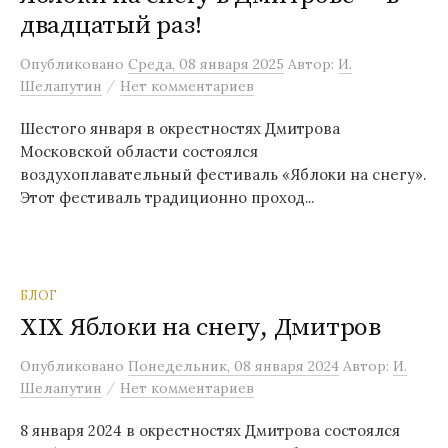
двадцатый раз!
м
у
Опубликовано
Среда, 08 января 2025
Автор:
И.
/
Шелапутин
Нет комментариев
Шестого января в окрестностях Дмитрова
Московской области состоялся
воздухоплавательный фестиваль «Яблоки на снегу».
Этот фестиваль традиционно проход...
БЛОГ
XIX Яблоки на снегу, Дмитров
Опубликовано
Понедельник, 08 января 2024
Автор:
И.
/
Шелапутин
Нет комментариев
8 января 2024 в окрестностях Дмитрова состоялся