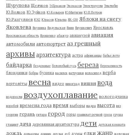
Шурупова
Щелчков
Э.Ермаков
Экомасов
Электроугли
Эльтюбю
Ю.Волков
Ю.Зуйков
Ю.Козырев
Ю.Митягин
Ю.П.Петров
Яблоки на снегу
Ю.Разгуляев
Ю12
Юрасов
Юрьева
ЯК-130
Яковлева
Ярославль
Якушина
Яндульская
Янин
Янушкевич
авиация
авиамузей
Ярославская область
Ярошенко
абажур
аз грешный
автомобили
автопортрет
архивы
архитектура
астра
африканцы
бабье лето
береза
байдарка
бездомные
белолобый гусь
беременность
верба
бузина
блондинки
бобры
василек
ватрушки
велосипед
весна
вода
вишня
вертолёты
видео
виноград
воздухоплавание
вологодчина
водоросли
время
высота
времена года
выборы
воробей
выдра
вяз
город
герань
горы
георгин
гитара
гравилат речной
гроза
груша
дети
дача
деревянная архитектура
гтацинт
детская комната
жанр
дождь
елки
думы
дольмены
донник
друзья
дуб
железная