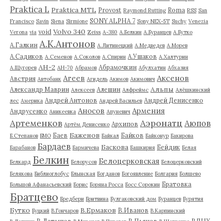
Praktica L
Praktica MTL
Provost
Roma
Raymond Rutting
RSS
San
SONY ALPHA 7
Francisco
Savin
Siena
Sirmione
Sony NEX-5T
Suchy
Venezia
Volvo 340
void
Verona
via
Zeiss
А-380
А.Белкин
А.Буранцев
А.Бутко
А.К.Антонов
А.Галкин
А.Литинецкий
А.Медведев
А.Морев
А.Садиков
А.Ушаков
А.Семенов
А.Соколов
А.Спирин
А.Халтурин
АН-2
Абрамочкин
А.Щугорев
АН-70
Абрамов
Абулхатин
Абхазия
Аксенов
Агеев
Австрия
Автобанк
Агидель
Акимов
Акимович
Альпы
Александр Маврин
Алешин
Алексеев
Алфреймс
Алёшкинский
Андрей Антонов
Андрей Денисенко
лес
Америка
Андрей Васильев
Аносов
Армения
Андрусенко
Аникеевка
Апуневич
Артеменков
Аэронатц
Аюпов
Архипов
Артём Денисенко
Баженов
Баев
Байков
Б.Степанов
БМО
Байкал
Байконур
Бакирова
Бардаев
Баскова
Бейдик
Барабанов
Бармичева
Башкирия
Белая
Белкин
Белоцерковская
Белкард
Белорусов
Белоцерковский
Белякова
Библиоглобус
Блынская
Богданов
Богоявление
Болгария
Болшево
Братовка
Большой Афанасьевский
Борис
Боряна Росса
Босс Сорокин
Братцево
Бредбери
Бритвина
Булгаковский дом
Буранцев
Бурятия
Бутко
В.Ермаков
В.Иванов
Буцкий
В.Гончаров
В.Карпинский
В.Латыпов
В.Пьянов
ВДНХ