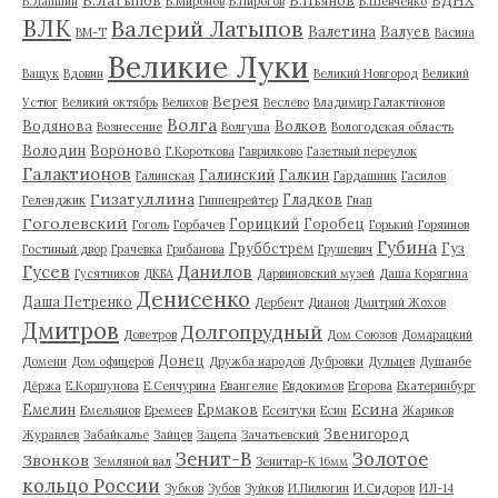
В.Лапшин
В.Миронов
В.Пирогов
В.Шевченко
ВЛК
Валерий Латыпов
Валетина
Валуев
ВМ-Т
Васина
Великие Луки
Ващук
Вдовин
Великий Новгород
Великий
Верея
Устюг
Великий октябрь
Велихов
Веслево
Владимир Галактионов
Волга
Водянова
Волков
Вознесение
Волгуша
Вологодская область
Володин
Вороново
Г.Короткова
Гаврилково
Газетный переулок
Галактионов
Галинский
Галкин
Галинская
Гардашник
Гасилов
Гизатуллина
Гладков
Геленджик
Гиппенрейтер
Гнап
Гоголевский
Горицкий
Горобец
Гоголь
Горбачев
Горький
Горяинов
Губина
Груббстрем
Гуз
Гостиный двор
Грачевка
Грибанова
Грушевич
Гусев
Данилов
Гусятников
ДКБА
Дарвиновский музей
Даша Корягина
Денисенко
Даша Петренко
Дербент
Дианов
Дмитрий Жохов
Дмитров
Долгопрудный
Доветров
Дом Союзов
Домарацкий
Донец
Домени
Дом офицеров
Дружба народов
Дубровки
Дульцев
Душанбе
Дёржа
Е.Коршунова
Е.Сенчурина
Евангелие
Евдокимов
Егорова
Екатеринбург
Есина
Емелин
Ермаков
Емельянов
Еремеев
Есентуки
Есин
Жариков
Звенигород
Журавлев
Забайкалье
Зайцев
Зацепа
Зачатьевский
Зенит-В
Золотое
Звонков
Земляной вал
Зенитар-К 16мм
кольцо России
Зубков
Зубов
Зуйков
И.Пилюгин
И.Сидоров
ИЛ-14