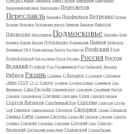
Ошевенск
Павел Соколов
Павелецкий
Павлушенко
Пересветов
Парамоновский овраг
Пархоменко
Переславль
Петренко
Перфильев
Перловка
Петров
Пирогов
Петрово
Петровск
Петровские ворота
Пилюгин
Пименов
Подмосковье
Плещеево
Плохотников
Покровка
Поля
Пьянов
Путилково
Полянка
Попова
Пресня
Пушкинский
Пятигорск
Рдейский
Рдея
Пятницкая
РЖД
Развадовская
Ракета
Расторгуев
Россия
Ростов
Речной вокзал
Рождествено
Росси
Россина
Великий
Рудаков
Руза
Рукавишников
Русе
Рыбаков Е.
Рысачок
Рязань
Рябцев
С.Латыпов
С.Капица
С.Семенов
С.Штенцов
СССР
Савчук
СВЕМА
СУ-17
Садиков
Садовое кольцо
Сальников
Сан-
Сара Тисдейл
Франциско
Северный порт
Селезнева
Семейный Доктор
Сеня
Семушин
Семенов
Семеновская
Сенчурина
Сергей Кузнецов
Серегин
Сергей Латыпов
Серебряный бор
Серпухов
Сетунь
Сидорюк
Сивичев
Сидоров
Симаков
Сеф
Сивцев вражек
Сизова
Сити
Синица
Слетова
Славянов
Смена-8М
Снетков
Соколов
Солотча
Сорокин
Сотский
Спасск-
Солянка
Сорокина
Сорочаны
Спас
Рязанский
Ставарский
Сретенский монастырь
Старая Рязань