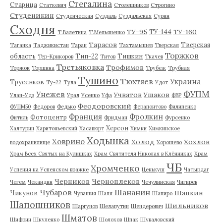
Стегалина
Старица
Статкевич
Столешников
Строгино
Студеникин
Студенческая
Суздаль
Суздальская
Сурин
Сходня
ТУ-95
ТУ-160
ТУ-144
Т.Валетина
Т.Мельяненко
Тарасов
Тверская
Таганка
Таджикистан
Таран
Тахтамышев
Тверская
Торжков
область
Тип-22
Тишкин
Тер-Крикоров
Титов
Ткачев
Третьяковка
Трофимов
Торжок
Торшина
Трубеж
Трубная
Тушино
Тюхтяев
Украина
Трусенков
Ту-22
Тула
Удот
ФУПМ
Унежев
Учватов
Ушаков
Улан-Удэ
Урал
Усенко
Уфа
ФВР
Феодоровский
ФУПМ50
Федоров
Федько
Ферапонтово
Филипенко
Франция
Фролкин
Фотоцентр
Фитиль
Фридман
Фурсенко
Херсон
Халтурин
Харитоньевский
Хасавюрт
Химки
Химкинское
Ходынка
Ховрино
Холод
Хохлов
водохранилище
Хорошево
Храм Всех Святых на Кулишках
Храм Святителя Николая в Клённиках
Храм
ЧБ
Хромченко
Успения на Успенском вражке
Ценькуш
Чатырдаг
Черников
Черноплеков
Чегем
Чекандин
Чечулинская
Чигирев
Чубаров
Шананин
Шапкин
Чикунов
Чувашия
Шаля
Шапиро
Шапошников
Шильников
Шаргунов
Шелапутин
Шендерович
Шматов
Шифрин
Шкуленко
Шолохов
Шпак
Шуваловский