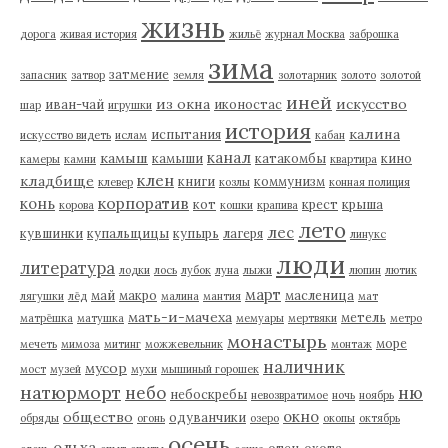
жизнь
дорога
живая история
жильё
журнал Москва
заброшка
зима
затмение
запасник
затвор
земля
золотарник
золото
золотой
иней
из окна
искусство
иван-чай
иконостас
шар
игрушки
история
калина
испытания
искусство видеть
ислам
кабан
канал
камыш
камыши
катакомбы
кино
камеры
камни
квартира
клен
кладбище
книги
коммунизм
клевер
козлы
конная полиция
корпоратив
конь
кот
крест
крыша
корова
кошки
крапива
лето
лес
кувшинки
купальщицы
купырь
лагеря
линукс
люди
литература
лодки
лось
лубок
луна
лыжи
люпин
лютик
март
май
макро
масленица
лягушки
лёд
малина
мантия
мат
мать-и-мачеха
метель
матрёшка
матушка
мемуары
мертвяки
метро
монастырь
море
мечеть
мимоза
митинг
можжевельник
монтаж
наличник
мусор
мост
музей
мухи
мышиный горошек
натюрморт
небо
ню
небоскребы
невозвратимое
ночь
ноябрь
окно
общество
одуванчики
обряды
огонь
озеро
окопы
октябрь
осень
ольха
отец
охота