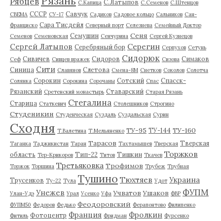
Рязань
Рябцев
С.Латыпов
С.Капица
С.Семенов
С.Штенцов
СССР
Савчук
СВЕМА
СУ-17
Садиков
Садовое кольцо
Сальников
Сан-
Сара Тисдейл
Франциско
Северный порт
Селезнева
Семейный Доктор
Сеня
Семушин
Семенов
Семеновская
Сенчурина
Сергей Кузнецов
Серегин
Сергей Латыпов
Серебряный бор
Серпухов
Сетунь
Сидорюк
Сивичев
Сидоров
Симаков
Сеф
Сивцев вражек
Сизова
Сити
Синица
Слетова
Славянов
Смена-8М
Снетков
Соколов
Солотча
Сорокин
Сотский
Спасск-
Солянка
Сорокина
Сорочаны
Спас
Рязанский
Ставарский
Сретенский монастырь
Старая Рязань
Стегалина
Старица
Статкевич
Столешников
Строгино
Студеникин
Студенческая
Суздаль
Суздальская
Сурин
Сходня
ТУ-95
ТУ-160
ТУ-144
Т.Валетина
Т.Мельяненко
Тарасов
Тверская
Таганка
Таджикистан
Таран
Тахтамышев
Тверская
Торжков
область
Тип-22
Тишкин
Тер-Крикоров
Титов
Ткачев
Третьяковка
Трофимов
Торжок
Торшина
Трубеж
Трубная
Тушино
Тюхтяев
Украина
Трусенков
Ту-22
Тула
Удот
ФУПМ
Унежев
Учватов
Ушаков
Улан-Удэ
Урал
Усенко
Уфа
ФВР
Феодоровский
ФУПМ50
Федоров
Федько
Ферапонтово
Филипенко
Франция
Фролкин
Фотоцентр
Фитиль
Фридман
Фурсенко