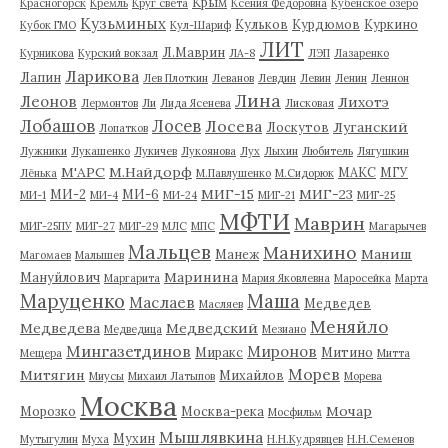
Крым
Красногорск
Кремль
Круг света
Ксения Федоровна
Кубенское озеро
Кузьминых
Кульков
Курдюмов
Куркино
Кубок ГМО
Кул-Шариф
ЛИТ
Л.Маврин
Курникова
Курский вокзал
ЛА-8
ЛЭП
Лазаренко
Ларикова
Лапин
Лев Плоткин
Леванов
Левдин
Левин
Ленин
Леннон
Лина
Леонов
Лихотэ
Лермонтов
Ли
Лида Ясенева
Лисковая
Лобашов
Лосев
Лосева
Луганский
Лоскутов
Лопатков
Лужники
Лукашенко
Лукичев
Лукоянова
Лух
Лыхин
Любитель
Лягушкин
М'АРС
М.Найдорф
МАКС
МГУ
Лёнька
М.Павлушенко
М.Сидорюк
МИГ-15
МИГ-23
МИ-2
МИ-6
МИ-1
МИ-4
МИ-24
МИГ-21
МИГ-25
МФТИ
Маврин
МИГ-25ПУ
МИГ-27
МИГ-29
МЛС
МПС
Магарычев
Мальцев
Манихино
Маниш
Манеж
Магомаев
Малышев
Маринина
Мануйлович
Маргарита
Мария Яковлевна
Маросейка
Марта
Маруценко
Маша
Маслаев
Медведев
Масляев
Меняйло
Медведева
Медведский
Медведица
Мезиано
Мингазетдинов
Миронов
Миракс
Митино
Мещера
Митта
Морев
Митягин
Михайлов
Миусы
Михаил Латыпов
Морева
Москва
Мочар
Морозко
Москва-река
Мосфильм
Мышлявкина
Мухин
Мутыгулин
Муха
Н.Н.Кудрявцев
Н.Н.Семенов