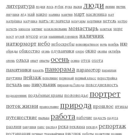
люди
литература
лодки
лось
лубок
луна
лыжи
люпин
лютик
март
май
макро
масленица
лягушки
лёд
малина
мантия
мат
мать-и-мачеха
метель
матрёшка
матушка
мемуары
мертвяки
метро
монастырь
море
мечеть
мимоза
митинг
можжевельник
монтаж
наличник
мусор
мост
музей
мухи
мышиный горошек
натюрморт
небо
ню
небоскребы
невозвратимое
ночь
ноябрь
окно
общество
одуванчики
обряды
огонь
озеро
окопы
октябрь
осень
ольха
отец
охота
олень
опыт
опыты
осина
панорама
памятники
парамотор
память
параплан
пейзаж
паутина
пепелище
первомай
первый класс
перестройка
пикульник
печаль
повседневность
пиво
пирамида Голода
портрет
половодье
подъёмные краны
подмаренник
природа
поток жизни
прошлое
птицы
православие
работа
путешествие
рабочие
пыльца
радость
радуга
репортаж
река
разлив
реклама
ракушки
рапс
распад
рекорд
реставрация
рисунок
речные трамвайчики
роботы
родители
родник