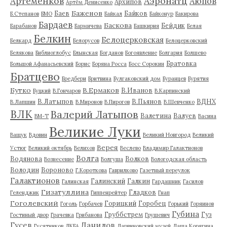
Артеменков
Аэронатц
Аюпов
Архипов
Артём Денисенко
Баженов
Баев
Байков
Б.Степанов
БМО
Байкал
Байконур
Бакирова
Бардаев
Баскова
Бейдик
Барабанов
Бармичева
Башкирия
Белая
Белкин
Белоцерковская
Белкард
Белорусов
Белоцерковский
Белякова
Библиоглобус
Блынская
Богданов
Богоявление
Болгария
Болшево
Братовка
Большой Афанасьевский
Борис
Боряна Росса
Босс Сорокин
Братцево
Бредбери
Бритвина
Булгаковский дом
Буранцев
Бурятия
Бутко
В.Ермаков
В.Иванов
Буцкий
В.Гончаров
В.Карпинский
В.Латыпов
В.Пьянов
ВДНХ
В.Лапшин
В.Миронов
В.Пирогов
В.Шевченко
ВЛК
Валерий Латыпов
Валетина
Валуев
ВМ-Т
Васина
Великие Луки
Ващук
Вдовин
Великий Новгород
Великий
Верея
Устюг
Великий октябрь
Велихов
Веслево
Владимир Галактионов
Волга
Водянова
Волков
Вознесение
Волгуша
Вологодская область
Володин
Вороново
Г.Короткова
Гаврилково
Газетный переулок
Галактионов
Галинский
Галкин
Галинская
Гардашник
Гасилов
Гизатуллина
Гладков
Геленджик
Гиппенрейтер
Гнап
Гоголевский
Горицкий
Горобец
Гоголь
Горбачев
Горький
Горяинов
Губина
Груббстрем
Гуз
Гостиный двор
Грачевка
Грибанова
Грушевич
Гусев
Данилов
Гусятников
ДКБА
Дарвиновский музей
Даша Корягина