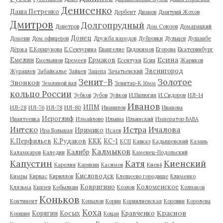
Денисенко
Даша Петренко
Дербент
Дианов
Дмитрий Жохов
Дмитров
Долгопрудный
Доветров
Дом Союзов
Домарацкий
Донец
Домени
Дом офицеров
Дружба народов
Дубровки
Дульцев
Душанбе
Дёржа
Е.Коршунова
Е.Сенчурина
Евангелие
Евдокимов
Егорова
Екатеринбург
Есина
Емелин
Ермаков
Емельянов
Еремеев
Есентуки
Есин
Жариков
Звенигород
Журавлев
Забайкалье
Зайцев
Зацепа
Зачатьевский
Зенит-В
Золотое
Звонков
Земляной вал
Зенитар-К 16мм
кольцо России
Зубков
Зубов
Зуйков
И.Пилюгин
И.Сидоров
ИЛ-14
Иванов
ИПМ
ИЛ-28
ИЛ-76
ИЛ-78
ИЛ-80
Иванилов
Иванова
Иероглиф
Ивантеевка
Измайлово
Ильина
Ильинский
Император ВАВА
Истра
Интеко
Ичалова
Иримико
Ира Большая
Исаев
К.Перфильев
К.Рудаков
ККК
КС-1
КСП
Кавказ
Кадышевский
Казань
Калмыков
Калибр
Каламкаров
Каледин
Каменец-Подольский
Капустин
Катя
Киенский
Карелия
Карякин
Касимов
Киев4
Кисловодск
Кимры
Кирвас
Кириллов
Клещеево городище
Клименко
Ковригино
Коломенское
Клязьма
Князев
Кобылкин
Козлов
Колпаков
Коньков
Континент
Копылов
Корин
Корнилиевская
Коровин
Королева
Коха
Краснов
Корягин
Косых
Кравченко
Коршия
Коцан