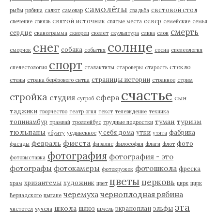
самолёты
световой стол
рыбы
рябина
салют
самовар
свадьба
святой источник
север
свечение
свиязь
святые места
семейские
семья
смерть
сердце
сканограмма
скворец
скелет
скульптура
слива
слон
солнце
снег
собака
сморчок
события
сосна
спелеология
спорт
стекло
спелестология
сталактиты
староверы
старость
страницы истории
стены
страна берёзового ситца
странное
стрим
счастье
стройка
студия
сфера
сын
сугроб
таджики
творчество
театр огня
текст
телевидение
техника
туман
туризм
топинамбур
трамвай
троллейбус
трудные подростки
тюльпаны
у себя дома
утки
фабрика
убунту
уединенное
утята
фиеста
февраль
фото
фасады
физалис
философия
флаги
флот
фотография
фотография - это
фотовыставка
фотографы
фотокамеры
фотошкола
фреска
фотокружок
цветы
церковь
хризантемы
художник
храм
цвет
цирк
цирк
черемуха
черноплодная рябина
Вернадского
цыгане
эта
школа
шлюз
экраноплан
эльфы
чистотел
чучела
шмель