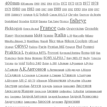
400mm
1977
1978
1975
1972
1973
838 школа
1960
1962
1964
1970е
1980
1983
1989
1993
1979
1981
1985
1987
1988
1991
1992
1994
1996
1997
Annecy
bokeh
1998
Avignon
B-52
Canon 100/2.8
Chrysler
Daewoo
de Bruijn
fisheye
Deutshland
Dresden
EOS M
Espana
Fan Yang
Firenze
France
Flektogon
Gegevicius
Gailis
Grenoble
fleurs du mal
Italia
Idol4
Horsemann
Hassy
Igaune
L-39
Marceille
Milano
Nikon Coolpix
Nice
Minolta dimage 7i
Montblanc
Napoli
Nikon
Offroad
ORWO
Paris
Pentax ME
Phol
Pompei
Orange
Padova
Peugeot
Praktica L
Praktica MTL
Provost
Roma
Raymond Rutting
RSS
San
SONY ALPHA 7
Francisco
Savin
Siena
Sirmione
Sony NEX-5T
Suchy
Venezia
Volvo 340
void
Verona
via
Zeiss
А-380
А.Белкин
А.Буранцев
А.Бутко
А.К.Антонов
А.Галкин
А.Литинецкий
А.Медведев
А.Морев
А.Садиков
А.Ушаков
А.Семенов
А.Соколов
А.Спирин
А.Халтурин
АН-2
Абрамочкин
А.Щугорев
АН-70
Абрамов
Абулхатин
Абхазия
Аксенов
Агеев
Австрия
Автобанк
Агидель
Акимов
Акимович
Альпы
Александр Маврин
Алешин
Алексеев
Алфреймс
Алёшкинский
Андрей Антонов
Андрей Денисенко
лес
Америка
Андрей Васильев
Аносов
Армения
Андрусенко
Аникеевка
Апуневич