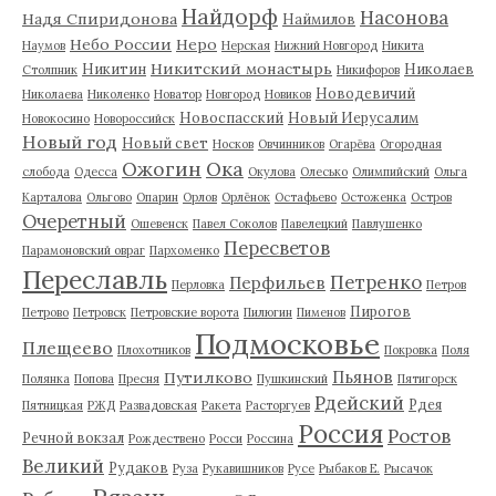
Найдорф
Насонова
Надя Спиридонова
Наймилов
Небо России
Неро
Наумов
Нерская
Нижний Новгород
Никита
Никитский монастырь
Никитин
Николаев
Столпник
Никифоров
Новодевичий
Николаева
Николенко
Новатор
Новгород
Новиков
Новоспасский
Новый Иерусалим
Новокосино
Новороссийск
Новый год
Новый свет
Носков
Овчинников
Огарёва
Огородная
Ожогин
Ока
слобода
Одесса
Окулова
Олесько
Олимпийский
Ольга
Карталова
Ольгово
Опарин
Орлов
Орлёнок
Остафьево
Остоженка
Остров
Очеретный
Ошевенск
Павел Соколов
Павелецкий
Павлушенко
Пересветов
Парамоновский овраг
Пархоменко
Переславль
Петренко
Перфильев
Перловка
Петров
Пирогов
Петрово
Петровск
Петровские ворота
Пилюгин
Пименов
Подмосковье
Плещеево
Плохотников
Покровка
Поля
Пьянов
Путилково
Полянка
Попова
Пресня
Пушкинский
Пятигорск
Рдейский
Рдея
Пятницкая
РЖД
Развадовская
Ракета
Расторгуев
Россия
Ростов
Речной вокзал
Рождествено
Росси
Россина
Великий
Рудаков
Руза
Рукавишников
Русе
Рыбаков Е.
Рысачок