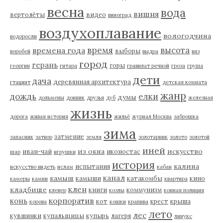
весна
вода
вишня
вертолёты
видео
виноград
воздухоплавание
вологодчина
водоросли
время
высота
времена года
выборы
воробей
выдра
вяз
город
герань
горы
георгин
гитара
гравилат речной
гроза
груша
дети
дача
деревянная архитектура
гтацинт
детская комната
жанр
дождь
елки
думы
дольмены
донник
друзья
дуб
железная
жизнь
дорога
живая история
жильё
журнал Москва
заброшка
зима
затмение
запасник
затвор
земля
золотарник
золото
золотой
иней
из окна
искусство
иван-чай
иконостас
шар
игрушки
история
калина
испытания
искусство видеть
ислам
кабан
канал
камыш
камыши
катакомбы
кино
камеры
камни
квартира
клен
кладбище
книги
коммунизм
клевер
козлы
конная полиция
корпоратив
конь
кот
крест
крыша
корова
кошки
крапива
лето
лес
кувшинки
купальщицы
купырь
лагеря
линукс