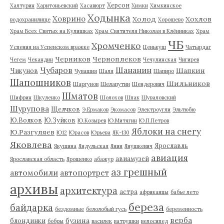
Херсон
Халтурин
Харитоньевский
Хасавюрт
Химки
Химкинское
Ходынка
Ховрино
Холод
Хохлов
водохранилище
Хорошево
Храм Всех Святых на Кулишках
Храм Святителя Николая в Клённиках
Храм
ЧБ
Хромченко
Успения на Успенском вражке
Ценькуш
Чатырдаг
Черников
Черноплеков
Чегем
Чекандин
Чечулинская
Чигирев
Чубаров
Шананин
Шапкин
Чикунов
Чувашия
Шаля
Шапиро
Шапошников
Шильников
Шаргунов
Шелапутин
Шендерович
Шматов
Шифрин
Шкуленко
Шолохов
Шпак
Шуваловский
Шурупова
Щелчков
Э.Ермаков
Экомасов
Электроугли
Эльтюбю
Ю.Волков
Ю.Зуйков
Ю.Козырев
Ю.Митягин
Ю.П.Петров
Яблоки на снегу
Ю.Разгуляев
Ю12
Юрасов
Юрьева
ЯК-130
Яковлева
Ярославль
Якушина
Яндульская
Янин
Янушкевич
авиация
авиамузей
Ярославская область
Ярошенко
абажур
аз грешный
автомобили
автопортрет
архивы
архитектура
астра
африканцы
бабье лето
береза
байдарка
бездомные
белолобый гусь
беременность
верба
бузина
блондинки
бобры
василек
ватрушки
велосипед