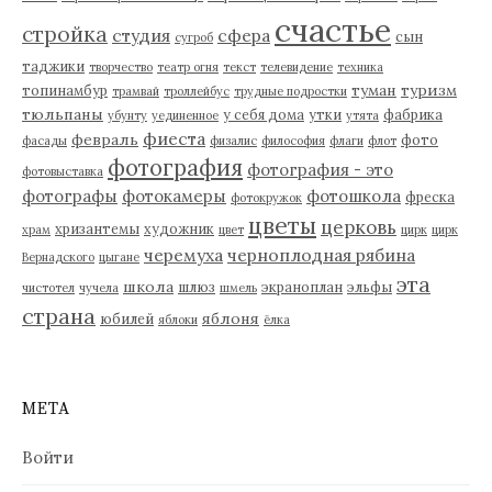
счастье
стройка
студия
сфера
сын
сугроб
таджики
творчество
театр огня
текст
телевидение
техника
туман
туризм
топинамбур
трамвай
троллейбус
трудные подростки
тюльпаны
у себя дома
утки
фабрика
убунту
уединенное
утята
фиеста
февраль
фото
фасады
физалис
философия
флаги
флот
фотография
фотография - это
фотовыставка
фотографы
фотокамеры
фотошкола
фреска
фотокружок
цветы
церковь
хризантемы
художник
храм
цвет
цирк
цирк
черемуха
черноплодная рябина
Вернадского
цыгане
эта
школа
шлюз
экраноплан
эльфы
чистотел
чучела
шмель
страна
яблоня
юбилей
яблоки
ёлка
МЕТА
Войти