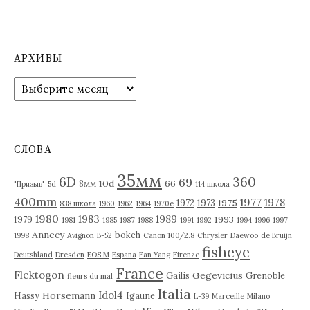
АРХИВЫ
А
р
х
и
в
СЛОВА
ы
35мм
6D
360
69
10d
66
8мм
"Призыв"
5d
114 школа
400mm
1977
1978
1975
1972
1973
838 школа
1960
1962
1964
1970е
1980
1983
1989
1993
1979
1981
1985
1987
1988
1991
1992
1994
1996
1997
Annecy
bokeh
1998
Avignon
B-52
Canon 100/2.8
Chrysler
Daewoo
de Bruijn
fisheye
Deutshland
Dresden
EOS M
Espana
Fan Yang
Firenze
France
Flektogon
Gegevicius
Gailis
Grenoble
fleurs du mal
Italia
Idol4
Horsemann
Hassy
Igaune
L-39
Marceille
Milano