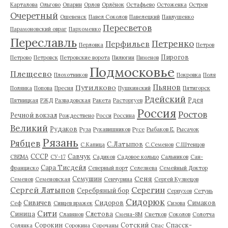
Карталова
Ольгово
Опарин
Орлов
Орлёнок
Остафьево
Остоженка
Остров
Очеретный
Ошевенск
Павел Соколов
Павелецкий
Павлушенко
Пересветов
Парамоновский овраг
Пархоменко
Переславль
Петренко
Перфильев
Перловка
Петров
Пирогов
Петрово
Петровск
Петровские ворота
Пилюгин
Пименов
Подмосковье
Плещеево
Плохотников
Покровка
Поля
Пьянов
Путилково
Полянка
Попова
Пресня
Пушкинский
Пятигорск
Рдейский
Рдея
Пятницкая
РЖД
Развадовская
Ракета
Расторгуев
Россия
Ростов
Речной вокзал
Рождествено
Росси
Россина
Великий
Рудаков
Руза
Рукавишников
Русе
Рыбаков Е.
Рысачок
Рязань
Рябцев
С.Латыпов
С.Капица
С.Семенов
С.Штенцов
СССР
Савчук
СВЕМА
СУ-17
Садиков
Садовое кольцо
Сальников
Сан-
Сара Тисдейл
Франциско
Северный порт
Селезнева
Семейный Доктор
Сеня
Семушин
Семенов
Семеновская
Сенчурина
Сергей Кузнецов
Серегин
Сергей Латыпов
Серебряный бор
Серпухов
Сетунь
Сидорюк
Сивичев
Сидоров
Симаков
Сеф
Сивцев вражек
Сизова
Сити
Синица
Слетова
Славянов
Смена-8М
Снетков
Соколов
Солотча
Сорокин
Сотский
Спасск-
Солянка
Сорокина
Сорочаны
Спас