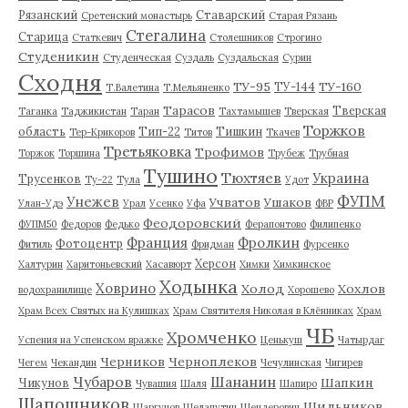
Рязанский
Ставарский
Сретенский монастырь
Старая Рязань
Стегалина
Старица
Статкевич
Столешников
Строгино
Студеникин
Студенческая
Суздаль
Суздальская
Сурин
Сходня
ТУ-95
ТУ-160
ТУ-144
Т.Валетина
Т.Мельяненко
Тарасов
Тверская
Таганка
Таджикистан
Таран
Тахтамышев
Тверская
Торжков
область
Тип-22
Тишкин
Тер-Крикоров
Титов
Ткачев
Третьяковка
Трофимов
Торжок
Торшина
Трубеж
Трубная
Тушино
Тюхтяев
Украина
Трусенков
Ту-22
Тула
Удот
ФУПМ
Унежев
Учватов
Ушаков
Улан-Удэ
Урал
Усенко
Уфа
ФВР
Феодоровский
ФУПМ50
Федоров
Федько
Ферапонтово
Филипенко
Франция
Фролкин
Фотоцентр
Фитиль
Фридман
Фурсенко
Херсон
Халтурин
Харитоньевский
Хасавюрт
Химки
Химкинское
Ходынка
Ховрино
Холод
Хохлов
водохранилище
Хорошево
Храм Всех Святых на Кулишках
Храм Святителя Николая в Клённиках
Храм
ЧБ
Хромченко
Успения на Успенском вражке
Ценькуш
Чатырдаг
Черников
Черноплеков
Чегем
Чекандин
Чечулинская
Чигирев
Чубаров
Шананин
Шапкин
Чикунов
Чувашия
Шаля
Шапиро
Шапошников
Шильников
Шаргунов
Шелапутин
Шендерович