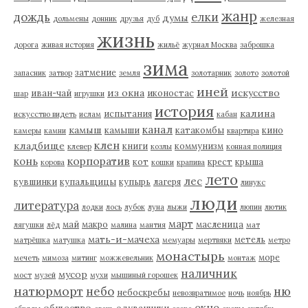
жанр
дождь
елки
думы
дольмены
донник
друзья
дуб
железная
жизнь
дорога
живая история
жильё
журнал Москва
заброшка
зима
затмение
запасник
затвор
земля
золотарник
золото
золотой
иней
из окна
искусство
иван-чай
иконостас
шар
игрушки
история
калина
испытания
искусство видеть
ислам
кабан
канал
камыш
камыши
катакомбы
кино
камеры
камни
квартира
клен
кладбище
книги
коммунизм
клевер
козлы
конная полиция
корпоратив
конь
кот
крест
крыша
корова
кошки
крапива
лето
лес
кувшинки
купальщицы
купырь
лагеря
линукс
люди
литература
лодки
лось
лубок
луна
лыжи
люпин
лютик
март
май
макро
масленица
лягушки
лёд
малина
мантия
мат
мать-и-мачеха
метель
матрёшка
матушка
мемуары
мертвяки
метро
монастырь
море
мечеть
мимоза
митинг
можжевельник
монтаж
наличник
мусор
мост
музей
мухи
мышиный горошек
натюрморт
небо
ню
небоскребы
невозвратимое
ночь
ноябрь
окно
общество
одуванчики