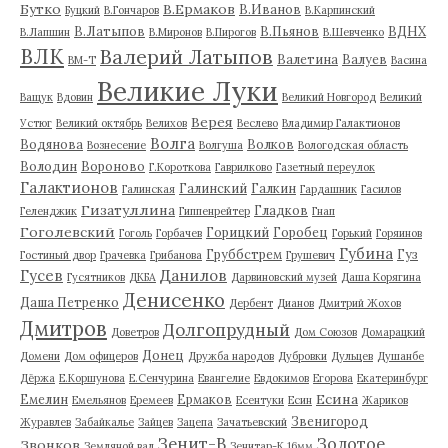
Бутко
В.Ермаков
В.Иванов
Буцкий
В.Гончаров
В.Карпинский
В.Латыпов
В.Пьянов
ВДНХ
В.Лапшин
В.Миронов
В.Пирогов
В.Шевченко
ВЛК
Валерий Латыпов
Валетина
Валуев
ВМ-Т
Васина
Великие Луки
Ващук
Вдовин
Великий Новгород
Великий
Верея
Устюг
Великий октябрь
Велихов
Веслево
Владимир Галактионов
Волга
Водянова
Волков
Вознесение
Волгуша
Вологодская область
Володин
Вороново
Г.Короткова
Гаврилково
Газетный переулок
Галактионов
Галинский
Галкин
Галинская
Гардашник
Гасилов
Гизатуллина
Гладков
Геленджик
Гиппенрейтер
Гнап
Гоголевский
Горицкий
Горобец
Гоголь
Горбачев
Горький
Горяинов
Губина
Груббстрем
Гуз
Гостиный двор
Грачевка
Грибанова
Грушевич
Гусев
Данилов
Гусятников
ДКБА
Дарвиновский музей
Даша Корягина
Денисенко
Даша Петренко
Дербент
Дианов
Дмитрий Жохов
Дмитров
Долгопрудный
Доветров
Дом Союзов
Домарацкий
Донец
Домени
Дом офицеров
Дружба народов
Дубровки
Дульцев
Душанбе
Дёржа
Е.Коршунова
Е.Сенчурина
Евангелие
Евдокимов
Егорова
Екатеринбург
Есина
Емелин
Ермаков
Емельянов
Еремеев
Есентуки
Есин
Жариков
Звенигород
Журавлев
Забайкалье
Зайцев
Зацепа
Зачатьевский
Зенит-В
Золотое
Звонков
Земляной вал
Зенитар-К 16мм