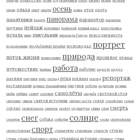
обряды
огонь
озеро
окопы
октябрь
осень
ольха
отец
охота
олень
опыт
опыты
осина
панорама
памятники
парамотор
память
параплан
пейзаж
паутина
пепелище
первомай
первый класс
перестройка
пикульник
печаль
повседневность
пиво
пирамида Голода
портрет
половодье
подъёмные краны
подмаренник
природа
поток жизни
прошлое
птицы
православие
работа
путешествие
рабочие
пыльца
радость
радуга
репортаж
река
разлив
реклама
ракушки
рапс
распад
рекорд
реставрация
рисунок
речные трамвайчики
роботы
родители
родник
самолёты
световой стол
рыбы
рябина
салют
самовар
свадьба
святой источник
север
свечение
свиязь
святые места
семейские
семья
смерть
сердце
сканограмма
скворец
скелет
скульптура
слива
слон
солнце
снег
собака
сморчок
события
сосна
спелеология
спорт
стекло
спелестология
сталактиты
староверы
старость
страницы истории
стены
страна берёзового ситца
странное
стрим