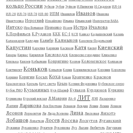
кольцо России
Зубков
Зубов
Зуйков
И.Пилюгин
И.Сидоров
ИЛ-14
Иванов
ИПМ
ИЛ-28
ИЛ-76
ИЛ-78
ИЛ-80
Иванилов
Иванова
Иероглиф
Ивантеевка
Измайлово
Ильина
Ильинский
Император ВАВА
Истра
Интеко
Ичалова
Иримико
Ира Большая
Исаев
К.Перфильев
К.Рудаков
ККК
КС-1
КСП
Кавказ
Кадышевский
Казань
Калмыков
Калибр
Каламкаров
Каледин
Каменец-Подольский
Капустин
Катя
Киенский
Карелия
Карякин
Касимов
Киев4
Кисловодск
Кимры
Кирвас
Кириллов
Клещеево городище
Клименко
Ковригино
Коломенское
Клязьма
Князев
Кобылкин
Козлов
Колпаков
Коньков
Континент
Копылов
Корин
Корнилиевская
Коровин
Королева
Коха
Краснов
Корягин
Косых
Кравченко
Коршия
Коцан
Крым
Красногорск
Кремль
Круг света
Ксения Федоровна
Кубенское озеро
Кузьминых
Кульков
Курдюмов
Куркино
Кубок ГМО
Кул-Шариф
ЛИТ
Л.Маврин
Курникова
Курский вокзал
ЛА-8
ЛЭП
Лазаренко
Ларикова
Лапин
Лев Плоткин
Леванов
Левдин
Левин
Ленин
Леннон
Лина
Леонов
Лихотэ
Лермонтов
Ли
Лида Ясенева
Лисковая
Лобашов
Лосев
Лосева
Луганский
Лоскутов
Лопатков
Лужники
Лукашенко
Лукичев
Лукоянова
Лух
Лыхин
Любитель
Лягушкин