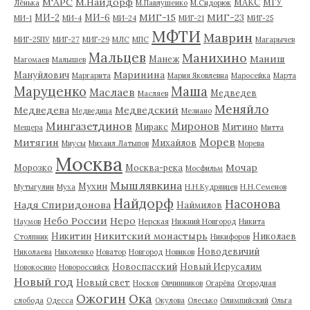
М'АРС
М.Найдорф
МАКС
МГУ
Лёнька
М.Павлушенко
М.Сидорюк
МИГ-15
МИГ-23
МИ-2
МИ-6
МИ-1
МИ-4
МИ-24
МИГ-21
МИГ-25
МФТИ
Маврин
МИГ-25ПУ
МИГ-27
МИГ-29
МЛС
МПС
Магарычев
Мальцев
Манихино
Маниш
Манеж
Магомаев
Малышев
Маринина
Мануйлович
Маргарита
Мария Яковлевна
Маросейка
Марта
Маруценко
Маша
Маслаев
Медведев
Масляев
Меняйло
Медведева
Медведский
Медведица
Мезиано
Мингазетдинов
Миронов
Миракс
Митино
Мещера
Митта
Морев
Митягин
Михайлов
Миусы
Михаил Латыпов
Морева
Москва
Мочар
Морозко
Москва-река
Мосфильм
Мышлявкина
Мухин
Мутыгулин
Муха
Н.Н.Кудрявцев
Н.Н.Семенов
Найдорф
Насонова
Надя Спиридонова
Наймилов
Небо России
Неро
Наумов
Нерская
Нижний Новгород
Никита
Никитский монастырь
Никитин
Николаев
Столпник
Никифоров
Новодевичий
Николаева
Николенко
Новатор
Новгород
Новиков
Новоспасский
Новый Иерусалим
Новокосино
Новороссийск
Новый год
Новый свет
Носков
Овчинников
Огарёва
Огородная
Ожогин
Ока
слобода
Одесса
Окулова
Олесько
Олимпийский
Ольга