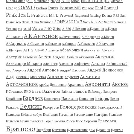
Nikon Coolpix
Nice
Minolta dimage 7i
Montblanc
Napoli
Nikon
Offroad
ORWO
Paris
Pentax ME
Phol
Pompei
Orange
Padova
Peugeot
Praktica L
Praktica MTL
Provost
Roma
Raymond Rutting
RSS
San
SONY ALPHA 7
Francisco
Savin
Siena
Sirmione
Sony NEX-5T
Suchy
Venezia
Volvo 340
void
Verona
via
Zeiss
А-380
А.Белкин
А.Буранцев
А.Бутко
А.К.Антонов
А.Галкин
А.Литинецкий
А.Медведев
А.Морев
А.Садиков
А.Ушаков
А.Семенов
А.Соколов
А.Спирин
А.Халтурин
АН-2
Абрамочкин
А.Щугорев
АН-70
Абрамов
Абулхатин
Абхазия
Аксенов
Агеев
Австрия
Автобанк
Агидель
Акимов
Акимович
Альпы
Александр Маврин
Алешин
Алексеев
Алфреймс
Алёшкинский
Андрей Антонов
Андрей Денисенко
лес
Америка
Андрей Васильев
Аносов
Армения
Андрусенко
Аникеевка
Апуневич
Артеменков
Аэронатц
Аюпов
Архипов
Артём Денисенко
Баженов
Баев
Байков
Б.Степанов
БМО
Байкал
Байконур
Бакирова
Бардаев
Баскова
Бейдик
Барабанов
Бармичева
Башкирия
Белая
Белкин
Белоцерковская
Белкард
Белорусов
Белоцерковский
Белякова
Библиоглобус
Блынская
Богданов
Богоявление
Болгария
Болшево
Братовка
Большой Афанасьевский
Борис
Боряна Росса
Босс Сорокин
Братцево
Бредбери
Бритвина
Булгаковский дом
Буранцев
Бурятия