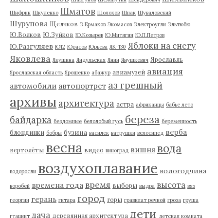
Шматов
Шифрин
Шкуленко
Шолохов
Шпак
Шуваловский
Шурупова
Щелчков
Э.Ермаков
Экомасов
Электроугли
Эльтюбю
Ю.Волков
Ю.Зуйков
Ю.Козырев
Ю.Митягин
Ю.П.Петров
Яблоки на снегу
Ю.Разгуляев
Ю12
Юрасов
Юрьева
ЯК-130
Яковлева
Ярославль
Якушина
Яндульская
Янин
Янушкевич
авиация
авиамузей
Ярославская область
Ярошенко
абажур
аз грешный
автомобили
автопортрет
архивы
архитектура
астра
африканцы
бабье лето
береза
байдарка
бездомные
белолобый гусь
беременность
верба
бузина
блондинки
бобры
василек
ватрушки
велосипед
весна
вода
вишня
вертолёты
видео
виноград
воздухоплавание
вологодчина
водоросли
время
высота
времена года
выборы
воробей
выдра
вяз
город
герань
горы
георгин
гитара
гравилат речной
гроза
груша
дети
дача
деревянная архитектура
гтацинт
детская комната