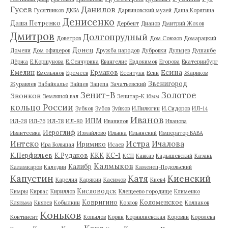
Гусев
Данилов
Гусятников
ДКБА
Дарвиновский музей
Даша Корягина
Денисенко
Даша Петренко
Дербент
Дианов
Дмитрий Жохов
Дмитров
Долгопрудный
Доветров
Дом Союзов
Домарацкий
Донец
Домени
Дом офицеров
Дружба народов
Дубровки
Дульцев
Душанбе
Дёржа
Е.Коршунова
Е.Сенчурина
Евангелие
Евдокимов
Егорова
Екатеринбург
Есина
Емелин
Ермаков
Емельянов
Еремеев
Есентуки
Есин
Жариков
Звенигород
Журавлев
Забайкалье
Зайцев
Зацепа
Зачатьевский
Зенит-В
Золотое
Звонков
Земляной вал
Зенитар-К 16мм
кольцо России
Зубков
Зубов
Зуйков
И.Пилюгин
И.Сидоров
ИЛ-14
Иванов
ИПМ
ИЛ-28
ИЛ-76
ИЛ-78
ИЛ-80
Иванилов
Иванова
Иероглиф
Ивантеевка
Измайлово
Ильина
Ильинский
Император ВАВА
Истра
Интеко
Ичалова
Иримико
Ира Большая
Исаев
К.Перфильев
К.Рудаков
ККК
КС-1
КСП
Кавказ
Кадышевский
Казань
Калмыков
Калибр
Каламкаров
Каледин
Каменец-Подольский
Капустин
Катя
Киенский
Карелия
Карякин
Касимов
Киев4
Кисловодск
Кимры
Кирвас
Кириллов
Клещеево городище
Клименко
Ковригино
Коломенское
Клязьма
Князев
Кобылкин
Козлов
Колпаков
Коньков
Континент
Копылов
Корин
Корнилиевская
Коровин
Королева