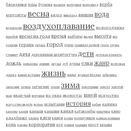
верба
бузина
блондинки
бобры
василек
ватрушки
велосипед
весна
вода
вишня
вертолёты
видео
виноград
воздухоплавание
вологодчина
водоросли
время
высота
времена года
выборы
воробей
выдра
вяз
город
герань
горы
георгин
гитара
гравилат речной
гроза
груша
дети
дача
деревянная архитектура
гтацинт
детская комната
жанр
дождь
елки
думы
дольмены
донник
друзья
дуб
железная
жизнь
дорога
живая история
жильё
журнал Москва
заброшка
зима
затмение
запасник
затвор
земля
золотарник
золото
золотой
иней
из окна
искусство
иван-чай
иконостас
шар
игрушки
история
калина
испытания
искусство видеть
ислам
кабан
канал
камыш
камыши
катакомбы
кино
камеры
камни
квартира
клен
кладбище
книги
коммунизм
клевер
козлы
конная полиция
корпоратив
конь
кот
крест
крыша
корова
кошки
крапива