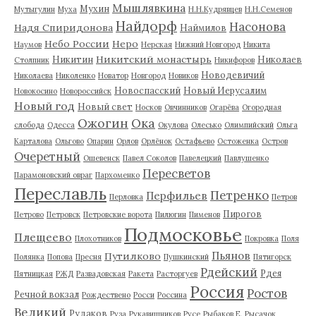
Мышлявкина
Мухин
Мутыгулин
Муха
Н.Н.Кудрявцев
Н.Н.Семенов
Найдорф
Насонова
Надя Спиридонова
Наймилов
Небо России
Неро
Наумов
Нерская
Нижний Новгород
Никита
Никитский монастырь
Никитин
Николаев
Столпник
Никифоров
Новодевичий
Николаева
Николенко
Новатор
Новгород
Новиков
Новоспасский
Новый Иерусалим
Новокосино
Новороссийск
Новый год
Новый свет
Носков
Овчинников
Огарёва
Огородная
Ожогин
Ока
слобода
Одесса
Окулова
Олесько
Олимпийский
Ольга
Карталова
Ольгово
Опарин
Орлов
Орлёнок
Остафьево
Остоженка
Остров
Очеретный
Ошевенск
Павел Соколов
Павелецкий
Павлушенко
Пересветов
Парамоновский овраг
Пархоменко
Переславль
Петренко
Перфильев
Перловка
Петров
Пирогов
Петрово
Петровск
Петровские ворота
Пилюгин
Пименов
Подмосковье
Плещеево
Плохотников
Покровка
Поля
Пьянов
Путилково
Полянка
Попова
Пресня
Пушкинский
Пятигорск
Рдейский
Рдея
Пятницкая
РЖД
Развадовская
Ракета
Расторгуев
Россия
Ростов
Речной вокзал
Рождествено
Росси
Россина
Великий
Рудаков
Руза
Рукавишников
Русе
Рыбаков Е.
Рысачок