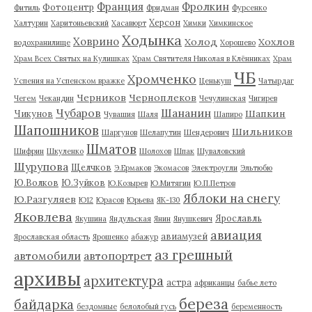
Франция
Фролкин
Фотоцентр
Фитиль
Фридман
Фурсенко
Херсон
Халтурин
Харитоньевский
Хасавюрт
Химки
Химкинское
Ходынка
Ховрино
Холод
Хохлов
водохранилище
Хорошево
Храм Всех Святых на Кулишках
Храм Святителя Николая в Клённиках
Храм
ЧБ
Хромченко
Успения на Успенском вражке
Ценькуш
Чатырдаг
Черников
Черноплеков
Чегем
Чекандин
Чечулинская
Чигирев
Чубаров
Шананин
Шапкин
Чикунов
Чувашия
Шаля
Шапиро
Шапошников
Шильников
Шаргунов
Шелапутин
Шендерович
Шматов
Шифрин
Шкуленко
Шолохов
Шпак
Шуваловский
Шурупова
Щелчков
Э.Ермаков
Экомасов
Электроугли
Эльтюбю
Ю.Волков
Ю.Зуйков
Ю.Козырев
Ю.Митягин
Ю.П.Петров
Яблоки на снегу
Ю.Разгуляев
Ю12
Юрасов
Юрьева
ЯК-130
Яковлева
Ярославль
Якушина
Яндульская
Янин
Янушкевич
авиация
авиамузей
Ярославская область
Ярошенко
абажур
аз грешный
автомобили
автопортрет
архивы
архитектура
астра
африканцы
бабье лето
береза
байдарка
бездомные
белолобый гусь
беременность