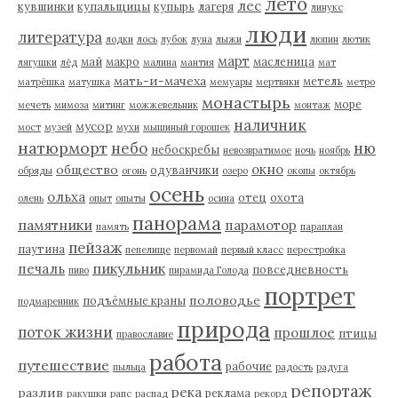
лето
лес
кувшинки
купальщицы
купырь
лагеря
линукс
люди
литература
лодки
лось
лубок
луна
лыжи
люпин
лютик
март
май
макро
масленица
лягушки
лёд
малина
мантия
мат
мать-и-мачеха
метель
матрёшка
матушка
мемуары
мертвяки
метро
монастырь
море
мечеть
мимоза
митинг
можжевельник
монтаж
наличник
мусор
мост
музей
мухи
мышиный горошек
натюрморт
небо
ню
небоскребы
невозвратимое
ночь
ноябрь
окно
общество
одуванчики
обряды
огонь
озеро
окопы
октябрь
осень
ольха
отец
охота
олень
опыт
опыты
осина
панорама
памятники
парамотор
память
параплан
пейзаж
паутина
пепелище
первомай
первый класс
перестройка
пикульник
печаль
повседневность
пиво
пирамида Голода
портрет
половодье
подъёмные краны
подмаренник
природа
поток жизни
прошлое
птицы
православие
работа
путешествие
рабочие
пыльца
радость
радуга
репортаж
река
разлив
реклама
ракушки
рапс
распад
рекорд