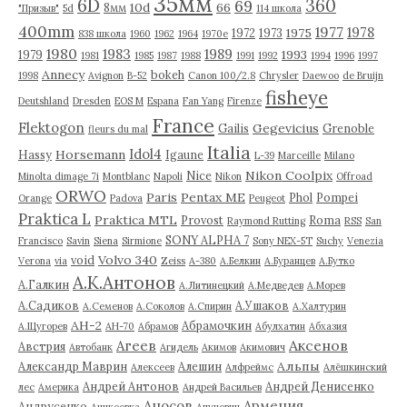
35мм
6D
360
69
10d
66
8мм
"Призыв"
5d
114 школа
400mm
1977
1978
1975
1972
1973
838 школа
1960
1962
1964
1970е
1980
1983
1989
1993
1979
1981
1985
1987
1988
1991
1992
1994
1996
1997
Annecy
bokeh
1998
Avignon
B-52
Canon 100/2.8
Chrysler
Daewoo
de Bruijn
fisheye
Deutshland
Dresden
EOS M
Espana
Fan Yang
Firenze
France
Flektogon
Gegevicius
Gailis
Grenoble
fleurs du mal
Italia
Idol4
Horsemann
Hassy
Igaune
L-39
Marceille
Milano
Nikon Coolpix
Nice
Minolta dimage 7i
Montblanc
Napoli
Nikon
Offroad
ORWO
Paris
Pentax ME
Phol
Pompei
Orange
Padova
Peugeot
Praktica L
Praktica MTL
Provost
Roma
Raymond Rutting
RSS
San
SONY ALPHA 7
Francisco
Savin
Siena
Sirmione
Sony NEX-5T
Suchy
Venezia
Volvo 340
void
Verona
via
Zeiss
А-380
А.Белкин
А.Буранцев
А.Бутко
А.К.Антонов
А.Галкин
А.Литинецкий
А.Медведев
А.Морев
А.Садиков
А.Ушаков
А.Семенов
А.Соколов
А.Спирин
А.Халтурин
АН-2
Абрамочкин
А.Щугорев
АН-70
Абрамов
Абулхатин
Абхазия
Аксенов
Агеев
Австрия
Автобанк
Агидель
Акимов
Акимович
Альпы
Александр Маврин
Алешин
Алексеев
Алфреймс
Алёшкинский
Андрей Антонов
Андрей Денисенко
лес
Америка
Андрей Васильев
Аносов
Армения
Андрусенко
Аникеевка
Апуневич