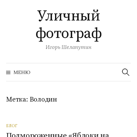
П
Уличный
е
р
фотограф
е
й
т
Игорь Шелапутин
и
к
Н
с
а
МЕНЮ
й
о
т
и
д
:
е
Метка:
Володин
р
ж
и
БЛОГ
м
Подмороженные «Яблоки на
о