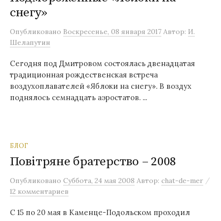
снегу»
м
у
Опубликовано
Воскресенье, 08 января 2017
Автор:
И.
Шелапутин
Сегодня под Дмитровом состоялась двенадцатая
традиционная рождественская встреча
воздухоплавателей «Яблоки на снегу». В воздух
поднялось семнадцать аэростатов. ...
БЛОГ
Повітряне братерство – 2008
/
Опубликовано
Суббота, 24 мая 2008
Автор:
chat-de-mer
12 комментариев
C 15 по 20 мая в Каменце-Подольском проходил