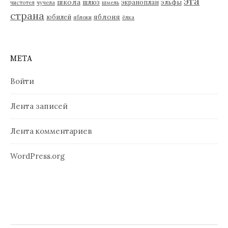
эта
школа
шлюз
экраноплан
эльфы
чистотел
чучела
шмель
страна
яблоня
юбилей
яблоки
ёлка
МЕТА
Войти
Лента записей
Лента комментариев
WordPress.org