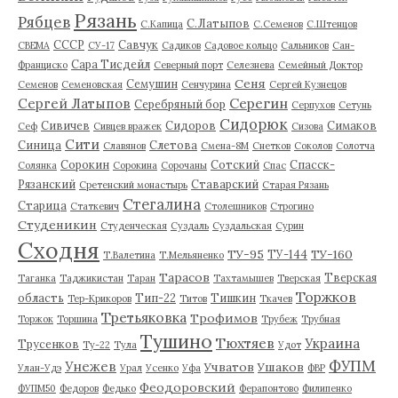
Рязань
Рябцев
С.Латыпов
С.Капица
С.Семенов
С.Штенцов
СССР
Савчук
СВЕМА
СУ-17
Садиков
Садовое кольцо
Сальников
Сан-
Сара Тисдейл
Франциско
Северный порт
Селезнева
Семейный Доктор
Сеня
Семушин
Семенов
Семеновская
Сенчурина
Сергей Кузнецов
Серегин
Сергей Латыпов
Серебряный бор
Серпухов
Сетунь
Сидорюк
Сивичев
Сидоров
Симаков
Сеф
Сивцев вражек
Сизова
Сити
Синица
Слетова
Славянов
Смена-8М
Снетков
Соколов
Солотча
Сорокин
Сотский
Спасск-
Солянка
Сорокина
Сорочаны
Спас
Рязанский
Ставарский
Сретенский монастырь
Старая Рязань
Стегалина
Старица
Статкевич
Столешников
Строгино
Студеникин
Студенческая
Суздаль
Суздальская
Сурин
Сходня
ТУ-95
ТУ-160
ТУ-144
Т.Валетина
Т.Мельяненко
Тарасов
Тверская
Таганка
Таджикистан
Таран
Тахтамышев
Тверская
Торжков
область
Тип-22
Тишкин
Тер-Крикоров
Титов
Ткачев
Третьяковка
Трофимов
Торжок
Торшина
Трубеж
Трубная
Тушино
Тюхтяев
Украина
Трусенков
Ту-22
Тула
Удот
ФУПМ
Унежев
Учватов
Ушаков
Улан-Удэ
Урал
Усенко
Уфа
ФВР
Феодоровский
ФУПМ50
Федоров
Федько
Ферапонтово
Филипенко