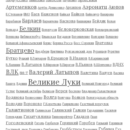
Артеменков
Аэронатц
Аюпов
Архипов
Артём Денисенко
Баженов
Баев
Байков
Б.Степанов
БМО
Байкал
Байконур
Бакирова
Бардаев
Баскова
Бейдик
Барабанов
Бармичева
Башкирия
Белая
Белкин
Белоцерковская
Белкард
Белорусов
Белоцерковский
Белякова
Библиоглобус
Блынская
Богданов
Богоявление
Болгария
Болшево
Братовка
Большой Афанасьевский
Борис
Боряна Росса
Босс Сорокин
Братцево
Бредбери
Бритвина
Булгаковский дом
Буранцев
Бурятия
Бутко
В.Ермаков
В.Иванов
Буцкий
В.Гончаров
В.Карпинский
В.Латыпов
В.Пьянов
ВДНХ
В.Лапшин
В.Миронов
В.Пирогов
В.Шевченко
ВЛК
Валерий Латыпов
Валетина
Валуев
ВМ-Т
Васина
Великие Луки
Ващук
Вдовин
Великий Новгород
Великий
Верея
Устюг
Великий октябрь
Велихов
Веслево
Владимир Галактионов
Волга
Водянова
Волков
Вознесение
Волгуша
Вологодская область
Володин
Вороново
Г.Короткова
Гаврилково
Газетный переулок
Галактионов
Галинский
Галкин
Галинская
Гардашник
Гасилов
Гизатуллина
Гладков
Геленджик
Гиппенрейтер
Гнап
Гоголевский
Горицкий
Горобец
Гоголь
Горбачев
Горький
Горяинов
Губина
Груббстрем
Гуз
Гостиный двор
Грачевка
Грибанова
Грушевич