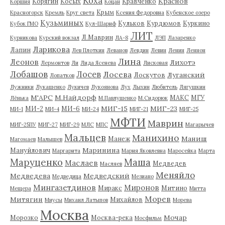
Коха
Краснов
Корягин
Косых
Кравченко
Коршия
Коцан
Крым
Красногорск
Кремль
Круг света
Ксения Федоровна
Кубенское озеро
Кузьминых
Кульков
Курдюмов
Куркино
Кубок ГМО
Кул-Шариф
ЛИТ
Л.Маврин
Курникова
Курский вокзал
ЛА-8
ЛЭП
Лазаренко
Ларикова
Лапин
Лев Плоткин
Леванов
Левдин
Левин
Ленин
Леннон
Лина
Леонов
Лихотэ
Лермонтов
Ли
Лида Ясенева
Лисковая
Лобашов
Лосев
Лосева
Луганский
Лоскутов
Лопатков
Лужники
Лукашенко
Лукичев
Лукоянова
Лух
Лыхин
Любитель
Лягушкин
М'АРС
М.Найдорф
МАКС
МГУ
Лёнька
М.Павлушенко
М.Сидорюк
МИГ-15
МИГ-23
МИ-2
МИ-6
МИ-1
МИ-4
МИ-24
МИГ-21
МИГ-25
МФТИ
Маврин
МИГ-25ПУ
МИГ-27
МИГ-29
МЛС
МПС
Магарычев
Мальцев
Манихино
Маниш
Манеж
Магомаев
Малышев
Маринина
Мануйлович
Маргарита
Мария Яковлевна
Маросейка
Марта
Маруценко
Маша
Маслаев
Медведев
Масляев
Меняйло
Медведева
Медведский
Медведица
Мезиано
Мингазетдинов
Миронов
Миракс
Митино
Мещера
Митта
Морев
Митягин
Михайлов
Миусы
Михаил Латыпов
Морева
Москва
Мочар
Морозко
Москва-река
Мосфильм