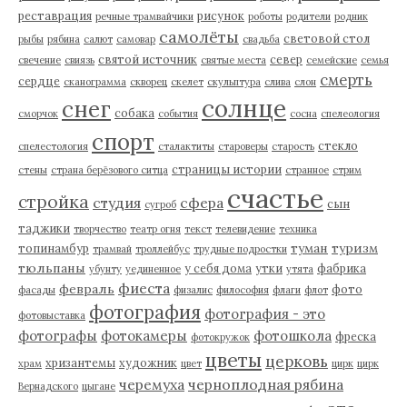
реставрация
рисунок
речные трамвайчики
роботы
родители
родник
самолёты
световой стол
рыбы
рябина
салют
самовар
свадьба
святой источник
север
свечение
свиязь
святые места
семейские
семья
смерть
сердце
сканограмма
скворец
скелет
скульптура
слива
слон
солнце
снег
собака
сморчок
события
сосна
спелеология
спорт
стекло
спелестология
сталактиты
староверы
старость
страницы истории
стены
страна берёзового ситца
странное
стрим
счастье
стройка
студия
сфера
сын
сугроб
таджики
творчество
театр огня
текст
телевидение
техника
туман
туризм
топинамбур
трамвай
троллейбус
трудные подростки
тюльпаны
у себя дома
утки
фабрика
убунту
уединенное
утята
фиеста
февраль
фото
фасады
физалис
философия
флаги
флот
фотография
фотография - это
фотовыставка
фотографы
фотокамеры
фотошкола
фреска
фотокружок
цветы
церковь
хризантемы
художник
храм
цвет
цирк
цирк
черемуха
черноплодная рябина
Вернадского
цыгане