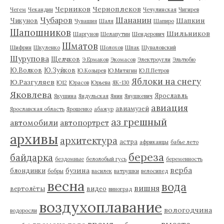
Черников
Черноплеков
Чегем
Чекандин
Чечулинская
Чигирев
Чубаров
Шананин
Шапкин
Чикунов
Чувашия
Шаля
Шапиро
Шапошников
Шильников
Шаргунов
Шелапутин
Шендерович
Шматов
Шифрин
Шкуленко
Шолохов
Шпак
Шуваловский
Шурупова
Щелчков
Э.Ермаков
Экомасов
Электроугли
Эльтюбю
Ю.Волков
Ю.Зуйков
Ю.Козырев
Ю.Митягин
Ю.П.Петров
Яблоки на снегу
Ю.Разгуляев
Ю12
Юрасов
Юрьева
ЯК-130
Яковлева
Ярославль
Якушина
Яндульская
Янин
Янушкевич
авиация
авиамузей
Ярославская область
Ярошенко
абажур
аз грешный
автомобили
автопортрет
архивы
архитектура
астра
африканцы
бабье лето
береза
байдарка
бездомные
белолобый гусь
беременность
верба
бузина
блондинки
бобры
василек
ватрушки
велосипед
весна
вода
вишня
вертолёты
видео
виноград
воздухоплавание
вологодчина
водоросли