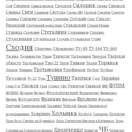
Сидорюк
Сивичев
Сидоров
Симаков
Сеф
Сивцев вражек
Сизова
Сити
Синица
Слетова
Славянов
Смена-8М
Снетков
Соколов
Солотча
Сорокин
Сотский
Спасск-
Солянка
Сорокина
Сорочаны
Спас
Рязанский
Ставарский
Сретенский монастырь
Старая Рязань
Стегалина
Старица
Статкевич
Столешников
Строгино
Студеникин
Студенческая
Суздаль
Суздальская
Сурин
Сходня
ТУ-95
ТУ-160
ТУ-144
Т.Валетина
Т.Мельяненко
Тарасов
Тверская
Таганка
Таджикистан
Таран
Тахтамышев
Тверская
Торжков
область
Тип-22
Тишкин
Тер-Крикоров
Титов
Ткачев
Третьяковка
Трофимов
Торжок
Торшина
Трубеж
Трубная
Тушино
Тюхтяев
Украина
Трусенков
Ту-22
Тула
Удот
ФУПМ
Унежев
Учватов
Ушаков
Улан-Удэ
Урал
Усенко
Уфа
ФВР
Феодоровский
ФУПМ50
Федоров
Федько
Ферапонтово
Филипенко
Франция
Фролкин
Фотоцентр
Фитиль
Фридман
Фурсенко
Херсон
Халтурин
Харитоньевский
Хасавюрт
Химки
Химкинское
Ходынка
Ховрино
Холод
Хохлов
водохранилище
Хорошево
Храм Всех Святых на Кулишках
Храм Святителя Николая в Клённиках
Храм
ЧБ
Хромченко
Успения на Успенском вражке
Ценькуш
Чатырдаг