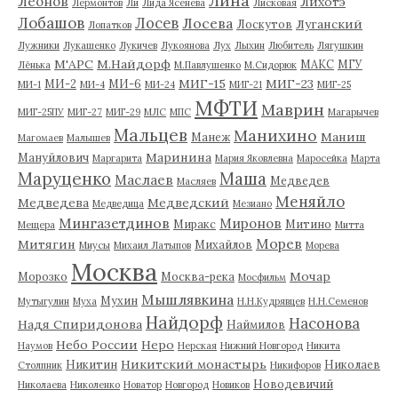
Лина
Леонов
Лихотэ
Лермонтов
Ли
Лида Ясенева
Лисковая
Лобашов
Лосев
Лосева
Луганский
Лоскутов
Лопатков
Лужники
Лукашенко
Лукичев
Лукоянова
Лух
Лыхин
Любитель
Лягушкин
М'АРС
М.Найдорф
МАКС
МГУ
Лёнька
М.Павлушенко
М.Сидорюк
МИГ-15
МИГ-23
МИ-2
МИ-6
МИ-1
МИ-4
МИ-24
МИГ-21
МИГ-25
МФТИ
Маврин
МИГ-25ПУ
МИГ-27
МИГ-29
МЛС
МПС
Магарычев
Мальцев
Манихино
Маниш
Манеж
Магомаев
Малышев
Маринина
Мануйлович
Маргарита
Мария Яковлевна
Маросейка
Марта
Маруценко
Маша
Маслаев
Медведев
Масляев
Меняйло
Медведева
Медведский
Медведица
Мезиано
Мингазетдинов
Миронов
Миракс
Митино
Мещера
Митта
Морев
Митягин
Михайлов
Миусы
Михаил Латыпов
Морева
Москва
Мочар
Морозко
Москва-река
Мосфильм
Мышлявкина
Мухин
Мутыгулин
Муха
Н.Н.Кудрявцев
Н.Н.Семенов
Найдорф
Насонова
Надя Спиридонова
Наймилов
Небо России
Неро
Наумов
Нерская
Нижний Новгород
Никита
Никитский монастырь
Никитин
Николаев
Столпник
Никифоров
Новодевичий
Николаева
Николенко
Новатор
Новгород
Новиков