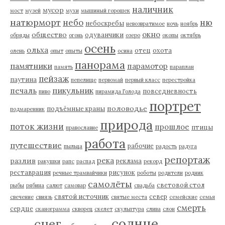
наличник
мусор
мост
музей
мухи
мышиный горошек
натюрморт
небо
ню
небоскребы
невозвратимое
ночь
ноябрь
окно
общество
одуванчики
обряды
огонь
озеро
окопы
октябрь
осень
ольха
отец
охота
олень
опыт
опыты
осина
панорама
памятники
парамотор
память
параплан
пейзаж
паутина
пепелище
первомай
первый класс
перестройка
пикульник
печаль
повседневность
пиво
пирамида Голода
портрет
половодье
подъёмные краны
подмаренник
природа
поток жизни
прошлое
птицы
православие
работа
путешествие
рабочие
пыльца
радость
радуга
репортаж
река
разлив
реклама
ракушки
рапс
распад
рекорд
реставрация
рисунок
речные трамвайчики
роботы
родители
родник
самолёты
световой стол
рыбы
рябина
салют
самовар
свадьба
святой источник
север
свечение
свиязь
святые места
семейские
семья
смерть
сердце
сканограмма
скворец
скелет
скульптура
слива
слон
солнце
снег