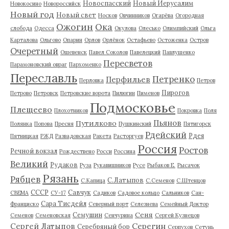
Новоспасский
Новый Иерусалим
Новокосино
Новороссийск
Новый год
Новый свет
Носков
Овчинников
Огарёва
Огородная
Ожогин
Ока
слобода
Одесса
Окулова
Олесько
Олимпийский
Ольга
Карталова
Ольгово
Опарин
Орлов
Орлёнок
Остафьево
Остоженка
Остров
Очеретный
Ошевенск
Павел Соколов
Павелецкий
Павлушенко
Пересветов
Парамоновский овраг
Пархоменко
Переславль
Петренко
Перфильев
Перловка
Петров
Пирогов
Петрово
Петровск
Петровские ворота
Пилюгин
Пименов
Подмосковье
Плещеево
Плохотников
Покровка
Поля
Пьянов
Путилково
Полянка
Попова
Пресня
Пушкинский
Пятигорск
Рдейский
Рдея
Пятницкая
РЖД
Развадовская
Ракета
Расторгуев
Россия
Ростов
Речной вокзал
Рождествено
Росси
Россина
Великий
Рудаков
Руза
Рукавишников
Русе
Рыбаков Е.
Рысачок
Рязань
Рябцев
С.Латыпов
С.Капица
С.Семенов
С.Штенцов
СССР
Савчук
СВЕМА
СУ-17
Садиков
Садовое кольцо
Сальников
Сан-
Сара Тисдейл
Франциско
Северный порт
Селезнева
Семейный Доктор
Сеня
Семушин
Семенов
Семеновская
Сенчурина
Сергей Кузнецов
Серегин
Сергей Латыпов
Серебряный бор
Серпухов
Сетунь