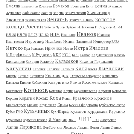
Есина
Емелин
Ермаков
Емельянов
Еремеев
Есентуки
Есин
Жариков
Звенигород
Журавлев
Забайкалье
Зайцев
Зацепа
Зачатьевский
Зенит-В
Золотое
Звонков
Земляной вал
Зенитар-К 16мм
кольцо России
Зубков
Зубов
Зуйков
И.Пилюгин
И.Сидоров
ИЛ-14
Иванов
ИПМ
ИЛ-28
ИЛ-76
ИЛ-78
ИЛ-80
Иванилов
Иванова
Иероглиф
Ивантеевка
Измайлово
Ильина
Ильинский
Император ВАВА
Истра
Интеко
Ичалова
Иримико
Ира Большая
Исаев
К.Перфильев
К.Рудаков
ККК
КС-1
КСП
Кавказ
Кадышевский
Казань
Калмыков
Калибр
Каламкаров
Каледин
Каменец-Подольский
Капустин
Катя
Киенский
Карелия
Карякин
Касимов
Киев4
Кисловодск
Кимры
Кирвас
Кириллов
Клещеево городище
Клименко
Ковригино
Коломенское
Клязьма
Князев
Кобылкин
Козлов
Колпаков
Коньков
Континент
Копылов
Корин
Корнилиевская
Коровин
Королева
Коха
Краснов
Корягин
Косых
Кравченко
Коршия
Коцан
Крым
Красногорск
Кремль
Круг света
Ксения Федоровна
Кубенское озеро
Кузьминых
Кульков
Курдюмов
Куркино
Кубок ГМО
Кул-Шариф
ЛИТ
Л.Маврин
Курникова
Курский вокзал
ЛА-8
ЛЭП
Лазаренко
Ларикова
Лапин
Лев Плоткин
Леванов
Левдин
Левин
Ленин
Леннон