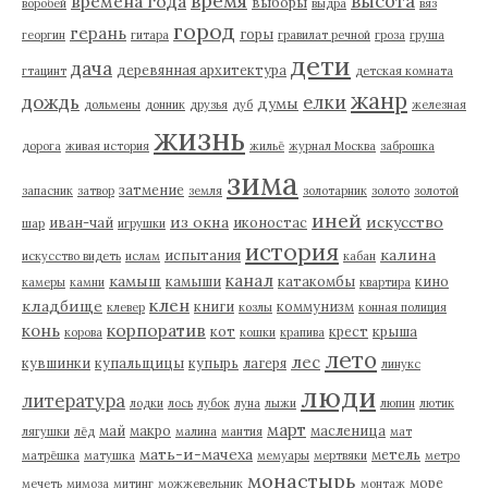
время
высота
времена года
выборы
воробей
выдра
вяз
город
герань
горы
георгин
гитара
гравилат речной
гроза
груша
дети
дача
деревянная архитектура
гтацинт
детская комната
жанр
дождь
елки
думы
дольмены
донник
друзья
дуб
железная
жизнь
дорога
живая история
жильё
журнал Москва
заброшка
зима
затмение
запасник
затвор
земля
золотарник
золото
золотой
иней
из окна
искусство
иван-чай
иконостас
шар
игрушки
история
калина
испытания
искусство видеть
ислам
кабан
канал
камыш
камыши
катакомбы
кино
камеры
камни
квартира
клен
кладбище
книги
коммунизм
клевер
козлы
конная полиция
корпоратив
конь
кот
крест
крыша
корова
кошки
крапива
лето
лес
кувшинки
купальщицы
купырь
лагеря
линукс
люди
литература
лодки
лось
лубок
луна
лыжи
люпин
лютик
март
май
макро
масленица
лягушки
лёд
малина
мантия
мат
мать-и-мачеха
метель
матрёшка
матушка
мемуары
мертвяки
метро
монастырь
море
мечеть
мимоза
митинг
можжевельник
монтаж