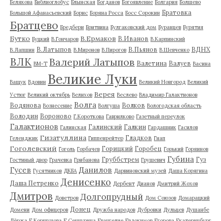
Белякова
Библиоглобус
Блынская
Богданов
Богоявление
Болгария
Болшево
Братовка
Большой Афанасьевский
Борис
Боряна Росса
Босс Сорокин
Братцево
Бредбери
Бритвина
Булгаковский дом
Буранцев
Бурятия
Бутко
В.Ермаков
В.Иванов
Буцкий
В.Гончаров
В.Карпинский
В.Латыпов
В.Пьянов
ВДНХ
В.Лапшин
В.Миронов
В.Пирогов
В.Шевченко
ВЛК
Валерий Латыпов
Валетина
Валуев
ВМ-Т
Васина
Великие Луки
Ващук
Вдовин
Великий Новгород
Великий
Верея
Устюг
Великий октябрь
Велихов
Веслево
Владимир Галактионов
Волга
Водянова
Волков
Вознесение
Волгуша
Вологодская область
Володин
Вороново
Г.Короткова
Гаврилково
Газетный переулок
Галактионов
Галинский
Галкин
Галинская
Гардашник
Гасилов
Гизатуллина
Гладков
Геленджик
Гиппенрейтер
Гнап
Гоголевский
Горицкий
Горобец
Гоголь
Горбачев
Горький
Горяинов
Губина
Груббстрем
Гуз
Гостиный двор
Грачевка
Грибанова
Грушевич
Гусев
Данилов
Гусятников
ДКБА
Дарвиновский музей
Даша Корягина
Денисенко
Даша Петренко
Дербент
Дианов
Дмитрий Жохов
Дмитров
Долгопрудный
Доветров
Дом Союзов
Домарацкий
Донец
Домени
Дом офицеров
Дружба народов
Дубровки
Дульцев
Душанбе
Дёржа
Е.Коршунова
Е.Сенчурина
Евангелие
Евдокимов
Егорова
Екатеринбург