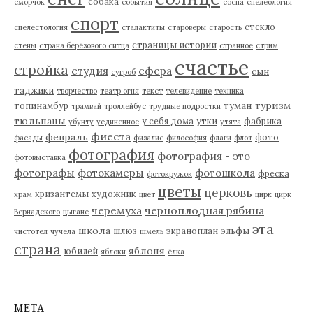
собака
сморчок
события
сосна
спелеология
спорт
стекло
спелестология
сталактиты
староверы
старость
страницы истории
стены
страна берёзового ситца
странное
стрим
счастье
стройка
студия
сфера
сын
сугроб
таджики
творчество
театр огня
текст
телевидение
техника
туман
туризм
топинамбур
трамвай
троллейбус
трудные подростки
тюльпаны
у себя дома
утки
фабрика
убунту
уединенное
утята
фиеста
февраль
фото
фасады
физалис
философия
флаги
флот
фотография
фотография - это
фотовыставка
фотографы
фотокамеры
фотошкола
фреска
фотокружок
цветы
церковь
хризантемы
художник
храм
цвет
цирк
цирк
черемуха
черноплодная рябина
Вернадского
цыгане
эта
школа
шлюз
экраноплан
эльфы
чистотел
чучела
шмель
страна
яблоня
юбилей
яблоки
ёлка
МЕТА