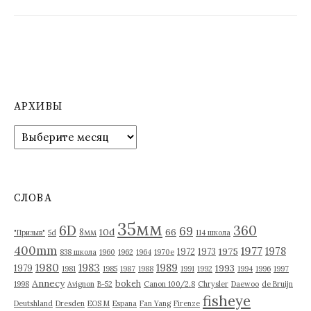
АРХИВЫ
А
р
х
и
в
СЛОВА
ы
35мм
6D
360
69
10d
66
8мм
"Призыв"
5d
114 школа
400mm
1977
1978
1975
1972
1973
838 школа
1960
1962
1964
1970е
1980
1983
1989
1993
1979
1981
1985
1987
1988
1991
1992
1994
1996
1997
Annecy
bokeh
1998
Avignon
B-52
Canon 100/2.8
Chrysler
Daewoo
de Bruijn
fisheye
Deutshland
Dresden
EOS M
Espana
Fan Yang
Firenze