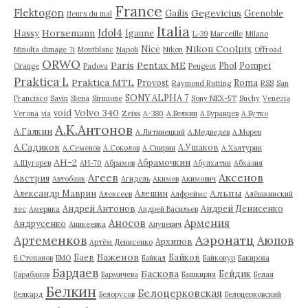
France
Flektogon
Gegevicius
Gailis
Grenoble
fleurs du mal
Italia
Idol4
Horsemann
Hassy
Igaune
L-39
Marceille
Milano
Nikon Coolpix
Nice
Minolta dimage 7i
Montblanc
Napoli
Nikon
Offroad
ORWO
Paris
Pentax ME
Phol
Pompei
Orange
Padova
Peugeot
Praktica L
Praktica MTL
Provost
Roma
Raymond Rutting
RSS
San
SONY ALPHA 7
Francisco
Savin
Siena
Sirmione
Sony NEX-5T
Suchy
Venezia
Volvo 340
void
Verona
via
Zeiss
А-380
А.Белкин
А.Буранцев
А.Бутко
А.К.Антонов
А.Галкин
А.Литинецкий
А.Медведев
А.Морев
А.Садиков
А.Ушаков
А.Семенов
А.Соколов
А.Спирин
А.Халтурин
АН-2
Абрамочкин
А.Щугорев
АН-70
Абрамов
Абулхатин
Абхазия
Аксенов
Агеев
Австрия
Автобанк
Агидель
Акимов
Акимович
Альпы
Александр Маврин
Алешин
Алексеев
Алфреймс
Алёшкинский
Андрей Антонов
Андрей Денисенко
лес
Америка
Андрей Васильев
Аносов
Армения
Андрусенко
Аникеевка
Апуневич
Артеменков
Аэронатц
Аюпов
Архипов
Артём Денисенко
Баженов
Баев
Байков
Б.Степанов
БМО
Байкал
Байконур
Бакирова
Бардаев
Баскова
Бейдик
Барабанов
Бармичева
Башкирия
Белая
Белкин
Белоцерковская
Белкард
Белорусов
Белоцерковский