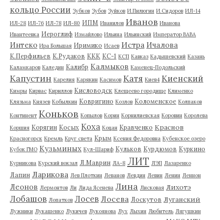
кольцо России
Зубков
Зубов
Зуйков
И.Пилюгин
И.Сидоров
ИЛ-14
Иванов
ИПМ
ИЛ-28
ИЛ-76
ИЛ-78
ИЛ-80
Иванилов
Иванова
Иероглиф
Ивантеевка
Измайлово
Ильина
Ильинский
Император ВАВА
Истра
Интеко
Ичалова
Иримико
Ира Большая
Исаев
К.Перфильев
К.Рудаков
ККК
КС-1
КСП
Кавказ
Кадышевский
Казань
Калмыков
Калибр
Каламкаров
Каледин
Каменец-Подольский
Капустин
Катя
Киенский
Карелия
Карякин
Касимов
Киев4
Кисловодск
Кимры
Кирвас
Кириллов
Клещеево городище
Клименко
Ковригино
Коломенское
Клязьма
Князев
Кобылкин
Козлов
Колпаков
Коньков
Континент
Копылов
Корин
Корнилиевская
Коровин
Королева
Коха
Краснов
Корягин
Косых
Кравченко
Коршия
Коцан
Крым
Красногорск
Кремль
Круг света
Ксения Федоровна
Кубенское озеро
Кузьминых
Кульков
Курдюмов
Куркино
Кубок ГМО
Кул-Шариф
ЛИТ
Л.Маврин
Курникова
Курский вокзал
ЛА-8
ЛЭП
Лазаренко
Ларикова
Лапин
Лев Плоткин
Леванов
Левдин
Левин
Ленин
Леннон
Лина
Леонов
Лихотэ
Лермонтов
Ли
Лида Ясенева
Лисковая
Лобашов
Лосев
Лосева
Луганский
Лоскутов
Лопатков
Лужники
Лукашенко
Лукичев
Лукоянова
Лух
Лыхин
Любитель
Лягушкин