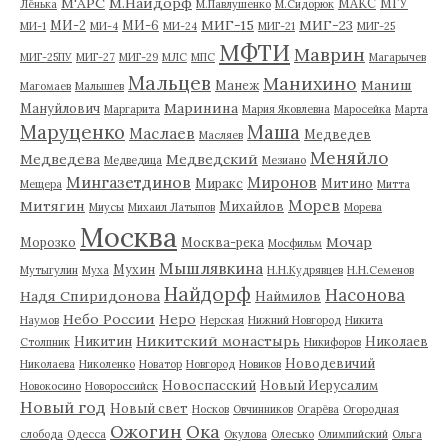
М'АРС
М.Найдорф
МАКС
МГУ
Лёнька
М.Павлушенко
М.Сидорюк
МИГ-15
МИГ-23
МИ-2
МИ-6
МИ-1
МИ-4
МИ-24
МИГ-21
МИГ-25
МФТИ
Маврин
МИГ-25ПУ
МИГ-27
МИГ-29
МЛС
МПС
Магарычев
Мальцев
Манихино
Маниш
Манеж
Магомаев
Малышев
Маринина
Мануйлович
Маргарита
Мария Яковлевна
Маросейка
Марта
Маруценко
Маша
Маслаев
Медведев
Масляев
Меняйло
Медведева
Медведский
Медведица
Мезиано
Мингазетдинов
Миронов
Миракс
Митино
Мещера
Митта
Морев
Митягин
Михайлов
Миусы
Михаил Латыпов
Морева
Москва
Мочар
Морозко
Москва-река
Мосфильм
Мышлявкина
Мухин
Мутыгулин
Муха
Н.Н.Кудрявцев
Н.Н.Семенов
Найдорф
Насонова
Надя Спиридонова
Наймилов
Небо России
Неро
Наумов
Нерская
Нижний Новгород
Никита
Никитский монастырь
Никитин
Николаев
Столпник
Никифоров
Новодевичий
Николаева
Николенко
Новатор
Новгород
Новиков
Новоспасский
Новый Иерусалим
Новокосино
Новороссийск
Новый год
Новый свет
Носков
Овчинников
Огарёва
Огородная
Ожогин
Ока
слобода
Одесса
Окулова
Олесько
Олимпийский
Ольга