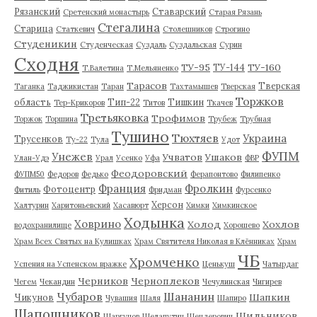
Рязанский
Ставарский
Сретенский монастырь
Старая Рязань
Стегалина
Старица
Статкевич
Столешников
Строгино
Студеникин
Студенческая
Суздаль
Суздальская
Сурин
Сходня
ТУ-95
ТУ-160
ТУ-144
Т.Валетина
Т.Мельяненко
Тарасов
Тверская
Таганка
Таджикистан
Таран
Тахтамышев
Тверская
Торжков
область
Тип-22
Тишкин
Тер-Крикоров
Титов
Ткачев
Третьяковка
Трофимов
Торжок
Торшина
Трубеж
Трубная
Тушино
Тюхтяев
Украина
Трусенков
Ту-22
Тула
Удот
ФУПМ
Унежев
Учватов
Ушаков
Улан-Удэ
Урал
Усенко
Уфа
ФВР
Феодоровский
ФУПМ50
Федоров
Федько
Ферапонтово
Филипенко
Франция
Фролкин
Фотоцентр
Фитиль
Фридман
Фурсенко
Херсон
Халтурин
Харитоньевский
Хасавюрт
Химки
Химкинское
Ходынка
Ховрино
Холод
Хохлов
водохранилище
Хорошево
Храм Всех Святых на Кулишках
Храм Святителя Николая в Клённиках
Храм
ЧБ
Хромченко
Успения на Успенском вражке
Ценькуш
Чатырдаг
Черников
Черноплеков
Чегем
Чекандин
Чечулинская
Чигирев
Чубаров
Шананин
Шапкин
Чикунов
Чувашия
Шаля
Шапиро
Шапошников
Шильников
Шаргунов
Шелапутин
Шендерович