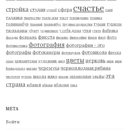
счастье
стройка
студия
сфера
сын
сугроб
таджики
творчество
театр огня
текст
телевидение
техника
туман
туризм
топинамбур
трамвай
троллейбус
трудные подростки
тюльпаны
у себя дома
утки
фабрика
убунту
уединенное
утята
фиеста
февраль
фото
фасады
физалис
философия
флаги
флот
фотография
фотография - это
фотовыставка
фотографы
фотокамеры
фотошкола
фреска
фотокружок
цветы
церковь
хризантемы
художник
храм
цвет
цирк
цирк
черемуха
черноплодная рябина
Вернадского
цыгане
эта
школа
шлюз
экраноплан
эльфы
чистотел
чучела
шмель
страна
яблоня
юбилей
яблоки
ёлка
МЕТА
Войти