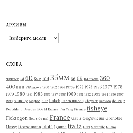
АРХИВЫ
А
р
х
и
в
СЛОВА
ы
35мм
6D
360
69
10d
66
8мм
"Призыв"
5d
114 школа
400mm
1977
1978
1975
1972
1973
838 школа
1960
1962
1964
1970е
1980
1983
1989
1993
1979
1981
1985
1987
1988
1991
1992
1994
1996
1997
Annecy
bokeh
1998
Avignon
B-52
Canon 100/2.8
Chrysler
Daewoo
de Bruijn
fisheye
Deutshland
Dresden
EOS M
Espana
Fan Yang
Firenze
France
Flektogon
Gegevicius
Gailis
Grenoble
fleurs du mal
Italia
Idol4
Horsemann
Hassy
Igaune
L-39
Marceille
Milano