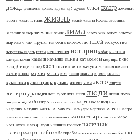
жанр
дождь
елки
думы
дольмены
донник
друзья
дуб
железная
жизнь
дорога
живая история
жильё
журнал Москва
заброшка
зима
затмение
запасник
затвор
земля
золотарник
золото
золотой
иней
из окна
искусство
иван-чай
иконостас
шар
игрушки
история
калина
испытания
искусство видеть
ислам
кабан
канал
камыш
камыши
катакомбы
кино
камеры
камни
квартира
клен
кладбище
книги
коммунизм
клевер
козлы
конная полиция
корпоратив
конь
кот
крест
крыша
корова
кошки
крапива
лето
лес
кувшинки
купальщицы
купырь
лагеря
линукс
люди
литература
лодки
лось
лубок
луна
лыжи
люпин
лютик
март
май
макро
масленица
лягушки
лёд
малина
мантия
мат
мать-и-мачеха
метель
матрёшка
матушка
мемуары
мертвяки
метро
монастырь
море
мечеть
мимоза
митинг
можжевельник
монтаж
наличник
мусор
мост
музей
мухи
мышиный горошек
натюрморт
небо
ню
небоскребы
невозвратимое
ночь
ноябрь
окно
общество
одуванчики