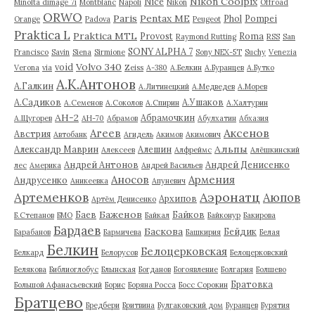
Nikon Coolpix
Nice
Minolta dimage 7i
Montblanc
Napoli
Nikon
Offroad
ORWO
Paris
Pentax ME
Phol
Pompei
Orange
Padova
Peugeot
Praktica L
Praktica MTL
Provost
Roma
Raymond Rutting
RSS
San
SONY ALPHA 7
Francisco
Savin
Siena
Sirmione
Sony NEX-5T
Suchy
Venezia
Volvo 340
void
Verona
via
Zeiss
А-380
А.Белкин
А.Буранцев
А.Бутко
А.К.Антонов
А.Галкин
А.Литинецкий
А.Медведев
А.Морев
А.Садиков
А.Ушаков
А.Семенов
А.Соколов
А.Спирин
А.Халтурин
АН-2
Абрамочкин
А.Щугорев
АН-70
Абрамов
Абулхатин
Абхазия
Аксенов
Агеев
Австрия
Автобанк
Агидель
Акимов
Акимович
Альпы
Александр Маврин
Алешин
Алексеев
Алфреймс
Алёшкинский
Андрей Антонов
Андрей Денисенко
лес
Америка
Андрей Васильев
Аносов
Армения
Андрусенко
Аникеевка
Апуневич
Артеменков
Аэронатц
Аюпов
Архипов
Артём Денисенко
Баженов
Баев
Байков
Б.Степанов
БМО
Байкал
Байконур
Бакирова
Бардаев
Баскова
Бейдик
Барабанов
Бармичева
Башкирия
Белая
Белкин
Белоцерковская
Белкард
Белорусов
Белоцерковский
Белякова
Библиоглобус
Блынская
Богданов
Богоявление
Болгария
Болшево
Братовка
Большой Афанасьевский
Борис
Боряна Росса
Босс Сорокин
Братцево
Бредбери
Бритвина
Булгаковский дом
Буранцев
Бурятия