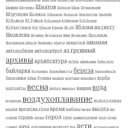
Шматов
Шифрин
Шкуленко
Шолохов
Шпак
Шуваловский
Шурупова
Щелчков
Э.Ермаков
Экомасов
Электроугли
Эльтюбю
Ю.Волков
Ю.Зуйков
Ю.Козырев
Ю.Митягин
Ю.П.Петров
Яблоки на снегу
Ю.Разгуляев
Ю12
Юрасов
Юрьева
ЯК-130
Яковлева
Ярославль
Якушина
Яндульская
Янин
Янушкевич
авиация
авиамузей
Ярославская область
Ярошенко
абажур
аз грешный
автомобили
автопортрет
архивы
архитектура
астра
африканцы
бабье лето
береза
байдарка
бездомные
белолобый гусь
беременность
верба
бузина
блондинки
бобры
василек
ватрушки
велосипед
весна
вода
вишня
вертолёты
видео
виноград
воздухоплавание
вологодчина
водоросли
время
высота
времена года
выборы
воробей
выдра
вяз
город
герань
горы
георгин
гитара
гравилат речной
гроза
груша
дети
дача
деревянная архитектура
гтацинт
детская комната