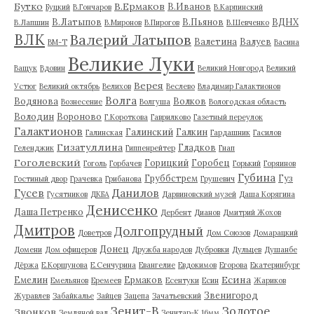
Бутко
В.Ермаков
В.Иванов
Буцкий
В.Гончаров
В.Карпинский
В.Латыпов
В.Пьянов
ВДНХ
В.Лапшин
В.Миронов
В.Пирогов
В.Шевченко
ВЛК
Валерий Латыпов
Валетина
Валуев
ВМ-Т
Васина
Великие Луки
Ващук
Вдовин
Великий Новгород
Великий
Верея
Устюг
Великий октябрь
Велихов
Веслево
Владимир Галактионов
Волга
Водянова
Волков
Вознесение
Волгуша
Вологодская область
Володин
Вороново
Г.Короткова
Гаврилково
Газетный переулок
Галактионов
Галинский
Галкин
Галинская
Гардашник
Гасилов
Гизатуллина
Гладков
Геленджик
Гиппенрейтер
Гнап
Гоголевский
Горицкий
Горобец
Гоголь
Горбачев
Горький
Горяинов
Губина
Груббстрем
Гуз
Гостиный двор
Грачевка
Грибанова
Грушевич
Гусев
Данилов
Гусятников
ДКБА
Дарвиновский музей
Даша Корягина
Денисенко
Даша Петренко
Дербент
Дианов
Дмитрий Жохов
Дмитров
Долгопрудный
Доветров
Дом Союзов
Домарацкий
Донец
Домени
Дом офицеров
Дружба народов
Дубровки
Дульцев
Душанбе
Дёржа
Е.Коршунова
Е.Сенчурина
Евангелие
Евдокимов
Егорова
Екатеринбург
Есина
Емелин
Ермаков
Емельянов
Еремеев
Есентуки
Есин
Жариков
Звенигород
Журавлев
Забайкалье
Зайцев
Зацепа
Зачатьевский
Зенит-В
Золотое
Звонков
Земляной вал
Зенитар-К 16мм