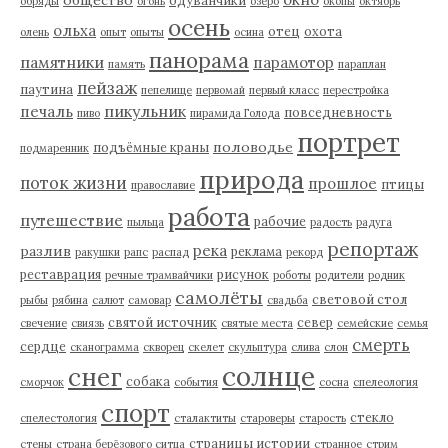
обряды
огонь
озеро
окопы
октябрь
осень
ольха
отец
охота
олень
опыт
опыты
осина
панорама
памятники
парамотор
память
параплан
пейзаж
паутина
пепелище
первомай
первый класс
перестройка
пикульник
печаль
повседневность
пиво
пирамида Голода
портрет
половодье
подъёмные краны
подмаренник
природа
поток жизни
прошлое
птицы
православие
работа
путешествие
рабочие
пыльца
радость
радуга
репортаж
река
разлив
реклама
ракушки
рапс
распад
рекорд
реставрация
рисунок
речные трамвайчики
роботы
родители
родник
самолёты
световой стол
рыбы
рябина
салют
самовар
свадьба
святой источник
север
свечение
свиязь
святые места
семейские
семья
смерть
сердце
сканограмма
скворец
скелет
скульптура
слива
слон
солнце
снег
собака
сморчок
события
сосна
спелеология
спорт
стекло
спелестология
сталактиты
староверы
старость
страницы истории
стены
страна берёзового ситца
странное
стрим