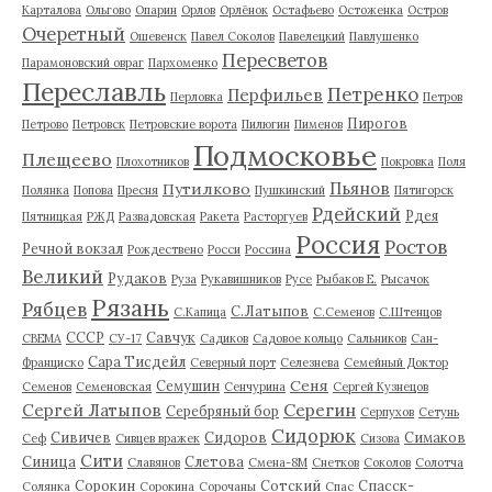
Карталова
Ольгово
Опарин
Орлов
Орлёнок
Остафьево
Остоженка
Остров
Очеретный
Ошевенск
Павел Соколов
Павелецкий
Павлушенко
Пересветов
Парамоновский овраг
Пархоменко
Переславль
Петренко
Перфильев
Перловка
Петров
Пирогов
Петрово
Петровск
Петровские ворота
Пилюгин
Пименов
Подмосковье
Плещеево
Плохотников
Покровка
Поля
Пьянов
Путилково
Полянка
Попова
Пресня
Пушкинский
Пятигорск
Рдейский
Рдея
Пятницкая
РЖД
Развадовская
Ракета
Расторгуев
Россия
Ростов
Речной вокзал
Рождествено
Росси
Россина
Великий
Рудаков
Руза
Рукавишников
Русе
Рыбаков Е.
Рысачок
Рязань
Рябцев
С.Латыпов
С.Капица
С.Семенов
С.Штенцов
СССР
Савчук
СВЕМА
СУ-17
Садиков
Садовое кольцо
Сальников
Сан-
Сара Тисдейл
Франциско
Северный порт
Селезнева
Семейный Доктор
Сеня
Семушин
Семенов
Семеновская
Сенчурина
Сергей Кузнецов
Серегин
Сергей Латыпов
Серебряный бор
Серпухов
Сетунь
Сидорюк
Сивичев
Сидоров
Симаков
Сеф
Сивцев вражек
Сизова
Сити
Синица
Слетова
Славянов
Смена-8М
Снетков
Соколов
Солотча
Сорокин
Сотский
Спасск-
Солянка
Сорокина
Сорочаны
Спас