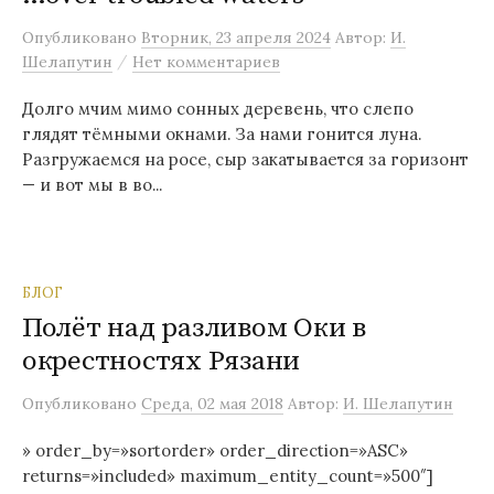
м
Опубликовано
Вторник, 23 апреля 2024
Автор:
И.
у
/
Шелапутин
Нет комментариев
Долго мчим мимо сонных деревень, что слепо
глядят тёмными окнами. За нами гонится луна.
Разгружаемся на росе, сыр закатывается за горизонт
— и вот мы в во...
БЛОГ
Полёт над разливом Оки в
окрестностях Рязани
Опубликовано
Среда, 02 мая 2018
Автор:
И. Шелапутин
» order_by=»sortorder» order_direction=»ASC»
returns=»included» maximum_entity_count=»500″]