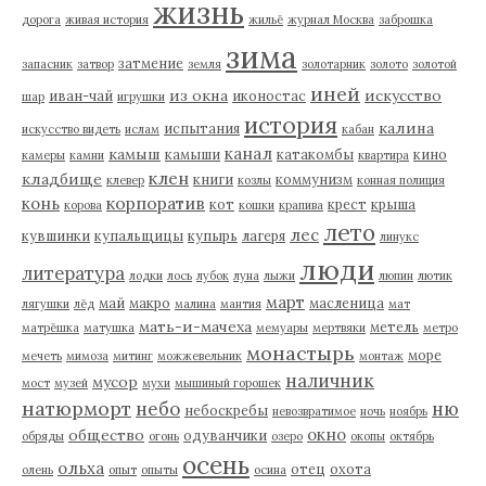
жизнь
дорога
живая история
жильё
журнал Москва
заброшка
зима
затмение
запасник
затвор
земля
золотарник
золото
золотой
иней
из окна
искусство
иван-чай
иконостас
шар
игрушки
история
калина
испытания
искусство видеть
ислам
кабан
канал
камыш
камыши
катакомбы
кино
камеры
камни
квартира
клен
кладбище
книги
коммунизм
клевер
козлы
конная полиция
корпоратив
конь
кот
крест
крыша
корова
кошки
крапива
лето
лес
кувшинки
купальщицы
купырь
лагеря
линукс
люди
литература
лодки
лось
лубок
луна
лыжи
люпин
лютик
март
май
макро
масленица
лягушки
лёд
малина
мантия
мат
мать-и-мачеха
метель
матрёшка
матушка
мемуары
мертвяки
метро
монастырь
море
мечеть
мимоза
митинг
можжевельник
монтаж
наличник
мусор
мост
музей
мухи
мышиный горошек
натюрморт
небо
ню
небоскребы
невозвратимое
ночь
ноябрь
окно
общество
одуванчики
обряды
огонь
озеро
окопы
октябрь
осень
ольха
отец
охота
олень
опыт
опыты
осина