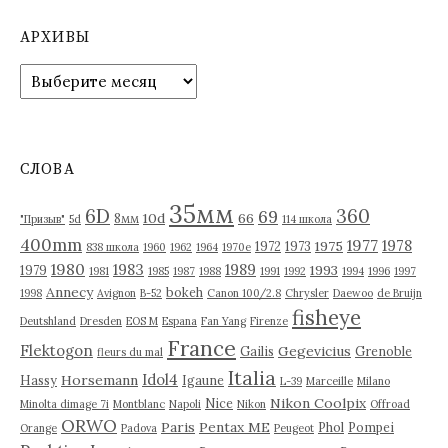
АРХИВЫ
А
р
х
и
в
СЛОВА
ы
35мм
6D
360
69
10d
66
8мм
"Призыв"
5d
114 школа
400mm
1977
1978
1975
1972
1973
838 школа
1960
1962
1964
1970е
1980
1983
1989
1993
1979
1981
1985
1987
1988
1991
1992
1994
1996
1997
Annecy
bokeh
1998
Avignon
B-52
Canon 100/2.8
Chrysler
Daewoo
de Bruijn
fisheye
Deutshland
Dresden
EOS M
Espana
Fan Yang
Firenze
France
Flektogon
Gegevicius
Gailis
Grenoble
fleurs du mal
Italia
Idol4
Horsemann
Hassy
Igaune
L-39
Marceille
Milano
Nikon Coolpix
Nice
Minolta dimage 7i
Montblanc
Napoli
Nikon
Offroad
ORWO
Paris
Pentax ME
Phol
Pompei
Orange
Padova
Peugeot