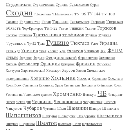
Студеникин
Студенческая
Суздаль
Суздальская
Сурин
Сходня
ТУ-95
ТУ-160
ТУ-144
Т.Валетина
Т.Мельяненко
Тарасов
Тверская
Таганка
Таджикистан
Таран
Тахтамышев
Тверская
Торжков
область
Тип-22
Тишкин
Тер-Крикоров
Титов
Ткачев
Третьяковка
Трофимов
Торжок
Торшина
Трубеж
Трубная
Тушино
Тюхтяев
Украина
Трусенков
Ту-22
Тула
Удот
ФУПМ
Унежев
Учватов
Ушаков
Улан-Удэ
Урал
Усенко
Уфа
ФВР
Феодоровский
ФУПМ50
Федоров
Федько
Ферапонтово
Филипенко
Франция
Фролкин
Фотоцентр
Фитиль
Фридман
Фурсенко
Херсон
Халтурин
Харитоньевский
Хасавюрт
Химки
Химкинское
Ходынка
Ховрино
Холод
Хохлов
водохранилище
Хорошево
Храм Всех Святых на Кулишках
Храм Святителя Николая в Клённиках
Храм
ЧБ
Хромченко
Успения на Успенском вражке
Ценькуш
Чатырдаг
Черников
Черноплеков
Чегем
Чекандин
Чечулинская
Чигирев
Чубаров
Шананин
Шапкин
Чикунов
Чувашия
Шаля
Шапиро
Шапошников
Шильников
Шаргунов
Шелапутин
Шендерович
Шматов
Шифрин
Шкуленко
Шолохов
Шпак
Шуваловский