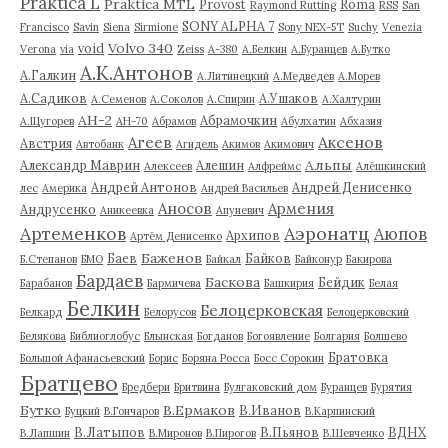
Praktica L
Praktica MTL
Provost
Roma
Raymond Rutting
RSS
San
SONY ALPHA 7
Francisco
Savin
Siena
Sirmione
Sony NEX-5T
Suchy
Venezia
Volvo 340
void
Verona
via
Zeiss
А-380
А.Белкин
А.Буранцев
А.Бутко
А.К.Антонов
А.Галкин
А.Литинецкий
А.Медведев
А.Морев
А.Садиков
А.Ушаков
А.Семенов
А.Соколов
А.Спирин
А.Халтурин
АН-2
Абрамочкин
А.Щугорев
АН-70
Абрамов
Абулхатин
Абхазия
Аксенов
Агеев
Австрия
Автобанк
Агидель
Акимов
Акимович
Альпы
Александр Маврин
Алешин
Алексеев
Алфреймс
Алёшкинский
Андрей Антонов
Андрей Денисенко
лес
Америка
Андрей Васильев
Аносов
Армения
Андрусенко
Аникеевка
Апуневич
Артеменков
Аэронатц
Аюпов
Архипов
Артём Денисенко
Баженов
Баев
Байков
Б.Степанов
БМО
Байкал
Байконур
Бакирова
Бардаев
Баскова
Бейдик
Барабанов
Бармичева
Башкирия
Белая
Белкин
Белоцерковская
Белкард
Белорусов
Белоцерковский
Белякова
Библиоглобус
Блынская
Богданов
Богоявление
Болгария
Болшево
Братовка
Большой Афанасьевский
Борис
Боряна Росса
Босс Сорокин
Братцево
Бредбери
Бритвина
Булгаковский дом
Буранцев
Бурятия
Бутко
В.Ермаков
В.Иванов
Буцкий
В.Гончаров
В.Карпинский
В.Латыпов
В.Пьянов
ВДНХ
В.Лапшин
В.Миронов
В.Пирогов
В.Шевченко