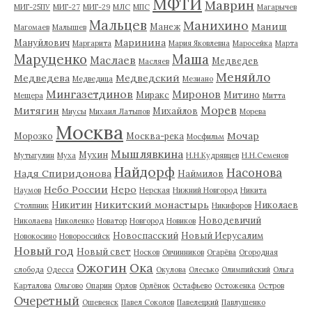
МФТИ
Маврин
МИГ-25ПУ
МИГ-27
МИГ-29
МЛС
МПС
Магарычев
Мальцев
Манихино
Маниш
Манеж
Магомаев
Малышев
Маринина
Мануйлович
Маргарита
Мария Яковлевна
Маросейка
Марта
Маруценко
Маша
Маслаев
Медведев
Масляев
Меняйло
Медведева
Медведский
Медведица
Мезиано
Мингазетдинов
Миронов
Миракс
Митино
Мещера
Митта
Морев
Митягин
Михайлов
Миусы
Михаил Латыпов
Морева
Москва
Мочар
Морозко
Москва-река
Мосфильм
Мышлявкина
Мухин
Мутыгулин
Муха
Н.Н.Кудрявцев
Н.Н.Семенов
Найдорф
Насонова
Надя Спиридонова
Наймилов
Небо России
Неро
Наумов
Нерская
Нижний Новгород
Никита
Никитский монастырь
Никитин
Николаев
Столпник
Никифоров
Новодевичий
Николаева
Николенко
Новатор
Новгород
Новиков
Новоспасский
Новый Иерусалим
Новокосино
Новороссийск
Новый год
Новый свет
Носков
Овчинников
Огарёва
Огородная
Ожогин
Ока
слобода
Одесса
Окулова
Олесько
Олимпийский
Ольга
Карталова
Ольгово
Опарин
Орлов
Орлёнок
Остафьево
Остоженка
Остров
Очеретный
Ошевенск
Павел Соколов
Павелецкий
Павлушенко