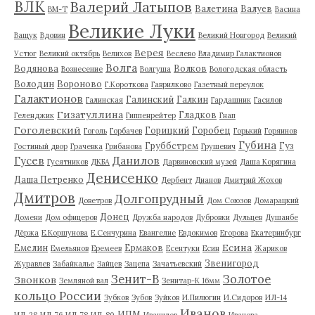
ВЛК
Валерий Латыпов
Валетина
Валуев
ВМ-Т
Васина
Великие Луки
Ващук
Вдовин
Великий Новгород
Великий
Верея
Устюг
Великий октябрь
Велихов
Веслево
Владимир Галактионов
Волга
Водянова
Волков
Вознесение
Волгуша
Вологодская область
Володин
Вороново
Г.Короткова
Гаврилково
Газетный переулок
Галактионов
Галинский
Галкин
Галинская
Гардашник
Гасилов
Гизатуллина
Гладков
Геленджик
Гиппенрейтер
Гнап
Гоголевский
Горицкий
Горобец
Гоголь
Горбачев
Горький
Горяинов
Губина
Груббстрем
Гуз
Гостиный двор
Грачевка
Грибанова
Грушевич
Гусев
Данилов
Гусятников
ДКБА
Дарвиновский музей
Даша Корягина
Денисенко
Даша Петренко
Дербент
Дианов
Дмитрий Жохов
Дмитров
Долгопрудный
Доветров
Дом Союзов
Домарацкий
Донец
Домени
Дом офицеров
Дружба народов
Дубровки
Дульцев
Душанбе
Дёржа
Е.Коршунова
Е.Сенчурина
Евангелие
Евдокимов
Егорова
Екатеринбург
Есина
Емелин
Ермаков
Емельянов
Еремеев
Есентуки
Есин
Жариков
Звенигород
Журавлев
Забайкалье
Зайцев
Зацепа
Зачатьевский
Зенит-В
Золотое
Звонков
Земляной вал
Зенитар-К 16мм
кольцо России
Зубков
Зубов
Зуйков
И.Пилюгин
И.Сидоров
ИЛ-14
Иванов
ИПМ
ИЛ-28
ИЛ-76
ИЛ-78
ИЛ-80
Иванилов
Иванова