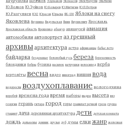
Шурупова
Щелчков
Э.Ермаков
Экомасов
Электроугли
Эльтюбю
Ю.Волков
Ю.Зуйков
Ю.Козырев
Ю.Митягин
Ю.П.Петров
Яблоки на снегу
Ю.Разгуляев
Ю12
Юрасов
Юрьева
ЯК-130
Яковлева
Ярославль
Якушина
Яндульская
Янин
Янушкевич
авиация
авиамузей
Ярославская область
Ярошенко
абажур
аз грешный
автомобили
автопортрет
архивы
архитектура
астра
африканцы
бабье лето
береза
байдарка
бездомные
белолобый гусь
беременность
верба
бузина
блондинки
бобры
василек
ватрушки
велосипед
весна
вода
вишня
вертолёты
видео
виноград
воздухоплавание
вологодчина
водоросли
время
высота
времена года
выборы
воробей
выдра
вяз
город
герань
горы
георгин
гитара
гравилат речной
гроза
груша
дети
дача
деревянная архитектура
гтацинт
детская комната
жанр
дождь
елки
думы
дольмены
донник
друзья
дуб
железная