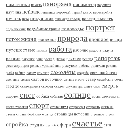
панорама
памятники
парамотор
память
параплан
пейзаж
паутина
пепелище
первомай
первый класс
перестройка
пикульник
печаль
повседневность
пиво
пирамида Голода
портрет
половодье
подъёмные краны
подмаренник
природа
поток жизни
прошлое
птицы
православие
работа
путешествие
рабочие
пыльца
радость
радуга
репортаж
река
разлив
реклама
ракушки
рапс
распад
рекорд
реставрация
рисунок
речные трамвайчики
роботы
родители
родник
самолёты
световой стол
рыбы
рябина
салют
самовар
свадьба
святой источник
север
свечение
свиязь
святые места
семейские
семья
смерть
сердце
сканограмма
скворец
скелет
скульптура
слива
слон
солнце
снег
собака
сморчок
события
сосна
спелеология
спорт
стекло
спелестология
сталактиты
староверы
старость
страницы истории
стены
страна берёзового ситца
странное
стрим
счастье
стройка
студия
сфера
сын
сугроб