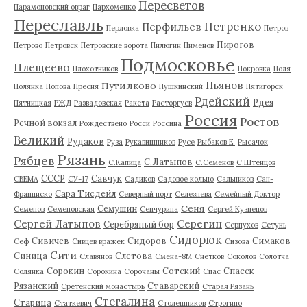
Пересветов
Парамоновский овраг
Пархоменко
Переславль
Петренко
Перфильев
Перловка
Петров
Пирогов
Петрово
Петровск
Петровские ворота
Пилюгин
Пименов
Подмосковье
Плещеево
Плохотников
Покровка
Поля
Пьянов
Путилково
Полянка
Попова
Пресня
Пушкинский
Пятигорск
Рдейский
Рдея
Пятницкая
РЖД
Развадовская
Ракета
Расторгуев
Россия
Ростов
Речной вокзал
Рождествено
Росси
Россина
Великий
Рудаков
Руза
Рукавишников
Русе
Рыбаков Е.
Рысачок
Рязань
Рябцев
С.Латыпов
С.Капица
С.Семенов
С.Штенцов
СССР
Савчук
СВЕМА
СУ-17
Садиков
Садовое кольцо
Сальников
Сан-
Сара Тисдейл
Франциско
Северный порт
Селезнева
Семейный Доктор
Сеня
Семушин
Семенов
Семеновская
Сенчурина
Сергей Кузнецов
Серегин
Сергей Латыпов
Серебряный бор
Серпухов
Сетунь
Сидорюк
Сивичев
Сидоров
Симаков
Сеф
Сивцев вражек
Сизова
Сити
Синица
Слетова
Славянов
Смена-8М
Снетков
Соколов
Солотча
Сорокин
Сотский
Спасск-
Солянка
Сорокина
Сорочаны
Спас
Рязанский
Ставарский
Сретенский монастырь
Старая Рязань
Стегалина
Старица
Статкевич
Столешников
Строгино