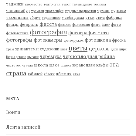
таджики
творчество
театр огня
текст
телевидение
техника
туман
туризм
топинамбур
трамвай
троллейбус
трудные подростки
тюльпаны
у себя дома
утки
фабрика
убунту
уединенное
утята
фиеста
февраль
фото
фасады
физалис
философия
флаги
флот
фотография
фотография - это
фотовыставка
фотографы
фотокамеры
фотошкола
фреска
фотокружок
цветы
церковь
хризантемы
художник
храм
цвет
цирк
цирк
черемуха
черноплодная рябина
Вернадского
цыгане
эта
школа
шлюз
экраноплан
эльфы
чистотел
чучела
шмель
страна
яблоня
юбилей
яблоки
ёлка
МЕТА
Войти
Лента записей