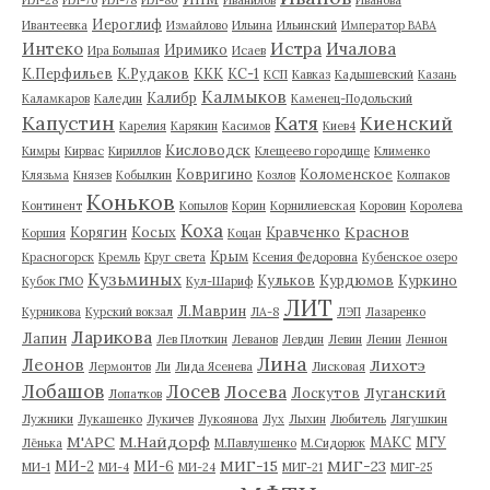
Иероглиф
Ивантеевка
Измайлово
Ильина
Ильинский
Император ВАВА
Истра
Интеко
Ичалова
Иримико
Ира Большая
Исаев
К.Перфильев
К.Рудаков
ККК
КС-1
КСП
Кавказ
Кадышевский
Казань
Калмыков
Калибр
Каламкаров
Каледин
Каменец-Подольский
Капустин
Катя
Киенский
Карелия
Карякин
Касимов
Киев4
Кисловодск
Кимры
Кирвас
Кириллов
Клещеево городище
Клименко
Ковригино
Коломенское
Клязьма
Князев
Кобылкин
Козлов
Колпаков
Коньков
Континент
Копылов
Корин
Корнилиевская
Коровин
Королева
Коха
Краснов
Корягин
Косых
Кравченко
Коршия
Коцан
Крым
Красногорск
Кремль
Круг света
Ксения Федоровна
Кубенское озеро
Кузьминых
Кульков
Курдюмов
Куркино
Кубок ГМО
Кул-Шариф
ЛИТ
Л.Маврин
Курникова
Курский вокзал
ЛА-8
ЛЭП
Лазаренко
Ларикова
Лапин
Лев Плоткин
Леванов
Левдин
Левин
Ленин
Леннон
Лина
Леонов
Лихотэ
Лермонтов
Ли
Лида Ясенева
Лисковая
Лобашов
Лосев
Лосева
Луганский
Лоскутов
Лопатков
Лужники
Лукашенко
Лукичев
Лукоянова
Лух
Лыхин
Любитель
Лягушкин
М'АРС
М.Найдорф
МАКС
МГУ
Лёнька
М.Павлушенко
М.Сидорюк
МИГ-15
МИГ-23
МИ-2
МИ-6
МИ-1
МИ-4
МИ-24
МИГ-21
МИГ-25