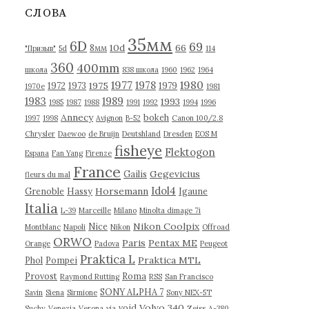
в
СЛОВА
ы
35мм
6D
69
10d
66
8мм
"Призыв"
5d
114
360
400mm
школа
838 школа
1960
1962
1964
1977
1980
1978
1975
1972
1973
1979
1970е
1981
1983
1989
1993
1985
1987
1988
1991
1992
1994
1996
Annecy
bokeh
1997
1998
Avignon
B-52
Canon 100/2.8
Chrysler
Daewoo
de Bruijn
Deutshland
Dresden
EOS M
fisheye
Flektogon
Espana
Fan Yang
Firenze
France
Gegevicius
Gailis
fleurs du mal
Idol4
Horsemann
Grenoble
Hassy
Igaune
Italia
L-39
Marceille
Milano
Minolta dimage 7i
Nikon Coolpix
Nice
Montblanc
Napoli
Nikon
Offroad
ORWO
Paris
Pentax ME
Orange
Padova
Peugeot
Praktica L
Praktica MTL
Phol
Pompei
Provost
Roma
Raymond Rutting
RSS
San Francisco
SONY ALPHA 7
Savin
Siena
Sirmione
Sony NEX-5T
Volvo 340
void
Suchy
Venezia
Verona
via
Zeiss
А-380