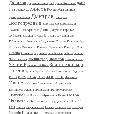
Данилов
Даша
Дарвиновский музей
Даша Корягина
Денисенко
Петренко
Дербент
Дианов
Дмитров
Дмитрий Жохов
Доветров
Долгопрудный
Дом Союзов
Домарацкий
Донец
Домени
Дом офицеров
Дружба народов
Дубровки
Дульцев
Душанбе
Дёржа
Е.Коршунова
Е.Сенчурина
Евангелие
Евдокимов
Егорова
Екатеринбург
Емелин
Ермаков
Емельянов
Еремеев
Есентуки
Есин
Есина
Жариков
Журавлев
Забайкалье
Зайцев
Зацепа
Звонков
Звенигород
Зачатьевский
Земляной вал
Зенит-В
Золотое кольцо
Зенитар-К 16мм
России
Зубков
Зубов
Зуйков
И.Пилюгин
И.Сидоров
ИПМ
ИЛ-14
ИЛ-28
ИЛ-76
ИЛ-78
ИЛ-80
Иванилов
Иванов
Иероглиф
Иванова
Ивантеевка
Измайлово
Ильина
Ильинский
Император ВАВА
Истра
Интеко
Иримико
Ира Большая
Исаев
Ичалова
К.Перфильев
К.Рудаков
ККК
КС-1
КСП
Кавказ
Кадышевский
Казань
Каламкаров
Каледин
Калмыков
Калибр
Каменец-Подольский