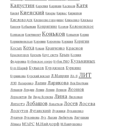
Капустин
Катя
Карелия
Карякин
Касимов
Киенский
Киев4
Кимры
Кирвас
Кириллов
Кисловодск
Клещеево городище
Клименко
Клязьма
Ковригино
Коломенское
Князев
Кобылкин
Козлов
Коньков
Колпаков
Континент
Копылов
Корин
Корягин
Корнилиевская
Коровин
Королева
Коршия
Коха
Краснов
Косых
Кравченко
Коцан
Крым
Красногорск
Кремль
Круг света
Ксения
Кузьминых
Федоровна
Кубенское озеро
Кубок ГМО
Кульков
Курдюмов
Куркино
Кул-Шариф
ЛИТ
Л.Маврин
Курникова
Курский вокзал
ЛА-8
Ларикова
Лапин
ЛЭП
Лазаренко
Лев Плоткин
Леонов
Леванов
Левдин
Левин
Ленин
Леннон
Лина
Лермонтов
Ли
Лида Ясенева
Лисковая
Лобашов
Лосев
Лосева
Лихотэ
Лопатков
Луганский
Лоскутов
Лужники
Лукашенко
Лукичев
Лукоянова
Лух
Лыхин
Любитель
Лягушкин
М'АРС
М.Найдорф
Лёнька
М.Павлушенко