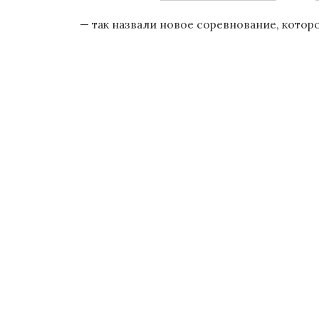
о
— так назвали новое соревнование, котор
м
у