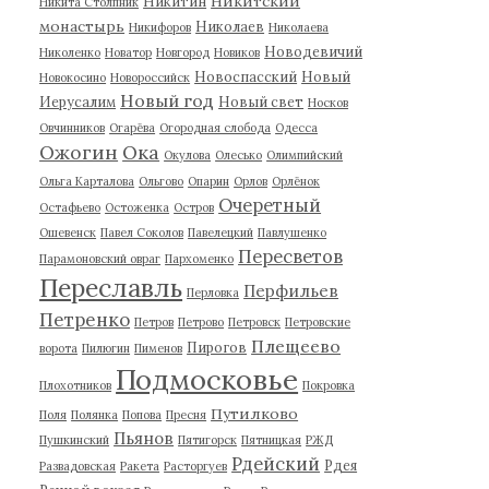
Никитский
Никитин
Никита Столпник
монастырь
Николаев
Никифоров
Николаева
Новодевичий
Николенко
Новатор
Новгород
Новиков
Новоспасский
Новый
Новокосино
Новороссийск
Новый год
Иерусалим
Новый свет
Носков
Овчинников
Огарёва
Огородная слобода
Одесса
Ожогин
Ока
Окулова
Олесько
Олимпийский
Ольга Карталова
Ольгово
Опарин
Орлов
Орлёнок
Очеретный
Остафьево
Остоженка
Остров
Ошевенск
Павел Соколов
Павелецкий
Павлушенко
Пересветов
Парамоновский овраг
Пархоменко
Переславль
Перфильев
Перловка
Петренко
Петров
Петрово
Петровск
Петровские
Плещеево
Пирогов
ворота
Пилюгин
Пименов
Подмосковье
Плохотников
Покровка
Путилково
Поля
Полянка
Попова
Пресня
Пьянов
Пушкинский
Пятигорск
Пятницкая
РЖД
Рдейский
Рдея
Развадовская
Ракета
Расторгуев