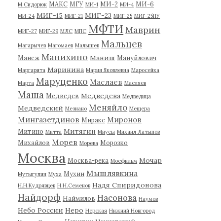
МАКС
МГУ
МИ-2
МИ-6
М.Сидорюк
МИ-1
МИ-4
МИГ-15
МИГ-23
МИ-24
МИГ-21
МИГ-25
МИГ-25ПУ
МФТИ
Маврин
МИГ-27
МИГ-29
МЛС
МПС
Мальцев
Магарычев
Магомаев
Малышев
Манихино
Маниш
Манеж
Мануйлович
Маринина
Маргарита
Мария Яковлевна
Маросейка
Маруценко
Маслаев
Марта
Масляев
Маша
Медведева
Медведев
Медведица
Меняйло
Медведский
Мезиано
Мещера
Мингазетдинов
Миронов
Миракс
Митягин
Митино
Митта
Миусы
Михаил Латыпов
Морев
Михайлов
Морозко
Морева
Москва
Мочар
Москва-река
Мосфильм
Мышлявкина
Мухин
Мутыгулин
Муха
Надя Спиридонова
Н.Н.Кудрявцев
Н.Н.Семенов
Найдорф
Насонова
Наймилов
Наумов
Небо России
Неро
Нерская
Нижний Новгород