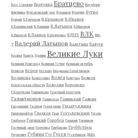
Братцево
Братовка
Босс Сорокин
Бредбери
Бутко
Бритвина
Булгаковский дом
Буранцев
Бурятия
В.Ермаков
В.Иванов
Буцкий
В.Гончаров
В.Латыпов
В.Карпинский
В.Лапшин
В.Миронов
ВЛК
В.Пьянов
ВДНХ
В.Пирогов
В.Шевченко
ВМ-
Валерий Латыпов
Валетина
Валуев
Т
Великие Луки
Васина
Ващук
Вдовин
Великий Новгород
Великий Устюг
Великий октябрь
Верея
Велихов
Веслево
Владимир Галактионов
Волга
Водянова
Волков
Вознесение
Волгуша
Володин
Вороново
Вологодская область
Г.Короткова
Гаврилково
Газетный переулок
Галактионов
Галинский
Галкин
Галинская
Гизатуллина
Гардашник
Гасилов
Геленджик
Гоголевский
Гладков
Гиппенрейтер
Гнап
Гоголь
Горицкий
Горобец
Горбачев
Горький
Горяинов
Груббстрем
Гостиный двор
Грачевка
Грибанова
Губина
Гусев
Гуз
Грушевич
Гусятников
ДКБА