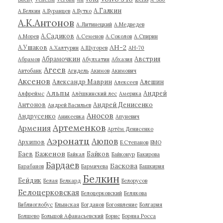
А.Галкин
А.Белкин
А.Буранцев
А.Бутко
А.К.Антонов
А.Литинецкий
А.Медведев
А.Садиков
А.Морев
А.Семенов
А.Соколов
А.Спирин
АН-2
А.Ушаков
А.Халтурин
А.Щугорев
АН-70
Абрамочкин
Австрия
Абрамов
Абулхатин
Абхазия
Агеев
Автобанк
Агидель
Акимов
Акимович
Аксенов
Александр Маврин
Алешин
Алексеев
Альпы
Андрей
Алфреймс
Алёшкинский лес
Америка
Антонов
Андрей Денисенко
Андрей Васильев
Аносов
Андрусенко
Аникеевка
Апуневич
Артеменков
Армения
Артём Денисенко
Аэронатц
Аюпов
Архипов
Б.Степанов
БМО
Баженов
Баев
Байков
Байкал
Байконур
Бакирова
Бардаев
Баскова
Барабанов
Бармичева
Башкирия
Белкин
Бейдик
Белая
Белкард
Белорусов
Белоцерковская
Белоцерковский
Белякова
Библиоглобус
Блынская
Богданов
Богоявление
Болгария
Болшево
Большой Афанасьевский
Борис
Боряна Росса