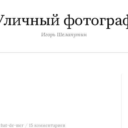
Уличный фотогра
Игорь Шелапутин
/
chat-de-mer
15 комментариев