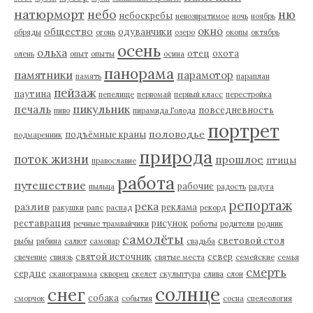
натюрморт
небо
ню
небоскребы
невозвратимое
ночь
ноябрь
окно
общество
одуванчики
обряды
огонь
озеро
окопы
октябрь
осень
ольха
отец
охота
олень
опыт
опыты
осина
панорама
памятники
парамотор
память
параплан
пейзаж
паутина
пепелище
первомай
первый класс
перестройка
пикульник
печаль
повседневность
пиво
пирамида Голода
портрет
половодье
подъёмные краны
подмаренник
природа
поток жизни
прошлое
птицы
православие
работа
путешествие
рабочие
пыльца
радость
радуга
репортаж
река
разлив
реклама
ракушки
рапс
распад
рекорд
реставрация
рисунок
речные трамвайчики
роботы
родители
родник
самолёты
световой стол
рыбы
рябина
салют
самовар
свадьба
святой источник
север
свечение
свиязь
святые места
семейские
семья
смерть
сердце
сканограмма
скворец
скелет
скульптура
слива
слон
солнце
снег
собака
сморчок
события
сосна
спелеология