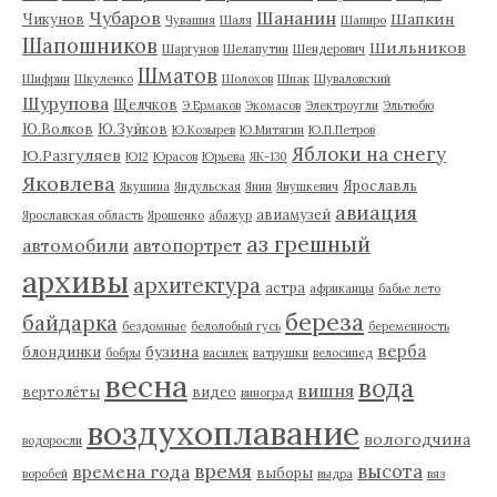
Чубаров
Шананин
Шапкин
Чикунов
Чувашия
Шаля
Шапиро
Шапошников
Шильников
Шаргунов
Шелапутин
Шендерович
Шматов
Шифрин
Шкуленко
Шолохов
Шпак
Шуваловский
Шурупова
Щелчков
Э.Ермаков
Экомасов
Электроугли
Эльтюбю
Ю.Волков
Ю.Зуйков
Ю.Козырев
Ю.Митягин
Ю.П.Петров
Яблоки на снегу
Ю.Разгуляев
Ю12
Юрасов
Юрьева
ЯК-130
Яковлева
Ярославль
Якушина
Яндульская
Янин
Янушкевич
авиация
авиамузей
Ярославская область
Ярошенко
абажур
аз грешный
автомобили
автопортрет
архивы
архитектура
астра
африканцы
бабье лето
береза
байдарка
бездомные
белолобый гусь
беременность
верба
бузина
блондинки
бобры
василек
ватрушки
велосипед
весна
вода
вишня
вертолёты
видео
виноград
воздухоплавание
вологодчина
водоросли
время
высота
времена года
выборы
воробей
выдра
вяз