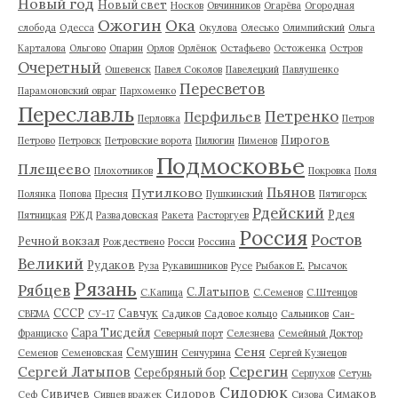
Новый год
Новый свет
Носков
Овчинников
Огарёва
Огородная
Ожогин
Ока
слобода
Одесса
Окулова
Олесько
Олимпийский
Ольга
Карталова
Ольгово
Опарин
Орлов
Орлёнок
Остафьево
Остоженка
Остров
Очеретный
Ошевенск
Павел Соколов
Павелецкий
Павлушенко
Пересветов
Парамоновский овраг
Пархоменко
Переславль
Петренко
Перфильев
Перловка
Петров
Пирогов
Петрово
Петровск
Петровские ворота
Пилюгин
Пименов
Подмосковье
Плещеево
Плохотников
Покровка
Поля
Пьянов
Путилково
Полянка
Попова
Пресня
Пушкинский
Пятигорск
Рдейский
Рдея
Пятницкая
РЖД
Развадовская
Ракета
Расторгуев
Россия
Ростов
Речной вокзал
Рождествено
Росси
Россина
Великий
Рудаков
Руза
Рукавишников
Русе
Рыбаков Е.
Рысачок
Рязань
Рябцев
С.Латыпов
С.Капица
С.Семенов
С.Штенцов
СССР
Савчук
СВЕМА
СУ-17
Садиков
Садовое кольцо
Сальников
Сан-
Сара Тисдейл
Франциско
Северный порт
Селезнева
Семейный Доктор
Сеня
Семушин
Семенов
Семеновская
Сенчурина
Сергей Кузнецов
Серегин
Сергей Латыпов
Серебряный бор
Серпухов
Сетунь
Сидорюк
Сивичев
Сидоров
Симаков
Сеф
Сивцев вражек
Сизова