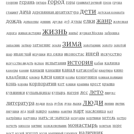
город
герань
горы
георгин
гитара
гравилат речной
гроза
груша
дети
дача
деревянная архитектура
гтацинт
детская комната
жанр
дождь
елки
думы
дольмены
донник
друзья
дуб
железная
жизнь
дорога
живая история
жильё
журнал Москва
заброшка
зима
затмение
запасник
затвор
земля
золотарник
золото
золотой
иней
из окна
искусство
иван-чай
иконостас
шар
игрушки
история
калина
испытания
искусство видеть
ислам
кабан
канал
камыш
камыши
катакомбы
кино
камеры
камни
квартира
клен
кладбище
книги
коммунизм
клевер
козлы
конная полиция
корпоратив
конь
кот
крест
крыша
корова
кошки
крапива
лето
лес
кувшинки
купальщицы
купырь
лагеря
линукс
люди
литература
лодки
лось
лубок
луна
лыжи
люпин
лютик
март
май
макро
масленица
лягушки
лёд
малина
мантия
мат
мать-и-мачеха
метель
матрёшка
матушка
мемуары
мертвяки
метро
монастырь
море
мечеть
мимоза
митинг
можжевельник
монтаж
наличник
мусор
мост
музей
мухи
мышиный горошек