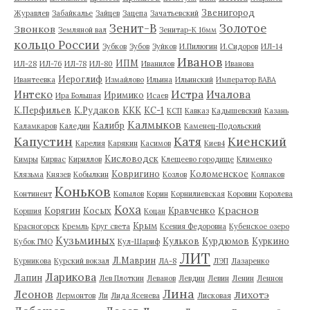
Звенигород
Журавлев
Забайкалье
Зайцев
Зацепа
Зачатьевский
Зенит-В
Золотое
Звонков
Земляной вал
Зенитар-К 16мм
кольцо России
Зубков
Зубов
Зуйков
И.Пилюгин
И.Сидоров
ИЛ-14
Иванов
ИПМ
ИЛ-28
ИЛ-76
ИЛ-78
ИЛ-80
Иванилов
Иванова
Иероглиф
Ивантеевка
Измайлово
Ильина
Ильинский
Император ВАВА
Истра
Интеко
Ичалова
Иримико
Ира Большая
Исаев
К.Перфильев
К.Рудаков
ККК
КС-1
КСП
Кавказ
Кадышевский
Казань
Калмыков
Калибр
Каламкаров
Каледин
Каменец-Подольский
Капустин
Катя
Киенский
Карелия
Карякин
Касимов
Киев4
Кисловодск
Кимры
Кирвас
Кириллов
Клещеево городище
Клименко
Ковригино
Коломенское
Клязьма
Князев
Кобылкин
Козлов
Колпаков
Коньков
Континент
Копылов
Корин
Корнилиевская
Коровин
Королева
Коха
Краснов
Корягин
Косых
Кравченко
Коршия
Коцан
Крым
Красногорск
Кремль
Круг света
Ксения Федоровна
Кубенское озеро
Кузьминых
Кульков
Курдюмов
Куркино
Кубок ГМО
Кул-Шариф
ЛИТ
Л.Маврин
Курникова
Курский вокзал
ЛА-8
ЛЭП
Лазаренко
Ларикова
Лапин
Лев Плоткин
Леванов
Левдин
Левин
Ленин
Леннон
Лина
Леонов
Лихотэ
Лермонтов
Ли
Лида Ясенева
Лисковая