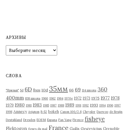
АРХИВЫ
А
р
х
и
в
СЛОВА
ы
35мм
6D
360
69
10d
66
8мм
"Призыв"
5d
114 школа
400mm
1977
1978
1975
1972
1973
838 школа
1960
1962
1964
1970е
1980
1983
1989
1993
1979
1981
1985
1987
1988
1991
1992
1994
1996
1997
Annecy
bokeh
1998
Avignon
B-52
Canon 100/2.8
Chrysler
Daewoo
de Bruijn
fisheye
Deutshland
Dresden
EOS M
Espana
Fan Yang
Firenze
France
Flektogon
Gegevicius
Gailis
Grenoble
fleurs du mal