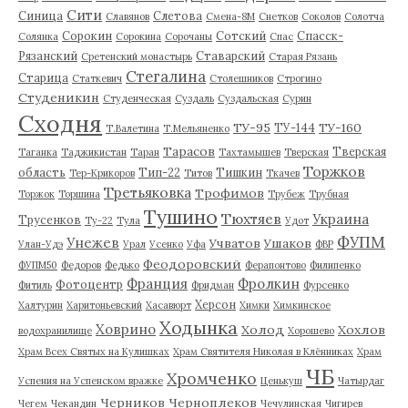
Сити
Синица
Слетова
Славянов
Смена-8М
Снетков
Соколов
Солотча
Сорокин
Сотский
Спасск-
Солянка
Сорокина
Сорочаны
Спас
Рязанский
Ставарский
Сретенский монастырь
Старая Рязань
Стегалина
Старица
Статкевич
Столешников
Строгино
Студеникин
Студенческая
Суздаль
Суздальская
Сурин
Сходня
ТУ-95
ТУ-160
ТУ-144
Т.Валетина
Т.Мельяненко
Тарасов
Тверская
Таганка
Таджикистан
Таран
Тахтамышев
Тверская
Торжков
область
Тип-22
Тишкин
Тер-Крикоров
Титов
Ткачев
Третьяковка
Трофимов
Торжок
Торшина
Трубеж
Трубная
Тушино
Тюхтяев
Украина
Трусенков
Ту-22
Тула
Удот
ФУПМ
Унежев
Учватов
Ушаков
Улан-Удэ
Урал
Усенко
Уфа
ФВР
Феодоровский
ФУПМ50
Федоров
Федько
Ферапонтово
Филипенко
Франция
Фролкин
Фотоцентр
Фитиль
Фридман
Фурсенко
Херсон
Халтурин
Харитоньевский
Хасавюрт
Химки
Химкинское
Ходынка
Ховрино
Холод
Хохлов
водохранилище
Хорошево
Храм Всех Святых на Кулишках
Храм Святителя Николая в Клённиках
Храм
ЧБ
Хромченко
Успения на Успенском вражке
Ценькуш
Чатырдаг
Черников
Черноплеков
Чегем
Чекандин
Чечулинская
Чигирев