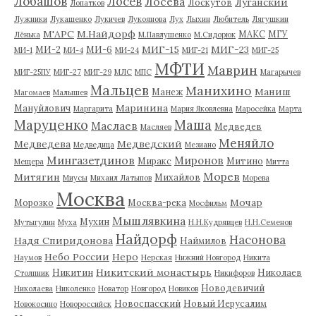
Лобашов
Лосев
Лосева
Луганский
Лоскутов
Лопатков
Лужники
Лукашенко
Лукичев
Лукоянова
Лух
Лыхин
Любитель
Лягушкин
М'АРС
М.Найдорф
МАКС
МГУ
Лёнька
М.Павлушенко
М.Сидорюк
МИГ-15
МИГ-23
МИ-2
МИ-6
МИ-1
МИ-4
МИ-24
МИГ-21
МИГ-25
МФТИ
Маврин
МИГ-25ПУ
МИГ-27
МИГ-29
МЛС
МПС
Магарычев
Мальцев
Манихино
Маниш
Манеж
Магомаев
Малышев
Маринина
Мануйлович
Маргарита
Мария Яковлевна
Маросейка
Марта
Маруценко
Маша
Маслаев
Медведев
Масляев
Меняйло
Медведева
Медведский
Медведица
Мезиано
Мингазетдинов
Миронов
Миракс
Митино
Мещера
Митта
Морев
Митягин
Михайлов
Миусы
Михаил Латыпов
Морева
Москва
Мочар
Морозко
Москва-река
Мосфильм
Мышлявкина
Мухин
Мутыгулин
Муха
Н.Н.Кудрявцев
Н.Н.Семенов
Найдорф
Насонова
Надя Спиридонова
Наймилов
Небо России
Неро
Наумов
Нерская
Нижний Новгород
Никита
Никитский монастырь
Никитин
Николаев
Столпник
Никифоров
Новодевичий
Николаева
Николенко
Новатор
Новгород
Новиков
Новоспасский
Новый Иерусалим
Новокосино
Новороссийск