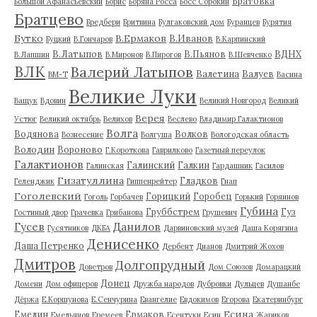
Братовка
Большой Афанасьевский
Борис
Боряна Росса
Босс Сорокин
Братцево
Бредбери
Бритвина
Булгаковский дом
Буранцев
Бурятия
Бутко
В.Ермаков
В.Иванов
Буцкий
В.Гончаров
В.Карпинский
В.Латыпов
В.Пьянов
ВДНХ
В.Лапшин
В.Миронов
В.Пирогов
В.Шевченко
ВЛК
Валерий Латыпов
Валетина
Валуев
ВМ-Т
Васина
Великие Луки
Ващук
Вдовин
Великий Новгород
Великий
Верея
Устюг
Великий октябрь
Велихов
Веслево
Владимир Галактионов
Волга
Водянова
Волков
Вознесение
Волгуша
Вологодская область
Володин
Вороново
Г.Короткова
Гаврилково
Газетный переулок
Галактионов
Галинский
Галкин
Галинская
Гардашник
Гасилов
Гизатуллина
Гладков
Геленджик
Гиппенрейтер
Гнап
Гоголевский
Горицкий
Горобец
Гоголь
Горбачев
Горький
Горяинов
Губина
Груббстрем
Гуз
Гостиный двор
Грачевка
Грибанова
Грушевич
Гусев
Данилов
Гусятников
ДКБА
Дарвиновский музей
Даша Корягина
Денисенко
Даша Петренко
Дербент
Дианов
Дмитрий Жохов
Дмитров
Долгопрудный
Доветров
Дом Союзов
Домарацкий
Донец
Домени
Дом офицеров
Дружба народов
Дубровки
Дульцев
Душанбе
Дёржа
Е.Коршунова
Е.Сенчурина
Евангелие
Евдокимов
Егорова
Екатеринбург
Есина
Емелин
Ермаков
Емельянов
Еремеев
Есентуки
Есин
Жариков