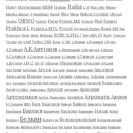
Italia
Idol4
Horsemann
Hassy
Igaune
L-39
Marceille
Milano
Nikon Coolpix
Nice
Minolta dimage 7i
Montblanc
Napoli
Nikon
Offroad
ORWO
Paris
Pentax ME
Phol
Pompei
Orange
Padova
Peugeot
Praktica L
Praktica MTL
Provost
Roma
Raymond Rutting
RSS
San
SONY ALPHA 7
Francisco
Savin
Siena
Sirmione
Sony NEX-5T
Suchy
Venezia
Volvo 340
void
Verona
via
Zeiss
А-380
А.Белкин
А.Буранцев
А.Бутко
А.К.Антонов
А.Галкин
А.Литинецкий
А.Медведев
А.Морев
А.Садиков
А.Ушаков
А.Семенов
А.Соколов
А.Спирин
А.Халтурин
АН-2
Абрамочкин
А.Щугорев
АН-70
Абрамов
Абулхатин
Абхазия
Аксенов
Агеев
Австрия
Автобанк
Агидель
Акимов
Акимович
Альпы
Александр Маврин
Алешин
Алексеев
Алфреймс
Алёшкинский
Андрей Антонов
Андрей Денисенко
лес
Америка
Андрей Васильев
Аносов
Армения
Андрусенко
Аникеевка
Апуневич
Артеменков
Аэронатц
Аюпов
Архипов
Артём Денисенко
Баженов
Баев
Байков
Б.Степанов
БМО
Байкал
Байконур
Бакирова
Бардаев
Баскова
Бейдик
Барабанов
Бармичева
Башкирия
Белая
Белкин
Белоцерковская
Белкард
Белорусов
Белоцерковский
Белякова
Библиоглобус
Блынская
Богданов
Богоявление
Болгария
Болшево