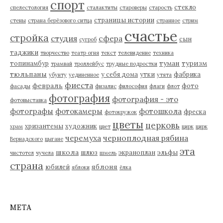
спорт
стекло
спелестология
сталактиты
староверы
старость
страницы истории
стены
страна берёзового ситца
странное
стрим
счастье
стройка
студия
сфера
сын
сугроб
таджики
творчество
театр огня
текст
телевидение
техника
туман
туризм
топинамбур
трамвай
троллейбус
трудные подростки
тюльпаны
у себя дома
утки
фабрика
убунту
уединенное
утята
фиеста
февраль
фото
фасады
физалис
философия
флаги
флот
фотография
фотография - это
фотовыставка
фотографы
фотокамеры
фотошкола
фреска
фотокружок
цветы
церковь
хризантемы
художник
храм
цвет
цирк
цирк
черемуха
черноплодная рябина
Вернадского
цыгане
эта
школа
шлюз
экраноплан
эльфы
чистотел
чучела
шмель
страна
яблоня
юбилей
яблоки
ёлка
МЕТА