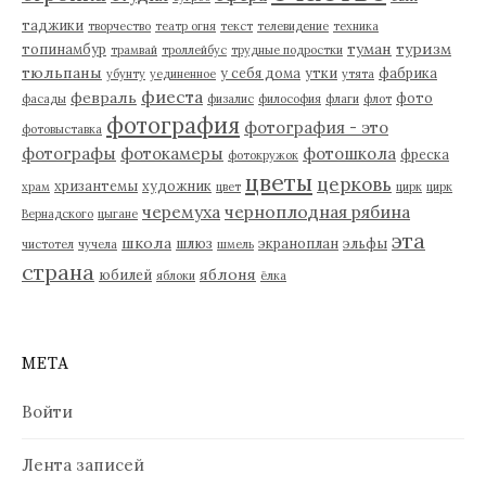
таджики
творчество
театр огня
текст
телевидение
техника
туман
туризм
топинамбур
трамвай
троллейбус
трудные подростки
тюльпаны
у себя дома
утки
фабрика
убунту
уединенное
утята
фиеста
февраль
фото
фасады
физалис
философия
флаги
флот
фотография
фотография - это
фотовыставка
фотографы
фотокамеры
фотошкола
фреска
фотокружок
цветы
церковь
хризантемы
художник
храм
цвет
цирк
цирк
черемуха
черноплодная рябина
Вернадского
цыгане
эта
школа
шлюз
экраноплан
эльфы
чистотел
чучела
шмель
страна
яблоня
юбилей
яблоки
ёлка
МЕТА
Войти
Лента записей