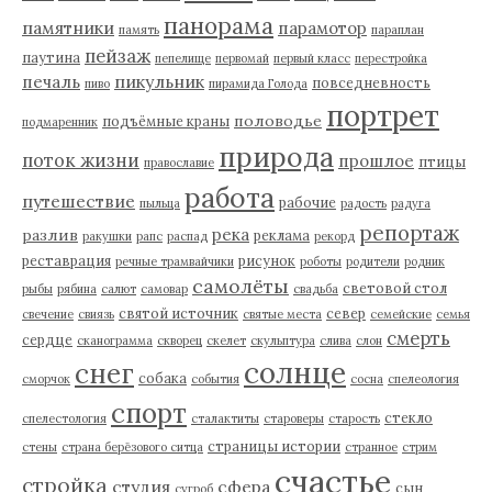
панорама
памятники
парамотор
память
параплан
пейзаж
паутина
пепелище
первомай
первый класс
перестройка
пикульник
печаль
повседневность
пиво
пирамида Голода
портрет
половодье
подъёмные краны
подмаренник
природа
поток жизни
прошлое
птицы
православие
работа
путешествие
рабочие
пыльца
радость
радуга
репортаж
река
разлив
реклама
ракушки
рапс
распад
рекорд
реставрация
рисунок
речные трамвайчики
роботы
родители
родник
самолёты
световой стол
рыбы
рябина
салют
самовар
свадьба
святой источник
север
свечение
свиязь
святые места
семейские
семья
смерть
сердце
сканограмма
скворец
скелет
скульптура
слива
слон
солнце
снег
собака
сморчок
события
сосна
спелеология
спорт
стекло
спелестология
сталактиты
староверы
старость
страницы истории
стены
страна берёзового ситца
странное
стрим
счастье
стройка
студия
сфера
сын
сугроб