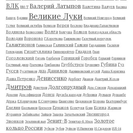
ВЛК
Валерий Латыпов
Валетина
Валуев
ВМ-Т
Васина
Великие Луки
Ващук
Вдовин
Великий Новгород
Великий
Верея
Устюг
Великий октябрь
Велихов
Веслево
Владимир Галактионов
Волга
Водянова
Волков
Вознесение
Волгуша
Вологодская область
Володин
Вороново
Г.Короткова
Гаврилково
Газетный переулок
Галактионов
Галинский
Галкин
Галинская
Гардашник
Гасилов
Гизатуллина
Гладков
Геленджик
Гиппенрейтер
Гнап
Гоголевский
Горицкий
Горобец
Гоголь
Горбачев
Горький
Горяинов
Губина
Груббстрем
Гуз
Гостиный двор
Грачевка
Грибанова
Грушевич
Гусев
Данилов
Гусятников
ДКБА
Дарвиновский музей
Даша Корягина
Денисенко
Даша Петренко
Дербент
Дианов
Дмитрий Жохов
Дмитров
Долгопрудный
Доветров
Дом Союзов
Домарацкий
Донец
Домени
Дом офицеров
Дружба народов
Дубровки
Дульцев
Душанбе
Дёржа
Е.Коршунова
Е.Сенчурина
Евангелие
Евдокимов
Егорова
Екатеринбург
Есина
Емелин
Ермаков
Емельянов
Еремеев
Есентуки
Есин
Жариков
Звенигород
Журавлев
Забайкалье
Зайцев
Зацепа
Зачатьевский
Зенит-В
Золотое
Звонков
Земляной вал
Зенитар-К 16мм
кольцо России
Зубков
Зубов
Зуйков
И.Пилюгин
И.Сидоров
ИЛ-14