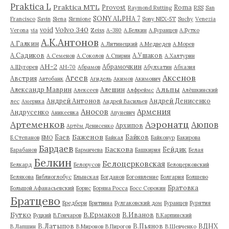
Praktica L
Praktica MTL
Provost
Roma
Raymond Rutting
RSS
San
SONY ALPHA 7
Francisco
Savin
Siena
Sirmione
Sony NEX-5T
Suchy
Venezia
Volvo 340
void
Verona
via
Zeiss
А-380
А.Белкин
А.Буранцев
А.Бутко
А.К.Антонов
А.Галкин
А.Литинецкий
А.Медведев
А.Морев
А.Садиков
А.Ушаков
А.Семенов
А.Соколов
А.Спирин
А.Халтурин
АН-2
Абрамочкин
А.Щугорев
АН-70
Абрамов
Абулхатин
Абхазия
Аксенов
Агеев
Австрия
Автобанк
Агидель
Акимов
Акимович
Альпы
Александр Маврин
Алешин
Алексеев
Алфреймс
Алёшкинский
Андрей Антонов
Андрей Денисенко
лес
Америка
Андрей Васильев
Аносов
Армения
Андрусенко
Аникеевка
Апуневич
Артеменков
Аэронатц
Аюпов
Архипов
Артём Денисенко
Баженов
Баев
Байков
Б.Степанов
БМО
Байкал
Байконур
Бакирова
Бардаев
Баскова
Бейдик
Барабанов
Бармичева
Башкирия
Белая
Белкин
Белоцерковская
Белкард
Белорусов
Белоцерковский
Белякова
Библиоглобус
Блынская
Богданов
Богоявление
Болгария
Болшево
Братовка
Большой Афанасьевский
Борис
Боряна Росса
Босс Сорокин
Братцево
Бредбери
Бритвина
Булгаковский дом
Буранцев
Бурятия
Бутко
В.Ермаков
В.Иванов
Буцкий
В.Гончаров
В.Карпинский
В.Латыпов
В.Пьянов
ВДНХ
В.Лапшин
В.Миронов
В.Пирогов
В.Шевченко