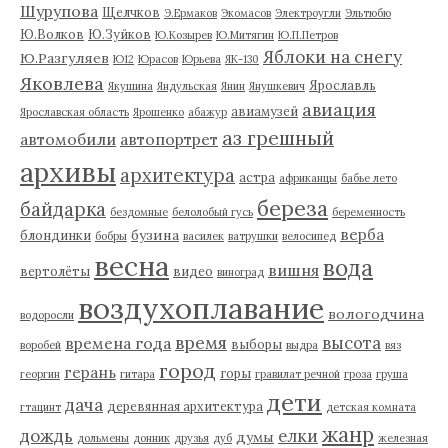
Шурупова
Щелчков
Э.Ермаков
Экомасов
Электроугли
Эльтюбю
Ю.Волков
Ю.Зуйков
Ю.Козырев
Ю.Митягин
Ю.П.Петров
Яблоки на снегу
Ю.Разгуляев
Ю12
Юрасов
Юрьева
ЯК-130
Яковлева
Ярославль
Якушина
Яндульская
Янин
Янушкевич
авиация
авиамузей
Ярославская область
Ярошенко
абажур
аз грешный
автомобили
автопортрет
архивы
архитектура
астра
африканцы
бабье лето
береза
байдарка
бездомные
белолобый гусь
беременность
верба
бузина
блондинки
бобры
василек
ватрушки
велосипед
весна
вода
вишня
вертолёты
видео
виноград
воздухоплавание
вологодчина
водоросли
время
высота
времена года
выборы
воробей
выдра
вяз
город
герань
горы
георгин
гитара
гравилат речной
гроза
груша
дети
дача
деревянная архитектура
гтацинт
детская комната
жанр
дождь
елки
думы
дольмены
донник
друзья
дуб
железная