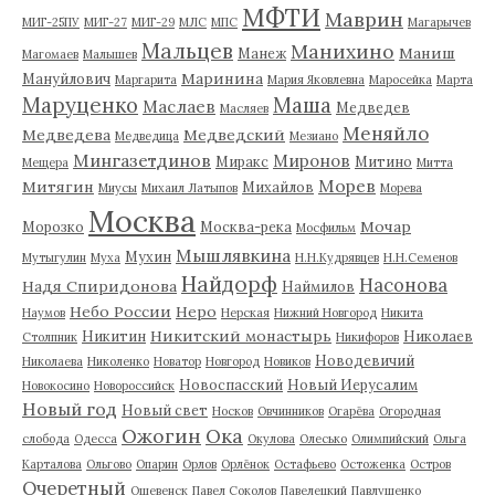
МФТИ
Маврин
МИГ-25ПУ
МИГ-27
МИГ-29
МЛС
МПС
Магарычев
Мальцев
Манихино
Маниш
Манеж
Магомаев
Малышев
Маринина
Мануйлович
Маргарита
Мария Яковлевна
Маросейка
Марта
Маруценко
Маша
Маслаев
Медведев
Масляев
Меняйло
Медведева
Медведский
Медведица
Мезиано
Мингазетдинов
Миронов
Миракс
Митино
Мещера
Митта
Морев
Митягин
Михайлов
Миусы
Михаил Латыпов
Морева
Москва
Мочар
Морозко
Москва-река
Мосфильм
Мышлявкина
Мухин
Мутыгулин
Муха
Н.Н.Кудрявцев
Н.Н.Семенов
Найдорф
Насонова
Надя Спиридонова
Наймилов
Небо России
Неро
Наумов
Нерская
Нижний Новгород
Никита
Никитский монастырь
Никитин
Николаев
Столпник
Никифоров
Новодевичий
Николаева
Николенко
Новатор
Новгород
Новиков
Новоспасский
Новый Иерусалим
Новокосино
Новороссийск
Новый год
Новый свет
Носков
Овчинников
Огарёва
Огородная
Ожогин
Ока
слобода
Одесса
Окулова
Олесько
Олимпийский
Ольга
Карталова
Ольгово
Опарин
Орлов
Орлёнок
Остафьево
Остоженка
Остров
Очеретный
Ошевенск
Павел Соколов
Павелецкий
Павлушенко