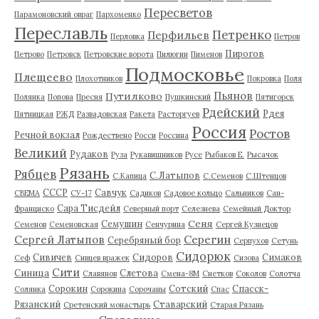
Пересветов
Парамоновский овраг
Пархоменко
Переславль
Петренко
Перфильев
Перловка
Петров
Пирогов
Петрово
Петровск
Петровские ворота
Пилюгин
Пименов
Подмосковье
Плещеево
Плохотников
Покровка
Поля
Пьянов
Путилково
Полянка
Попова
Пресня
Пушкинский
Пятигорск
Рдейский
Рдея
Пятницкая
РЖД
Развадовская
Ракета
Расторгуев
Россия
Ростов
Речной вокзал
Рождествено
Росси
Россина
Великий
Рудаков
Руза
Рукавишников
Русе
Рыбаков Е.
Рысачок
Рязань
Рябцев
С.Латыпов
С.Капица
С.Семенов
С.Штенцов
СССР
Савчук
СВЕМА
СУ-17
Садиков
Садовое кольцо
Сальников
Сан-
Сара Тисдейл
Франциско
Северный порт
Селезнева
Семейный Доктор
Сеня
Семушин
Семенов
Семеновская
Сенчурина
Сергей Кузнецов
Серегин
Сергей Латыпов
Серебряный бор
Серпухов
Сетунь
Сидорюк
Сивичев
Сидоров
Симаков
Сеф
Сивцев вражек
Сизова
Сити
Синица
Слетова
Славянов
Смена-8М
Снетков
Соколов
Солотча
Сорокин
Сотский
Спасск-
Солянка
Сорокина
Сорочаны
Спас
Рязанский
Ставарский
Сретенский монастырь
Старая Рязань