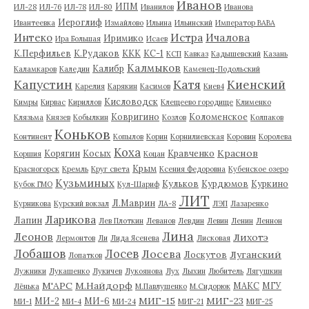
Иванов
ИПМ
ИЛ-28
ИЛ-76
ИЛ-78
ИЛ-80
Иванилов
Иванова
Иероглиф
Ивантеевка
Измайлово
Ильина
Ильинский
Император ВАВА
Истра
Интеко
Ичалова
Иримико
Ира Большая
Исаев
К.Перфильев
К.Рудаков
ККК
КС-1
КСП
Кавказ
Кадышевский
Казань
Калмыков
Калибр
Каламкаров
Каледин
Каменец-Подольский
Капустин
Катя
Киенский
Карелия
Карякин
Касимов
Киев4
Кисловодск
Кимры
Кирвас
Кириллов
Клещеево городище
Клименко
Ковригино
Коломенское
Клязьма
Князев
Кобылкин
Козлов
Колпаков
Коньков
Континент
Копылов
Корин
Корнилиевская
Коровин
Королева
Коха
Краснов
Корягин
Косых
Кравченко
Коршия
Коцан
Крым
Красногорск
Кремль
Круг света
Ксения Федоровна
Кубенское озеро
Кузьминых
Кульков
Курдюмов
Куркино
Кубок ГМО
Кул-Шариф
ЛИТ
Л.Маврин
Курникова
Курский вокзал
ЛА-8
ЛЭП
Лазаренко
Ларикова
Лапин
Лев Плоткин
Леванов
Левдин
Левин
Ленин
Леннон
Лина
Леонов
Лихотэ
Лермонтов
Ли
Лида Ясенева
Лисковая
Лобашов
Лосев
Лосева
Луганский
Лоскутов
Лопатков
Лужники
Лукашенко
Лукичев
Лукоянова
Лух
Лыхин
Любитель
Лягушкин
М'АРС
М.Найдорф
МАКС
МГУ
Лёнька
М.Павлушенко
М.Сидорюк
МИГ-15
МИГ-23
МИ-2
МИ-6
МИ-1
МИ-4
МИ-24
МИГ-21
МИГ-25