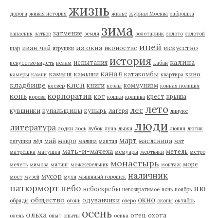
жизнь
дорога
живая история
жильё
журнал Москва
заброшка
зима
затмение
запасник
затвор
земля
золотарник
золото
золотой
иней
из окна
искусство
иван-чай
иконостас
шар
игрушки
история
калина
испытания
искусство видеть
ислам
кабан
канал
камыш
камыши
катакомбы
кино
камеры
камни
квартира
клен
кладбище
книги
коммунизм
клевер
козлы
конная полиция
корпоратив
конь
кот
крест
крыша
корова
кошки
крапива
лето
лес
кувшинки
купальщицы
купырь
лагеря
линукс
люди
литература
лодки
лось
лубок
луна
лыжи
люпин
лютик
март
май
макро
масленица
лягушки
лёд
малина
мантия
мат
мать-и-мачеха
метель
матрёшка
матушка
мемуары
мертвяки
метро
монастырь
море
мечеть
мимоза
митинг
можжевельник
монтаж
наличник
мусор
мост
музей
мухи
мышиный горошек
натюрморт
небо
ню
небоскребы
невозвратимое
ночь
ноябрь
окно
общество
одуванчики
обряды
огонь
озеро
окопы
октябрь
осень
ольха
отец
охота
олень
опыт
опыты
осина