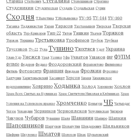
Стегалина
Старица
Статкевич
Столешников
Строгино
Студеникин
Студенческая
Суздаль
Суздальская
Сурин
Сходня
ТУ-95
ТУ-160
ТУ-144
Т.Валетина
Т.Мельяненко
Тарасов
Тверская
Таганка
Таджикистан
Таран
Тахтамышев
Тверская
Торжков
область
Тип-22
Тишкин
Тер-Крикоров
Титов
Ткачев
Третьяковка
Трофимов
Торжок
Торшина
Трубеж
Трубная
Тушино
Тюхтяев
Украина
Трусенков
Ту-22
Тула
Удот
ФУПМ
Унежев
Учватов
Ушаков
Улан-Удэ
Урал
Усенко
Уфа
ФВР
Феодоровский
ФУПМ50
Федоров
Федько
Ферапонтово
Филипенко
Франция
Фролкин
Фотоцентр
Фитиль
Фридман
Фурсенко
Херсон
Халтурин
Харитоньевский
Хасавюрт
Химки
Химкинское
Ходынка
Ховрино
Холод
Хохлов
водохранилище
Хорошево
Храм Всех Святых на Кулишках
Храм Святителя Николая в Клённиках
Храм
ЧБ
Хромченко
Успения на Успенском вражке
Ценькуш
Чатырдаг
Черников
Черноплеков
Чегем
Чекандин
Чечулинская
Чигирев
Чубаров
Шананин
Шапкин
Чикунов
Чувашия
Шаля
Шапиро
Шапошников
Шильников
Шаргунов
Шелапутин
Шендерович
Шматов
Шифрин
Шкуленко
Шолохов
Шпак
Шуваловский