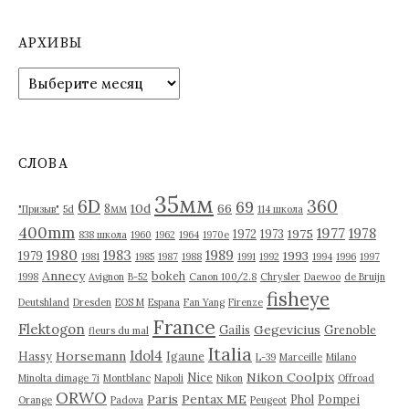
АРХИВЫ
А
р
х
и
в
СЛОВА
ы
35мм
6D
360
69
10d
66
8мм
"Призыв"
5d
114 школа
400mm
1977
1978
1975
1972
1973
838 школа
1960
1962
1964
1970е
1980
1983
1989
1993
1979
1981
1985
1987
1988
1991
1992
1994
1996
1997
Annecy
bokeh
1998
Avignon
B-52
Canon 100/2.8
Chrysler
Daewoo
de Bruijn
fisheye
Deutshland
Dresden
EOS M
Espana
Fan Yang
Firenze
France
Flektogon
Gegevicius
Gailis
Grenoble
fleurs du mal
Italia
Idol4
Horsemann
Hassy
Igaune
L-39
Marceille
Milano
Nikon Coolpix
Nice
Minolta dimage 7i
Montblanc
Napoli
Nikon
Offroad
ORWO
Paris
Pentax ME
Phol
Pompei
Orange
Padova
Peugeot