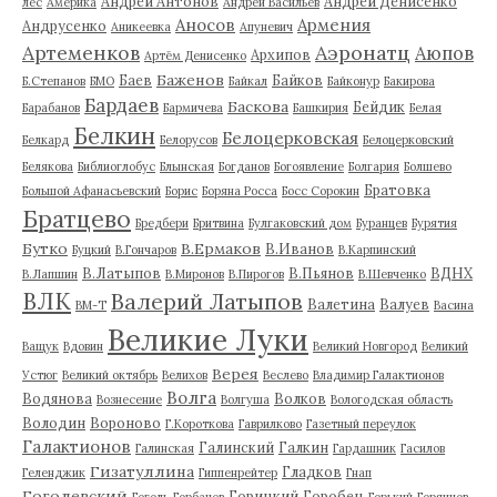
Андрей Антонов
Андрей Денисенко
лес
Америка
Андрей Васильев
Аносов
Армения
Андрусенко
Аникеевка
Апуневич
Артеменков
Аэронатц
Аюпов
Архипов
Артём Денисенко
Баженов
Баев
Байков
Б.Степанов
БМО
Байкал
Байконур
Бакирова
Бардаев
Баскова
Бейдик
Барабанов
Бармичева
Башкирия
Белая
Белкин
Белоцерковская
Белкард
Белорусов
Белоцерковский
Белякова
Библиоглобус
Блынская
Богданов
Богоявление
Болгария
Болшево
Братовка
Большой Афанасьевский
Борис
Боряна Росса
Босс Сорокин
Братцево
Бредбери
Бритвина
Булгаковский дом
Буранцев
Бурятия
Бутко
В.Ермаков
В.Иванов
Буцкий
В.Гончаров
В.Карпинский
В.Латыпов
В.Пьянов
ВДНХ
В.Лапшин
В.Миронов
В.Пирогов
В.Шевченко
ВЛК
Валерий Латыпов
Валетина
Валуев
ВМ-Т
Васина
Великие Луки
Ващук
Вдовин
Великий Новгород
Великий
Верея
Устюг
Великий октябрь
Велихов
Веслево
Владимир Галактионов
Волга
Водянова
Волков
Вознесение
Волгуша
Вологодская область
Володин
Вороново
Г.Короткова
Гаврилково
Газетный переулок
Галактионов
Галинский
Галкин
Галинская
Гардашник
Гасилов
Гизатуллина
Гладков
Геленджик
Гиппенрейтер
Гнап
Гоголевский
Горицкий
Горобец
Гоголь
Горбачев
Горький
Горяинов