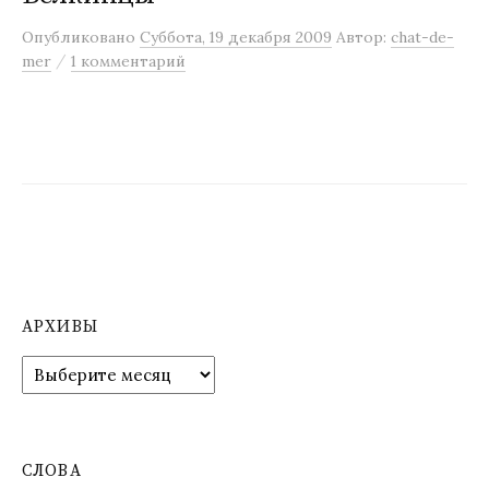
м
Опубликовано
Суббота, 19 декабря 2009
Автор:
chat-de-
у
/
mer
1 комментарий
АРХИВЫ
А
р
х
и
в
СЛОВА
ы