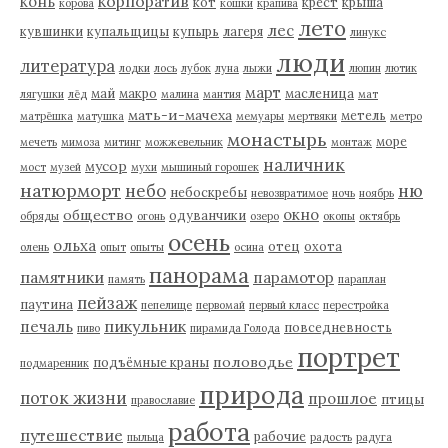
корпоратив
конь
кот
крест
крыша
корова
кошки
крапива
лето
лес
кувшинки
купальщицы
купырь
лагеря
линукс
люди
литература
лодки
лось
лубок
луна
лыжи
люпин
лютик
март
май
макро
масленица
лягушки
лёд
малина
мантия
мат
мать-и-мачеха
метель
матрёшка
матушка
мемуары
мертвяки
метро
монастырь
море
мечеть
мимоза
митинг
можжевельник
монтаж
наличник
мусор
мост
музей
мухи
мышиный горошек
натюрморт
небо
ню
небоскребы
невозвратимое
ночь
ноябрь
окно
общество
одуванчики
обряды
огонь
озеро
окопы
октябрь
осень
ольха
отец
охота
олень
опыт
опыты
осина
панорама
памятники
парамотор
память
параплан
пейзаж
паутина
пепелище
первомай
первый класс
перестройка
пикульник
печаль
повседневность
пиво
пирамида Голода
портрет
половодье
подъёмные краны
подмаренник
природа
поток жизни
прошлое
птицы
православие
работа
путешествие
рабочие
пыльца
радость
радуга