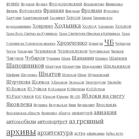
Феодоровский
ФУПМ50
Федоров
Федько
Ферапонтово
Филипенко
Франция
Фролкин
Фотоцентр
Фитиль
Фридман
Фурсенко
Херсон
Халтурин
Харитоньевский
Хасавюрт
Химки
Химкинское
Ходынка
Ховрино
Холод
Хохлов
водохранилище
Хорошево
Храм Всех Святых на Кулишках
Храм Святителя Николая в Клённиках
Храм
ЧБ
Хромченко
Успения на Успенском вражке
Ценькуш
Чатырдаг
Черников
Черноплеков
Чегем
Чекандин
Чечулинская
Чигирев
Чубаров
Шананин
Шапкин
Чикунов
Чувашия
Шаля
Шапиро
Шапошников
Шильников
Шаргунов
Шелапутин
Шендерович
Шматов
Шифрин
Шкуленко
Шолохов
Шпак
Шуваловский
Шурупова
Щелчков
Э.Ермаков
Экомасов
Электроугли
Эльтюбю
Ю.Волков
Ю.Зуйков
Ю.Козырев
Ю.Митягин
Ю.П.Петров
Яблоки на снегу
Ю.Разгуляев
Ю12
Юрасов
Юрьева
ЯК-130
Яковлева
Ярославль
Якушина
Яндульская
Янин
Янушкевич
авиация
авиамузей
Ярославская область
Ярошенко
абажур
аз грешный
автомобили
автопортрет
архивы
архитектура
астра
африканцы
бабье лето