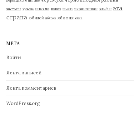
Вернадского
цыгане
эта
школа
шлюз
экраноплан
эльфы
чистотел
чучела
шмель
страна
яблоня
юбилей
яблоки
ёлка
МЕТА
Войти
Лента записей
Лента комментариев
WordPress.org