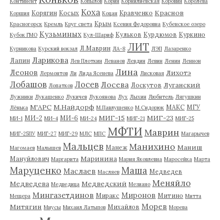
Континент
Копылов
Корин
Корнилиевская
Коровин
Королева
Коха
Краснов
Корягин
Косых
Кравченко
Коршия
Коцан
Крым
Красногорск
Кремль
Круг света
Ксения Федоровна
Кубенское озеро
Кузьминых
Кульков
Курдюмов
Куркино
Кубок ГМО
Кул-Шариф
ЛИТ
Л.Маврин
Курникова
Курский вокзал
ЛА-8
ЛЭП
Лазаренко
Ларикова
Лапин
Лев Плоткин
Леванов
Левдин
Левин
Ленин
Леннон
Лина
Леонов
Лихотэ
Лермонтов
Ли
Лида Ясенева
Лисковая
Лобашов
Лосев
Лосева
Луганский
Лоскутов
Лопатков
Лужники
Лукашенко
Лукичев
Лукоянова
Лух
Лыхин
Любитель
Лягушкин
М'АРС
М.Найдорф
МАКС
МГУ
Лёнька
М.Павлушенко
М.Сидорюк
МИГ-15
МИГ-23
МИ-2
МИ-6
МИ-1
МИ-4
МИ-24
МИГ-21
МИГ-25
МФТИ
Маврин
МИГ-25ПУ
МИГ-27
МИГ-29
МЛС
МПС
Магарычев
Мальцев
Манихино
Маниш
Манеж
Магомаев
Малышев
Маринина
Мануйлович
Маргарита
Мария Яковлевна
Маросейка
Марта
Маруценко
Маша
Маслаев
Медведев
Масляев
Меняйло
Медведева
Медведский
Медведица
Мезиано
Мингазетдинов
Миронов
Миракс
Митино
Мещера
Митта
Морев
Митягин
Михайлов
Миусы
Михаил Латыпов
Морева