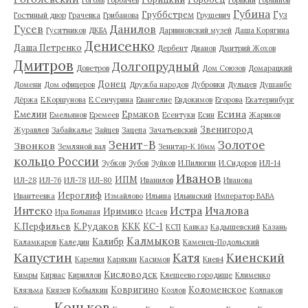
Губина
Груббстрем
Гуз
Гостиный двор
Грачевка
Грибанова
Грушевич
Гусев
Данилов
Гусятников
ДКБА
Дарвиновский музей
Даша Корягина
Денисенко
Даша Петренко
Дербент
Дианов
Дмитрий Жохов
Дмитров
Долгопрудный
Доветров
Дом Союзов
Домарацкий
Донец
Домени
Дом офицеров
Дружба народов
Дубровки
Дульцев
Душанбе
Дёржа
Е.Коршунова
Е.Сенчурина
Евангелие
Евдокимов
Егорова
Екатеринбург
Есина
Емелин
Ермаков
Емельянов
Еремеев
Есентуки
Есин
Жариков
Звенигород
Журавлев
Забайкалье
Зайцев
Зацепа
Зачатьевский
Зенит-В
Золотое
Звонков
Земляной вал
Зенитар-К 16мм
кольцо России
Зубков
Зубов
Зуйков
И.Пилюгин
И.Сидоров
ИЛ-14
Иванов
ИПМ
ИЛ-28
ИЛ-76
ИЛ-78
ИЛ-80
Иванилов
Иванова
Иероглиф
Ивантеевка
Измайлово
Ильина
Ильинский
Император ВАВА
Истра
Интеко
Ичалова
Иримико
Ира Большая
Исаев
К.Перфильев
К.Рудаков
ККК
КС-1
КСП
Кавказ
Кадышевский
Казань
Калмыков
Калибр
Каламкаров
Каледин
Каменец-Подольский
Капустин
Катя
Киенский
Карелия
Карякин
Касимов
Киев4
Кисловодск
Кимры
Кирвас
Кириллов
Клещеево городище
Клименко
Ковригино
Коломенское
Клязьма
Князев
Кобылкин
Козлов
Колпаков
Коньков