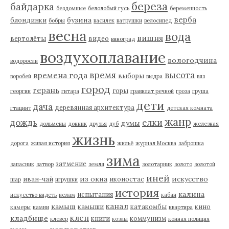
береза
байдарка
бездомные
белолобый гусь
беременность
верба
бузина
блондинки
бобры
василек
ватрушки
велосипед
весна
вода
вишня
вертолёты
видео
виноград
воздухоплавание
вологодчина
водоросли
время
высота
времена года
выборы
воробей
выдра
вяз
город
герань
горы
георгин
гитара
гравилат речной
гроза
груша
дети
дача
деревянная архитектура
гтацинт
детская комната
жанр
дождь
елки
думы
дольмены
донник
друзья
дуб
железная
жизнь
дорога
живая история
жильё
журнал Москва
заброшка
зима
затмение
запасник
затвор
земля
золотарник
золото
золотой
иней
из окна
искусство
иван-чай
иконостас
шар
игрушки
история
калина
испытания
искусство видеть
ислам
кабан
канал
камыш
камыши
катакомбы
кино
камеры
камни
квартира
клен
кладбище
книги
коммунизм
клевер
козлы
конная полиция