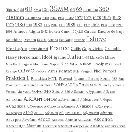
35мм
6D
360
69
10d
66
8мм
"Призыв"
5d
114 школа
400mm
1977
1978
1975
1972
1973
838 школа
1960
1962
1964
1970е
1980
1983
1989
1993
1979
1981
1985
1987
1988
1991
1992
1994
1996
1997
Annecy
bokeh
1998
Avignon
B-52
Canon 100/2.8
Chrysler
Daewoo
de Bruijn
fisheye
Deutshland
Dresden
EOS M
Espana
Fan Yang
Firenze
France
Flektogon
Gegevicius
Gailis
Grenoble
fleurs du mal
Italia
Idol4
Horsemann
Hassy
Igaune
L-39
Marceille
Milano
Nikon Coolpix
Nice
Minolta dimage 7i
Montblanc
Napoli
Nikon
Offroad
ORWO
Paris
Pentax ME
Phol
Pompei
Orange
Padova
Peugeot
Praktica L
Praktica MTL
Provost
Roma
Raymond Rutting
RSS
San
SONY ALPHA 7
Francisco
Savin
Siena
Sirmione
Sony NEX-5T
Suchy
Venezia
Volvo 340
void
Verona
via
Zeiss
А-380
А.Белкин
А.Буранцев
А.Бутко
А.К.Антонов
А.Галкин
А.Литинецкий
А.Медведев
А.Морев
А.Садиков
А.Ушаков
А.Семенов
А.Соколов
А.Спирин
А.Халтурин
АН-2
Абрамочкин
А.Щугорев
АН-70
Абрамов
Абулхатин
Абхазия
Аксенов
Агеев
Австрия
Автобанк
Агидель
Акимов
Акимович
Альпы
Александр Маврин
Алешин
Алексеев
Алфреймс
Алёшкинский