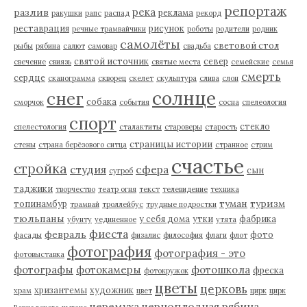
репортаж
река
разлив
реклама
ракушки
рапс
распад
рекорд
реставрация
рисунок
речные трамвайчики
роботы
родители
родник
самолёты
световой стол
рыбы
рябина
салют
самовар
свадьба
святой источник
север
свечение
свиязь
святые места
семейские
семья
смерть
сердце
сканограмма
скворец
скелет
скульптура
слива
слон
солнце
снег
собака
сморчок
события
сосна
спелеология
спорт
стекло
спелестология
сталактиты
староверы
старость
страницы истории
стены
страна берёзового ситца
странное
стрим
счастье
стройка
студия
сфера
сын
сугроб
таджики
творчество
театр огня
текст
телевидение
техника
туман
туризм
топинамбур
трамвай
троллейбус
трудные подростки
тюльпаны
у себя дома
утки
фабрика
убунту
уединенное
утята
фиеста
февраль
фото
фасады
физалис
философия
флаги
флот
фотография
фотография - это
фотовыставка
фотографы
фотокамеры
фотошкола
фреска
фотокружок
цветы
церковь
хризантемы
художник
храм
цвет
цирк
цирк
черемуха
черноплодная рябина