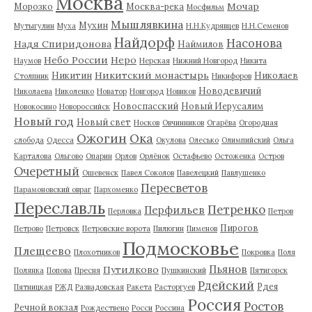
Москва
Мочар
Морозко
Москва-река
Мосфильм
Мышлявкина
Мухин
Мутыгулин
Муха
Н.Н.Кудрявцев
Н.Н.Семенов
Найдорф
Насонова
Надя Спиридонова
Наймилов
Небо России
Неро
Наумов
Нерская
Нижний Новгород
Никита
Никитский монастырь
Никитин
Николаев
Столпник
Никифоров
Новодевичий
Николаева
Николенко
Новатор
Новгород
Новиков
Новоспасский
Новый Иерусалим
Новокосино
Новороссийск
Новый год
Новый свет
Носков
Овчинников
Огарёва
Огородная
Ожогин
Ока
слобода
Одесса
Окулова
Олесько
Олимпийский
Ольга
Карталова
Ольгово
Опарин
Орлов
Орлёнок
Остафьево
Остоженка
Остров
Очеретный
Ошевенск
Павел Соколов
Павелецкий
Павлушенко
Пересветов
Парамоновский овраг
Пархоменко
Переславль
Петренко
Перфильев
Перловка
Петров
Пирогов
Петрово
Петровск
Петровские ворота
Пилюгин
Пименов
Подмосковье
Плещеево
Плохотников
Покровка
Поля
Пьянов
Путилково
Полянка
Попова
Пресня
Пушкинский
Пятигорск
Рдейский
Рдея
Пятницкая
РЖД
Развадовская
Ракета
Расторгуев
Россия
Ростов
Речной вокзал
Рождествено
Росси
Россина