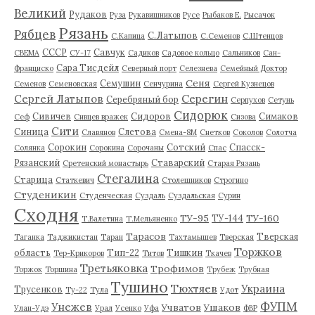
Великий
Рудаков
Руза
Рукавишников
Русе
Рыбаков Е.
Рысачок
Рязань
Рябцев
С.Латыпов
С.Капица
С.Семенов
С.Штенцов
СССР
Савчук
СВЕМА
СУ-17
Садиков
Садовое кольцо
Сальников
Сан-
Сара Тисдейл
Франциско
Северный порт
Селезнева
Семейный Доктор
Сеня
Семушин
Семенов
Семеновская
Сенчурина
Сергей Кузнецов
Серегин
Сергей Латыпов
Серебряный бор
Серпухов
Сетунь
Сидорюк
Сивичев
Сидоров
Симаков
Сеф
Сивцев вражек
Сизова
Сити
Синица
Слетова
Славянов
Смена-8М
Снетков
Соколов
Солотча
Сорокин
Сотский
Спасск-
Солянка
Сорокина
Сорочаны
Спас
Рязанский
Ставарский
Сретенский монастырь
Старая Рязань
Стегалина
Старица
Статкевич
Столешников
Строгино
Студеникин
Студенческая
Суздаль
Суздальская
Сурин
Сходня
ТУ-95
ТУ-160
ТУ-144
Т.Валетина
Т.Мельяненко
Тарасов
Тверская
Таганка
Таджикистан
Таран
Тахтамышев
Тверская
Торжков
область
Тип-22
Тишкин
Тер-Крикоров
Титов
Ткачев
Третьяковка
Трофимов
Торжок
Торшина
Трубеж
Трубная
Тушино
Тюхтяев
Украина
Трусенков
Ту-22
Тула
Удот
ФУПМ
Унежев
Учватов
Ушаков
Улан-Удэ
Урал
Усенко
Уфа
ФВР