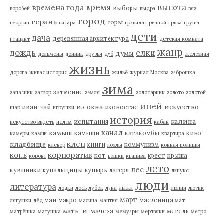
время
высота
времена года
выборы
воробей
выдра
вяз
город
герань
горы
георгин
гитара
гравилат речной
гроза
груша
дети
дача
деревянная архитектура
гтацинт
детская комната
жанр
дождь
елки
думы
дольмены
донник
друзья
дуб
железная
жизнь
дорога
живая история
жильё
журнал Москва
заброшка
зима
затмение
запасник
затвор
земля
золотарник
золото
золотой
иней
из окна
искусство
иван-чай
иконостас
шар
игрушки
история
калина
испытания
искусство видеть
ислам
кабан
канал
камыш
камыши
катакомбы
кино
камеры
камни
квартира
клен
кладбище
книги
коммунизм
клевер
козлы
конная полиция
корпоратив
конь
кот
крест
крыша
корова
кошки
крапива
лето
лес
кувшинки
купальщицы
купырь
лагеря
линукс
люди
литература
лодки
лось
лубок
луна
лыжи
люпин
лютик
март
май
макро
масленица
лягушки
лёд
малина
мантия
мат
мать-и-мачеха
метель
матрёшка
матушка
мемуары
мертвяки
метро