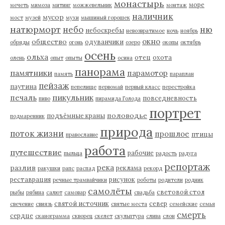
монастырь
море
мечеть
мимоза
митинг
можжевельник
монтаж
наличник
мусор
мост
музей
мухи
мышиный горошек
натюрморт
небо
ню
небоскребы
невозвратимое
ночь
ноябрь
окно
общество
одуванчики
обряды
огонь
озеро
окопы
октябрь
осень
ольха
отец
охота
олень
опыт
опыты
осина
панорама
памятники
парамотор
память
параплан
пейзаж
паутина
пепелище
первомай
первый класс
перестройка
пикульник
печаль
повседневность
пиво
пирамида Голода
портрет
половодье
подъёмные краны
подмаренник
природа
поток жизни
прошлое
птицы
православие
работа
путешествие
рабочие
пыльца
радость
радуга
репортаж
река
разлив
реклама
ракушки
рапс
распад
рекорд
реставрация
рисунок
речные трамвайчики
роботы
родители
родник
самолёты
световой стол
рыбы
рябина
салют
самовар
свадьба
святой источник
север
свечение
свиязь
святые места
семейские
семья
смерть
сердце
сканограмма
скворец
скелет
скульптура
слива
слон