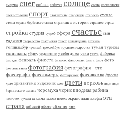
солнце
снег
собака
сморчок
события
сосна
спелеология
спорт
стекло
спелестология
сталактиты
староверы
старость
страницы истории
стены
страна берёзового ситца
странное
стрим
счастье
стройка
студия
сфера
сын
сугроб
таджики
творчество
театр огня
текст
телевидение
техника
туман
туризм
топинамбур
трамвай
троллейбус
трудные подростки
тюльпаны
у себя дома
утки
фабрика
убунту
уединенное
утята
фиеста
февраль
фото
фасады
физалис
философия
флаги
флот
фотография
фотография - это
фотовыставка
фотографы
фотокамеры
фотошкола
фреска
фотокружок
цветы
церковь
хризантемы
художник
храм
цвет
цирк
цирк
черемуха
черноплодная рябина
Вернадского
цыгане
эта
школа
шлюз
экраноплан
эльфы
чистотел
чучела
шмель
страна
яблоня
юбилей
яблоки
ёлка