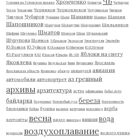
ЧБ
Хромченко
Успения на Успенском вражке
Ценькуш
Чатырдаг
Черников
Черноплеков
Чегем
Чекандин
Чечулинская
Чигирев
Чубаров
Шананин
Шапкин
Чикунов
Чувашия
Шаля
Шапиро
Шапошников
Шильников
Шаргунов
Шелапутин
Шендерович
Шматов
Шифрин
Шкуленко
Шолохов
Шпак
Шуваловский
Шурупова
Щелчков
Э.Ермаков
Экомасов
Электроугли
Эльтюбю
Ю.Волков
Ю.Зуйков
Ю.Козырев
Ю.Митягин
Ю.П.Петров
Яблоки на снегу
Ю.Разгуляев
Ю12
Юрасов
Юрьева
ЯК-130
Яковлева
Ярославль
Якушина
Яндульская
Янин
Янушкевич
авиация
авиамузей
Ярославская область
Ярошенко
абажур
аз грешный
автомобили
автопортрет
архивы
архитектура
астра
африканцы
бабье лето
береза
байдарка
бездомные
белолобый гусь
беременность
верба
бузина
блондинки
бобры
василек
ватрушки
велосипед
весна
вода
вишня
вертолёты
видео
виноград
воздухоплавание
вологодчина
водоросли