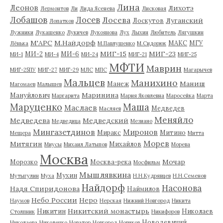
Лина
Леонов
Лихотэ
Лермонтов
Ли
Лида Ясенева
Лисковая
Лобашов
Лосев
Лосева
Луганский
Лоскутов
Лопатков
Лужники
Лукашенко
Лукичев
Лукоянова
Лух
Лыхин
Любитель
Лягушкин
М'АРС
М.Найдорф
МАКС
МГУ
Лёнька
М.Павлушенко
М.Сидорюк
МИГ-15
МИГ-23
МИ-2
МИ-6
МИ-1
МИ-4
МИ-24
МИГ-21
МИГ-25
МФТИ
Маврин
МИГ-25ПУ
МИГ-27
МИГ-29
МЛС
МПС
Магарычев
Мальцев
Манихино
Маниш
Манеж
Магомаев
Малышев
Маринина
Мануйлович
Маргарита
Мария Яковлевна
Маросейка
Марта
Маруценко
Маша
Маслаев
Медведев
Масляев
Меняйло
Медведева
Медведский
Медведица
Мезиано
Мингазетдинов
Миронов
Миракс
Митино
Мещера
Митта
Морев
Митягин
Михайлов
Миусы
Михаил Латыпов
Морева
Москва
Мочар
Морозко
Москва-река
Мосфильм
Мышлявкина
Мухин
Мутыгулин
Муха
Н.Н.Кудрявцев
Н.Н.Семенов
Найдорф
Насонова
Надя Спиридонова
Наймилов
Небо России
Неро
Наумов
Нерская
Нижний Новгород
Никита
Никитский монастырь
Никитин
Николаев
Столпник
Никифоров
Новодевичий
Николаева
Николенко
Новатор
Новгород
Новиков