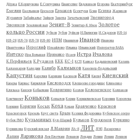
Дёржа
Е.Коршунова
Е.Сенчурина
Евангелие
Евдокимов
Егорова
Екатеринбург
Есина
Емелин
Ермаков
Емельянов
Еремеев
Есентуки
Есин
Жариков
Звенигород
Журавлев
Забайкалье
Зайцев
Зацепа
Зачатьевский
Зенит-В
Золотое
Звонков
Земляной вал
Зенитар-К 16мм
кольцо России
Зубков
Зубов
Зуйков
И.Пилюгин
И.Сидоров
ИЛ-14
Иванов
ИПМ
ИЛ-28
ИЛ-76
ИЛ-78
ИЛ-80
Иванилов
Иванова
Иероглиф
Ивантеевка
Измайлово
Ильина
Ильинский
Император ВАВА
Истра
Интеко
Ичалова
Иримико
Ира Большая
Исаев
К.Перфильев
К.Рудаков
ККК
КС-1
КСП
Кавказ
Кадышевский
Казань
Калмыков
Калибр
Каламкаров
Каледин
Каменец-Подольский
Капустин
Катя
Киенский
Карелия
Карякин
Касимов
Киев4
Кисловодск
Кимры
Кирвас
Кириллов
Клещеево городище
Клименко
Ковригино
Коломенское
Клязьма
Князев
Кобылкин
Козлов
Колпаков
Коньков
Континент
Копылов
Корин
Корнилиевская
Коровин
Королева
Коха
Краснов
Корягин
Косых
Кравченко
Коршия
Коцан
Крым
Красногорск
Кремль
Круг света
Ксения Федоровна
Кубенское озеро
Кузьминых
Кульков
Курдюмов
Куркино
Кубок ГМО
Кул-Шариф
ЛИТ
Л.Маврин
Курникова
Курский вокзал
ЛА-8
ЛЭП
Лазаренко
Ларикова
Лапин
Лев Плоткин
Леванов
Левдин
Левин
Ленин
Леннон