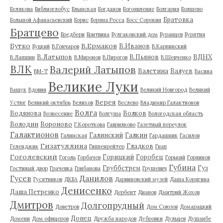
Белякова
Библиоглобус
Блынская
Богданов
Богоявление
Болгария
Болшево
Братовка
Большой Афанасьевский
Борис
Боряна Росса
Босс Сорокин
Братцево
Бредбери
Бритвина
Булгаковский дом
Буранцев
Бурятия
Бутко
В.Ермаков
В.Иванов
Буцкий
В.Гончаров
В.Карпинский
В.Латыпов
В.Пьянов
ВДНХ
В.Лапшин
В.Миронов
В.Пирогов
В.Шевченко
ВЛК
Валерий Латыпов
Валетина
Валуев
ВМ-Т
Васина
Великие Луки
Ващук
Вдовин
Великий Новгород
Великий
Верея
Устюг
Великий октябрь
Велихов
Веслево
Владимир Галактионов
Волга
Водянова
Волков
Вознесение
Волгуша
Вологодская область
Володин
Вороново
Г.Короткова
Гаврилково
Газетный переулок
Галактионов
Галинский
Галкин
Галинская
Гардашник
Гасилов
Гизатуллина
Гладков
Геленджик
Гиппенрейтер
Гнап
Гоголевский
Горицкий
Горобец
Гоголь
Горбачев
Горький
Горяинов
Губина
Груббстрем
Гуз
Гостиный двор
Грачевка
Грибанова
Грушевич
Гусев
Данилов
Гусятников
ДКБА
Дарвиновский музей
Даша Корягина
Денисенко
Даша Петренко
Дербент
Дианов
Дмитрий Жохов
Дмитров
Долгопрудный
Доветров
Дом Союзов
Домарацкий
Донец
Домени
Дом офицеров
Дружба народов
Дубровки
Дульцев
Душанбе