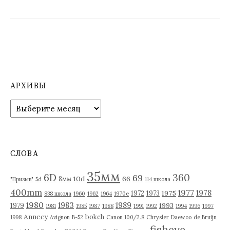
АРХИВЫ
А
р
х
и
в
СЛОВА
ы
35мм
6D
360
69
10d
66
8мм
"Призыв"
5d
114 школа
400mm
1977
1978
1975
1972
1973
838 школа
1960
1962
1964
1970е
1980
1983
1989
1993
1979
1981
1985
1987
1988
1991
1992
1994
1996
1997
Annecy
bokeh
1998
Avignon
B-52
Canon 100/2.8
Chrysler
Daewoo
de Bruijn
fisheye