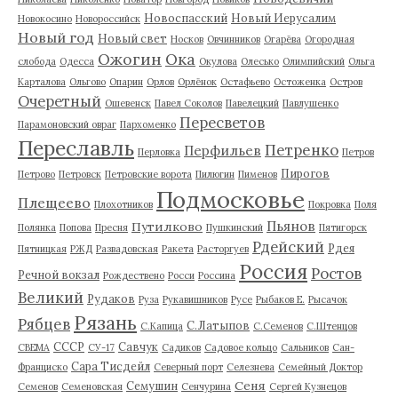
Новоспасский
Новый Иерусалим
Новокосино
Новороссийск
Новый год
Новый свет
Носков
Овчинников
Огарёва
Огородная
Ожогин
Ока
слобода
Одесса
Окулова
Олесько
Олимпийский
Ольга
Карталова
Ольгово
Опарин
Орлов
Орлёнок
Остафьево
Остоженка
Остров
Очеретный
Ошевенск
Павел Соколов
Павелецкий
Павлушенко
Пересветов
Парамоновский овраг
Пархоменко
Переславль
Петренко
Перфильев
Перловка
Петров
Пирогов
Петрово
Петровск
Петровские ворота
Пилюгин
Пименов
Подмосковье
Плещеево
Плохотников
Покровка
Поля
Пьянов
Путилково
Полянка
Попова
Пресня
Пушкинский
Пятигорск
Рдейский
Рдея
Пятницкая
РЖД
Развадовская
Ракета
Расторгуев
Россия
Ростов
Речной вокзал
Рождествено
Росси
Россина
Великий
Рудаков
Руза
Рукавишников
Русе
Рыбаков Е.
Рысачок
Рязань
Рябцев
С.Латыпов
С.Капица
С.Семенов
С.Штенцов
СССР
Савчук
СВЕМА
СУ-17
Садиков
Садовое кольцо
Сальников
Сан-
Сара Тисдейл
Франциско
Северный порт
Селезнева
Семейный Доктор
Сеня
Семушин
Семенов
Семеновская
Сенчурина
Сергей Кузнецов