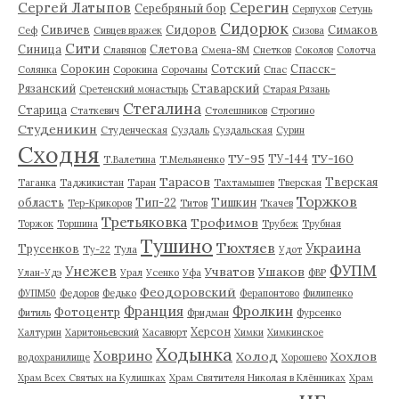
Серегин
Сергей Латыпов
Серебряный бор
Серпухов
Сетунь
Сидорюк
Сивичев
Сидоров
Симаков
Сеф
Сивцев вражек
Сизова
Сити
Синица
Слетова
Славянов
Смена-8М
Снетков
Соколов
Солотча
Сорокин
Сотский
Спасск-
Солянка
Сорокина
Сорочаны
Спас
Рязанский
Ставарский
Сретенский монастырь
Старая Рязань
Стегалина
Старица
Статкевич
Столешников
Строгино
Студеникин
Студенческая
Суздаль
Суздальская
Сурин
Сходня
ТУ-95
ТУ-160
ТУ-144
Т.Валетина
Т.Мельяненко
Тарасов
Тверская
Таганка
Таджикистан
Таран
Тахтамышев
Тверская
Торжков
область
Тип-22
Тишкин
Тер-Крикоров
Титов
Ткачев
Третьяковка
Трофимов
Торжок
Торшина
Трубеж
Трубная
Тушино
Тюхтяев
Украина
Трусенков
Ту-22
Тула
Удот
ФУПМ
Унежев
Учватов
Ушаков
Улан-Удэ
Урал
Усенко
Уфа
ФВР
Феодоровский
ФУПМ50
Федоров
Федько
Ферапонтово
Филипенко
Франция
Фролкин
Фотоцентр
Фитиль
Фридман
Фурсенко
Херсон
Халтурин
Харитоньевский
Хасавюрт
Химки
Химкинское
Ходынка
Ховрино
Холод
Хохлов
водохранилище
Хорошево
Храм Всех Святых на Кулишках
Храм Святителя Николая в Клённиках
Храм