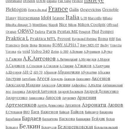
Deutshland
Dresden
EOS M
Espana
Fan Yang
Firenze
France
Flektogon
Gegevicius
Gailis
Grenoble
fleurs du mal
Italia
Idol4
Horsemann
Hassy
Igaune
L-39
Marceille
Milano
Nikon Coolpix
Nice
Minolta dimage 7i
Montblanc
Napoli
Nikon
Offroad
ORWO
Paris
Pentax ME
Phol
Pompei
Orange
Padova
Peugeot
Praktica L
Praktica MTL
Provost
Roma
Raymond Rutting
RSS
San
SONY ALPHA 7
Francisco
Savin
Siena
Sirmione
Sony NEX-5T
Suchy
Venezia
Volvo 340
void
Verona
via
Zeiss
А-380
А.Белкин
А.Буранцев
А.Бутко
А.К.Антонов
А.Галкин
А.Литинецкий
А.Медведев
А.Морев
А.Садиков
А.Ушаков
А.Семенов
А.Соколов
А.Спирин
А.Халтурин
АН-2
Абрамочкин
А.Щугорев
АН-70
Абрамов
Абулхатин
Абхазия
Аксенов
Агеев
Австрия
Автобанк
Агидель
Акимов
Акимович
Альпы
Александр Маврин
Алешин
Алексеев
Алфреймс
Алёшкинский
Андрей Антонов
Андрей Денисенко
лес
Америка
Андрей Васильев
Аносов
Армения
Андрусенко
Аникеевка
Апуневич
Артеменков
Аэронатц
Аюпов
Архипов
Артём Денисенко
Баженов
Баев
Байков
Б.Степанов
БМО
Байкал
Байконур
Бакирова
Бардаев
Баскова
Бейдик
Барабанов
Бармичева
Башкирия
Белая
Белкин
Белоцерковская
Белкард
Белорусов
Белоцерковский