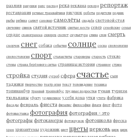
репортаж
река
разлив
реклама
ракушки
рапс
распад
рекорд
реставрация
рисунок
речные трамвайчики
роботы
родители
родник
самолёты
световой стол
рыбы
рябина
салют
самовар
свадьба
святой источник
север
свечение
свиязь
святые места
семейские
семья
смерть
сердце
сканограмма
скворец
скелет
скульптура
слива
слон
солнце
снег
собака
сморчок
события
сосна
спелеология
спорт
стекло
спелестология
сталактиты
староверы
старость
страницы истории
стены
страна берёзового ситца
странное
стрим
счастье
стройка
студия
сфера
сын
сугроб
таджики
творчество
театр огня
текст
телевидение
техника
туман
туризм
топинамбур
трамвай
троллейбус
трудные подростки
тюльпаны
у себя дома
утки
фабрика
убунту
уединенное
утята
фиеста
февраль
фото
фасады
физалис
философия
флаги
флот
фотография
фотография - это
фотовыставка
фотографы
фотокамеры
фотошкола
фреска
фотокружок
цветы
церковь
хризантемы
художник
храм
цвет
цирк
цирк
черемуха
черноплодная рябина