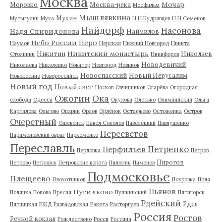
Москва
Мочар
Морозко
Москва-река
Мосфильм
Мышлявкина
Мухин
Мутыгулин
Муха
Н.Н.Кудрявцев
Н.Н.Семенов
Найдорф
Насонова
Надя Спиридонова
Наймилов
Небо России
Неро
Наумов
Нерская
Нижний Новгород
Никита
Никитский монастырь
Никитин
Николаев
Столпник
Никифоров
Новодевичий
Николаева
Николенко
Новатор
Новгород
Новиков
Новоспасский
Новый Иерусалим
Новокосино
Новороссийск
Новый год
Новый свет
Носков
Овчинников
Огарёва
Огородная
Ожогин
Ока
слобода
Одесса
Окулова
Олесько
Олимпийский
Ольга
Карталова
Ольгово
Опарин
Орлов
Орлёнок
Остафьево
Остоженка
Остров
Очеретный
Ошевенск
Павел Соколов
Павелецкий
Павлушенко
Пересветов
Парамоновский овраг
Пархоменко
Переславль
Петренко
Перфильев
Перловка
Петров
Пирогов
Петрово
Петровск
Петровские ворота
Пилюгин
Пименов
Подмосковье
Плещеево
Плохотников
Покровка
Поля
Пьянов
Путилково
Полянка
Попова
Пресня
Пушкинский
Пятигорск
Рдейский
Рдея
Пятницкая
РЖД
Развадовская
Ракета
Расторгуев
Россия
Ростов
Речной вокзал
Рождествено
Росси
Россина