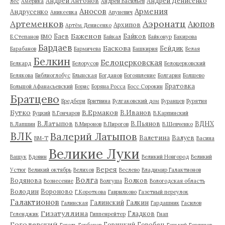
Андрей Антонов
Андрей Денисенко
лес
Америка
Андрей Васильев
Аносов
Армения
Андрусенко
Аникеевка
Апуневич
Артеменков
Аэронатц
Аюпов
Архипов
Артём Денисенко
Баженов
Баев
Байков
Б.Степанов
БМО
Байкал
Байконур
Бакирова
Бардаев
Баскова
Бейдик
Барабанов
Бармичева
Башкирия
Белая
Белкин
Белоцерковская
Белкард
Белорусов
Белоцерковский
Белякова
Библиоглобус
Блынская
Богданов
Богоявление
Болгария
Болшево
Братовка
Большой Афанасьевский
Борис
Боряна Росса
Босс Сорокин
Братцево
Бредбери
Бритвина
Булгаковский дом
Буранцев
Бурятия
Бутко
В.Ермаков
В.Иванов
Буцкий
В.Гончаров
В.Карпинский
В.Латыпов
В.Пьянов
ВДНХ
В.Лапшин
В.Миронов
В.Пирогов
В.Шевченко
ВЛК
Валерий Латыпов
Валетина
Валуев
ВМ-Т
Васина
Великие Луки
Ващук
Вдовин
Великий Новгород
Великий
Верея
Устюг
Великий октябрь
Велихов
Веслево
Владимир Галактионов
Волга
Водянова
Волков
Вознесение
Волгуша
Вологодская область
Володин
Вороново
Г.Короткова
Гаврилково
Газетный переулок
Галактионов
Галинский
Галкин
Галинская
Гардашник
Гасилов
Гизатуллина
Гладков
Геленджик
Гиппенрейтер
Гнап
Гоголевский
Горицкий
Горобец
Гоголь
Горбачев
Горький
Горяинов