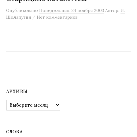
м
Опубликовано
Понедельник, 24 ноября 2003
Автор:
И.
у
/
Шелапутин
Нет комментариев
АРХИВЫ
А
р
х
и
в
СЛОВА
ы