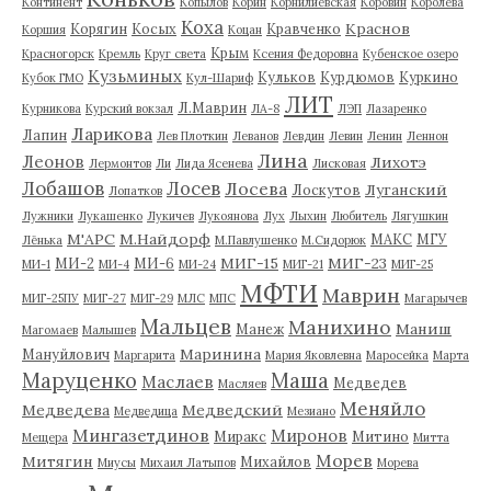
Континент
Копылов
Корин
Корнилиевская
Коровин
Королева
Коха
Краснов
Корягин
Косых
Кравченко
Коршия
Коцан
Крым
Красногорск
Кремль
Круг света
Ксения Федоровна
Кубенское озеро
Кузьминых
Кульков
Курдюмов
Куркино
Кубок ГМО
Кул-Шариф
ЛИТ
Л.Маврин
Курникова
Курский вокзал
ЛА-8
ЛЭП
Лазаренко
Ларикова
Лапин
Лев Плоткин
Леванов
Левдин
Левин
Ленин
Леннон
Лина
Леонов
Лихотэ
Лермонтов
Ли
Лида Ясенева
Лисковая
Лобашов
Лосев
Лосева
Луганский
Лоскутов
Лопатков
Лужники
Лукашенко
Лукичев
Лукоянова
Лух
Лыхин
Любитель
Лягушкин
М'АРС
М.Найдорф
МАКС
МГУ
Лёнька
М.Павлушенко
М.Сидорюк
МИГ-15
МИГ-23
МИ-2
МИ-6
МИ-1
МИ-4
МИ-24
МИГ-21
МИГ-25
МФТИ
Маврин
МИГ-25ПУ
МИГ-27
МИГ-29
МЛС
МПС
Магарычев
Мальцев
Манихино
Маниш
Манеж
Магомаев
Малышев
Маринина
Мануйлович
Маргарита
Мария Яковлевна
Маросейка
Марта
Маруценко
Маша
Маслаев
Медведев
Масляев
Меняйло
Медведева
Медведский
Медведица
Мезиано
Мингазетдинов
Миронов
Миракс
Митино
Мещера
Митта
Морев
Митягин
Михайлов
Миусы
Михаил Латыпов
Морева