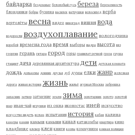
береза
байдарка
бездомные
белолобый гусь
беременность
верба
бузина
блондинки
бобры
василек
ватрушки
велосипед
весна
вода
вишня
вертолёты
видео
виноград
воздухоплавание
вологодчина
водоросли
время
высота
времена года
выборы
воробей
выдра
вяз
город
герань
горы
георгин
гитара
гравилат речной
гроза
груша
дети
дача
деревянная архитектура
гтацинт
детская комната
жанр
дождь
елки
думы
дольмены
донник
друзья
дуб
железная
жизнь
дорога
живая история
жильё
журнал Москва
заброшка
зима
затмение
запасник
затвор
земля
золотарник
золото
золотой
иней
из окна
искусство
иван-чай
иконостас
шар
игрушки
история
калина
испытания
искусство видеть
ислам
кабан
канал
камыш
камыши
катакомбы
кино
камеры
камни
квартира
клен
кладбище
книги
коммунизм
клевер
козлы
конная полиция