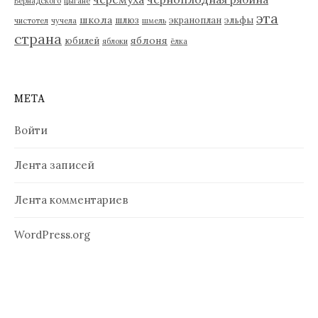
Вернадского
цыгане
эта
школа
шлюз
экраноплан
эльфы
чистотел
чучела
шмель
страна
яблоня
юбилей
яблоки
ёлка
МЕТА
Войти
Лента записей
Лента комментариев
WordPress.org