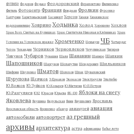
Феодоровский
ФУПМ50
Федоров
Федько
Ферапонтово
Филипенко
Франция
Фролкин
Фотоцентр
Фитиль
Фридман
Фурсенко
Херсон
Халтурин
Харитоньевский
Хасавюрт
Химки
Химкинское
Ходынка
Ховрино
Холод
Хохлов
водохранилище
Хорошево
Храм Всех Святых на Кулишках
Храм Святителя Николая в Клённиках
Храм
ЧБ
Хромченко
Успения на Успенском вражке
Ценькуш
Чатырдаг
Черников
Черноплеков
Чегем
Чекандин
Чечулинская
Чигирев
Чубаров
Шананин
Шапкин
Чикунов
Чувашия
Шаля
Шапиро
Шапошников
Шильников
Шаргунов
Шелапутин
Шендерович
Шматов
Шифрин
Шкуленко
Шолохов
Шпак
Шуваловский
Шурупова
Щелчков
Э.Ермаков
Экомасов
Электроугли
Эльтюбю
Ю.Волков
Ю.Зуйков
Ю.Козырев
Ю.Митягин
Ю.П.Петров
Яблоки на снегу
Ю.Разгуляев
Ю12
Юрасов
Юрьева
ЯК-130
Яковлева
Ярославль
Якушина
Яндульская
Янин
Янушкевич
авиация
авиамузей
Ярославская область
Ярошенко
абажур
аз грешный
автомобили
автопортрет
архивы
архитектура
астра
африканцы
бабье лето