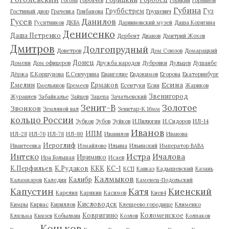
Губина
Груббстрем
Гуз
Гостиный двор
Грачевка
Грибанова
Грушевич
Гусев
Данилов
Гусятников
ДКБА
Дарвиновский музей
Даша Корягина
Денисенко
Даша Петренко
Дербент
Дианов
Дмитрий Жохов
Дмитров
Долгопрудный
Доветров
Дом Союзов
Домарацкий
Донец
Домени
Дом офицеров
Дружба народов
Дубровки
Дульцев
Душанбе
Дёржа
Е.Коршунова
Е.Сенчурина
Евангелие
Евдокимов
Егорова
Екатеринбург
Есина
Емелин
Ермаков
Емельянов
Еремеев
Есентуки
Есин
Жариков
Звенигород
Журавлев
Забайкалье
Зайцев
Зацепа
Зачатьевский
Зенит-В
Золотое
Звонков
Земляной вал
Зенитар-К 16мм
кольцо России
Зубков
Зубов
Зуйков
И.Пилюгин
И.Сидоров
ИЛ-14
Иванов
ИПМ
ИЛ-28
ИЛ-76
ИЛ-78
ИЛ-80
Иванилов
Иванова
Иероглиф
Ивантеевка
Измайлово
Ильина
Ильинский
Император ВАВА
Истра
Интеко
Ичалова
Иримико
Ира Большая
Исаев
К.Перфильев
К.Рудаков
ККК
КС-1
КСП
Кавказ
Кадышевский
Казань
Калмыков
Калибр
Каламкаров
Каледин
Каменец-Подольский
Капустин
Катя
Киенский
Карелия
Карякин
Касимов
Киев4
Кисловодск
Кимры
Кирвас
Кириллов
Клещеево городище
Клименко
Ковригино
Коломенское
Клязьма
Князев
Кобылкин
Козлов
Колпаков
Коньков