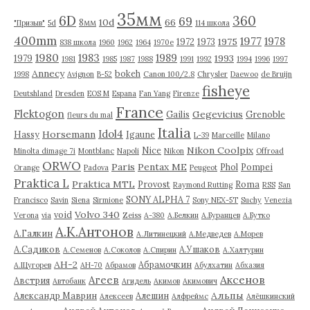
35мм
6D
360
69
10d
66
8мм
"Призыв"
5d
114 школа
400mm
1977
1978
1975
1972
1973
838 школа
1960
1962
1964
1970е
1980
1983
1989
1993
1979
1981
1985
1987
1988
1991
1992
1994
1996
1997
Annecy
bokeh
1998
Avignon
B-52
Canon 100/2.8
Chrysler
Daewoo
de Bruijn
fisheye
Deutshland
Dresden
EOS M
Espana
Fan Yang
Firenze
France
Flektogon
Gegevicius
Gailis
Grenoble
fleurs du mal
Italia
Idol4
Horsemann
Hassy
Igaune
L-39
Marceille
Milano
Nikon Coolpix
Nice
Minolta dimage 7i
Montblanc
Napoli
Nikon
Offroad
ORWO
Paris
Pentax ME
Phol
Pompei
Orange
Padova
Peugeot
Praktica L
Praktica MTL
Provost
Roma
Raymond Rutting
RSS
San
SONY ALPHA 7
Francisco
Savin
Siena
Sirmione
Sony NEX-5T
Suchy
Venezia
Volvo 340
void
Verona
via
Zeiss
А-380
А.Белкин
А.Буранцев
А.Бутко
А.К.Антонов
А.Галкин
А.Литинецкий
А.Медведев
А.Морев
А.Садиков
А.Ушаков
А.Семенов
А.Соколов
А.Спирин
А.Халтурин
АН-2
Абрамочкин
А.Щугорев
АН-70
Абрамов
Абулхатин
Абхазия
Аксенов
Агеев
Австрия
Автобанк
Агидель
Акимов
Акимович
Альпы
Александр Маврин
Алешин
Алексеев
Алфреймс
Алёшкинский