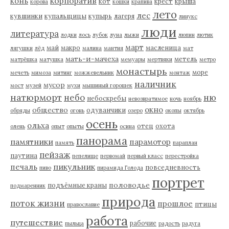
корпоратив
конь
кот
крест
крыша
корова
кошки
крапива
лето
лес
кувшинки
купальщицы
купырь
лагеря
линукс
люди
литература
лодки
лось
лубок
луна
лыжи
люпин
лютик
март
май
макро
масленица
лягушки
лёд
малина
мантия
мат
мать-и-мачеха
метель
матрёшка
матушка
мемуары
мертвяки
метро
монастырь
море
мечеть
мимоза
митинг
можжевельник
монтаж
наличник
мусор
мост
музей
мухи
мышиный горошек
натюрморт
небо
ню
небоскребы
невозвратимое
ночь
ноябрь
окно
общество
одуванчики
обряды
огонь
озеро
окопы
октябрь
осень
ольха
отец
охота
олень
опыт
опыты
осина
панорама
памятники
парамотор
память
параплан
пейзаж
паутина
пепелище
первомай
первый класс
перестройка
пикульник
печаль
повседневность
пиво
пирамида Голода
портрет
половодье
подъёмные краны
подмаренник
природа
поток жизни
прошлое
птицы
православие
работа
путешествие
рабочие
пыльца
радость
радуга