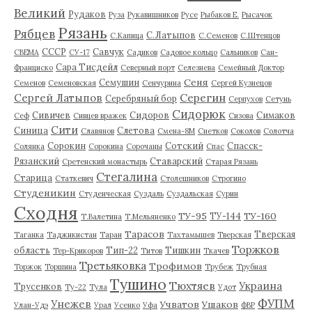
Великий
Рудаков
Руза
Рукавишников
Русе
Рыбаков Е.
Рысачок
Рязань
Рябцев
С.Латыпов
С.Капица
С.Семенов
С.Штенцов
СССР
Савчук
СВЕМА
СУ-17
Садиков
Садовое кольцо
Сальников
Сан-
Сара Тисдейл
Франциско
Северный порт
Селезнева
Семейный Доктор
Сеня
Семушин
Семенов
Семеновская
Сенчурина
Сергей Кузнецов
Серегин
Сергей Латыпов
Серебряный бор
Серпухов
Сетунь
Сидорюк
Сивичев
Сидоров
Симаков
Сеф
Сивцев вражек
Сизова
Сити
Синица
Слетова
Славянов
Смена-8М
Снетков
Соколов
Солотча
Сорокин
Сотский
Спасск-
Солянка
Сорокина
Сорочаны
Спас
Рязанский
Ставарский
Сретенский монастырь
Старая Рязань
Стегалина
Старица
Статкевич
Столешников
Строгино
Студеникин
Студенческая
Суздаль
Суздальская
Сурин
Сходня
ТУ-95
ТУ-160
ТУ-144
Т.Валетина
Т.Мельяненко
Тарасов
Тверская
Таганка
Таджикистан
Таран
Тахтамышев
Тверская
Торжков
область
Тип-22
Тишкин
Тер-Крикоров
Титов
Ткачев
Третьяковка
Трофимов
Торжок
Торшина
Трубеж
Трубная
Тушино
Тюхтяев
Украина
Трусенков
Ту-22
Тула
Удот
ФУПМ
Унежев
Учватов
Ушаков
Улан-Удэ
Урал
Усенко
Уфа
ФВР