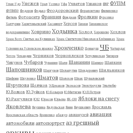
ФУПМ
Унежев
Учватов
Ушаков
Улан-Удэ
Урал
Усенко
Уфа
ФВР
Феодоровский
ФУПМ50
Федоров
Федько
Ферапонтово
Филипенко
Франция
Фролкин
Фотоцентр
Фитиль
Фридман
Фурсенко
Херсон
Халтурин
Харитоньевский
Хасавюрт
Химки
Химкинское
Ходынка
Ховрино
Холод
Хохлов
водохранилище
Хорошево
Храм Всех Святых на Кулишках
Храм Святителя Николая в Клённиках
Храм
ЧБ
Хромченко
Успения на Успенском вражке
Ценькуш
Чатырдаг
Черников
Черноплеков
Чегем
Чекандин
Чечулинская
Чигирев
Чубаров
Шананин
Шапкин
Чикунов
Чувашия
Шаля
Шапиро
Шапошников
Шильников
Шаргунов
Шелапутин
Шендерович
Шматов
Шифрин
Шкуленко
Шолохов
Шпак
Шуваловский
Шурупова
Щелчков
Э.Ермаков
Экомасов
Электроугли
Эльтюбю
Ю.Волков
Ю.Зуйков
Ю.Козырев
Ю.Митягин
Ю.П.Петров
Яблоки на снегу
Ю.Разгуляев
Ю12
Юрасов
Юрьева
ЯК-130
Яковлева
Ярославль
Якушина
Яндульская
Янин
Янушкевич
авиация
авиамузей
Ярославская область
Ярошенко
абажур
аз грешный
автомобили
автопортрет
архивы