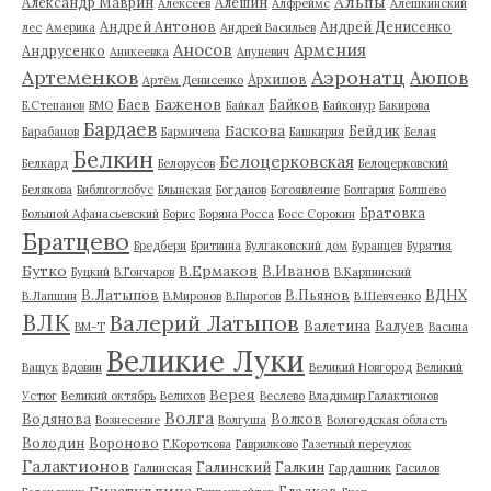
Альпы
Александр Маврин
Алешин
Алексеев
Алфреймс
Алёшкинский
Андрей Антонов
Андрей Денисенко
лес
Америка
Андрей Васильев
Аносов
Армения
Андрусенко
Аникеевка
Апуневич
Артеменков
Аэронатц
Аюпов
Архипов
Артём Денисенко
Баженов
Баев
Байков
Б.Степанов
БМО
Байкал
Байконур
Бакирова
Бардаев
Баскова
Бейдик
Барабанов
Бармичева
Башкирия
Белая
Белкин
Белоцерковская
Белкард
Белорусов
Белоцерковский
Белякова
Библиоглобус
Блынская
Богданов
Богоявление
Болгария
Болшево
Братовка
Большой Афанасьевский
Борис
Боряна Росса
Босс Сорокин
Братцево
Бредбери
Бритвина
Булгаковский дом
Буранцев
Бурятия
Бутко
В.Ермаков
В.Иванов
Буцкий
В.Гончаров
В.Карпинский
В.Латыпов
В.Пьянов
ВДНХ
В.Лапшин
В.Миронов
В.Пирогов
В.Шевченко
ВЛК
Валерий Латыпов
Валетина
Валуев
ВМ-Т
Васина
Великие Луки
Ващук
Вдовин
Великий Новгород
Великий
Верея
Устюг
Великий октябрь
Велихов
Веслево
Владимир Галактионов
Волга
Водянова
Волков
Вознесение
Волгуша
Вологодская область
Володин
Вороново
Г.Короткова
Гаврилково
Газетный переулок
Галактионов
Галинский
Галкин
Галинская
Гардашник
Гасилов
Гизатуллина
Гладков