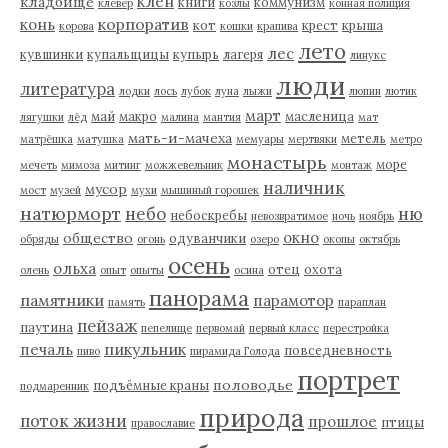
клен
кладбище
книги
коммунизм
клевер
козлы
конная полиция
корпоратив
конь
кот
крест
крыша
корова
кошки
крапива
лето
лес
кувшинки
купальщицы
купырь
лагеря
линукс
люди
литература
лодки
лось
лубок
луна
лыжи
люпин
лютик
март
май
макро
масленица
лягушки
лёд
малина
мантия
мат
мать-и-мачеха
метель
матрёшка
матушка
мемуары
мертвяки
метро
монастырь
море
мечеть
мимоза
митинг
можжевельник
монтаж
наличник
мусор
мост
музей
мухи
мышиный горошек
натюрморт
небо
ню
небоскребы
невозвратимое
ночь
ноябрь
окно
общество
одуванчики
обряды
огонь
озеро
окопы
октябрь
осень
ольха
отец
охота
олень
опыт
опыты
осина
панорама
памятники
парамотор
память
параплан
пейзаж
паутина
пепелище
первомай
первый класс
перестройка
пикульник
печаль
повседневность
пиво
пирамида Голода
портрет
половодье
подъёмные краны
подмаренник
природа
поток жизни
прошлое
птицы
православие