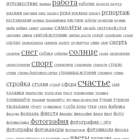
работа
путешествие
рабочие
пыльца
радость
радуга
репортаж
река
разлив
реклама
ракушки
рапс
распад
рекорд
реставрация
рисунок
речные трамвайчики
роботы
родители
родник
самолёты
световой стол
рыбы
рябина
салют
самовар
свадьба
святой источник
север
свечение
свиязь
святые места
семейские
семья
смерть
сердце
сканограмма
скворец
скелет
скульптура
слива
слон
солнце
снег
собака
сморчок
события
сосна
спелеология
спорт
стекло
спелестология
сталактиты
староверы
старость
страницы истории
стены
страна берёзового ситца
странное
стрим
счастье
стройка
студия
сфера
сын
сугроб
таджики
творчество
театр огня
текст
телевидение
техника
туман
туризм
топинамбур
трамвай
троллейбус
трудные подростки
тюльпаны
у себя дома
утки
фабрика
убунту
уединенное
утята
фиеста
февраль
фото
фасады
физалис
философия
флаги
флот
фотография
фотография - это
фотовыставка
фотографы
фотокамеры
фотошкола
фреска
фотокружок
цветы
церковь
хризантемы
художник
храм
цвет
цирк
цирк