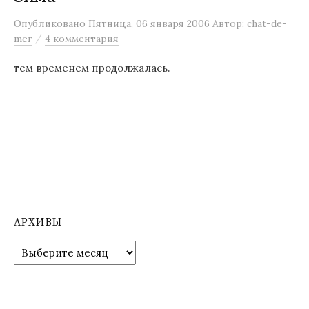
м
Опубликовано
Пятница, 06 января 2006
Автор:
chat-de-
у
/
mer
4 комментария
тем временем продолжалась.
АРХИВЫ
А
р
х
и
в