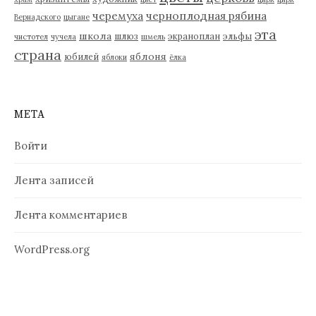
черемуха
черноплодная рябина
Вернадского
цыгане
эта
школа
шлюз
экраноплан
эльфы
чистотел
чучела
шмель
страна
яблоня
юбилей
яблоки
ёлка
МЕТА
Войти
Лента записей
Лента комментариев
WordPress.org