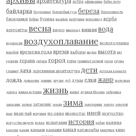
архитектура
астра
африканцы
бабье лето
береза
байдарка
бездомные
белолобый гусь
беременность
верба
бузина
блондинки
бобры
василек
ватрушки
велосипед
весна
вода
вишня
вертолёты
видео
виноград
воздухоплавание
вологодчина
водоросли
время
высота
времена года
выборы
воробей
выдра
вяз
город
герань
горы
георгин
гитара
гравилат речной
гроза
груша
дети
дача
деревянная архитектура
гтацинт
детская комната
жанр
дождь
елки
думы
дольмены
донник
друзья
дуб
железная
жизнь
дорога
живая история
жильё
журнал Москва
заброшка
зима
затмение
запасник
затвор
земля
золотарник
золото
золотой
иней
из окна
искусство
иван-чай
иконостас
шар
игрушки
история
калина
испытания
искусство видеть
ислам
кабан
канал
камыш
камыши
катакомбы
кино
камеры
камни
квартира