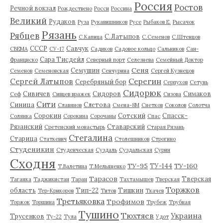
Россия
Ростов
Речной вокзал
Рождествено
Росси
Россина
Великий
Рудаков
Руза
Рукавишников
Русе
Рыбаков Е.
Рысачок
Рязань
Рябцев
С.Латыпов
С.Капица
С.Семенов
С.Штенцов
СССР
Савчук
СВЕМА
СУ-17
Садиков
Садовое кольцо
Сальников
Сан-
Сара Тисдейл
Франциско
Северный порт
Селезнева
Семейный Доктор
Сеня
Семушин
Семенов
Семеновская
Сенчурина
Сергей Кузнецов
Серегин
Сергей Латыпов
Серебряный бор
Серпухов
Сетунь
Сидорюк
Сивичев
Сидоров
Симаков
Сеф
Сивцев вражек
Сизова
Сити
Синица
Слетова
Славянов
Смена-8М
Снетков
Соколов
Солотча
Сорокин
Сотский
Спасск-
Солянка
Сорокина
Сорочаны
Спас
Рязанский
Ставарский
Сретенский монастырь
Старая Рязань
Стегалина
Старица
Статкевич
Столешников
Строгино
Студеникин
Студенческая
Суздаль
Суздальская
Сурин
Сходня
ТУ-95
ТУ-160
ТУ-144
Т.Валетина
Т.Мельяненко
Тарасов
Тверская
Таганка
Таджикистан
Таран
Тахтамышев
Тверская
Торжков
область
Тип-22
Тишкин
Тер-Крикоров
Титов
Ткачев
Третьяковка
Трофимов
Торжок
Торшина
Трубеж
Трубная
Тушино
Тюхтяев
Украина
Трусенков
Ту-22
Тула
Удот