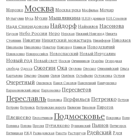
Москва
Мочар
Морозко
Москва-река
Мосфильм
Мышлявкина
Мухин
Мутыгулин
Муха
Н.Н.Кудрявцев
Н.Н.Семенов
Найдорф
Насонова
Надя Спиридонова
Наймилов
Небо России
Неро
Наумов
Нерская
Нижний Новгород
Никита
Никитский монастырь
Никитин
Николаев
Столпник
Никифоров
Новодевичий
Николаева
Николенко
Новатор
Новгород
Новиков
Новоспасский
Новый Иерусалим
Новокосино
Новороссийск
Новый год
Новый свет
Носков
Овчинников
Огарёва
Огородная
Ожогин
Ока
слобода
Одесса
Окулова
Олесько
Олимпийский
Ольга
Карталова
Ольгово
Опарин
Орлов
Орлёнок
Остафьево
Остоженка
Остров
Очеретный
Ошевенск
Павел Соколов
Павелецкий
Павлушенко
Пересветов
Парамоновский овраг
Пархоменко
Переславль
Петренко
Перфильев
Перловка
Петров
Пирогов
Петрово
Петровск
Петровские ворота
Пилюгин
Пименов
Подмосковье
Плещеево
Плохотников
Покровка
Поля
Пьянов
Путилково
Полянка
Попова
Пресня
Пушкинский
Пятигорск
Рдейский
Рдея
Пятницкая
РЖД
Развадовская
Ракета
Расторгуев