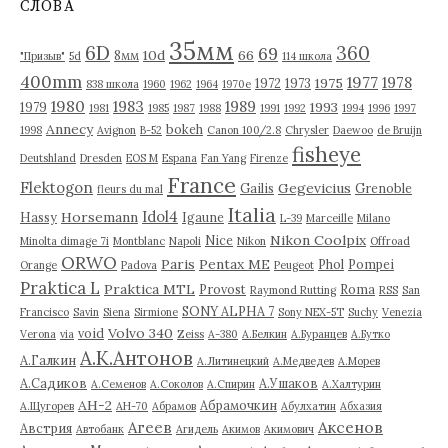
СЛОВА
ы
35мм
6D
360
69
10d
66
8мм
"Призыв"
5d
114 школа
400mm
1977
1978
1975
1972
1973
838 школа
1960
1962
1964
1970е
1980
1983
1989
1993
1979
1981
1985
1987
1988
1991
1992
1994
1996
1997
Annecy
bokeh
1998
Avignon
B-52
Canon 100/2.8
Chrysler
Daewoo
de Bruijn
fisheye
Deutshland
Dresden
EOS M
Espana
Fan Yang
Firenze
France
Flektogon
Gegevicius
Gailis
Grenoble
fleurs du mal
Italia
Idol4
Horsemann
Hassy
Igaune
L-39
Marceille
Milano
Nikon Coolpix
Nice
Minolta dimage 7i
Montblanc
Napoli
Nikon
Offroad
ORWO
Paris
Pentax ME
Phol
Pompei
Orange
Padova
Peugeot
Praktica L
Praktica MTL
Provost
Roma
Raymond Rutting
RSS
San
SONY ALPHA 7
Francisco
Savin
Siena
Sirmione
Sony NEX-5T
Suchy
Venezia
Volvo 340
void
Verona
via
Zeiss
А-380
А.Белкин
А.Буранцев
А.Бутко
А.К.Антонов
А.Галкин
А.Литинецкий
А.Медведев
А.Морев
А.Садиков
А.Ушаков
А.Семенов
А.Соколов
А.Спирин
А.Халтурин
АН-2
Абрамочкин
А.Щугорев
АН-70
Абрамов
Абулхатин
Абхазия
Аксенов
Агеев
Австрия
Автобанк
Агидель
Акимов
Акимович