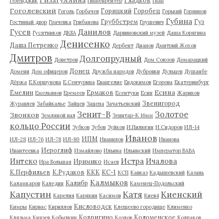
Геленджик
Гиппенрейтер
Гнап
Гоголевский
Горицкий
Горобец
Гоголь
Горбачев
Горький
Горяинов
Губина
Груббстрем
Гуз
Гостиный двор
Грачевка
Грибанова
Грушевич
Гусев
Данилов
Гусятников
ДКБА
Дарвиновский музей
Даша Корягина
Денисенко
Даша Петренко
Дербент
Дианов
Дмитрий Жохов
Дмитров
Долгопрудный
Доветров
Дом Союзов
Домарацкий
Донец
Домени
Дом офицеров
Дружба народов
Дубровки
Дульцев
Душанбе
Дёржа
Е.Коршунова
Е.Сенчурина
Евангелие
Евдокимов
Егорова
Екатеринбург
Есина
Емелин
Ермаков
Емельянов
Еремеев
Есентуки
Есин
Жариков
Звенигород
Журавлев
Забайкалье
Зайцев
Зацепа
Зачатьевский
Зенит-В
Золотое
Звонков
Земляной вал
Зенитар-К 16мм
кольцо России
Зубков
Зубов
Зуйков
И.Пилюгин
И.Сидоров
ИЛ-14
Иванов
ИПМ
ИЛ-28
ИЛ-76
ИЛ-78
ИЛ-80
Иванилов
Иванова
Иероглиф
Ивантеевка
Измайлово
Ильина
Ильинский
Император ВАВА
Истра
Интеко
Ичалова
Иримико
Ира Большая
Исаев
К.Перфильев
К.Рудаков
ККК
КС-1
КСП
Кавказ
Кадышевский
Казань
Калмыков
Калибр
Каламкаров
Каледин
Каменец-Подольский
Капустин
Катя
Киенский
Карелия
Карякин
Касимов
Киев4
Кисловодск
Кимры
Кирвас
Кириллов
Клещеево городище
Клименко
Ковригино
Коломенское
Клязьма
Князев
Кобылкин
Козлов
Колпаков