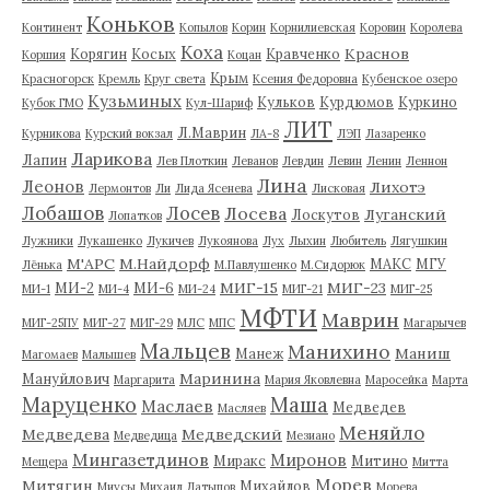
Коньков
Континент
Копылов
Корин
Корнилиевская
Коровин
Королева
Коха
Краснов
Корягин
Косых
Кравченко
Коршия
Коцан
Крым
Красногорск
Кремль
Круг света
Ксения Федоровна
Кубенское озеро
Кузьминых
Кульков
Курдюмов
Куркино
Кубок ГМО
Кул-Шариф
ЛИТ
Л.Маврин
Курникова
Курский вокзал
ЛА-8
ЛЭП
Лазаренко
Ларикова
Лапин
Лев Плоткин
Леванов
Левдин
Левин
Ленин
Леннон
Лина
Леонов
Лихотэ
Лермонтов
Ли
Лида Ясенева
Лисковая
Лобашов
Лосев
Лосева
Луганский
Лоскутов
Лопатков
Лужники
Лукашенко
Лукичев
Лукоянова
Лух
Лыхин
Любитель
Лягушкин
М'АРС
М.Найдорф
МАКС
МГУ
Лёнька
М.Павлушенко
М.Сидорюк
МИГ-15
МИГ-23
МИ-2
МИ-6
МИ-1
МИ-4
МИ-24
МИГ-21
МИГ-25
МФТИ
Маврин
МИГ-25ПУ
МИГ-27
МИГ-29
МЛС
МПС
Магарычев
Мальцев
Манихино
Маниш
Манеж
Магомаев
Малышев
Маринина
Мануйлович
Маргарита
Мария Яковлевна
Маросейка
Марта
Маруценко
Маша
Маслаев
Медведев
Масляев
Меняйло
Медведева
Медведский
Медведица
Мезиано
Мингазетдинов
Миронов
Миракс
Митино
Мещера
Митта
Морев
Митягин
Михайлов
Миусы
Михаил Латыпов
Морева