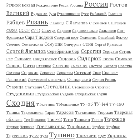
Россия
Ростов
Речной вокзал
Рождествено
Росси
Россина
Великий
Рудаков
Руза
Рукавишников
Русе
Рыбаков Е.
Рысачок
Рязань
Рябцев
С.Латыпов
С.Капица
С.Семенов
С.Штенцов
СССР
Савчук
СВЕМА
СУ-17
Садиков
Садовое кольцо
Сальников
Сан-
Сара Тисдейл
Франциско
Северный порт
Селезнева
Семейный Доктор
Сеня
Семушин
Семенов
Семеновская
Сенчурина
Сергей Кузнецов
Серегин
Сергей Латыпов
Серебряный бор
Серпухов
Сетунь
Сидорюк
Сивичев
Сидоров
Симаков
Сеф
Сивцев вражек
Сизова
Сити
Синица
Слетова
Славянов
Смена-8М
Снетков
Соколов
Солотча
Сорокин
Сотский
Спасск-
Солянка
Сорокина
Сорочаны
Спас
Рязанский
Ставарский
Сретенский монастырь
Старая Рязань
Стегалина
Старица
Статкевич
Столешников
Строгино
Студеникин
Студенческая
Суздаль
Суздальская
Сурин
Сходня
ТУ-95
ТУ-160
ТУ-144
Т.Валетина
Т.Мельяненко
Тарасов
Тверская
Таганка
Таджикистан
Таран
Тахтамышев
Тверская
Торжков
область
Тип-22
Тишкин
Тер-Крикоров
Титов
Ткачев
Третьяковка
Трофимов
Торжок
Торшина
Трубеж
Трубная
Тушино
Тюхтяев
Украина
Трусенков
Ту-22
Тула
Удот