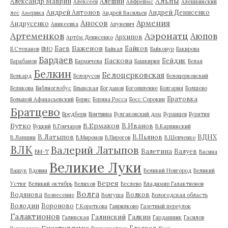
Альпы
Александр Маврин
Алешин
Алексеев
Алфреймс
Алёшкинский
Андрей Антонов
Андрей Денисенко
лес
Америка
Андрей Васильев
Аносов
Армения
Андрусенко
Аникеевка
Апуневич
Артеменков
Аэронатц
Аюпов
Архипов
Артём Денисенко
Баженов
Баев
Байков
Б.Степанов
БМО
Байкал
Байконур
Бакирова
Бардаев
Баскова
Бейдик
Барабанов
Бармичева
Башкирия
Белая
Белкин
Белоцерковская
Белкард
Белорусов
Белоцерковский
Белякова
Библиоглобус
Блынская
Богданов
Богоявление
Болгария
Болшево
Братовка
Большой Афанасьевский
Борис
Боряна Росса
Босс Сорокин
Братцево
Бредбери
Бритвина
Булгаковский дом
Буранцев
Бурятия
Бутко
В.Ермаков
В.Иванов
Буцкий
В.Гончаров
В.Карпинский
В.Латыпов
В.Пьянов
ВДНХ
В.Лапшин
В.Миронов
В.Пирогов
В.Шевченко
ВЛК
Валерий Латыпов
Валетина
Валуев
ВМ-Т
Васина
Великие Луки
Ващук
Вдовин
Великий Новгород
Великий
Верея
Устюг
Великий октябрь
Велихов
Веслево
Владимир Галактионов
Волга
Водянова
Волков
Вознесение
Волгуша
Вологодская область
Володин
Вороново
Г.Короткова
Гаврилково
Газетный переулок
Галактионов
Галинский
Галкин
Галинская
Гардашник
Гасилов
Гизатуллина
Гладков