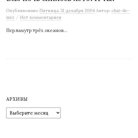
м
Опубликовано
Пятница, 31 декабря 2004
Автор:
chat-de-
у
/
mer
Нет комментариев
Перламутр трёх океанов…
АРХИВЫ
А
р
х
и
в