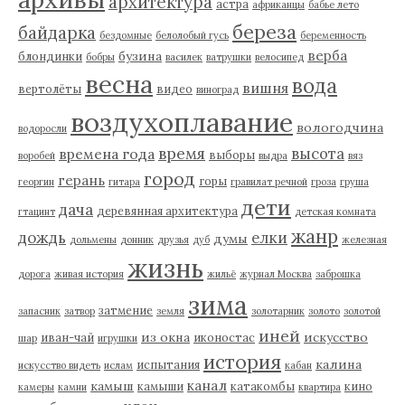
архитектура
астра
африканцы
бабье лето
береза
байдарка
бездомные
белолобый гусь
беременность
верба
бузина
блондинки
бобры
василек
ватрушки
велосипед
весна
вода
вишня
вертолёты
видео
виноград
воздухоплавание
вологодчина
водоросли
время
высота
времена года
выборы
воробей
выдра
вяз
город
герань
горы
георгин
гитара
гравилат речной
гроза
груша
дети
дача
деревянная архитектура
гтацинт
детская комната
жанр
дождь
елки
думы
дольмены
донник
друзья
дуб
железная
жизнь
дорога
живая история
жильё
журнал Москва
заброшка
зима
затмение
запасник
затвор
земля
золотарник
золото
золотой
иней
из окна
искусство
иван-чай
иконостас
шар
игрушки
история
калина
испытания
искусство видеть
ислам
кабан
канал
камыш
камыши
катакомбы
кино
камеры
камни
квартира