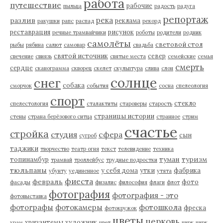
работа
путешествие
рабочие
пыльца
радость
радуга
репортаж
река
разлив
реклама
ракушки
рапс
распад
рекорд
реставрация
рисунок
речные трамвайчики
роботы
родители
родник
самолёты
световой стол
рыбы
рябина
салют
самовар
свадьба
святой источник
север
свечение
свиязь
святые места
семейские
семья
смерть
сердце
сканограмма
скворец
скелет
скульптура
слива
слон
солнце
снег
собака
сморчок
события
сосна
спелеология
спорт
стекло
спелестология
сталактиты
староверы
старость
страницы истории
стены
страна берёзового ситца
странное
стрим
счастье
стройка
студия
сфера
сын
сугроб
таджики
творчество
театр огня
текст
телевидение
техника
туман
туризм
топинамбур
трамвай
троллейбус
трудные подростки
тюльпаны
у себя дома
утки
фабрика
убунту
уединенное
утята
фиеста
февраль
фото
фасады
физалис
философия
флаги
флот
фотография
фотография - это
фотовыставка
фотографы
фотокамеры
фотошкола
фреска
фотокружок
цветы
церковь
хризантемы
художник
храм
цвет
цирк
цирк