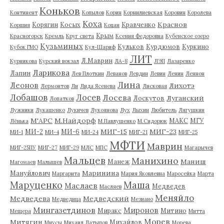
Коньков
Континент
Копылов
Корин
Корнилиевская
Коровин
Королева
Коха
Краснов
Корягин
Косых
Кравченко
Коршия
Коцан
Крым
Красногорск
Кремль
Круг света
Ксения Федоровна
Кубенское озеро
Кузьминых
Кульков
Курдюмов
Куркино
Кубок ГМО
Кул-Шариф
ЛИТ
Л.Маврин
Курникова
Курский вокзал
ЛА-8
ЛЭП
Лазаренко
Ларикова
Лапин
Лев Плоткин
Леванов
Левдин
Левин
Ленин
Леннон
Лина
Леонов
Лихотэ
Лермонтов
Ли
Лида Ясенева
Лисковая
Лобашов
Лосев
Лосева
Луганский
Лоскутов
Лопатков
Лужники
Лукашенко
Лукичев
Лукоянова
Лух
Лыхин
Любитель
Лягушкин
М'АРС
М.Найдорф
МАКС
МГУ
Лёнька
М.Павлушенко
М.Сидорюк
МИГ-15
МИГ-23
МИ-2
МИ-6
МИ-1
МИ-4
МИ-24
МИГ-21
МИГ-25
МФТИ
Маврин
МИГ-25ПУ
МИГ-27
МИГ-29
МЛС
МПС
Магарычев
Мальцев
Манихино
Маниш
Манеж
Магомаев
Малышев
Маринина
Мануйлович
Маргарита
Мария Яковлевна
Маросейка
Марта
Маруценко
Маша
Маслаев
Медведев
Масляев
Меняйло
Медведева
Медведский
Медведица
Мезиано
Мингазетдинов
Миронов
Миракс
Митино
Мещера
Митта
Морев
Митягин
Михайлов
Миусы
Михаил Латыпов
Морева