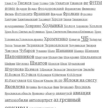
ФУПМ
Унежев
Учватов
Ушаков
Улан-Удэ
Урал
Усенко
Уфа
ФВР
Феодоровский
ФУПМ50
Федоров
Федько
Ферапонтово
Филипенко
Франция
Фролкин
Фотоцентр
Фитиль
Фридман
Фурсенко
Херсон
Халтурин
Харитоньевский
Хасавюрт
Химки
Химкинское
Ходынка
Ховрино
Холод
Хохлов
водохранилище
Хорошево
Храм Всех Святых на Кулишках
Храм Святителя Николая в Клённиках
Храм
ЧБ
Хромченко
Успения на Успенском вражке
Ценькуш
Чатырдаг
Черников
Черноплеков
Чегем
Чекандин
Чечулинская
Чигирев
Чубаров
Шананин
Шапкин
Чикунов
Чувашия
Шаля
Шапиро
Шапошников
Шильников
Шаргунов
Шелапутин
Шендерович
Шматов
Шифрин
Шкуленко
Шолохов
Шпак
Шуваловский
Шурупова
Щелчков
Э.Ермаков
Экомасов
Электроугли
Эльтюбю
Ю.Волков
Ю.Зуйков
Ю.Козырев
Ю.Митягин
Ю.П.Петров
Яблоки на снегу
Ю.Разгуляев
Ю12
Юрасов
Юрьева
ЯК-130
Яковлева
Ярославль
Якушина
Яндульская
Янин
Янушкевич
авиация
авиамузей
Ярославская область
Ярошенко
абажур
аз грешный
автомобили
автопортрет
архивы