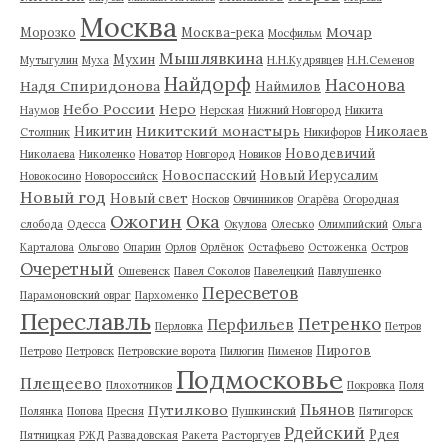
Москва
Мочар
Морозко
Москва-река
Мосфильм
Мышлявкина
Мухин
Мутыгулин
Муха
Н.Н.Кудрявцев
Н.Н.Семенов
Найдорф
Насонова
Надя Спиридонова
Наймилов
Небо России
Неро
Наумов
Нерская
Нижний Новгород
Никита
Никитский монастырь
Никитин
Николаев
Столпник
Никифоров
Новодевичий
Николаева
Николенко
Новатор
Новгород
Новиков
Новоспасский
Новый Иерусалим
Новокосино
Новороссийск
Новый год
Новый свет
Носков
Овчинников
Огарёва
Огородная
Ожогин
Ока
слобода
Одесса
Окулова
Олесько
Олимпийский
Ольга
Карталова
Ольгово
Опарин
Орлов
Орлёнок
Остафьево
Остоженка
Остров
Очеретный
Ошевенск
Павел Соколов
Павелецкий
Павлушенко
Пересветов
Парамоновский овраг
Пархоменко
Переславль
Петренко
Перфильев
Перловка
Петров
Пирогов
Петрово
Петровск
Петровские ворота
Пилюгин
Пименов
Подмосковье
Плещеево
Плохотников
Покровка
Поля
Пьянов
Путилково
Полянка
Попова
Пресня
Пушкинский
Пятигорск
Рдейский
Рдея
Пятницкая
РЖД
Развадовская
Ракета
Расторгуев