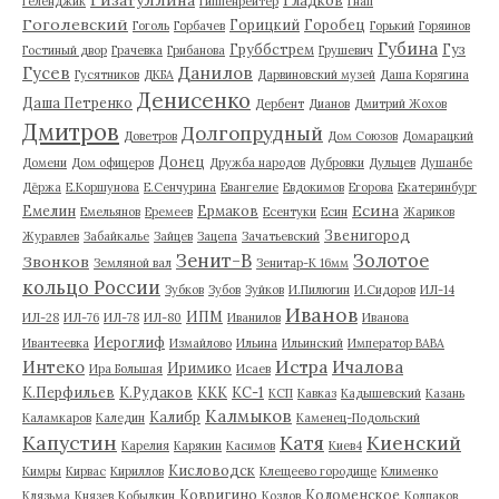
Геленджик
Гиппенрейтер
Гнап
Гоголевский
Горицкий
Горобец
Гоголь
Горбачев
Горький
Горяинов
Губина
Груббстрем
Гуз
Гостиный двор
Грачевка
Грибанова
Грушевич
Гусев
Данилов
Гусятников
ДКБА
Дарвиновский музей
Даша Корягина
Денисенко
Даша Петренко
Дербент
Дианов
Дмитрий Жохов
Дмитров
Долгопрудный
Доветров
Дом Союзов
Домарацкий
Донец
Домени
Дом офицеров
Дружба народов
Дубровки
Дульцев
Душанбе
Дёржа
Е.Коршунова
Е.Сенчурина
Евангелие
Евдокимов
Егорова
Екатеринбург
Есина
Емелин
Ермаков
Емельянов
Еремеев
Есентуки
Есин
Жариков
Звенигород
Журавлев
Забайкалье
Зайцев
Зацепа
Зачатьевский
Зенит-В
Золотое
Звонков
Земляной вал
Зенитар-К 16мм
кольцо России
Зубков
Зубов
Зуйков
И.Пилюгин
И.Сидоров
ИЛ-14
Иванов
ИПМ
ИЛ-28
ИЛ-76
ИЛ-78
ИЛ-80
Иванилов
Иванова
Иероглиф
Ивантеевка
Измайлово
Ильина
Ильинский
Император ВАВА
Истра
Интеко
Ичалова
Иримико
Ира Большая
Исаев
К.Перфильев
К.Рудаков
ККК
КС-1
КСП
Кавказ
Кадышевский
Казань
Калмыков
Калибр
Каламкаров
Каледин
Каменец-Подольский
Капустин
Катя
Киенский
Карелия
Карякин
Касимов
Киев4
Кисловодск
Кимры
Кирвас
Кириллов
Клещеево городище
Клименко
Ковригино
Коломенское
Клязьма
Князев
Кобылкин
Козлов
Колпаков