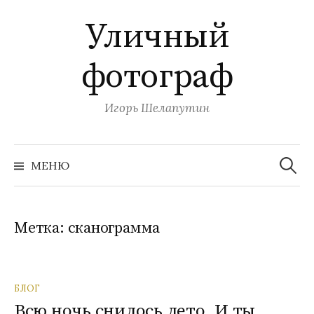
П
Уличный
е
р
фотограф
е
й
т
Игорь Шелапутин
и
к
Н
с
а
МЕНЮ
й
о
т
и
д
:
е
Метка:
сканограмма
р
ж
и
БЛОГ
м
Всю ночь снилось лето. И ты.
о