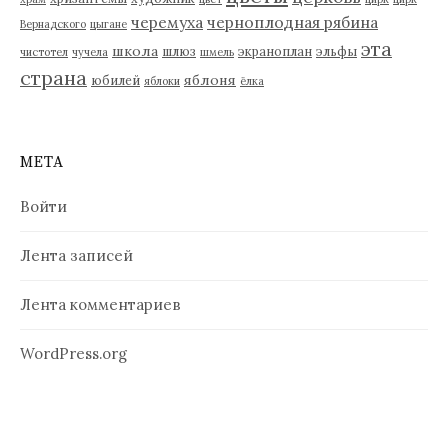
черемуха
черноплодная рябина
Вернадского
цыгане
эта
школа
шлюз
экраноплан
эльфы
чистотел
чучела
шмель
страна
яблоня
юбилей
яблоки
ёлка
МЕТА
Войти
Лента записей
Лента комментариев
WordPress.org