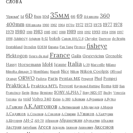
СЛОВА
ы
35мм
6D
360
69
10d
66
8мм
"Призыв"
5d
114 школа
400mm
1977
1978
1975
1972
1973
838 школа
1960
1962
1964
1970е
1980
1983
1989
1993
1979
1981
1985
1987
1988
1991
1992
1994
1996
1997
Annecy
bokeh
1998
Avignon
B-52
Canon 100/2.8
Chrysler
Daewoo
de Bruijn
fisheye
Deutshland
Dresden
EOS M
Espana
Fan Yang
Firenze
France
Flektogon
Gegevicius
Gailis
Grenoble
fleurs du mal
Italia
Idol4
Horsemann
Hassy
Igaune
L-39
Marceille
Milano
Nikon Coolpix
Nice
Minolta dimage 7i
Montblanc
Napoli
Nikon
Offroad
ORWO
Paris
Pentax ME
Phol
Pompei
Orange
Padova
Peugeot
Praktica L
Praktica MTL
Provost
Roma
Raymond Rutting
RSS
San
SONY ALPHA 7
Francisco
Savin
Siena
Sirmione
Sony NEX-5T
Suchy
Venezia
Volvo 340
void
Verona
via
Zeiss
А-380
А.Белкин
А.Буранцев
А.Бутко
А.К.Антонов
А.Галкин
А.Литинецкий
А.Медведев
А.Морев
А.Садиков
А.Ушаков
А.Семенов
А.Соколов
А.Спирин
А.Халтурин
АН-2
Абрамочкин
А.Щугорев
АН-70
Абрамов
Абулхатин
Абхазия
Аксенов
Агеев
Австрия
Автобанк
Агидель
Акимов
Акимович