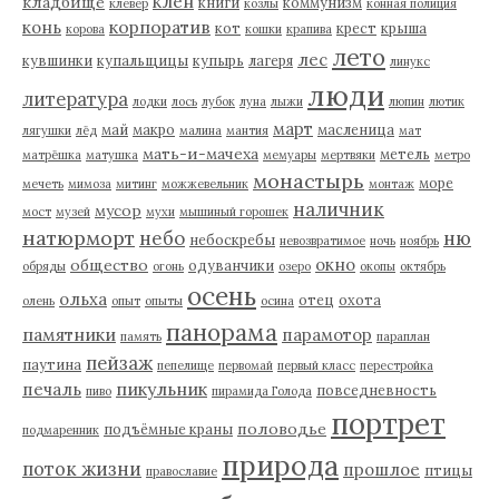
клен
кладбище
книги
коммунизм
клевер
козлы
конная полиция
корпоратив
конь
кот
крест
крыша
корова
кошки
крапива
лето
лес
кувшинки
купальщицы
купырь
лагеря
линукс
люди
литература
лодки
лось
лубок
луна
лыжи
люпин
лютик
март
май
макро
масленица
лягушки
лёд
малина
мантия
мат
мать-и-мачеха
метель
матрёшка
матушка
мемуары
мертвяки
метро
монастырь
море
мечеть
мимоза
митинг
можжевельник
монтаж
наличник
мусор
мост
музей
мухи
мышиный горошек
натюрморт
небо
ню
небоскребы
невозвратимое
ночь
ноябрь
окно
общество
одуванчики
обряды
огонь
озеро
окопы
октябрь
осень
ольха
отец
охота
олень
опыт
опыты
осина
панорама
памятники
парамотор
память
параплан
пейзаж
паутина
пепелище
первомай
первый класс
перестройка
пикульник
печаль
повседневность
пиво
пирамида Голода
портрет
половодье
подъёмные краны
подмаренник
природа
поток жизни
прошлое
птицы
православие