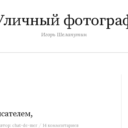
Уличный фотогра
Игорь Шелапутин
сателем,
/
Автор:
chat-de-mer
14 комментариев