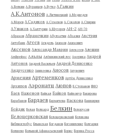
А.Галкин
А.Белкин
А.Буранцев
А.Бутко
А.К.Антонов
А.Литинецкий
А.Медведев
А.Садиков
А.Морев
А.Семенов
А.Соколов
А.Спирин
АН-2
А.Ушаков
А.Халтурин
А.Щугорев
АН-70
Абрамочкин
Австрия
Абрамов
Абулхатин
Абхазия
Агеев
Автобанк
Агидель
Акимов
Акимович
Аксенов
Александр Маврин
Алешин
Алексеев
Альпы
Андрей
Алфреймс
Алёшкинский лес
Америка
Антонов
Андрей Денисенко
Андрей Васильев
Аносов
Андрусенко
Аникеевка
Апуневич
Артеменков
Армения
Артём Денисенко
Аэронатц
Аюпов
Архипов
Б.Степанов
БМО
Баженов
Баев
Байков
Байкал
Байконур
Бакирова
Бардаев
Баскова
Барабанов
Бармичева
Башкирия
Белкин
Бейдик
Белая
Белкард
Белорусов
Белоцерковская
Белоцерковский
Белякова
Библиоглобус
Блынская
Богданов
Богоявление
Болгария
Болшево
Большой Афанасьевский
Борис
Боряна Росса