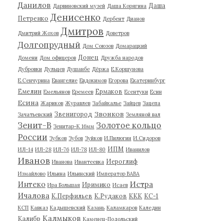
Данилов
Даша
Дарвиновский музей
Даша Корягина
Денисенко
Петренко
Дербент
Дианов
Дмитров
Дмитрий Жохов
Доветров
Долгопрудный
Дом Союзов
Домарацкий
Донец
Домени
Дом офицеров
Дружба народов
Дубровки
Дульцев
Душанбе
Дёржа
Е.Коршунова
Е.Сенчурина
Евангелие
Евдокимов
Егорова
Екатеринбург
Емелин
Ермаков
Емельянов
Еремеев
Есентуки
Есин
Есина
Жариков
Журавлев
Забайкалье
Зайцев
Зацепа
Звонков
Звенигород
Зачатьевский
Земляной вал
Зенит-В
Золотое кольцо
Зенитар-К 16мм
России
Зубков
Зубов
Зуйков
И.Пилюгин
И.Сидоров
ИПМ
ИЛ-14
ИЛ-28
ИЛ-76
ИЛ-78
ИЛ-80
Иванилов
Иванов
Иероглиф
Иванова
Ивантеевка
Измайлово
Ильина
Ильинский
Император ВАВА
Истра
Интеко
Иримико
Ира Большая
Исаев
Ичалова
К.Перфильев
К.Рудаков
ККК
КС-1
КСП
Кавказ
Кадышевский
Казань
Каламкаров
Каледин
Калмыков
Калибр
Каменец-Подольский