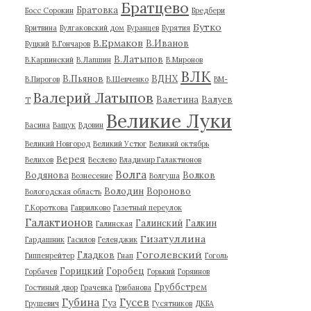
Братцево
Братовка
Босс Сорокин
Бредбери
Бутко
Бритвина
Булгаковский дом
Буранцев
Бурятия
В.Ермаков
В.Иванов
Буцкий
В.Гончаров
В.Латыпов
В.Карпинский
В.Лапшин
В.Миронов
ВЛК
В.Пьянов
ВДНХ
В.Пирогов
В.Шевченко
ВМ-
Валерий Латыпов
Валетина
Валуев
Т
Великие Луки
Васина
Ващук
Вдовин
Великий Новгород
Великий Устюг
Великий октябрь
Верея
Велихов
Веслево
Владимир Галактионов
Волга
Водянова
Волков
Вознесение
Волгуша
Володин
Вороново
Вологодская область
Г.Короткова
Гаврилково
Газетный переулок
Галактионов
Галинский
Галкин
Галинская
Гизатуллина
Гардашник
Гасилов
Геленджик
Гоголевский
Гладков
Гиппенрейтер
Гнап
Гоголь
Горицкий
Горобец
Горбачев
Горький
Горяинов
Груббстрем
Гостиный двор
Грачевка
Грибанова
Губина
Гусев
Гуз
Грушевич
Гусятников
ДКБА