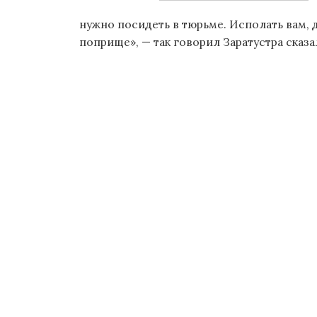
о
нужно посидеть в тюрьме. Исполать вам, д
м
поприще», — так говорил Заратустра сказ
у