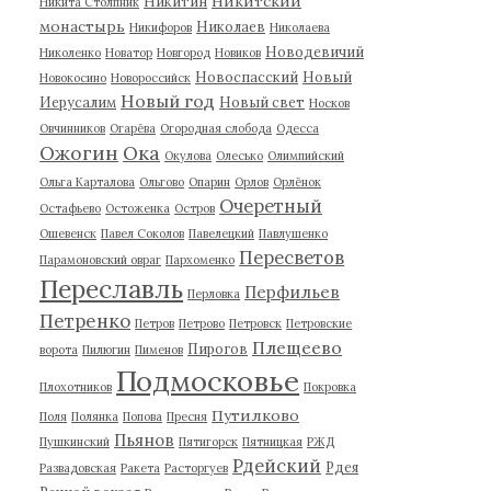
Никитский
Никитин
Никита Столпник
монастырь
Николаев
Никифоров
Николаева
Новодевичий
Николенко
Новатор
Новгород
Новиков
Новоспасский
Новый
Новокосино
Новороссийск
Новый год
Иерусалим
Новый свет
Носков
Овчинников
Огарёва
Огородная слобода
Одесса
Ожогин
Ока
Окулова
Олесько
Олимпийский
Ольга Карталова
Ольгово
Опарин
Орлов
Орлёнок
Очеретный
Остафьево
Остоженка
Остров
Ошевенск
Павел Соколов
Павелецкий
Павлушенко
Пересветов
Парамоновский овраг
Пархоменко
Переславль
Перфильев
Перловка
Петренко
Петров
Петрово
Петровск
Петровские
Плещеево
Пирогов
ворота
Пилюгин
Пименов
Подмосковье
Плохотников
Покровка
Путилково
Поля
Полянка
Попова
Пресня
Пьянов
Пушкинский
Пятигорск
Пятницкая
РЖД
Рдейский
Рдея
Развадовская
Ракета
Расторгуев