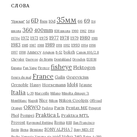
в
СЛОВА
ы
35мм
6D
69
10d
66
8мм
"Призыв"
5d
114
360
400mm
школа
838 школа
1960
1962
1964
1977
1980
1978
1975
1972
1973
1979
1970е
1981
1983
1989
1993
1985
1987
1988
1991
1992
1994
1996
Annecy
bokeh
1997
1998
Avignon
B-52
Canon 100/2.8
Chrysler
Daewoo
de Bruijn
Deutshland
Dresden
EOS M
fisheye
Flektogon
Espana
Fan Yang
Firenze
France
Gegevicius
Gailis
fleurs du mal
Idol4
Horsemann
Grenoble
Hassy
Igaune
Italia
L-39
Marceille
Milano
Minolta dimage 7i
Nikon Coolpix
Nice
Montblanc
Napoli
Nikon
Offroad
ORWO
Paris
Pentax ME
Orange
Padova
Peugeot
Praktica L
Praktica MTL
Phol
Pompei
Provost
Roma
Raymond Rutting
RSS
San Francisco
SONY ALPHA 7
Savin
Siena
Sirmione
Sony NEX-5T
Volvo 340
void
Suchy
Venezia
Verona
via
Zeiss
А-380