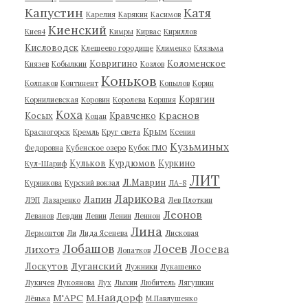
Капустин
Катя
Карелия
Карякин
Касимов
Киенский
Киев4
Кимры
Кирвас
Кириллов
Кисловодск
Клещеево городище
Клименко
Клязьма
Ковригино
Коломенское
Князев
Кобылкин
Козлов
Коньков
Колпаков
Континент
Копылов
Корин
Корягин
Корнилиевская
Коровин
Королева
Коршия
Коха
Краснов
Косых
Кравченко
Коцан
Крым
Красногорск
Кремль
Круг света
Ксения
Кузьминых
Федоровна
Кубенское озеро
Кубок ГМО
Кульков
Курдюмов
Куркино
Кул-Шариф
ЛИТ
Л.Маврин
Курникова
Курский вокзал
ЛА-8
Ларикова
Лапин
ЛЭП
Лазаренко
Лев Плоткин
Леонов
Леванов
Левдин
Левин
Ленин
Леннон
Лина
Лермонтов
Ли
Лида Ясенева
Лисковая
Лобашов
Лосев
Лосева
Лихотэ
Лопатков
Луганский
Лоскутов
Лужники
Лукашенко
Лукичев
Лукоянова
Лух
Лыхин
Любитель
Лягушкин
М'АРС
М.Найдорф
Лёнька
М.Павлушенко