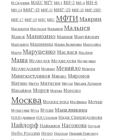
МАКС
МГУ
МИ-2
МИ-6
М.Сидорюк
МИ-1
МИ-4
МИГ-15
МИГ-23
МИ-24
МИГ-21
МИГ-25
МИГ-25ПУ
МФТИ
Маврин
МИГ-27
МИГ-29
МЛС
МПС
Мальцев
Магарычев
Магомаев
Малышев
Манихино
Маниш
Манеж
Мануйлович
Маринина
Маргарита
Мария Яковлевна
Маросейка
Маруценко
Маслаев
Марта
Масляев
Маша
Медведева
Медведев
Медведица
Меняйло
Медведский
Мезиано
Мещера
Мингазетдинов
Миронов
Миракс
Митягин
Митино
Митта
Миусы
Михаил Латыпов
Морев
Михайлов
Морозко
Морева
Москва
Мочар
Москва-река
Мосфильм
Мышлявкина
Мухин
Мутыгулин
Муха
Надя Спиридонова
Н.Н.Кудрявцев
Н.Н.Семенов
Найдорф
Насонова
Наймилов
Наумов
Небо России
Неро
Нерская
Нижний Новгород