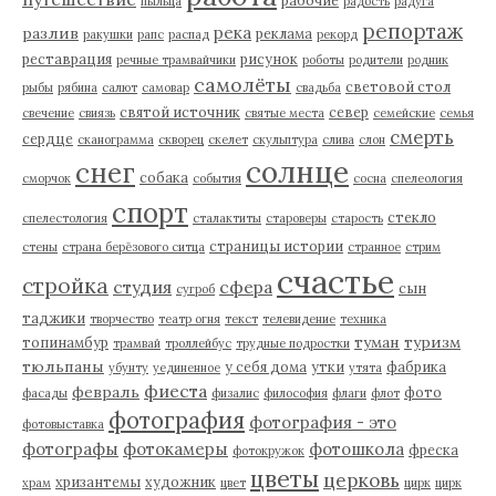
пыльца
радость
радуга
репортаж
река
разлив
реклама
ракушки
рапс
распад
рекорд
реставрация
рисунок
речные трамвайчики
роботы
родители
родник
самолёты
световой стол
рыбы
рябина
салют
самовар
свадьба
святой источник
север
свечение
свиязь
святые места
семейские
семья
смерть
сердце
сканограмма
скворец
скелет
скульптура
слива
слон
солнце
снег
собака
сморчок
события
сосна
спелеология
спорт
стекло
спелестология
сталактиты
староверы
старость
страницы истории
стены
страна берёзового ситца
странное
стрим
счастье
стройка
студия
сфера
сын
сугроб
таджики
творчество
театр огня
текст
телевидение
техника
туман
туризм
топинамбур
трамвай
троллейбус
трудные подростки
тюльпаны
у себя дома
утки
фабрика
убунту
уединенное
утята
фиеста
февраль
фото
фасады
физалис
философия
флаги
флот
фотография
фотография - это
фотовыставка
фотографы
фотокамеры
фотошкола
фреска
фотокружок
цветы
церковь
хризантемы
художник
храм
цвет
цирк
цирк