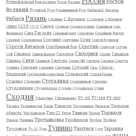
Россия
Ростов
Речной вокзал
Рождествено
Росси
Россина
Великий
Рудаков
Руза
Рукавишников
Русе
Рыбаков Е.
Рысачок
Рязань
Рябцев
С.Латыпов
С.Капица
С.Семенов
С.Штенцов
СССР
Савчук
СВЕМА
СУ-17
Садиков
Садовое кольцо
Сальников
Сан-
Сара Тисдейл
Франциско
Северный порт
Селезнева
Семейный Доктор
Сеня
Семушин
Семенов
Семеновская
Сенчурина
Сергей Кузнецов
Серегин
Сергей Латыпов
Серебряный бор
Серпухов
Сетунь
Сидорюк
Сивичев
Сидоров
Симаков
Сеф
Сивцев вражек
Сизова
Сити
Синица
Слетова
Славянов
Смена-8М
Снетков
Соколов
Солотча
Сорокин
Сотский
Спасск-
Солянка
Сорокина
Сорочаны
Спас
Рязанский
Ставарский
Сретенский монастырь
Старая Рязань
Стегалина
Старица
Статкевич
Столешников
Строгино
Студеникин
Студенческая
Суздаль
Суздальская
Сурин
Сходня
ТУ-95
ТУ-160
ТУ-144
Т.Валетина
Т.Мельяненко
Тарасов
Тверская
Таганка
Таджикистан
Таран
Тахтамышев
Тверская
Торжков
область
Тип-22
Тишкин
Тер-Крикоров
Титов
Ткачев
Третьяковка
Трофимов
Торжок
Торшина
Трубеж
Трубная
Тушино
Тюхтяев
Украина
Трусенков
Ту-22
Тула
Удот
ФУПМ