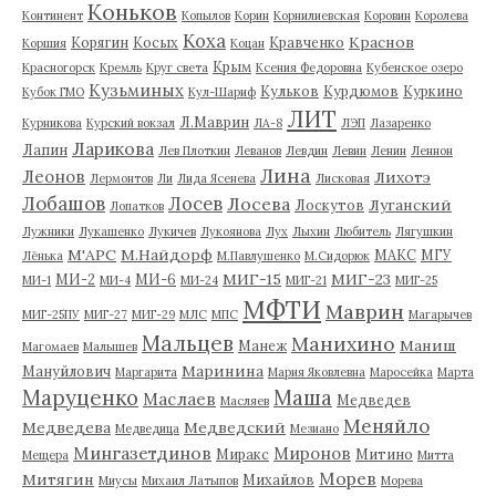
Коньков
Континент
Копылов
Корин
Корнилиевская
Коровин
Королева
Коха
Краснов
Корягин
Косых
Кравченко
Коршия
Коцан
Крым
Красногорск
Кремль
Круг света
Ксения Федоровна
Кубенское озеро
Кузьминых
Кульков
Курдюмов
Куркино
Кубок ГМО
Кул-Шариф
ЛИТ
Л.Маврин
Курникова
Курский вокзал
ЛА-8
ЛЭП
Лазаренко
Ларикова
Лапин
Лев Плоткин
Леванов
Левдин
Левин
Ленин
Леннон
Лина
Леонов
Лихотэ
Лермонтов
Ли
Лида Ясенева
Лисковая
Лобашов
Лосев
Лосева
Луганский
Лоскутов
Лопатков
Лужники
Лукашенко
Лукичев
Лукоянова
Лух
Лыхин
Любитель
Лягушкин
М'АРС
М.Найдорф
МАКС
МГУ
Лёнька
М.Павлушенко
М.Сидорюк
МИГ-15
МИГ-23
МИ-2
МИ-6
МИ-1
МИ-4
МИ-24
МИГ-21
МИГ-25
МФТИ
Маврин
МИГ-25ПУ
МИГ-27
МИГ-29
МЛС
МПС
Магарычев
Мальцев
Манихино
Маниш
Манеж
Магомаев
Малышев
Маринина
Мануйлович
Маргарита
Мария Яковлевна
Маросейка
Марта
Маруценко
Маша
Маслаев
Медведев
Масляев
Меняйло
Медведева
Медведский
Медведица
Мезиано
Мингазетдинов
Миронов
Миракс
Митино
Мещера
Митта
Морев
Митягин
Михайлов
Миусы
Михаил Латыпов
Морева