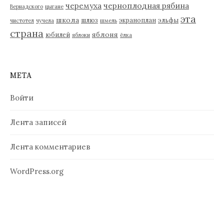
черемуха
черноплодная рябина
Вернадского
цыгане
эта
школа
шлюз
экраноплан
эльфы
чистотел
чучела
шмель
страна
яблоня
юбилей
яблоки
ёлка
МЕТА
Войти
Лента записей
Лента комментариев
WordPress.org