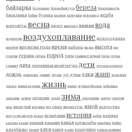
береза
байдарка
бездомные
белолобый гусь
беременность
верба
бузина
блондинки
бобры
василек
ватрушки
велосипед
весна
вода
вишня
вертолёты
видео
виноград
воздухоплавание
вологодчина
водоросли
время
высота
времена года
выборы
воробей
выдра
вяз
город
герань
горы
георгин
гитара
гравилат речной
гроза
груша
дети
дача
деревянная архитектура
гтацинт
детская комната
жанр
дождь
елки
думы
дольмены
донник
друзья
дуб
железная
жизнь
дорога
живая история
жильё
журнал Москва
заброшка
зима
затмение
запасник
затвор
земля
золотарник
золото
золотой
иней
из окна
искусство
иван-чай
иконостас
шар
игрушки
история
калина
испытания
искусство видеть
ислам
кабан
канал
камыш
камыши
катакомбы
кино
камеры
камни
квартира
клен
кладбище
книги
коммунизм
клевер
козлы
конная полиция