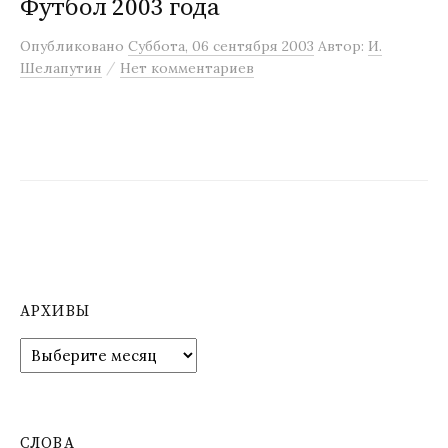
Футбол 2003 года
Опубликовано
Суббота, 06 сентября 2003
Автор:
И.
/
Шелапутин
Нет комментариев
АРХИВЫ
А
р
х
и
в
СЛОВА