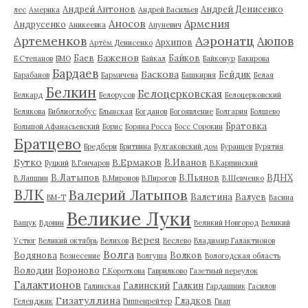
Андрей Антонов
Андрей Денисенко
лес
Америка
Андрей Васильев
Аносов
Армения
Андрусенко
Аникеевка
Апуневич
Артеменков
Аэронатц
Аюпов
Архипов
Артём Денисенко
Баженов
Баев
Байков
Б.Степанов
БМО
Байкал
Байконур
Бакирова
Бардаев
Баскова
Бейдик
Барабанов
Бармичева
Башкирия
Белая
Белкин
Белоцерковская
Белкард
Белорусов
Белоцерковский
Белякова
Библиоглобус
Блынская
Богданов
Богоявление
Болгария
Болшево
Братовка
Большой Афанасьевский
Борис
Боряна Росса
Босс Сорокин
Братцево
Бредбери
Бритвина
Булгаковский дом
Буранцев
Бурятия
Бутко
В.Ермаков
В.Иванов
Буцкий
В.Гончаров
В.Карпинский
В.Латыпов
В.Пьянов
ВДНХ
В.Лапшин
В.Миронов
В.Пирогов
В.Шевченко
ВЛК
Валерий Латыпов
Валетина
Валуев
ВМ-Т
Васина
Великие Луки
Ващук
Вдовин
Великий Новгород
Великий
Верея
Устюг
Великий октябрь
Велихов
Веслево
Владимир Галактионов
Волга
Водянова
Волков
Вознесение
Волгуша
Вологодская область
Володин
Вороново
Г.Короткова
Гаврилково
Газетный переулок
Галактионов
Галинский
Галкин
Галинская
Гардашник
Гасилов
Гизатуллина
Гладков
Геленджик
Гиппенрейтер
Гнап