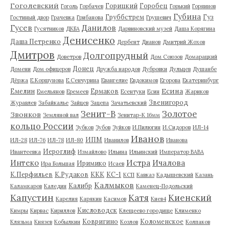
Гоголевский
Горицкий
Горобец
Гоголь
Горбачев
Горький
Горяинов
Губина
Груббстрем
Гуз
Гостиный двор
Грачевка
Грибанова
Грушевич
Гусев
Данилов
Гусятников
ДКБА
Дарвиновский музей
Даша Корягина
Денисенко
Даша Петренко
Дербент
Дианов
Дмитрий Жохов
Дмитров
Долгопрудный
Доветров
Дом Союзов
Домарацкий
Донец
Домени
Дом офицеров
Дружба народов
Дубровки
Дульцев
Душанбе
Дёржа
Е.Коршунова
Е.Сенчурина
Евангелие
Евдокимов
Егорова
Екатеринбург
Есина
Емелин
Ермаков
Емельянов
Еремеев
Есентуки
Есин
Жариков
Звенигород
Журавлев
Забайкалье
Зайцев
Зацепа
Зачатьевский
Зенит-В
Золотое
Звонков
Земляной вал
Зенитар-К 16мм
кольцо России
Зубков
Зубов
Зуйков
И.Пилюгин
И.Сидоров
ИЛ-14
Иванов
ИПМ
ИЛ-28
ИЛ-76
ИЛ-78
ИЛ-80
Иванилов
Иванова
Иероглиф
Ивантеевка
Измайлово
Ильина
Ильинский
Император ВАВА
Истра
Интеко
Ичалова
Иримико
Ира Большая
Исаев
К.Перфильев
К.Рудаков
ККК
КС-1
КСП
Кавказ
Кадышевский
Казань
Калмыков
Калибр
Каламкаров
Каледин
Каменец-Подольский
Капустин
Катя
Киенский
Карелия
Карякин
Касимов
Киев4
Кисловодск
Кимры
Кирвас
Кириллов
Клещеево городище
Клименко
Ковригино
Коломенское
Клязьма
Князев
Кобылкин
Козлов
Колпаков