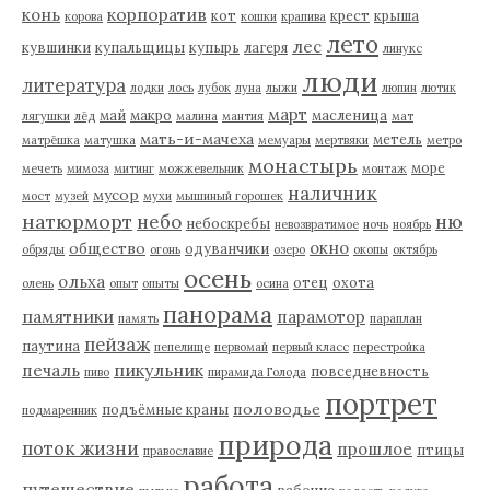
корпоратив
конь
кот
крест
крыша
корова
кошки
крапива
лето
лес
кувшинки
купальщицы
купырь
лагеря
линукс
люди
литература
лодки
лось
лубок
луна
лыжи
люпин
лютик
март
май
макро
масленица
лягушки
лёд
малина
мантия
мат
мать-и-мачеха
метель
матрёшка
матушка
мемуары
мертвяки
метро
монастырь
море
мечеть
мимоза
митинг
можжевельник
монтаж
наличник
мусор
мост
музей
мухи
мышиный горошек
натюрморт
небо
ню
небоскребы
невозвратимое
ночь
ноябрь
окно
общество
одуванчики
обряды
огонь
озеро
окопы
октябрь
осень
ольха
отец
охота
олень
опыт
опыты
осина
панорама
памятники
парамотор
память
параплан
пейзаж
паутина
пепелище
первомай
первый класс
перестройка
пикульник
печаль
повседневность
пиво
пирамида Голода
портрет
половодье
подъёмные краны
подмаренник
природа
поток жизни
прошлое
птицы
православие
работа
путешествие
рабочие