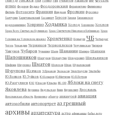
Унежев
Учватов
Ушаков
Улан-Удэ
Урал
Усенко
Уфа
ФВР
Феодоровский
ФУПМ50
Федоров
Федько
Ферапонтово
Филипенко
Франция
Фролкин
Фотоцентр
Фитиль
Фридман
Фурсенко
Херсон
Халтурин
Харитоньевский
Хасавюрт
Химки
Химкинское
Ходынка
Ховрино
Холод
Хохлов
водохранилище
Хорошево
Храм Всех Святых на Кулишках
Храм Святителя Николая в Клённиках
Храм
ЧБ
Хромченко
Успения на Успенском вражке
Ценькуш
Чатырдаг
Черников
Черноплеков
Чегем
Чекандин
Чечулинская
Чигирев
Чубаров
Шананин
Шапкин
Чикунов
Чувашия
Шаля
Шапиро
Шапошников
Шильников
Шаргунов
Шелапутин
Шендерович
Шматов
Шифрин
Шкуленко
Шолохов
Шпак
Шуваловский
Шурупова
Щелчков
Э.Ермаков
Экомасов
Электроугли
Эльтюбю
Ю.Волков
Ю.Зуйков
Ю.Козырев
Ю.Митягин
Ю.П.Петров
Яблоки на снегу
Ю.Разгуляев
Ю12
Юрасов
Юрьева
ЯК-130
Яковлева
Ярославль
Якушина
Яндульская
Янин
Янушкевич
авиация
авиамузей
Ярославская область
Ярошенко
абажур
аз грешный
автомобили
автопортрет
архивы
архитектура
астра
африканцы
бабье лето