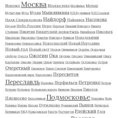
Москва
Мочар
Морозко
Москва-река
Мосфильм
Мышлявкина
Мухин
Мутыгулин
Муха
Н.Н.Кудрявцев
Н.Н.Семенов
Найдорф
Насонова
Надя Спиридонова
Наймилов
Небо России
Неро
Наумов
Нерская
Нижний Новгород
Никита
Никитский монастырь
Никитин
Николаев
Столпник
Никифоров
Новодевичий
Николаева
Николенко
Новатор
Новгород
Новиков
Новоспасский
Новый Иерусалим
Новокосино
Новороссийск
Новый год
Новый свет
Носков
Овчинников
Огарёва
Огородная
Ожогин
Ока
слобода
Одесса
Окулова
Олесько
Олимпийский
Ольга
Карталова
Ольгово
Опарин
Орлов
Орлёнок
Остафьево
Остоженка
Остров
Очеретный
Ошевенск
Павел Соколов
Павелецкий
Павлушенко
Пересветов
Парамоновский овраг
Пархоменко
Переславль
Петренко
Перфильев
Перловка
Петров
Пирогов
Петрово
Петровск
Петровские ворота
Пилюгин
Пименов
Подмосковье
Плещеево
Плохотников
Покровка
Поля
Пьянов
Путилково
Полянка
Попова
Пресня
Пушкинский
Пятигорск
Рдейский
Рдея
Пятницкая
РЖД
Развадовская
Ракета
Расторгуев