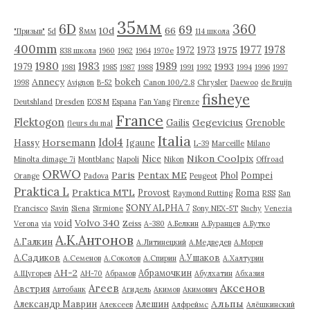
ы
35мм
6D
360
69
10d
66
8мм
"Призыв"
5d
114 школа
400mm
1977
1978
1975
1972
1973
838 школа
1960
1962
1964
1970е
1980
1983
1989
1993
1979
1981
1985
1987
1988
1991
1992
1994
1996
1997
Annecy
bokeh
1998
Avignon
B-52
Canon 100/2.8
Chrysler
Daewoo
de Bruijn
fisheye
Deutshland
Dresden
EOS M
Espana
Fan Yang
Firenze
France
Flektogon
Gegevicius
Gailis
Grenoble
fleurs du mal
Italia
Idol4
Horsemann
Hassy
Igaune
L-39
Marceille
Milano
Nikon Coolpix
Nice
Minolta dimage 7i
Montblanc
Napoli
Nikon
Offroad
ORWO
Paris
Pentax ME
Phol
Pompei
Orange
Padova
Peugeot
Praktica L
Praktica MTL
Provost
Roma
Raymond Rutting
RSS
San
SONY ALPHA 7
Francisco
Savin
Siena
Sirmione
Sony NEX-5T
Suchy
Venezia
Volvo 340
void
Verona
via
Zeiss
А-380
А.Белкин
А.Буранцев
А.Бутко
А.К.Антонов
А.Галкин
А.Литинецкий
А.Медведев
А.Морев
А.Садиков
А.Ушаков
А.Семенов
А.Соколов
А.Спирин
А.Халтурин
АН-2
Абрамочкин
А.Щугорев
АН-70
Абрамов
Абулхатин
Абхазия
Аксенов
Агеев
Австрия
Автобанк
Агидель
Акимов
Акимович
Альпы
Александр Маврин
Алешин
Алексеев
Алфреймс
Алёшкинский