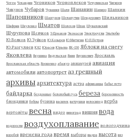
Черников
Черноплеков
Чегем
Чекандин
Чечулинская
Чигирев
Чубаров
Шананин
Шапкин
Чикунов
Чувашия
Шаля
Шапиро
Шапошников
Шильников
Шаргунов
Шелапутин
Шендерович
Шматов
Шифрин
Шкуленко
Шолохов
Шпак
Шуваловский
Шурупова
Щелчков
Э.Ермаков
Экомасов
Электроугли
Эльтюбю
Ю.Волков
Ю.Зуйков
Ю.Козырев
Ю.Митягин
Ю.П.Петров
Яблоки на снегу
Ю.Разгуляев
Ю12
Юрасов
Юрьева
ЯК-130
Яковлева
Ярославль
Якушина
Яндульская
Янин
Янушкевич
авиация
авиамузей
Ярославская область
Ярошенко
абажур
аз грешный
автомобили
автопортрет
архивы
архитектура
астра
африканцы
бабье лето
береза
байдарка
бездомные
белолобый гусь
беременность
верба
бузина
блондинки
бобры
василек
ватрушки
велосипед
весна
вода
вишня
вертолёты
видео
виноград
воздухоплавание
вологодчина
водоросли
время
высота
времена года
выборы
воробей
выдра
вяз