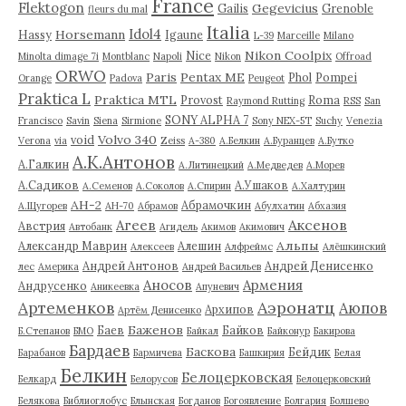
France
Flektogon
Gegevicius
Gailis
Grenoble
fleurs du mal
Italia
Idol4
Horsemann
Hassy
Igaune
L-39
Marceille
Milano
Nikon Coolpix
Nice
Minolta dimage 7i
Montblanc
Napoli
Nikon
Offroad
ORWO
Paris
Pentax ME
Phol
Pompei
Orange
Padova
Peugeot
Praktica L
Praktica MTL
Provost
Roma
Raymond Rutting
RSS
San
SONY ALPHA 7
Francisco
Savin
Siena
Sirmione
Sony NEX-5T
Suchy
Venezia
Volvo 340
void
Verona
via
Zeiss
А-380
А.Белкин
А.Буранцев
А.Бутко
А.К.Антонов
А.Галкин
А.Литинецкий
А.Медведев
А.Морев
А.Садиков
А.Ушаков
А.Семенов
А.Соколов
А.Спирин
А.Халтурин
АН-2
Абрамочкин
А.Щугорев
АН-70
Абрамов
Абулхатин
Абхазия
Аксенов
Агеев
Австрия
Автобанк
Агидель
Акимов
Акимович
Альпы
Александр Маврин
Алешин
Алексеев
Алфреймс
Алёшкинский
Андрей Антонов
Андрей Денисенко
лес
Америка
Андрей Васильев
Аносов
Армения
Андрусенко
Аникеевка
Апуневич
Артеменков
Аэронатц
Аюпов
Архипов
Артём Денисенко
Баженов
Баев
Байков
Б.Степанов
БМО
Байкал
Байконур
Бакирова
Бардаев
Баскова
Бейдик
Барабанов
Бармичева
Башкирия
Белая
Белкин
Белоцерковская
Белкард
Белорусов
Белоцерковский
Белякова
Библиоглобус
Блынская
Богданов
Богоявление
Болгария
Болшево