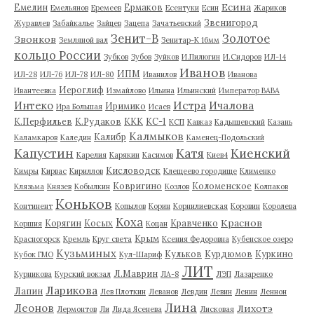
Есина
Емелин
Ермаков
Емельянов
Еремеев
Есентуки
Есин
Жариков
Звенигород
Журавлев
Забайкалье
Зайцев
Зацепа
Зачатьевский
Зенит-В
Золотое
Звонков
Земляной вал
Зенитар-К 16мм
кольцо России
Зубков
Зубов
Зуйков
И.Пилюгин
И.Сидоров
ИЛ-14
Иванов
ИПМ
ИЛ-28
ИЛ-76
ИЛ-78
ИЛ-80
Иванилов
Иванова
Иероглиф
Ивантеевка
Измайлово
Ильина
Ильинский
Император ВАВА
Истра
Интеко
Ичалова
Иримико
Ира Большая
Исаев
К.Перфильев
К.Рудаков
ККК
КС-1
КСП
Кавказ
Кадышевский
Казань
Калмыков
Калибр
Каламкаров
Каледин
Каменец-Подольский
Капустин
Катя
Киенский
Карелия
Карякин
Касимов
Киев4
Кисловодск
Кимры
Кирвас
Кириллов
Клещеево городище
Клименко
Ковригино
Коломенское
Клязьма
Князев
Кобылкин
Козлов
Колпаков
Коньков
Континент
Копылов
Корин
Корнилиевская
Коровин
Королева
Коха
Краснов
Корягин
Косых
Кравченко
Коршия
Коцан
Крым
Красногорск
Кремль
Круг света
Ксения Федоровна
Кубенское озеро
Кузьминых
Кульков
Курдюмов
Куркино
Кубок ГМО
Кул-Шариф
ЛИТ
Л.Маврин
Курникова
Курский вокзал
ЛА-8
ЛЭП
Лазаренко
Ларикова
Лапин
Лев Плоткин
Леванов
Левдин
Левин
Ленин
Леннон
Лина
Леонов
Лихотэ
Лермонтов
Ли
Лида Ясенева
Лисковая