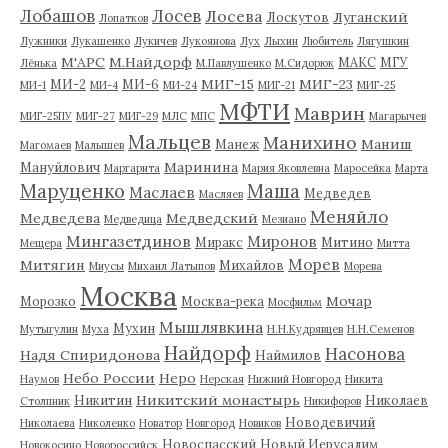
Лобашов
Лосев
Лосева
Луганский
Лоскутов
Лопатков
Лужники
Лукашенко
Лукичев
Лукоянова
Лух
Лыхин
Любитель
Лягушкин
М'АРС
М.Найдорф
МАКС
МГУ
Лёнька
М.Павлушенко
М.Сидорюк
МИГ-15
МИГ-23
МИ-2
МИ-6
МИ-1
МИ-4
МИ-24
МИГ-21
МИГ-25
МФТИ
Маврин
МИГ-25ПУ
МИГ-27
МИГ-29
МЛС
МПС
Магарычев
Мальцев
Манихино
Маниш
Манеж
Магомаев
Малышев
Маринина
Мануйлович
Маргарита
Мария Яковлевна
Маросейка
Марта
Маруценко
Маша
Маслаев
Медведев
Масляев
Меняйло
Медведева
Медведский
Медведица
Мезиано
Мингазетдинов
Миронов
Миракс
Митино
Мещера
Митта
Морев
Митягин
Михайлов
Миусы
Михаил Латыпов
Морева
Москва
Мочар
Морозко
Москва-река
Мосфильм
Мышлявкина
Мухин
Мутыгулин
Муха
Н.Н.Кудрявцев
Н.Н.Семенов
Найдорф
Насонова
Надя Спиридонова
Наймилов
Небо России
Неро
Наумов
Нерская
Нижний Новгород
Никита
Никитский монастырь
Никитин
Николаев
Столпник
Никифоров
Новодевичий
Николаева
Николенко
Новатор
Новгород
Новиков
Новоспасский
Новый Иерусалим
Новокосино
Новороссийск