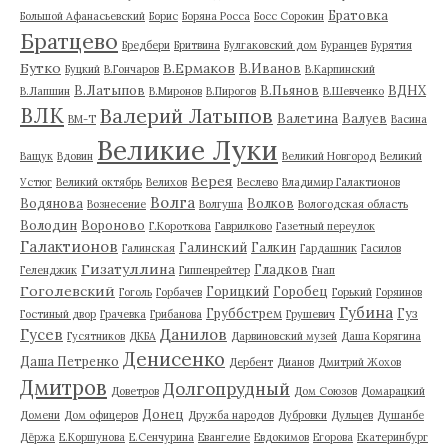
Братовка
Большой Афанасьевский
Борис
Боряна Росса
Босс Сорокин
Братцево
Бредбери
Бритвина
Булгаковский дом
Буранцев
Бурятия
Бутко
В.Ермаков
В.Иванов
Буцкий
В.Гончаров
В.Карпинский
В.Латыпов
В.Пьянов
ВДНХ
В.Лапшин
В.Миронов
В.Пирогов
В.Шевченко
ВЛК
Валерий Латыпов
Валетина
Валуев
ВМ-Т
Васина
Великие Луки
Ващук
Вдовин
Великий Новгород
Великий
Верея
Устюг
Великий октябрь
Велихов
Веслево
Владимир Галактионов
Волга
Водянова
Волков
Вознесение
Волгуша
Вологодская область
Володин
Вороново
Г.Короткова
Гаврилково
Газетный переулок
Галактионов
Галинский
Галкин
Галинская
Гардашник
Гасилов
Гизатуллина
Гладков
Геленджик
Гиппенрейтер
Гнап
Гоголевский
Горицкий
Горобец
Гоголь
Горбачев
Горький
Горяинов
Губина
Груббстрем
Гуз
Гостиный двор
Грачевка
Грибанова
Грушевич
Гусев
Данилов
Гусятников
ДКБА
Дарвиновский музей
Даша Корягина
Денисенко
Даша Петренко
Дербент
Дианов
Дмитрий Жохов
Дмитров
Долгопрудный
Доветров
Дом Союзов
Домарацкий
Донец
Домени
Дом офицеров
Дружба народов
Дубровки
Дульцев
Душанбе
Дёржа
Е.Коршунова
Е.Сенчурина
Евангелие
Евдокимов
Егорова
Екатеринбург