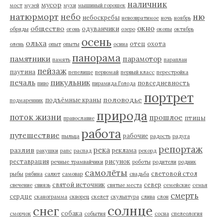
наличник
мусор
мост
музей
мухи
мышиный горошек
натюрморт
небо
ню
небоскребы
невозвратимое
ночь
ноябрь
окно
общество
одуванчики
обряды
огонь
озеро
окопы
октябрь
осень
ольха
отец
охота
олень
опыт
опыты
осина
панорама
памятники
парамотор
память
параплан
пейзаж
паутина
пепелище
первомай
первый класс
перестройка
пикульник
печаль
повседневность
пиво
пирамида Голода
портрет
половодье
подъёмные краны
подмаренник
природа
поток жизни
прошлое
птицы
православие
работа
путешествие
рабочие
пыльца
радость
радуга
репортаж
река
разлив
реклама
ракушки
рапс
распад
рекорд
реставрация
рисунок
речные трамвайчики
роботы
родители
родник
самолёты
световой стол
рыбы
рябина
салют
самовар
свадьба
святой источник
север
свечение
свиязь
святые места
семейские
семья
смерть
сердце
сканограмма
скворец
скелет
скульптура
слива
слон
солнце
снег
собака
сморчок
события
сосна
спелеология