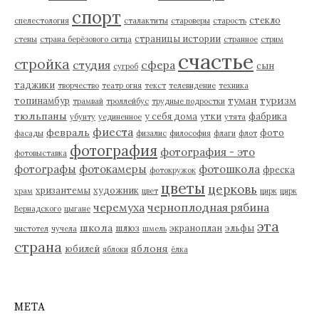
спорт
стекло
спелестология
сталактиты
староверы
старость
страницы истории
стены
страна берёзового ситца
странное
стрим
счастье
стройка
студия
сфера
сын
сугроб
таджики
творчество
театр огня
текст
телевидение
техника
туман
туризм
топинамбур
трамвай
троллейбус
трудные подростки
тюльпаны
у себя дома
утки
фабрика
убунту
уединенное
утята
фиеста
февраль
фото
фасады
физалис
философия
флаги
флот
фотография
фотография - это
фотовыставка
фотографы
фотокамеры
фотошкола
фреска
фотокружок
цветы
церковь
хризантемы
художник
храм
цвет
цирк
цирк
черемуха
черноплодная рябина
Вернадского
цыгане
эта
школа
шлюз
экраноплан
эльфы
чистотел
чучела
шмель
страна
яблоня
юбилей
яблоки
ёлка
МЕТА