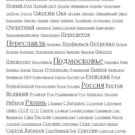
Новый год
Новый свет
Носков
Овчинников
Огарёва
Огородная
Ожогин
Ока
слобода
Одесса
Окулова
Олесько
Олимпийский
Ольга
Карталова
Ольгово
Опарин
Орлов
Орлёнок
Остафьево
Остоженка
Остров
Очеретный
Ошевенск
Павел Соколов
Павелецкий
Павлушенко
Пересветов
Парамоновский овраг
Пархоменко
Переславль
Петренко
Перфильев
Перловка
Петров
Пирогов
Петрово
Петровск
Петровские ворота
Пилюгин
Пименов
Подмосковье
Плещеево
Плохотников
Покровка
Поля
Пьянов
Путилково
Полянка
Попова
Пресня
Пушкинский
Пятигорск
Рдейский
Рдея
Пятницкая
РЖД
Развадовская
Ракета
Расторгуев
Россия
Ростов
Речной вокзал
Рождествено
Росси
Россина
Великий
Рудаков
Руза
Рукавишников
Русе
Рыбаков Е.
Рысачок
Рязань
Рябцев
С.Латыпов
С.Капица
С.Семенов
С.Штенцов
СССР
Савчук
СВЕМА
СУ-17
Садиков
Садовое кольцо
Сальников
Сан-
Сара Тисдейл
Франциско
Северный порт
Селезнева
Семейный Доктор
Сеня
Семушин
Семенов
Семеновская
Сенчурина
Сергей Кузнецов
Серегин
Сергей Латыпов
Серебряный бор
Серпухов
Сетунь