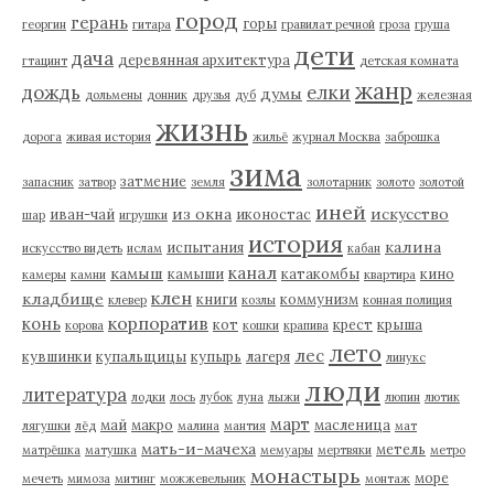
город
герань
горы
георгин
гитара
гравилат речной
гроза
груша
дети
дача
деревянная архитектура
гтацинт
детская комната
жанр
дождь
елки
думы
дольмены
донник
друзья
дуб
железная
жизнь
дорога
живая история
жильё
журнал Москва
заброшка
зима
затмение
запасник
затвор
земля
золотарник
золото
золотой
иней
из окна
искусство
иван-чай
иконостас
шар
игрушки
история
калина
испытания
искусство видеть
ислам
кабан
канал
камыш
камыши
катакомбы
кино
камеры
камни
квартира
клен
кладбище
книги
коммунизм
клевер
козлы
конная полиция
корпоратив
конь
кот
крест
крыша
корова
кошки
крапива
лето
лес
кувшинки
купальщицы
купырь
лагеря
линукс
люди
литература
лодки
лось
лубок
луна
лыжи
люпин
лютик
март
май
макро
масленица
лягушки
лёд
малина
мантия
мат
мать-и-мачеха
метель
матрёшка
матушка
мемуары
мертвяки
метро
монастырь
море
мечеть
мимоза
митинг
можжевельник
монтаж