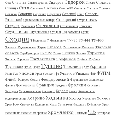
Сидорюк
Сивичев
Сидоров
Симаков
Сеф
Сивцев вражек
Сизова
Сити
Синица
Слетова
Славянов
Смена-8М
Снетков
Соколов
Солотча
Сорокин
Сотский
Спасск-
Солянка
Сорокина
Сорочаны
Спас
Рязанский
Ставарский
Сретенский монастырь
Старая Рязань
Стегалина
Старица
Статкевич
Столешников
Строгино
Студеникин
Студенческая
Суздаль
Суздальская
Сурин
Сходня
ТУ-95
ТУ-160
ТУ-144
Т.Валетина
Т.Мельяненко
Тарасов
Тверская
Таганка
Таджикистан
Таран
Тахтамышев
Тверская
Торжков
область
Тип-22
Тишкин
Тер-Крикоров
Титов
Ткачев
Третьяковка
Трофимов
Торжок
Торшина
Трубеж
Трубная
Тушино
Тюхтяев
Украина
Трусенков
Ту-22
Тула
Удот
ФУПМ
Унежев
Учватов
Ушаков
Улан-Удэ
Урал
Усенко
Уфа
ФВР
Феодоровский
ФУПМ50
Федоров
Федько
Ферапонтово
Филипенко
Франция
Фролкин
Фотоцентр
Фитиль
Фридман
Фурсенко
Херсон
Халтурин
Харитоньевский
Хасавюрт
Химки
Химкинское
Ходынка
Ховрино
Холод
Хохлов
водохранилище
Хорошево
Храм Всех Святых на Кулишках
Храм Святителя Николая в Клённиках
Храм
ЧБ
Хромченко
Успения на Успенском вражке
Ценькуш
Чатырдаг