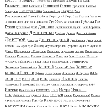
Володин
Вороново
Г.Короткова
Гаврилково
Газетный переулок
Галактионов
Галинский
Галкин
Галинская
Гардашник
Гасилов
Гизатуллина
Гладков
Геленджик
Гиппенрейтер
Гнап
Гоголевский
Горицкий
Горобец
Гоголь
Горбачев
Горький
Горяинов
Губина
Груббстрем
Гуз
Гостиный двор
Грачевка
Грибанова
Грушевич
Гусев
Данилов
Гусятников
ДКБА
Дарвиновский музей
Даша Корягина
Денисенко
Даша Петренко
Дербент
Дианов
Дмитрий Жохов
Дмитров
Долгопрудный
Доветров
Дом Союзов
Домарацкий
Донец
Домени
Дом офицеров
Дружба народов
Дубровки
Дульцев
Душанбе
Дёржа
Е.Коршунова
Е.Сенчурина
Евангелие
Евдокимов
Егорова
Екатеринбург
Есина
Емелин
Ермаков
Емельянов
Еремеев
Есентуки
Есин
Жариков
Звенигород
Журавлев
Забайкалье
Зайцев
Зацепа
Зачатьевский
Зенит-В
Золотое
Звонков
Земляной вал
Зенитар-К 16мм
кольцо России
Зубков
Зубов
Зуйков
И.Пилюгин
И.Сидоров
ИЛ-14
Иванов
ИПМ
ИЛ-28
ИЛ-76
ИЛ-78
ИЛ-80
Иванилов
Иванова
Иероглиф
Ивантеевка
Измайлово
Ильина
Ильинский
Император ВАВА
Истра
Интеко
Ичалова
Иримико
Ира Большая
Исаев
К.Перфильев
К.Рудаков
ККК
КС-1
КСП
Кавказ
Кадышевский
Казань
Калмыков
Калибр
Каламкаров
Каледин
Каменец-Подольский
Капустин
Катя
Киенский
Карелия
Карякин
Касимов
Киев4