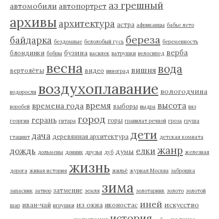
аз грешный
автомобили
автопортрет
архивы
архитектура
астра
африканцы
бабье лето
береза
байдарка
бездомные
белолобый гусь
беременность
верба
бузина
блондинки
бобры
василек
ватрушки
велосипед
весна
вода
вишня
вертолёты
видео
виноград
воздухоплавание
вологодчина
водоросли
время
высота
времена года
выборы
воробей
выдра
вяз
город
герань
горы
георгин
гитара
гравилат речной
гроза
груша
дети
дача
деревянная архитектура
гтацинт
детская комната
жанр
дождь
елки
думы
дольмены
донник
друзья
дуб
железная
жизнь
дорога
живая история
жильё
журнал Москва
заброшка
зима
затмение
запасник
затвор
земля
золотарник
золото
золотой
иней
из окна
искусство
иван-чай
иконостас
шар
игрушки
история