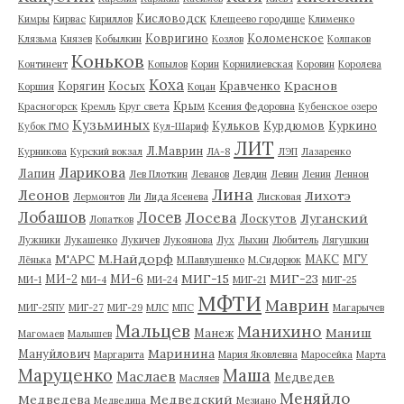
Кисловодск
Кимры
Кирвас
Кириллов
Клещеево городище
Клименко
Ковригино
Коломенское
Клязьма
Князев
Кобылкин
Козлов
Колпаков
Коньков
Континент
Копылов
Корин
Корнилиевская
Коровин
Королева
Коха
Краснов
Корягин
Косых
Кравченко
Коршия
Коцан
Крым
Красногорск
Кремль
Круг света
Ксения Федоровна
Кубенское озеро
Кузьминых
Кульков
Курдюмов
Куркино
Кубок ГМО
Кул-Шариф
ЛИТ
Л.Маврин
Курникова
Курский вокзал
ЛА-8
ЛЭП
Лазаренко
Ларикова
Лапин
Лев Плоткин
Леванов
Левдин
Левин
Ленин
Леннон
Лина
Леонов
Лихотэ
Лермонтов
Ли
Лида Ясенева
Лисковая
Лобашов
Лосев
Лосева
Луганский
Лоскутов
Лопатков
Лужники
Лукашенко
Лукичев
Лукоянова
Лух
Лыхин
Любитель
Лягушкин
М'АРС
М.Найдорф
МАКС
МГУ
Лёнька
М.Павлушенко
М.Сидорюк
МИГ-15
МИГ-23
МИ-2
МИ-6
МИ-1
МИ-4
МИ-24
МИГ-21
МИГ-25
МФТИ
Маврин
МИГ-25ПУ
МИГ-27
МИГ-29
МЛС
МПС
Магарычев
Мальцев
Манихино
Маниш
Манеж
Магомаев
Малышев
Маринина
Мануйлович
Маргарита
Мария Яковлевна
Маросейка
Марта
Маруценко
Маша
Маслаев
Медведев
Масляев
Меняйло
Медведева
Медведский
Медведица
Мезиано