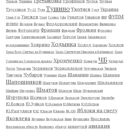
Третьяковка
Трофимов
Торжок
Торшина
Трубеж
Трубная
Тушино
Тюхтяев
Украина
Трусенков
Ту-22
Тула
Удот
ФУПМ
Унежев
Учватов
Ушаков
Улан-Удэ
Урал
Усенко
Уфа
ФВР
Феодоровский
ФУПМ50
Федоров
Федько
Ферапонтово
Филипенко
Франция
Фролкин
Фотоцентр
Фитиль
Фридман
Фурсенко
Херсон
Халтурин
Харитоньевский
Хасавюрт
Химки
Химкинское
Ходынка
Ховрино
Холод
Хохлов
водохранилище
Хорошево
Храм Всех Святых на Кулишках
Храм Святителя Николая в Клённиках
Храм
ЧБ
Хромченко
Успения на Успенском вражке
Ценькуш
Чатырдаг
Черников
Черноплеков
Чегем
Чекандин
Чечулинская
Чигирев
Чубаров
Шананин
Шапкин
Чикунов
Чувашия
Шаля
Шапиро
Шапошников
Шильников
Шаргунов
Шелапутин
Шендерович
Шматов
Шифрин
Шкуленко
Шолохов
Шпак
Шуваловский
Шурупова
Щелчков
Э.Ермаков
Экомасов
Электроугли
Эльтюбю
Ю.Волков
Ю.Зуйков
Ю.Козырев
Ю.Митягин
Ю.П.Петров
Яблоки на снегу
Ю.Разгуляев
Ю12
Юрасов
Юрьева
ЯК-130
Яковлева
Ярославль
Якушина
Яндульская
Янин
Янушкевич
авиация
авиамузей
Ярославская область
Ярошенко
абажур