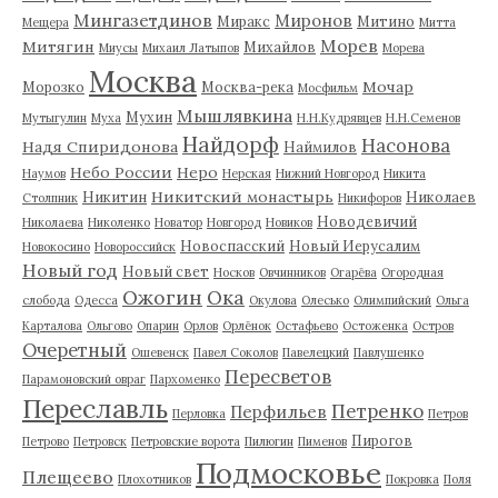
Мингазетдинов
Миронов
Миракс
Митино
Мещера
Митта
Морев
Митягин
Михайлов
Миусы
Михаил Латыпов
Морева
Москва
Мочар
Морозко
Москва-река
Мосфильм
Мышлявкина
Мухин
Мутыгулин
Муха
Н.Н.Кудрявцев
Н.Н.Семенов
Найдорф
Насонова
Надя Спиридонова
Наймилов
Небо России
Неро
Наумов
Нерская
Нижний Новгород
Никита
Никитский монастырь
Никитин
Николаев
Столпник
Никифоров
Новодевичий
Николаева
Николенко
Новатор
Новгород
Новиков
Новоспасский
Новый Иерусалим
Новокосино
Новороссийск
Новый год
Новый свет
Носков
Овчинников
Огарёва
Огородная
Ожогин
Ока
слобода
Одесса
Окулова
Олесько
Олимпийский
Ольга
Карталова
Ольгово
Опарин
Орлов
Орлёнок
Остафьево
Остоженка
Остров
Очеретный
Ошевенск
Павел Соколов
Павелецкий
Павлушенко
Пересветов
Парамоновский овраг
Пархоменко
Переславль
Петренко
Перфильев
Перловка
Петров
Пирогов
Петрово
Петровск
Петровские ворота
Пилюгин
Пименов
Подмосковье
Плещеево
Плохотников
Покровка
Поля