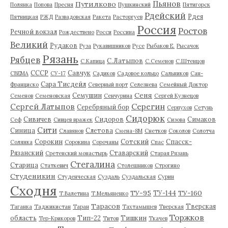
Пьянов
Путилково
Полянка
Попова
Пресня
Пушкинский
Пятигорск
Рдейский
Рдея
Пятницкая
РЖД
Развадовская
Ракета
Расторгуев
Россия
Ростов
Речной вокзал
Рождествено
Росси
Россина
Великий
Рудаков
Руза
Рукавишников
Русе
Рыбаков Е.
Рысачок
Рязань
Рябцев
С.Латыпов
С.Капица
С.Семенов
С.Штенцов
СССР
Савчук
СВЕМА
СУ-17
Садиков
Садовое кольцо
Сальников
Сан-
Сара Тисдейл
Франциско
Северный порт
Селезнева
Семейный Доктор
Сеня
Семушин
Семенов
Семеновская
Сенчурина
Сергей Кузнецов
Серегин
Сергей Латыпов
Серебряный бор
Серпухов
Сетунь
Сидорюк
Сивичев
Сидоров
Симаков
Сеф
Сивцев вражек
Сизова
Сити
Синица
Слетова
Славянов
Смена-8М
Снетков
Соколов
Солотча
Сорокин
Сотский
Спасск-
Солянка
Сорокина
Сорочаны
Спас
Рязанский
Ставарский
Сретенский монастырь
Старая Рязань
Стегалина
Старица
Статкевич
Столешников
Строгино
Студеникин
Студенческая
Суздаль
Суздальская
Сурин
Сходня
ТУ-95
ТУ-160
ТУ-144
Т.Валетина
Т.Мельяненко
Тарасов
Тверская
Таганка
Таджикистан
Таран
Тахтамышев
Тверская
Торжков
область
Тип-22
Тишкин
Тер-Крикоров
Титов
Ткачев