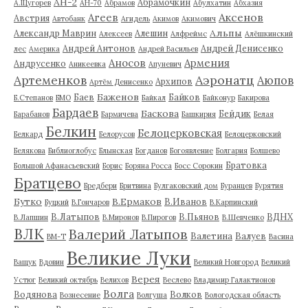
АН-2
Абрамочкин
А.Щугорев
АН-70
Абрамов
Абулхатин
Абхазия
Аксенов
Агеев
Австрия
Автобанк
Агидель
Акимов
Акимович
Альпы
Александр Маврин
Алешин
Алексеев
Алфреймс
Алёшкинский
Андрей Антонов
Андрей Денисенко
лес
Америка
Андрей Васильев
Аносов
Армения
Андрусенко
Аникеевка
Апуневич
Артеменков
Аэронатц
Аюпов
Архипов
Артём Денисенко
Баженов
Баев
Байков
Б.Степанов
БМО
Байкал
Байконур
Бакирова
Бардаев
Баскова
Бейдик
Барабанов
Бармичева
Башкирия
Белая
Белкин
Белоцерковская
Белкард
Белорусов
Белоцерковский
Белякова
Библиоглобус
Блынская
Богданов
Богоявление
Болгария
Болшево
Братовка
Большой Афанасьевский
Борис
Боряна Росса
Босс Сорокин
Братцево
Бредбери
Бритвина
Булгаковский дом
Буранцев
Бурятия
Бутко
В.Ермаков
В.Иванов
Буцкий
В.Гончаров
В.Карпинский
В.Латыпов
В.Пьянов
ВДНХ
В.Лапшин
В.Миронов
В.Пирогов
В.Шевченко
ВЛК
Валерий Латыпов
Валетина
Валуев
ВМ-Т
Васина
Великие Луки
Ващук
Вдовин
Великий Новгород
Великий
Верея
Устюг
Великий октябрь
Велихов
Веслево
Владимир Галактионов
Волга
Водянова
Волков
Вознесение
Волгуша
Вологодская область