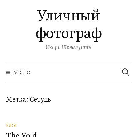
П
Уличный
е
р
фотограф
е
й
т
Игорь Шелапутин
и
к
Н
с
а
МЕНЮ
й
о
т
и
д
:
е
Метка:
Сетунь
р
ж
и
БЛОГ
м
The Void
о