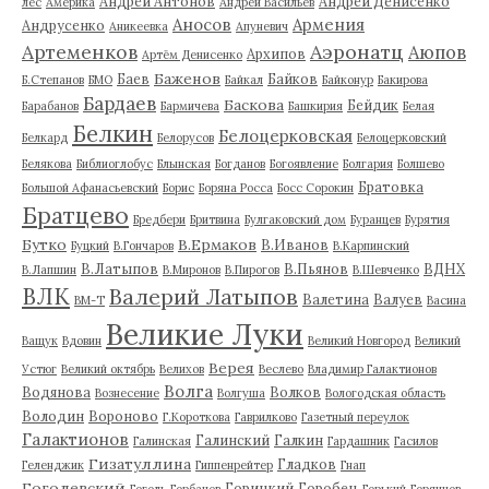
Андрей Антонов
Андрей Денисенко
лес
Америка
Андрей Васильев
Аносов
Армения
Андрусенко
Аникеевка
Апуневич
Артеменков
Аэронатц
Аюпов
Архипов
Артём Денисенко
Баженов
Баев
Байков
Б.Степанов
БМО
Байкал
Байконур
Бакирова
Бардаев
Баскова
Бейдик
Барабанов
Бармичева
Башкирия
Белая
Белкин
Белоцерковская
Белкард
Белорусов
Белоцерковский
Белякова
Библиоглобус
Блынская
Богданов
Богоявление
Болгария
Болшево
Братовка
Большой Афанасьевский
Борис
Боряна Росса
Босс Сорокин
Братцево
Бредбери
Бритвина
Булгаковский дом
Буранцев
Бурятия
Бутко
В.Ермаков
В.Иванов
Буцкий
В.Гончаров
В.Карпинский
В.Латыпов
В.Пьянов
ВДНХ
В.Лапшин
В.Миронов
В.Пирогов
В.Шевченко
ВЛК
Валерий Латыпов
Валетина
Валуев
ВМ-Т
Васина
Великие Луки
Ващук
Вдовин
Великий Новгород
Великий
Верея
Устюг
Великий октябрь
Велихов
Веслево
Владимир Галактионов
Волга
Водянова
Волков
Вознесение
Волгуша
Вологодская область
Володин
Вороново
Г.Короткова
Гаврилково
Газетный переулок
Галактионов
Галинский
Галкин
Галинская
Гардашник
Гасилов
Гизатуллина
Гладков
Геленджик
Гиппенрейтер
Гнап
Гоголевский
Горицкий
Горобец
Гоголь
Горбачев
Горький
Горяинов