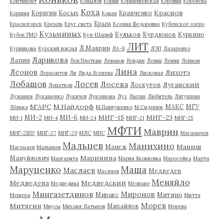
Континент
Копылов
Корин
Корнилиевская
Коровин
Королева
Коха
Краснов
Корягин
Косых
Кравченко
Коршия
Коцан
Крым
Красногорск
Кремль
Круг света
Ксения Федоровна
Кубенское озеро
Кузьминых
Кульков
Курдюмов
Куркино
Кубок ГМО
Кул-Шариф
ЛИТ
Л.Маврин
Курникова
Курский вокзал
ЛА-8
ЛЭП
Лазаренко
Ларикова
Лапин
Лев Плоткин
Леванов
Левдин
Левин
Ленин
Леннон
Лина
Леонов
Лихотэ
Лермонтов
Ли
Лида Ясенева
Лисковая
Лобашов
Лосев
Лосева
Луганский
Лоскутов
Лопатков
Лужники
Лукашенко
Лукичев
Лукоянова
Лух
Лыхин
Любитель
Лягушкин
М'АРС
М.Найдорф
МАКС
МГУ
Лёнька
М.Павлушенко
М.Сидорюк
МИГ-15
МИГ-23
МИ-2
МИ-6
МИ-1
МИ-4
МИ-24
МИГ-21
МИГ-25
МФТИ
Маврин
МИГ-25ПУ
МИГ-27
МИГ-29
МЛС
МПС
Магарычев
Мальцев
Манихино
Маниш
Манеж
Магомаев
Малышев
Маринина
Мануйлович
Маргарита
Мария Яковлевна
Маросейка
Марта
Маруценко
Маша
Маслаев
Медведев
Масляев
Меняйло
Медведева
Медведский
Медведица
Мезиано
Мингазетдинов
Миронов
Миракс
Митино
Мещера
Митта
Морев
Митягин
Михайлов
Миусы
Михаил Латыпов
Морева