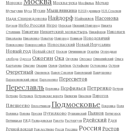
Москва
Мочар
Морозко
Москва-река
Мосфильм
Мышлявкина
Мухин
Мутыгулин
Муха
Н.Н.Кудрявцев
Н.Н.Семенов
Найдорф
Насонова
Надя Спиридонова
Наймилов
Небо России
Неро
Наумов
Нерская
Нижний Новгород
Никита
Никитский монастырь
Никитин
Николаев
Столпник
Никифоров
Новодевичий
Николаева
Николенко
Новатор
Новгород
Новиков
Новоспасский
Новый Иерусалим
Новокосино
Новороссийск
Новый год
Новый свет
Носков
Овчинников
Огарёва
Огородная
Ожогин
Ока
слобода
Одесса
Окулова
Олесько
Олимпийский
Ольга
Карталова
Ольгово
Опарин
Орлов
Орлёнок
Остафьево
Остоженка
Остров
Очеретный
Ошевенск
Павел Соколов
Павелецкий
Павлушенко
Пересветов
Парамоновский овраг
Пархоменко
Переславль
Петренко
Перфильев
Перловка
Петров
Пирогов
Петрово
Петровск
Петровские ворота
Пилюгин
Пименов
Подмосковье
Плещеево
Плохотников
Покровка
Поля
Пьянов
Путилково
Полянка
Попова
Пресня
Пушкинский
Пятигорск
Рдейский
Рдея
Пятницкая
РЖД
Развадовская
Ракета
Расторгуев
Россия
Ростов
Речной вокзал
Рождествено
Росси
Россина