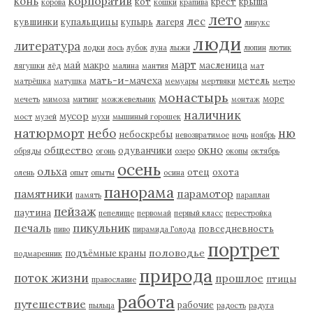
корпоратив
конь
кот
крест
крыша
корова
кошки
крапива
лето
лес
кувшинки
купальщицы
купырь
лагеря
линукс
люди
литература
лодки
лось
лубок
луна
лыжи
люпин
лютик
март
май
макро
масленица
лягушки
лёд
малина
мантия
мат
мать-и-мачеха
метель
матрёшка
матушка
мемуары
мертвяки
метро
монастырь
море
мечеть
мимоза
митинг
можжевельник
монтаж
наличник
мусор
мост
музей
мухи
мышиный горошек
натюрморт
небо
ню
небоскребы
невозвратимое
ночь
ноябрь
окно
общество
одуванчики
обряды
огонь
озеро
окопы
октябрь
осень
ольха
отец
охота
олень
опыт
опыты
осина
панорама
памятники
парамотор
память
параплан
пейзаж
паутина
пепелище
первомай
первый класс
перестройка
пикульник
печаль
повседневность
пиво
пирамида Голода
портрет
половодье
подъёмные краны
подмаренник
природа
поток жизни
прошлое
птицы
православие
работа
путешествие
рабочие
пыльца
радость
радуга