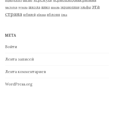
Вернадского
цыгане
эта
школа
шлюз
экраноплан
эльфы
чистотел
чучела
шмель
страна
яблоня
юбилей
яблоки
ёлка
МЕТА
Войти
Лента записей
Лента комментариев
WordPress.org