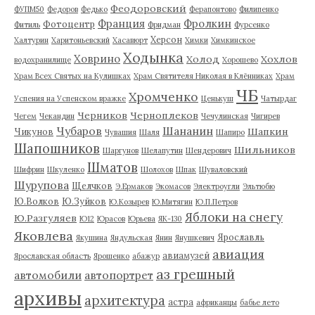
Феодоровский
ФУПМ50
Федоров
Федько
Ферапонтово
Филипенко
Франция
Фролкин
Фотоцентр
Фитиль
Фридман
Фурсенко
Херсон
Халтурин
Харитоньевский
Хасавюрт
Химки
Химкинское
Ходынка
Ховрино
Холод
Хохлов
водохранилище
Хорошево
Храм Всех Святых на Кулишках
Храм Святителя Николая в Клённиках
Храм
ЧБ
Хромченко
Успения на Успенском вражке
Ценькуш
Чатырдаг
Черников
Черноплеков
Чегем
Чекандин
Чечулинская
Чигирев
Чубаров
Шананин
Шапкин
Чикунов
Чувашия
Шаля
Шапиро
Шапошников
Шильников
Шаргунов
Шелапутин
Шендерович
Шматов
Шифрин
Шкуленко
Шолохов
Шпак
Шуваловский
Шурупова
Щелчков
Э.Ермаков
Экомасов
Электроугли
Эльтюбю
Ю.Волков
Ю.Зуйков
Ю.Козырев
Ю.Митягин
Ю.П.Петров
Яблоки на снегу
Ю.Разгуляев
Ю12
Юрасов
Юрьева
ЯК-130
Яковлева
Ярославль
Якушина
Яндульская
Янин
Янушкевич
авиация
авиамузей
Ярославская область
Ярошенко
абажур
аз грешный
автомобили
автопортрет
архивы
архитектура
астра
африканцы
бабье лето