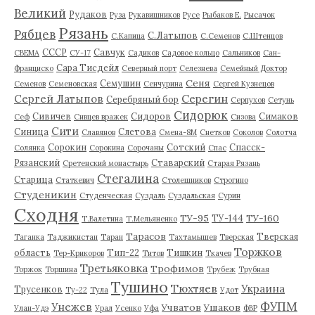
Великий
Рудаков
Руза
Рукавишников
Русе
Рыбаков Е.
Рысачок
Рязань
Рябцев
С.Латыпов
С.Капица
С.Семенов
С.Штенцов
СССР
Савчук
СВЕМА
СУ-17
Садиков
Садовое кольцо
Сальников
Сан-
Сара Тисдейл
Франциско
Северный порт
Селезнева
Семейный Доктор
Сеня
Семушин
Семенов
Семеновская
Сенчурина
Сергей Кузнецов
Серегин
Сергей Латыпов
Серебряный бор
Серпухов
Сетунь
Сидорюк
Сивичев
Сидоров
Симаков
Сеф
Сивцев вражек
Сизова
Сити
Синица
Слетова
Славянов
Смена-8М
Снетков
Соколов
Солотча
Сорокин
Сотский
Спасск-
Солянка
Сорокина
Сорочаны
Спас
Рязанский
Ставарский
Сретенский монастырь
Старая Рязань
Стегалина
Старица
Статкевич
Столешников
Строгино
Студеникин
Студенческая
Суздаль
Суздальская
Сурин
Сходня
ТУ-95
ТУ-160
ТУ-144
Т.Валетина
Т.Мельяненко
Тарасов
Тверская
Таганка
Таджикистан
Таран
Тахтамышев
Тверская
Торжков
область
Тип-22
Тишкин
Тер-Крикоров
Титов
Ткачев
Третьяковка
Трофимов
Торжок
Торшина
Трубеж
Трубная
Тушино
Тюхтяев
Украина
Трусенков
Ту-22
Тула
Удот
ФУПМ
Унежев
Учватов
Ушаков
Улан-Удэ
Урал
Усенко
Уфа
ФВР