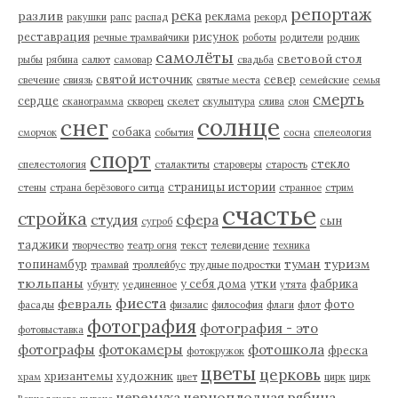
репортаж
река
разлив
реклама
ракушки
рапс
распад
рекорд
реставрация
рисунок
речные трамвайчики
роботы
родители
родник
самолёты
световой стол
рыбы
рябина
салют
самовар
свадьба
святой источник
север
свечение
свиязь
святые места
семейские
семья
смерть
сердце
сканограмма
скворец
скелет
скульптура
слива
слон
солнце
снег
собака
сморчок
события
сосна
спелеология
спорт
стекло
спелестология
сталактиты
староверы
старость
страницы истории
стены
страна берёзового ситца
странное
стрим
счастье
стройка
студия
сфера
сын
сугроб
таджики
творчество
театр огня
текст
телевидение
техника
туман
туризм
топинамбур
трамвай
троллейбус
трудные подростки
тюльпаны
у себя дома
утки
фабрика
убунту
уединенное
утята
фиеста
февраль
фото
фасады
физалис
философия
флаги
флот
фотография
фотография - это
фотовыставка
фотографы
фотокамеры
фотошкола
фреска
фотокружок
цветы
церковь
хризантемы
художник
храм
цвет
цирк
цирк
черемуха
черноплодная рябина