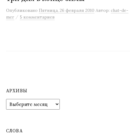
м
Опубликовано
Пятница, 26 февраля 2010
Автор:
chat-de-
у
/
mer
5 комментариев
АРХИВЫ
А
р
х
и
в
СЛОВА
ы