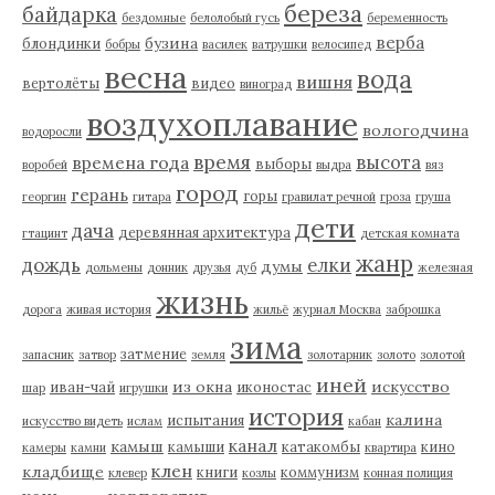
береза
байдарка
бездомные
белолобый гусь
беременность
верба
бузина
блондинки
бобры
василек
ватрушки
велосипед
весна
вода
вишня
вертолёты
видео
виноград
воздухоплавание
вологодчина
водоросли
время
высота
времена года
выборы
воробей
выдра
вяз
город
герань
горы
георгин
гитара
гравилат речной
гроза
груша
дети
дача
деревянная архитектура
гтацинт
детская комната
жанр
дождь
елки
думы
дольмены
донник
друзья
дуб
железная
жизнь
дорога
живая история
жильё
журнал Москва
заброшка
зима
затмение
запасник
затвор
земля
золотарник
золото
золотой
иней
из окна
искусство
иван-чай
иконостас
шар
игрушки
история
калина
испытания
искусство видеть
ислам
кабан
канал
камыш
камыши
катакомбы
кино
камеры
камни
квартира
клен
кладбище
книги
коммунизм
клевер
козлы
конная полиция