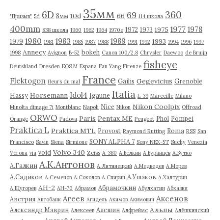
35мм
6D
360
69
10d
66
8мм
"Призыв"
5d
114 школа
400mm
1977
1978
1975
1972
1973
838 школа
1960
1962
1964
1970е
1980
1983
1989
1993
1979
1981
1985
1987
1988
1991
1992
1994
1996
1997
Annecy
bokeh
1998
Avignon
B-52
Canon 100/2.8
Chrysler
Daewoo
de Bruijn
fisheye
Deutshland
Dresden
EOS M
Espana
Fan Yang
Firenze
France
Flektogon
Gegevicius
Gailis
Grenoble
fleurs du mal
Italia
Idol4
Horsemann
Hassy
Igaune
L-39
Marceille
Milano
Nikon Coolpix
Nice
Minolta dimage 7i
Montblanc
Napoli
Nikon
Offroad
ORWO
Paris
Pentax ME
Phol
Pompei
Orange
Padova
Peugeot
Praktica L
Praktica MTL
Provost
Roma
Raymond Rutting
RSS
San
SONY ALPHA 7
Francisco
Savin
Siena
Sirmione
Sony NEX-5T
Suchy
Venezia
Volvo 340
void
Verona
via
Zeiss
А-380
А.Белкин
А.Буранцев
А.Бутко
А.К.Антонов
А.Галкин
А.Литинецкий
А.Медведев
А.Морев
А.Садиков
А.Ушаков
А.Семенов
А.Соколов
А.Спирин
А.Халтурин
АН-2
Абрамочкин
А.Щугорев
АН-70
Абрамов
Абулхатин
Абхазия
Аксенов
Агеев
Австрия
Автобанк
Агидель
Акимов
Акимович
Альпы
Александр Маврин
Алешин
Алексеев
Алфреймс
Алёшкинский