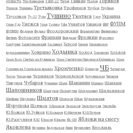
Торжков
область
Тип-22
Тишкин
Тер-Крикоров
Титов
Ткачев
Третьяковка
Трофимов
Торжок
Торшина
Трубеж
Трубная
Тушино
Тюхтяев
Украина
Трусенков
Ту-22
Тула
Удот
ФУПМ
Унежев
Учватов
Ушаков
Улан-Удэ
Урал
Усенко
Уфа
ФВР
Феодоровский
ФУПМ50
Федоров
Федько
Ферапонтово
Филипенко
Франция
Фролкин
Фотоцентр
Фитиль
Фридман
Фурсенко
Херсон
Халтурин
Харитоньевский
Хасавюрт
Химки
Химкинское
Ходынка
Ховрино
Холод
Хохлов
водохранилище
Хорошево
Храм Всех Святых на Кулишках
Храм Святителя Николая в Клённиках
Храм
ЧБ
Хромченко
Успения на Успенском вражке
Ценькуш
Чатырдаг
Черников
Черноплеков
Чегем
Чекандин
Чечулинская
Чигирев
Чубаров
Шананин
Шапкин
Чикунов
Чувашия
Шаля
Шапиро
Шапошников
Шильников
Шаргунов
Шелапутин
Шендерович
Шматов
Шифрин
Шкуленко
Шолохов
Шпак
Шуваловский
Шурупова
Щелчков
Э.Ермаков
Экомасов
Электроугли
Эльтюбю
Ю.Волков
Ю.Зуйков
Ю.Козырев
Ю.Митягин
Ю.П.Петров
Яблоки на снегу
Ю.Разгуляев
Ю12
Юрасов
Юрьева
ЯК-130
Яковлева
Ярославль
Якушина
Яндульская
Янин
Янушкевич