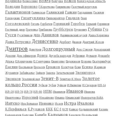
Волга
Водянова
Волков
Вознесение
Волгуша
Вологодская область
Володин
Вороново
Г.Короткова
Гаврилково
Газетный переулок
Галактионов
Галинский
Галкин
Галинская
Гардашник
Гасилов
Гизатуллина
Гладков
Геленджик
Гиппенрейтер
Гнап
Гоголевский
Горицкий
Горобец
Гоголь
Горбачев
Горький
Горяинов
Губина
Груббстрем
Гуз
Гостиный двор
Грачевка
Грибанова
Грушевич
Гусев
Данилов
Гусятников
ДКБА
Дарвиновский музей
Даша Корягина
Денисенко
Даша Петренко
Дербент
Дианов
Дмитрий Жохов
Дмитров
Долгопрудный
Доветров
Дом Союзов
Домарацкий
Донец
Домени
Дом офицеров
Дружба народов
Дубровки
Дульцев
Душанбе
Дёржа
Е.Коршунова
Е.Сенчурина
Евангелие
Евдокимов
Егорова
Екатеринбург
Есина
Емелин
Ермаков
Емельянов
Еремеев
Есентуки
Есин
Жариков
Звенигород
Журавлев
Забайкалье
Зайцев
Зацепа
Зачатьевский
Зенит-В
Золотое
Звонков
Земляной вал
Зенитар-К 16мм
кольцо России
Зубков
Зубов
Зуйков
И.Пилюгин
И.Сидоров
ИЛ-14
Иванов
ИПМ
ИЛ-28
ИЛ-76
ИЛ-78
ИЛ-80
Иванилов
Иванова
Иероглиф
Ивантеевка
Измайлово
Ильина
Ильинский
Император ВАВА
Истра
Интеко
Ичалова
Иримико
Ира Большая
Исаев
К.Перфильев
К.Рудаков
ККК
КС-1
КСП
Кавказ
Кадышевский
Казань
Калмыков
Калибр
Каламкаров
Каледин
Каменец-Подольский