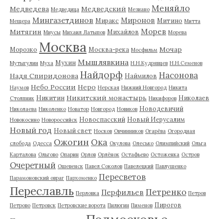
Меняйло
Медведева
Медведский
Медведица
Мезиано
Мингазетдинов
Миронов
Миракс
Митино
Мещера
Митта
Морев
Митягин
Михайлов
Миусы
Михаил Латыпов
Морева
Москва
Мочар
Морозко
Москва-река
Мосфильм
Мышлявкина
Мухин
Мутыгулин
Муха
Н.Н.Кудрявцев
Н.Н.Семенов
Найдорф
Насонова
Надя Спиридонова
Наймилов
Небо России
Неро
Наумов
Нерская
Нижний Новгород
Никита
Никитский монастырь
Никитин
Николаев
Столпник
Никифоров
Новодевичий
Николаева
Николенко
Новатор
Новгород
Новиков
Новоспасский
Новый Иерусалим
Новокосино
Новороссийск
Новый год
Новый свет
Носков
Овчинников
Огарёва
Огородная
Ожогин
Ока
слобода
Одесса
Окулова
Олесько
Олимпийский
Ольга
Карталова
Ольгово
Опарин
Орлов
Орлёнок
Остафьево
Остоженка
Остров
Очеретный
Ошевенск
Павел Соколов
Павелецкий
Павлушенко
Пересветов
Парамоновский овраг
Пархоменко
Переславль
Петренко
Перфильев
Перловка
Петров
Пирогов
Петрово
Петровск
Петровские ворота
Пилюгин
Пименов