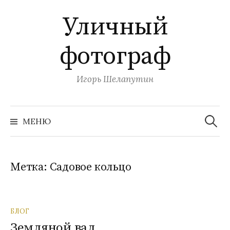
П
Уличный
е
р
фотограф
е
й
т
Игорь Шелапутин
и
к
Н
с
а
МЕНЮ
й
о
т
и
д
:
е
Метка:
Садовое кольцо
р
ж
и
БЛОГ
м
Земляной вал
о