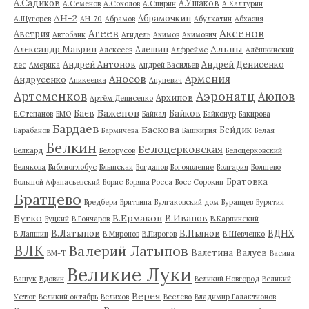
А.Садиков
А.Ушаков
А.Семенов
А.Соколов
А.Спирин
А.Халтурин
АН-2
Абрамочкин
А.Щугорев
АН-70
Абрамов
Абулхатин
Абхазия
Аксенов
Агеев
Австрия
Автобанк
Агидель
Акимов
Акимович
Альпы
Александр Маврин
Алешин
Алексеев
Алфреймс
Алёшкинский
Андрей Антонов
Андрей Денисенко
лес
Америка
Андрей Васильев
Аносов
Армения
Андрусенко
Аникеевка
Апуневич
Артеменков
Аэронатц
Аюпов
Архипов
Артём Денисенко
Баженов
Баев
Байков
Б.Степанов
БМО
Байкал
Байконур
Бакирова
Бардаев
Баскова
Бейдик
Барабанов
Бармичева
Башкирия
Белая
Белкин
Белоцерковская
Белкард
Белорусов
Белоцерковский
Белякова
Библиоглобус
Блынская
Богданов
Богоявление
Болгария
Болшево
Братовка
Большой Афанасьевский
Борис
Боряна Росса
Босс Сорокин
Братцево
Бредбери
Бритвина
Булгаковский дом
Буранцев
Бурятия
Бутко
В.Ермаков
В.Иванов
Буцкий
В.Гончаров
В.Карпинский
В.Латыпов
В.Пьянов
ВДНХ
В.Лапшин
В.Миронов
В.Пирогов
В.Шевченко
ВЛК
Валерий Латыпов
Валетина
Валуев
ВМ-Т
Васина
Великие Луки
Ващук
Вдовин
Великий Новгород
Великий
Верея
Устюг
Великий октябрь
Велихов
Веслево
Владимир Галактионов