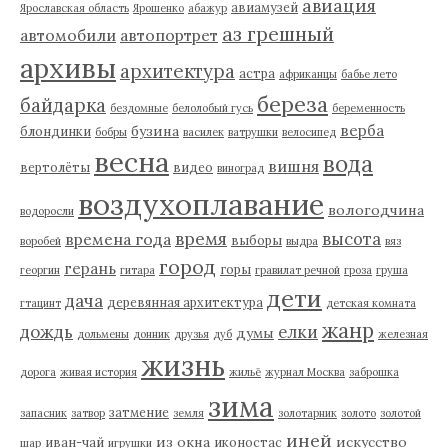
авиация
авиамузей
Ярославская область
Ярошенко
абажур
аз грешный
автомобили
автопортрет
архивы
архитектура
астра
африканцы
бабье лето
береза
байдарка
бездомные
белолобый гусь
беременность
верба
бузина
блондинки
бобры
василек
ватрушки
велосипед
весна
вода
вишня
вертолёты
видео
виноград
воздухоплавание
вологодчина
водоросли
время
высота
времена года
выборы
воробей
выдра
вяз
город
герань
горы
георгин
гитара
гравилат речной
гроза
груша
дети
дача
деревянная архитектура
гтацинт
детская комната
жанр
дождь
елки
думы
дольмены
донник
друзья
дуб
железная
жизнь
дорога
живая история
жильё
журнал Москва
заброшка
зима
затмение
запасник
затвор
земля
золотарник
золото
золотой
иней
из окна
искусство
иван-чай
иконостас
шар
игрушки