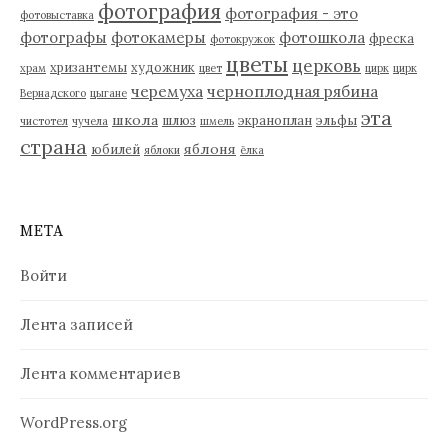
фотография
фотография - это
фотовыставка
фотографы
фотокамеры
фотошкола
фреска
фотокружок
цветы
церковь
хризантемы
художник
храм
цвет
цирк
цирк
черемуха
черноплодная рябина
Вернадского
цыгане
эта
школа
шлюз
экраноплан
эльфы
чистотел
чучела
шмель
страна
яблоня
юбилей
яблоки
ёлка
МЕТА
Войти
Лента записей
Лента комментариев
WordPress.org