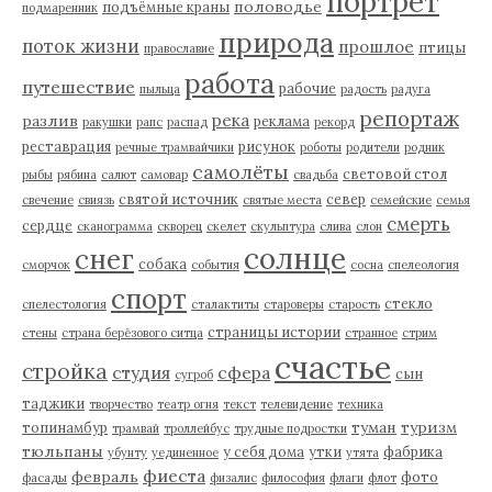
портрет
половодье
подъёмные краны
подмаренник
природа
поток жизни
прошлое
птицы
православие
работа
путешествие
рабочие
пыльца
радость
радуга
репортаж
река
разлив
реклама
ракушки
рапс
распад
рекорд
реставрация
рисунок
речные трамвайчики
роботы
родители
родник
самолёты
световой стол
рыбы
рябина
салют
самовар
свадьба
святой источник
север
свечение
свиязь
святые места
семейские
семья
смерть
сердце
сканограмма
скворец
скелет
скульптура
слива
слон
солнце
снег
собака
сморчок
события
сосна
спелеология
спорт
стекло
спелестология
сталактиты
староверы
старость
страницы истории
стены
страна берёзового ситца
странное
стрим
счастье
стройка
студия
сфера
сын
сугроб
таджики
творчество
театр огня
текст
телевидение
техника
туман
туризм
топинамбур
трамвай
троллейбус
трудные подростки
тюльпаны
у себя дома
утки
фабрика
убунту
уединенное
утята
фиеста
февраль
фото
фасады
физалис
философия
флаги
флот