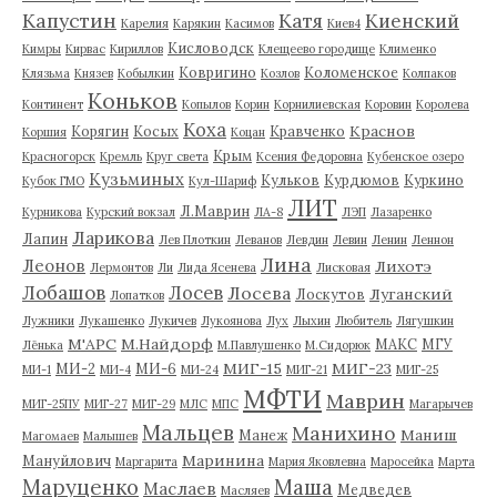
Капустин
Катя
Киенский
Карелия
Карякин
Касимов
Киев4
Кисловодск
Кимры
Кирвас
Кириллов
Клещеево городище
Клименко
Ковригино
Коломенское
Клязьма
Князев
Кобылкин
Козлов
Колпаков
Коньков
Континент
Копылов
Корин
Корнилиевская
Коровин
Королева
Коха
Краснов
Корягин
Косых
Кравченко
Коршия
Коцан
Крым
Красногорск
Кремль
Круг света
Ксения Федоровна
Кубенское озеро
Кузьминых
Кульков
Курдюмов
Куркино
Кубок ГМО
Кул-Шариф
ЛИТ
Л.Маврин
Курникова
Курский вокзал
ЛА-8
ЛЭП
Лазаренко
Ларикова
Лапин
Лев Плоткин
Леванов
Левдин
Левин
Ленин
Леннон
Лина
Леонов
Лихотэ
Лермонтов
Ли
Лида Ясенева
Лисковая
Лобашов
Лосев
Лосева
Луганский
Лоскутов
Лопатков
Лужники
Лукашенко
Лукичев
Лукоянова
Лух
Лыхин
Любитель
Лягушкин
М'АРС
М.Найдорф
МАКС
МГУ
Лёнька
М.Павлушенко
М.Сидорюк
МИГ-15
МИГ-23
МИ-2
МИ-6
МИ-1
МИ-4
МИ-24
МИГ-21
МИГ-25
МФТИ
Маврин
МИГ-25ПУ
МИГ-27
МИГ-29
МЛС
МПС
Магарычев
Мальцев
Манихино
Маниш
Манеж
Магомаев
Малышев
Маринина
Мануйлович
Маргарита
Мария Яковлевна
Маросейка
Марта
Маруценко
Маша
Маслаев
Медведев
Масляев