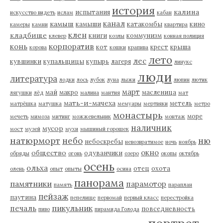
история
калина
испытания
искусство видеть
ислам
кабан
канал
камыш
камыши
катакомбы
кино
камеры
камни
квартира
клен
кладбище
книги
коммунизм
клевер
козлы
конная полиция
корпоратив
конь
кот
крест
крыша
корова
кошки
крапива
лето
лес
кувшинки
купальщицы
купырь
лагеря
линукс
люди
литература
лодки
лось
лубок
луна
лыжи
люпин
лютик
март
май
макро
масленица
лягушки
лёд
малина
мантия
мат
мать-и-мачеха
метель
матрёшка
матушка
мемуары
мертвяки
метро
монастырь
море
мечеть
мимоза
митинг
можжевельник
монтаж
наличник
мусор
мост
музей
мухи
мышиный горошек
натюрморт
небо
ню
небоскребы
невозвратимое
ночь
ноябрь
окно
общество
одуванчики
обряды
огонь
озеро
окопы
октябрь
осень
ольха
отец
охота
олень
опыт
опыты
осина
панорама
памятники
парамотор
память
параплан
пейзаж
паутина
пепелище
первомай
первый класс
перестройка
пикульник
печаль
повседневность
пиво
пирамида Голода