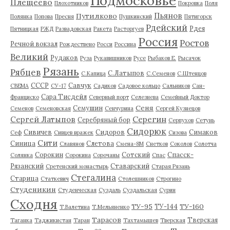
Подмосковье
Плещеево
Плохотников
Покровка
Поля
Пьянов
Путилково
Полянка
Попова
Пресня
Пушкинский
Пятигорск
Рдейский
Рдея
Пятницкая
РЖД
Развадовская
Ракета
Расторгуев
Россия
Ростов
Речной вокзал
Рождествено
Росси
Россина
Великий
Рудаков
Руза
Рукавишников
Русе
Рыбаков Е.
Рысачок
Рязань
Рябцев
С.Латыпов
С.Капица
С.Семенов
С.Штенцов
СССР
Савчук
СВЕМА
СУ-17
Садиков
Садовое кольцо
Сальников
Сан-
Сара Тисдейл
Франциско
Северный порт
Селезнева
Семейный Доктор
Сеня
Семушин
Семенов
Семеновская
Сенчурина
Сергей Кузнецов
Серегин
Сергей Латыпов
Серебряный бор
Серпухов
Сетунь
Сидорюк
Сивичев
Сидоров
Симаков
Сеф
Сивцев вражек
Сизова
Сити
Синица
Слетова
Славянов
Смена-8М
Снетков
Соколов
Солотча
Сорокин
Сотский
Спасск-
Солянка
Сорокина
Сорочаны
Спас
Рязанский
Ставарский
Сретенский монастырь
Старая Рязань
Стегалина
Старица
Статкевич
Столешников
Строгино
Студеникин
Студенческая
Суздаль
Суздальская
Сурин
Сходня
ТУ-95
ТУ-160
ТУ-144
Т.Валетина
Т.Мельяненко
Тарасов
Тверская
Таганка
Таджикистан
Таран
Тахтамышев
Тверская