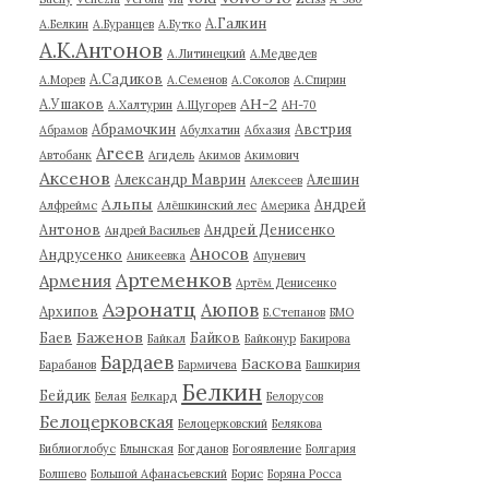
А.Галкин
А.Белкин
А.Буранцев
А.Бутко
А.К.Антонов
А.Литинецкий
А.Медведев
А.Садиков
А.Морев
А.Семенов
А.Соколов
А.Спирин
АН-2
А.Ушаков
А.Халтурин
А.Щугорев
АН-70
Абрамочкин
Австрия
Абрамов
Абулхатин
Абхазия
Агеев
Автобанк
Агидель
Акимов
Акимович
Аксенов
Александр Маврин
Алешин
Алексеев
Альпы
Андрей
Алфреймс
Алёшкинский лес
Америка
Антонов
Андрей Денисенко
Андрей Васильев
Аносов
Андрусенко
Аникеевка
Апуневич
Артеменков
Армения
Артём Денисенко
Аэронатц
Аюпов
Архипов
Б.Степанов
БМО
Баженов
Баев
Байков
Байкал
Байконур
Бакирова
Бардаев
Баскова
Барабанов
Бармичева
Башкирия
Белкин
Бейдик
Белая
Белкард
Белорусов
Белоцерковская
Белоцерковский
Белякова
Библиоглобус
Блынская
Богданов
Богоявление
Болгария
Болшево
Большой Афанасьевский
Борис
Боряна Росса