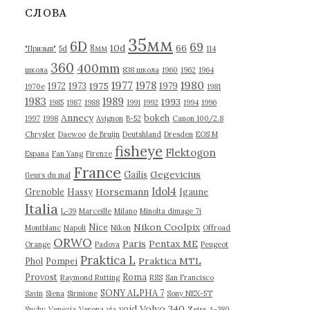
в
СЛОВА
ы
35мм
6D
69
10d
66
8мм
"Призыв"
5d
114
360
400mm
школа
838 школа
1960
1962
1964
1977
1980
1978
1975
1972
1973
1979
1970е
1981
1983
1989
1993
1985
1987
1988
1991
1992
1994
1996
Annecy
bokeh
1997
1998
Avignon
B-52
Canon 100/2.8
Chrysler
Daewoo
de Bruijn
Deutshland
Dresden
EOS M
fisheye
Flektogon
Espana
Fan Yang
Firenze
France
Gegevicius
Gailis
fleurs du mal
Idol4
Horsemann
Grenoble
Hassy
Igaune
Italia
L-39
Marceille
Milano
Minolta dimage 7i
Nikon Coolpix
Nice
Montblanc
Napoli
Nikon
Offroad
ORWO
Paris
Pentax ME
Orange
Padova
Peugeot
Praktica L
Praktica MTL
Phol
Pompei
Provost
Roma
Raymond Rutting
RSS
San Francisco
SONY ALPHA 7
Savin
Siena
Sirmione
Sony NEX-5T
Volvo 340
void
Suchy
Venezia
Verona
via
Zeiss
А-380