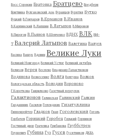
Братцево
Братовка
Босс Сорокин
Бредбери
Бутко
Бритвина
Булгаковский дом
Буранцев
Бурятия
В.Ермаков
В.Иванов
Буцкий
В.Гончаров
В.Латыпов
В.Карпинский
В.Лапшин
В.Миронов
ВЛК
В.Пьянов
ВДНХ
В.Пирогов
В.Шевченко
ВМ-
Валерий Латыпов
Валетина
Валуев
Т
Великие Луки
Васина
Ващук
Вдовин
Великий Новгород
Великий Устюг
Великий октябрь
Верея
Велихов
Веслево
Владимир Галактионов
Волга
Водянова
Волков
Вознесение
Волгуша
Володин
Вороново
Вологодская область
Г.Короткова
Гаврилково
Газетный переулок
Галактионов
Галинский
Галкин
Галинская
Гизатуллина
Гардашник
Гасилов
Геленджик
Гоголевский
Гладков
Гиппенрейтер
Гнап
Гоголь
Горицкий
Горобец
Горбачев
Горький
Горяинов
Груббстрем
Гостиный двор
Грачевка
Грибанова
Губина
Гусев
Гуз
Грушевич
Гусятников
ДКБА