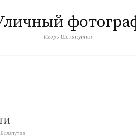
Уличный фотогра
Игорь Шелапутин
ФТИ
 Шелапутин