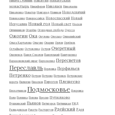
Никитский
Никитин
Никита Столпник
монастырь
Николаев
Никифоров
Николаева
Новодевичий
Николенко
Новатор
Новгород
Новиков
Новоспасский
Новый
Новокосино
Новороссийск
Новый год
Иерусалим
Новый свет
Носков
Овчинников
Огарёва
Огородная слобода
Одесса
Ожогин
Ока
Окулова
Олесько
Олимпийский
Ольга Карталова
Ольгово
Опарин
Орлов
Орлёнок
Очеретный
Остафьево
Остоженка
Остров
Ошевенск
Павел Соколов
Павелецкий
Павлушенко
Пересветов
Парамоновский овраг
Пархоменко
Переславль
Перфильев
Перловка
Петренко
Петров
Петрово
Петровск
Петровские
Плещеево
Пирогов
ворота
Пилюгин
Пименов
Подмосковье
Плохотников
Покровка
Путилково
Поля
Полянка
Попова
Пресня
Пьянов
Пушкинский
Пятигорск
Пятницкая
РЖД
Рдейский
Рдея
Развадовская
Ракета
Расторгуев