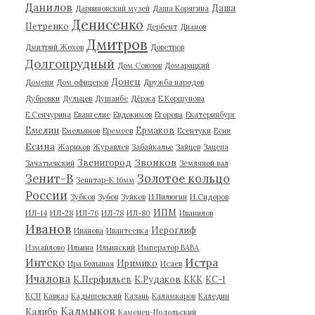
Данилов
Даша
Дарвиновский музей
Даша Корягина
Денисенко
Петренко
Дербент
Дианов
Дмитров
Дмитрий Жохов
Доветров
Долгопрудный
Дом Союзов
Домарацкий
Донец
Домени
Дом офицеров
Дружба народов
Дубровки
Дульцев
Душанбе
Дёржа
Е.Коршунова
Е.Сенчурина
Евангелие
Евдокимов
Егорова
Екатеринбург
Емелин
Ермаков
Емельянов
Еремеев
Есентуки
Есин
Есина
Жариков
Журавлев
Забайкалье
Зайцев
Зацепа
Звонков
Звенигород
Зачатьевский
Земляной вал
Зенит-В
Золотое кольцо
Зенитар-К 16мм
России
Зубков
Зубов
Зуйков
И.Пилюгин
И.Сидоров
ИПМ
ИЛ-14
ИЛ-28
ИЛ-76
ИЛ-78
ИЛ-80
Иванилов
Иванов
Иероглиф
Иванова
Ивантеевка
Измайлово
Ильина
Ильинский
Император ВАВА
Истра
Интеко
Иримико
Ира Большая
Исаев
Ичалова
К.Перфильев
К.Рудаков
ККК
КС-1
КСП
Кавказ
Кадышевский
Казань
Каламкаров
Каледин
Калмыков
Калибр
Каменец-Подольский