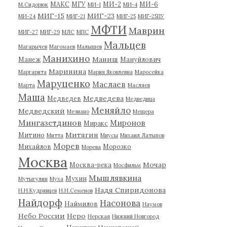
МАКС
МГУ
МИ-2
МИ-6
М.Сидорюк
МИ-1
МИ-4
МИГ-15
МИГ-23
МИ-24
МИГ-21
МИГ-25
МИГ-25ПУ
МФТИ
Маврин
МИГ-27
МИГ-29
МЛС
МПС
Мальцев
Магарычев
Магомаев
Малышев
Манихино
Маниш
Манеж
Мануйлович
Маринина
Маргарита
Мария Яковлевна
Маросейка
Маруценко
Маслаев
Марта
Масляев
Маша
Медведева
Медведев
Медведица
Меняйло
Медведский
Мезиано
Мещера
Мингазетдинов
Миронов
Миракс
Митягин
Митино
Митта
Миусы
Михаил Латыпов
Морев
Михайлов
Морозко
Морева
Москва
Мочар
Москва-река
Мосфильм
Мышлявкина
Мухин
Мутыгулин
Муха
Надя Спиридонова
Н.Н.Кудрявцев
Н.Н.Семенов
Найдорф
Насонова
Наймилов
Наумов
Небо России
Неро
Нерская
Нижний Новгород