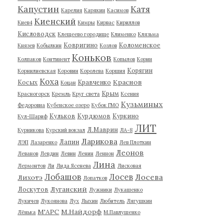
Капустин
Катя
Карелия
Карякин
Касимов
Киенский
Киев4
Кимры
Кирвас
Кириллов
Кисловодск
Клещеево городище
Клименко
Клязьма
Ковригино
Коломенское
Князев
Кобылкин
Козлов
Коньков
Колпаков
Континент
Копылов
Корин
Корягин
Корнилиевская
Коровин
Королева
Коршия
Коха
Краснов
Косых
Кравченко
Коцан
Крым
Красногорск
Кремль
Круг света
Ксения
Кузьминых
Федоровна
Кубенское озеро
Кубок ГМО
Кульков
Курдюмов
Куркино
Кул-Шариф
ЛИТ
Л.Маврин
Курникова
Курский вокзал
ЛА-8
Ларикова
Лапин
ЛЭП
Лазаренко
Лев Плоткин
Леонов
Леванов
Левдин
Левин
Ленин
Леннон
Лина
Лермонтов
Ли
Лида Ясенева
Лисковая
Лобашов
Лосев
Лосева
Лихотэ
Лопатков
Луганский
Лоскутов
Лужники
Лукашенко
Лукичев
Лукоянова
Лух
Лыхин
Любитель
Лягушкин
М'АРС
М.Найдорф
Лёнька
М.Павлушенко