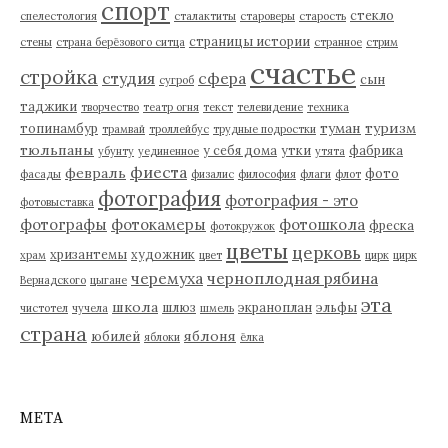
спорт
стекло
спелестология
сталактиты
староверы
старость
страницы истории
стены
страна берёзового ситца
странное
стрим
счастье
стройка
студия
сфера
сын
сугроб
таджики
творчество
театр огня
текст
телевидение
техника
туман
туризм
топинамбур
трамвай
троллейбус
трудные подростки
тюльпаны
у себя дома
утки
фабрика
убунту
уединенное
утята
фиеста
февраль
фото
фасады
физалис
философия
флаги
флот
фотография
фотография - это
фотовыставка
фотографы
фотокамеры
фотошкола
фреска
фотокружок
цветы
церковь
хризантемы
художник
храм
цвет
цирк
цирк
черемуха
черноплодная рябина
Вернадского
цыгане
эта
школа
шлюз
экраноплан
эльфы
чистотел
чучела
шмель
страна
яблоня
юбилей
яблоки
ёлка
МЕТА