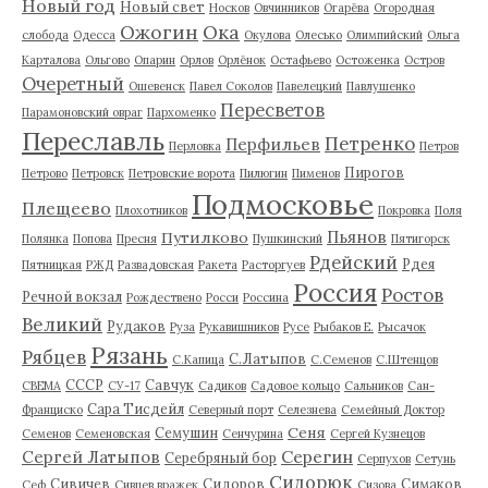
Новый год
Новый свет
Носков
Овчинников
Огарёва
Огородная
Ожогин
Ока
слобода
Одесса
Окулова
Олесько
Олимпийский
Ольга
Карталова
Ольгово
Опарин
Орлов
Орлёнок
Остафьево
Остоженка
Остров
Очеретный
Ошевенск
Павел Соколов
Павелецкий
Павлушенко
Пересветов
Парамоновский овраг
Пархоменко
Переславль
Петренко
Перфильев
Перловка
Петров
Пирогов
Петрово
Петровск
Петровские ворота
Пилюгин
Пименов
Подмосковье
Плещеево
Плохотников
Покровка
Поля
Пьянов
Путилково
Полянка
Попова
Пресня
Пушкинский
Пятигорск
Рдейский
Рдея
Пятницкая
РЖД
Развадовская
Ракета
Расторгуев
Россия
Ростов
Речной вокзал
Рождествено
Росси
Россина
Великий
Рудаков
Руза
Рукавишников
Русе
Рыбаков Е.
Рысачок
Рязань
Рябцев
С.Латыпов
С.Капица
С.Семенов
С.Штенцов
СССР
Савчук
СВЕМА
СУ-17
Садиков
Садовое кольцо
Сальников
Сан-
Сара Тисдейл
Франциско
Северный порт
Селезнева
Семейный Доктор
Сеня
Семушин
Семенов
Семеновская
Сенчурина
Сергей Кузнецов
Серегин
Сергей Латыпов
Серебряный бор
Серпухов
Сетунь
Сидорюк
Сивичев
Сидоров
Симаков
Сеф
Сивцев вражек
Сизова