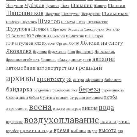
Чубаров
Шананин
Шапкин
Чикунов
Чувашия
Шаля
Шапиро
Шапошников
Шильников
Шаргунов
Шелапутин
Шендерович
Шматов
Шифрин
Шкуленко
Шолохов
Шпак
Шуваловский
Шурупова
Щелчков
Э.Ермаков
Экомасов
Электроугли
Эльтюбю
Ю.Волков
Ю.Зуйков
Ю.Козырев
Ю.Митягин
Ю.П.Петров
Яблоки на снегу
Ю.Разгуляев
Ю12
Юрасов
Юрьева
ЯК-130
Яковлева
Ярославль
Якушина
Яндульская
Янин
Янушкевич
авиация
авиамузей
Ярославская область
Ярошенко
абажур
аз грешный
автомобили
автопортрет
архивы
архитектура
астра
африканцы
бабье лето
береза
байдарка
бездомные
белолобый гусь
беременность
верба
бузина
блондинки
бобры
василек
ватрушки
велосипед
весна
вода
вишня
вертолёты
видео
виноград
воздухоплавание
вологодчина
водоросли
время
высота
времена года
выборы
воробей
выдра
вяз