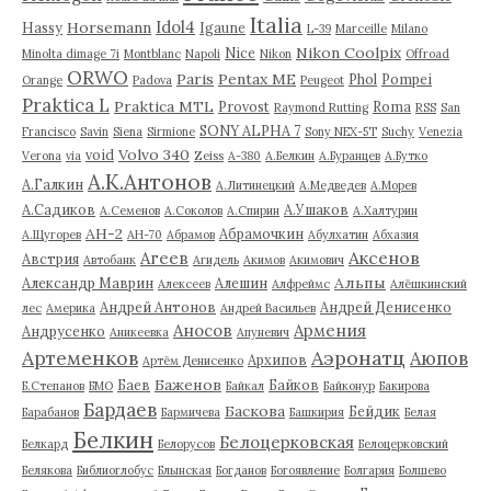
Italia
Idol4
Horsemann
Hassy
Igaune
L-39
Marceille
Milano
Nikon Coolpix
Nice
Minolta dimage 7i
Montblanc
Napoli
Nikon
Offroad
ORWO
Paris
Pentax ME
Phol
Pompei
Orange
Padova
Peugeot
Praktica L
Praktica MTL
Provost
Roma
Raymond Rutting
RSS
San
SONY ALPHA 7
Francisco
Savin
Siena
Sirmione
Sony NEX-5T
Suchy
Venezia
Volvo 340
void
Verona
via
Zeiss
А-380
А.Белкин
А.Буранцев
А.Бутко
А.К.Антонов
А.Галкин
А.Литинецкий
А.Медведев
А.Морев
А.Садиков
А.Ушаков
А.Семенов
А.Соколов
А.Спирин
А.Халтурин
АН-2
Абрамочкин
А.Щугорев
АН-70
Абрамов
Абулхатин
Абхазия
Аксенов
Агеев
Австрия
Автобанк
Агидель
Акимов
Акимович
Альпы
Александр Маврин
Алешин
Алексеев
Алфреймс
Алёшкинский
Андрей Антонов
Андрей Денисенко
лес
Америка
Андрей Васильев
Аносов
Армения
Андрусенко
Аникеевка
Апуневич
Артеменков
Аэронатц
Аюпов
Архипов
Артём Денисенко
Баженов
Баев
Байков
Б.Степанов
БМО
Байкал
Байконур
Бакирова
Бардаев
Баскова
Бейдик
Барабанов
Бармичева
Башкирия
Белая
Белкин
Белоцерковская
Белкард
Белорусов
Белоцерковский
Белякова
Библиоглобус
Блынская
Богданов
Богоявление
Болгария
Болшево