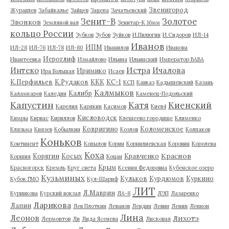
Звенигород
Журавлев
Забайкалье
Зайцев
Зацепа
Зачатьевский
Зенит-В
Золотое
Звонков
Земляной вал
Зенитар-К 16мм
кольцо России
Зубков
Зубов
Зуйков
И.Пилюгин
И.Сидоров
ИЛ-14
Иванов
ИПМ
ИЛ-28
ИЛ-76
ИЛ-78
ИЛ-80
Иванилов
Иванова
Иероглиф
Ивантеевка
Измайлово
Ильина
Ильинский
Император ВАВА
Истра
Интеко
Ичалова
Иримико
Ира Большая
Исаев
К.Перфильев
К.Рудаков
ККК
КС-1
КСП
Кавказ
Кадышевский
Казань
Калмыков
Калибр
Каламкаров
Каледин
Каменец-Подольский
Капустин
Катя
Киенский
Карелия
Карякин
Касимов
Киев4
Кисловодск
Кимры
Кирвас
Кириллов
Клещеево городище
Клименко
Ковригино
Коломенское
Клязьма
Князев
Кобылкин
Козлов
Колпаков
Коньков
Континент
Копылов
Корин
Корнилиевская
Коровин
Королева
Коха
Краснов
Корягин
Косых
Кравченко
Коршия
Коцан
Крым
Красногорск
Кремль
Круг света
Ксения Федоровна
Кубенское озеро
Кузьминых
Кульков
Курдюмов
Куркино
Кубок ГМО
Кул-Шариф
ЛИТ
Л.Маврин
Курникова
Курский вокзал
ЛА-8
ЛЭП
Лазаренко
Ларикова
Лапин
Лев Плоткин
Леванов
Левдин
Левин
Ленин
Леннон
Лина
Леонов
Лихотэ
Лермонтов
Ли
Лида Ясенева
Лисковая