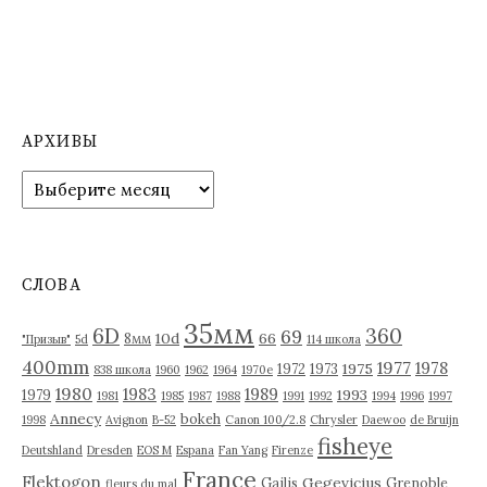
АРХИВЫ
А
р
х
и
в
СЛОВА
ы
35мм
6D
360
69
10d
66
8мм
"Призыв"
5d
114 школа
400mm
1977
1978
1975
1972
1973
838 школа
1960
1962
1964
1970е
1980
1983
1989
1993
1979
1981
1985
1987
1988
1991
1992
1994
1996
1997
Annecy
bokeh
1998
Avignon
B-52
Canon 100/2.8
Chrysler
Daewoo
de Bruijn
fisheye
Deutshland
Dresden
EOS M
Espana
Fan Yang
Firenze
France
Flektogon
Gegevicius
Gailis
Grenoble
fleurs du mal