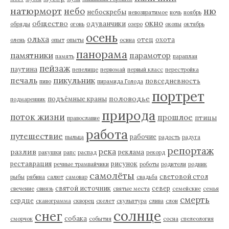
натюрморт
небо
ню
небоскребы
невозвратимое
ночь
ноябрь
окно
общество
одуванчики
обряды
огонь
озеро
окопы
октябрь
осень
ольха
отец
охота
олень
опыт
опыты
осина
панорама
памятники
парамотор
память
параплан
пейзаж
паутина
пепелище
первомай
первый класс
перестройка
пикульник
печаль
повседневность
пиво
пирамида Голода
портрет
половодье
подъёмные краны
подмаренник
природа
поток жизни
прошлое
птицы
православие
работа
путешествие
рабочие
пыльца
радость
радуга
репортаж
река
разлив
реклама
ракушки
рапс
распад
рекорд
реставрация
рисунок
речные трамвайчики
роботы
родители
родник
самолёты
световой стол
рыбы
рябина
салют
самовар
свадьба
святой источник
север
свечение
свиязь
святые места
семейские
семья
смерть
сердце
сканограмма
скворец
скелет
скульптура
слива
слон
солнце
снег
собака
сморчок
события
сосна
спелеология