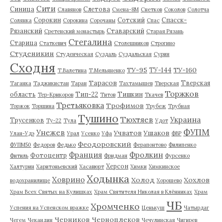
Сити
Синица
Слетова
Славянов
Смена-8М
Снетков
Соколов
Солотча
Сорокин
Сотский
Спасск-
Солянка
Сорокина
Сорочаны
Спас
Рязанский
Ставарский
Сретенский монастырь
Старая Рязань
Стегалина
Старица
Статкевич
Столешников
Строгино
Студеникин
Студенческая
Суздаль
Суздальская
Сурин
Сходня
ТУ-95
ТУ-160
ТУ-144
Т.Валетина
Т.Мельяненко
Тарасов
Тверская
Таганка
Таджикистан
Таран
Тахтамышев
Тверская
Торжков
область
Тип-22
Тишкин
Тер-Крикоров
Титов
Ткачев
Третьяковка
Трофимов
Торжок
Торшина
Трубеж
Трубная
Тушино
Тюхтяев
Украина
Трусенков
Ту-22
Тула
Удот
ФУПМ
Унежев
Учватов
Ушаков
Улан-Удэ
Урал
Усенко
Уфа
ФВР
Феодоровский
ФУПМ50
Федоров
Федько
Ферапонтово
Филипенко
Франция
Фролкин
Фотоцентр
Фитиль
Фридман
Фурсенко
Херсон
Халтурин
Харитоньевский
Хасавюрт
Химки
Химкинское
Ходынка
Ховрино
Холод
Хохлов
водохранилище
Хорошево
Храм Всех Святых на Кулишках
Храм Святителя Николая в Клённиках
Храм
ЧБ
Хромченко
Успения на Успенском вражке
Ценькуш
Чатырдаг
Черников
Черноплеков
Чегем
Чекандин
Чечулинская
Чигирев