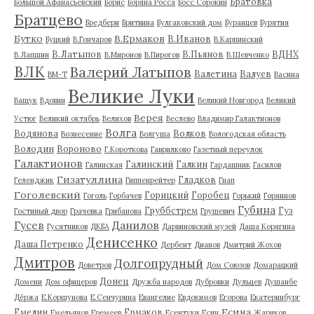
Братовка
Большой Афанасьевский
Борис
Боряна Росса
Босс Сорокин
Братцево
Бредбери
Бритвина
Булгаковский дом
Буранцев
Бурятия
Бутко
В.Ермаков
В.Иванов
Буцкий
В.Гончаров
В.Карпинский
В.Латыпов
В.Пьянов
ВДНХ
В.Лапшин
В.Миронов
В.Пирогов
В.Шевченко
ВЛК
Валерий Латыпов
Валетина
Валуев
ВМ-Т
Васина
Великие Луки
Ващук
Вдовин
Великий Новгород
Великий
Верея
Устюг
Великий октябрь
Велихов
Веслево
Владимир Галактионов
Волга
Водянова
Волков
Вознесение
Волгуша
Вологодская область
Володин
Вороново
Г.Короткова
Гаврилково
Газетный переулок
Галактионов
Галинский
Галкин
Галинская
Гардашник
Гасилов
Гизатуллина
Гладков
Геленджик
Гиппенрейтер
Гнап
Гоголевский
Горицкий
Горобец
Гоголь
Горбачев
Горький
Горяинов
Губина
Груббстрем
Гуз
Гостиный двор
Грачевка
Грибанова
Грушевич
Гусев
Данилов
Гусятников
ДКБА
Дарвиновский музей
Даша Корягина
Денисенко
Даша Петренко
Дербент
Дианов
Дмитрий Жохов
Дмитров
Долгопрудный
Доветров
Дом Союзов
Домарацкий
Донец
Домени
Дом офицеров
Дружба народов
Дубровки
Дульцев
Душанбе
Дёржа
Е.Коршунова
Е.Сенчурина
Евангелие
Евдокимов
Егорова
Екатеринбург
Есина
Емелин
Ермаков
Емельянов
Еремеев
Есентуки
Есин
Жариков