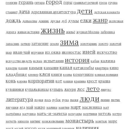
город
герань
горы
георгин
гитара
гравилат речной
гроза
груша
дети
дача
деревянная архитектура
гтацинт
детская комната
жанр
дождь
елки
думы
дольмены
донник
друзья
дуб
железная
жизнь
дорога
живая история
жильё
журнал Москва
заброшка
зима
затмение
запасник
затвор
земля
золотарник
золото
золотой
иней
из окна
искусство
иван-чай
иконостас
шар
игрушки
история
калина
испытания
искусство видеть
ислам
кабан
канал
камыш
камыши
катакомбы
кино
камеры
камни
квартира
клен
кладбище
книги
коммунизм
клевер
козлы
конная полиция
корпоратив
конь
кот
крест
крыша
корова
кошки
крапива
лето
лес
кувшинки
купальщицы
купырь
лагеря
линукс
люди
литература
лодки
лось
лубок
луна
лыжи
люпин
лютик
март
май
макро
масленица
лягушки
лёд
малина
мантия
мат
мать-и-мачеха
метель
матрёшка
матушка
мемуары
мертвяки
метро
монастырь
море
мечеть
мимоза
митинг
можжевельник
монтаж
наличник
мусор
мост
музей
мухи
мышиный горошек