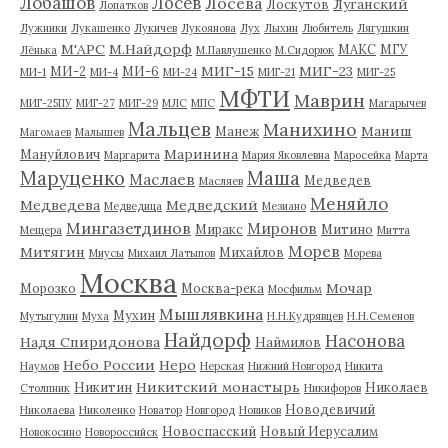
Лобашов
Лосев
Лосева
Луганский
Лоскутов
Лопатков
Лужники
Лукашенко
Лукичев
Лукоянова
Лух
Лыхин
Любитель
Лягушкин
М'АРС
М.Найдорф
МАКС
МГУ
Лёнька
М.Павлушенко
М.Сидорюк
МИГ-15
МИГ-23
МИ-2
МИ-6
МИ-1
МИ-4
МИ-24
МИГ-21
МИГ-25
МФТИ
Маврин
МИГ-25ПУ
МИГ-27
МИГ-29
МЛС
МПС
Магарычев
Мальцев
Манихино
Маниш
Манеж
Магомаев
Малышев
Маринина
Мануйлович
Маргарита
Мария Яковлевна
Маросейка
Марта
Маруценко
Маша
Маслаев
Медведев
Масляев
Меняйло
Медведева
Медведский
Медведица
Мезиано
Мингазетдинов
Миронов
Миракс
Митино
Мещера
Митта
Морев
Митягин
Михайлов
Миусы
Михаил Латыпов
Морева
Москва
Мочар
Морозко
Москва-река
Мосфильм
Мышлявкина
Мухин
Мутыгулин
Муха
Н.Н.Кудрявцев
Н.Н.Семенов
Найдорф
Насонова
Надя Спиридонова
Наймилов
Небо России
Неро
Наумов
Нерская
Нижний Новгород
Никита
Никитский монастырь
Никитин
Николаев
Столпник
Никифоров
Новодевичий
Николаева
Николенко
Новатор
Новгород
Новиков
Новоспасский
Новый Иерусалим
Новокосино
Новороссийск